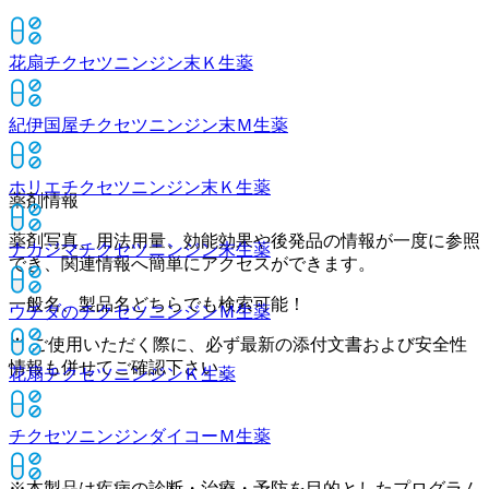
花扇チクセツニンジン末Ｋ
生薬
紀伊国屋チクセツニンジン末Ｍ
生薬
ホリエチクセツニンジン末Ｋ
生薬
薬剤情報
薬剤写真、用法用量、効能効果や後発品の情報が一度に参照
ナカジマチクセツニンジン末
生薬
でき、関連情報へ簡単にアクセスができます。
一般名、製品名どちらでも検索可能！
ウチダのチクセツニンジンＭ
生薬
※ ご使用いただく際に、必ず最新の添付文書および安全性
情報も併せてご確認下さい。
花扇チクセツニンジンＫ
生薬
チクセツニンジンダイコーＭ
生薬
※本製品は疾病の診断・治療・予防を目的としたプログラム