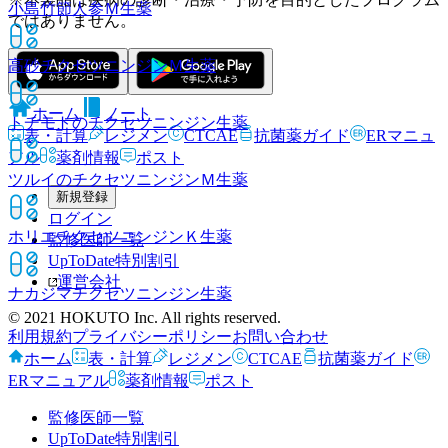
小島竹節人参Ｍ
生薬
ではありません。
高砂チクセツニンジンＭ
生薬
ホーム
ノート
トチモトのチクセツニンジン
生薬
表・計算
レジメン
CTCAE
抗菌薬ガイド
ERマニュ
アル
薬剤情報
ポスト
ツルイのチクセツニンジンＭ
生薬
新規登録
ログイン
ホリエチクセツニンジンＫ
生薬
監修医師一覧
UpToDate特別割引
運営会社
ナカジマチクセツニンジン
生薬
© 2021 HOKUTO Inc. All rights reserved.
利用規約
プライバシーポリシー
お問い合わせ
ホーム
表・計算
レジメン
CTCAE
抗菌薬ガイド
ERマニュアル
薬剤情報
ポスト
監修医師一覧
UpToDate特別割引