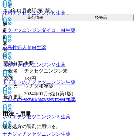
生薬
2024年01月改訂(第1版)
花扇チクセツニンジンＫ
生薬
薬剤情報
後発品
他
チクセツニンジンダイコーＭ
生薬
毒
劇
麻
小島竹節人参Ｍ
生薬
向
覚
薬効分類
生薬
高砂チクセツニンジンＭ
生薬
一般名
チクセツニンジン末
薬価
183
円
トチモトのチクセツニンジン
生薬
メーカー
ウチダ和漢薬
2024年01月改訂(第1版)
最終更新
ツルイのチクセツニンジンＭ
生薬
添付文書のPDFはこちら
用法・用量
ホリエチクセツニンジンＫ
生薬
漢方処方の調剤に用いる。
ナカジマチクセツニンジン
生薬