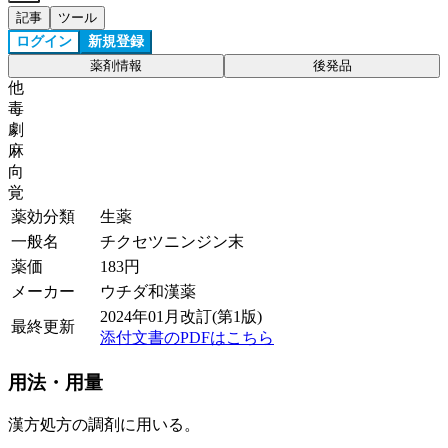
記事
ツール
ログイン
新規登録
薬剤情報
後発品
他
毒
劇
麻
向
覚
薬効分類
生薬
一般名
チクセツニンジン末
薬価
183
円
メーカー
ウチダ和漢薬
2024年01月改訂(第1版)
最終更新
添付文書のPDFはこちら
用法・用量
漢方処方の調剤に用いる。