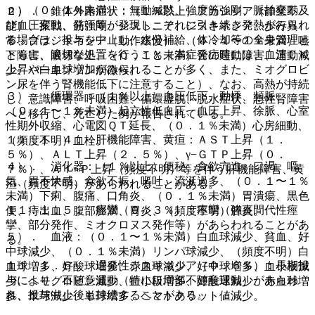
ｎ）（０．１％未満）：無動緘黙、強度筋強剛、脈拍変動及
２）． 錐体外路症状：（１％以上）アカシジア（静坐不
び血圧変動、発汗等が発現し、それに引き続き発熱がみられ
能）、振戦、筋強剛、ジストニア、ジスキネジア、歩行異
る場合は、投与を中止し、水分補給、体冷却等の全身管理と
常、ブラジキネジア（動作緩慢）、（０．１〜１％未満）嚥
ともに、適切な処置を行うこと（本症発症時には、血清ＣＫ
下障害、眼球挙上、（０．１％未満）舌の運動障害、運動減
上昇や白血球増加がみられることが多く、また、ミオグロビ
少、パーキンソン病徴候。
ン尿を伴う腎機能低下に注意すること）、なお、高熱が持続
３）． 循環器：（１％以上）血圧低下、動悸、頻脈、
し、意識障害、呼吸困難、循環虚脱、脱水症状、急性腎障害
（０．１〜１％未満）起立性低血圧、血圧上昇、徐脈、心室
へと移行し、死亡した例が報告されている。
性期外収縮、心電図ＱＴ延長、（０．１％未満）心房細動、
１１．１．４． 肝機能障害、黄疸：ＡＳＴ上昇（１．
（頻度不明）血栓。
５％）、ＡＬＴ上昇（２．５％）、γ−ＧＴＰ上昇（０．
４）． 消化器：（１％以上）便秘、食欲亢進、口渇、嘔
７％）、Ａｌ−Ｐ上昇（頻度不明）等を伴う肝機能障害、黄
気、胃不快感、食欲不振、嘔吐、流涎過多、（０．１〜１％
疸（頻度不明）があらわれることがある。
未満）下痢、腹痛、口角炎、（０．１％未満）胃潰瘍、黒色
１１．１．５． 痙攣（０．３％）：痙攣（強直間代性痙
便、痔出血、腹部膨満、胃炎、（頻度不明）膵炎。
攣、部分発作、ミオクロヌス発作等）があらわれることがあ
５）． 血液：（０．１〜１％未満）白血球減少、貧血、好
る。
中球減少、（０．１％未満）リンパ球減少、（頻度不明）白
１１．１．６． 遅発性ジスキネジア（０．６％）：長期投
血球増多、好酸球増多、赤血球減少、好中球増多、血小板減
与により、不随意運動（特に口周部不随意運動）があらわ
少、ヘモグロビン減少、血小板増多、好酸球減少、赤血球増
れ、投与中止後も持続することがある。
多、単球減少、単球増多、ヘマトクリット値減少。