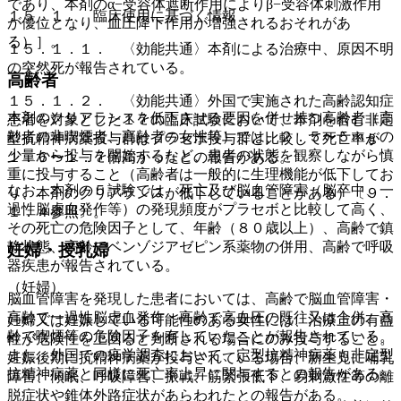
であり、本剤のα−受容体遮断作用によりβ−受容体刺激作用
１５．１． 臨床使用に基づく情報
が優位となり、血圧降下作用が増強されるおそれがあ
る）］。
１５．１．１． 〈効能共通〉本剤による治療中、原因不明
の突然死が報告されている。
高齢者
１５．１．２． 〈効能共通〉外国で実施された高齢認知症
本剤のクリアランスを低下させる要因を併せ持つ高齢者（高
患者を対象とした１７の臨床試験において、本剤を含む非定
齢者の非喫煙者、高齢者の女性等）では、２．５〜５ｍｇの
型抗精神病薬投与群はプラセボ投与群と比較して死亡率が
少量から投与を開始するなど、患者の状態を観察しながら慎
１．６〜１．７倍高かったとの報告がある。
重に投与すること（高齢者は一般的に生理機能が低下してお
なお、本剤の５試験では、死亡及び脳血管障害（脳卒中、一
り、本剤のクリアランスが低下していることがある）〔９．
過性脳虚血発作等）の発現頻度がプラセボと比較して高く、
１．４参照〕。
その死亡の危険因子として、年齢（８０歳以上）、高齢で鎮
静状態、高齢でベンゾジアゼピン系薬物の併用、高齢で呼吸
妊婦・授乳婦
器疾患が報告されている。
（妊婦）
脳血管障害を発現した患者においては、高齢で脳血管障害・
高齢で一過性脳虚血発作・高齢で高血圧の既往又は合併、高
妊婦又は妊娠している可能性のある女性には、治療上の有益
齢で喫煙等の危険因子を有していたことが報告されている。
性が危険性を上回ると判断される場合にのみ投与すること。
また、外国での疫学調査において、定型抗精神病薬も非定型
妊娠後期に抗精神病薬が投与されている場合、新生児に哺乳
抗精神病薬と同様に死亡率上昇に関与するとの報告がある。
障害、傾眠、呼吸障害、振戦、筋緊張低下、易刺激性等の離
脱症状や錐体外路症状があらわれたとの報告がある。