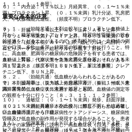
１、１１．１．１参照〕。
６）． 内分泌：（１％以上）月経異常、（０．１〜１％未
満）プロラクチン上昇、（０．１％未満）乳汁分泌、乳房肥
重要な基本的注意
大、甲状腺機能亢進症、（頻度不明）プロラクチン低下。
８．１． 〈効能共通〉本剤の投与により、著しい血糖値上
７）． 肝臓：（１％以上）ＡＬＴ上昇、ＡＳＴ上昇、
昇から、糖尿病性ケトアシドーシス、糖尿病性昏睡等の致命
（０．１〜１％未満）γ−ＧＴＰ上昇、（０．１％未満）ＬＤ
的経過をたどることがあるので、本剤投与中は、血糖値の測
Ｈ上昇、（頻度不明）Ａｌ−Ｐ上昇、総ビリルビン上昇、ウ
定や口渇、多飲、多尿、頻尿等の観察を十分に行うこと。特
ロビリノーゲン陽性、総ビリルビン低下、肝炎。
に、高血糖、肥満等の糖尿病の危険因子を有する患者では、
８）． 腎臓：（０．１〜１％未満）蛋白尿、（０．１％未
血糖値上昇し、代謝状態を急激に悪化させるおそれがある
満）腎盂炎、（頻度不明）ＢＵＮ低下、尿沈渣異常、クレア
〔１．２、８．３、９．１．１、１１．１．１参照〕。
チニン低下、ＢＵＮ上昇。
８．２． 〈効能共通〉低血糖があらわれることがあるの
９）． 泌尿器：（１％以上）排尿障害、（０．１〜１％未
で、本剤投与中は、脱力感、倦怠感、冷汗、振戦、傾眠、意
満）尿失禁、（０．１％未満）頻尿、尿閉。
識障害等の低血糖症状に注意するとともに、血糖値の測定等
の観察を十分に行うこと〔８．３、１１．１．２参照〕。
１０）． 過敏症：（０．１〜１％未満）発疹、顔面浮腫、
（０．１％未満）蕁麻疹、小丘疹、（頻度不明）光線過敏
８．３． 〈効能共通〉本剤の投与に際し、あらかじめ著し
症、血管浮腫、そう痒症。
い血糖値の上昇から、糖尿病性ケトアシドーシス、糖尿病性
昏睡及び低血糖の副作用が発現する場合があることを、患者
１１）． 代謝異常：（１％以上）トリグリセリド上昇、コ
及びその家族に十分に説明し、高血糖症状（口渇、多飲、多
レステロール上昇、糖尿病、（０．１〜１％未満）尿糖、高
尿、頻尿等）、低血糖症状（脱力感、倦怠感、冷汗、振戦、