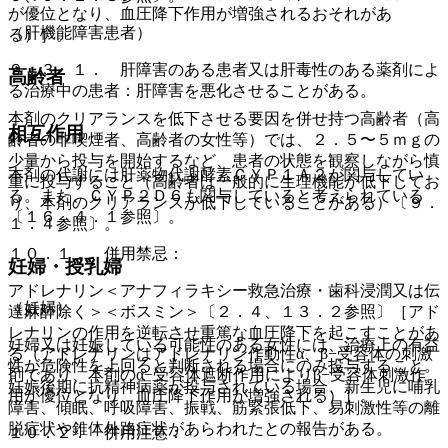
が優位となり、血圧降下作用が増強されるおそれがあ
（肝機能障害患者）
る）］。
９．３．１． 肝障害のある患者又は肝毒性のある薬剤によ
高齢者
る治療中の患者：肝障害を悪化させることがある。
本剤のクリアランスを低下させる要因を併せ持つ高齢者（高
相互作用
齢者の非喫煙者、高齢者の女性等）では、２．５〜５ｍｇの
少量から投与を開始するなど、患者の状態を観察しながら慎
本剤の代謝には肝薬物代謝酵素ＣＹＰ１Ａ２が関与してい
重に投与すること（高齢者は一般的に生理機能が低下してお
る。また、ＣＹＰ２Ｄ６も関与していると考えられている
り、本剤のクリアランスが低下していることがある）〔９．
〔１６．４．１参照〕。
１．４参照〕。
１０．１． 併用禁忌：
妊婦・授乳婦
アドレナリン＜アナフィラキシー救急治療・歯科浸潤又は伝
（妊婦）
達麻酔除く＞＜ボスミン＞〔２．４、１３．２参照〕［アド
レナリンの作用を逆転させ重篤な血圧降下を起こすことがあ
妊婦又は妊娠している可能性のある女性には、治療上の有益
る（アドレナリンはアドレナリン作動性α、β−受容体の刺激
性が危険性を上回ると判断される場合にのみ投与すること。
剤であり、本剤のα−受容体遮断作用によりβ−受容体刺激作
妊娠後期に抗精神病薬が投与されている場合、新生児に哺乳
用が優位となり、血圧降下作用が増強される）］。
障害、傾眠、呼吸障害、振戦、筋緊張低下、易刺激性等の離
脱症状や錐体外路症状があらわれたとの報告がある。
１０．２． 併用注意：