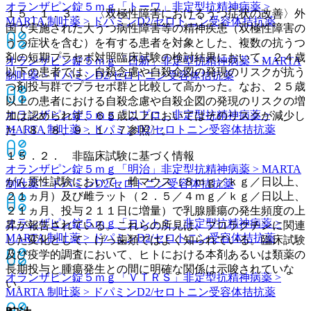
オランザピン錠５ｍｇ「トーワ」
非定型抗精神病薬 >
１５．１．３． 〈双極性障害におけるうつ症状の改善〉外
MARTA 制吐薬 > ドパミンD2/セロトニン受容体拮抗薬
国で実施された大うつ病性障害等の精神疾患（双極性障害の
うつ症状を含む）を有する患者を対象とした、複数の抗うつ
剤の短期プラセボ対照臨床試験の検討結果において、２４歳
オランザピン錠５ｍｇ「日新」
非定型抗精神病薬 > MARTA
以下の患者では、自殺念慮や自殺企図の発現のリスクが抗う
制吐薬 > ドパミンD2/セロトニン受容体拮抗薬
つ剤投与群でプラセボ群と比較して高かった。なお、２５歳
以上の患者における自殺念慮や自殺企図の発現のリスクの増
オランザピン錠５ｍｇ「ニプロ」
非定型抗精神病薬 >
加は認められず、６５歳以上においてはそのリスクが減少し
MARTA 制吐薬 > ドパミンD2/セロトニン受容体拮抗薬
た〔８．８、９．１．７参照〕。
１５．２． 非臨床試験に基づく情報
オランザピン錠５ｍｇ「明治」
非定型抗精神病薬 > MARTA
がん原性試験において、雌マウス（８ｍｇ／ｋｇ／日以上、
制吐薬 > ドパミンD2/セロトニン受容体拮抗薬
２１ヵ月）及び雌ラット（２．５／４ｍｇ／ｋｇ／日以上、
２１ヵ月、投与２１１日に増量）で乳腺腫瘍の発生頻度の上
オランザピン錠５ｍｇ「ヨシトミ」
非定型抗精神病薬 >
昇が報告されている。これらの所見は、プロラクチンに関連
MARTA 制吐薬 > ドパミンD2/セロトニン受容体拮抗薬
した変化として、げっ歯類ではよく知られている。臨床試験
及び疫学的調査において、ヒトにおける本剤あるいは類薬の
長期投与と腫瘍発生との間に明確な関係は示唆されていな
オランザピン錠５ｍｇ「ＶＴＲＳ」
非定型抗精神病薬 >
い。
MARTA 制吐薬 > ドパミンD2/セロトニン受容体拮抗薬