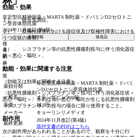
林」
効能・効果
非定型抗精神病薬 > MARTA 制吐薬 > ドパミンD2/セロトニ
１）． 統合失調症。
ン受容体拮抗薬
2024年11月改訂(第4版)
２）． 双極性障害における躁症状及び双極性障害における
薬剤情報
後発品
うつ症状の改善。
後
３）． シスプラチン等の抗悪性腫瘍剤投与に伴う消化器症
毒
状＜悪心・嘔吐＞。
劇
麻
効能・効果に関連する注意
向
覚
（効能又は効果に関連する注意）
非定型抗精神病薬 > MARTA 制吐薬 > ドパミ
薬効分類
ンD2/セロトニン受容体拮抗薬
〈抗悪性腫瘍剤＜シスプラチン等＞投与に伴う消化器症状＜
一般名
オランザピン5mg錠
悪心・嘔吐＞〉本剤は強い悪心、嘔吐が生じる抗悪性腫瘍剤
薬価
14.3
円
（シスプラチン等）の投与の場合に限り使用すること。
メーカー
キョーリンリメディオ
副作用
2024年11月改訂(第4版)
最終更新
添付文書のPDFはこちら
次の副作用があらわれることがあるので、観察を十分に行