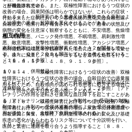
とが報告されている。また、双極性障害におけるうつ症状の
（肝機能障害患者）
改善の場合、因果関係は明らかではないが、これらの症状・
９．３．１． 肝障害のある患者又は肝毒性のある薬剤によ
行動を来した症例において、基礎疾患の悪化又は自殺念慮、
る治療中の患者：肝障害を悪化させることがある。
自殺企図、他害行為が報告されているので、患者の状態及び
病態の変化を注意深く観察するとともに、不安増悪、焦燥増
相互作用
悪、興奮増悪、パニック発作増悪、不眠増悪、易刺激性増
悪、敵意増悪、攻撃性増悪、衝動性増悪、アカシジア増悪／
本剤の代謝には肝薬物代謝酵素ＣＹＰ１Ａ２が関与してい
精神運動不穏増悪等が観察された場合には、服薬量を増量せ
る。また、ＣＹＰ２Ｄ６も関与していると考えられている
ず、徐々に減量し、投与を中止するなど適切な処置を行うこ
〔１６．４．１参照〕。
と〔８．８．５、９．１．８、９．１．９参照〕。
１０．１． 併用禁忌：
８．８．４． 〈双極性障害におけるうつ症状の改善〉双極
性障害におけるうつ症状の改善の場合、自殺目的での過量服
アドレナリン＜アナフィラキシー救急治療・歯科浸潤又は伝
用を防ぐため、自殺傾向が認められる患者に処方する場合に
達麻酔除く＞＜ボスミン＞〔２．４、１３．２参照〕［アド
は、１回分の処方日数を最小限にとどめること。
レナリンの作用を逆転させ重篤な血圧降下を起こすことがあ
る（アドレナリンはアドレナリン作動性α、β−受容体の刺激
８．８．５． 〈双極性障害におけるうつ症状の改善〉双極
剤であり、本剤のα−受容体遮断作用によりβ−受容体刺激作
性障害におけるうつ症状の改善の場合、家族等に自殺念慮や
用が優位となり、血圧降下作用が増強される）］。
自殺企図、興奮、攻撃性、易刺激性等の行動の変化及び基礎
疾患の悪化があらわれるリスク等について十分説明を行い、
１０．２． 併用注意：
医師と緊密に連絡を取り合うよう指導すること〔８．８．