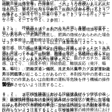
尿酸血症、水中毒、高脂血症、（０．１％未満）トリグリセ
傾眠、意識障害等）に注意し、このような症状があらわれた
リド低下、脱水症、カリウム低下、カリウム上昇、ナトリウ
場合には、直ちに投与を中断し、医師の診察を受けるよう、
ム低下、（頻度不明）総蛋白低下、ナトリウム上昇、クロー
指導すること〔１．２、８．１、８．２、９．１．１、１
ル上昇、クロール低下。
１．１．１、１１．１．２参照〕。
１２）． 呼吸器：（０．１〜１％未満）鼻閉、（頻度不
８．４． 〈効能共通〉本剤の投与により体重増加を来すこ
明）鼻出血、嚥下性肺炎。
とがあるので、肥満に注意し、肥満の徴候があらわれた場合
は、食事療法、運動療法等の適切な処置を行うこと。
１３）． その他：（１％以上）体重増加（２０．１％）、
倦怠感、脱力感、体重減少、発熱、浮腫、（０．１〜１％未
８．５． 〈効能共通〉本剤は制吐作用を有するため、他の
満）発汗、ＣＫ上昇、転倒、胸痛、骨折、低体温、肩こり、
薬剤に基づく中毒、腸閉塞、脳腫瘍等による嘔吐症状を不顕
脱毛症、（０．１％未満）腰痛、死亡、眼のチカチカ、霧視
在化することがあるので注意すること。
感、ほてり、（頻度不明）持続勃起、離脱反応（発汗、嘔
気、嘔吐）、アルブミン低下、Ａ／Ｇ比異常、グロブリン上
８．６． 〈効能共通〉傾眠、注意力・集中力・反射運動能
昇、関節痛。
力等の低下が起こることがあるので、本剤投与中の患者には
高所での作業あるいは自動車の運転等危険を伴う機械の操作
警告
に従事させないよう注意すること。
８．７． 〈双極性障害における躁症状及びうつ症状の改
１．１． 著しい血糖値上昇から、糖尿病性ケトアシドーシ
善〉双極性障害における躁症状及びうつ症状が改善した場合
ス、糖尿病性昏睡等の重大な副作用が発現し、死亡に至る場
には、本剤の投与継続の要否について検討し、本剤を漫然と
合があるので、本剤投与中は、血糖値の測定等の観察を十分
投与しないよう注意すること。双極性障害の維持療法におけ
に行うこと〔２．５、１１．１．１参照〕。