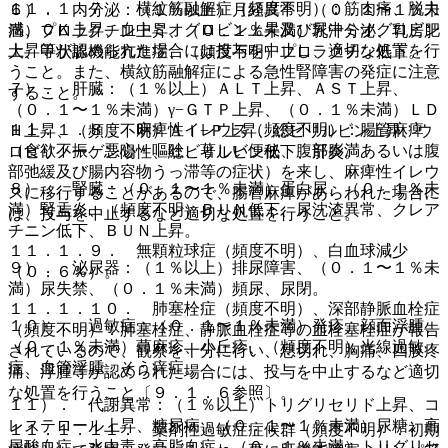
１１．１．７． 横紋筋融解症（頻度不明）：筋肉痛、脱力
６）． 内分泌：（１％以上）月経異常、（０．１〜１％未
感、ＣＫ上昇、血中ミオグロビン上昇及び尿中ミオグロビン
満）プロラクチン上昇、（０．１％未満）乳汁分泌、乳房肥
上昇等が認められた場合には投与を中止し、適切な処置を行
大、甲状腺機能亢進症、（頻度不明）プロラクチン低下。
うこと。また、横紋筋融解症による急性腎障害の発症に注意
７）． 肝臓：（１％以上）ＡＬＴ上昇、ＡＳＴ上昇、
すること。
（０．１〜１％未満）γ−ＧＴＰ上昇、（０．１％未満）ＬＤ
１１．１．８． 麻痺性イレウス（頻度不明）：腸管麻痺
Ｈ上昇、（頻度不明）Ａｌ−Ｐ上昇、総ビリルビン上昇、ウ
（食欲不振、悪心・嘔吐、著しい便秘、腹部膨満あるいは腹
ロビリノーゲン陽性、総ビリルビン低下、肝炎。
部弛緩及び腸内容物うっ滞等の症状）を来し、麻痺性イレウ
８）． 腎臓：（０．１〜１％未満）蛋白尿、（０．１％未
スに移行することがあるので、腸管麻痺があらわれた場合に
満）腎盂炎、（頻度不明）ＢＵＮ低下、尿沈渣異常、クレア
は、投与を中止するなど適切な処置を行うこと。
チニン低下、ＢＵＮ上昇。
１１．１．９． 無顆粒球症（頻度不明）、白血球減少
９）． 泌尿器：（１％以上）排尿障害、（０．１〜１％未
（０．６％）。
満）尿失禁、（０．１％未満）頻尿、尿閉。
１１．１．１０． 肺塞栓症（頻度不明）、深部静脈血栓症
１０）． 過敏症：（０．１〜１％未満）発疹、顔面浮腫、
（頻度不明）：肺塞栓症、静脈血栓症等の血栓塞栓症が報告
（０．１％未満）蕁麻疹、小丘疹、（頻度不明）光線過敏
されているので、観察を十分に行い、息切れ、胸痛、四肢疼
症、血管浮腫、そう痒症。
痛、浮腫等が認められた場合には、投与を中止するなど適切
な処置を行うこと〔９．１．６参照〕。
１１）． 代謝異常：（１％以上）トリグリセリド上昇、コ
レステロール上昇、糖尿病、（０．１〜１％未満）尿糖、高
１１．１．１１． 薬剤性過敏症症候群（頻度不明）：初期
尿酸血症、水中毒、高脂血症、（０．１％未満）トリグリセ