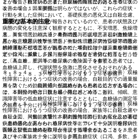
２．５． 糖尿病の患者、糖尿病の既往歴のある患者〔１．
とが報告されている。また、双極性障害におけるうつ症状の
１、１１．１．１参照〕。
改善の場合、因果関係は明らかではないが、これらの症状・
行動を来した症例において、基礎疾患の悪化又は自殺念慮、
重要な基本的注意
自殺企図、他害行為が報告されているので、患者の状態及び
病態の変化を注意深く観察するとともに、不安増悪、焦燥増
８．１． 〈効能共通〉本剤の投与により、著しい血糖値上
悪、興奮増悪、パニック発作増悪、不眠増悪、易刺激性増
昇から、糖尿病性ケトアシドーシス、糖尿病性昏睡等の致命
悪、敵意増悪、攻撃性増悪、衝動性増悪、アカシジア増悪／
的経過をたどることがあるので、本剤投与中は、血糖値の測
精神運動不穏増悪等が観察された場合には、服薬量を増量せ
定や口渇、多飲、多尿、頻尿等の観察を十分に行うこと。特
ず、徐々に減量し、投与を中止するなど適切な処置を行うこ
に、高血糖、肥満等の糖尿病の危険因子を有する患者では、
と〔８．８．５、９．１．８、９．１．９参照〕。
血糖値上昇し、代謝状態を急激に悪化させるおそれがある
８．８．４． 〈双極性障害におけるうつ症状の改善〉双極
〔１．２、８．３、９．１．１、１１．１．１参照〕。
性障害におけるうつ症状の改善の場合、自殺目的での過量服
８．２． 〈効能共通〉低血糖があらわれることがあるの
用を防ぐため、自殺傾向が認められる患者に処方する場合に
で、本剤投与中は、脱力感、倦怠感、冷汗、振戦、傾眠、意
は、１回分の処方日数を最小限にとどめること。
識障害等の低血糖症状に注意するとともに、血糖値の測定等
８．８．５． 〈双極性障害におけるうつ症状の改善〉双極
の観察を十分に行うこと〔８．３、１１．１．２参照〕。
性障害におけるうつ症状の改善の場合、家族等に自殺念慮や
８．３． 〈効能共通〉本剤の投与に際し、あらかじめ著し
自殺企図、興奮、攻撃性、易刺激性等の行動の変化及び基礎
い血糖値の上昇から、糖尿病性ケトアシドーシス、糖尿病性
疾患の悪化があらわれるリスク等について十分説明を行い、
昏睡及び低血糖の副作用が発現する場合があることを、患者
医師と緊密に連絡を取り合うよう指導すること〔８．８．
及びその家族に十分に説明し、高血糖症状（口渇、多飲、多
３、９．１．８、９．１．９参照〕。