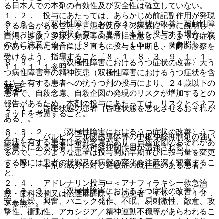
る日本人での本剤の有効性及び安全性は確立していない。
１．２． 投与にあたっては、あらかじめ前記副作用が発現
８．８． 〈双極性障害におけるうつ症状の改善〉双極性障
する場合があることを、患者及びその家族に十分に説明し、
害におけるうつ症状を有する患者に本剤を投与する場合、次
口渇、多飲、多尿、頻尿等の異常に注意し、このような症状
の点に注意すること〔９．１．７、１５．１．３参照〕。
があらわれた場合には、直ちに投与を中断し、医師の診察を
受けるよう、指導すること〔８．１、８．３、９．１．１、
８．８．１． 〈双極性障害におけるうつ症状の改善〉大う
１１．１．１参照〕。
つ病性障害等の精神疾患（双極性障害におけるうつ症状を含
む）を有する患者への抗うつ剤の投与により、２４歳以下の
禁忌
患者で、自殺念慮、自殺企図の発現のリスクが増加するとの
報告があるため、本剤の投与にあたっては、リスクとベネフ
２．１． 昏睡状態の患者［昏睡状態を悪化させるおそれが
ィットを考慮すること。
ある］。
８．８．２． 〈双極性障害におけるうつ症状の改善〉うつ
２．２． バルビツール酸誘導体等の中枢神経抑制剤の強い
症状を有する患者は希死念慮があり、自殺企図のおそれがあ
影響下にある患者［中枢神経抑制作用が増強される］。
るので、このような患者は投与開始早期並びに投与量を変更
する際には患者の状態及び病態の変化を注意深く観察するこ
２．３． 本剤の成分に対し過敏症の既往歴のある患者。
と。
２．４． アドレナリン投与中＜アナフィラキシー救急治
８．８．３． 〈双極性障害におけるうつ症状の改善〉不
療・歯科浸潤又は伝達麻酔除く＞の患者〔１０．１、１３．
安、焦燥、興奮、パニック発作、不眠、易刺激性、敵意、攻
２参照〕。
撃性、衝動性、アカシジア／精神運動不穏等があらわれるこ