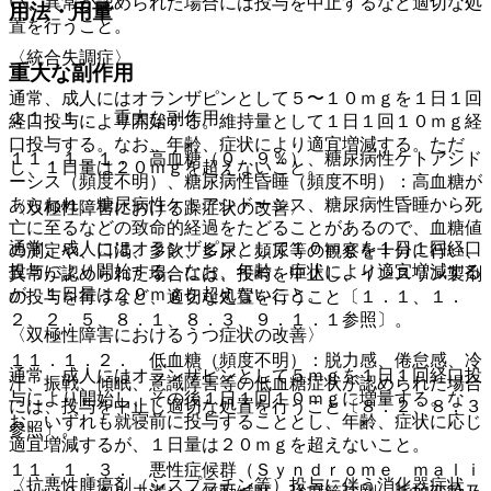
い、異常が認められた場合には投与を中止するなど適切な処
用法・用量
置を行うこと。
〈統合失調症〉
重大な副作用
通常、成人にはオランザピンとして５〜１０ｍｇを１日１回
１１．１． 重大な副作用
経口投与により開始する。維持量として１日１回１０ｍｇ経
口投与する。なお、年齢、症状により適宜増減する。ただ
１１．１．１． 高血糖（０．９％）、糖尿病性ケトアシド
し、１日量は２０ｍｇを超えないこと。
ーシス（頻度不明）、糖尿病性昏睡（頻度不明）：高血糖が
あらわれ、糖尿病性ケトアシドーシス、糖尿病性昏睡から死
〈双極性障害における躁症状の改善〉
亡に至るなどの致命的経過をたどることがあるので、血糖値
通常、成人にはオランザピンとして１０ｍｇを１日１回経口
の測定や、口渇、多飲、多尿、頻尿等の観察を十分に行い、
投与により開始する。なお、年齢、症状により適宜増減する
異常が認められた場合には、投与を中止し、インスリン製剤
が、１日量は２０ｍｇを超えないこと。
の投与を行うなど、適切な処置を行うこと〔１．１、１．
２、２．５、８．１、８．３、９．１．１参照〕。
〈双極性障害におけるうつ症状の改善〉
１１．１．２． 低血糖（頻度不明）：脱力感、倦怠感、冷
通常、成人にはオランザピンとして５ｍｇを１日１回経口投
汗、振戦、傾眠、意識障害等の低血糖症状が認められた場合
与により開始し、その後１日１回１０ｍｇに増量する。な
には、投与を中止し適切な処置を行うこと〔８．２、８．３
お、いずれも就寝前に投与することとし、年齢、症状に応じ
参照〕。
適宜増減するが、１日量は２０ｍｇを超えないこと。
１１．１．３． 悪性症候群（Ｓｙｎｄｒｏｍｅ ｍａｌｉ
〈抗悪性腫瘍剤（シスプラチン等）投与に伴う消化器症状