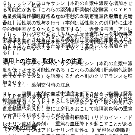
６）． シプロフロキサシン［本剤の血漿中濃度を増加させ
１３．２． 処置
る可能性がある（これらの薬剤は肝薬物代謝酵素（ＣＹＰ１
Ａ２）阻害作用を有するため本剤のクリアランスを低下させ
過量投与時、催吐は行わないこと。本剤を過量に服用した場
る）］。
合は、活性炭の投与を行う（本剤は活性炭との併用時に生物
学的利用率が５０〜６０％低下する）。過量投与時、アドレ
７）． カルバマゼピン〔１６．７．２参照〕［本剤の血漿
ナリン、ドパミン、あるいは他のβ−受容体アゴニスト活性
中濃度を低下させる（これらの薬剤は肝薬物代謝酵素（ＣＹ
を有する薬剤は低血圧を更に悪化させる可能性があるので使
Ｐ１Ａ２）を誘導するため本剤のクリアランスを増加させ
用してはならない〔２．４、１０．１参照〕。
る）］。
適用上の注意、取扱い上の注意
８）． オメプラゾール、リファンピシン［本剤の血漿中濃
度を低下させる可能性がある（これらの薬剤は肝薬物代謝酵
（適用上の注意）
素（ＣＹＰ１Ａ２）を誘導するため本剤のクリアランスを増
加させる）］。
１４．１． 薬剤交付時の注意
９）． 喫煙［本剤の血漿中濃度を低下させる（喫煙は肝薬
ＰＴＰ包装の薬剤はＰＴＰシートから取り出して服用するよ
物代謝酵素（ＣＹＰ１Ａ２）を誘導するため本剤のクリアラ
う指導すること（ＰＴＰシートの誤飲により、硬い鋭角部が
ンスを増加させる）］。
食道粘膜へ刺入し、更には穿孔をおこして縦隔洞炎等の重篤
な合併症を併発することがある）。
１０）． アドレナリン含有歯科麻酔剤（リドカイン・アド
レナリン歯科麻酔剤）［重篤な血圧降下を起こすことがある
その他の注意
（アドレナリンはアドレナリン作動性α、β−受容体の刺激剤