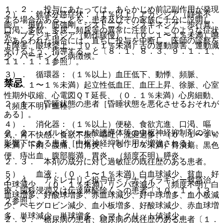
１．２． 投与にあたっては、あらかじめ前記副作用が発現
２）． 錐体外路症状：（１％以上）アカシジア（静坐不
する場合があることを、患者及びその家族に十分に説明し、
能）、振戦、筋強剛、ジストニア、ジスキネジア、歩行異
口渇、多飲、多尿、頻尿等の異常に注意し、このような症状
常、ブラジキネジア（動作緩慢）、（０．１〜１％未満）嚥
があらわれた場合には、直ちに投与を中断し、医師の診察を
下障害、眼球挙上、（０．１％未満）舌の運動障害、運動減
受けるよう、指導すること〔８．１、８．３、９．１．１、
少、パーキンソン病徴候。
１１．１．１参照〕。
３）． 循環器：（１％以上）血圧低下、動悸、頻脈、
禁忌
（０．１〜１％未満）起立性低血圧、血圧上昇、徐脈、心室
性期外収縮、心電図ＱＴ延長、（０．１％未満）心房細動、
２．１． 昏睡状態の患者［昏睡状態を悪化させるおそれが
（頻度不明）血栓。
ある］。
４）． 消化器：（１％以上）便秘、食欲亢進、口渇、嘔
２．２． バルビツール酸誘導体等の中枢神経抑制剤の強い
気、胃不快感、食欲不振、嘔吐、流涎過多、（０．１〜１％
影響下にある患者［中枢神経抑制作用が増強される］。
未満）下痢、腹痛、口角炎、（０．１％未満）胃潰瘍、黒色
便、痔出血、腹部膨満、胃炎、（頻度不明）膵炎。
２．３． 本剤の成分に対し過敏症の既往歴のある患者。
５）． 血液：（０．１〜１％未満）白血球減少、貧血、好
２．４． アドレナリン投与中＜アナフィラキシー救急治
中球減少、（０．１％未満）リンパ球減少、（頻度不明）白
療・歯科浸潤又は伝達麻酔除く＞の患者〔１０．１、１３．
血球増多、好酸球増多、赤血球減少、好中球増多、血小板減
２参照〕。
少、ヘモグロビン減少、血小板増多、好酸球減少、赤血球増
多、単球減少、単球増多、ヘマトクリット値減少。
２．５． 糖尿病の患者、糖尿病の既往歴のある患者〔１．