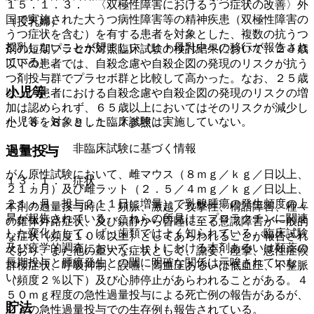
１５．１．３． 〈双極性障害におけるうつ症状の改善〉外
国で実施された大うつ病性障害等の精神疾患（双極性障害の
（授乳婦）
うつ症状を含む）を有する患者を対象とした、複数の抗うつ
授乳しないことが望ましい（ヒト母乳中への移行が報告され
剤の短期プラセボ対照臨床試験の検討結果において、２４歳
ている）。
以下の患者では、自殺念慮や自殺企図の発現のリスクが抗う
つ剤投与群でプラセボ群と比較して高かった。なお、２５歳
小児等
以上の患者における自殺念慮や自殺企図の発現のリスクの増
加は認められず、６５歳以上においてはそのリスクが減少し
小児等を対象とした臨床試験は実施していない。
た〔８．８、９．１．７参照〕。
１５．２． 非臨床試験に基づく情報
過量投与
がん原性試験において、雌マウス（８ｍｇ／ｋｇ／日以上、
１３．１． 症状
２１ヵ月）及び雌ラット（２．５／４ｍｇ／ｋｇ／日以上、
２１ヵ月、投与２１１日に増量）で乳腺腫瘍の発生頻度の上
本剤の過量投与時に、頻脈、激越／攻撃性、構語障害、種々
昇が報告されている。これらの所見は、プロラクチンに関連
の錐体外路症状、及び鎮静から昏睡に至る意識障害が一般的
した変化として、げっ歯類ではよく知られている。臨床試験
な症状（頻度１０％以上）としてあらわれることが報告され
及び疫学的調査において、ヒトにおける本剤あるいは類薬の
ており、また他の重大な症状として、譫妄、痙攣、悪性症候
長期投与と腫瘍発生との間に明確な関係は示唆されていな
群様症状、呼吸抑制、誤嚥、高血圧あるいは低血圧、不整脈
い。
（頻度２％以下）及び心肺停止があらわれることがある。４
５０ｍｇ程度の急性過量投与による死亡例の報告があるが、
貯法
２ｇの急性過量投与での生存例も報告されている。