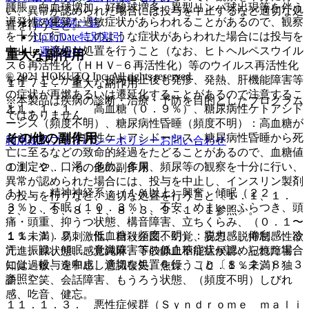
腫脹、白血球増加、好酸球増多、異型リンパ球出現等を伴う
い、異常が認められた場合には投与を中止するなど適切な処
遅発性の重篤な過敏症状があらわれることがあるので、観察
監修医師一覧
置を行うこと。
を十分に行い、このような症状があらわれた場合には投与を
UpToDate特別割引
中止し、適切な処置を行うこと（なお、ヒトヘルペスウイル
運営会社
重大な副作用
ス６再活性化（ＨＨＶ−６再活性化）等のウイルス再活性化
© 2021 HOKUTO Inc. All rights reserved.
を伴うことが多く、投与中止後も発疹、発熱、肝機能障害等
１１．１． 重大な副作用
の症状が再燃あるいは遷延化することがあるので注意するこ
※本製品は疾病の診断・治療・予防を目的としたプログラム
１１．１．１． 高血糖（０．９％）、糖尿病性ケトアシド
と）。
ではありません。
ーシス（頻度不明）、糖尿病性昏睡（頻度不明）：高血糖が
その他の副作用
あらわれ、糖尿病性ケトアシドーシス、糖尿病性昏睡から死
利用規約
プライバシーポリシー
お問い合わせ
亡に至るなどの致命的経過をたどることがあるので、血糖値
の測定や、口渇、多飲、多尿、頻尿等の観察を十分に行い、
１１．２． その他の副作用
異常が認められた場合には、投与を中止し、インスリン製剤
１）． 精神神経系：（１％以上）興奮、傾眠（２２．
の投与を行うなど、適切な処置を行うこと〔１．１、１．
３％）、不眠（１０．３％）、不安、めまい・ふらつき、頭
２、２．５、８．１、８．３、９．１．１参照〕。
痛・頭重、抑うつ状態、構音障害、立ちくらみ、（０．１〜
１１．１．２． 低血糖（頻度不明）：脱力感、倦怠感、冷
１％未満）易刺激性、自殺企図、幻覚、妄想、脱抑制、性欲
汗、振戦、傾眠、意識障害等の低血糖症状が認められた場合
亢進、躁状態、感覚鈍麻、下肢静止不能症候群、記憶障害、
には、投与を中止し適切な処置を行うこと〔８．２、８．３
知覚過敏、違和感、意識喪失、焦燥、（０．１％未満）独
参照〕。
語、空笑、会話障害、もうろう状態、（頻度不明）しびれ
感、吃音、健忘。
１１．１．３． 悪性症候群（Ｓｙｎｄｒｏｍｅ ｍａｌｉ