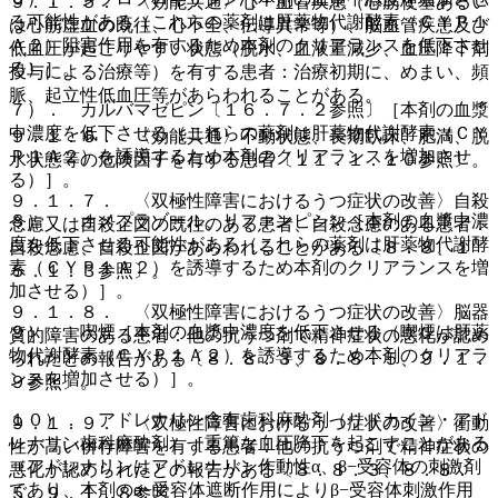
９．１．５． 〈効能共通〉心・血管疾患（心筋梗塞あるい
る可能性がある（これらの薬剤は肝薬物代謝酵素（ＣＹＰ１
は心筋虚血の既往、心不全、伝導異常等）、脳血管疾患及び
Ａ２）阻害作用を有するため本剤のクリアランスを低下させ
低血圧が起こりやすい状態（脱水、血液量減少、血圧降下剤
る）］。
投与による治療等）を有する患者：治療初期に、めまい、頻
脈、起立性低血圧等があらわれることがある。
７）． カルバマゼピン〔１６．７．２参照〕［本剤の血漿
中濃度を低下させる（これらの薬剤は肝薬物代謝酵素（ＣＹ
９．１．６． 〈効能共通〉不動状態、長期臥床、肥満、脱
Ｐ１Ａ２）を誘導するため本剤のクリアランスを増加させ
水状態等の危険因子を有する患者〔１１．１．１０参照〕。
る）］。
９．１．７． 〈双極性障害におけるうつ症状の改善〉自殺
８）． オメプラゾール、リファンピシン［本剤の血漿中濃
念慮又は自殺企図の既往のある患者、自殺念慮のある患者：
度を低下させる可能性がある（これらの薬剤は肝薬物代謝酵
自殺念慮、自殺企図があらわれることがある〔８．８、１
素（ＣＹＰ１Ａ２）を誘導するため本剤のクリアランスを増
５．１．３参照〕。
加させる）］。
９．１．８． 〈双極性障害におけるうつ症状の改善〉脳器
９）． 喫煙［本剤の血漿中濃度を低下させる（喫煙は肝薬
質的障害のある患者：他の抗うつ剤で精神症状の悪化が認め
物代謝酵素（ＣＹＰ１Ａ２）を誘導するため本剤のクリアラ
られたとの報告がある〔８．８．３、８．８．５、９．１．
ンスを増加させる）］。
９参照〕。
１０）． アドレナリン含有歯科麻酔剤（リドカイン・アド
９．１．９． 〈双極性障害におけるうつ症状の改善〉衝動
レナリン歯科麻酔剤）［重篤な血圧降下を起こすことがある
性が高い併存障害を有する患者：他の抗うつ剤で精神症状の
（アドレナリンはアドレナリン作動性α、β−受容体の刺激剤
悪化が認められたとの報告がある〔８．８．３、８．８．
であり、本剤のα−受容体遮断作用によりβ−受容体刺激作用
５、９．１．８参照〕。