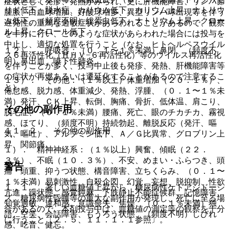
症状として発疹、発熱がみられ、更に肝機能障害、リンパ節
リド低下、脱水症、カリウム低下、カリウム上昇、ナトリウ
腫脹、白血球増加、好酸球増多、異型リンパ球出現等を伴う
ム低下、（頻度不明）総蛋白低下、ナトリウム上昇、クロー
遅発性の重篤な過敏症状があらわれることがあるので、観察
ル上昇、クロール低下。
を十分に行い、このような症状があらわれた場合には投与を
中止し、適切な処置を行うこと（なお、ヒトヘルペスウイル
１２）． 呼吸器：（０．１〜１％未満）鼻閉、（頻度不
ス６再活性化（ＨＨＶ−６再活性化）等のウイルス再活性化
明）鼻出血、嚥下性肺炎。
を伴うことが多く、投与中止後も発疹、発熱、肝機能障害等
の症状が再燃あるいは遷延化することがあるので注意するこ
１３）． その他：（１％以上）体重増加（２０．１％）、
と）。
倦怠感、脱力感、体重減少、発熱、浮腫、（０．１〜１％未
満）発汗、ＣＫ上昇、転倒、胸痛、骨折、低体温、肩こり、
その他の副作用
脱毛症、（０．１％未満）腰痛、死亡、眼のチカチカ、霧視
感、ほてり、（頻度不明）持続勃起、離脱反応（発汗、嘔
１１．２． その他の副作用
気、嘔吐）、アルブミン低下、Ａ／Ｇ比異常、グロブリン上
昇、関節痛。
１）． 精神神経系：（１％以上）興奮、傾眠（２２．
３％）、不眠（１０．３％）、不安、めまい・ふらつき、頭
警告
痛・頭重、抑うつ状態、構音障害、立ちくらみ、（０．１〜
１％未満）易刺激性、自殺企図、幻覚、妄想、脱抑制、性欲
１．１． 著しい血糖値上昇から、糖尿病性ケトアシドーシ
亢進、躁状態、感覚鈍麻、下肢静止不能症候群、記憶障害、
ス、糖尿病性昏睡等の重大な副作用が発現し、死亡に至る場
知覚過敏、違和感、意識喪失、焦燥、（０．１％未満）独
合があるので、本剤投与中は、血糖値の測定等の観察を十分
語、空笑、会話障害、もうろう状態、（頻度不明）しびれ
に行うこと〔２．５、１１．１．１参照〕。
感、吃音、健忘。