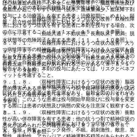
投与しないよう注意すること。双極性障害の維持療法におけ
は心筋虚血の既往、心不全、伝導異常等）、脳血管疾患及び
る日本人での本剤の有効性及び安全性は確立していない。
低血圧が起こりやすい状態（脱水、血液量減少、血圧降下剤
投与による治療等）を有する患者：治療初期に、めまい、頻
８．８． 〈双極性障害におけるうつ症状の改善〉双極性障
脈、起立性低血圧等があらわれることがある。
害におけるうつ症状を有する患者に本剤を投与する場合、次
の点に注意すること〔９．１．７、１５．１．３参照〕。
９．１．６． 〈効能共通〉不動状態、長期臥床、肥満、脱
水状態等の危険因子を有する患者〔１１．１．１０参照〕。
８．８．１． 〈双極性障害におけるうつ症状の改善〉大う
つ病性障害等の精神疾患（双極性障害におけるうつ症状を含
９．１．７． 〈双極性障害におけるうつ症状の改善〉自殺
む）を有する患者への抗うつ剤の投与により、２４歳以下の
念慮又は自殺企図の既往のある患者、自殺念慮のある患者：
患者で、自殺念慮、自殺企図の発現のリスクが増加するとの
自殺念慮、自殺企図があらわれることがある〔８．８、１
報告があるため、本剤の投与にあたっては、リスクとベネフ
５．１．３参照〕。
ィットを考慮すること。
９．１．８． 〈双極性障害におけるうつ症状の改善〉脳器
８．８．２． 〈双極性障害におけるうつ症状の改善〉うつ
質的障害のある患者：他の抗うつ剤で精神症状の悪化が認め
症状を有する患者は希死念慮があり、自殺企図のおそれがあ
られたとの報告がある〔８．８．３、８．８．５、９．１．
るので、このような患者は投与開始早期並びに投与量を変更
９参照〕。
する際には患者の状態及び病態の変化を注意深く観察するこ
と。
９．１．９． 〈双極性障害におけるうつ症状の改善〉衝動
性が高い併存障害を有する患者：他の抗うつ剤で精神症状の
８．８．３． 〈双極性障害におけるうつ症状の改善〉不
悪化が認められたとの報告がある〔８．８．３、８．８．
安、焦燥、興奮、パニック発作、不眠、易刺激性、敵意、攻
５、９．１．８参照〕。
撃性、衝動性、アカシジア／精神運動不穏等があらわれるこ