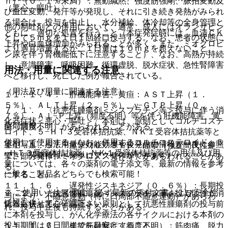
ｎ）（０．１％未満）：無動緘黙、強度筋強剛、脈拍変動及
（悪心、嘔吐）〉
び血圧変動、発汗等が発現し、それに引き続き発熱がみられ
る場合は、投与を中止し、水分補給、体冷却等の全身管理と
他の制吐剤との併用において、通常、成人にはオランザピン
ともに、適切な処置を行うこと（本症発症時には、血清ＣＫ
として５ｍｇを１日１回経口投与する。なお、患者の状態に
上昇や白血球増加がみられることが多く、また、ミオグロビ
より適宜増量するが、１日量は１０ｍｇを超えないこと。
ン尿を伴う腎機能低下に注意すること）、なお、高熱が持続
し、意識障害、呼吸困難、循環虚脱、脱水症状、急性腎障害
用法・用量に関連する注意
へと移行し、死亡した例が報告されている。
（用法及び用量に関連する注意）
１１．１．４． 肝機能障害、黄疸：ＡＳＴ上昇（１．
５％）、ＡＬＴ上昇（２．５％）、γ−ＧＴＰ上昇（０．
７．１． 〈抗悪性腫瘍剤＜シスプラチン等＞投与に伴う消
７％）、Ａｌ−Ｐ上昇（頻度不明）等を伴う肝機能障害、黄
化器症状＜悪心・嘔吐＞〉本剤は、原則としてコルチコステ
薬剤情報
疸（頻度不明）があらわれることがある。
ロイド、５−ＨＴ３受容体拮抗薬、ＮＫ１受容体拮抗薬等と
併用して使用する（なお、併用するコルチコステロイド、５
薬剤写真、用法用量、効能効果や後発品の情報が一度に参照
１１．１．５． 痙攣（０．３％）：痙攣（強直間代性痙
−ＨＴ３受容体拮抗薬、ＮＫ１受容体拮抗薬等の用法及び用
でき、関連情報へ簡単にアクセスができます。
攣、部分発作、ミオクロヌス発作等）があらわれることがあ
量については、各々の薬剤の電子添文等、最新の情報を参考
る。
一般名、製品名どちらでも検索可能！
にすること）。
１１．１．６． 遅発性ジスキネジア（０．６％）：長期投
※ ご使用いただく際に、必ず最新の添付文書および安全性
７．２． 〈抗悪性腫瘍剤＜シスプラチン等＞投与に伴う消
与により、不随意運動（特に口周部不随意運動）があらわ
情報も併せてご確認下さい。
化器症状＜悪心・嘔吐＞〉原則として抗悪性腫瘍剤の投与前
れ、投与中止後も持続することがある。
に本剤を投与し、がん化学療法の各サイクルにおける本剤の
投与期間は６日間までを目安とすること。
１１．１．７． 横紋筋融解症（頻度不明）：筋肉痛、脱力