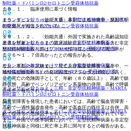
制吐薬 > ドパミンD2/セロトニン受容体拮抗薬
１５．１． 臨床使用に基づく情報
オランザピン錠５ｍｇ「ＹＤ」
非定型抗精神病薬 > MARTA
１５．１．１． 〈効能共通〉本剤による治療中、原因不明
制吐薬 > ドパミンD2/セロトニン受容体拮抗薬
の突然死が報告されている。
１５．１．２． 〈効能共通〉外国で実施された高齢認知症
オランザピン錠５ｍｇ「アメル」
非定型抗精神病薬 >
患者を対象とした１７の臨床試験において、本剤を含む非定
MARTA 制吐薬 > ドパミンD2/セロトニン受容体拮抗薬
型抗精神病薬投与群はプラセボ投与群と比較して死亡率が
１．６〜１．７倍高かったとの報告がある。
オランザピン錠５ｍｇ「サワイ」
非定型抗精神病薬 >
なお、本剤の５試験では、死亡及び脳血管障害（脳卒中、一
MARTA 制吐薬 > ドパミンD2/セロトニン受容体拮抗薬
過性脳虚血発作等）の発現頻度がプラセボと比較して高く、
その死亡の危険因子として、年齢（８０歳以上）、高齢で鎮
静状態、高齢でベンゾジアゼピン系薬物の併用、高齢で呼吸
オランザピン錠５ｍｇ「三和」
非定型抗精神病薬 > MARTA
器疾患が報告されている。
制吐薬 > ドパミンD2/セロトニン受容体拮抗薬
脳血管障害を発現した患者においては、高齢で脳血管障害・
高齢で一過性脳虚血発作・高齢で高血圧の既往又は合併、高
オランザピン錠５ｍｇ「テバ」
非定型抗精神病薬 > MARTA
齢で喫煙等の危険因子を有していたことが報告されている。
制吐薬 > ドパミンD2/セロトニン受容体拮抗薬
また、外国での疫学調査において、定型抗精神病薬も非定型
抗精神病薬と同様に死亡率上昇に関与するとの報告がある。