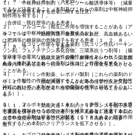
３、９．１．８、９．１．９参照〕。
１）． 中枢神経抑制剤（バルビツール酸誘導体等）［減量
するなど注意すること（本剤及びこれらの薬剤は中枢神経抑
（特定の背景を有する患者に関する注意）
制作用を有する）］。
（合併症・既往歴等のある患者）
２）． アルコール［相互に作用を増強することがある（ア
ルコールは中枢神経抑制作用を有する）］。
９．１．１． 〈効能共通〉糖尿病の家族歴、高血糖あるい
は肥満等の糖尿病の危険因子を有する患者〔１．２、８．
３）． 抗コリン作用を有する薬剤（抗コリン性抗パーキン
１、８．３、１１．１．１参照〕。
ソン剤、フェノチアジン系化合物、三環系抗うつ剤等）［腸
管麻痺等の重篤な抗コリン性の毒性が強くあらわれることが
９．１．２． 〈効能共通〉尿閉、麻痺性イレウス、閉塞隅
ある（本剤及びこれらの薬剤は抗コリン作用を有する）］。
角緑内障のある患者：抗コリン作用により症状を悪化させる
ことがある。
４）． ドパミン作動薬、レボドパ製剤［これらの薬剤のド
パミン作動性の作用が減弱することがある（ドパミン作動性
９．１．３． 〈効能共通〉てんかん等の痙攣性疾患又はこ
神経において、本剤がこれらの薬剤の作用に拮抗することに
れらの既往歴のある患者：痙攣閾値を低下させることがあ
よる）］。
る。
５）． フルボキサミン〔１６．７．１参照〕［本剤の血漿
９．１．４． 〈効能共通〉本剤のクリアランスを低下させ
中濃度を増加させるので、本剤を減量するなど注意すること
る要因を併せ持つ（非喫煙者、女性、高齢者）患者：本剤の
（これらの薬剤は肝薬物代謝酵素（ＣＹＰ１Ａ２）阻害作用
血漿中濃度が増加することがある〔９．８高齢者の項参
を有するため本剤のクリアランスを低下させる）］。
照〕。
６）． シプロフロキサシン［本剤の血漿中濃度を増加させ