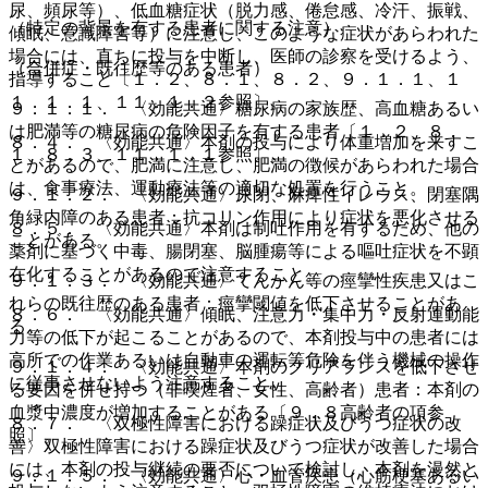
尿、頻尿等）、低血糖症状（脱力感、倦怠感、冷汗、振戦、
（特定の背景を有する患者に関する注意）
傾眠、意識障害等）に注意し、このような症状があらわれた
場合には、直ちに投与を中断し、医師の診察を受けるよう、
（合併症・既往歴等のある患者）
指導すること〔１．２、８．１、８．２、９．１．１、１
１．１．１、１１．１．２参照〕。
９．１．１． 〈効能共通〉糖尿病の家族歴、高血糖あるい
は肥満等の糖尿病の危険因子を有する患者〔１．２、８．
８．４． 〈効能共通〉本剤の投与により体重増加を来すこ
１、８．３、１１．１．１参照〕。
とがあるので、肥満に注意し、肥満の徴候があらわれた場合
は、食事療法、運動療法等の適切な処置を行うこと。
９．１．２． 〈効能共通〉尿閉、麻痺性イレウス、閉塞隅
角緑内障のある患者：抗コリン作用により症状を悪化させる
８．５． 〈効能共通〉本剤は制吐作用を有するため、他の
ことがある。
薬剤に基づく中毒、腸閉塞、脳腫瘍等による嘔吐症状を不顕
在化することがあるので注意すること。
９．１．３． 〈効能共通〉てんかん等の痙攣性疾患又はこ
れらの既往歴のある患者：痙攣閾値を低下させることがあ
８．６． 〈効能共通〉傾眠、注意力・集中力・反射運動能
る。
力等の低下が起こることがあるので、本剤投与中の患者には
高所での作業あるいは自動車の運転等危険を伴う機械の操作
９．１．４． 〈効能共通〉本剤のクリアランスを低下させ
に従事させないよう注意すること。
る要因を併せ持つ（非喫煙者、女性、高齢者）患者：本剤の
血漿中濃度が増加することがある〔９．８高齢者の項参
８．７． 〈双極性障害における躁症状及びうつ症状の改
照〕。
善〉双極性障害における躁症状及びうつ症状が改善した場合
には、本剤の投与継続の要否について検討し、本剤を漫然と
９．１．５． 〈効能共通〉心・血管疾患（心筋梗塞あるい