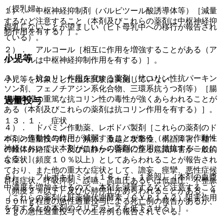
（授乳婦）
１）． 中枢神経抑制剤（バルビツール酸誘導体等）［減量
するなど注意すること（本剤及びこれらの薬剤は中枢神経抑
授乳しないことが望ましい（ヒト母乳中への移行が報告され
制作用を有する）］。
ている）。
２）． アルコール［相互に作用を増強することがある（ア
小児等
ルコールは中枢神経抑制作用を有する）］。
３）． 抗コリン作用を有する薬剤（抗コリン性抗パーキン
小児等を対象とした臨床試験は実施していない。
ソン剤、フェノチアジン系化合物、三環系抗うつ剤等）［腸
管麻痺等の重篤な抗コリン性の毒性が強くあらわれることが
過量投与
ある（本剤及びこれらの薬剤は抗コリン作用を有する）］。
１３．１． 症状
４）． ドパミン作動薬、レボドパ製剤［これらの薬剤のド
パミン作動性の作用が減弱することがある（ドパミン作動性
本剤の過量投与時に、頻脈、激越／攻撃性、構語障害、種々
神経において、本剤がこれらの薬剤の作用に拮抗することに
の錐体外路症状、及び鎮静から昏睡に至る意識障害が一般的
よる）］。
な症状（頻度１０％以上）としてあらわれることが報告され
ており、また他の重大な症状として、譫妄、痙攣、悪性症候
５）． フルボキサミン〔１６．７．１参照〕［本剤の血漿
群様症状、呼吸抑制、誤嚥、高血圧あるいは低血圧、不整脈
中濃度を増加させるので、本剤を減量するなど注意すること
（頻度２％以下）及び心肺停止があらわれることがある。４
（これらの薬剤は肝薬物代謝酵素（ＣＹＰ１Ａ２）阻害作用
５０ｍｇ程度の急性過量投与による死亡例の報告があるが、
を有するため本剤のクリアランスを低下させる）］。
２ｇの急性過量投与での生存例も報告されている。