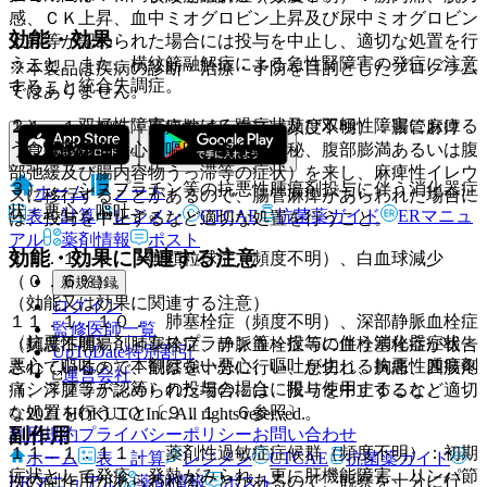
感、ＣＫ上昇、血中ミオグロビン上昇及び尿中ミオグロビン
効能・効果
上昇等が認められた場合には投与を中止し、適切な処置を行
うこと。また、横紋筋融解症による急性腎障害の発症に注意
※本製品は疾病の診断・治療・予防を目的としたプログラム
１）． 統合失調症。
すること。
ではありません。
２）． 双極性障害における躁症状及び双極性障害における
１１．１．８． 麻痺性イレウス（頻度不明）：腸管麻痺
うつ症状の改善。
（食欲不振、悪心・嘔吐、著しい便秘、腹部膨満あるいは腹
部弛緩及び腸内容物うっ滞等の症状）を来し、麻痺性イレウ
３）． シスプラチン等の抗悪性腫瘍剤投与に伴う消化器症
ホーム
ノート
スに移行することがあるので、腸管麻痺があらわれた場合に
状＜悪心・嘔吐＞。
表・計算
レジメン
CTCAE
抗菌薬ガイド
ERマニュ
は、投与を中止するなど適切な処置を行うこと。
アル
薬剤情報
ポスト
効能・効果に関連する注意
１１．１．９． 無顆粒球症（頻度不明）、白血球減少
（０．６％）。
新規登録
（効能又は効果に関連する注意）
ログイン
１１．１．１０． 肺塞栓症（頻度不明）、深部静脈血栓症
監修医師一覧
〈抗悪性腫瘍剤＜シスプラチン等＞投与に伴う消化器症状＜
（頻度不明）：肺塞栓症、静脈血栓症等の血栓塞栓症が報告
UpToDate特別割引
悪心・嘔吐＞〉本剤は強い悪心、嘔吐が生じる抗悪性腫瘍剤
されているので、観察を十分に行い、息切れ、胸痛、四肢疼
運営会社
（シスプラチン等）の投与の場合に限り使用すること。
痛、浮腫等が認められた場合には、投与を中止するなど適切
な処置を行うこと〔９．１．６参照〕。
© 2021 HOKUTO Inc. All rights reserved.
副作用
利用規約
プライバシーポリシー
お問い合わせ
１１．１．１１． 薬剤性過敏症症候群（頻度不明）：初期
ホーム
表・計算
レジメン
CTCAE
抗菌薬ガイド
症状として発疹、発熱がみられ、更に肝機能障害、リンパ節
次の副作用があらわれることがあるので、観察を十分に行
ERマニュアル
薬剤情報
ポスト