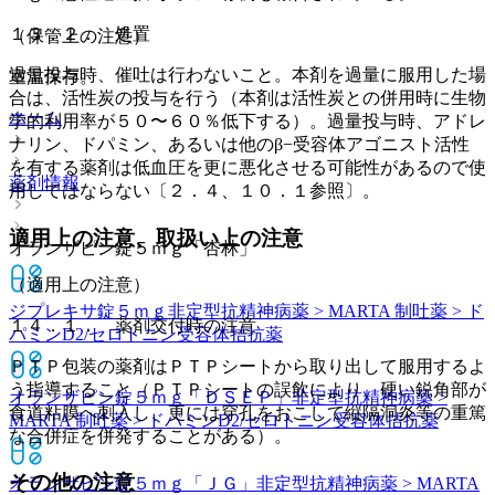
１３．２． 処置
（保管上の注意）
過量投与時、催吐は行わないこと。本剤を過量に服用した場
室温保存。
合は、活性炭の投与を行う（本剤は活性炭との併用時に生物
ホーム
学的利用率が５０〜６０％低下する）。過量投与時、アドレ
ナリン、ドパミン、あるいは他のβ−受容体アゴニスト活性
を有する薬剤は低血圧を更に悪化させる可能性があるので使
薬剤情報
用してはならない〔２．４、１０．１参照〕。
適用上の注意、取扱い上の注意
オランザピン錠５ｍｇ「杏林」
（適用上の注意）
ジプレキサ錠５ｍｇ
非定型抗精神病薬 > MARTA 制吐薬 > ド
１４．１． 薬剤交付時の注意
パミンD2/セロトニン受容体拮抗薬
ＰＴＰ包装の薬剤はＰＴＰシートから取り出して服用するよ
う指導すること（ＰＴＰシートの誤飲により、硬い鋭角部が
オランザピン錠５ｍｇ「ＤＳＥＰ」
非定型抗精神病薬 >
食道粘膜へ刺入し、更には穿孔をおこして縦隔洞炎等の重篤
MARTA 制吐薬 > ドパミンD2/セロトニン受容体拮抗薬
な合併症を併発することがある）。
その他の注意
オランザピン錠５ｍｇ「ＪＧ」
非定型抗精神病薬 > MARTA