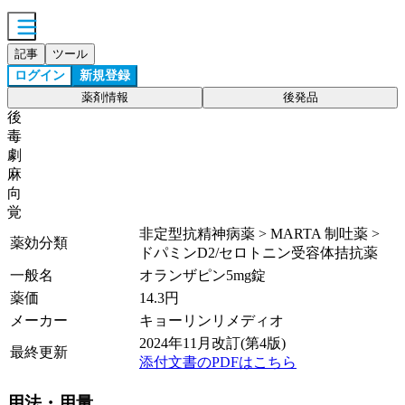
記事
ツール
ログイン
新規登録
薬剤情報
後発品
後
毒
劇
麻
向
覚
非定型抗精神病薬 > MARTA 制吐薬 >
薬効分類
ドパミンD2/セロトニン受容体拮抗薬
一般名
オランザピン5mg錠
薬価
14.3
円
メーカー
キョーリンリメディオ
2024年11月改訂(第4版)
最終更新
添付文書のPDFはこちら
用法・用量