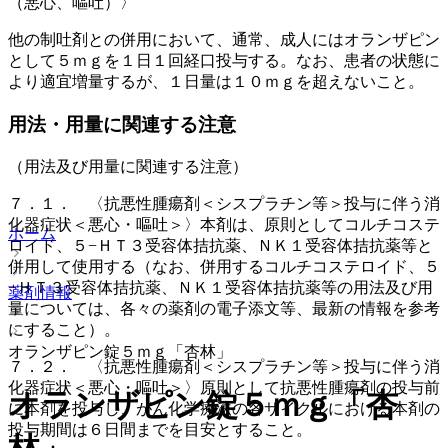
（悪心、嘔吐）〉
他の制吐剤との併用において、通常、成人にはオランザピン
として５ｍｇを１日１回経口投与する。なお、患者の状態に
より適宜増量するが、１日量は１０ｍｇを超えないこと。
用法・用量に関連する注意
（用法及び用量に関連する注意）
７．１． 〈抗悪性腫瘍剤＜シスプラチン等＞投与に伴う消
化器症状＜悪心・嘔吐＞〉本剤は、原則としてコルチコステ
ホーム
ロイド、５−ＨＴ３受容体拮抗薬、ＮＫ１受容体拮抗薬等と
併用して使用する（なお、併用するコルチコステロイド、５
−ＨＴ３受容体拮抗薬、ＮＫ１受容体拮抗薬等の用法及び用
薬剤情報
量については、各々の薬剤の電子添文等、最新の情報を参考
にすること）。
オランザピン錠５ｍｇ「杏林」
７．２． 〈抗悪性腫瘍剤＜シスプラチン等＞投与に伴う消
化器症状＜悪心・嘔吐＞〉原則として抗悪性腫瘍剤の投与前
オランザピン錠５ｍｇ「杏
に本剤を投与し、がん化学療法の各サイクルにおける本剤の
投与期間は６日間までを目安とすること。