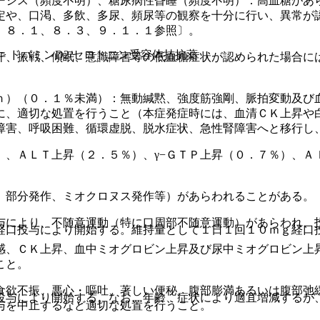
ーシス（頻度不明）、糖尿病性昏睡（頻度不明）：高血糖があ
定や、口渇、多飲、多尿、頻尿等の観察を十分に行い、異常が
、８．１、８．３、９．１．１参照〕。
薬 > ドパミンD2/セロトニン受容体拮抗薬
汗、振戦、傾眠、意識障害等の低血糖症状が認められた場合に
ｎ）（０．１％未満）：無動緘黙、強度筋強剛、脈拍変動及び
に、適切な処置を行うこと（本症発症時には、血清ＣＫ上昇や
障害、呼吸困難、循環虚脱、脱水症状、急性腎障害へと移行し
）、ＡＬＴ上昇（２．５％）、γ−ＧＴＰ上昇（０．７％）、Ａ
、部分発作、ミオクロヌス発作等）があらわれることがある。
与により、不随意運動（特に口周部不随意運動）があらわれ、
経口投与により開始する。維持量として１日１回１０ｍｇ経口
感、ＣＫ上昇、血中ミオグロビン上昇及び尿中ミオグロビン上
こと。
食欲不振、悪心・嘔吐、著しい便秘、腹部膨満あるいは腹部弛
投与により開始する。なお、年齢、症状により適宜増減するが
与を中止するなど適切な処置を行うこと。