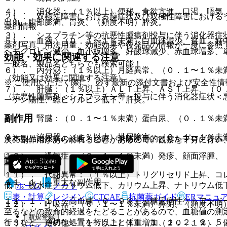
４）． 消化器：（１％以上）便秘、食欲亢進、口渇、嘔気
２）． 双極性障害における躁症状及び双極性障害における
出血、腹部膨満、胃炎、（頻度不明）膵炎。
薬剤情報
３）． シスプラチン等の抗悪性腫瘍剤投与に伴う消化器症
５）． 血液：（０．１〜１％未満）白血球減少、貧血、好
薬剤写真、用法用量、効能効果や後発品の情報が一度に参照
ヘモグロビン減少、血小板増多、好酸球減少、赤血球増多、
効能・効果に関連する注意
一般名、製品名どちらでも検索可能！
６）． 内分泌：（１％以上）月経異常、（０．１〜１％未
（効能又は効果に関連する注意）
※ ご使用いただく際に、必ず最新の添付文書および安全性情
７）． 肝臓：（１％以上）ＡＬＴ上昇、ＡＳＴ上昇、（０
〈抗悪性腫瘍剤＜シスプラチン等＞投与に伴う消化器症状＜
ーゲン陽性、総ビリルビン低下、肝炎。
副作用
８）． 腎臓：（０．１〜１％未満）蛋白尿、（０．１％未
９）． 泌尿器：（１％以上）排尿障害、（０．１〜１％未
※本製品は疾病の診断・治療・予防を目的としたプログラム
次の副作用があらわれることがあるので、観察を十分に行い
１０）． 過敏症：（０．１〜１％未満）発疹、顔面浮腫、
重大な副作用
１１）． 代謝異常：（１％以上）トリグリセリド上昇、コ
１１．１． 重大な副作用
低下、脱水症、カリウム低下、カリウム上昇、ナトリウム低
ホーム
ノート
表・計算
レジメン
CTCAE
抗菌薬ガイド
ERマニュ
１１．１．１． 高血糖（０．９％）、糖尿病性ケトアシド
１２）． 呼吸器：（０．１〜１％未満）鼻閉、（頻度不明
至るなどの致命的経過をたどることがあるので、血糖値の測
新規登録
行うなど、適切な処置を行うこと〔１．１、１．２、２．５
１３）． その他：（１％以上）体重増加（２０．１％）、