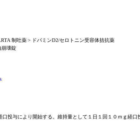
ARTA 制吐薬 > ドパミンD2/セロトニン受容体拮抗薬
内崩壊錠
ら
経口投与により開始する。維持量として１日１回１０ｍｇ経口