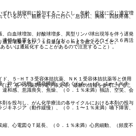
いずれも就寝前に投与することとし、年齢、症状に応じ適宜増
れているので、観察を十分に行い、息切れ、胸痛、四肢疼痛、
脹、白血球増加、好酸球増多、異型リンパ球出現等を伴う遅発
、適切な処置を行うこと（なお、ヒトヘルペスウイルス６再活
り適宜増量するが、１日量は１０ｍｇを超えないこと。
燃あるいは遷延化することがあるので注意すること）。
イド、５−ＨＴ３受容体拮抗薬、ＮＫ１受容体拮抗薬等と併用
重、抑うつ状態、構音障害、立ちくらみ、（０．１〜１％未
いては、各々の薬剤の電子添文等、最新の情報を参考にするこ
、違和感、意識喪失、焦燥、（０．１％未満）独語、空笑、会
本剤を投与し、がん化学療法の各サイクルにおける本剤の投与
ラジキネジア（動作緩慢）、（０．１〜１％未満）嚥下障害、
収縮、心電図ＱＴ延長、（０．１％未満）心房細動、（頻度不