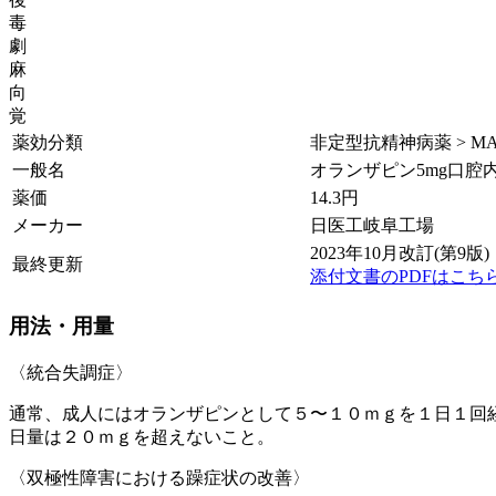
毒
劇
麻
向
覚
薬効分類
非定型抗精神病薬 > M
一般名
オランザピン5mg口腔
薬価
14.3
円
メーカー
日医工岐阜工場
2023年10月改訂(第9版)
最終更新
添付文書のPDFはこち
用法・用量
〈統合失調症〉
通常、成人にはオランザピンとして５〜１０ｍｇを１日１回
日量は２０ｍｇを超えないこと。
〈双極性障害における躁症状の改善〉