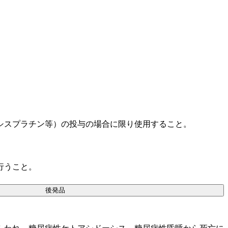
シスプラチン等）の投与の場合に限り使用すること。
行うこと。
後発品