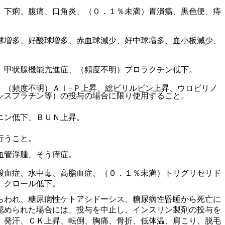
）下痢、腹痛、口角炎、（０．１％未満）胃潰瘍、黒色便、痔
球増多、好酸球増多、赤血球減少、好中球増多、血小板減少、
、甲状腺機能亢進症、（頻度不明）プロラクチン低下。
、（頻度不明）Ａｌ−Ｐ上昇、総ビリルビン上昇、ウロビリノ
シスプラチン等）の投与の場合に限り使用すること。
ニン低下、ＢＵＮ上昇。
行うこと。
血管浮腫、そう痒症。
酸血症、水中毒、高脂血症、（０．１％未満）トリグリセリド
、クロール低下。
らわれ、糖尿病性ケトアシドーシス、糖尿病性昏睡から死亡に
認められた場合には、投与を中止し、インスリン製剤の投与を
）発汗、ＣＫ上昇、転倒、胸痛、骨折、低体温、肩こり、脱毛