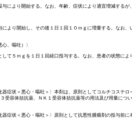
投与により開始する。なお、年齢、症状により適宜増減するが
与により開始し、その後１日１回１０ｍｇに増量する。なお、
悪心、嘔吐）〉
として５ｍｇを１日１回経口投与する。なお、患者の状態によ
化器症状＜悪心・嘔吐＞〉本剤は、原則としてコルチコステロ
Ｔ３受容体拮抗薬、ＮＫ１受容体拮抗薬等の用法及び用量につ
化器症状＜悪心・嘔吐＞〉原則として抗悪性腫瘍剤の投与前に