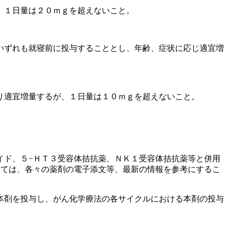
、１日量は２０ｍｇを超えないこと。
いずれも就寝前に投与することとし、年齢、症状に応じ適宜増
り適宜増量するが、１日量は１０ｍｇを超えないこと。
イド、５−ＨＴ３受容体拮抗薬、ＮＫ１受容体拮抗薬等と併用
いては、各々の薬剤の電子添文等、最新の情報を参考にするこ
本剤を投与し、がん化学療法の各サイクルにおける本剤の投与