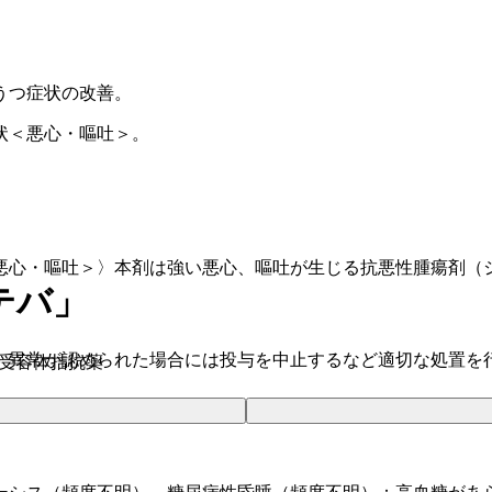
うつ症状の改善。
状＜悪心・嘔吐＞。
悪心・嘔吐＞〉本剤は強い悪心、嘔吐が生じる抗悪性腫瘍剤（
テバ」
、異常が認められた場合には投与を中止するなど適切な処置を
ニン受容体拮抗薬