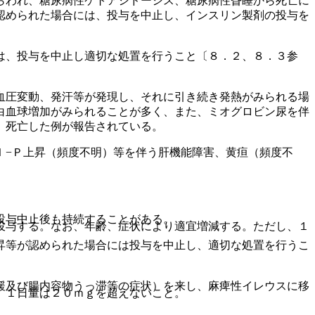
らわれ、糖尿病性ケトアシドーシス、糖尿病性昏睡から死亡に
認められた場合には、投与を中止し、インスリン製剤の投与を
は、投与を中止し適切な処置を行うこと〔８．２、８．３参
血圧変動、発汗等が発現し、それに引き続き発熱がみられる場
白血球増加がみられることが多く、また、ミオグロビン尿を伴
、死亡した例が報告されている。
ｌ−Ｐ上昇（頻度不明）等を伴う肝機能障害、黄疸（頻度不
投与中止後も持続することがある。
投与する。なお、年齢、症状により適宜増減する。ただし、１
昇等が認められた場合には投与を中止し、適切な処置を行うこ
緩及び腸内容物うっ滞等の症状）を来し、麻痺性イレウスに移
、１日量は２０ｍｇを超えないこと。