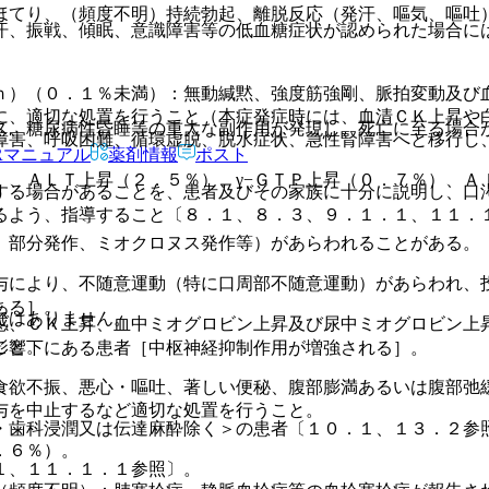
ほてり、（頻度不明）持続勃起、離脱反応（発汗、嘔気、嘔吐
汗、振戦、傾眠、意識障害等の低血糖症状が認められた場合に
ｎ）（０．１％未満）：無動緘黙、強度筋強剛、脈拍変動及び
に、適切な処置を行うこと（本症発症時には、血清ＣＫ上昇や
ス、糖尿病性昏睡等の重大な副作用が発現し、死亡に至る場合
障害、呼吸困難、循環虚脱、脱水症状、急性腎障害へと移行し
Rマニュアル
薬剤情報
ポスト
）、ＡＬＴ上昇（２．５％）、γ−ＧＴＰ上昇（０．７％）、Ａ
する場合があることを、患者及びその家族に十分に説明し、口
るよう、指導すること〔８．１、８．３、９．１．１、１１．
、部分発作、ミオクロヌス発作等）があらわれることがある。
与により、不随意運動（特に口周部不随意運動）があらわれ、
ある］。
ではありません。
感、ＣＫ上昇、血中ミオグロビン上昇及び尿中ミオグロビン上
こと。
影響下にある患者［中枢神経抑制作用が増強される］。
食欲不振、悪心・嘔吐、著しい便秘、腹部膨満あるいは腹部弛
与を中止するなど適切な処置を行うこと。
・歯科浸潤又は伝達麻酔除く＞の患者〔１０．１、１３．２参
．６％）。
１、１１．１．１参照〕。