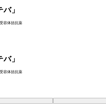
テバ」
ニン受容体拮抗薬
テバ」
ニン受容体拮抗薬