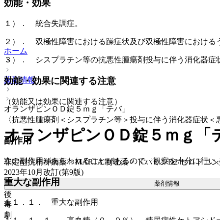
効能・効果
１）． 統合失調症。
２）． 双極性障害における躁症状及び双極性障害における
ホーム
３）． シスプラチン等の抗悪性腫瘍剤投与に伴う消化器症
薬剤情報
効能・効果に関連する注意
（効能又は効果に関連する注意）
オランザピンＯＤ錠５ｍｇ「テバ」
〈抗悪性腫瘍剤＜シスプラチン等＞投与に伴う消化器症状＜
オランザピンＯＤ錠５ｍｇ「
副作用
次の副作用があらわれることがあるので、観察を十分に行い
非定型抗精神病薬 > MARTA 制吐薬 > ドパミンD2/セロト
2023年10月改訂(第9版)
重大な副作用
薬剤情報
後
１１．１． 重大な副作用
毒
劇