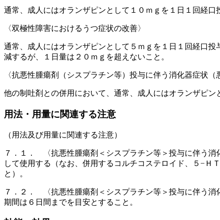
通常、成人にはオランザピンとして１０ｍｇを１日１回経口
〈双極性障害におけるうつ症状の改善〉
通常、成人にはオランザピンとして５ｍｇを１日１回経口投
減するが、１日量は２０ｍｇを超えないこと。
〈抗悪性腫瘍剤（シスプラチン等）投与に伴う消化器症状（
他の制吐剤との併用において、通常、成人にはオランザピン
用法・用量に関連する注意
（用法及び用量に関連する注意）
７．１． 〈抗悪性腫瘍剤＜シスプラチン等＞投与に伴う消
して使用する（なお、併用するコルチコステロイド、５−Ｈ
と）。
７．２． 〈抗悪性腫瘍剤＜シスプラチン等＞投与に伴う消
期間は６日間までを目安とすること。