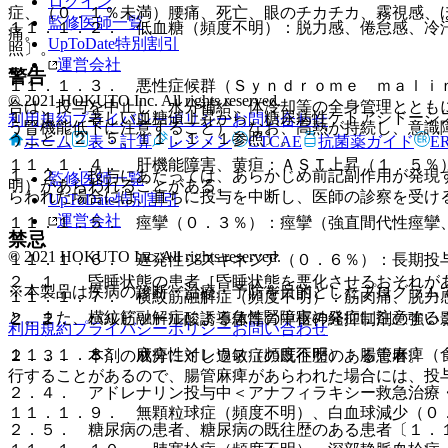
ログイン
症、（０．１％未満）腰痛、死亡、眼のチカチカ、霧視感、
監修医師一覧
１１．１．２． 低血糖（頻度不明）：脱力感、倦怠感、冷
痛。
UpToDate特別割引
照〕。
運営会社
警告
１１．１．３． 悪性症候群（Ｓｙｎｄｒｏｍｅ ｍａｌｉ
© 2021 HOKUTO Inc. All rights reserved.
合は、投与を中止し、水分補給、体冷却等の全身管理ととも
１．１． 著しい血糖値上昇から、糖尿病性ケトアシドーシ
利用規約
プライバシーポリシー
お問い合わせ
う腎機能低下に注意すること）、なお、高熱が持続し、意識
うこと〔２．５、１１．１．１参照〕。
ホーム
表・計算
レジメン
CTCAE
抗菌薬ガイド
E
１１．１．４． 肝機能障害、黄疸：ＡＳＴ上昇（１．５％
１．２． 投与にあたっては、あらかじめ前記副作用が発現
監修医師一覧
明）があらわれることがある。
らわれた場合には、直ちに投与を中断し、医師の診察を受け
UpToDate特別割引
運営会社
１１．１．５． 痙攣（０．３％）：痙攣（強直間代性痙攣
禁忌
© 2021 HOKUTO Inc. All rights reserved.
１１．１．６． 遅発性ジスキネジア（０．６％）：長期投
２．１． 昏睡状態の患者［昏睡状態を悪化させるおそれが
※本製品は疾病の診断・治療・予防を目的としたプログラム
１１．１．７． 横紋筋融解症（頻度不明）：筋肉痛、脱力
と。また、横紋筋融解症による急性腎障害の発症に注意する
２．２． バルビツール酸誘導体等の中枢神経抑制剤の強い
利用規約
プライバシーポリシー
お問い合わせ
１１．１．８． 麻痺性イレウス（頻度不明）：腸管麻痺（
２．３． 本剤の成分に対し過敏症の既往歴のある患者。
行することがあるので、腸管麻痺があらわれた場合には、投
２．４． アドレナリン投与中＜アナフィラキシー救急治療
１１．１．９． 無顆粒球症（頻度不明）、白血球減少（０
２．５． 糖尿病の患者、糖尿病の既往歴のある患者〔１．