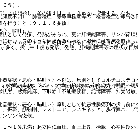
．６％）。
与により開始し、その後１日１回１０ｍｇに増量する。なお、
（頻度不明）：肺塞栓症、静脈血栓症等の血栓塞栓症が報告さ
置を行うこと〔９．１．６参照〕。
悪心、嘔吐）〉
症状として発疹、発熱がみられ、更に肝機能障害、リンパ節腫
分に行い、このような症状があらわれた場合には投与を中止し
として５ｍｇを１日１回経口投与する。なお、患者の状態によ
とが多く、投与中止後も発疹、発熱、肝機能障害等の症状が再
化器症状＜悪心・嘔吐＞〉本剤は、原則としてコルチコステロ
）、不眠（１０．３％）、不安、めまい・ふらつき、頭痛・頭
Ｔ３受容体拮抗薬、ＮＫ１受容体拮抗薬等の用法及び用量につ
躁状態、感覚鈍麻、下肢静止不能症候群、記憶障害、知覚過敏
。
化器症状＜悪心・嘔吐＞〉原則として抗悪性腫瘍剤の投与前に
）、振戦、筋強剛、ジストニア、ジスキネジア、歩行異常、ブ
キンソン病徴候。
．１〜１％未満）起立性低血圧、血圧上昇、徐脈、心室性期外