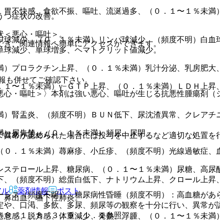
、胃不快感、食欲不振、嘔吐、流涎過多、（０．１〜１％未満
うつ症状の改善。
状＜悪心・嘔吐＞。
中球減少、（０．１％未満）リンパ球減少、（頻度不明）白血
でき、関連情報へ簡単にアクセスができます。
単球減少、単球増多、ヘマトクリット値減少。
満）プロラクチン上昇、（０．１％未満）乳汁分泌、乳房肥大
報も併せてご確認下さい。
．１〜１％未満）γ−ＧＴＰ上昇、（０．１％未満）ＬＤＨ上昇
悪心・嘔吐＞〉本剤は強い悪心、嘔吐が生じる抗悪性腫瘍剤（
満）腎盂炎、（頻度不明）ＢＵＮ低下、尿沈渣異常、クレアチ
満）尿失禁、（０．１％未満）頻尿、尿閉。
ではありません。
、異常が認められた場合には投与を中止するなど適切な処置を
（０．１％未満）蕁麻疹、小丘疹、（頻度不明）光線過敏症、
レステロール上昇、糖尿病、（０．１〜１％未満）尿糖、高尿
下、（頻度不明）総蛋白低下、ナトリウム上昇、クロール上昇
アル
薬剤情報
ポスト
ーシス（頻度不明）、糖尿病性昏睡（頻度不明）：高血糖があ
）鼻出血、嚥下性肺炎。
定や、口渇、多飲、多尿、頻尿等の観察を十分に行い、異常が
、８．１、８．３、９．１．１参照〕。
倦怠感、脱力感、体重減少、発熱、浮腫、（０．１〜１％未満