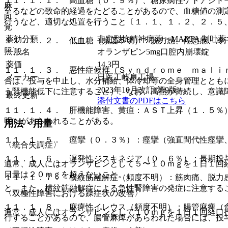
１１．１．１． 高血糖（０．９％）、糖尿病性ケトアシド
麻
至るなどの致命的経過をたどることがあるので、血糖値の測
向
行うなど、適切な処置を行うこと〔１．１、１．２、２．５
覚
薬効分類
非定型抗精神病薬 > MARTA 制吐
１１．１．２． 低血糖（頻度不明）：脱力感、倦怠感、冷
照〕。
一般名
オランザピン5mg口腔内崩壊錠
薬価
14.3
円
１１．１．３． 悪性症候群（Ｓｙｎｄｒｏｍｅ ｍａｌｉ
メーカー
日医工岐阜工場
合は、投与を中止し、水分補給、体冷却等の全身管理ととも
2023年10月改訂(第9版)
う腎機能低下に注意すること）、なお、高熱が持続し、意識
最終更新
添付文書のPDFはこちら
１１．１．４． 肝機能障害、黄疸：ＡＳＴ上昇（１．５％
明）があらわれることがある。
用法・用量
１１．１．５． 痙攣（０．３％）：痙攣（強直間代性痙攣
〈統合失調症〉
１１．１．６． 遅発性ジスキネジア（０．６％）：長期投
通常、成人にはオランザピンとして５〜１０ｍｇを１日１回
日量は２０ｍｇを超えないこと。
１１．１．７． 横紋筋融解症（頻度不明）：筋肉痛、脱力
と。また、横紋筋融解症による急性腎障害の発症に注意する
〈双極性障害における躁症状の改善〉
１１．１．８． 麻痺性イレウス（頻度不明）：腸管麻痺（
通常、成人にはオランザピンとして１０ｍｇを１日１回経口
行することがあるので、腸管麻痺があらわれた場合には、投