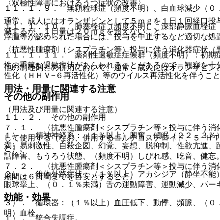
〈双極性障害におけるうつ症状の改善〉
１１．１．９． 無顆粒球症（頻度不明）、白血球減少（０
通常、成人にはオランザピンとして５ｍｇを１日１回経口投
１１．１．１０． 肺塞栓症（頻度不明）、深部静脈血栓症
減するが、１日量は２０ｍｇを超えないこと。
浮腫等が認められた場合には、投与を中止するなど適切な処
〈抗悪性腫瘍剤（シスプラチン等）投与に伴う消化器症状（
１１．１．１１． 薬剤性過敏症症候群（頻度不明）：初期
性の重篤な過敏症状があらわれることがあるので、観察を十
他の制吐剤との併用において、通常、成人にはオランザピン
性化（ＨＨＶ−６再活性化）等のウイルス再活性化を伴うこ
用法・用量に関連する注意
その他の副作用
（用法及び用量に関連する注意）
１１．２． その他の副作用
７．１． 〈抗悪性腫瘍剤＜シスプラチン等＞投与に伴う消
１）． 精神神経系：（１％以上）興奮、傾眠（２２．３％
して使用する（なお、併用するコルチコステロイド、５−Ｈ
満）易刺激性、自殺企図、幻覚、妄想、脱抑制、性欲亢進、
と）。
話障害、もうろう状態、（頻度不明）しびれ感、吃音、健忘
７．２． 〈抗悪性腫瘍剤＜シスプラチン等＞投与に伴う消
２）． 錐体外路症状：（１％以上）アカシジア（静坐不能
期間は６日間までを目安とすること。
眼球挙上、（０．１％未満）舌の運動障害、運動減少、パー
効能・効果
３）． 循環器：（１％以上）血圧低下、動悸、頻脈、（０
明）血栓。
１）． 統合失調症。