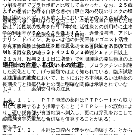
つ剤投与群でプラセボ群と比較して高かった。なお、２５歳
１３．２． 処置
以上の患者における自殺念慮や自殺企図の発現のリスクの増
加は認められず、６５歳以上においてはそのリスクが減少し
過量投与時、催吐は行わないこと。本剤を過量に服用した場
た〔８．８、９．１．７参照〕。
合は、活性炭の投与を行う（本剤は活性炭との併用時に生物
学的利用率が５０〜６０％低下する）。過量投与時、アドレ
１５．２． 非臨床試験に基づく情報
ナリン、ドパミン、あるいは他のβ−受容体アゴニスト活性
を有する薬剤は低血圧を更に悪化させる可能性があるので使
がん原性試験において、雌マウス（８ｍｇ／ｋｇ／日以上、
用してはならない〔２．４、１０．１参照〕。
２１ヵ月）及び雌ラット（２．５／４ｍｇ／ｋｇ／日以上、
２１ヵ月、投与２１１日に増量）で乳腺腫瘍の発生頻度の上
適用上の注意、取扱い上の注意
昇が報告されている。これらの所見は、プロラクチンに関連
した変化として、げっ歯類ではよく知られている。臨床試験
（適用上の注意）
及び疫学的調査において、ヒトにおける本剤あるいは類薬の
長期投与と腫瘍発生との間に明確な関係は示唆されていな
１４．１． 薬剤交付時の注意
い。
１４．１．１． ＰＴＰ包装の薬剤はＰＴＰシートから取り
貯法
出して服用するよう指導すること（ＰＴＰシートの誤飲によ
り、硬い鋭角部が食道粘膜へ刺入し、更には穿孔をおこして
（保管上の注意）
縦隔洞炎等の重篤な合併症を併発することがある）。
室温保存。
１４．１．２． 本剤は口腔内で速やかに崩壊することから