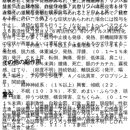
症状として発疹、発熱がみられ、更に肝機能障害、リンパ節
リド低下、脱水症、カリウム低下、カリウム上昇、ナトリウ
腫脹、白血球増加、好酸球増多、異型リンパ球出現等を伴う
ム低下、（頻度不明）総蛋白低下、ナトリウム上昇、クロー
遅発性の重篤な過敏症状があらわれることがあるので、観察
ル上昇、クロール低下。
を十分に行い、このような症状があらわれた場合には投与を
中止し、適切な処置を行うこと（なお、ヒトヘルペスウイル
１２）． 呼吸器：（０．１〜１％未満）鼻閉、（頻度不
ス６再活性化（ＨＨＶ−６再活性化）等のウイルス再活性化
明）鼻出血、嚥下性肺炎。
を伴うことが多く、投与中止後も発疹、発熱、肝機能障害等
の症状が再燃あるいは遷延化することがあるので注意するこ
１３）． その他：（１％以上）体重増加（２０．１％）、
と）。
倦怠感、脱力感、体重減少、発熱、浮腫、（０．１〜１％未
満）発汗、ＣＫ上昇、転倒、胸痛、骨折、低体温、肩こり、
その他の副作用
脱毛症、（０．１％未満）腰痛、死亡、眼のチカチカ、霧視
感、ほてり、（頻度不明）持続勃起、離脱反応（発汗、嘔
１１．２． その他の副作用
気、嘔吐）、アルブミン低下、Ａ／Ｇ比異常、グロブリン上
昇、関節痛。
１）． 精神神経系：（１％以上）興奮、傾眠（２２．
３％）、不眠（１０．３％）、不安、めまい・ふらつき、頭
警告
痛・頭重、抑うつ状態、構音障害、立ちくらみ、（０．１〜
１％未満）易刺激性、自殺企図、幻覚、妄想、脱抑制、性欲
１．１． 著しい血糖値上昇から、糖尿病性ケトアシドーシ
亢進、躁状態、感覚鈍麻、下肢静止不能症候群、記憶障害、
ス、糖尿病性昏睡等の重大な副作用が発現し、死亡に至る場
知覚過敏、違和感、意識喪失、焦燥、（０．１％未満）独
合があるので、本剤投与中は、血糖値の測定等の観察を十分
語、空笑、会話障害、もうろう状態、（頻度不明）しびれ
に行うこと〔２．５、１１．１．１参照〕。
感、吃音、健忘。