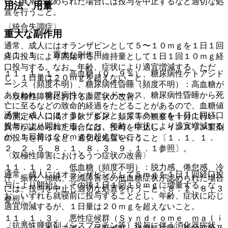
い、異常が認められた場合には投与を中止するなど適切な処
用法・用量
置を行うこと。
〈統合失調症〉
重大な副作用
通常、成人にはオランザピンとして５〜１０ｍｇを１日１回
１１．１． 重大な副作用
経口投与により開始する。維持量として１日１回１０ｍｇ経
口投与する。なお、年齢、症状により適宜増減する。ただ
１１．１．１． 高血糖（０．９％）、糖尿病性ケトアシド
し、１日量は２０ｍｇを超えないこと。
ーシス（頻度不明）、糖尿病性昏睡（頻度不明）：高血糖が
あらわれ、糖尿病性ケトアシドーシス、糖尿病性昏睡から死
〈双極性障害における躁症状の改善〉
亡に至るなどの致命的経過をたどることがあるので、血糖値
通常、成人にはオランザピンとして１０ｍｇを１日１回経口
の測定や、口渇、多飲、多尿、頻尿等の観察を十分に行い、
投与により開始する。なお、年齢、症状により適宜増減する
異常が認められた場合には、投与を中止し、インスリン製剤
が、１日量は２０ｍｇを超えないこと。
の投与を行うなど、適切な処置を行うこと〔１．１、１．
２、２．５、８．１、８．３、９．１．１参照〕。
〈双極性障害におけるうつ症状の改善〉
１１．１．２． 低血糖（頻度不明）：脱力感、倦怠感、冷
通常、成人にはオランザピンとして５ｍｇを１日１回経口投
汗、振戦、傾眠、意識障害等の低血糖症状が認められた場合
与により開始し、その後１日１回１０ｍｇに増量する。な
には、投与を中止し適切な処置を行うこと〔８．２、８．３
お、いずれも就寝前に投与することとし、年齢、症状に応じ
参照〕。
適宜増減するが、１日量は２０ｍｇを超えないこと。
１１．１．３． 悪性症候群（Ｓｙｎｄｒｏｍｅ ｍａｌｉ
〈抗悪性腫瘍剤（シスプラチン等）投与に伴う消化器症状