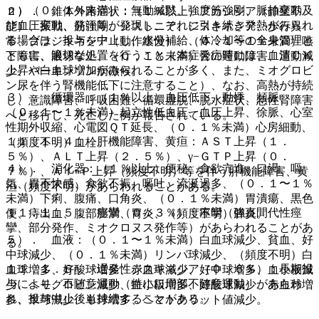
ｎ）（０．１％未満）：無動緘黙、強度筋強剛、脈拍変動及
２）． 錐体外路症状：（１％以上）アカシジア（静坐不
び血圧変動、発汗等が発現し、それに引き続き発熱がみられ
能）、振戦、筋強剛、ジストニア、ジスキネジア、歩行異
る場合は、投与を中止し、水分補給、体冷却等の全身管理と
常、ブラジキネジア（動作緩慢）、（０．１〜１％未満）嚥
ともに、適切な処置を行うこと（本症発症時には、血清ＣＫ
下障害、眼球挙上、（０．１％未満）舌の運動障害、運動減
上昇や白血球増加がみられることが多く、また、ミオグロビ
少、パーキンソン病徴候。
ン尿を伴う腎機能低下に注意すること）、なお、高熱が持続
３）． 循環器：（１％以上）血圧低下、動悸、頻脈、
し、意識障害、呼吸困難、循環虚脱、脱水症状、急性腎障害
（０．１〜１％未満）起立性低血圧、血圧上昇、徐脈、心室
へと移行し、死亡した例が報告されている。
性期外収縮、心電図ＱＴ延長、（０．１％未満）心房細動、
１１．１．４． 肝機能障害、黄疸：ＡＳＴ上昇（１．
（頻度不明）血栓。
５％）、ＡＬＴ上昇（２．５％）、γ−ＧＴＰ上昇（０．
４）． 消化器：（１％以上）便秘、食欲亢進、口渇、嘔
７％）、Ａｌ−Ｐ上昇（頻度不明）等を伴う肝機能障害、黄
気、胃不快感、食欲不振、嘔吐、流涎過多、（０．１〜１％
疸（頻度不明）があらわれることがある。
未満）下痢、腹痛、口角炎、（０．１％未満）胃潰瘍、黒色
１１．１．５． 痙攣（０．３％）：痙攣（強直間代性痙
便、痔出血、腹部膨満、胃炎、（頻度不明）膵炎。
攣、部分発作、ミオクロヌス発作等）があらわれることがあ
５）． 血液：（０．１〜１％未満）白血球減少、貧血、好
る。
中球減少、（０．１％未満）リンパ球減少、（頻度不明）白
１１．１．６． 遅発性ジスキネジア（０．６％）：長期投
血球増多、好酸球増多、赤血球減少、好中球増多、血小板減
与により、不随意運動（特に口周部不随意運動）があらわ
少、ヘモグロビン減少、血小板増多、好酸球減少、赤血球増
れ、投与中止後も持続することがある。
多、単球減少、単球増多、ヘマトクリット値減少。