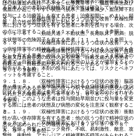
投与しないよう注意すること。双極性障害の維持療法におけ
は心筋虚血の既往、心不全、伝導異常等）、脳血管疾患及び
る日本人での本剤の有効性及び安全性は確立していない。
低血圧が起こりやすい状態（脱水、血液量減少、血圧降下剤
投与による治療等）を有する患者：治療初期に、めまい、頻
８．８． 〈双極性障害におけるうつ症状の改善〉双極性障
脈、起立性低血圧等があらわれることがある。
害におけるうつ症状を有する患者に本剤を投与する場合、次
の点に注意すること〔９．１．７、１５．１．３参照〕。
９．１．６． 〈効能共通〉不動状態、長期臥床、肥満、脱
水状態等の危険因子を有する患者〔１１．１．１０参照〕。
８．８．１． 〈双極性障害におけるうつ症状の改善〉大う
つ病性障害等の精神疾患（双極性障害におけるうつ症状を含
９．１．７． 〈双極性障害におけるうつ症状の改善〉自殺
む）を有する患者への抗うつ剤の投与により、２４歳以下の
念慮又は自殺企図の既往のある患者、自殺念慮のある患者：
患者で、自殺念慮、自殺企図の発現のリスクが増加するとの
自殺念慮、自殺企図があらわれることがある〔８．８、１
報告があるため、本剤の投与にあたっては、リスクとベネフ
５．１．３参照〕。
ィットを考慮すること。
９．１．８． 〈双極性障害におけるうつ症状の改善〉脳器
８．８．２． 〈双極性障害におけるうつ症状の改善〉うつ
質的障害のある患者：他の抗うつ剤で精神症状の悪化が認め
症状を有する患者は希死念慮があり、自殺企図のおそれがあ
られたとの報告がある〔８．８．３、８．８．５、９．１．
るので、このような患者は投与開始早期並びに投与量を変更
９参照〕。
する際には患者の状態及び病態の変化を注意深く観察するこ
と。
９．１．９． 〈双極性障害におけるうつ症状の改善〉衝動
性が高い併存障害を有する患者：他の抗うつ剤で精神症状の
８．８．３． 〈双極性障害におけるうつ症状の改善〉不
悪化が認められたとの報告がある〔８．８．３、８．８．
安、焦燥、興奮、パニック発作、不眠、易刺激性、敵意、攻
５、９．１．８参照〕。
撃性、衝動性、アカシジア／精神運動不穏等があらわれるこ