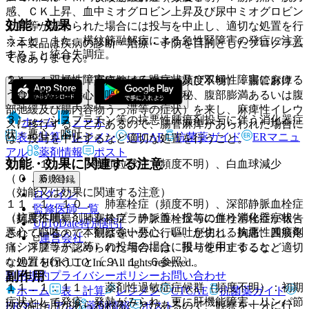
感、ＣＫ上昇、血中ミオグロビン上昇及び尿中ミオグロビン
効能・効果
上昇等が認められた場合には投与を中止し、適切な処置を行
うこと。また、横紋筋融解症による急性腎障害の発症に注意
※本製品は疾病の診断・治療・予防を目的としたプログラム
１）． 統合失調症。
すること。
ではありません。
２）． 双極性障害における躁症状及び双極性障害における
１１．１．８． 麻痺性イレウス（頻度不明）：腸管麻痺
うつ症状の改善。
（食欲不振、悪心・嘔吐、著しい便秘、腹部膨満あるいは腹
部弛緩及び腸内容物うっ滞等の症状）を来し、麻痺性イレウ
３）． シスプラチン等の抗悪性腫瘍剤投与に伴う消化器症
ホーム
ノート
スに移行することがあるので、腸管麻痺があらわれた場合に
状＜悪心・嘔吐＞。
表・計算
レジメン
CTCAE
抗菌薬ガイド
ERマニュ
は、投与を中止するなど適切な処置を行うこと。
アル
薬剤情報
ポスト
効能・効果に関連する注意
１１．１．９． 無顆粒球症（頻度不明）、白血球減少
（０．６％）。
新規登録
（効能又は効果に関連する注意）
ログイン
１１．１．１０． 肺塞栓症（頻度不明）、深部静脈血栓症
監修医師一覧
〈抗悪性腫瘍剤＜シスプラチン等＞投与に伴う消化器症状＜
（頻度不明）：肺塞栓症、静脈血栓症等の血栓塞栓症が報告
UpToDate特別割引
悪心・嘔吐＞〉本剤は強い悪心、嘔吐が生じる抗悪性腫瘍剤
されているので、観察を十分に行い、息切れ、胸痛、四肢疼
運営会社
（シスプラチン等）の投与の場合に限り使用すること。
痛、浮腫等が認められた場合には、投与を中止するなど適切
な処置を行うこと〔９．１．６参照〕。
© 2021 HOKUTO Inc. All rights reserved.
副作用
利用規約
プライバシーポリシー
お問い合わせ
１１．１．１１． 薬剤性過敏症症候群（頻度不明）：初期
ホーム
表・計算
レジメン
CTCAE
抗菌薬ガイド
症状として発疹、発熱がみられ、更に肝機能障害、リンパ節
次の副作用があらわれることがあるので、観察を十分に行
ERマニュアル
薬剤情報
ポスト