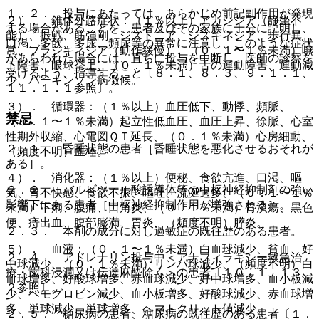
１．２． 投与にあたっては、あらかじめ前記副作用が発現
２）． 錐体外路症状：（１％以上）アカシジア（静坐不
する場合があることを、患者及びその家族に十分に説明し、
能）、振戦、筋強剛、ジストニア、ジスキネジア、歩行異
口渇、多飲、多尿、頻尿等の異常に注意し、このような症状
常、ブラジキネジア（動作緩慢）、（０．１〜１％未満）嚥
があらわれた場合には、直ちに投与を中断し、医師の診察を
下障害、眼球挙上、（０．１％未満）舌の運動障害、運動減
受けるよう、指導すること〔８．１、８．３、９．１．１、
少、パーキンソン病徴候。
１１．１．１参照〕。
３）． 循環器：（１％以上）血圧低下、動悸、頻脈、
禁忌
（０．１〜１％未満）起立性低血圧、血圧上昇、徐脈、心室
性期外収縮、心電図ＱＴ延長、（０．１％未満）心房細動、
２．１． 昏睡状態の患者［昏睡状態を悪化させるおそれが
（頻度不明）血栓。
ある］。
４）． 消化器：（１％以上）便秘、食欲亢進、口渇、嘔
２．２． バルビツール酸誘導体等の中枢神経抑制剤の強い
気、胃不快感、食欲不振、嘔吐、流涎過多、（０．１〜１％
影響下にある患者［中枢神経抑制作用が増強される］。
未満）下痢、腹痛、口角炎、（０．１％未満）胃潰瘍、黒色
便、痔出血、腹部膨満、胃炎、（頻度不明）膵炎。
２．３． 本剤の成分に対し過敏症の既往歴のある患者。
５）． 血液：（０．１〜１％未満）白血球減少、貧血、好
２．４． アドレナリン投与中＜アナフィラキシー救急治
中球減少、（０．１％未満）リンパ球減少、（頻度不明）白
療・歯科浸潤又は伝達麻酔除く＞の患者〔１０．１、１３．
血球増多、好酸球増多、赤血球減少、好中球増多、血小板減
２参照〕。
少、ヘモグロビン減少、血小板増多、好酸球減少、赤血球増
多、単球減少、単球増多、ヘマトクリット値減少。
２．５． 糖尿病の患者、糖尿病の既往歴のある患者〔１．