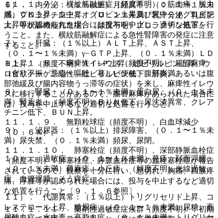
１１．１．７． 横紋筋融解症（頻度不明）：筋肉痛、脱力
６）． 内分泌：（１％以上）月経異常、（０．１〜１％未
感、ＣＫ上昇、血中ミオグロビン上昇及び尿中ミオグロビン
満）プロラクチン上昇、（０．１％未満）乳汁分泌、乳房肥
上昇等が認められた場合には投与を中止し、適切な処置を行
大、甲状腺機能亢進症、（頻度不明）プロラクチン低下。
うこと。また、横紋筋融解症による急性腎障害の発症に注意
７）． 肝臓：（１％以上）ＡＬＴ上昇、ＡＳＴ上昇、
すること。
（０．１〜１％未満）γ−ＧＴＰ上昇、（０．１％未満）ＬＤ
１１．１．８． 麻痺性イレウス（頻度不明）：腸管麻痺
Ｈ上昇、（頻度不明）Ａｌ−Ｐ上昇、総ビリルビン上昇、ウ
（食欲不振、悪心・嘔吐、著しい便秘、腹部膨満あるいは腹
ロビリノーゲン陽性、総ビリルビン低下、肝炎。
部弛緩及び腸内容物うっ滞等の症状）を来し、麻痺性イレウ
８）． 腎臓：（０．１〜１％未満）蛋白尿、（０．１％未
スに移行することがあるので、腸管麻痺があらわれた場合に
満）腎盂炎、（頻度不明）ＢＵＮ低下、尿沈渣異常、クレア
は、投与を中止するなど適切な処置を行うこと。
チニン低下、ＢＵＮ上昇。
１１．１．９． 無顆粒球症（頻度不明）、白血球減少
９）． 泌尿器：（１％以上）排尿障害、（０．１〜１％未
（０．６％）。
満）尿失禁、（０．１％未満）頻尿、尿閉。
１１．１．１０． 肺塞栓症（頻度不明）、深部静脈血栓症
１０）． 過敏症：（０．１〜１％未満）発疹、顔面浮腫、
（頻度不明）：肺塞栓症、静脈血栓症等の血栓塞栓症が報告
（０．１％未満）蕁麻疹、小丘疹、（頻度不明）光線過敏
されているので、観察を十分に行い、息切れ、胸痛、四肢疼
症、血管浮腫、そう痒症。
痛、浮腫等が認められた場合には、投与を中止するなど適切
な処置を行うこと〔９．１．６参照〕。
１１）． 代謝異常：（１％以上）トリグリセリド上昇、コ
レステロール上昇、糖尿病、（０．１〜１％未満）尿糖、高
１１．１．１１． 薬剤性過敏症症候群（頻度不明）：初期
尿酸血症、水中毒、高脂血症、（０．１％未満）トリグリセ