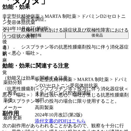
「タカタ」
効能・効果
非定型抗精神病薬 > MARTA 制吐薬 > ドパミンD2/セロトニ
１）． 統合失調症。
ン受容体拮抗薬
2024年10月改訂(第2版)
２）． 双極性障害における躁症状及び双極性障害における
薬剤情報
後発品
うつ症状の改善。
後
３）． シスプラチン等の抗悪性腫瘍剤投与に伴う消化器症
毒
状＜悪心・嘔吐＞。
劇
麻
効能・効果に関連する注意
向
覚
（効能又は効果に関連する注意）
非定型抗精神病薬 > MARTA 制吐薬 > ドパミ
薬効分類
ンD2/セロトニン受容体拮抗薬
〈抗悪性腫瘍剤＜シスプラチン等＞投与に伴う消化器症状＜
一般名
オランザピン口腔内崩壊錠
悪心・嘔吐＞〉本剤は強い悪心、嘔吐が生じる抗悪性腫瘍剤
薬価
16
円
（シスプラチン等）の投与の場合に限り使用すること。
メーカー
高田製薬
副作用
2024年10月改訂(第2版)
最終更新
添付文書のPDFはこちら
次の副作用があらわれることがあるので、観察を十分に行