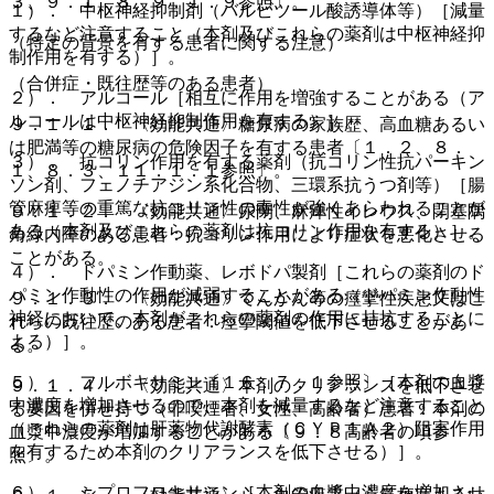
３、９．１．８、９．１．９参照〕。
１）． 中枢神経抑制剤（バルビツール酸誘導体等）［減量
するなど注意すること（本剤及びこれらの薬剤は中枢神経抑
（特定の背景を有する患者に関する注意）
制作用を有する）］。
（合併症・既往歴等のある患者）
２）． アルコール［相互に作用を増強することがある（ア
ルコールは中枢神経抑制作用を有する）］。
９．１．１． 〈効能共通〉糖尿病の家族歴、高血糖あるい
は肥満等の糖尿病の危険因子を有する患者〔１．２、８．
３）． 抗コリン作用を有する薬剤（抗コリン性抗パーキン
１、８．３、１１．１．１参照〕。
ソン剤、フェノチアジン系化合物、三環系抗うつ剤等）［腸
管麻痺等の重篤な抗コリン性の毒性が強くあらわれることが
９．１．２． 〈効能共通〉尿閉、麻痺性イレウス、閉塞隅
ある（本剤及びこれらの薬剤は抗コリン作用を有する）］。
角緑内障のある患者：抗コリン作用により症状を悪化させる
ことがある。
４）． ドパミン作動薬、レボドパ製剤［これらの薬剤のド
パミン作動性の作用が減弱することがある（ドパミン作動性
９．１．３． 〈効能共通〉てんかん等の痙攣性疾患又はこ
神経において、本剤がこれらの薬剤の作用に拮抗することに
れらの既往歴のある患者：痙攣閾値を低下させることがあ
よる）］。
る。
５）． フルボキサミン〔１６．７．１参照〕［本剤の血漿
９．１．４． 〈効能共通〉本剤のクリアランスを低下させ
中濃度を増加させるので、本剤を減量するなど注意すること
る要因を併せ持つ（非喫煙者、女性、高齢者）患者：本剤の
（これらの薬剤は肝薬物代謝酵素（ＣＹＰ１Ａ２）阻害作用
血漿中濃度が増加することがある〔９．８高齢者の項参
を有するため本剤のクリアランスを低下させる）］。
照〕。
６）． シプロフロキサシン［本剤の血漿中濃度を増加させ