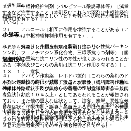
（授乳婦）
１）． 中枢神経抑制剤（バルビツール酸誘導体等）［減量
するなど注意すること（本剤及びこれらの薬剤は中枢神経抑
授乳しないことが望ましい（ヒト母乳中への移行が報告され
制作用を有する）］。
ている）。
２）． アルコール［相互に作用を増強することがある（ア
小児等
ルコールは中枢神経抑制作用を有する）］。
３）． 抗コリン作用を有する薬剤（抗コリン性抗パーキン
小児等を対象とした臨床試験は実施していない。
ソン剤、フェノチアジン系化合物、三環系抗うつ剤等）［腸
管麻痺等の重篤な抗コリン性の毒性が強くあらわれることが
過量投与
ある（本剤及びこれらの薬剤は抗コリン作用を有する）］。
１３．１． 症状
４）． ドパミン作動薬、レボドパ製剤［これらの薬剤のド
パミン作動性の作用が減弱することがある（ドパミン作動性
本剤の過量投与時に、頻脈、激越／攻撃性、構語障害、種々
神経において、本剤がこれらの薬剤の作用に拮抗することに
の錐体外路症状、及び鎮静から昏睡に至る意識障害が一般的
よる）］。
な症状（頻度１０％以上）としてあらわれることが報告され
ており、また他の重大な症状として、譫妄、痙攣、悪性症候
５）． フルボキサミン〔１６．７．１参照〕［本剤の血漿
群様症状、呼吸抑制、誤嚥、高血圧あるいは低血圧、不整脈
中濃度を増加させるので、本剤を減量するなど注意すること
（頻度２％以下）及び心肺停止があらわれることがある。４
（これらの薬剤は肝薬物代謝酵素（ＣＹＰ１Ａ２）阻害作用
５０ｍｇ程度の急性過量投与による死亡例の報告があるが、
を有するため本剤のクリアランスを低下させる）］。
２ｇの急性過量投与での生存例も報告されている。