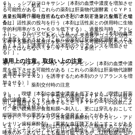
６）． シプロフロキサシン［本剤の血漿中濃度を増加させ
１３．２． 処置
る可能性がある（これらの薬剤は肝薬物代謝酵素（ＣＹＰ１
Ａ２）阻害作用を有するため本剤のクリアランスを低下させ
過量投与時、催吐は行わないこと。本剤を過量に服用した場
る）］。
合は、活性炭の投与を行う（本剤は活性炭との併用時に生物
学的利用率が５０〜６０％低下する）。過量投与時、アドレ
７）． カルバマゼピン〔１６．７．２参照〕［本剤の血漿
ナリン、ドパミン、あるいは他のβ−受容体アゴニスト活性
中濃度を低下させる（これらの薬剤は肝薬物代謝酵素（ＣＹ
を有する薬剤は低血圧を更に悪化させる可能性があるので使
Ｐ１Ａ２）を誘導するため本剤のクリアランスを増加させ
用してはならない〔２．４、１０．１参照〕。
る）］。
適用上の注意、取扱い上の注意
８）． オメプラゾール、リファンピシン［本剤の血漿中濃
度を低下させる可能性がある（これらの薬剤は肝薬物代謝酵
（適用上の注意）
素（ＣＹＰ１Ａ２）を誘導するため本剤のクリアランスを増
加させる）］。
１４．１． 薬剤交付時の注意
９）． 喫煙［本剤の血漿中濃度を低下させる（喫煙は肝薬
１４．１．１． ＰＴＰ包装の薬剤はＰＴＰシートから取り
物代謝酵素（ＣＹＰ１Ａ２）を誘導するため本剤のクリアラ
出して服用するよう指導すること（ＰＴＰシートの誤飲によ
ンスを増加させる）］。
り、硬い鋭角部が食道粘膜へ刺入し、更には穿孔をおこして
縦隔洞炎等の重篤な合併症を併発することがある）。
１０）． アドレナリン含有歯科麻酔剤（リドカイン・アド
レナリン歯科麻酔剤）［重篤な血圧降下を起こすことがある
１４．１．２． 本剤は口腔内で速やかに崩壊することから
（アドレナリンはアドレナリン作動性α、β−受容体の刺激剤
唾液のみ（水なし）でも服用可能であるが、口腔粘膜からの