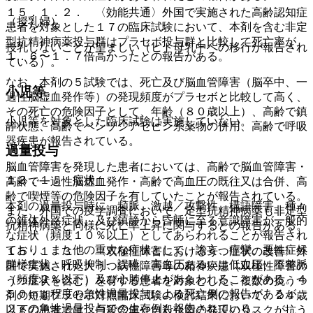
１５．１．２． 〈効能共通〉外国で実施された高齢認知症
（授乳婦）
患者を対象とした１７の臨床試験において、本剤を含む非定
型抗精神病薬投与群はプラセボ投与群と比較して死亡率が
授乳しないことが望ましい（ヒト母乳中への移行が報告され
１．６〜１．７倍高かったとの報告がある。
ている）。
なお、本剤の５試験では、死亡及び脳血管障害（脳卒中、一
小児等
過性脳虚血発作等）の発現頻度がプラセボと比較して高く、
その死亡の危険因子として、年齢（８０歳以上）、高齢で鎮
小児等を対象とした臨床試験は実施していない。
静状態、高齢でベンゾジアゼピン系薬物の併用、高齢で呼吸
器疾患が報告されている。
過量投与
脳血管障害を発現した患者においては、高齢で脳血管障害・
１３．１． 症状
高齢で一過性脳虚血発作・高齢で高血圧の既往又は合併、高
齢で喫煙等の危険因子を有していたことが報告されている。
本剤の過量投与時に、頻脈、激越／攻撃性、構語障害、種々
また、外国での疫学調査において、定型抗精神病薬も非定型
の錐体外路症状、及び鎮静から昏睡に至る意識障害が一般的
抗精神病薬と同様に死亡率上昇に関与するとの報告がある。
な症状（頻度１０％以上）としてあらわれることが報告され
ており、また他の重大な症状として、譫妄、痙攣、悪性症候
１５．１．３． 〈双極性障害におけるうつ症状の改善〉外
群様症状、呼吸抑制、誤嚥、高血圧あるいは低血圧、不整脈
国で実施された大うつ病性障害等の精神疾患（双極性障害の
（頻度２％以下）及び心肺停止があらわれることがある。４
うつ症状を含む）を有する患者を対象とした、複数の抗うつ
５０ｍｇ程度の急性過量投与による死亡例の報告があるが、
剤の短期プラセボ対照臨床試験の検討結果において、２４歳
２ｇの急性過量投与での生存例も報告されている。
以下の患者では、自殺念慮や自殺企図の発現のリスクが抗う