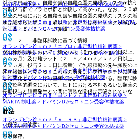
以下の患者では、自殺念慮や自殺企図の発現のリスクが抗う
MARTA 制吐薬 > ドパミンD2/セロトニン受容体拮抗薬
つ剤投与群でプラセボ群と比較して高かった。なお、２５歳
以上の患者における自殺念慮や自殺企図の発現のリスクの増
オランザピン錠５ｍｇ「日新」
非定型抗精神病薬 > MARTA
加は認められず、６５歳以上においてはそのリスクが減少し
制吐薬 > ドパミンD2/セロトニン受容体拮抗薬
た〔８．８、９．１．７参照〕。
１５．２． 非臨床試験に基づく情報
オランザピン錠５ｍｇ「ニプロ」
非定型抗精神病薬 >
がん原性試験において、雌マウス（８ｍｇ／ｋｇ／日以上、
MARTA 制吐薬 > ドパミンD2/セロトニン受容体拮抗薬
２１ヵ月）及び雌ラット（２．５／４ｍｇ／ｋｇ／日以上、
２１ヵ月、投与２１１日に増量）で乳腺腫瘍の発生頻度の上
オランザピン錠５ｍｇ「明治」
非定型抗精神病薬 > MARTA
昇が報告されている。これらの所見は、プロラクチンに関連
制吐薬 > ドパミンD2/セロトニン受容体拮抗薬
した変化として、げっ歯類ではよく知られている。臨床試験
及び疫学的調査において、ヒトにおける本剤あるいは類薬の
長期投与と腫瘍発生との間に明確な関係は示唆されていな
オランザピン錠５ｍｇ「ヨシトミ」
非定型抗精神病薬 >
い。
MARTA 制吐薬 > ドパミンD2/セロトニン受容体拮抗薬
貯法
オランザピン錠５ｍｇ「ＶＴＲＳ」
非定型抗精神病薬 >
（保管上の注意）
MARTA 制吐薬 > ドパミンD2/セロトニン受容体拮抗薬
室温保存。