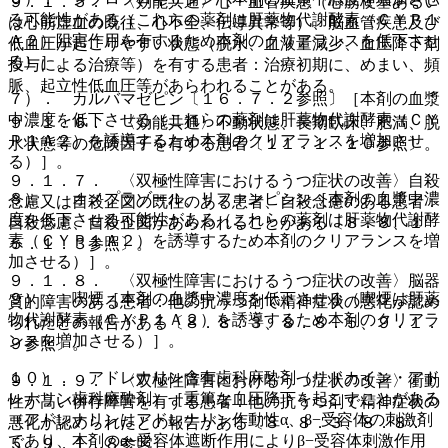
９．１．５． 〈効能共通〉心・血管疾患（心筋梗塞あるい
る可能性がある（これらの薬剤は肝薬物代謝酵素（ＣＹＰ１
は心筋虚血の既往、心不全、伝導異常等）、脳血管疾患及び
Ａ２）阻害作用を有するため本剤のクリアランスを低下させ
低血圧が起こりやすい状態（脱水、血液量減少、血圧降下剤
る）］。
投与による治療等）を有する患者：治療初期に、めまい、頻
脈、起立性低血圧等があらわれることがある。
７）． カルバマゼピン〔１６．７．２参照〕［本剤の血漿
中濃度を低下させる（これらの薬剤は肝薬物代謝酵素（ＣＹ
９．１．６． 〈効能共通〉不動状態、長期臥床、肥満、脱
Ｐ１Ａ２）を誘導するため本剤のクリアランスを増加させ
水状態等の危険因子を有する患者〔１１．１．１０参照〕。
る）］。
９．１．７． 〈双極性障害におけるうつ症状の改善〉自殺
８）． オメプラゾール、リファンピシン［本剤の血漿中濃
念慮又は自殺企図の既往のある患者、自殺念慮のある患者：
度を低下させる可能性がある（これらの薬剤は肝薬物代謝酵
自殺念慮、自殺企図があらわれることがある〔８．８、１
素（ＣＹＰ１Ａ２）を誘導するため本剤のクリアランスを増
５．１．３参照〕。
加させる）］。
９．１．８． 〈双極性障害におけるうつ症状の改善〉脳器
９）． 喫煙［本剤の血漿中濃度を低下させる（喫煙は肝薬
質的障害のある患者：他の抗うつ剤で精神症状の悪化が認め
物代謝酵素（ＣＹＰ１Ａ２）を誘導するため本剤のクリアラ
られたとの報告がある〔８．８．３、８．８．５、９．１．
ンスを増加させる）］。
９参照〕。
１０）． アドレナリン含有歯科麻酔剤（リドカイン・アド
９．１．９． 〈双極性障害におけるうつ症状の改善〉衝動
レナリン歯科麻酔剤）［重篤な血圧降下を起こすことがある
性が高い併存障害を有する患者：他の抗うつ剤で精神症状の
（アドレナリンはアドレナリン作動性α、β−受容体の刺激剤
悪化が認められたとの報告がある〔８．８．３、８．８．
であり、本剤のα−受容体遮断作用によりβ−受容体刺激作用
５、９．１．８参照〕。