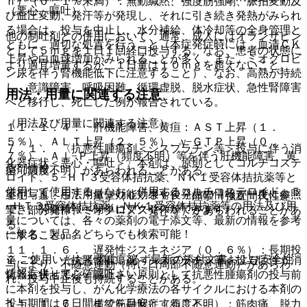
ｎ）（０．１％未満）：無動緘黙、強度筋強剛、脈拍変動及
（悪心、嘔吐）〉
び血圧変動、発汗等が発現し、それに引き続き発熱がみられ
る場合は、投与を中止し、水分補給、体冷却等の全身管理と
他の制吐剤との併用において、通常、成人にはオランザピン
ともに、適切な処置を行うこと（本症発症時には、血清ＣＫ
として５ｍｇを１日１回経口投与する。なお、患者の状態に
上昇や白血球増加がみられることが多く、また、ミオグロビ
より適宜増量するが、１日量は１０ｍｇを超えないこと。
ン尿を伴う腎機能低下に注意すること）、なお、高熱が持続
し、意識障害、呼吸困難、循環虚脱、脱水症状、急性腎障害
用法・用量に関連する注意
へと移行し、死亡した例が報告されている。
（用法及び用量に関連する注意）
１１．１．４． 肝機能障害、黄疸：ＡＳＴ上昇（１．
５％）、ＡＬＴ上昇（２．５％）、γ−ＧＴＰ上昇（０．
７．１． 〈抗悪性腫瘍剤＜シスプラチン等＞投与に伴う消
７％）、Ａｌ−Ｐ上昇（頻度不明）等を伴う肝機能障害、黄
化器症状＜悪心・嘔吐＞〉本剤は、原則としてコルチコステ
薬剤情報
疸（頻度不明）があらわれることがある。
ロイド、５−ＨＴ３受容体拮抗薬、ＮＫ１受容体拮抗薬等と
併用して使用する（なお、併用するコルチコステロイド、５
薬剤写真、用法用量、効能効果や後発品の情報が一度に参照
１１．１．５． 痙攣（０．３％）：痙攣（強直間代性痙
−ＨＴ３受容体拮抗薬、ＮＫ１受容体拮抗薬等の用法及び用
でき、関連情報へ簡単にアクセスができます。
攣、部分発作、ミオクロヌス発作等）があらわれることがあ
量については、各々の薬剤の電子添文等、最新の情報を参考
る。
一般名、製品名どちらでも検索可能！
にすること）。
１１．１．６． 遅発性ジスキネジア（０．６％）：長期投
※ ご使用いただく際に、必ず最新の添付文書および安全性
７．２． 〈抗悪性腫瘍剤＜シスプラチン等＞投与に伴う消
与により、不随意運動（特に口周部不随意運動）があらわ
情報も併せてご確認下さい。
化器症状＜悪心・嘔吐＞〉原則として抗悪性腫瘍剤の投与前
れ、投与中止後も持続することがある。
に本剤を投与し、がん化学療法の各サイクルにおける本剤の
投与期間は６日間までを目安とすること。
１１．１．７． 横紋筋融解症（頻度不明）：筋肉痛、脱力