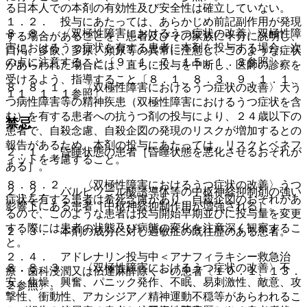
る日本人での本剤の有効性及び安全性は確立していない。
１．２． 投与にあたっては、あらかじめ前記副作用が発現
８．８． 〈双極性障害におけるうつ症状の改善〉双極性障
する場合があることを、患者及びその家族に十分に説明し、
害におけるうつ症状を有する患者に本剤を投与する場合、次
口渇、多飲、多尿、頻尿等の異常に注意し、このような症状
の点に注意すること〔９．１．７、１５．１．３参照〕。
があらわれた場合には、直ちに投与を中断し、医師の診察を
受けるよう、指導すること〔８．１、８．３、９．１．１、
８．８．１． 〈双極性障害におけるうつ症状の改善〉大う
１１．１．１参照〕。
つ病性障害等の精神疾患（双極性障害におけるうつ症状を含
む）を有する患者への抗うつ剤の投与により、２４歳以下の
禁忌
患者で、自殺念慮、自殺企図の発現のリスクが増加するとの
報告があるため、本剤の投与にあたっては、リスクとベネフ
２．１． 昏睡状態の患者［昏睡状態を悪化させるおそれが
ィットを考慮すること。
ある］。
８．８．２． 〈双極性障害におけるうつ症状の改善〉うつ
２．２． バルビツール酸誘導体等の中枢神経抑制剤の強い
症状を有する患者は希死念慮があり、自殺企図のおそれがあ
影響下にある患者［中枢神経抑制作用が増強される］。
るので、このような患者は投与開始早期並びに投与量を変更
する際には患者の状態及び病態の変化を注意深く観察するこ
２．３． 本剤の成分に対し過敏症の既往歴のある患者。
と。
２．４． アドレナリン投与中＜アナフィラキシー救急治
８．８．３． 〈双極性障害におけるうつ症状の改善〉不
療・歯科浸潤又は伝達麻酔除く＞の患者〔１０．１、１３．
安、焦燥、興奮、パニック発作、不眠、易刺激性、敵意、攻
２参照〕。
撃性、衝動性、アカシジア／精神運動不穏等があらわれるこ