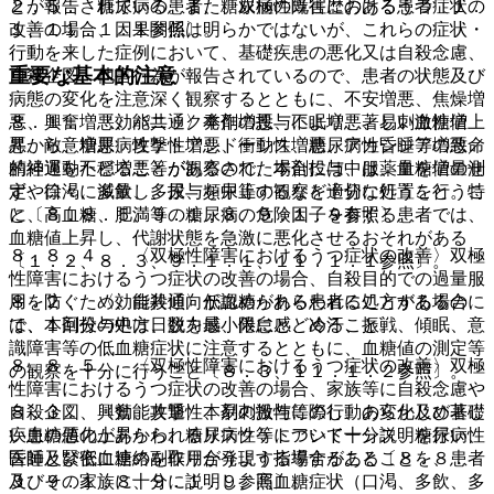
２．５． 糖尿病の患者、糖尿病の既往歴のある患者〔１．
とが報告されている。また、双極性障害におけるうつ症状の
１、１１．１．１参照〕。
改善の場合、因果関係は明らかではないが、これらの症状・
行動を来した症例において、基礎疾患の悪化又は自殺念慮、
重要な基本的注意
自殺企図、他害行為が報告されているので、患者の状態及び
病態の変化を注意深く観察するとともに、不安増悪、焦燥増
８．１． 〈効能共通〉本剤の投与により、著しい血糖値上
悪、興奮増悪、パニック発作増悪、不眠増悪、易刺激性増
昇から、糖尿病性ケトアシドーシス、糖尿病性昏睡等の致命
悪、敵意増悪、攻撃性増悪、衝動性増悪、アカシジア増悪／
的経過をたどることがあるので、本剤投与中は、血糖値の測
精神運動不穏増悪等が観察された場合には、服薬量を増量せ
定や口渇、多飲、多尿、頻尿等の観察を十分に行うこと。特
ず、徐々に減量し、投与を中止するなど適切な処置を行うこ
に、高血糖、肥満等の糖尿病の危険因子を有する患者では、
と〔８．８．５、９．１．８、９．１．９参照〕。
血糖値上昇し、代謝状態を急激に悪化させるおそれがある
８．８．４． 〈双極性障害におけるうつ症状の改善〉双極
〔１．２、８．３、９．１．１、１１．１．１参照〕。
性障害におけるうつ症状の改善の場合、自殺目的での過量服
８．２． 〈効能共通〉低血糖があらわれることがあるの
用を防ぐため、自殺傾向が認められる患者に処方する場合に
で、本剤投与中は、脱力感、倦怠感、冷汗、振戦、傾眠、意
は、１回分の処方日数を最小限にとどめること。
識障害等の低血糖症状に注意するとともに、血糖値の測定等
８．８．５． 〈双極性障害におけるうつ症状の改善〉双極
の観察を十分に行うこと〔８．３、１１．１．２参照〕。
性障害におけるうつ症状の改善の場合、家族等に自殺念慮や
８．３． 〈効能共通〉本剤の投与に際し、あらかじめ著し
自殺企図、興奮、攻撃性、易刺激性等の行動の変化及び基礎
い血糖値の上昇から、糖尿病性ケトアシドーシス、糖尿病性
疾患の悪化があらわれるリスク等について十分説明を行い、
昏睡及び低血糖の副作用が発現する場合があることを、患者
医師と緊密に連絡を取り合うよう指導すること〔８．８．
及びその家族に十分に説明し、高血糖症状（口渇、多飲、多
３、９．１．８、９．１．９参照〕。