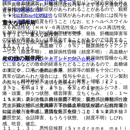
腫脹、白血球増加、好酸球増多、異型リンパ球出現等を伴う
い、異常が認められた場合には投与を中止するなど適切な処
遅発性の重篤な過敏症状があらわれることがあるので、観察
監修医師一覧
置を行うこと。
を十分に行い、このような症状があらわれた場合には投与を
UpToDate特別割引
中止し、適切な処置を行うこと（なお、ヒトヘルペスウイル
運営会社
重大な副作用
ス６再活性化（ＨＨＶ−６再活性化）等のウイルス再活性化
© 2021 HOKUTO Inc. All rights reserved.
を伴うことが多く、投与中止後も発疹、発熱、肝機能障害等
１１．１． 重大な副作用
の症状が再燃あるいは遷延化することがあるので注意するこ
※本製品は疾病の診断・治療・予防を目的としたプログラム
１１．１．１． 高血糖（０．９％）、糖尿病性ケトアシド
と）。
ではありません。
ーシス（頻度不明）、糖尿病性昏睡（頻度不明）：高血糖が
その他の副作用
あらわれ、糖尿病性ケトアシドーシス、糖尿病性昏睡から死
利用規約
プライバシーポリシー
お問い合わせ
亡に至るなどの致命的経過をたどることがあるので、血糖値
の測定や、口渇、多飲、多尿、頻尿等の観察を十分に行い、
１１．２． その他の副作用
異常が認められた場合には、投与を中止し、インスリン製剤
１）． 精神神経系：（１％以上）興奮、傾眠（２２．
の投与を行うなど、適切な処置を行うこと〔１．１、１．
３％）、不眠（１０．３％）、不安、めまい・ふらつき、頭
２、２．５、８．１、８．３、９．１．１参照〕。
痛・頭重、抑うつ状態、構音障害、立ちくらみ、（０．１〜
１１．１．２． 低血糖（頻度不明）：脱力感、倦怠感、冷
１％未満）易刺激性、自殺企図、幻覚、妄想、脱抑制、性欲
汗、振戦、傾眠、意識障害等の低血糖症状が認められた場合
亢進、躁状態、感覚鈍麻、下肢静止不能症候群、記憶障害、
には、投与を中止し適切な処置を行うこと〔８．２、８．３
知覚過敏、違和感、意識喪失、焦燥、（０．１％未満）独
参照〕。
語、空笑、会話障害、もうろう状態、（頻度不明）しびれ
感、吃音、健忘。
１１．１．３． 悪性症候群（Ｓｙｎｄｒｏｍｅ ｍａｌｉ