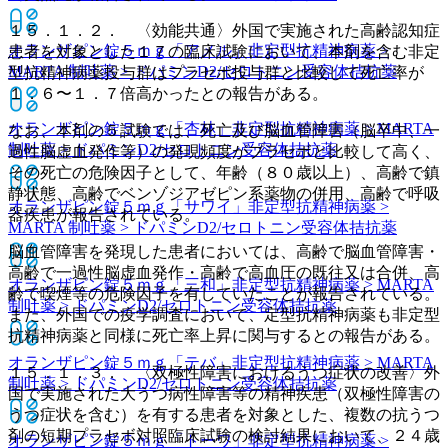
１５．１．２． 〈効能共通〉外国で実施された高齢認知症
オランザピン錠５ｍｇ「アメル」
非定型抗精神病薬 >
患者を対象とした１７の臨床試験において、本剤を含む非定
MARTA 制吐薬 > ドパミンD2/セロトニン受容体拮抗薬
型抗精神病薬投与群はプラセボ投与群と比較して死亡率が
１．６〜１．７倍高かったとの報告がある。
オランザピン錠５ｍｇ「杏林」
非定型抗精神病薬 > MARTA
なお、本剤の５試験では、死亡及び脳血管障害（脳卒中、一
制吐薬 > ドパミンD2/セロトニン受容体拮抗薬
過性脳虚血発作等）の発現頻度がプラセボと比較して高く、
その死亡の危険因子として、年齢（８０歳以上）、高齢で鎮
静状態、高齢でベンゾジアゼピン系薬物の併用、高齢で呼吸
オランザピン錠５ｍｇ「サワイ」
非定型抗精神病薬 >
器疾患が報告されている。
MARTA 制吐薬 > ドパミンD2/セロトニン受容体拮抗薬
脳血管障害を発現した患者においては、高齢で脳血管障害・
高齢で一過性脳虚血発作・高齢で高血圧の既往又は合併、高
オランザピン錠５ｍｇ「三和」
非定型抗精神病薬 > MARTA
齢で喫煙等の危険因子を有していたことが報告されている。
制吐薬 > ドパミンD2/セロトニン受容体拮抗薬
また、外国での疫学調査において、定型抗精神病薬も非定型
抗精神病薬と同様に死亡率上昇に関与するとの報告がある。
オランザピン錠５ｍｇ「テバ」
非定型抗精神病薬 > MARTA
１５．１．３． 〈双極性障害におけるうつ症状の改善〉外
制吐薬 > ドパミンD2/セロトニン受容体拮抗薬
国で実施された大うつ病性障害等の精神疾患（双極性障害の
うつ症状を含む）を有する患者を対象とした、複数の抗うつ
剤の短期プラセボ対照臨床試験の検討結果において、２４歳
オランザピン錠５ｍｇ「トーワ」
非定型抗精神病薬 >