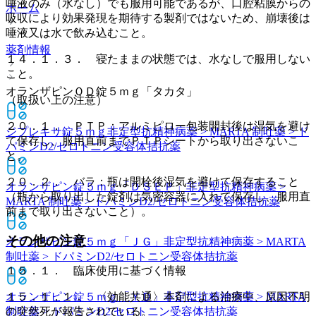
唾液のみ（水なし）でも服用可能であるが、口腔粘膜からの
ホーム
吸収により効果発現を期待する製剤ではないため、崩壊後は
唾液又は水で飲み込むこと。
薬剤情報
１４．１．３． 寝たままの状態では、水なしで服用しない
こと。
オランザピンＯＤ錠５ｍｇ「タカタ」
（取扱い上の注意）
２０．１． ＰＴＰ：アルミピロー包装開封後は湿気を避け
ジプレキサ錠５ｍｇ
非定型抗精神病薬 > MARTA 制吐薬 > ド
て保存し、服用直前までＰＴＰシートから取り出さないこ
パミンD2/セロトニン受容体拮抗薬
と。
２０．２． バラ：瓶は開栓後湿気を避けて保存すること
オランザピン錠５ｍｇ「ＤＳＥＰ」
非定型抗精神病薬 >
（瓶から取り出した錠剤は気密容器に入れて保存し、服用直
MARTA 制吐薬 > ドパミンD2/セロトニン受容体拮抗薬
前まで取り出さないこと）。
その他の注意
オランザピン錠５ｍｇ「ＪＧ」
非定型抗精神病薬 > MARTA
制吐薬 > ドパミンD2/セロトニン受容体拮抗薬
１５．１． 臨床使用に基づく情報
オランザピン錠５ｍｇ「ＹＤ」
非定型抗精神病薬 > MARTA
１５．１．１． 〈効能共通〉本剤による治療中、原因不明
制吐薬 > ドパミンD2/セロトニン受容体拮抗薬
の突然死が報告されている。