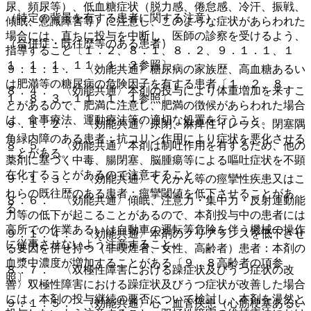
尿、頻尿等）、低血糖症状（脱力感、倦怠感、冷汗、振戦、
（特定の背景を有する患者に関する注意）
傾眠、意識障害等）に注意し、このような症状があらわれた
場合には、直ちに投与を中断し、医師の診察を受けるよう、
（合併症・既往歴等のある患者）
指導すること〔１．２、８．１、８．２、９．１．１、１
１．１．１、１１．１．２参照〕。
９．１．１． 〈効能共通〉糖尿病の家族歴、高血糖あるい
は肥満等の糖尿病の危険因子を有する患者〔１．２、８．
８．４． 〈効能共通〉本剤の投与により体重増加を来すこ
１、８．３、１１．１．１参照〕。
とがあるので、肥満に注意し、肥満の徴候があらわれた場合
は、食事療法、運動療法等の適切な処置を行うこと。
９．１．２． 〈効能共通〉尿閉、麻痺性イレウス、閉塞隅
角緑内障のある患者：抗コリン作用により症状を悪化させる
８．５． 〈効能共通〉本剤は制吐作用を有するため、他の
ことがある。
薬剤に基づく中毒、腸閉塞、脳腫瘍等による嘔吐症状を不顕
在化することがあるので注意すること。
９．１．３． 〈効能共通〉てんかん等の痙攣性疾患又はこ
れらの既往歴のある患者：痙攣閾値を低下させることがあ
８．６． 〈効能共通〉傾眠、注意力・集中力・反射運動能
る。
力等の低下が起こることがあるので、本剤投与中の患者には
高所での作業あるいは自動車の運転等危険を伴う機械の操作
９．１．４． 〈効能共通〉本剤のクリアランスを低下させ
に従事させないよう注意すること。
る要因を併せ持つ（非喫煙者、女性、高齢者）患者：本剤の
血漿中濃度が増加することがある〔９．８高齢者の項参
８．７． 〈双極性障害における躁症状及びうつ症状の改
照〕。
善〉双極性障害における躁症状及びうつ症状が改善した場合
には、本剤の投与継続の要否について検討し、本剤を漫然と
９．１．５． 〈効能共通〉心・血管疾患（心筋梗塞あるい