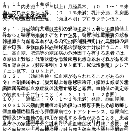
１、１１．１．１参照〕。
６）． 内分泌：（１％以上）月経異常、（０．１〜１％未
満）プロラクチン上昇、（０．１％未満）乳汁分泌、乳房肥
重要な基本的注意
大、甲状腺機能亢進症、（頻度不明）プロラクチン低下。
８．１． 〈効能共通〉本剤の投与により、著しい血糖値上
７）． 肝臓：（１％以上）ＡＬＴ上昇、ＡＳＴ上昇、
昇から、糖尿病性ケトアシドーシス、糖尿病性昏睡等の致命
（０．１〜１％未満）γ−ＧＴＰ上昇、（０．１％未満）ＬＤ
的経過をたどることがあるので、本剤投与中は、血糖値の測
Ｈ上昇、（頻度不明）Ａｌ−Ｐ上昇、総ビリルビン上昇、ウ
定や口渇、多飲、多尿、頻尿等の観察を十分に行うこと。特
ロビリノーゲン陽性、総ビリルビン低下、肝炎。
に、高血糖、肥満等の糖尿病の危険因子を有する患者では、
８）． 腎臓：（０．１〜１％未満）蛋白尿、（０．１％未
血糖値上昇し、代謝状態を急激に悪化させるおそれがある
満）腎盂炎、（頻度不明）ＢＵＮ低下、尿沈渣異常、クレア
〔１．２、８．３、９．１．１、１１．１．１参照〕。
チニン低下、ＢＵＮ上昇。
８．２． 〈効能共通〉低血糖があらわれることがあるの
９）． 泌尿器：（１％以上）排尿障害、（０．１〜１％未
で、本剤投与中は、脱力感、倦怠感、冷汗、振戦、傾眠、意
満）尿失禁、（０．１％未満）頻尿、尿閉。
識障害等の低血糖症状に注意するとともに、血糖値の測定等
の観察を十分に行うこと〔８．３、１１．１．２参照〕。
１０）． 過敏症：（０．１〜１％未満）発疹、顔面浮腫、
（０．１％未満）蕁麻疹、小丘疹、（頻度不明）光線過敏
８．３． 〈効能共通〉本剤の投与に際し、あらかじめ著し
症、血管浮腫、そう痒症。
い血糖値の上昇から、糖尿病性ケトアシドーシス、糖尿病性
昏睡及び低血糖の副作用が発現する場合があることを、患者
１１）． 代謝異常：（１％以上）トリグリセリド上昇、コ
及びその家族に十分に説明し、高血糖症状（口渇、多飲、多
レステロール上昇、糖尿病、（０．１〜１％未満）尿糖、高
尿、頻尿等）、低血糖症状（脱力感、倦怠感、冷汗、振戦、