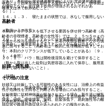
であり、本剤のα−受容体遮断作用によりβ−受容体刺激作用
吸収により効果発現を期待する製剤ではないため、崩壊後は
が優位となり、血圧降下作用が増強されるおそれがあ
唾液又は水で飲み込むこと。
る）］。
１４．１．３． 寝たままの状態では、水なしで服用しない
高齢者
こと。
（取扱い上の注意）
本剤のクリアランスを低下させる要因を併せ持つ高齢者（高
齢者の非喫煙者、高齢者の女性等）では、２．５〜５ｍｇの
２０．１． ＰＴＰ：アルミピロー包装開封後は湿気を避け
少量から投与を開始するなど、患者の状態を観察しながら慎
て保存し、服用直前までＰＴＰシートから取り出さないこ
重に投与すること（高齢者は一般的に生理機能が低下してお
と。
り、本剤のクリアランスが低下していることがある）〔９．
１．４参照〕。
２０．２． バラ：瓶は開栓後湿気を避けて保存すること
（瓶から取り出した錠剤は気密容器に入れて保存し、服用直
妊婦・授乳婦
前まで取り出さないこと）。
（妊婦）
その他の注意
妊婦又は妊娠している可能性のある女性には、治療上の有益
１５．１． 臨床使用に基づく情報
性が危険性を上回ると判断される場合にのみ投与すること。
妊娠後期に抗精神病薬が投与されている場合、新生児に哺乳
１５．１．１． 〈効能共通〉本剤による治療中、原因不明
障害、傾眠、呼吸障害、振戦、筋緊張低下、易刺激性等の離
の突然死が報告されている。
脱症状や錐体外路症状があらわれたとの報告がある。