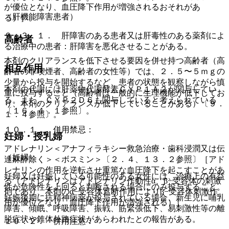
が優位となり、血圧降下作用が増強されるおそれがあ
（肝機能障害患者）
る）］。
９．３．１． 肝障害のある患者又は肝毒性のある薬剤によ
高齢者
る治療中の患者：肝障害を悪化させることがある。
本剤のクリアランスを低下させる要因を併せ持つ高齢者（高
相互作用
齢者の非喫煙者、高齢者の女性等）では、２．５〜５ｍｇの
少量から投与を開始するなど、患者の状態を観察しながら慎
本剤の代謝には肝薬物代謝酵素ＣＹＰ１Ａ２が関与してい
重に投与すること（高齢者は一般的に生理機能が低下してお
る。また、ＣＹＰ２Ｄ６も関与していると考えられている
り、本剤のクリアランスが低下していることがある）〔９．
〔１６．４．１参照〕。
１．４参照〕。
１０．１． 併用禁忌：
妊婦・授乳婦
アドレナリン＜アナフィラキシー救急治療・歯科浸潤又は伝
（妊婦）
達麻酔除く＞＜ボスミン＞〔２．４、１３．２参照〕［アド
レナリンの作用を逆転させ重篤な血圧降下を起こすことがあ
妊婦又は妊娠している可能性のある女性には、治療上の有益
る（アドレナリンはアドレナリン作動性α、β−受容体の刺激
性が危険性を上回ると判断される場合にのみ投与すること。
剤であり、本剤のα−受容体遮断作用によりβ−受容体刺激作
妊娠後期に抗精神病薬が投与されている場合、新生児に哺乳
用が優位となり、血圧降下作用が増強される）］。
障害、傾眠、呼吸障害、振戦、筋緊張低下、易刺激性等の離
脱症状や錐体外路症状があらわれたとの報告がある。
１０．２． 併用注意：