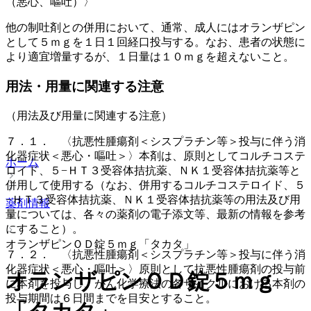
（悪心、嘔吐）〉
他の制吐剤との併用において、通常、成人にはオランザピン
として５ｍｇを１日１回経口投与する。なお、患者の状態に
より適宜増量するが、１日量は１０ｍｇを超えないこと。
用法・用量に関連する注意
（用法及び用量に関連する注意）
７．１． 〈抗悪性腫瘍剤＜シスプラチン等＞投与に伴う消
化器症状＜悪心・嘔吐＞〉本剤は、原則としてコルチコステ
ホーム
ロイド、５−ＨＴ３受容体拮抗薬、ＮＫ１受容体拮抗薬等と
併用して使用する（なお、併用するコルチコステロイド、５
−ＨＴ３受容体拮抗薬、ＮＫ１受容体拮抗薬等の用法及び用
薬剤情報
量については、各々の薬剤の電子添文等、最新の情報を参考
にすること）。
オランザピンＯＤ錠５ｍｇ「タカタ」
７．２． 〈抗悪性腫瘍剤＜シスプラチン等＞投与に伴う消
化器症状＜悪心・嘔吐＞〉原則として抗悪性腫瘍剤の投与前
オランザピンＯＤ錠５ｍｇ
に本剤を投与し、がん化学療法の各サイクルにおける本剤の
投与期間は６日間までを目安とすること。