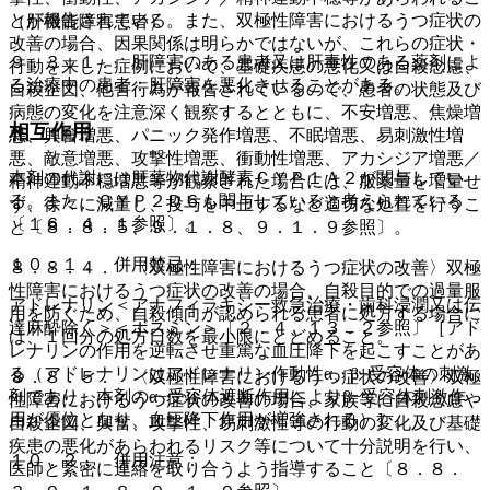
とが報告されている。また、双極性障害におけるうつ症状の
（肝機能障害患者）
改善の場合、因果関係は明らかではないが、これらの症状・
９．３．１． 肝障害のある患者又は肝毒性のある薬剤によ
行動を来した症例において、基礎疾患の悪化又は自殺念慮、
る治療中の患者：肝障害を悪化させることがある。
自殺企図、他害行為が報告されているので、患者の状態及び
病態の変化を注意深く観察するとともに、不安増悪、焦燥増
相互作用
悪、興奮増悪、パニック発作増悪、不眠増悪、易刺激性増
悪、敵意増悪、攻撃性増悪、衝動性増悪、アカシジア増悪／
本剤の代謝には肝薬物代謝酵素ＣＹＰ１Ａ２が関与してい
精神運動不穏増悪等が観察された場合には、服薬量を増量せ
る。また、ＣＹＰ２Ｄ６も関与していると考えられている
ず、徐々に減量し、投与を中止するなど適切な処置を行うこ
〔１６．４．１参照〕。
と〔８．８．５、９．１．８、９．１．９参照〕。
１０．１． 併用禁忌：
８．８．４． 〈双極性障害におけるうつ症状の改善〉双極
性障害におけるうつ症状の改善の場合、自殺目的での過量服
アドレナリン＜アナフィラキシー救急治療・歯科浸潤又は伝
用を防ぐため、自殺傾向が認められる患者に処方する場合に
達麻酔除く＞＜ボスミン＞〔２．４、１３．２参照〕［アド
は、１回分の処方日数を最小限にとどめること。
レナリンの作用を逆転させ重篤な血圧降下を起こすことがあ
る（アドレナリンはアドレナリン作動性α、β−受容体の刺激
８．８．５． 〈双極性障害におけるうつ症状の改善〉双極
剤であり、本剤のα−受容体遮断作用によりβ−受容体刺激作
性障害におけるうつ症状の改善の場合、家族等に自殺念慮や
用が優位となり、血圧降下作用が増強される）］。
自殺企図、興奮、攻撃性、易刺激性等の行動の変化及び基礎
疾患の悪化があらわれるリスク等について十分説明を行い、
１０．２． 併用注意：
医師と緊密に連絡を取り合うよう指導すること〔８．８．