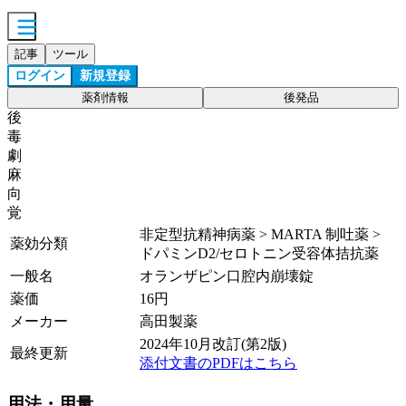
記事
ツール
ログイン
新規登録
薬剤情報
後発品
後
毒
劇
麻
向
覚
非定型抗精神病薬 > MARTA 制吐薬 >
薬効分類
ドパミンD2/セロトニン受容体拮抗薬
一般名
オランザピン口腔内崩壊錠
薬価
16
円
メーカー
高田製薬
2024年10月改訂(第2版)
最終更新
添付文書のPDFはこちら
用法・用量