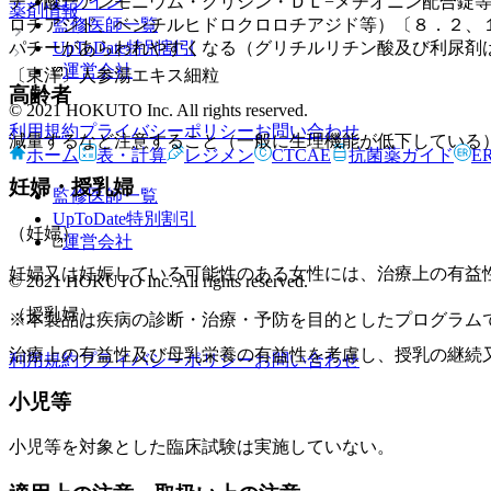
ログイン
チン酸一アンモニウム・グリシン・ＤＬ−メチオニン配合錠
薬剤情報
監修医師一覧
ロチアジド、ベンチルヒドロクロロチアジド等）〔８．２、
UpToDate特別割引
パチーがあらわれやすくなる（グリチルリチン酸及び利尿剤
運営会社
〔東洋〕人参湯エキス細粒
高齢者
© 2021 HOKUTO Inc. All rights reserved.
利用規約
プライバシーポリシー
お問い合わせ
減量するなど注意すること（一般に生理機能が低下している
ホーム
表・計算
レジメン
CTCAE
抗菌薬ガイド
E
妊婦・授乳婦
監修医師一覧
UpToDate特別割引
（妊婦）
運営会社
妊婦又は妊娠している可能性のある女性には、治療上の有益
© 2021 HOKUTO Inc. All rights reserved.
（授乳婦）
※本製品は疾病の診断・治療・予防を目的としたプログラム
治療上の有益性及び母乳栄養の有益性を考慮し、授乳の継続
利用規約
プライバシーポリシー
お問い合わせ
小児等
小児等を対象とした臨床試験は実施していない。