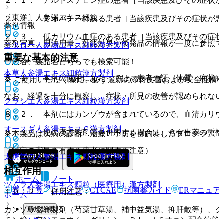
２．１． アルドステロン症の患者［当該疾患及びその症状
〔東洋〕人参湯エキス細粒
２．２． ミオパチーのある患者［当該疾患及びその症状が
薬剤情報
２．３． 低カリウム血症のある患者［当該疾患及びその症
薬剤写真、用法用量、効能効果や後発品の情報が一度に参照
コタロー人参湯エキス細粒
漢方製剤
重要な基本的注意
一般名、製品名どちらでも検索可能！
本草人参湯エキス細粒
漢方製剤
８．１． 本剤の使用にあたっては、患者の証（体質・症状
※ ご使用いただく際に、必ず最新の添付文書および安全性情
なお、経過を十分に観察し、症状・所見の改善が認められな
クラシエ人参湯エキス細粒
漢方製剤
８．２． 本剤にはカンゾウが含まれているので、血清カリ
オースギ人参湯エキスＧ
漢方製剤
８．３． 他の漢方製剤等を併用する場合は、含有生薬の重
※本製品は疾病の診断・治療・予防を目的としたプログラム
（特定の背景を有する患者に関する注意）
太虎堂の人参湯エキス顆粒
漢方製剤
相互作用
ホーム
ノート
ツムラ人参湯エキス顆粒（医療用）
漢方製剤
表・計算
レジメン
CTCAE
抗菌薬ガイド
ERマニュ
１０．２． 併用注意：
ホーム
新規登録
カンゾウ含有製剤（芍薬甘草湯、補中益気湯、抑肝散等）、