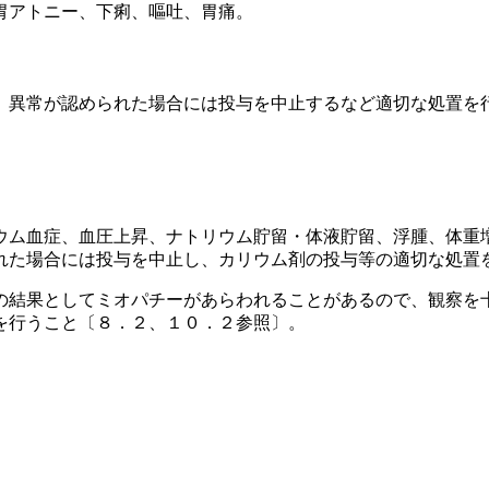
胃アトニー、下痢、嘔吐、胃痛。
、異常が認められた場合には投与を中止するなど適切な処置を
ウム血症、血圧上昇、ナトリウム貯留・体液貯留、浮腫、体重
れた場合には投与を中止し、カリウム剤の投与等の適切な処置
の結果としてミオパチーがあらわれることがあるので、観察を
を行うこと〔８．２、１０．２参照〕。