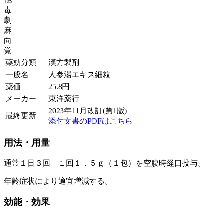
毒
劇
麻
向
覚
薬効分類
漢方製剤
一般名
人参湯エキス細粒
薬価
25.8
円
メーカー
東洋薬行
2023年11月改訂(第1版)
最終更新
添付文書のPDFはこちら
用法・用量
通常１日３回 １回１．５ｇ（１包）を空腹時経口投与。
年齢症状により適宜増減する。
効能・効果