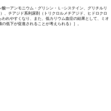
ン酸一アンモニウム・グリシン・Ｌ−システイン、グリチルリ
等）、チアジド系利尿剤（トリクロルメチアジド、ヒドロクロ
らわれやすくなり、また、低カリウム血症の結果として、ミオ
値の低下が促進されることが考えられる）］。