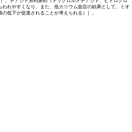
等）、チアジド系利尿剤（トリクロルメチアジド、ヒドロクロ
らわれやすくなり、また、低カリウム血症の結果として、ミオ
値の低下が促進されることが考えられる）］。