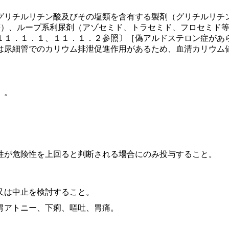
グリチルリチン酸及びその塩類を含有する製剤（グリチルリチ
等）、ループ系利尿剤（アゾセミド、トラセミド、フロセミド
１１．１．１、１１．１．２参照〕［偽アルドステロン症があ
は尿細管でのカリウム排泄促進作用があるため、血清カリウム
）。
性が危険性を上回ると判断される場合にのみ投与すること。
又は中止を検討すること。
胃アトニー、下痢、嘔吐、胃痛。