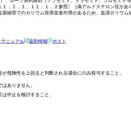
等）、ループ系利尿剤（アゾセミド、トラセミド、フロセミド
１１．１．１、１１．１．２参照〕［偽アルドステロン症があ
は尿細管でのカリウム排泄促進作用があるため、血清カリウム
）。
Rマニュアル
薬剤情報
ポスト
性が危険性を上回ると判断される場合にのみ投与すること。
ではありません。
又は中止を検討すること。