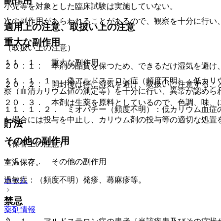
副作用
小児等を対象とした臨床試験は実施していない。
次の副作用があらわれることがあるので、観察を十分に行い
適用上の注意、取扱い上の注意
重大な副作用
（取扱い上の注意）
１１．１． 重大な副作用
２０．１． 本剤の品質を保つため、できるだけ湿気を避け
１１．１．１． 偽アルドステロン症（頻度不明）：低カリ
２０．２． 開封後は特に湿気を避け、取扱いに注意するこ
察（血清カリウム値の測定等）を十分に行い、異常が認めら
２０．３． 本剤は生薬を原料としているので、色調、味、
１１．１．２． ミオパチー（頻度不明）：低カリウム血症
た場合には投与を中止し、カリウム剤の投与等の適切な処置
貯法
その他の副作用
（保管上の注意）
１１．２． その他の副作用
室温保存。
過敏症：（頻度不明）発疹、蕁麻疹等。
ホーム
禁忌
薬剤情報