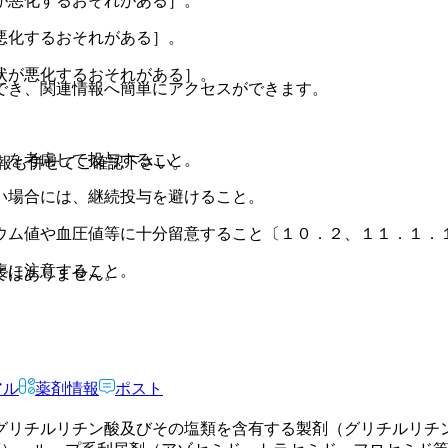
が悪化するおそれがある］。
悪化するおそれがある］。
状が悪化するおそれがある］。
でき、関連情報へ簡単にアクセスができます。
）を考慮して投与すること。
報も併せてご確認下さい。
い場合には、継続投与を避けること。
ウム値や血圧値等に十分留意すること〔１０．２、１１．１．
複に注意すること。
ではありません。
アル
薬剤情報
ポスト
グリチルリチン酸及びその塩類を含有する製剤（グリチルリチ