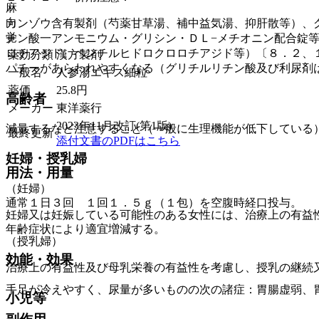
麻
向
カンゾウ含有製剤（芍薬甘草湯、補中益気湯、抑肝散等）、
覚
チン酸一アンモニウム・グリシン・ＤＬ−メチオニン配合錠
ロチアジド、ベンチルヒドロクロロチアジド等）〔８．２、
薬効分類
漢方製剤
パチーがあらわれやすくなる（グリチルリチン酸及び利尿剤
一般名
人参湯エキス細粒
薬価
25.8
円
高齢者
メーカー
東洋薬行
2023年11月改訂(第1版)
減量するなど注意すること（一般に生理機能が低下している
最終更新
添付文書のPDFはこちら
妊婦・授乳婦
用法・用量
（妊婦）
通常１日３回 １回１．５ｇ（１包）を空腹時経口投与。
妊婦又は妊娠している可能性のある女性には、治療上の有益
年齢症状により適宜増減する。
（授乳婦）
効能・効果
治療上の有益性及び母乳栄養の有益性を考慮し、授乳の継続
手足が冷えやすく、尿量が多いものの次の諸症：胃腸虚弱、
小児等