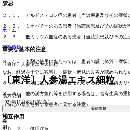
禁忌
２．１． アルドステロン症の患者［当該疾患及びその症状
２．２． ミオパチーのある患者［当該疾患及びその症状が
ホーム
２．３． 低カリウム血症のある患者［当該疾患及びその症
薬剤情報
重要な基本的注意
８．１． 本剤の使用にあたっては、患者の証（体質・症状
〔東洋〕人参湯エキス細粒
なお、経過を十分に観察し、症状・所見の改善が認められな
〔東洋〕人参湯エキス細粒
８．２． 本剤にはカンゾウが含まれているので、血清カリ
８．３． 他の漢方製剤等を併用する場合は、含有生薬の重
漢方製剤
2023年11月改訂(第1版)
（特定の背景を有する患者に関する注意）
薬剤情報
他
相互作用
毒
劇
１０．２． 併用注意：