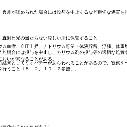
、異常が認められた場合には投与を中止するなど適切な処置を
、直射日光の当たらない涼しい所に保管すること。
ウム血症、血圧上昇、ナトリウム貯留・体液貯留、浮腫、体重
と。
れた場合には投与を中止し、カリウム剤の投与等の適切な処置
においが異なることがある。
の結果としてミオパチーがあらわれることがあるので、観察を
を行うこと〔８．２、１０．２参照〕。