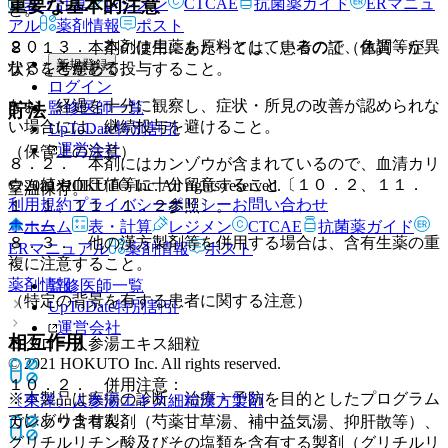
表・計算
レジメン
CTCAE
抗菌薬ガイド
ERマニュ
重要な基本的注意
と。
アル
薬剤情報
ポスト
２０．３． 本剤は生薬を原料としているので、色調等が異
８．１． 本剤の使用にあたっては、患者の証（体質・症
新規登録
なることがある。
状）を考慮して投与すること。
ログイン
なお、経過を十分に観察し、症状・所見の改善が認められな
監修医師一覧
貯法
い場合には、継続投与を避けること。
UpToDate特別割引
運営会社
（保管上の注意）
８．２． 本剤にはカンゾウが含まれているので、血清カリ
ウム値や血圧値等に十分留意すること〔１０．２、１１．
© 2021 HOKUTO Inc. All rights reserved.
室温保存。
利用規約
プライバシーポリシー
お問い合わせ
１．１、１１．１．２参照〕。
ホーム
ホーム
表・計算
レジメン
CTCAE
抗菌薬ガイド
８．３． 他の漢方製剤等を併用する場合は、含有生薬の重
ERマニュアル
薬剤情報
ポスト
複に注意すること。
薬剤情報
監修医師一覧
（特定の背景を有する患者に関する注意）
UpToDate特別割引
運営会社
相互作用
コタロー人参湯エキス細粒
© 2021 HOKUTO Inc. All rights reserved.
１０．２． 併用注意：
※本製品は疾病の診断・治療・予防を目的としたプログラム
〔東洋〕人参湯エキス細粒
漢方製剤
ではありません。
カンゾウ含有製剤（芍薬甘草湯、補中益気湯、抑肝散等）、
グリチルリチン酸及びその塩類を含有する製剤（グリチルリ