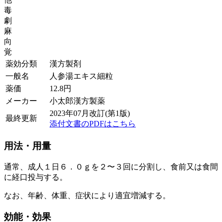
毒
劇
麻
向
覚
薬効分類
漢方製剤
一般名
人参湯エキス細粒
薬価
12.8
円
メーカー
小太郎漢方製薬
2023年07月改訂(第1版)
最終更新
添付文書のPDFはこちら
用法・用量
通常、成人１日６．０ｇを２〜３回に分割し、食前又は食間
に経口投与する。
なお、年齢、体重、症状により適宜増減する。
効能・効果