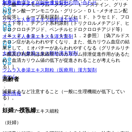
利用規約
プライバシーポリシー
お問い合わせ
本草人参湯エキス細粒
漢方製剤
チン酸一アンモニウム・グリシン・Ｌ−システイン、グリチ
ルリチン酸一アンモニウム・グリシン・ＤＬ−メチオニン配
合錠等）、ループ系利尿剤（アゾセミド、トラセミド、フロ
クラシエ人参湯エキス細粒
漢方製剤
セミド等）、チアジド系利尿剤（トリクロルメチアジド、ヒ
ドロクロロチアジド、ベンチルヒドロクロロチアジド等）
〔８．２、１１．１．１、１１．１．２参照〕［偽アルドス
オースギ人参湯エキスＧ
漢方製剤
テロン症があらわれやすくなり、また、低カリウム血症の結
果として、ミオパチーがあらわれやすくなる（グリチルリチ
太虎堂の人参湯エキス顆粒
漢方製剤
ン酸及び利尿剤は尿細管でのカリウム排泄促進作用があるた
め、血清カリウム値の低下が促進されることが考えられ
る）］。
ツムラ人参湯エキス顆粒（医療用）
漢方製剤
ホーム
高齢者
減量するなど注意すること（一般に生理機能が低下してい
薬剤情報
る）。
妊婦・授乳婦
コタロー人参湯エキス細粒
（妊婦）