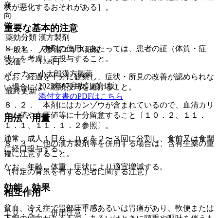
麻
状が悪化するおそれがある］。
向
覚
重要な基本的注意
薬効分類
漢方製剤
８．１． 本剤の使用にあたっては、患者の証（体質・症
一般名
人参湯エキス細粒
状）を考慮して投与すること。
薬価
12.8
円
メーカー
小太郎漢方製薬
なお、経過を十分に観察し、症状・所見の改善が認められな
2023年07月改訂(第1版)
い場合には、継続投与を避けること。
最終更新
添付文書のPDFはこちら
８．２． 本剤にはカンゾウが含まれているので、血清カリ
ウム値や血圧値等に十分留意すること〔１０．２、１１．
用法・用量
１．１、１１．１．２参照〕。
通常、成人１日６．０ｇを２〜３回に分割し、食前又は食間
８．３． 他の漢方製剤等を併用する場合は、含有生薬の重
に経口投与する。
複に注意すること。
なお、年齢、体重、症状により適宜増減する。
（特定の背景を有する患者に関する注意）
効能・効果
相互作用
貧血、冷え症で胃部圧重感あるいは胃痛があり、軟便または
１０．２． 併用注意：