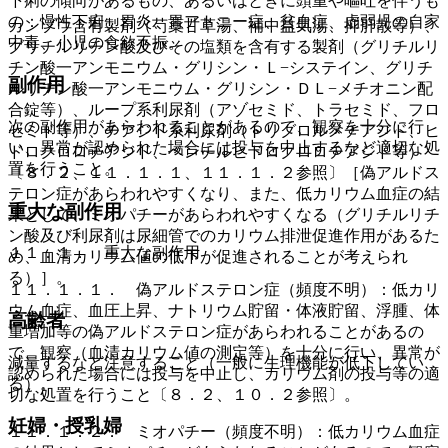
下痢の傾向があるもの、あるいはときに頭重や嘔吐を伴うも
の：慢性下痢、胃炎、胃アトニー症、貧血症、虚弱児の自家
カンゾウ含有製剤（芍薬甘草湯、補中益気湯、抑肝散等）、
中毒、小児の食欲不振。
グリチルリチン酸及びその塩類を含有する製剤（グリチルリ
チン酸一アンモニウム・グリシン・Ｌ−システイン、グリチ
副作用
ルリチン酸一アンモニウム・グリシン・ＤＬ−メチオニン配
合錠等）、ループ系利尿剤（アゾセミド、トラセミド、フロ
次の副作用があらわれることがあるので、観察を十分に行
セミド等）、チアジド系利尿剤（トリクロルメチアジド、ヒ
い、異常が認められた場合には投与を中止するなど適切な処
ドロクロロチアジド、ベンチルヒドロクロロチアジド等）
置を行うこと。
〔８．２、１１．１．１、１１．１．２参照〕［偽アルドス
テロン症があらわれやすくなり、また、低カリウム血症の結
重大な副作用
果として、ミオパチーがあらわれやすくなる（グリチルリチ
ン酸及び利尿剤は尿細管でのカリウム排泄促進作用があるた
１１．１． 重大な副作用
め、血清カリウム値の低下が促進されることが考えられ
る）］。
１１．１．１． 偽アルドステロン症（頻度不明）：低カリ
ウム血症、血圧上昇、ナトリウム貯留・体液貯留、浮腫、体
高齢者
重増加等の偽アルドステロン症があらわれることがあるの
で、観察（血清カリウム値の測定等）を十分に行い、異常が
減量するなど注意すること（一般に生理機能が低下してい
認められた場合には投与を中止し、カリウム剤の投与等の適
る）。
切な処置を行うこと〔８．２、１０．２参照〕。
妊婦・授乳婦
１１．１．２． ミオパチー（頻度不明）：低カリウム血症