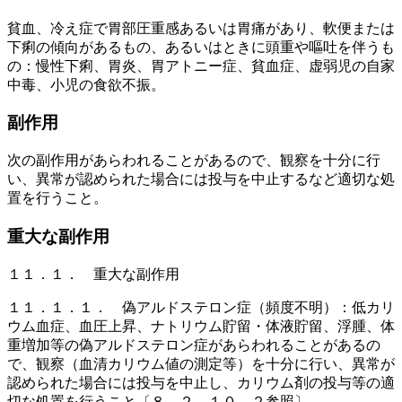
貧血、冷え症で胃部圧重感あるいは胃痛があり、軟便または
下痢の傾向があるもの、あるいはときに頭重や嘔吐を伴うも
の：慢性下痢、胃炎、胃アトニー症、貧血症、虚弱児の自家
中毒、小児の食欲不振。
副作用
次の副作用があらわれることがあるので、観察を十分に行
い、異常が認められた場合には投与を中止するなど適切な処
置を行うこと。
重大な副作用
１１．１． 重大な副作用
１１．１．１． 偽アルドステロン症（頻度不明）：低カリ
ウム血症、血圧上昇、ナトリウム貯留・体液貯留、浮腫、体
重増加等の偽アルドステロン症があらわれることがあるの
で、観察（血清カリウム値の測定等）を十分に行い、異常が
認められた場合には投与を中止し、カリウム剤の投与等の適
切な処置を行うこと〔８．２、１０．２参照〕。