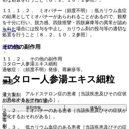
１１．１．２． ミオパチー（頻度不明）：低カリウム血症
の結果としてミオパチーがあらわれることがあるので、観察
を十分に行い、脱力感、四肢痙攣・四肢麻痺等の異常が認め
られた場合には投与を中止し、カリウム剤の投与等の適切な
ホーム
処置を行うこと〔８．２、１０．２参照〕。
その他の副作用
薬剤情報
１１．２． その他の副作用
コタロー人参湯エキス細粒
過敏症：（頻度不明）発疹、蕁麻疹等。
コタロー人参湯エキス細粒
禁忌
２．１． アルドステロン症の患者［当該疾患及びその症状
漢方製剤
が悪化するおそれがある］。
2023年07月改訂(第1版)
薬剤情報
後発品
２．２． ミオパチーのある患者［当該疾患及びその症状が
他
悪化するおそれがある］。
毒
劇
２．３． 低カリウム血症のある患者［当該疾患及びその症