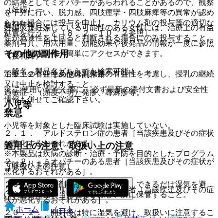
の結果としてミオパチーがあらわれることがあるので、観察
（妊婦）
を十分に行い、脱力感、四肢痙攣・四肢麻痺等の異常が認め
られた場合には投与を中止し、カリウム剤の投与等の適切な
薬剤情報
妊婦又は妊娠している可能性のある女性には、治療上の有益
処置を行うこと〔８．２、１０．２参照〕。
性が危険性を上回ると判断される場合にのみ投与すること。
薬剤写真、用法用量、効能効果や後発品の情報が一度に参照
その他の副作用
でき、関連情報へ簡単にアクセスができます。
（授乳婦）
一般名、製品名どちらでも検索可能！
治療上の有益性及び母乳栄養の有益性を考慮し、授乳の継続
１１．２． その他の副作用
又は中止を検討すること。
※ ご使用いただく際に、必ず最新の添付文書および安全性
過敏症：（頻度不明）発疹、蕁麻疹等。
情報も併せてご確認下さい。
小児等
禁忌
小児等を対象とした臨床試験は実施していない。
２．１． アルドステロン症の患者［当該疾患及びその症状
が悪化するおそれがある］。
適用上の注意、取扱い上の注意
※本製品は疾病の診断・治療・予防を目的としたプログラム
２．２． ミオパチーのある患者［当該疾患及びその症状が
ではありません。
（取扱い上の注意）
悪化するおそれがある］。
２０．１． 本剤の品質を保つため、できるだけ湿気を避
２．３． 低カリウム血症のある患者［当該疾患及びその症
け、直射日光の当たらない涼しい所に保管すること。
状が悪化するおそれがある］。
ホーム
ノート
２０．２． 開封後は特に湿気を避け、取扱いに注意するこ