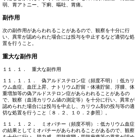
弱、胃アトニー、下痢、嘔吐、胃痛。
副作用
次の副作用があらわれることがあるので、観察を十分に行
い、異常が認められた場合には投与を中止するなど適切な処
置を行うこと。
重大な副作用
１１．１． 重大な副作用
１１．１．１． 偽アルドステロン症（頻度不明）：低カリ
ウム血症、血圧上昇、ナトリウム貯留・体液貯留、浮腫、体
重増加等の偽アルドステロン症があらわれることがあるの
で、観察（血清カリウム値の測定等）を十分に行い、異常が
認められた場合には投与を中止し、カリウム剤の投与等の適
切な処置を行うこと〔８．２、１０．２参照〕。
１１．１．２． ミオパチー（頻度不明）：低カリウム血症
の結果としてミオパチーがあらわれることがあるので、観察
を十分に行い、脱力感、四肢痙攣・四肢麻痺等の異常が認め