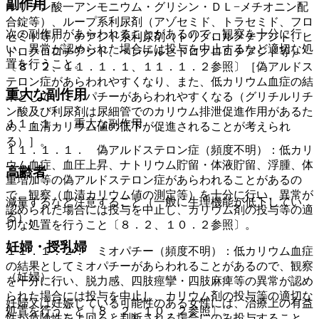
副作用
ルリチン酸一アンモニウム・グリシン・ＤＬ−メチオニン配
合錠等）、ループ系利尿剤（アゾセミド、トラセミド、フロ
次の副作用があらわれることがあるので、観察を十分に行
セミド等）、チアジド系利尿剤（トリクロルメチアジド、ヒ
い、異常が認められた場合には投与を中止するなど適切な処
ドロクロロチアジド、ベンチルヒドロクロロチアジド等）
置を行うこと。
〔８．２、１１．１．１、１１．１．２参照〕［偽アルドス
テロン症があらわれやすくなり、また、低カリウム血症の結
重大な副作用
果として、ミオパチーがあらわれやすくなる（グリチルリチ
ン酸及び利尿剤は尿細管でのカリウム排泄促進作用があるた
１１．１． 重大な副作用
め、血清カリウム値の低下が促進されることが考えられ
る）］。
１１．１．１． 偽アルドステロン症（頻度不明）：低カリ
ウム血症、血圧上昇、ナトリウム貯留・体液貯留、浮腫、体
高齢者
重増加等の偽アルドステロン症があらわれることがあるの
で、観察（血清カリウム値の測定等）を十分に行い、異常が
減量するなど注意すること（一般に生理機能が低下してい
認められた場合には投与を中止し、カリウム剤の投与等の適
る）。
切な処置を行うこと〔８．２、１０．２参照〕。
妊婦・授乳婦
１１．１．２． ミオパチー（頻度不明）：低カリウム血症
の結果としてミオパチーがあらわれることがあるので、観察
（妊婦）
を十分に行い、脱力感、四肢痙攣・四肢麻痺等の異常が認め
られた場合には投与を中止し、カリウム剤の投与等の適切な
妊婦又は妊娠している可能性のある女性には、治療上の有益
処置を行うこと〔８．２、１０．２参照〕。
性が危険性を上回ると判断される場合にのみ投与すること。