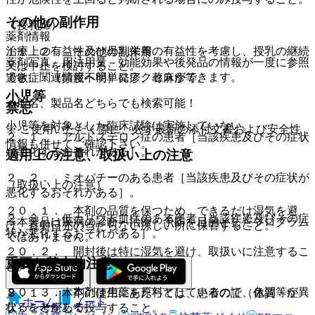
その他の副作用
（授乳婦）
薬剤情報
治療上の有益性及び母乳栄養の有益性を考慮し、授乳の継続
１１．２． その他の副作用
薬剤写真、用法用量、効能効果や後発品の情報が一度に参照
又は中止を検討すること。
でき、関連情報へ簡単にアクセスができます。
過敏症：（頻度不明）発疹、蕁麻疹等。
小児等
一般名、製品名どちらでも検索可能！
禁忌
小児等を対象とした臨床試験は実施していない。
※ ご使用いただく際に、必ず最新の添付文書および安全性
２．１． アルドステロン症の患者［当該疾患及びその症状
情報も併せてご確認下さい。
が悪化するおそれがある］。
適用上の注意、取扱い上の注意
２．２． ミオパチーのある患者［当該疾患及びその症状が
（取扱い上の注意）
悪化するおそれがある］。
２０．１． 本剤の品質を保つため、できるだけ湿気を避
２．３． 低カリウム血症のある患者［当該疾患及びその症
※本製品は疾病の診断・治療・予防を目的としたプログラム
け、直射日光の当たらない涼しい所に保管すること。
状が悪化するおそれがある］。
ではありません。
２０．２． 開封後は特に湿気を避け、取扱いに注意するこ
重要な基本的注意
と。
２０．３． 本剤は生薬を原料としているので、色調等が異
８．１． 本剤の使用にあたっては、患者の証（体質・症
ホーム
ノート
なることがある。
状）を考慮して投与すること。