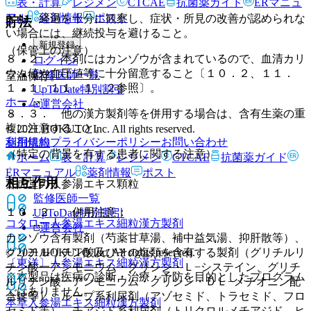
表・計算
レジメン
CTCAE
抗菌薬ガイド
ERマニュ
アル
薬剤情報
ポスト
なお、経過を十分に観察し、症状・所見の改善が認められな
貯法
い場合には、継続投与を避けること。
新規登録
（保管上の注意）
８．２． 本剤にはカンゾウが含まれているので、血清カリ
ログイン
ウム値や血圧値等に十分留意すること〔１０．２、１１．
監修医師一覧
室温保存。
１．１、１１．１．２参照〕。
UpToDate特別割引
ホーム
運営会社
８．３． 他の漢方製剤等を併用する場合は、含有生薬の重
複に注意すること。
© 2021 HOKUTO Inc. All rights reserved.
利用規約
プライバシーポリシー
お問い合わせ
薬剤情報
（特定の背景を有する患者に関する注意）
ホーム
表・計算
レジメン
CTCAE
抗菌薬ガイド
ERマニュアル
薬剤情報
ポスト
相互作用
太虎堂の人参湯エキス顆粒
監修医師一覧
１０．２． 併用注意：
UpToDate特別割引
コタロー人参湯エキス細粒
漢方製剤
運営会社
カンゾウ含有製剤（芍薬甘草湯、補中益気湯、抑肝散等）、
© 2021 HOKUTO Inc. All rights reserved.
グリチルリチン酸及びその塩類を含有する製剤（グリチルリ
〔東洋〕人参湯エキス細粒
漢方製剤
チン酸一アンモニウム・グリシン・Ｌ−システイン、グリチ
※本製品は疾病の診断・治療・予防を目的としたプログラム
ルリチン酸一アンモニウム・グリシン・ＤＬ−メチオニン配
ではありません。
合錠等）、ループ系利尿剤（アゾセミド、トラセミド、フロ
本草人参湯エキス細粒
漢方製剤
セミド等）、チアジド系利尿剤（トリクロルメチアジド、ヒ