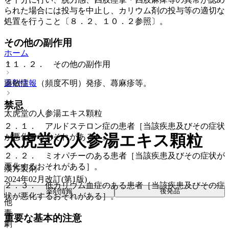
られた場合には投与を中止し、カリウム剤の投与等の適切な
処置を行うこと〔８．２、１０．２参照〕。
その他の副作用
ホーム
１１．２． その他の副作用
薬剤情報
過敏症：（頻度不明）発疹、蕁麻疹等。
禁忌
太虎堂の人参湯エキス顆粒
２．１． アルドステロン症の患者［当該疾患及びその症状
太虎堂の人参湯エキス顆粒
が悪化するおそれがある］。
２．２． ミオパチーのある患者［当該疾患及びその症状が
悪化するおそれがある］。
漢方製剤
2024年02月改訂(第1版)
２．３． 低カリウム血症のある患者［当該疾患及びその症
薬剤情報
後発品
状が悪化するおそれがある］。
他
毒
重要な基本的注意
劇