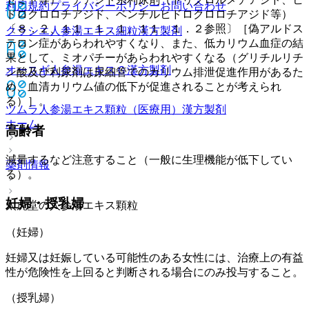
利用規約
プライバシーポリシー
お問い合わせ
ドロクロロチアジド、ベンチルヒドロクロロチアジド等）
〔８．２、１１．１．１、１１．１．２参照〕［偽アルドス
クラシエ人参湯エキス細粒
漢方製剤
テロン症があらわれやすくなり、また、低カリウム血症の結
果として、ミオパチーがあらわれやすくなる（グリチルリチ
オースギ人参湯エキスＧ
漢方製剤
ン酸及び利尿剤は尿細管でのカリウム排泄促進作用があるた
め、血清カリウム値の低下が促進されることが考えられ
る）］。
ツムラ人参湯エキス顆粒（医療用）
漢方製剤
ホーム
高齢者
減量するなど注意すること（一般に生理機能が低下してい
薬剤情報
る）。
妊婦・授乳婦
太虎堂の人参湯エキス顆粒
（妊婦）
妊婦又は妊娠している可能性のある女性には、治療上の有益
性が危険性を上回ると判断される場合にのみ投与すること。
（授乳婦）