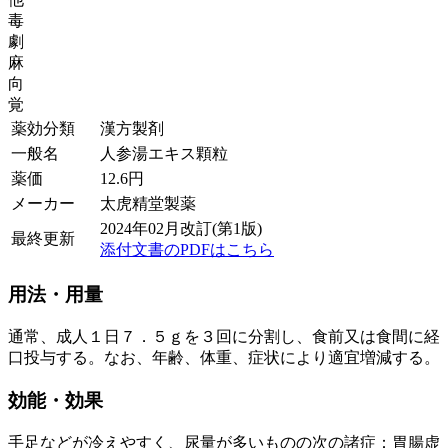
毒
劇
麻
向
覚
薬効分類
漢方製剤
一般名
人参湯エキス顆粒
薬価
12.6
円
メーカー
太虎精堂製薬
2024年02月改訂(第1版)
最終更新
添付文書のPDFはこちら
用法・用量
通常、成人１日７．５ｇを３回に分割し、食前又は食間に経
口投与する。なお、年齢、体重、症状により適宜増減する。
効能・効果
手足などが冷えやすく、尿量が多いものの次の諸症：胃腸虚