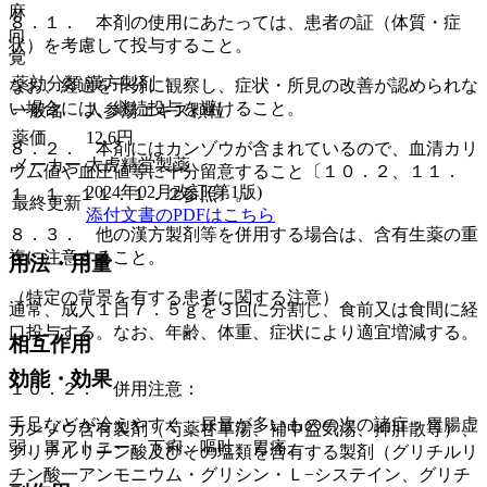
麻
８．１． 本剤の使用にあたっては、患者の証（体質・症
向
状）を考慮して投与すること。
覚
薬効分類
漢方製剤
なお、経過を十分に観察し、症状・所見の改善が認められな
い場合には、継続投与を避けること。
一般名
人参湯エキス顆粒
薬価
12.6
円
８．２． 本剤にはカンゾウが含まれているので、血清カリ
メーカー
太虎精堂製薬
ウム値や血圧値等に十分留意すること〔１０．２、１１．
2024年02月改訂(第1版)
１．１、１１．１．２参照〕。
最終更新
添付文書のPDFはこちら
８．３． 他の漢方製剤等を併用する場合は、含有生薬の重
複に注意すること。
用法・用量
（特定の背景を有する患者に関する注意）
通常、成人１日７．５ｇを３回に分割し、食前又は食間に経
口投与する。なお、年齢、体重、症状により適宜増減する。
相互作用
効能・効果
１０．２． 併用注意：
手足などが冷えやすく、尿量が多いものの次の諸症：胃腸虚
カンゾウ含有製剤（芍薬甘草湯、補中益気湯、抑肝散等）、
弱、胃アトニー、下痢、嘔吐、胃痛。
グリチルリチン酸及びその塩類を含有する製剤（グリチルリ
チン酸一アンモニウム・グリシン・Ｌ−システイン、グリチ