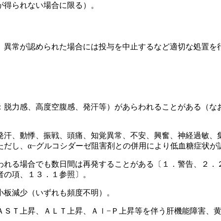
が得られない場合に限る）。
、異常が認められた場合には投与を中止するなど適切な処置を
：脱力感、高度空腹感、発汗等）があらわれることがある（な
発汗、動悸、振戦、頭痛、知覚異常、不安、興奮、神経過敏、
ただし、α−グルコシダーゼ阻害剤との併用により低血糖症状が
われる場合でも数日間は再発することがある〔１．警告、２．
者の項、１３．１参照〕。
小板減少（いずれも頻度不明）。
ＡＳＴ上昇、ＡＬＴ上昇、Ａｌ−Ｐ上昇等を伴う肝機能障害、