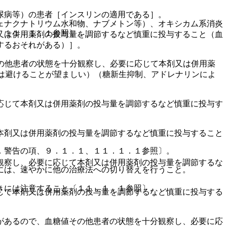
尿病等）の患者［インスリンの適用である］。
ェナクナトリウム水和物、ナブメトン等）、オキシカム系消炎
、１１．１．１参照〕。
又は併用薬剤の投与量を調節するなど慎重に投与すること（血
するおそれがある）］。
の他患者の状態を十分観察し、必要に応じて本剤又は併用薬
剤は避けることが望ましい）（糖新生抑制、アドレナリンによ
応じて本剤又は併用薬剤の投与量を調節するなど慎重に投与す
本剤又は併用薬剤の投与量を調節するなど慎重に投与すること
．警告の項、９．１．１、１１．１．１参照〕。
観察し、必要に応じて本剤又は併用薬剤の投与量を調節するな
には、速やかに他の治療法への切り替えを行うこと。
きには注意すること〔１１．１．１参照〕。
じて本剤又は併用薬剤の投与量を調節するなど慎重に投与する
があるので、血糖値その他患者の状態を十分観察し、必要に応