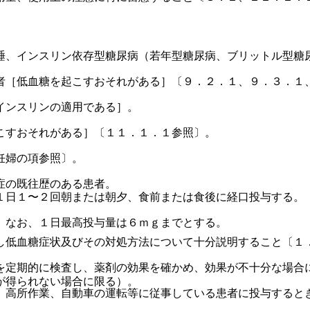
睡、インスリン依存型糖尿病（若年型糖尿病、ブリットル型糖
者［低血糖を起こすおそれがある］〔９．２．１、９．３．１
インスリンの適用である］。
こすおそれがある］〔１１．１．１参照〕。
妊婦の項参照〕。
症の既往歴のある患者。
１日１〜２回朝または朝夕、食前または食後に経口投与する。
。なお、１日最高投与量は６ｍｇまでとする。
し低血糖症状及びその対処方法について十分説明すること〔１
を定期的に検査し、薬剤の効果を確かめ、効果が不十分な場合
が得られない場合に限る）。
、高所作業、自動車の運転等に従事している患者に投与すると