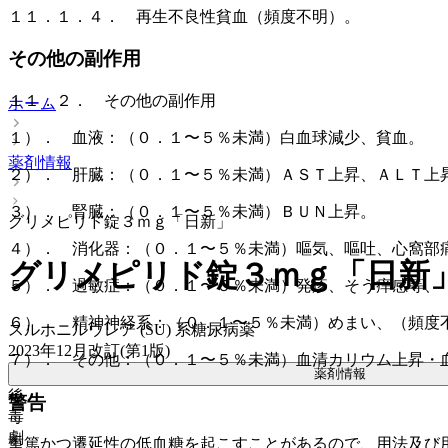
１１．１．４． 再生不良性貧血（頻度不明）。
その他の副作用
１１．２． その他の副作用
ホーム
１）． 血液：（０．１〜５％未満）白血球減少、貧血。
薬剤情報
２）． 肝臓：（０．１〜５％未満）ＡＳＴ上昇、ＡＬＴ上昇
３）． 腎臓：（０．１〜５％未満）ＢＵＮ上昇。
グリメピリド錠３ｍｇ「日新」
４）． 消化器：（０．１〜５％未満）嘔気、嘔吐、心窩部
グリメピリド錠３ｍｇ「日新
５）． 過敏症：（０．１〜５％未満）発疹、そう痒感等、
６）． 精神神経系：（０．１〜５％未満）めまい、（頻度
スルホニルウレア (SU) 系糖尿病薬
2023年12月改訂(第1版)
７）． その他：（０．１〜５％未満）血清カリウム上昇・
薬剤情報
後
警告
毒
劇
重篤かつ遷延性の低血糖を起こすことがあるので、用法及び