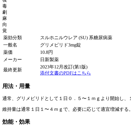
毒
劇
麻
向
覚
薬効分類
スルホニルウレア (SU) 系糖尿病薬
一般名
グリメピリド3mg錠
薬価
10.8
円
メーカー
日新製薬
2023年12月改訂(第1版)
最終更新
添付文書のPDFはこちら
用法・用量
通常、グリメピリドとして１日０．５〜１ｍｇより開始し、
維持量は通常１日１〜４ｍｇで、必要に応じて適宜増減する
効能・効果