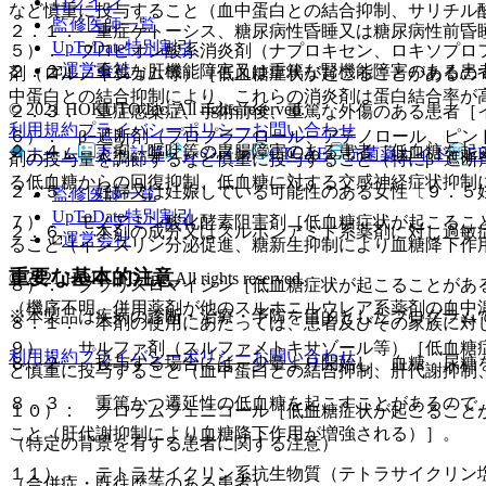
ログイン
など慎重に投与すること（血中蛋白との結合抑制、サリチル
監修医師一覧
２．１． 重症ケトーシス、糖尿病性昏睡又は糖尿病性前昏
UpToDate特別割引
５）． プロピオン酸系消炎剤（ナプロキセン、ロキソプロ
運営会社
２．２． 重篤な肝機能障害又は重篤な腎機能障害のある患
剤（ロルノキシカム等）［低血糖症状が起こることがあるの
中蛋白との結合抑制により、これらの消炎剤は蛋白結合率が
© 2021 HOKUTO Inc. All rights reserved.
２．３． 重症感染症、手術前後、重篤な外傷のある患者［
利用規約
プライバシーポリシー
お問い合わせ
６）． β−遮断剤（プロプラノロール、アテノロール、ピ
２．４． 下痢、嘔吐等の胃腸障害のある患者［低血糖を起
ホーム
表・計算
レジメン
CTCAE
抗菌薬ガイド
E
剤の投与量を調節するなど慎重に投与すること（特にβ−遮断
る低血糖からの回復抑制、低血糖に対する交感神経症状抑制
２．５． 妊婦又は妊娠している可能性のある女性〔９．５
監修医師一覧
UpToDate特別割引
７）． モノアミン酸化酵素阻害剤［低血糖症状が起こるこ
２．６． 本剤の成分又はスルホンアミド系薬剤に対し過敏
運営会社
ること（インスリン分泌促進、糖新生抑制により血糖降下作
重要な基本的注意
© 2021 HOKUTO Inc. All rights reserved.
８）． クラリスロマイシン［低血糖症状が起こることがあ
（機序不明、併用薬剤が他のスルホニルウレア系薬剤の血中
※本製品は疾病の診断・治療・予防を目的としたプログラム
８．１． 本剤の使用にあたっては、患者及びその家族に対
９）． サルファ剤（スルファメトキサゾール等）［低血糖
利用規約
プライバシーポリシー
お問い合わせ
８．２． 投与する場合には、少量より開始し、血糖、尿糖
ど慎重に投与すること（血中蛋白との結合抑制、肝代謝抑制
８．３． 重篤かつ遷延性の低血糖を起こすことがあるので
１０）． クロラムフェニコール［低血糖症状が起こること
こと（肝代謝抑制により血糖降下作用が増強される）］。
（特定の背景を有する患者に関する注意）
１１）． テトラサイクリン系抗生物質（テトラサイクリン
（合併症・既往歴等のある患者）