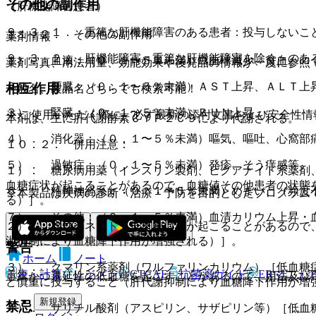
その他の副作用
（肝機能障害患者）
９．３．１． 重篤な肝機能障害のある患者：投与しないこ
１１．２． その他の副作用
薬剤情報
９．３．２． 肝機能障害＜重篤な肝機能障害を除く＞のあ
１）． 血液：（０．１〜５％未満）白血球減少、貧血。
薬剤写真、用法用量、効能効果や後発品の情報が一度に参照
２）． 肝臓：（０．１〜５％未満）ＡＳＴ上昇、ＡＬＴ上昇
相互作用
一般名、製品名どちらでも検索可能！
３）． 腎臓：（０．１〜５％未満）ＢＵＮ上昇。
※ ご使用いただく際に、必ず最新の添付文書および安全性情
本剤は、主に肝代謝酵素ＣＹＰ２Ｃ９により代謝される。
４）． 消化器：（０．１〜５％未満）嘔気、嘔吐、心窩部
１０．２． 併用注意：
５）． 過敏症：（０．１〜５％未満）発疹、そう痒感等、
１）． 糖尿病用薬（インスリン製剤、ビグアナイド系薬剤、
血糖症状が起こることがあるので、血糖値その他患者の状態
６）． 精神神経系：（０．１〜５％未満）めまい、（頻度
※本製品は疾病の診断・治療・予防を目的としたプログラム
る）］。
７）． その他：（０．１〜５％未満）血清カリウム上昇・
２）． プロベネシド［低血糖症状が起こることがあるので
泄抑制により血糖降下作用が増強される）］。
警告
ホーム
ノート
３）． クマリン系薬剤（ワルファリンカリウム）［低血糖
表・計算
レジメン
CTCAE
抗菌薬ガイド
ERマニュ
重篤かつ遷延性の低血糖を起こすことがあるので、用法及び
ど慎重に投与すること（肝代謝抑制により血糖降下作用が増
新規登録
禁忌
４）． サリチル酸剤（アスピリン、サザピリン等）［低血