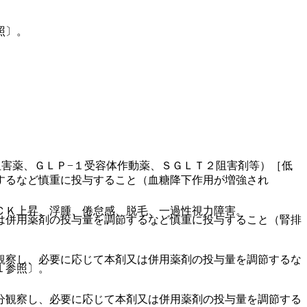
照〕。
阻害薬、ＧＬＰ−１受容体作動薬、ＳＧＬＴ２阻害剤等）［低
するなど慎重に投与すること（血糖降下作用が増強され
ＣＫ上昇、浮腫、倦怠感、脱毛、一過性視力障害。
は併用薬剤の投与量を調節するなど慎重に投与すること（腎排
観察し、必要に応じて本剤又は併用薬剤の投与量を調節するな
１参照〕。
分観察し、必要に応じて本剤又は併用薬剤の投与量を調節する