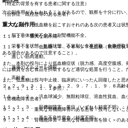
副作用
（特定の背景を有する患者に関する注意）
次の副作用があらわれることがあるので、観察を十分に行い
（合併症・既往歴等のある患者）
重大な副作用
９．１．１． 低血糖を起こすおそれのある次の患者又は状
・ 脳下垂体機能不全又は副腎機能不全。
１１．１． 重大な副作用
・ 栄養不良状態、飢餓状態、不規則な食事摂取、食事摂取
１１．１．１． 低血糖（４．０８％）：低血糖（初期症状
ある場合があるので注意すること）。
・ 激しい筋肉運動。
また、本剤の投与により低血糖症状（脱力感、高度空腹感、
・ 過度のアルコール摂取。
には糖質を含む食品を摂取するなど適切な処置を行うこと。
・ 高齢者。
また、低血糖は投与中止後、臨床的にいったん回復したと思
２．２、９．３．１、９．３．２、９．７．１、９．８高齢
〔８．１、１１．１．１参照〕。
１１．１．２． 汎血球減少、無顆粒球症、溶血性貧血、血
（腎機能障害患者）
１１．１．３． 肝機能障害、黄疸（いずれも頻度不明）：
９．２．１． 重篤な腎機能障害のある患者：投与しないこ
１１．１．４． 再生不良性貧血（頻度不明）。
９．２．２． 腎機能障害＜重篤な腎機能障害を除く＞のあ