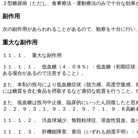
２型糖尿病（ただし、食事療法・運動療法のみで十分な効果
副作用
次の副作用があらわれることがあるので、観察を十分に行い
重大な副作用
１１．１． 重大な副作用
１１．１．１． 低血糖（４．０８％）：低血糖（初期症状
ある場合があるので注意すること）。
また、本剤の投与により低血糖症状（脱力感、高度空腹感、
には糖質を含む食品を摂取するなど適切な処置を行うこと。
また、低血糖は投与中止後、臨床的にいったん回復したと思
２．２、９．３．１、９．３．２、９．７．１、９．８高齢
１１．１．２． 汎血球減少、無顆粒球症、溶血性貧血、血
１１．１．３． 肝機能障害、黄疸（いずれも頻度不明）：