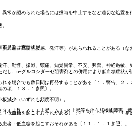
、異常が認められた場合には投与を中止するなど適切な処置を
態。
量不足又は衰弱状態。
：脱力感、高度空腹感、発汗等）があらわれることがある（な
発汗、動悸、振戦、頭痛、知覚異常、不安、興奮、神経過敏、
ただし、α−グルコシダーゼ阻害剤との併用により低血糖症状が
われる場合でも数日間は再発することがある〔１．警告、２．
者の項、１３．１参照〕。
小板減少（いずれも頻度不明）。
ＡＳＴ上昇、ＡＬＴ上昇、Ａｌ−Ｐ上昇等を伴う肝機能障害、
と（低血糖を起こすおそれがある）〔２．２、１１．１．１参
る患者：低血糖を起こすおそれがある〔１１．１．１参照〕。