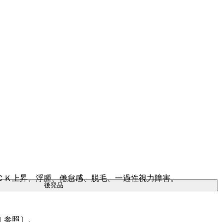
ＣＫ上昇、浮腫、倦怠感、脱毛、一過性視力障害。
後発品
１参照〕。