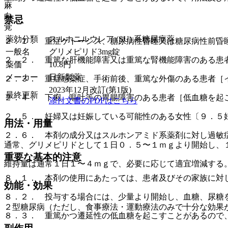
麻
向
禁忌
覚
薬効分類
スルホニルウレア (SU) 系糖尿病薬
２．１． 重症ケトーシス、糖尿病性昏睡又は糖尿病性前昏
一般名
グリメピリド3mg錠
２．２． 重篤な肝機能障害又は重篤な腎機能障害のある患
薬価
10.8
円
メーカー
日新製薬
２．３． 重症感染症、手術前後、重篤な外傷のある患者［
2023年12月改訂(第1版)
最終更新
２．４． 下痢、嘔吐等の胃腸障害のある患者［低血糖を起
添付文書のPDFはこちら
２．５． 妊婦又は妊娠している可能性のある女性〔９．５
用法・用量
２．６． 本剤の成分又はスルホンアミド系薬剤に対し過敏
通常、グリメピリドとして１日０．５〜１ｍｇより開始し、
重要な基本的注意
維持量は通常１日１〜４ｍｇで、必要に応じて適宜増減する
８．１． 本剤の使用にあたっては、患者及びその家族に対
効能・効果
８．２． 投与する場合には、少量より開始し、血糖、尿糖
２型糖尿病（ただし、食事療法・運動療法のみで十分な効果
８．３． 重篤かつ遷延性の低血糖を起こすことがあるので