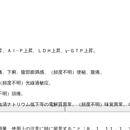
、Ａｌ−Ｐ上昇、ＬＤＨ上昇、γ−ＧＴＰ上昇。
痛、下痢、腹部膨満感、（頻度不明）便秘、腹痛。
」
（頻度不明）光線過敏症。
不明）頭痛。
血清ナトリウム低下等の電解質異常、（頻度不明）味覚異常、
用量、使用上の注意に特に留意すること〔８．１、１１．１．