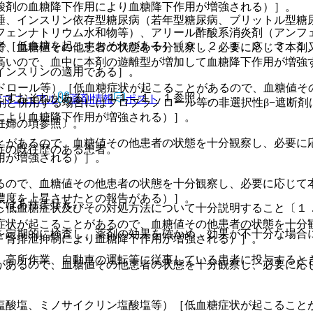
酸剤の血糖降下作用により血糖降下作用が増強される）］。
睡、インスリン依存型糖尿病（若年型糖尿病、ブリットル型糖
フェンナトリウム水和物等）、アリール酢酸系消炎剤（アンフ
者［低血糖を起こすおそれがある］〔９．２．１、９．３．１
で、血糖値その他患者の状態を十分観察し、必要に応じて本剤
高いので、血中に本剤の遊離型が増加して血糖降下作用が増強
インスリンの適用である］。
ンドロール等）［低血糖症状が起こることがあるので、血糖値そ
こすおそれがある］〔１１．１．１参照〕。
Rマニュアル
薬剤情報
ポスト
剤と併用する場合にはプロプラノロール等の非選択性β−遮断
により血糖降下作用が増強される）］。
妊婦の項参照〕。
とがあるので、血糖値その他患者の状態を十分観察し、必要に
症の既往歴のある患者。
用が増強される）］。
るので、血糖値その他患者の状態を十分観察し、必要に応じて
濃度を上昇させたとの報告がある）］。
ではありません。
し低血糖症状及びその対処方法について十分説明すること〔１
症状が起こることがあるので、血糖値その他患者の状態を十分
を定期的に検査し、薬剤の効果を確かめ、効果が不十分な場合
、腎排泄抑制により血糖降下作用が増強される）］。
、高所作業、自動車の運転等に従事している患者に投与すると
があるので、血糖値その他患者の状態を十分観察し、必要に応
塩酸塩、ミノサイクリン塩酸塩等）［低血糖症状が起こること