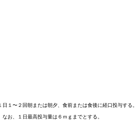
１日１〜２回朝または朝夕、食前または食後に経口投与する。
。なお、１日最高投与量は６ｍｇまでとする。