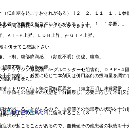
と（低血糖を起こすおそれがある）〔２．２、１１．１．１参
る患者：低血糖を起こすおそれがある〔１１．１．１参照〕。
でき、関連情報へ簡単にアクセスができます。
、Ａｌ−Ｐ上昇、ＬＤＨ上昇、γ−ＧＴＰ上昇。
報も併せてご確認下さい。
痛、下痢、腹部膨満感、（頻度不明）便秘、腹痛。
（頻度不明）光線過敏症。
チアゾリジン系薬剤、α−グルコシダーゼ阻害剤、ＤＰＰ−４
を十分観察し、必要に応じて本剤又は併用薬剤の投与量を調節
不明）頭痛。
ではありません。
血清ナトリウム低下等の電解質異常、（頻度不明）味覚異常、
、血糖値その他患者の状態を十分観察し、必要に応じて本剤又
症状が起こることがあるので、血糖値その他患者の状態を十分
アル
薬剤情報
ポスト
用量、使用上の注意に特に留意すること〔８．１、１１．１．
強される）］。
糖症状が起こることがあるので、血糖値その他患者の状態を十