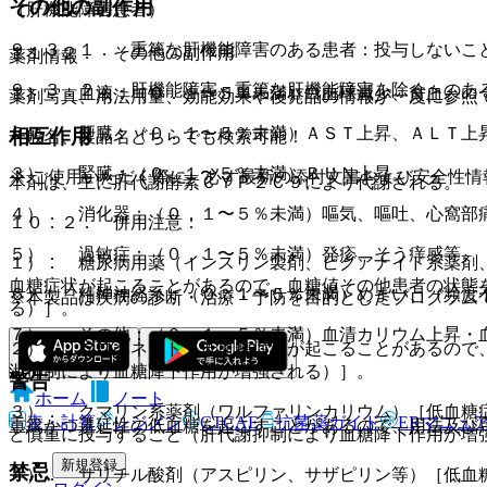
その他の副作用
（肝機能障害患者）
９．３．１． 重篤な肝機能障害のある患者：投与しないこ
１１．２． その他の副作用
薬剤情報
９．３．２． 肝機能障害＜重篤な肝機能障害を除く＞のあ
１）． 血液：（０．１〜５％未満）白血球減少、貧血。
薬剤写真、用法用量、効能効果や後発品の情報が一度に参照
２）． 肝臓：（０．１〜５％未満）ＡＳＴ上昇、ＡＬＴ上昇
相互作用
一般名、製品名どちらでも検索可能！
３）． 腎臓：（０．１〜５％未満）ＢＵＮ上昇。
※ ご使用いただく際に、必ず最新の添付文書および安全性情
本剤は、主に肝代謝酵素ＣＹＰ２Ｃ９により代謝される。
４）． 消化器：（０．１〜５％未満）嘔気、嘔吐、心窩部
１０．２． 併用注意：
５）． 過敏症：（０．１〜５％未満）発疹、そう痒感等、
１）． 糖尿病用薬（インスリン製剤、ビグアナイド系薬剤、
血糖症状が起こることがあるので、血糖値その他患者の状態
６）． 精神神経系：（０．１〜５％未満）めまい、（頻度
※本製品は疾病の診断・治療・予防を目的としたプログラム
る）］。
７）． その他：（０．１〜５％未満）血清カリウム上昇・
２）． プロベネシド［低血糖症状が起こることがあるので
泄抑制により血糖降下作用が増強される）］。
警告
ホーム
ノート
３）． クマリン系薬剤（ワルファリンカリウム）［低血糖
表・計算
レジメン
CTCAE
抗菌薬ガイド
ERマニュ
重篤かつ遷延性の低血糖を起こすことがあるので、用法及び
ど慎重に投与すること（肝代謝抑制により血糖降下作用が増
新規登録
禁忌
４）． サリチル酸剤（アスピリン、サザピリン等）［低血