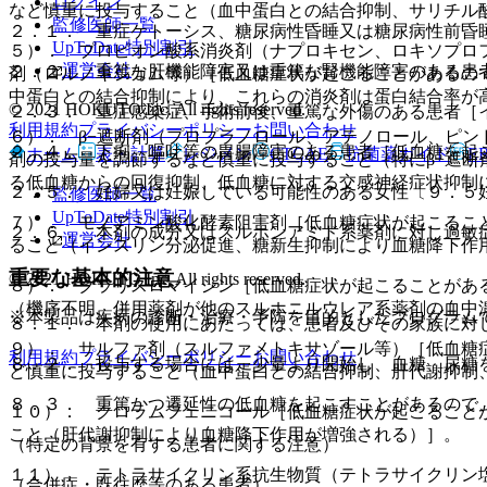
ログイン
など慎重に投与すること（血中蛋白との結合抑制、サリチル
監修医師一覧
２．１． 重症ケトーシス、糖尿病性昏睡又は糖尿病性前昏
UpToDate特別割引
５）． プロピオン酸系消炎剤（ナプロキセン、ロキソプロ
運営会社
２．２． 重篤な肝機能障害又は重篤な腎機能障害のある患
剤（ロルノキシカム等）［低血糖症状が起こることがあるの
中蛋白との結合抑制により、これらの消炎剤は蛋白結合率が
© 2021 HOKUTO Inc. All rights reserved.
２．３． 重症感染症、手術前後、重篤な外傷のある患者［
利用規約
プライバシーポリシー
お問い合わせ
６）． β−遮断剤（プロプラノロール、アテノロール、ピ
２．４． 下痢、嘔吐等の胃腸障害のある患者［低血糖を起
ホーム
表・計算
レジメン
CTCAE
抗菌薬ガイド
E
剤の投与量を調節するなど慎重に投与すること（特にβ−遮断
る低血糖からの回復抑制、低血糖に対する交感神経症状抑制
２．５． 妊婦又は妊娠している可能性のある女性〔９．５
監修医師一覧
UpToDate特別割引
７）． モノアミン酸化酵素阻害剤［低血糖症状が起こるこ
２．６． 本剤の成分又はスルホンアミド系薬剤に対し過敏
運営会社
ること（インスリン分泌促進、糖新生抑制により血糖降下作
重要な基本的注意
© 2021 HOKUTO Inc. All rights reserved.
８）． クラリスロマイシン［低血糖症状が起こることがあ
（機序不明、併用薬剤が他のスルホニルウレア系薬剤の血中
※本製品は疾病の診断・治療・予防を目的としたプログラム
８．１． 本剤の使用にあたっては、患者及びその家族に対
９）． サルファ剤（スルファメトキサゾール等）［低血糖
利用規約
プライバシーポリシー
お問い合わせ
８．２． 投与する場合には、少量より開始し、血糖、尿糖
ど慎重に投与すること（血中蛋白との結合抑制、肝代謝抑制
８．３． 重篤かつ遷延性の低血糖を起こすことがあるので
１０）． クロラムフェニコール［低血糖症状が起こること
こと（肝代謝抑制により血糖降下作用が増強される）］。
（特定の背景を有する患者に関する注意）
１１）． テトラサイクリン系抗生物質（テトラサイクリン
（合併症・既往歴等のある患者）