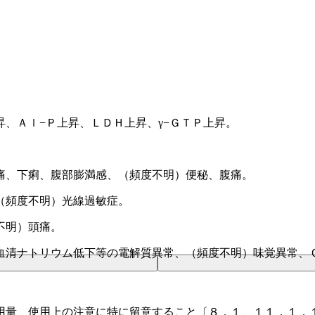
、Ａｌ−Ｐ上昇、ＬＤＨ上昇、γ−ＧＴＰ上昇。
痛、下痢、腹部膨満感、（頻度不明）便秘、腹痛。
」
（頻度不明）光線過敏症。
不明）頭痛。
血清ナトリウム低下等の電解質異常、（頻度不明）味覚異常、
用量、使用上の注意に特に留意すること〔８．１、１１．１．