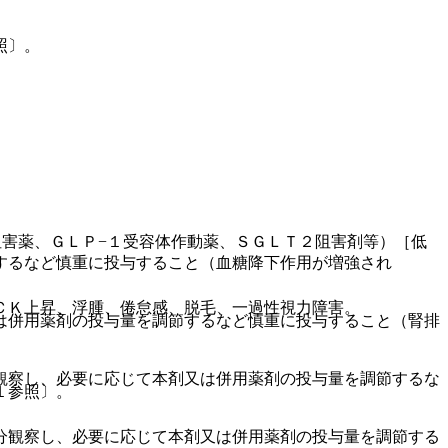
照〕。
阻害薬、ＧＬＰ−１受容体作動薬、ＳＧＬＴ２阻害剤等）［低
するなど慎重に投与すること（血糖降下作用が増強され
ＣＫ上昇、浮腫、倦怠感、脱毛、一過性視力障害。
は併用薬剤の投与量を調節するなど慎重に投与すること（腎排
観察し、必要に応じて本剤又は併用薬剤の投与量を調節するな
１参照〕。
分観察し、必要に応じて本剤又は併用薬剤の投与量を調節する