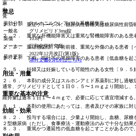
麻
向
禁忌
覚
薬効分類
スルホニルウレア (SU) 系糖尿病薬
２．１． 重症ケトーシス、糖尿病性昏睡又は糖尿病性前昏
一般名
グリメピリド3mg錠
２．２． 重篤な肝機能障害又は重篤な腎機能障害のある患
薬価
10.8
円
メーカー
三和化学研究所
２．３． 重症感染症、手術前後、重篤な外傷のある患者［
2022年12月改訂(第1版)
最終更新
２．４． 下痢、嘔吐等の胃腸障害のある患者［低血糖を起
添付文書のPDFはこちら
２．５． 妊婦又は妊娠している可能性のある女性〔９．５
用法・用量
２．６． 本剤の成分又はスルホンアミド系薬剤に対し過敏
通常、グリメピリドとして１日０．５〜１ｍｇより開始し、
重要な基本的注意
維持量は通常１日１〜４ｍｇで、必要に応じて適宜増減する
８．１． 本剤の使用にあたっては、患者及びその家族に対
効能・効果
８．２． 投与する場合には、少量より開始し、血糖、尿糖
２型糖尿病（ただし、食事療法・運動療法のみで十分な効果
８．３． 重篤かつ遷延性の低血糖を起こすことがあるので