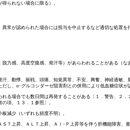
が得られない場合に限る）。
、異常が認められた場合には投与を中止するなど適切な処置を
：脱力感、高度空腹感、発汗等）があらわれることがある（な
発汗、動悸、振戦、頭痛、知覚異常、不安、興奮、神経過敏、
ただし、α−グルコシダーゼ阻害剤との併用により低血糖症状が
われる場合でも数日間は再発することがある〔１．警告、２．
者の項、１３．１参照〕。
小板減少（いずれも頻度不明）。
ＡＳＴ上昇、ＡＬＴ上昇、Ａｌ−Ｐ上昇等を伴う肝機能障害、