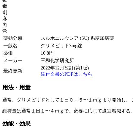
毒
劇
麻
向
覚
薬効分類
スルホニルウレア (SU) 系糖尿病薬
一般名
グリメピリド3mg錠
薬価
10.8
円
メーカー
三和化学研究所
2022年12月改訂(第1版)
最終更新
添付文書のPDFはこちら
用法・用量
通常、グリメピリドとして１日０．５〜１ｍｇより開始し、
維持量は通常１日１〜４ｍｇで、必要に応じて適宜増減する
効能・効果