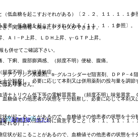
と（低血糖を起こすおそれがある）〔２．２、１１．１．１参
る患者：低血糖を起こすおそれがある〔１１．１．１参照〕。
でき、関連情報へ簡単にアクセスができます。
、Ａｌ−Ｐ上昇、ＬＤＨ上昇、γ−ＧＴＰ上昇。
報も併せてご確認下さい。
痛、下痢、腹部膨満感、（頻度不明）便秘、腹痛。
（頻度不明）光線過敏症。
チアゾリジン系薬剤、α−グルコシダーゼ阻害剤、ＤＰＰ−４
を十分観察し、必要に応じて本剤又は併用薬剤の投与量を調節
不明）頭痛。
ではありません。
血清ナトリウム低下等の電解質異常、（頻度不明）味覚異常、
、血糖値その他患者の状態を十分観察し、必要に応じて本剤又
症状が起こることがあるので、血糖値その他患者の状態を十分
アル
薬剤情報
ポスト
用量、使用上の注意に特に留意すること〔８．１、１１．１．
強される）］。
糖症状が起こることがあるので、血糖値その他患者の状態を十