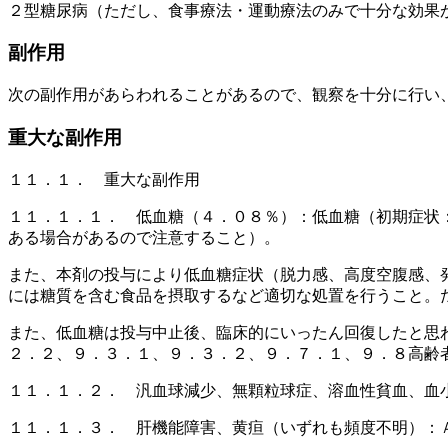
２型糖尿病（ただし、食事療法・運動療法のみで十分な効果
副作用
次の副作用があらわれることがあるので、観察を十分に行い
重大な副作用
１１．１． 重大な副作用
１１．１．１． 低血糖（４．０８％）：低血糖（初期症状
ある場合があるので注意すること）。
また、本剤の投与により低血糖症状（脱力感、高度空腹感、
には糖質を含む食品を摂取するなど適切な処置を行うこと。
また、低血糖は投与中止後、臨床的にいったん回復したと思
２．２、９．３．１、９．３．２、９．７．１、９．８高齢
１１．１．２． 汎血球減少、無顆粒球症、溶血性貧血、血
１１．１．３． 肝機能障害、黄疸（いずれも頻度不明）：