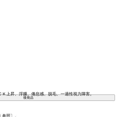
ＣＫ上昇、浮腫、倦怠感、脱毛、一過性視力障害。
後発品
１参照〕。