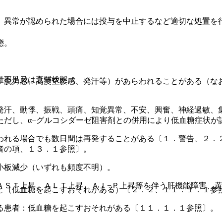
、異常が認められた場合には投与を中止するなど適切な処置を
態。
量不足又は衰弱状態。
：脱力感、高度空腹感、発汗等）があらわれることがある（な
発汗、動悸、振戦、頭痛、知覚異常、不安、興奮、神経過敏、
ただし、α−グルコシダーゼ阻害剤との併用により低血糖症状が
われる場合でも数日間は再発することがある〔１．警告、２．
者の項、１３．１参照〕。
小板減少（いずれも頻度不明）。
ＡＳＴ上昇、ＡＬＴ上昇、Ａｌ−Ｐ上昇等を伴う肝機能障害、
と（低血糖を起こすおそれがある）〔２．２、１１．１．１参
る患者：低血糖を起こすおそれがある〔１１．１．１参照〕。