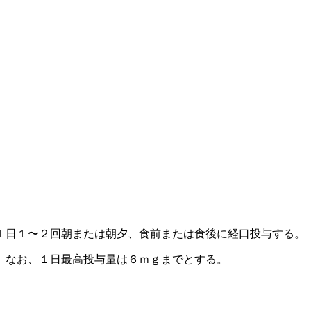
１日１〜２回朝または朝夕、食前または食後に経口投与する。
。なお、１日最高投与量は６ｍｇまでとする。