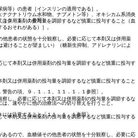
尿病等）の患者［インスリンの適用である］。
ェナクナトリウム水和物、ナブメトン等）、オキシカム系消炎
、１１．１．１参照〕。
又は併用薬剤の投与量を調節するなど慎重に投与すること（血
するおそれがある）］。
の他患者の状態を十分観察し、必要に応じて本剤又は併用薬
剤は避けることが望ましい）（糖新生抑制、アドレナリンによ
応じて本剤又は併用薬剤の投与量を調節するなど慎重に投与す
本剤又は併用薬剤の投与量を調節するなど慎重に投与すること
．警告の項、９．１．１、１１．１．１参照〕。
観察し、必要に応じて本剤又は併用薬剤の投与量を調節するな
には、速やかに他の治療法への切り替えを行うこと。
きには注意すること〔１１．１．１参照〕。
じて本剤又は併用薬剤の投与量を調節するなど慎重に投与する
があるので、血糖値その他患者の状態を十分観察し、必要に応