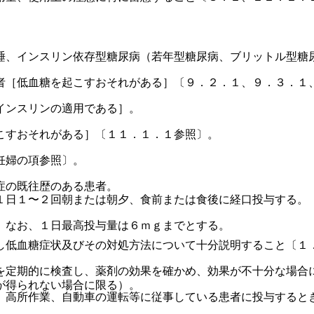
睡、インスリン依存型糖尿病（若年型糖尿病、ブリットル型糖
者［低血糖を起こすおそれがある］〔９．２．１、９．３．１
インスリンの適用である］。
こすおそれがある］〔１１．１．１参照〕。
妊婦の項参照〕。
症の既往歴のある患者。
１日１〜２回朝または朝夕、食前または食後に経口投与する。
。なお、１日最高投与量は６ｍｇまでとする。
し低血糖症状及びその対処方法について十分説明すること〔１
を定期的に検査し、薬剤の効果を確かめ、効果が不十分な場合
が得られない場合に限る）。
、高所作業、自動車の運転等に従事している患者に投与すると