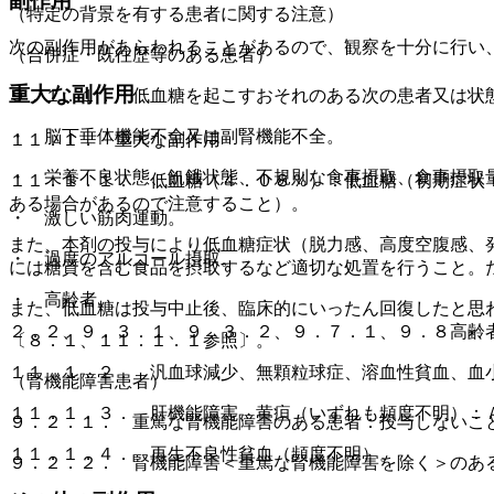
副作用
（特定の背景を有する患者に関する注意）
次の副作用があらわれることがあるので、観察を十分に行い
（合併症・既往歴等のある患者）
重大な副作用
９．１．１． 低血糖を起こすおそれのある次の患者又は状
・ 脳下垂体機能不全又は副腎機能不全。
１１．１． 重大な副作用
・ 栄養不良状態、飢餓状態、不規則な食事摂取、食事摂取
１１．１．１． 低血糖（４．０８％）：低血糖（初期症状
ある場合があるので注意すること）。
・ 激しい筋肉運動。
また、本剤の投与により低血糖症状（脱力感、高度空腹感、
・ 過度のアルコール摂取。
には糖質を含む食品を摂取するなど適切な処置を行うこと。
・ 高齢者。
また、低血糖は投与中止後、臨床的にいったん回復したと思
２．２、９．３．１、９．３．２、９．７．１、９．８高齢
〔８．１、１１．１．１参照〕。
１１．１．２． 汎血球減少、無顆粒球症、溶血性貧血、血
（腎機能障害患者）
１１．１．３． 肝機能障害、黄疸（いずれも頻度不明）：
９．２．１． 重篤な腎機能障害のある患者：投与しないこ
１１．１．４． 再生不良性貧血（頻度不明）。
９．２．２． 腎機能障害＜重篤な腎機能障害を除く＞のあ