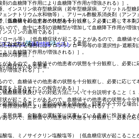
酸剤の血糖降下作用により血糖降下作用が増強される）］。
睡、インスリン依存型糖尿病（若年型糖尿病、ブリットル型糖
フェンナトリウム水和物等）、アリール酢酸系消炎剤（アンフ
者［低血糖を起こすおそれがある］〔９．２．１、９．３．１
で、血糖値その他患者の状態を十分観察し、必要に応じて本剤
高いので、血中に本剤の遊離型が増加して血糖降下作用が増強
インスリンの適用である］。
ンドロール等）［低血糖症状が起こることがあるので、血糖値そ
こすおそれがある］〔１１．１．１参照〕。
Rマニュアル
薬剤情報
ポスト
剤と併用する場合にはプロプラノロール等の非選択性β−遮断
により血糖降下作用が増強される）］。
妊婦の項参照〕。
とがあるので、血糖値その他患者の状態を十分観察し、必要に
症の既往歴のある患者。
用が増強される）］。
るので、血糖値その他患者の状態を十分観察し、必要に応じて
濃度を上昇させたとの報告がある）］。
ではありません。
し低血糖症状及びその対処方法について十分説明すること〔１
症状が起こることがあるので、血糖値その他患者の状態を十分
を定期的に検査し、薬剤の効果を確かめ、効果が不十分な場合
、腎排泄抑制により血糖降下作用が増強される）］。
、高所作業、自動車の運転等に従事している患者に投与すると
があるので、血糖値その他患者の状態を十分観察し、必要に応
塩酸塩、ミノサイクリン塩酸塩等）［低血糖症状が起こること