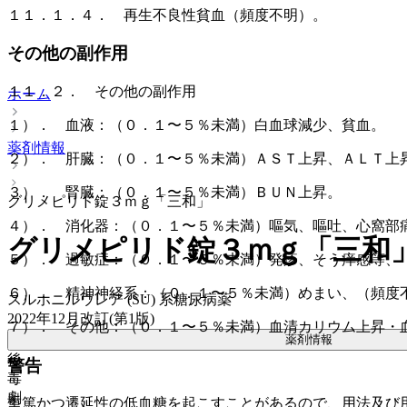
１１．１．４． 再生不良性貧血（頻度不明）。
その他の副作用
１１．２． その他の副作用
ホーム
１）． 血液：（０．１〜５％未満）白血球減少、貧血。
薬剤情報
２）． 肝臓：（０．１〜５％未満）ＡＳＴ上昇、ＡＬＴ上昇
３）． 腎臓：（０．１〜５％未満）ＢＵＮ上昇。
グリメピリド錠３ｍｇ「三和」
４）． 消化器：（０．１〜５％未満）嘔気、嘔吐、心窩部
グリメピリド錠３ｍｇ「三和
５）． 過敏症：（０．１〜５％未満）発疹、そう痒感等、
６）． 精神神経系：（０．１〜５％未満）めまい、（頻度
スルホニルウレア (SU) 系糖尿病薬
2022年12月改訂(第1版)
７）． その他：（０．１〜５％未満）血清カリウム上昇・
薬剤情報
後
警告
毒
劇
重篤かつ遷延性の低血糖を起こすことがあるので、用法及び