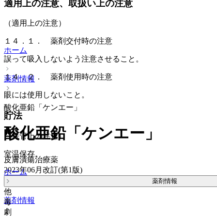
適用上の注意、取扱い上の注意
（適用上の注意）
１４．１． 薬剤交付時の注意
ホーム
誤って吸入しないよう注意させること。
１４．２． 薬剤使用時の注意
薬剤情報
眼には使用しないこと。
酸化亜鉛「ケンエー」
貯法
酸化亜鉛「ケンエー」
（保管上の注意）
室温保存。
皮膚潰瘍治療薬
2023年06月改訂(第1版)
ホーム
薬剤情報
他
薬剤情報
毒
劇