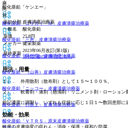
麻
酸化亜鉛「ケンエー」
向
覚
薬効分類
皮膚潰瘍治療薬
酸化亜鉛「コザカイ・Ｍ」
皮膚潰瘍治療薬
一般名
酸化亜鉛
薬価
25.8
円
酸化亜鉛「三恵」
皮膚潰瘍治療薬
メーカー
健栄製薬
2023年06月改訂(第1版)
最終更新
酸化亜鉛「司生堂」
皮膚潰瘍治療薬
添付文書のPDFはこちら
用法・用量
酸化亜鉛＊（山善）
皮膚潰瘍治療薬
１）． 外用散剤（散布剤）として１５〜１００％。
酸化亜鉛「ニッコー」
皮膚潰瘍治療薬
２）． 軟膏剤・液剤（懸濁剤・リニメント剤・ローション
前記濃度に調製し、いずれも症状に応じ１日１〜数回患部に
酸化亜鉛「日医工」
皮膚潰瘍治療薬
効能・効果
酸化亜鉛「ＶＴＲＳ」原末
皮膚潰瘍治療薬
軽度の皮膚病変の収れん・消炎・保護・緩和な防腐。
ホーム