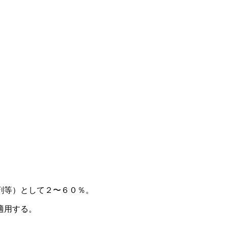
剤等）として２〜６０％。
適用する。