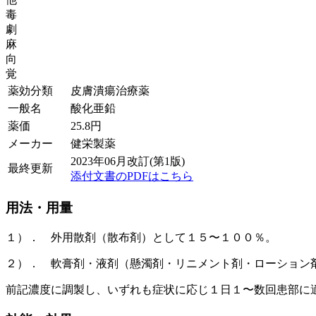
毒
劇
麻
向
覚
薬効分類
皮膚潰瘍治療薬
一般名
酸化亜鉛
薬価
25.8
円
メーカー
健栄製薬
2023年06月改訂(第1版)
最終更新
添付文書のPDFはこちら
用法・用量
１）． 外用散剤（散布剤）として１５〜１００％。
２）． 軟膏剤・液剤（懸濁剤・リニメント剤・ローション
前記濃度に調製し、いずれも症状に応じ１日１〜数回患部に