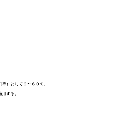
剤等）として２〜６０％。
適用する。