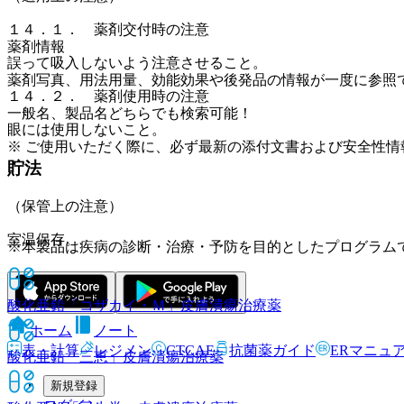
１４．１． 薬剤交付時の注意
薬剤情報
誤って吸入しないよう注意させること。
薬剤写真、用法用量、効能効果や後発品の情報が一度に参照
１４．２． 薬剤使用時の注意
一般名、製品名どちらでも検索可能！
眼には使用しないこと。
※ ご使用いただく際に、必ず最新の添付文書および安全性情
貯法
（保管上の注意）
室温保存。
※本製品は疾病の診断・治療・予防を目的としたプログラム
酸化亜鉛「コザカイ・Ｍ」
皮膚潰瘍治療薬
ホーム
ノート
表・計算
レジメン
CTCAE
抗菌薬ガイド
ERマニュ
酸化亜鉛「三恵」
皮膚潰瘍治療薬
新規登録