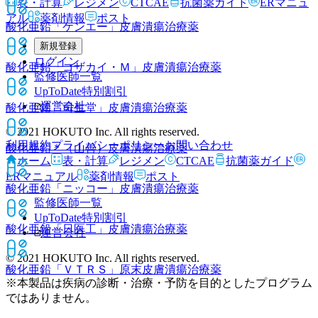
表・計算
レジメン
CTCAE
抗菌薬ガイド
ERマニュ
アル
薬剤情報
ポスト
酸化亜鉛「ケンエー」
皮膚潰瘍治療薬
新規登録
ログイン
酸化亜鉛「コザカイ・Ｍ」
皮膚潰瘍治療薬
監修医師一覧
UpToDate特別割引
運営会社
酸化亜鉛「司生堂」
皮膚潰瘍治療薬
© 2021 HOKUTO Inc. All rights reserved.
利用規約
プライバシーポリシー
お問い合わせ
酸化亜鉛＊（山善）
皮膚潰瘍治療薬
ホーム
表・計算
レジメン
CTCAE
抗菌薬ガイド
ERマニュアル
薬剤情報
ポスト
酸化亜鉛「ニッコー」
皮膚潰瘍治療薬
監修医師一覧
UpToDate特別割引
酸化亜鉛「日医工」
皮膚潰瘍治療薬
運営会社
© 2021 HOKUTO Inc. All rights reserved.
酸化亜鉛「ＶＴＲＳ」原末
皮膚潰瘍治療薬
※本製品は疾病の診断・治療・予防を目的としたプログラム
ではありません。