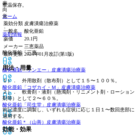
麻
室温保存。
向
覚
ホーム
薬効分類
皮膚潰瘍治療薬
一般名
酸化亜鉛
薬剤情報
薬価
20.1
円
メーカー
三恵薬品
酸化亜鉛「三恵」
最終更新
2024年01月改訂(第1版)
用法・用量
酸化亜鉛「ケンエー」
皮膚潰瘍治療薬
１）． 外用散剤（散布剤）として１５〜１００％。
酸化亜鉛「コザカイ・Ｍ」
皮膚潰瘍治療薬
２）． 軟膏剤・液剤（懸濁剤・リニメント剤・ローション
剤等）として２〜６０％。
酸化亜鉛「司生堂」
皮膚潰瘍治療薬
前記濃度に調製し、いずれも症状に応じ１日１〜数回患部に
適用する。
酸化亜鉛＊（山善）
皮膚潰瘍治療薬
効能・効果