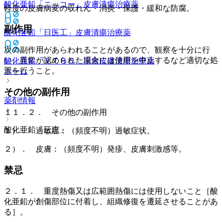
酸化亜鉛「ニッコー」
皮膚潰瘍治療薬
軽度の皮膚病変の収れん・消炎・保護・緩和な防腐。
副作用
酸化亜鉛「日医工」
皮膚潰瘍治療薬
次の副作用があらわれることがあるので、観察を十分に行
い、異常が認められた場合には使用を中止するなど適切な処
酸化亜鉛「ＶＴＲＳ」原末
皮膚潰瘍治療薬
置を行うこと。
ホーム
その他の副作用
薬剤情報
１１．２． その他の副作用
酸化亜鉛「三恵」
１）． 過敏症：（頻度不明）過敏症状。
２）． 皮膚：（頻度不明）発疹、皮膚刺激感等。
禁忌
２．１． 重度熱傷又は広範囲熱傷には使用しないこと［酸
化亜鉛が創傷部位に付着し、組織修復を遷延させることがあ
る］。