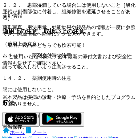
２．２． 患部湿潤している場合には使用しないこと［酸化
亜鉛が創傷部位に付着し、組織修復を遷延させることがあ
薬剤情報
る］。
薬剤写真、用法用量、効能効果や後発品の情報が一度に参照
適用上の注意、取扱い上の注意
でき、関連情報へ簡単にアクセスができます。
（適用上の注意）
一般名、製品名どちらでも検索可能！
１４．１． 薬剤交付時の注意
※ ご使用いただく際に、必ず最新の添付文書および安全性
情報も併せてご確認下さい。
誤って吸入しないよう注意させること。
１４．２． 薬剤使用時の注意
眼には使用しないこと。
※本製品は疾病の診断・治療・予防を目的としたプログラム
貯法
ではありません。
（保管上の注意）
室温保存。
ホーム
ノート