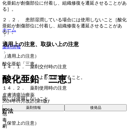
化亜鉛が創傷部位に付着し、組織修復を遷延させることがあ
る］。
２．２． 患部湿潤している場合には使用しないこと［酸化
亜鉛が創傷部位に付着し、組織修復を遷延させることがあ
ホーム
る］。
適用上の注意、取扱い上の注意
薬剤情報
（適用上の注意）
酸化亜鉛「三恵」
１４．１． 薬剤交付時の注意
酸化亜鉛「三恵」
誤って吸入しないよう注意させること。
１４．２． 薬剤使用時の注意
皮膚潰瘍治療薬
眼には使用しないこと。
2024年01月改訂(第1版)
薬剤情報
後発品
貯法
他
毒
（保管上の注意）
劇