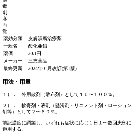
毒
劇
麻
向
覚
薬効分類
皮膚潰瘍治療薬
一般名
酸化亜鉛
薬価
20.1
円
メーカー
三恵薬品
最終更新
2024年01月改訂(第1版)
用法・用量
１）． 外用散剤（散布剤）として１５〜１００％。
２）． 軟膏剤・液剤（懸濁剤・リニメント剤・ローション
剤等）として２〜６０％。
前記濃度に調製し、いずれも症状に応じ１日１〜数回患部に
適用する。