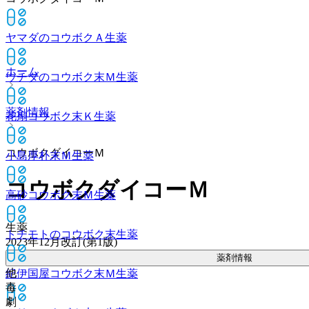
ヤマダのコウボクＡ
生薬
ホーム
ウチダのコウボク末Ｍ
生薬
薬剤情報
花扇コウボク末Ｋ
生薬
コウボクダイコーＭ
小島厚朴末Ｍ
生薬
コウボクダイコーＭ
高砂コウボク末Ｍ
生薬
生薬
トチモトのコウボク末
生薬
2023年12月改訂(第1版)
薬剤情報
他
紀伊国屋コウボク末Ｍ
生薬
毒
劇