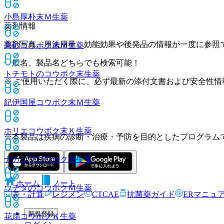
小島厚朴末Ｍ
生薬
薬剤情報
薬剤写真、用法用量、効能効果や後発品の情報が一度に参照
高砂コウボク末Ｍ
生薬
一般名、製品名どちらでも検索可能！
トチモトのコウボク末
生薬
※ ご使用いただく際に、必ず最新の添付文書および安全性情
紀伊国屋コウボク末Ｍ
生薬
ホリエコウボク末Ｋ
生薬
※本製品は疾病の診断・治療・予防を目的としたプログラム
ナカジマコウボク末
生薬
ホーム
ノート
ウチダのコウボクＭ
生薬
表・計算
レジメン
CTCAE
抗菌薬ガイド
ERマニュ
新規登録
花扇コウボクＫ
生薬