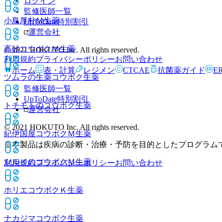
ログイン
監修医師一覧
小島厚朴Ｍ
生薬
UpToDate特別割引
運営会社
高砂コウボクＭ
生薬
© 2021 HOKUTO Inc. All rights reserved.
利用規約
プライバシーポリシー
お問い合わせ
ホーム
表・計算
レジメン
CTCAE
抗菌薬ガイド
E
ツムラの生薬コウボク
生薬
監修医師一覧
UpToDate特別割引
トチモトのコウボク
生薬
運営会社
© 2021 HOKUTO Inc. All rights reserved.
紀伊国屋コウボクＭ
生薬
※本製品は疾病の診断・治療・予防を目的としたプログラム
ツルイのコウボクＭ
生薬
利用規約
プライバシーポリシー
お問い合わせ
ホリエコウボクＫ
生薬
ナカジマコウボク
生薬