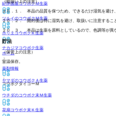
（取扱い上の注意）
紀伊国屋コウボクＭ
生薬
２０．１． 本品の品質を保つため、できるだけ湿気を避け
ツルイのコウボクＭ
生薬
２０．２． 開封後は特に湿気を避け、取扱いに注意するこ
２０．３． 本品は生薬を原料としているので、色調等が異
ホリエコウボクＫ
生薬
貯法
ナカジマコウボク
生薬
（保管上の注意）
ホーム
室温保存。
薬剤情報
ヤマダのコウボクＡ
生薬
コウボクダイコーＭ
ウチダのコウボク末Ｍ
生薬
花扇コウボク末Ｋ
生薬