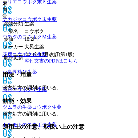
ホリエコウボク末Ｋ
生薬
麻
向
覚
ナカジマコウボク末
生薬
薬効分類
生薬
一般名
コウボク
ウチダのコウボクＭ
生薬
薬価
18.2
円
メーカー
大晃生薬
花扇コウボクＫ
生薬
2023年12月改訂(第1版)
最終更新
添付文書のPDFはこちら
小島厚朴Ｍ
生薬
用法・用量
漢方処方の調剤に用いる。
高砂コウボクＭ
生薬
効能・効果
ツムラの生薬コウボク
生薬
漢方処方の調剤に用いる。
トチモトのコウボク
生薬
適用上の注意、取扱い上の注意