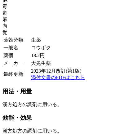
毒
劇
麻
向
覚
薬効分類
生薬
一般名
コウボク
薬価
18.2
円
メーカー
大晃生薬
2023年12月改訂(第1版)
最終更新
添付文書のPDFはこちら
用法・用量
漢方処方の調剤に用いる。
効能・効果
漢方処方の調剤に用いる。