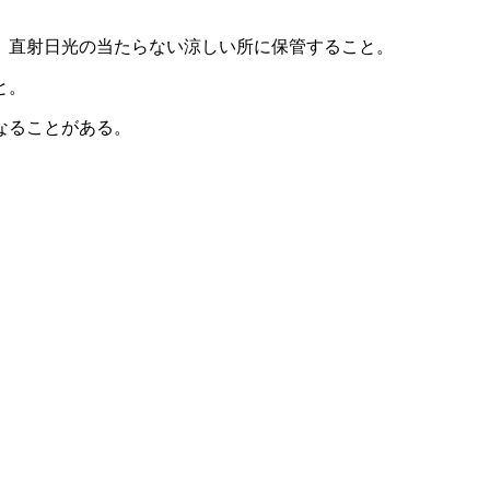
、直射日光の当たらない涼しい所に保管すること。
と。
なることがある。