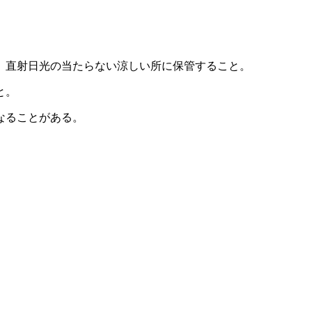
、直射日光の当たらない涼しい所に保管すること。
と。
なることがある。