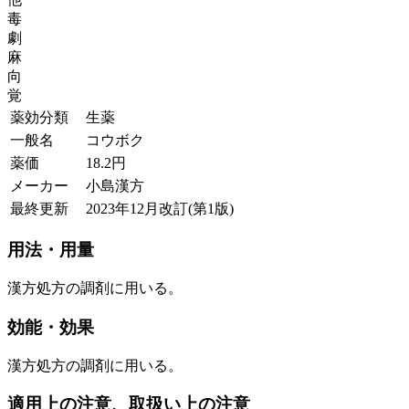
毒
劇
麻
向
覚
薬効分類
生薬
一般名
コウボク
薬価
18.2
円
メーカー
小島漢方
最終更新
2023年12月改訂(第1版)
用法・用量
漢方処方の調剤に用いる。
効能・効果
漢方処方の調剤に用いる。
適用上の注意、取扱い上の注意