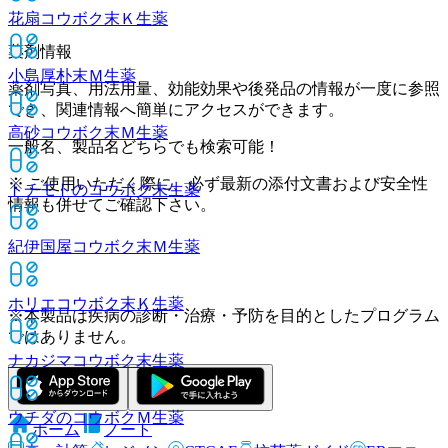
花扇コウボク末Ｋ
生薬
薬剤情報
小島厚朴末Ｍ
生薬
薬剤写真、用法用量、効能効果や後発品の情報が一度に参照
でき、関連情報へ簡単にアクセスができます。
高砂コウボク末Ｍ
生薬
一般名、製品名どちらでも検索可能！
※ ご使用いただく際に、必ず最新の添付文書および安全性
トチモトのコウボク末
生薬
情報も併せてご確認下さい。
紀伊国屋コウボク末Ｍ
生薬
ホリエコウボク末Ｋ
生薬
※本製品は疾病の診断・治療・予防を目的としたプログラム
ではありません。
ナカジマコウボク末
生薬
ウチダのコウボクＭ
生薬
ホーム
ノート