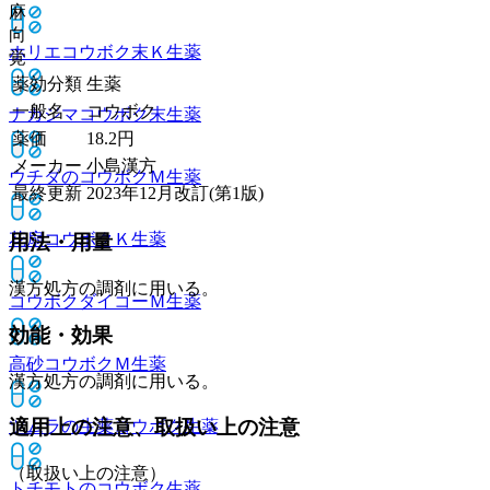
麻
向
ホリエコウボク末Ｋ
生薬
覚
薬効分類
生薬
一般名
コウボク
ナカジマコウボク末
生薬
薬価
18.2
円
メーカー
小島漢方
ウチダのコウボクＭ
生薬
最終更新
2023年12月改訂(第1版)
花扇コウボクＫ
生薬
用法・用量
漢方処方の調剤に用いる。
コウボクダイコーＭ
生薬
効能・効果
高砂コウボクＭ
生薬
漢方処方の調剤に用いる。
適用上の注意、取扱い上の注意
ツムラの生薬コウボク
生薬
（取扱い上の注意）
トチモトのコウボク
生薬