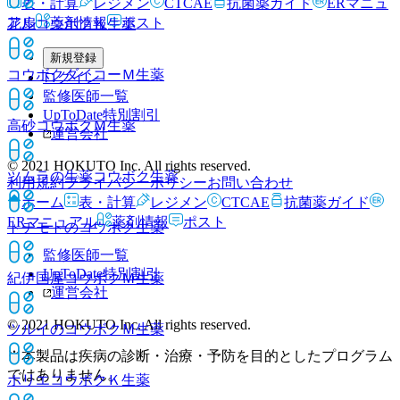
表・計算
レジメン
CTCAE
抗菌薬ガイド
ERマニュ
アル
薬剤情報
ポスト
花扇コウボクＫ
生薬
新規登録
コウボクダイコーＭ
生薬
ログイン
監修医師一覧
UpToDate特別割引
高砂コウボクＭ
生薬
運営会社
© 2021 HOKUTO Inc. All rights reserved.
ツムラの生薬コウボク
生薬
利用規約
プライバシーポリシー
お問い合わせ
ホーム
表・計算
レジメン
CTCAE
抗菌薬ガイド
ERマニュアル
薬剤情報
ポスト
トチモトのコウボク
生薬
監修医師一覧
UpToDate特別割引
紀伊国屋コウボクＭ
生薬
運営会社
© 2021 HOKUTO Inc. All rights reserved.
ツルイのコウボクＭ
生薬
※本製品は疾病の診断・治療・予防を目的としたプログラム
ではありません。
ホリエコウボクＫ
生薬