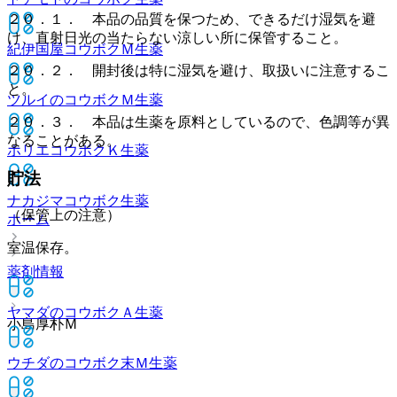
２０．１． 本品の品質を保つため、できるだけ湿気を避
け、直射日光の当たらない涼しい所に保管すること。
紀伊国屋コウボクＭ
生薬
２０．２． 開封後は特に湿気を避け、取扱いに注意するこ
と。
ツルイのコウボクＭ
生薬
２０．３． 本品は生薬を原料としているので、色調等が異
なることがある。
ホリエコウボクＫ
生薬
貯法
ナカジマコウボク
生薬
（保管上の注意）
ホーム
室温保存。
薬剤情報
ヤマダのコウボクＡ
生薬
小島厚朴Ｍ
ウチダのコウボク末Ｍ
生薬