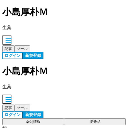
小島厚朴Ｍ
生薬
記事
ツール
ログイン
新規登録
小島厚朴Ｍ
生薬
記事
ツール
ログイン
新規登録
薬剤情報
後発品
他