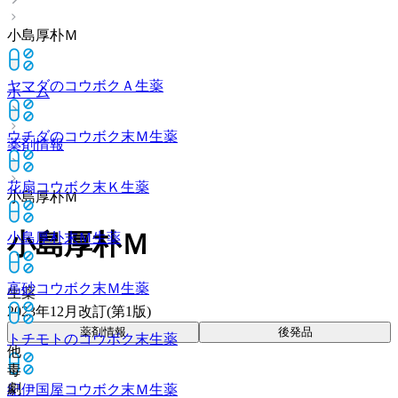
小島厚朴Ｍ
ヤマダのコウボクＡ
生薬
ホーム
ウチダのコウボク末Ｍ
生薬
薬剤情報
花扇コウボク末Ｋ
生薬
小島厚朴Ｍ
小島厚朴Ｍ
小島厚朴末Ｍ
生薬
高砂コウボク末Ｍ
生薬
生薬
2023年12月改訂(第1版)
薬剤情報
後発品
トチモトのコウボク末
生薬
他
毒
劇
紀伊国屋コウボク末Ｍ
生薬