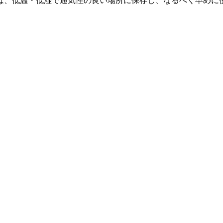
は、低温・低湿で通気性の良い場所に保存し、なるべく早めに