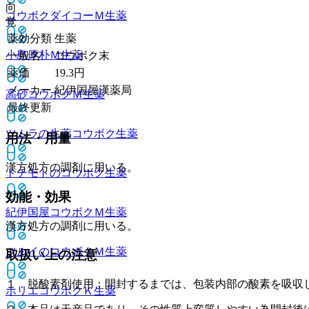
向
コウボクダイコーＭ
生薬
覚
薬効分類
生薬
小島厚朴Ｍ
生薬
一般名
コウボク末
薬価
19.3
円
メーカー
紀伊国屋漢薬局
高砂コウボクＭ
生薬
最終更新
ツムラの生薬コウボク
生薬
用法・用量
漢方処方の調剤に用いる。
トチモトのコウボク
生薬
効能・効果
紀伊国屋コウボクＭ
生薬
漢方処方の調剤に用いる。
ツルイのコウボクＭ
生薬
取扱い上の注意
１．脱酸素剤使用：開封するまでは、包装内部の酸素を吸収
ホリエコウボクＫ
生薬