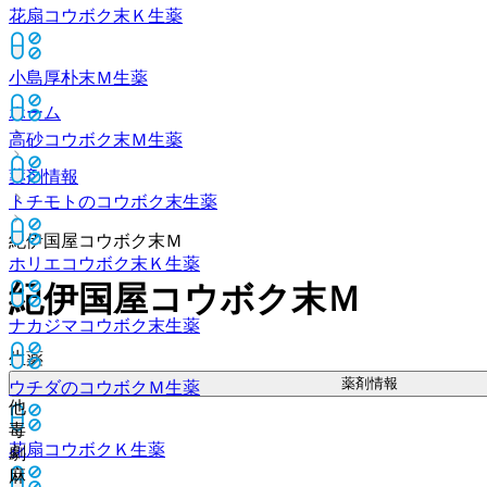
花扇コウボク末Ｋ
生薬
小島厚朴末Ｍ
生薬
ホーム
高砂コウボク末Ｍ
生薬
薬剤情報
トチモトのコウボク末
生薬
紀伊国屋コウボク末Ｍ
ホリエコウボク末Ｋ
生薬
紀伊国屋コウボク末Ｍ
ナカジマコウボク末
生薬
生薬
薬剤情報
ウチダのコウボクＭ
生薬
他
毒
花扇コウボクＫ
生薬
劇
麻