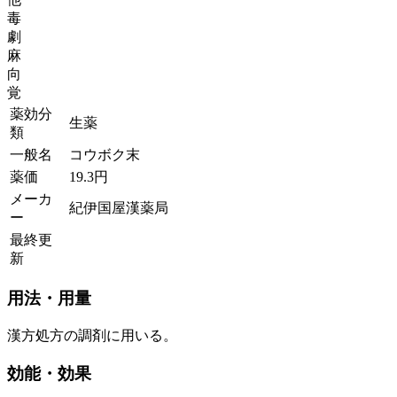
毒
劇
麻
向
覚
薬効分
生薬
類
一般名
コウボク末
薬価
19.3
円
メーカ
紀伊国屋漢薬局
ー
最終更
新
用法・用量
漢方処方の調剤に用いる。
効能・効果