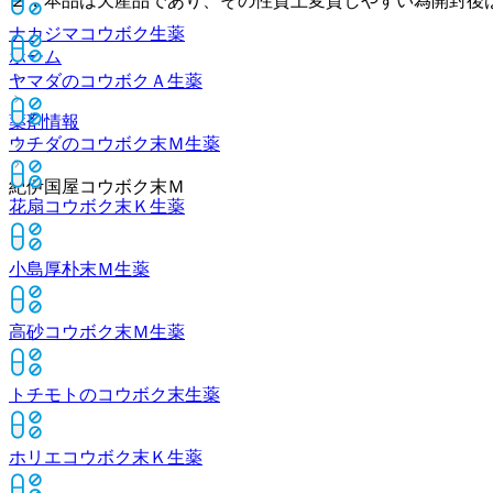
２．本品は天産品であり、その性質上変質しやすい為開封後
ナカジマコウボク
生薬
ホーム
ヤマダのコウボクＡ
生薬
薬剤情報
ウチダのコウボク末Ｍ
生薬
紀伊国屋コウボク末Ｍ
花扇コウボク末Ｋ
生薬
小島厚朴末Ｍ
生薬
高砂コウボク末Ｍ
生薬
トチモトのコウボク末
生薬
ホリエコウボク末Ｋ
生薬