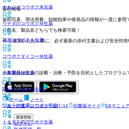
ナカジマコウボク末
生薬
薬剤情報
薬剤写真、用法用量、効能効果や後発品の情報が一度に参照
ウチダのコウボクＭ
生薬
一般名、製品名どちらでも検索可能！
花扇コウボクＫ
生薬
※ ご使用いただく際に、必ず最新の添付文書および安全性情
コウボクダイコーＭ
生薬
※本製品は疾病の診断・治療・予防を目的としたプログラム
小島厚朴Ｍ
生薬
高砂コウボクＭ
生薬
ホーム
ノート
ツムラの生薬コウボク
生薬
表・計算
レジメン
CTCAE
抗菌薬ガイド
ERマニュ
新規登録
トチモトのコウボク
生薬
ログイン