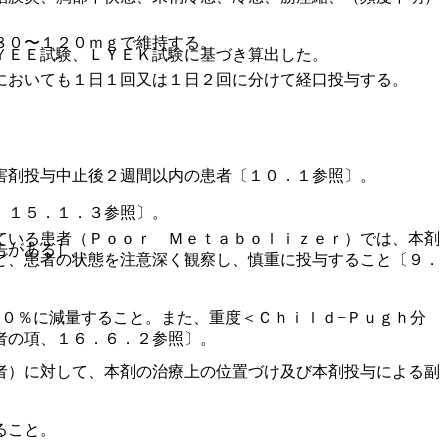
８０〜１２０ｍｇで維持する。
ＹＥＥ試験、ＬＹＥＫ試験に基づき算出した。
においても１日１回又は１日２回に分けて経口投与する。
害剤投与中止後２週間以内の患者〔１０．１参照〕。
、１５．１．３参照〕。
ている患者（Ｐｏｏｒ Ｍｅｔａｂｏｌｉｚｅｒ）では、本剤
告がある］。
ど、患者の状態を注意深く観察し、慎重に投与すること〔９．
０％に減量すること。また、重度＜Ｃｈｉｌｄ−Ｐｕｇｈ分
者の項、１６．６．２参照〕。
者）に対して、本剤の治療上の位置づけ及び本剤投与による副
ること。