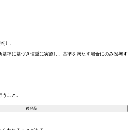
参照〕。
断基準に基づき慎重に実施し、基準を満たす場合にのみ投与す
。
行うこと。
後発品