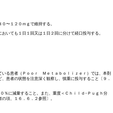
８０〜１２０ｍｇで維持する。
においても１日１回又は１日２回に分けて経口投与する。
ている患者（Ｐｏｏｒ Ｍｅｔａｂｏｌｉｚｅｒ）では、本剤
ど、患者の状態を注意深く観察し、慎重に投与すること〔９．
０％に減量すること。また、重度＜Ｃｈｉｌｄ−Ｐｕｇｈ分
者の項、１６．６．２参照〕。