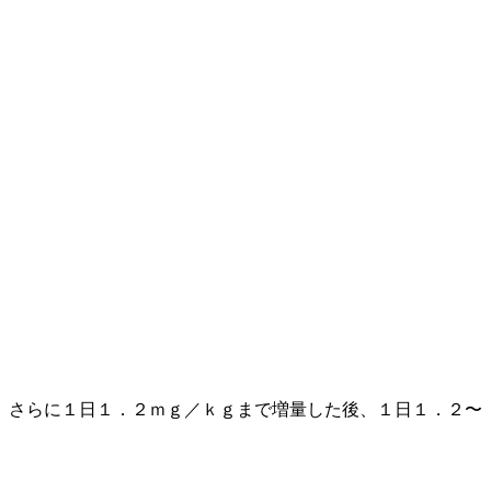
、さらに１日１．２ｍｇ／ｋｇまで増量した後、１日１．２〜