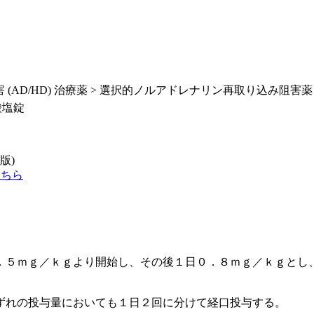
 (AD/HD) 治療薬 > 選択的ノルアドレナリン再取り込み阻害薬
酸塩錠
版)
こちら
．５ｍｇ／ｋｇより開始し、その後１日０．８ｍｇ／ｋｇとし
ずれの投与量においても１日２回に分けて経口投与する。