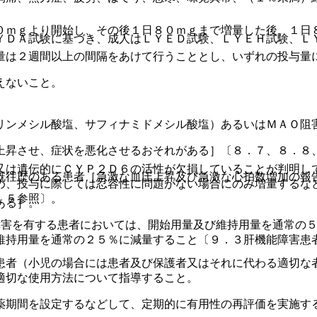
０ｍｇより開始し、その後１日８０ｍｇまで増量した後、１日
ＹＤＡ試験に基づき、成人はＬＹＥＤ試験、ＬＹＥＨ試験、Ｌ
量は２週間以上の間隔をあけて行うこととし、いずれの投与量
えないこと。
リンメシル酸塩、サフィナミドメシル酸塩）あるいはＭＡＯ阻
上昇させ、症状を悪化させるおそれがある］〔８．７、８．８
又は遺伝的にＣＹＰ２Ｄ６の活性が欠損していることが判明し
既往歴のある患者［急激な血圧上昇及び急激な心拍数増加の報
め、投与に際しては忍容性に問題がない場合にのみ増量するな
．５参照〕。
ある］。
障害を有する患者においては、開始用量及び維持用量を通常の５
維持用量を通常の２５％に減量すること〔９．３肝機能障害患
患者（小児の場合には患者及び保護者又はそれに代わる適切な
適切な使用方法について指導すること。
薬期間を設定するなどして、定期的に有用性の再評価を実施す