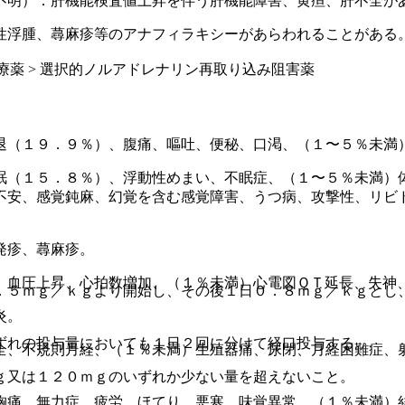
不明）：肝機能検査値上昇を伴う肝機能障害、黄疸、肝不全が
性浮腫、蕁麻疹等のアナフィラキシーがあらわれることがある
) 治療薬 > 選択的ノルアドレナリン再取り込み阻害薬
退（１９．９％）、腹痛、嘔吐、便秘、口渇、（１〜５％未満
眠（１５．８％）、浮動性めまい、不眠症、（１〜５％未満）
不安、感覚鈍麻、幻覚を含む感覚障害、うつ病、攻撃性、リビ
発疹、蕁麻疹。
、血圧上昇、心拍数増加、（１％未満）心電図ＱＴ延長、失神
．５ｍｇ／ｋｇより開始し、その後１日０．８ｍｇ／ｋｇとし
炎。
ずれの投与量においても１日２回に分けて経口投与する。
全、不規則月経、（１％未満）生殖器痛、尿閉、月経困難症、
ｇ又は１２０ｍｇのいずれか少ない量を超えないこと。
胸痛、無力症、疲労、ほてり、悪寒、味覚異常、（１％未満）