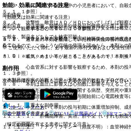
効能・効果に関連する注意
８．３． 臨床試験で本剤投与中の小児患者において、自殺
５．１．１参照〕。
薬剤情報
（効能又は効果に関連する注意）
８．４． 攻撃性、敵意はＡＤ／ＨＤにおいてしばしば観察
薬剤写真、用法用量、効能効果や後発品の情報が一度に参照
５．１． ６歳未満の患者における有効性及び安全性は確立
について観察すること〔１５．１．２参照〕。
一般名、製品名どちらでも検索可能！
５．２． ＡＤ／ＨＤの診断は、米国精神医学会の精神疾患
８．５． 通常量の本剤を服用していた精神病性障害の既往
ること。
れているので、このような症状の発現を認めたら、本剤との
※ ご使用いただく際に、必ず最新の添付文書および安全性情
＊）Ｄｉａｇｎｏｓｔｉｃ ａｎｄ Ｓｔａｔｉｓｔｉｃａ
８．６． 眠気、めまい等が起こることがあるので、本剤投
８．７． 心血管系に対する影響を観察するため、本剤の投
副作用
１．３参照〕。
※本製品は疾病の診断・治療・予防を目的としたプログラム
次の副作用があらわれることがあるので、観察を十分に行い
８．８． 本剤は血圧に影響又は心拍数に影響を与えること
討すること。また、患者の心疾患に関する病歴、突然死や重
重大な副作用
本剤の投与を検討する場合には、投与開始前に心電図検査等
１１．１． 重大な副作用
ホーム
ノート
８．９． 小児において本剤の投与初期に体重増加抑制、成
与の中断等を考慮すること。
表・計算
レジメン
CTCAE
抗菌薬ガイド
ERマニュ
１１．１．１． 肝機能障害、黄疸、肝不全（いずれも頻度
（特定の背景を有する患者に関する注意）
新規登録
１１．１．２． アナフィラキシー（頻度不明）：血管神経