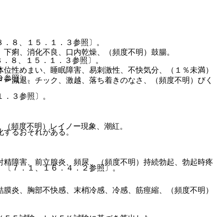
８．８、１５．１．３参照〕。
）下痢、消化不良、口内乾燥、（頻度不明）鼓腸。
８．８、１５．１．３参照〕。
体位性めまい、睡眠障害、易刺激性、不快気分、（１％未満）
３参照〕。
ドー減退、チック、激越、落ち着きのなさ、（頻度不明）びく
１．３参照〕。
、（頻度不明）レイノー現象、潮紅。
化するおそれがある。
射精障害、前立腺炎、頻尿、（頻度不明）持続勃起、勃起時疼
）〔７．１、１６．４．２参照〕。
結膜炎、胸部不快感、末梢冷感、冷感、筋痙縮、（頻度不明）