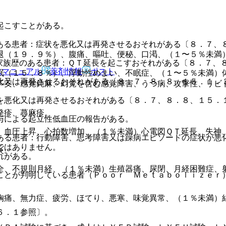
起こすことがある。
ある患者：症状を悪化又は再発させるおそれがある〔８．７、
退（１９．９％）、腹痛、嘔吐、便秘、口渇、（１〜５％未満
家族歴のある患者：ＱＴ延長を起こすおそれがある〔８．７、
Rマニュアル
薬剤情報
ポスト
眠（１５．８％）、浮動性めまい、不眠症、（１〜５％未満）
化又は再発させるおそれがある〔８．７、８．８、１５．１．
不安、感覚鈍麻、幻覚を含む感覚障害、うつ病、攻撃性、リビ
を悪化又は再発させるおそれがある〔８．７、８．８、１５．
発疹、蕁麻疹。
与による起立性低血圧の報告がある。
、血圧上昇、心拍数増加、（１％未満）心電図ＱＴ延長、失神
ある患者：行動障害、思考障害又は躁病エピソードの症状が悪
ではありません。
炎。
れがある。
全、不規則月経、（１％未満）生殖器痛、尿閉、月経困難症、
ことが判明している患者（Ｐｏｏｒ Ｍｅｔａｂｏｌｉｚｅｒ
胸痛、無力症、疲労、ほてり、悪寒、味覚異常、（１％未満）
６．１参照〕。