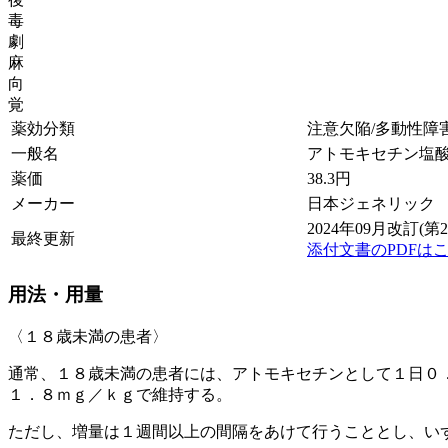
毒
劇
麻
向
覚
薬効分類
注意欠陥/多動性障害
一般名
アトモキセチン塩
薬価
38.3
円
メーカー
日本ジェネリック
2024年09月改訂(第2
最終更新
添付文書のPDFは
用法・用量
〈１８歳未満の患者〉
通常、１８歳未満の患者には、アトモキセチンとして１日０
１．８ｍｇ／ｋｇで維持する。
ただし、増量は１週間以上の間隔をあけて行うこととし、い