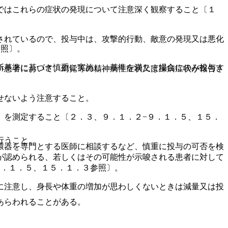
ではこれらの症状の発現について注意深く観察すること〔１
されているので、投与中は、攻撃的行動、敵意の発現又は悪化
参照〕。
断基準に基づき慎重に実施し、基準を満たす場合にのみ投与す
い患者において、幻覚等の精神病性症状又は躁病症状が報告さ
。
。
せないよう注意すること。
）を測定すること〔２．３、９．１．２−９．１．５、１５．
行うこと。
環器を専門とする医師に相談するなど、慎重に投与の可否を検
が認められる、若しくはその可能性が示唆される患者に対して
９．１．５、１５．１．３参照〕。
に注意し、身長や体重の増加が思わしくないときは減量又は投
あらわれることがある。
。