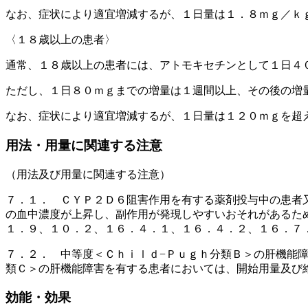
なお、症状により適宜増減するが、１日量は１．８ｍｇ／ｋ
〈１８歳以上の患者〉
通常、１８歳以上の患者には、アトモキセチンとして１日４
ただし、１日８０ｍｇまでの増量は１週間以上、その後の増
なお、症状により適宜増減するが、１日量は１２０ｍｇを超
用法・用量に関連する注意
（用法及び用量に関連する注意）
７．１． ＣＹＰ２Ｄ６阻害作用を有する薬剤投与中の患者
の血中濃度が上昇し、副作用が発現しやすいおそれがあるた
１．９、１０．２、１６．４．１、１６．４．２、１６．７
７．２． 中等度＜Ｃｈｉｌｄ−Ｐｕｇｈ分類Ｂ＞の肝機能
類Ｃ＞の肝機能障害を有する患者においては、開始用量及び
効能・効果