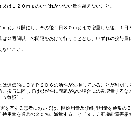
ｇ又は１２０ｍｇのいずれか少ない量を超えないこと。
０ｍｇより開始し、その後１日８０ｍｇまで増量した後、１日
量は２週間以上の間隔をあけて行うこととし、いずれの投与量
えないこと。
又は遺伝的にＣＹＰ２Ｄ６の活性が欠損していることが判明し
め、投与に際しては忍容性に問題がない場合にのみ増量するな
．５参照〕。
障害を有する患者においては、開始用量及び維持用量を通常の５
維持用量を通常の２５％に減量すること〔９．３肝機能障害患