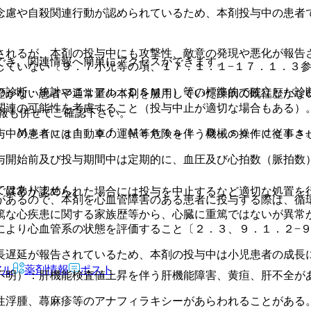
念慮や自殺関連行動が認められているため、本剤投与中の患者
されるが、本剤の投与中にも攻撃性、敵意の発現や悪化が報告
でき、関連情報へ簡単にアクセスができます。
していない〔９．７小児等の項、１７．１．１−１７．１．３
の診断・統計マニュアル（ＤＳＭ＊）等の標準的で確立した診
歴がない患者や通常量の本剤を服用していた躁病の既往歴がな
関連の可能性を考慮すること（投与中止が適切な場合もある）
報も併せてご確認下さい。
ｌ Ｍａｎｕａｌ ｏｆ Ｍｅｎｔａｌ Ｄｉｓｏｒｄｅｒｓ
与中の患者には自動車の運転等危険を伴う機械の操作に従事さ
与開始前及び投与期間中は定期的に、血圧及び心拍数（脈拍数
ではありません。
、異常が認められた場合には投与を中止するなど適切な処置を
があるので、本剤を心血管障害のある患者に投与する際は、循
篤な心疾患に関する家族歴等から、心臓に重篤ではないが異常
により心血管系の状態を評価すること〔２．３、９．１．２−
長遅延が報告されているため、本剤の投与中は小児患者の成長
アル
薬剤情報
ポスト
不明）：肝機能検査値上昇を伴う肝機能障害、黄疸、肝不全が
性浮腫、蕁麻疹等のアナフィラキシーがあらわれることがある