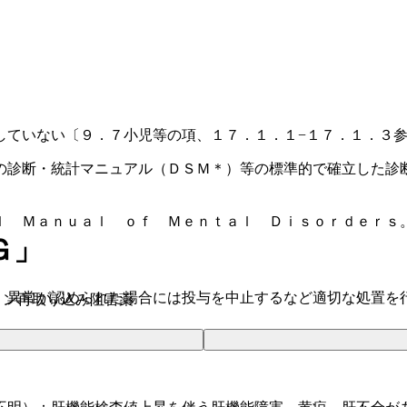
していない〔９．７小児等の項、１７．１．１−１７．１．３
の診断・統計マニュアル（ＤＳＭ＊）等の標準的で確立した診
ｌ Ｍａｎｕａｌ ｏｆ Ｍｅｎｔａｌ Ｄｉｓｏｒｄｅｒｓ
Ｇ」
、異常が認められた場合には投与を中止するなど適切な処置を
レナリン再取り込み阻害薬