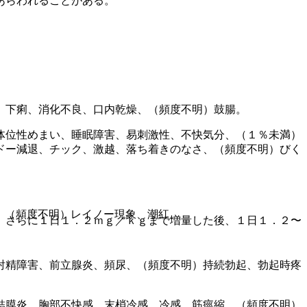
あらわれることがある。
。
）下痢、消化不良、口内乾燥、（頻度不明）鼓腸。
体位性めまい、睡眠障害、易刺激性、不快気分、（１％未満）
ドー減退、チック、激越、落ち着きのなさ、（頻度不明）びく
、（頻度不明）レイノー現象、潮紅。
、さらに１日１．２ｍｇ／ｋｇまで増量した後、１日１．２〜
射精障害、前立腺炎、頻尿、（頻度不明）持続勃起、勃起時疼
結膜炎、胸部不快感、末梢冷感、冷感、筋痙縮、（頻度不明）