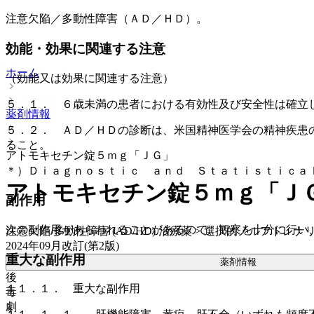
注意欠陥／多動性障害（ＡＤ／ＨＤ）。
効能・効果に関連する注意
ホーム
（効能又は効果に関連する注意）
５．１． ６歳未満の患者における有効性及び安全性は確立
薬剤情報
５．２． ＡＤ／ＨＤの診断は、米国精神医学会の精神疾患
ること。
アトモキセチン錠５ｍｇ「ＪＧ」
＊）Ｄｉａｇｎｏｓｔｉｃ ａｎｄ Ｓｔａｔｉｓｔｉｃａ
アトモキセチン錠５ｍｇ「Ｊ
副作用
次の副作用があらわれることがあるので、観察を十分に行い
注意欠陥/多動性障害 (AD/HD) 治療薬 > 選択的ノルアド
2024年09月改訂(第2版)
重大な副作用
薬剤情報
後
１１．１． 重大な副作用
毒
劇