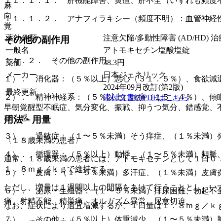
１１．１．１． 肝機能障害、黄疸、肝不全（いずれも頻度
麻
向
１１．１．２． アナフィラキシー（頻度不明）：血管神経
覚
薬効分類
注意欠陥/多動性障害 (AD/HD
その他の副作用
一般名
アトモキセチン塩酸塩錠
１１．２． その他の副作用
薬価
38.3
円
メーカー
日本ジェネリック
１）． 消化器：（５％以上）悪心（３１．５％）、食欲減
2024年09月改訂(第2版)
最終更新
２）． 精神神経系：（５％以上）頭痛（１５．４％）、傾
添付文書のPDFはこちら
早朝覚醒型不眠症、気分変化、振戦、抑うつ気分、錯感覚、
びく感。
用法・用量
３）． 過敏症：（１〜５％未満）そう痒症、（１％未満）
〈１８歳未満の患者〉
４）． 循環器：（５％以上）動悸、（１〜５％未満）頻脈
通常、１８歳未満の患者には、アトモキセチンとして１日０
１．８ｍｇ／ｋｇで維持する。
５）． 皮膚：（１〜５％未満）多汗症、（１％未満）皮膚
ただし、増量は１週間以上の間隔をあけて行うこととし、い
６）． 泌尿・生殖器：（１〜５％未満）排尿困難、勃起不
痛、射精不能、精巣痛、オルガズム異常、尿意切迫。
なお、症状により適宜増減するが、１日量は１．８ｍｇ／ｋ
７）． その他：（５％以上）体重減少、（１〜５％未満）