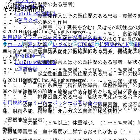
ログイン
（合併症・既往歴等のある患者）
監修医師一覧
その他の副作用
UpToDate特別割引
９．１．１． 痙攣発作又はその既往歴のある患者：痙攣を
運営会社
１１．２． その他の副作用
９．１．２． 心疾患（ＱＴ延長を含む）又はその既往歴の
© 2021 HOKUTO Inc. All rights reserved.
１）． 消化器：（５％以上）悪心（３１．５％）、食欲減
利用規約
プライバシーポリシー
お問い合わせ
９．１．３． 先天性ＱＴ延長症候群の患者又はＱＴ延長の
ホーム
表・計算
レジメン
CTCAE
抗菌薬ガイド
E
２）． 精神神経系：（５％以上）頭痛（１５．４％）、傾
９．１．４． 高血圧又はその既往歴のある患者：症状を悪
早朝覚醒型不眠症、気分変化、振戦、抑うつ気分、錯感覚、
監修医師一覧
びく感。
９．１．５． 脳血管障害又はその既往歴のある患者：症状
UpToDate特別割引
運営会社
３）． 過敏症：（１〜５％未満）そう痒症、（１％未満）
９．１．６． 起立性低血圧の既往歴のある患者：本剤の投
© 2021 HOKUTO Inc. All rights reserved.
４）． 循環器：（５％以上）動悸、（１〜５％未満）頻脈
９．１．７． 精神系疾患（精神病性障害、双極性障害）の
※本製品は疾病の診断・治療・予防を目的としたプログラム
５）． 皮膚：（１〜５％未満）多汗症、（１％未満）皮膚
９．１．８． 排尿困難のある患者：症状を悪化させるおそ
利用規約
プライバシーポリシー
お問い合わせ
６）． 泌尿・生殖器：（１〜５％未満）排尿困難、勃起不
９．１．９． 遺伝的にＣＹＰ２Ｄ６の活性が欠損している
痛、射精不能、精巣痛、オルガズム異常、尿意切迫。
（腎機能障害患者）
７）． その他：（５％以上）体重減少、（１〜５％未満）
散瞳。
腎機能障害患者：血中濃度が上昇するおそれがある〔１６．