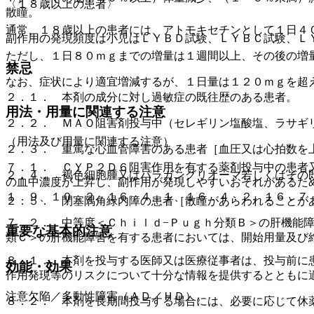
〈１８歳以上の患者〉
散瞳。
通常、１８歳以上の患者には、アトモキセチンとして１日４
副作用の発現頻度は小児はＬＹＢＤ試験、ＬＹＢＣ試験、Ｌ
ただし、１日８０ｍｇまでの増量は１週間以上、その後の増
禁忌
なお、症状により適宜増減するが、１日量は１２０ｍｇを超
２．１． 本剤の成分に対し過敏症の既往歴のある患者。
用法・用量に関連する注意
２．２． ＭＡＯ阻害剤投与中（セレギリン塩酸塩、ラサギ
（用法及び用量に関連する注意）
２．３． 重篤な心血管障害のある患者［血圧又は心拍数を
７．１． ＣＹＰ２Ｄ６阻害作用を有する薬剤投与中の患者
２．４． 褐色細胞腫又はパラガングリオーマ若しくはその
の血中濃度が上昇し、副作用が発現しやすいおそれがあるた
１．９、１０．２、１６．４．１、１６．４．２、１６．７
２．５． 閉塞隅角緑内障の患者［散瞳があらわれることが
７．２． 中等度＜Ｃｈｉｌｄ−Ｐｕｇｈ分類Ｂ＞の肝機能
重要な基本的注意
類Ｃ＞の肝機能障害を有する患者においては、開始用量及び
８．１． 本剤を投与する医師又は医療従事者は、投与前に
効能・効果
作用発現等のリスクについて十分な情報を提供するとともに
注意欠陥／多動性障害（ＡＤ／ＨＤ）。
８．２． 本剤を長期間投与する場合には、必要に応じて休