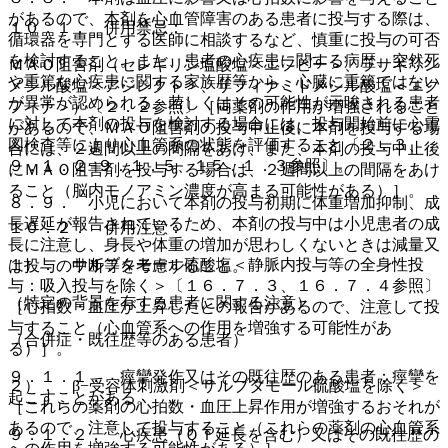
があるので、本剤を心血管障害のある患者に投与する際は、
１０．１． 併用禁忌：
循環器を専門とする医師に相談するなど、慎重に投与の可否
を検討すること。また、患者の心疾患に関する病歴、突然死
ＭＡＯ阻害剤（セレギリン塩酸塩＜エフピー＞、ラサギリン
や重篤な心疾患に関する家族歴等から、心臓に重篤ではない
メシル酸塩＜アジレクト＞、サフィナミドメシル酸塩＜エク
が異常が認められる、若しくはその可能性が示唆される患者
フィナ＞）〔２．２参照〕［両薬剤の作用が増強されること
に対して本剤の投与を検討する場合には、投与開始前に心電
があるので、ＭＡＯ阻害剤の投与中止後に本剤を投与する場
図検査等により心血管系の状態を評価すること〔２．３、
合には、２週間以上の間隔をあけ、また、本剤の投与中止後
９．１．２−９．１．５、１５．１．３参照〕。
にＭＡＯ阻害剤を投与する場合は、２週間以上の間隔をあけ
ること（脳内モノアミン濃度が高まる可能性がある）］。
８．９． 小児において本剤の投与初期に体重増加抑制、成
長遅延が報告されているため、本剤の投与中は小児患者の成
１０．２． 併用注意：
長に注意し、身長や体重の増加が思わしくないときは減量又
１）． サルブタモール硫酸塩＜静脈内投与等の全身性投
は投与の中断等を考慮すること。
与：吸入投与を除く＞〔１６．７．３、１６．７．４参照〕
（特定の背景を有する患者に関する注意）
［心拍数・血圧が上昇したとの報告があるので、注意して投
与すること（心血管系への作用を増強する可能性があ
（合併症・既往歴等のある患者）
る）］。
９．１．１． 痙攣発作又はその既往歴のある患者：痙攣を
２）． β−受容体刺激剤＜サルブタモール硫酸塩を除く＞
起こすことがある。
［これらの薬剤の心拍数・血圧上昇作用が増強するおそれが
あるので、注意して投与すること（これらの薬剤の心血管系
９．１．２． 心疾患（ＱＴ延長を含む）又はその既往歴の