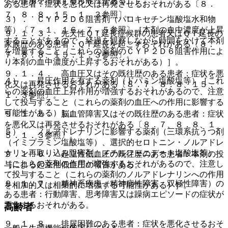
への作用を増強する可能性がある）］。
ある患者：症状を悪化又は再発させるおそれがある〔８．
７、８．８、１５．１．３参照〕。
３）． ＣＹＰ２Ｄ６阻害剤（パロキセチン塩酸塩水和物
等）〔７．１、１６．７．５参照〕［本剤の血中濃度が上昇
９．１．３． 先天性ＱＴ延長症候群の患者又はＱＴ延長の
することがあるので、経過を観察しながら時間をかけて本剤
家族歴のある患者：ＱＴ延長を起こすおそれがある〔８．
を増量すること（これらの薬剤のＣＹＰ２Ｄ６阻害作用によ
７、８．８、１５．１．３参照〕。
り本剤の血中濃度が上昇するおそれがある）］。
９．１．４． 高血圧又はその既往歴のある患者：症状を悪
４）． 昇圧作用を有する薬剤（ドパミン塩酸塩等）［これ
化又は再発させるおそれがある〔８．７、８．８、１５．
らの薬剤の血圧上昇作用が増強するおそれがあるので、注意
１．３参照〕。
して投与すること（これらの薬剤の血圧への作用に影響する
可能性がある）］。
９．１．５． 脳血管障害又はその既往歴のある患者：症状
を悪化又は再発させるおそれがある〔８．７、８．８、１
５）． ノルアドレナリンに影響する薬剤（三環系抗うつ剤
５．１．３参照〕。
（イミプラミン塩酸塩等）、選択的セロトニン・ノルアドレ
ナリン再取り込み阻害剤、メチルフェニデート塩酸塩等）
９．１．６． 起立性低血圧の既往歴のある患者：本剤の投
［これらの薬剤の作用が増強するおそれがあるので、注意し
与による起立性低血圧の報告がある。
て投与すること（これらの薬剤のノルアドレナリンへの作用
９．１．７． 精神系疾患（精神病性障害、双極性障害）の
を相加的又は相乗的に増強する可能性がある）］。
ある患者：行動障害、思考障害又は躁病エピソードの症状が
悪化するおそれがある。
高齢者
９．１．８． 排尿困難のある患者：症状を悪化させるおそ