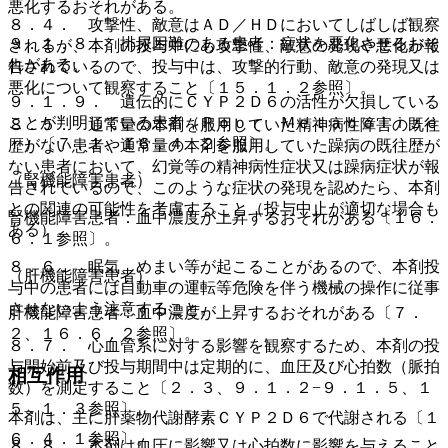
悪化するおそれがある。
８．４． 攻撃性、敵意はＡＤ／ＨＤにおいてしばしば観察
９．１．８． 排尿困難のある患者：症状を悪化させるおそ
されるが、本剤の投与中にも攻撃性、敵意の発現や悪化が報
れがある。
告されているので、投与中は、攻撃的行動、敵意の発現又は
悪化について観察すること〔１５．１．２参照〕。
９．１．９． 遺伝的にＣＹＰ２Ｄ６の活性が欠損している
ことが判明している患者（Ｐｏｏｒ Ｍｅｔａｂｏｌｉｚｅ
８．５． 通常量の本剤を服用していた精神病性障害の既往
ｒ）〔７．１、１６．４．２参照〕。
歴がない患者や通常量の本剤を服用していた躁病の既往歴が
ない患者において、幻覚等の精神病性症状又は躁病症状が報
（腎機能障害患者）
告されているので、このような症状の発現を認めたら、本剤
との関連の可能性を考慮すること（投与中止が適切な場合も
腎機能障害患者：血中濃度が上昇するおそれがある〔１６．
ある）。
６．１参照〕。
８．６． 眠気、めまい等が起こることがあるので、本剤投
（肝機能障害患者）
与中の患者には自動車の運転等危険を伴う機械の操作に従事
させないよう注意すること。
肝機能障害患者：血中濃度が上昇するおそれがある〔７．
２、１６．６．２参照〕。
８．７． 心血管系に対する影響を観察するため、本剤の投
与開始前及び投与期間中は定期的に、血圧及び心拍数（脈拍
相互作用
数）を測定すること〔２．３、９．１．２−９．１．５、１
５．１．３参照〕。
本剤は、主に肝薬物代謝酵素ＣＹＰ２Ｄ６で代謝される〔１
６．４．１参照〕。
８．８． 本剤は血圧に影響又は心拍数に影響を与えること