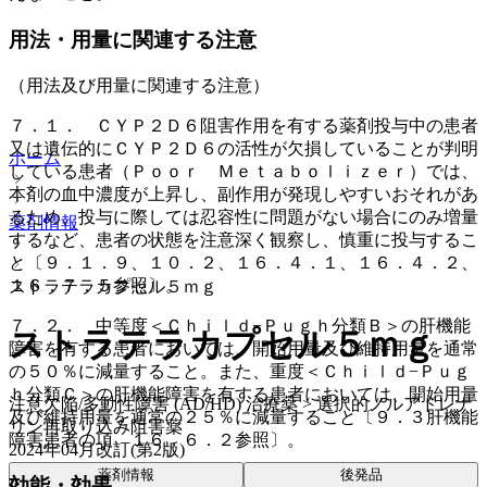
用法・用量に関連する注意
（用法及び用量に関連する注意）
７．１． ＣＹＰ２Ｄ６阻害作用を有する薬剤投与中の患者
又は遺伝的にＣＹＰ２Ｄ６の活性が欠損していることが判明
ホーム
している患者（Ｐｏｏｒ Ｍｅｔａｂｏｌｉｚｅｒ）では、
本剤の血中濃度が上昇し、副作用が発現しやすいおそれがあ
るため、投与に際しては忍容性に問題がない場合にのみ増量
薬剤情報
するなど、患者の状態を注意深く観察し、慎重に投与するこ
と〔９．１．９、１０．２、１６．４．１、１６．４．２、
１６．７．５参照〕。
ストラテラカプセル５ｍｇ
７．２． 中等度＜Ｃｈｉｌｄ−Ｐｕｇｈ分類Ｂ＞の肝機能
ストラテラカプセル５ｍｇ
障害を有する患者においては、開始用量及び維持用量を通常
の５０％に減量すること。また、重度＜Ｃｈｉｌｄ−Ｐｕｇ
ｈ分類Ｃ＞の肝機能障害を有する患者においては、開始用量
注意欠陥/多動性障害 (AD/HD) 治療薬 > 選択的ノルアドレナ
及び維持用量を通常の２５％に減量すること〔９．３肝機能
リン再取り込み阻害薬
障害患者の項、１６．６．２参照〕。
2024年04月改訂(第2版)
薬剤情報
後発品
効能・効果