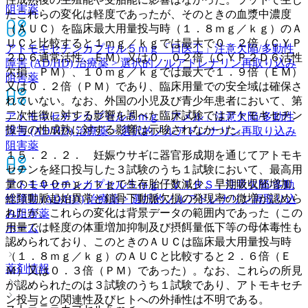
阻害薬
たこれらの変化は軽度であったが、そのときの血漿中濃度
（ＡＵＣ）を臨床最大用量投与時（１．８ｍｇ／ｋｇ）のＡ
ＵＣと比較すると１ｍｇ／ｋｇでは最大で０．２倍（ＣＹＰ
アトモキセチンカプセル５ｍｇ「日医工」
注意欠陥/多動性
２Ｄ６通常活性、ＥＭ）又は０．０２倍（ＣＹＰ２Ｄ６活性
障害 (AD/HD) 治療薬 > 選択的ノルアドレナリン再取り込み
欠損、ＰＭ）、１０ｍｇ／ｋｇでは最大で１．９倍（ＥＭ）
阻害薬
又は０．２倍（ＰＭ）であり、臨床用量での安全域は確保さ
れていない。なお、外国の小児及び青少年患者において、第
二次性徴に対する影響を調べた臨床試験ではアトモキセチン
アトモキセチンカプセル５ｍｇ「アメル」
注意欠陥/多動性
投与の性成熟に対する影響は示唆されなかった。
障害 (AD/HD) 治療薬 > 選択的ノルアドレナリン再取り込み
阻害薬
１５．２．２． 妊娠ウサギに器官形成期を通じてアトモキ
セチンを経口投与した３試験のうち１試験において、最高用
量の１００ｍｇ／ｋｇで生存胎仔数減少、早期吸収胚増加、
アトモキセチンカプセル５ｍｇ「ＶＴＲＳ」
注意欠陥/多動
総頚動脈起始異常と鎖骨下動脈欠損の発現率の微増が認めら
性障害 (AD/HD) 治療薬 > 選択的ノルアドレナリン再取り込
れたが、これらの変化は背景データの範囲内であった（この
み阻害薬
用量では軽度の体重増加抑制及び摂餌量低下等の母体毒性も
ホーム
認められており、このときのＡＵＣは臨床最大用量投与時
（１．８ｍｇ／ｋｇ）のＡＵＣと比較すると２．６倍（Ｅ
薬剤情報
Ｍ）又は０．３倍（ＰＭ）であった）。なお、これらの所見
が認められたのは３試験のうち１試験であり、アトモキセチ
ン投与との関連性及びヒトへの外挿性は不明である。