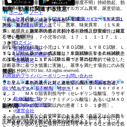
症、射精障害、前立腺炎、頻尿、（頻度不明）持続勃起、勃
効能・効果に関連する注意
起時疼痛、射精不能、精巣痛、オルガズム異常、尿意切迫。
ホーム
ノート
表・計算
レジメン
CTCAE
抗菌薬ガイド
ERマニュ
７）． その他：（５％以上）体重減少、（１〜５％未満）
（効能又は効果に関連する注意）
胸痛、無力症、疲労、ほてり、悪寒、味覚異常、（１％未
アル
薬剤情報
ポスト
満）結膜炎、胸部不快感、末梢冷感、冷感、筋痙縮、（頻度
５．１． ６歳未満の患者における有効性及び安全性は確立
新規登録
不明）散瞳。
していない〔９．７小児等の項、１７．１．１−１７．１．
ログイン
３参照〕。
副作用の発現頻度は小児はＬＹＢＤ試験、ＬＹＢＣ試験、Ｌ
監修医師一覧
ＹＤＡ試験に基づき、成人はＬＹＥＤ試験、ＬＹＥＨ試験、
５．２． ＡＤ／ＨＤの診断は、米国精神医学会の精神疾患
UpToDate特別割引
ＬＹＥＥ試験、ＬＹＥＫ試験に基づき算出した。
の診断・統計マニュアル（ＤＳＭ＊）等の標準的で確立した
運営会社
診断基準に基づき慎重に実施し、基準を満たす場合にのみ投
© 2021 HOKUTO Inc. All rights reserved.
禁忌
与すること。
利用規約
プライバシーポリシー
お問い合わせ
＊）Ｄｉａｇｎｏｓｔｉｃ ａｎｄ Ｓｔａｔｉｓｔｉｃａ
ホーム
表・計算
レジメン
CTCAE
抗菌薬ガイド
２．１． 本剤の成分に対し過敏症の既往歴のある患者。
ｌ Ｍａｎｕａｌ ｏｆ Ｍｅｎｔａｌ Ｄｉｓｏｒｄｅｒ
ERマニュアル
薬剤情報
ポスト
２．２． ＭＡＯ阻害剤投与中（セレギリン塩酸塩、ラサギ
ｓ。
監修医師一覧
リンメシル酸塩、サフィナミドメシル酸塩）あるいはＭＡＯ
UpToDate特別割引
副作用
阻害剤投与中止後２週間以内の患者〔１０．１参照〕。
運営会社
２．３． 重篤な心血管障害のある患者［血圧又は心拍数を
次の副作用があらわれることがあるので、観察を十分に行
© 2021 HOKUTO Inc. All rights reserved.
上昇させ、症状を悪化させるおそれがある］〔８．７、８．
い、異常が認められた場合には投与を中止するなど適切な処