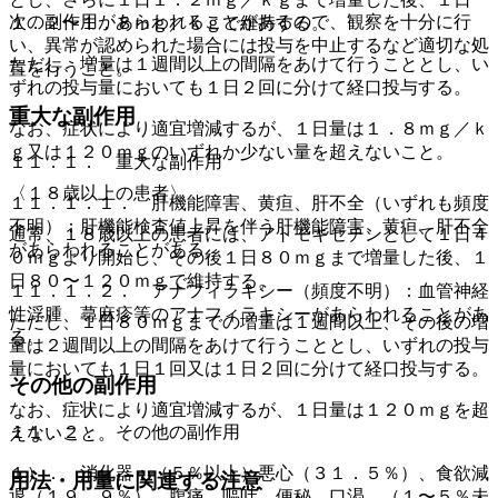
次の副作用があらわれることがあるので、観察を十分に行
１．２〜１．８ｍｇ／ｋｇで維持する。
い、異常が認められた場合には投与を中止するなど適切な処
ただし、増量は１週間以上の間隔をあけて行うこととし、い
置を行うこと。
ずれの投与量においても１日２回に分けて経口投与する。
重大な副作用
なお、症状により適宜増減するが、１日量は１．８ｍｇ／ｋ
ｇ又は１２０ｍｇのいずれか少ない量を超えないこと。
１１．１． 重大な副作用
〈１８歳以上の患者〉
１１．１．１． 肝機能障害、黄疸、肝不全（いずれも頻度
不明）：肝機能検査値上昇を伴う肝機能障害、黄疸、肝不全
通常、１８歳以上の患者には、アトモキセチンとして１日４
があらわれることがある。
０ｍｇより開始し、その後１日８０ｍｇまで増量した後、１
日８０〜１２０ｍｇで維持する。
１１．１．２． アナフィラキシー（頻度不明）：血管神経
性浮腫、蕁麻疹等のアナフィラキシーがあらわれることがあ
ただし、１日８０ｍｇまでの増量は１週間以上、その後の増
る。
量は２週間以上の間隔をあけて行うこととし、いずれの投与
量においても１日１回又は１日２回に分けて経口投与する。
その他の副作用
なお、症状により適宜増減するが、１日量は１２０ｍｇを超
１１．２． その他の副作用
えないこと。
１）． 消化器：（５％以上）悪心（３１．５％）、食欲減
用法・用量に関連する注意
退（１９．９％）、腹痛、嘔吐、便秘、口渇、（１〜５％未