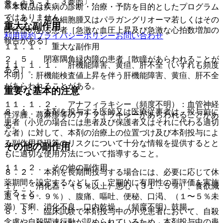
８、１５．１．３参照〕。
置を行うこと。
※本製品は疾病の診断・治療・予防を目的としたプログラム
ではありません。
２．４． 褐色細胞腫又はパラガングリオーマ若しくはその
重大な副作用
既往歴のある患者［急激な血圧上昇及び急激な心拍数増加の
利用規約
プライバシーポリシー
お問い合わせ
報告がある］。
１１．１． 重大な副作用
２．５． 閉塞隅角緑内障の患者［散瞳があらわれることが
１１．１．１． 肝機能障害、黄疸、肝不全（いずれも頻度
ある］。
不明）：肝機能検査値上昇を伴う肝機能障害、黄疸、肝不全
があらわれることがある。
重要な基本的注意
１１．１．２． アナフィラキシー（頻度不明）：血管神経
８．１． 本剤を投与する医師又は医療従事者は、投与前に
性浮腫、蕁麻疹等のアナフィラキシーがあらわれることがあ
患者（小児の場合には患者及び保護者又はそれに代わる適切
る。
な者）に対して、本剤の治療上の位置づけ及び本剤投与によ
る副作用発現等のリスクについて十分な情報を提供するとと
その他の副作用
もに適切な使用方法について指導すること。
１１．２． その他の副作用
８．２． 本剤を長期間投与する場合には、必要に応じて休
薬期間を設定するなどして、定期的に有用性の再評価を実施
１）． 消化器：（５％以上）悪心（３１．５％）、食欲減
すること。
退（１９．９％）、腹痛、嘔吐、便秘、口渇、（１〜５％未
満）下痢、消化不良、口内乾燥、（頻度不明）鼓腸。
８．３． 臨床試験で本剤投与中の小児患者において、自殺
念慮や自殺関連行動が認められているため、本剤投与中の患