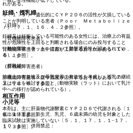
一般に生理機能が低下している。
れがある。
妊婦・授乳婦
９．１．９． 遺伝的にＣＹＰ２Ｄ６の活性が欠損している
ことが判明している患者（Ｐｏｏｒ Ｍｅｔａｂｏｌｉｚｅ
（妊婦）
ｒ）〔７．１、１６．４．２参照〕。
妊婦又は妊娠している可能性のある女性には、治療上の有益
（腎機能障害患者）
性が危険性を上回ると判断される場合にのみ投与すること
（動物実験（ラット）において胎盤通過性が認められてい
腎機能障害患者：血中濃度が上昇するおそれがある〔１６．
る）。
６．１参照〕。
（授乳婦）
（肝機能障害患者）
治療上の有益性及び母乳栄養の有益性を考慮し、授乳の継続
肝機能障害患者：血中濃度が上昇するおそれがある〔７．
又は中止を検討すること（動物実験（ラット）において乳汁
２、１６．６．２参照〕。
中への移行が認められている）。
相互作用
小児等
本剤は、主に肝薬物代謝酵素ＣＹＰ２Ｄ６で代謝される〔１
低出生体重児、新生児、乳児、６歳未満の幼児を対象とした
６．４．１参照〕。
臨床試験は実施していない〔５．１、１７．１．１−１７．
１０．１． 併用禁忌：
１．３参照〕。