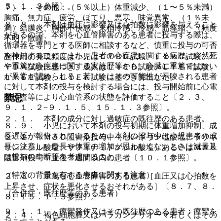
５．１．３参照〕。
７）． その他：（５％以上）体重減少、（１〜５％未満）
胸痛、無力症、疲労、ほてり、悪寒、味覚異常、（１％未
８．８． 本剤は血圧に影響又は心拍数に影響を与えること
満）結膜炎、胸部不快感、末梢冷感、冷感、筋痙縮、（頻度
があるので、本剤を心血管障害のある患者に投与する際は、
不明）散瞳。
循環器を専門とする医師に相談するなど、慎重に投与の可否
を検討すること。また、患者の心疾患に関する病歴、突然死
副作用の発現頻度は小児はＬＹＢＤ試験、ＬＹＢＣ試験、Ｌ
や重篤な心疾患に関する家族歴等から、心臓に重篤ではない
ＹＤＡ試験に基づき、成人はＬＹＥＤ試験、ＬＹＥＨ試験、
が異常が認められる、若しくはその可能性が示唆される患者
ＬＹＥＥ試験、ＬＹＥＫ試験に基づき算出した。
に対して本剤の投与を検討する場合には、投与開始前に心電
図検査等により心血管系の状態を評価すること〔２．３、
禁忌
９．１．２−９．１．５、１５．１．３参照〕。
２．１． 本剤の成分に対し過敏症の既往歴のある患者。
８．９． 小児において本剤の投与初期に体重増加抑制、成
長遅延が報告されているため、本剤の投与中は小児患者の成
２．２． ＭＡＯ阻害剤投与中（セレギリン塩酸塩、ラサギ
長に注意し、身長や体重の増加が思わしくないときは減量又
リンメシル酸塩、サフィナミドメシル酸塩）あるいはＭＡＯ
は投与の中断等を考慮すること。
阻害剤投与中止後２週間以内の患者〔１０．１参照〕。
（特定の背景を有する患者に関する注意）
２．３． 重篤な心血管障害のある患者［血圧又は心拍数を
上昇させ、症状を悪化させるおそれがある］〔８．７、８．
（合併症・既往歴等のある患者）
８、１５．１．３参照〕。
９．１．１． 痙攣発作又はその既往歴のある患者：痙攣を
２．４． 褐色細胞腫又はパラガングリオーマ若しくはその