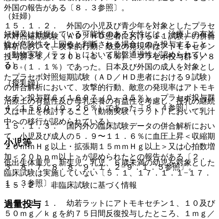
外国の報告がある〔８．３参照〕。
（妊婦）
１５．１．２． 外国の小児及び青少年を対象としたプラセ
妊婦又は妊娠している可能性のある女性には、治療上の有益
ボ対照短期試験（ＡＤ／ＨＤ患者における１１試験）の併合
性が危険性を上回ると判断される場合にのみ投与すること
解析において、攻撃的行動、敵意の発現率はアトモキセチン
（動物実験（ラット）において胎盤通過性が認められてい
投与群２１／１３０８（１．６％）、プラセボ投与群９／８
る）。
０６（１．１％）であった。日本及び外国の成人を対象とし
たプラセボ対照短期試験（ＡＤ／ＨＤ患者における９試験）
（授乳婦）
の併合解析において、攻撃的行動、敵意の発現率はアトモキ
セチン投与群６／１６９７（０．３５％）、プラセボ投与群
治療上の有益性及び母乳栄養の有益性を考慮し、授乳の継続
４／１５６０（０．２６％）であった〔８．４参照〕。
又は中止を検討すること（動物実験（ラット）において乳汁
中への移行が認められている）。
１５．１．３． 国内外の臨床試験データの併合解析におい
て、小児及び成人の５．９〜１１．６％に血圧上昇＜収縮期
小児等
２０ｍｍＨｇ以上・拡張期１５ｍｍＨｇ以上＞又は心拍数増
加＜２０ｂｐｍ以上＞が認められたとの報告がある〔２．
低出生体重児、新生児、乳児、６歳未満の幼児を対象とした
３、８．７、８．８、９．１．２−９．１．５参照〕。
臨床試験は実施していない〔５．１、１７．１．１−１７．
１．３参照〕。
１５．２． 非臨床試験に基づく情報
１５．２．１． 幼若ラットにアトモキセチン１、１０及び
過量投与
５０ｍｇ／ｋｇを約７５日間反復投与したところ、１ｍｇ／