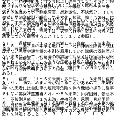
２）． 精神神経系：（５％以上）頭痛（１５．４％）、傾
者ではこれらの症状の発現について注意深く観察すること
眠（１５．８％）、浮動性めまい、不眠症、（１〜５％未
〔１５．１．１参照〕。
満）体位性めまい、睡眠障害、易刺激性、不快気分、（１％
未満）早朝覚醒型不眠症、気分変化、振戦、抑うつ気分、錯
８．４． 攻撃性、敵意はＡＤ／ＨＤにおいてしばしば観察
感覚、不安、感覚鈍麻、幻覚を含む感覚障害、うつ病、攻撃
されるが、本剤の投与中にも攻撃性、敵意の発現や悪化が報
性、リビドー減退、チック、激越、落ち着きのなさ、（頻度
告されているので、投与中は、攻撃的行動、敵意の発現又は
不明）びくびく感。
悪化について観察すること〔１５．１．２参照〕。
３）． 過敏症：（１〜５％未満）そう痒症、（１％未満）
８．５． 通常量の本剤を服用していた精神病性障害の既往
発疹、蕁麻疹。
歴がない患者や通常量の本剤を服用していた躁病の既往歴が
ない患者において、幻覚等の精神病性症状又は躁病症状が報
４）． 循環器：（５％以上）動悸、（１〜５％未満）頻
告されているので、このような症状の発現を認めたら、本剤
脈、血圧上昇、心拍数増加、（１％未満）心電図ＱＴ延長、
との関連の可能性を考慮すること（投与中止が適切な場合も
失神、（頻度不明）レイノー現象、潮紅。
ある）。
５）． 皮膚：（１〜５％未満）多汗症、（１％未満）皮膚
８．６． 眠気、めまい等が起こることがあるので、本剤投
炎。
与中の患者には自動車の運転等危険を伴う機械の操作に従事
させないよう注意すること。
６）． 泌尿・生殖器：（１〜５％未満）排尿困難、勃起不
全、不規則月経、（１％未満）生殖器痛、尿閉、月経困難
８．７． 心血管系に対する影響を観察するため、本剤の投
症、射精障害、前立腺炎、頻尿、（頻度不明）持続勃起、勃
与開始前及び投与期間中は定期的に、血圧及び心拍数（脈拍
起時疼痛、射精不能、精巣痛、オルガズム異常、尿意切迫。
数）を測定すること〔２．３、９．１．２−９．１．５、１