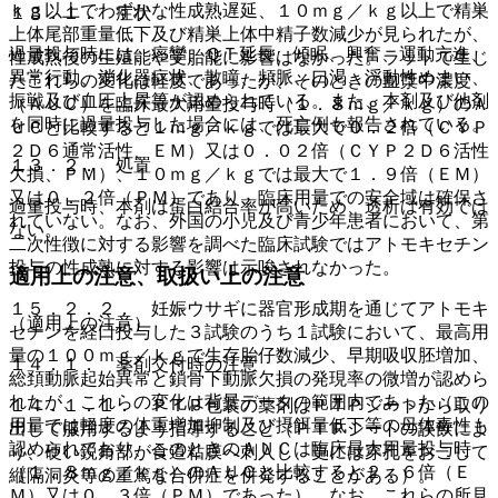
ｋｇ以上でわずかな性成熟遅延、１０ｍｇ／ｋｇ以上で精巣
１３．１． 症状
上体尾部重量低下及び精巣上体中精子数減少が見られたが、
過量投与時には、痙攣、ＱＴ延長、傾眠、興奮、運動亢進、
性成熟後の生殖能や受胎能に影響はなかった。ラットで生じ
異常行動、消化器症状、散瞳、頻脈、口渇、浮動性めまい、
たこれらの変化は軽度であったが、そのときの血漿中濃度
振戦及び血圧上昇等が認められている。また、本剤及び他剤
（ＡＵＣ）を臨床最大用量投与時（１．８ｍｇ／ｋｇ）のＡ
を同時に過量投与した場合には、死亡例も報告されている。
ＵＣと比較すると１ｍｇ／ｋｇでは最大で０．２倍（ＣＹＰ
２Ｄ６通常活性、ＥＭ）又は０．０２倍（ＣＹＰ２Ｄ６活性
１３．２． 処置
欠損、ＰＭ）、１０ｍｇ／ｋｇでは最大で１．９倍（ＥＭ）
又は０．２倍（ＰＭ）であり、臨床用量での安全域は確保さ
過量投与時、本剤は蛋白結合率が高いため、透析は有効では
れていない。なお、外国の小児及び青少年患者において、第
ない。
二次性徴に対する影響を調べた臨床試験ではアトモキセチン
投与の性成熟に対する影響は示唆されなかった。
適用上の注意、取扱い上の注意
１５．２．２． 妊娠ウサギに器官形成期を通じてアトモキ
（適用上の注意）
セチンを経口投与した３試験のうち１試験において、最高用
量の１００ｍｇ／ｋｇで生存胎仔数減少、早期吸収胚増加、
１４．１． 薬剤交付時の注意
総頚動脈起始異常と鎖骨下動脈欠損の発現率の微増が認めら
れたが、これらの変化は背景データの範囲内であった（この
１４．１．１． ＰＴＰ包装の薬剤はＰＴＰシートから取り
用量では軽度の体重増加抑制及び摂餌量低下等の母体毒性も
出して服用するよう指導すること（ＰＴＰシートの誤飲によ
認められており、このときのＡＵＣは臨床最大用量投与時
り、硬い鋭角部が食道粘膜へ刺入し、更には穿孔をおこして
（１．８ｍｇ／ｋｇ）のＡＵＣと比較すると２．６倍（Ｅ
縦隔洞炎等の重篤な合併症を併発することがある）。
Ｍ）又は０．３倍（ＰＭ）であった）。なお、これらの所見