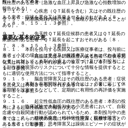
起こすことがある。
既往歴のある患者［急激な血圧上昇及び急激な心拍数増加の
報告がある］。
９．１．２． 心疾患（ＱＴ延長を含む）又はその既往歴の
ある患者：症状を悪化又は再発させるおそれがある〔８．
２．５． 閉塞隅角緑内障の患者［散瞳があらわれることが
７、８．８、１５．１．３参照〕。
ある］。
９．１．３． 先天性ＱＴ延長症候群の患者又はＱＴ延長の
重要な基本的注意
家族歴のある患者：ＱＴ延長を起こすおそれがある〔８．
７、８．８、１５．１．３参照〕。
８．１． 本剤を投与する医師又は医療従事者は、投与前に
患者（小児の場合には患者及び保護者又はそれに代わる適切
９．１．４． 高血圧又はその既往歴のある患者：症状を悪
な者）に対して、本剤の治療上の位置づけ及び本剤投与によ
化又は再発させるおそれがある〔８．７、８．８、１５．
る副作用発現等のリスクについて十分な情報を提供するとと
１．３参照〕。
もに適切な使用方法について指導すること。
９．１．５． 脳血管障害又はその既往歴のある患者：症状
８．２． 本剤を長期間投与する場合には、必要に応じて休
を悪化又は再発させるおそれがある〔８．７、８．８、１
薬期間を設定するなどして、定期的に有用性の再評価を実施
５．１．３参照〕。
すること。
９．１．６． 起立性低血圧の既往歴のある患者：本剤の投
８．３． 臨床試験で本剤投与中の小児患者において、自殺
与による起立性低血圧の報告がある。
念慮や自殺関連行動が認められているため、本剤投与中の患
９．１．７． 精神系疾患（精神病性障害、双極性障害）の
者ではこれらの症状の発現について注意深く観察すること
ある患者：行動障害、思考障害又は躁病エピソードの症状が
〔１５．１．１参照〕。