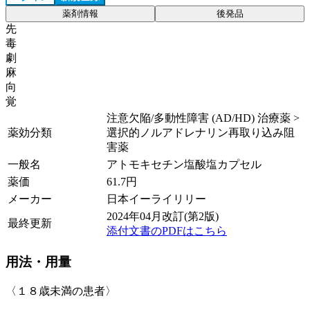
薬剤情報
後発品
先
毒
劇
麻
向
覚
注意欠陥/多動性障害 (AD/HD) 治療薬 >
薬効分類
選択的ノルアドレナリン再取り込み阻
害薬
一般名
アトモキセチン塩酸塩カプセル
薬価
61.7
円
メーカー
日本イーライリリー
2024年04月改訂(第2版)
最終更新
添付文書のPDFはこちら
用法・用量
〈１８歳未満の患者〉