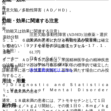
先
毒
注意欠陥／多動性障害（ＡＤ／ＨＤ）。
劇
麻
効能・効果に関連する注意
向
覚
（効能又は効果に関連する注意）
注意欠陥/多動性障害 (AD/HD) 治療薬 > 選択
薬効分類
的ノルアドレナリン再取り込み阻害薬
５．１． ６歳未満の患者における有効性及び安全性は確立
していない〔９．７小児等の項、１７．１．１−１７．１．
一般名
アトモキセチン塩酸塩カプセル
３参照〕。
薬価
61.7
円
メーカー
日本イーライリリー
５．２． ＡＤ／ＨＤの診断は、米国精神医学会の精神疾患
2024年04月改訂(第2版)
の診断・統計マニュアル（ＤＳＭ＊）等の標準的で確立した
最終更新
添付文書のPDFはこちら
診断基準に基づき慎重に実施し、基準を満たす場合にのみ投
与すること。
用法・用量
＊）Ｄｉａｇｎｏｓｔｉｃ ａｎｄ Ｓｔａｔｉｓｔｉｃａ
ｌ Ｍａｎｕａｌ ｏｆ Ｍｅｎｔａｌ Ｄｉｓｏｒｄｅｒ
〈１８歳未満の患者〉
ｓ。
通常、１８歳未満の患者には、アトモキセチンとして１日
副作用
０．５ｍｇ／ｋｇより開始し、その後１日０．８ｍｇ／ｋｇ
とし、さらに１日１．２ｍｇ／ｋｇまで増量した後、１日