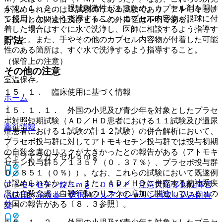
１４．１．２． 眼球刺激性があるため、カプセル剤を開け
が認められたのは３試験のうち１試験であり、アトモキセチ
て服用しないよう指導すること。カプセル内容物が眼球に付
ン投与との関連性及びヒトへの外挿性は不明である。
着した場合はすぐに水で洗浄し、医師に相談するよう指導す
ること。また、手やその他のカプセル内容物が付着した可能
貯法
性のある箇所は、すぐ水で洗浄するよう指導すること。
（保管上の注意）
その他の注意
室温保存。
１５．１． 臨床使用に基づく情報
ホーム
１５．１．１． 外国の小児及び青少年を対象としたプラセ
ボ対照短期試験（ＡＤ／ＨＤ患者における１１試験及び遺尿
薬剤情報
症患者における１試験の計１２試験）の併合解析において、
プラセボ投与群に対してアトモキセチン投与群では投与初期
の自殺念慮のリスクが大きかったとの報告がある（アトモキ
ストラテラカプセル５ｍｇ
セチン投与群５／１３５７（０．３７％）、プラセボ投与群
０／８５１（０％））。なお、これらの試験において既遂例
は認められなかった。また、ＡＤ／ＨＤに併存する精神系疾
アトモキセチン錠５ｍｇ「ＤＳＥＰ」
注意欠陥/多動性障害
患は自殺念慮、自殺行動のリスクの増加に関連しているとの
(AD/HD) 治療薬 > 選択的ノルアドレナリン再取り込み阻害
外国の報告がある〔８．３参照〕。
薬