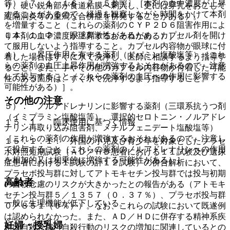
等）〔７．１、１６．７．５参照〕［本剤の血中濃度が上昇
り、硬い鋭角部が食道粘膜へ刺入し、更には穿孔をおこして
することがあるので、経過を観察しながら時間をかけて本剤
縦隔洞炎等の重篤な合併症を併発することがある）。
を増量すること（これらの薬剤のＣＹＰ２Ｄ６阻害作用によ
１４．１．２． 眼球刺激性があるため、カプセル剤を開け
り本剤の血中濃度が上昇するおそれがある）］。
て服用しないよう指導すること。カプセル内容物が眼球に付
４）． 昇圧作用を有する薬剤（ドパミン塩酸塩等）［これ
着した場合はすぐに水で洗浄し、医師に相談するよう指導す
らの薬剤の血圧上昇作用が増強するおそれがあるので、注意
ること。また、手やその他のカプセル内容物が付着した可能
して投与すること（これらの薬剤の血圧への作用に影響する
性のある箇所は、すぐ水で洗浄するよう指導すること。
可能性がある）］。
その他の注意
５）． ノルアドレナリンに影響する薬剤（三環系抗うつ剤
（イミプラミン塩酸塩等）、選択的セロトニン・ノルアドレ
１５．１． 臨床使用に基づく情報
ナリン再取り込み阻害剤、メチルフェニデート塩酸塩等）
［これらの薬剤の作用が増強するおそれがあるので、注意し
１５．１．１． 外国の小児及び青少年を対象としたプラセ
て投与すること（これらの薬剤のノルアドレナリンへの作用
ボ対照短期試験（ＡＤ／ＨＤ患者における１１試験及び遺尿
を相加的又は相乗的に増強する可能性がある）］。
症患者における１試験の計１２試験）の併合解析において、
プラセボ投与群に対してアトモキセチン投与群では投与初期
高齢者
の自殺念慮のリスクが大きかったとの報告がある（アトモキ
セチン投与群５／１３５７（０．３７％）、プラセボ投与群
一般に生理機能が低下している。
０／８５１（０％））。なお、これらの試験において既遂例
は認められなかった。また、ＡＤ／ＨＤに併存する精神系疾
妊婦・授乳婦
患は自殺念慮、自殺行動のリスクの増加に関連しているとの