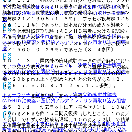
１５．１．２． 外国の小児及び青少年を対象としたプラセ
ボ対照短期試験（ＡＤ／ＨＤ患者における１１試験）の併合
アトモキセチン錠５ｍｇ「タカタ」
注意欠陥/多動性障害
解析において、攻撃的行動、敵意の発現率はアトモキセチン
(AD/HD) 治療薬 > 選択的ノルアドレナリン再取り込み阻害
投与群２１／１３０８（１．６％）、プラセボ投与群９／８
薬
０６（１．１％）であった。日本及び外国の成人を対象とし
たプラセボ対照短期試験（ＡＤ／ＨＤ患者における９試験）
アトモキセチン錠５ｍｇ「トーワ」
注意欠陥/多動性障害
の併合解析において、攻撃的行動、敵意の発現率はアトモキ
(AD/HD) 治療薬 > 選択的ノルアドレナリン再取り込み阻害
セチン投与群６／１６９７（０．３５％）、プラセボ投与群
薬
４／１５６０（０．２６％）であった〔８．４参照〕。
１５．１．３． 国内外の臨床試験データの併合解析におい
アトモキセチン錠５ｍｇ「ニプロ」
注意欠陥/多動性障害
て、小児及び成人の５．９〜１１．６％に血圧上昇＜収縮期
(AD/HD) 治療薬 > 選択的ノルアドレナリン再取り込み阻害
２０ｍｍＨｇ以上・拡張期１５ｍｍＨｇ以上＞又は心拍数増
薬
加＜２０ｂｐｍ以上＞が認められたとの報告がある〔２．
３、８．７、８．８、９．１．２−９．１．５参照〕。
アトモキセチン錠５ｍｇ「ＪＧ」
注意欠陥/多動性障害
１５．２． 非臨床試験に基づく情報
(AD/HD) 治療薬 > 選択的ノルアドレナリン再取り込み阻害
薬
１５．２．１． 幼若ラットにアトモキセチン１、１０及び
５０ｍｇ／ｋｇを約７５日間反復投与したところ、１ｍｇ／
ｋｇ以上でわずかな性成熟遅延、１０ｍｇ／ｋｇ以上で精巣
アトモキセチンカプセル５ｍｇ「サワイ」
注意欠陥/多動性
上体尾部重量低下及び精巣上体中精子数減少が見られたが、
障害 (AD/HD) 治療薬 > 選択的ノルアドレナリン再取り込み
性成熟後の生殖能や受胎能に影響はなかった。ラットで生じ