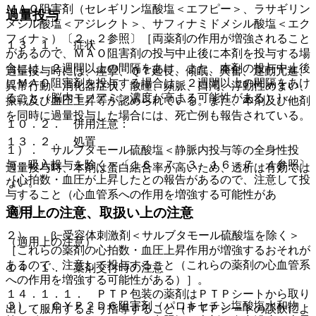
ＭＡＯ阻害剤（セレギリン塩酸塩＜エフピー＞、ラサギリン
過量投与
メシル酸塩＜アジレクト＞、サフィナミドメシル酸塩＜エク
フィナ＞）〔２．２参照〕［両薬剤の作用が増強されること
１３．１． 症状
があるので、ＭＡＯ阻害剤の投与中止後に本剤を投与する場
合には、２週間以上の間隔をあけ、また、本剤の投与中止後
過量投与時には、痙攣、ＱＴ延長、傾眠、興奮、運動亢進、
にＭＡＯ阻害剤を投与する場合は、２週間以上の間隔をあけ
異常行動、消化器症状、散瞳、頻脈、口渇、浮動性めまい、
ること（脳内モノアミン濃度が高まる可能性がある）］。
振戦及び血圧上昇等が認められている。また、本剤及び他剤
を同時に過量投与した場合には、死亡例も報告されている。
１０．２． 併用注意：
１３．２． 処置
１）． サルブタモール硫酸塩＜静脈内投与等の全身性投
与：吸入投与を除く＞〔１６．７．３、１６．７．４参照〕
過量投与時、本剤は蛋白結合率が高いため、透析は有効では
［心拍数・血圧が上昇したとの報告があるので、注意して投
ない。
与すること（心血管系への作用を増強する可能性があ
る）］。
適用上の注意、取扱い上の注意
２）． β−受容体刺激剤＜サルブタモール硫酸塩を除く＞
（適用上の注意）
［これらの薬剤の心拍数・血圧上昇作用が増強するおそれが
あるので、注意して投与すること（これらの薬剤の心血管系
１４．１． 薬剤交付時の注意
への作用を増強する可能性がある）］。
１４．１．１． ＰＴＰ包装の薬剤はＰＴＰシートから取り
３）． ＣＹＰ２Ｄ６阻害剤（パロキセチン塩酸塩水和物
出して服用するよう指導すること（ＰＴＰシートの誤飲によ