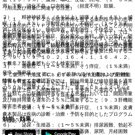
満）下痢、消化不良、口内乾燥、（頻度不明）鼓腸。
（用法及び用量に関連する注意）
２）． 精神神経系：（５％以上）頭痛（１５．４％）、傾
７．１． ＣＹＰ２Ｄ６阻害作用を有する薬剤投与中の患者
眠（１５．８％）、浮動性めまい、不眠症、（１〜５％未
又は遺伝的にＣＹＰ２Ｄ６の活性が欠損していることが判明
満）体位性めまい、睡眠障害、易刺激性、不快気分、（１％
している患者（Ｐｏｏｒ Ｍｅｔａｂｏｌｉｚｅｒ）では、
薬剤情報
未満）早朝覚醒型不眠症、気分変化、振戦、抑うつ気分、錯
本剤の血中濃度が上昇し、副作用が発現しやすいおそれがあ
感覚、不安、感覚鈍麻、幻覚を含む感覚障害、うつ病、攻撃
るため、投与に際しては忍容性に問題がない場合にのみ増量
薬剤写真、用法用量、効能効果や後発品の情報が一度に参照
性、リビドー減退、チック、激越、落ち着きのなさ、（頻度
するなど、患者の状態を注意深く観察し、慎重に投与するこ
でき、関連情報へ簡単にアクセスができます。
不明）びくびく感。
と〔９．１．９、１０．２、１６．４．１、１６．４．２、
一般名、製品名どちらでも検索可能！
１６．７．５参照〕。
３）． 過敏症：（１〜５％未満）そう痒症、（１％未満）
発疹、蕁麻疹。
※ ご使用いただく際に、必ず最新の添付文書および安全性
７．２． 中等度＜Ｃｈｉｌｄ−Ｐｕｇｈ分類Ｂ＞の肝機能
情報も併せてご確認下さい。
障害を有する患者においては、開始用量及び維持用量を通常
４）． 循環器：（５％以上）動悸、（１〜５％未満）頻
の５０％に減量すること。また、重度＜Ｃｈｉｌｄ−Ｐｕｇ
脈、血圧上昇、心拍数増加、（１％未満）心電図ＱＴ延長、
ｈ分類Ｃ＞の肝機能障害を有する患者においては、開始用量
失神、（頻度不明）レイノー現象、潮紅。
及び維持用量を通常の２５％に減量すること〔９．３肝機能
障害患者の項、１６．６．２参照〕。
５）． 皮膚：（１〜５％未満）多汗症、（１％未満）皮膚
炎。
※本製品は疾病の診断・治療・予防を目的としたプログラム
効能・効果
ではありません。
６）． 泌尿・生殖器：（１〜５％未満）排尿困難、勃起不
全、不規則月経、（１％未満）生殖器痛、尿閉、月経困難
注意欠陥／多動性障害（ＡＤ／ＨＤ）。