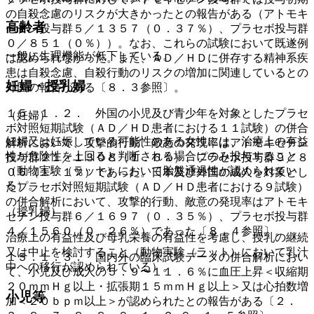
の自殺念慮のリスクが大きかったとの報告がある（アトモキ
高齢者
セチン投与群５／１３５７（０．３７％）、プラセボ投与群
０／８５１（０％））。なお、これらの試験において既遂例
一般に生理機能が低下している。
は認められなかった。また、ＡＤ／ＨＤに併存する精神系疾
患は自殺念慮、自殺行動のリスクの増加に関連しているとの
妊婦・授乳婦
外国の報告がある〔８．３参照〕。
１５．１．２． 外国の小児及び青少年を対象としたプラセ
（妊婦）
ボ対照短期試験（ＡＤ／ＨＤ患者における１１試験）の併合
妊婦又は妊娠している可能性のある女性には、治療上の有益
解析において、攻撃的行動、敵意の発現率はアトモキセチン
性が危険性を上回ると判断される場合にのみ投与すること
投与群２１／１３０８（１．６％）、プラセボ投与群９／８
（動物実験（ラット）において胎盤通過性が認められてい
０６（１．１％）であった。日本及び外国の成人を対象とし
る）。
たプラセボ対照短期試験（ＡＤ／ＨＤ患者における９試験）
の併合解析において、攻撃的行動、敵意の発現率はアトモキ
（授乳婦）
セチン投与群６／１６９７（０．３５％）、プラセボ投与群
４／１５６０（０．２６％）であった〔８．４参照〕。
治療上の有益性及び母乳栄養の有益性を考慮し、授乳の継続
又は中止を検討すること（動物実験（ラット）において乳汁
１５．１．３． 国内外の臨床試験データの併合解析におい
中への移行が認められている）。
て、小児及び成人の５．９〜１１．６％に血圧上昇＜収縮期
２０ｍｍＨｇ以上・拡張期１５ｍｍＨｇ以上＞又は心拍数増
小児等
加＜２０ｂｐｍ以上＞が認められたとの報告がある〔２．