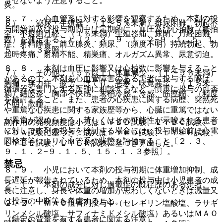
させないよう注意すること。
炎。
８．７． 心血管系に対する影響を観察するため、本剤の投
６）． 泌尿・生殖器：（１〜５％未満）排尿困難、勃起不
与開始前及び投与期間中は定期的に、血圧及び心拍数（脈拍
全、不規則月経、（１％未満）生殖器痛、尿閉、月経困難
数）を測定すること〔２．３、９．１．２−９．１．５、１
症、射精障害、前立腺炎、頻尿、（頻度不明）持続勃起、勃
５．１．３参照〕。
起時疼痛、射精不能、精巣痛、オルガズム異常、尿意切迫。
８．８． 本剤は血圧に影響又は心拍数に影響を与えること
７）． その他：（５％以上）体重減少、（１〜５％未満）
があるので、本剤を心血管障害のある患者に投与する際は、
胸痛、無力症、疲労、ほてり、悪寒、味覚異常、（１％未
循環器を専門とする医師に相談するなど、慎重に投与の可否
満）結膜炎、胸部不快感、末梢冷感、冷感、筋痙縮、（頻度
を検討すること。また、患者の心疾患に関する病歴、突然死
不明）散瞳。
や重篤な心疾患に関する家族歴等から、心臓に重篤ではない
が異常が認められる、若しくはその可能性が示唆される患者
副作用の発現頻度は小児はＬＹＢＤ試験、ＬＹＢＣ試験、Ｌ
に対して本剤の投与を検討する場合には、投与開始前に心電
ＹＤＡ試験に基づき、成人はＬＹＥＤ試験、ＬＹＥＨ試験、
図検査等により心血管系の状態を評価すること〔２．３、
ＬＹＥＥ試験、ＬＹＥＫ試験に基づき算出した。
９．１．２−９．１．５、１５．１．３参照〕。
禁忌
８．９． 小児において本剤の投与初期に体重増加抑制、成
長遅延が報告されているため、本剤の投与中は小児患者の成
２．１． 本剤の成分に対し過敏症の既往歴のある患者。
長に注意し、身長や体重の増加が思わしくないときは減量又
は投与の中断等を考慮すること。
２．２． ＭＡＯ阻害剤投与中（セレギリン塩酸塩、ラサギ
リンメシル酸塩、サフィナミドメシル酸塩）あるいはＭＡＯ
（特定の背景を有する患者に関する注意）