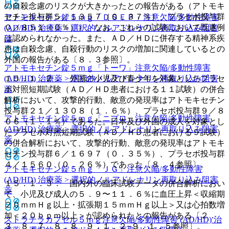
の自殺念慮のリスクが大きかったとの報告がある（アトモキ
セチン投与群５／１３５７（０．３７％）、プラセボ投与群
アトモキセチン錠５ｍｇ「ＤＳＥＰ」
注意欠陥/多動性障害
０／８５１（０％））。なお、これらの試験において既遂例
(AD/HD) 治療薬 > 選択的ノルアドレナリン再取り込み阻害
は認められなかった。また、ＡＤ／ＨＤに併存する精神系疾
薬
患は自殺念慮、自殺行動のリスクの増加に関連しているとの
外国の報告がある〔８．３参照〕。
アトモキセチン錠５ｍｇ「トーワ」
注意欠陥/多動性障害
１５．１．２． 外国の小児及び青少年を対象としたプラセ
(AD/HD) 治療薬 > 選択的ノルアドレナリン再取り込み阻害
ボ対照短期試験（ＡＤ／ＨＤ患者における１１試験）の併合
薬
解析において、攻撃的行動、敵意の発現率はアトモキセチン
投与群２１／１３０８（１．６％）、プラセボ投与群９／８
アトモキセチン錠５ｍｇ「ニプロ」
注意欠陥/多動性障害
０６（１．１％）であった。日本及び外国の成人を対象とし
(AD/HD) 治療薬 > 選択的ノルアドレナリン再取り込み阻害
たプラセボ対照短期試験（ＡＤ／ＨＤ患者における９試験）
薬
の併合解析において、攻撃的行動、敵意の発現率はアトモキ
セチン投与群６／１６９７（０．３５％）、プラセボ投与群
４／１５６０（０．２６％）であった〔８．４参照〕。
アトモキセチン錠５ｍｇ「ＪＧ」
注意欠陥/多動性障害
(AD/HD) 治療薬 > 選択的ノルアドレナリン再取り込み阻害
１５．１．３． 国内外の臨床試験データの併合解析におい
薬
て、小児及び成人の５．９〜１１．６％に血圧上昇＜収縮期
２０ｍｍＨｇ以上・拡張期１５ｍｍＨｇ以上＞又は心拍数増
加＜２０ｂｐｍ以上＞が認められたとの報告がある〔２．
ストラテラカプセル５ｍｇ
注意欠陥/多動性障害 (AD/HD) 治
３、８．７、８．８、９．１．２−９．１．５参照〕。