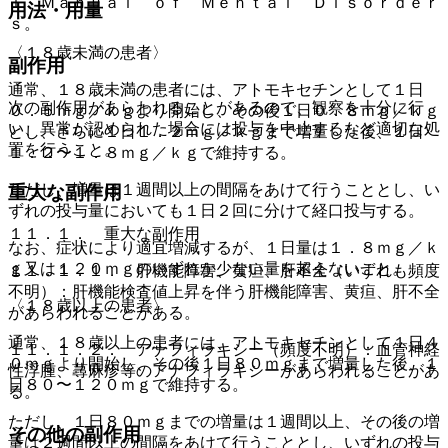
ｌ Ｍａｎｕａｌ ｏｆ Ｍｅｎｔａｌ Ｄｉｓｏｒｄｅｒ
用法・用量
ｓ。
〈１８歳未満の患者〉
副作用
通常、１８歳未満の患者には、アトモキセチンとして１日
次の副作用があらわれることがあるので、観察を十分に行
０．５ｍｇ／ｋｇより開始し、その後１日０．８ｍｇ／ｋｇ
い、異常が認められた場合には投与を中止するなど適切な処
とし、さらに１日１．２ｍｇ／ｋｇまで増量した後、１日
置を行うこと。
１．２〜１．８ｍｇ／ｋｇで維持する。
ただし、増量は１週間以上の間隔をあけて行うこととし、い
重大な副作用
ずれの投与量においても１日２回に分けて経口投与する。
１１．１． 重大な副作用
なお、症状により適宜増減するが、１日量は１．８ｍｇ／ｋ
ｇ又は１２０ｍｇのいずれか少ない量を超えないこと。
１１．１．１． 肝機能障害、黄疸、肝不全（いずれも頻度
不明）：肝機能検査値上昇を伴う肝機能障害、黄疸、肝不全
〈１８歳以上の患者〉
があらわれることがある。
通常、１８歳以上の患者には、アトモキセチンとして１日４
１１．１．２． アナフィラキシー（頻度不明）：血管神経
０ｍｇより開始し、その後１日８０ｍｇまで増量した後、１
性浮腫、蕁麻疹等のアナフィラキシーがあらわれることがあ
日８０〜１２０ｍｇで維持する。
る。
ただし、１日８０ｍｇまでの増量は１週間以上、その後の増
その他の副作用
量は２週間以上の間隔をあけて行うこととし、いずれの投与