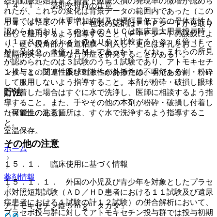
総頚動脈起始異常と鎖骨下動脈欠損の発現率の微増が認めら
１４．１． 薬剤交付時の注意
れたが、これらの変化は背景データの範囲内であった（この
用量では軽度の体重増加抑制及び摂餌量低下等の母体毒性も
１４．１．１． ＰＴＰ包装の薬剤はＰＴＰシートから取り
認められており、このときのＡＵＣは臨床最大用量投与時
出して服用するよう指導すること（ＰＴＰシートの誤飲によ
（１．８ｍｇ／ｋｇ）のＡＵＣと比較すると２．６倍（Ｅ
り、硬い鋭角部が食道粘膜へ刺入し、更には穿孔をおこして
Ｍ）又は０．３倍（ＰＭ）であった）。なお、これらの所見
縦隔洞炎等の重篤な合併症を併発することがある）。
が認められたのは３試験のうち１試験であり、アトモキセチ
ン投与との関連性及びヒトへの外挿性は不明である。
１４．１．２． 眼球刺激性があるため、本剤を分割・粉砕
して服用しないよう指導すること。本剤が粉砕・破損し眼球
貯法
に付着した場合はすぐに水で洗浄し、医師に相談するよう指
導すること。また、手やその他の本剤が粉砕・破損し付着し
（保管上の注意）
た可能性のある箇所は、すぐ水で洗浄するよう指導するこ
と。
室温保存。
その他の注意
ホーム
１５．１． 臨床使用に基づく情報
薬剤情報
１５．１．１． 外国の小児及び青少年を対象としたプラセ
ボ対照短期試験（ＡＤ／ＨＤ患者における１１試験及び遺尿
症患者における１試験の計１２試験）の併合解析において、
アトモキセチン錠５ｍｇ「タカタ」
プラセボ投与群に対してアトモキセチン投与群では投与初期