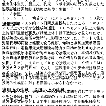
３、８．７、８．８、９．１．２−９．１．５参照〕。
低出生体重児、新生児、乳児、６歳未満の幼児を対象とした
臨床試験は実施していない〔５．１、１７．１．１−１７．
１５．２． 非臨床試験に基づく情報
１．３参照〕。
１５．２．１． 幼若ラットにアトモキセチン１、１０及び
５０ｍｇ／ｋｇを約７５日間反復投与したところ、１ｍｇ／
過量投与
ｋｇ以上でわずかな性成熟遅延、１０ｍｇ／ｋｇ以上で精巣
上体尾部重量低下及び精巣上体中精子数減少が見られたが、
１３．１． 症状
性成熟後の生殖能や受胎能に影響はなかった。ラットで生じ
過量投与時には、痙攣、ＱＴ延長、傾眠、興奮、運動亢進、
たこれらの変化は軽度であったが、そのときの血漿中濃度
異常行動、消化器症状、散瞳、頻脈、口渇、浮動性めまい、
（ＡＵＣ）を臨床最大用量投与時（１．８ｍｇ／ｋｇ）のＡ
振戦及び血圧上昇等が認められている。また、本剤及び他剤
ＵＣと比較すると１ｍｇ／ｋｇでは最大で０．２倍（ＣＹＰ
を同時に過量投与した場合には、死亡例も報告されている。
２Ｄ６通常活性、ＥＭ）又は０．０２倍（ＣＹＰ２Ｄ６活性
欠損、ＰＭ）、１０ｍｇ／ｋｇでは最大で１．９倍（ＥＭ）
１３．２． 処置
又は０．２倍（ＰＭ）であり、臨床用量での安全域は確保さ
れていない。なお、外国の小児及び青少年患者において、第
過量投与時、本剤は蛋白結合率が高いため、透析は有効では
二次性徴に対する影響を調べた臨床試験ではアトモキセチン
ない。
投与の性成熟に対する影響は示唆されなかった。
適用上の注意、取扱い上の注意
１５．２．２． 妊娠ウサギに器官形成期を通じてアトモキ
セチンを経口投与した３試験のうち１試験において、最高用
（適用上の注意）
量の１００ｍｇ／ｋｇで生存胎仔数減少、早期吸収胚増加、