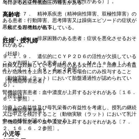
を相加的又は相乗的に増強する可能性がある）］。
与による起立性低血圧の報告がある。
９．１．７． 精神系疾患（精神病性障害、双極性障害）の
高齢者
ある患者：行動障害、思考障害又は躁病エピソードの症状が
悪化するおそれがある。
一般に生理機能が低下している。
９．１．８． 排尿困難のある患者：症状を悪化させるおそ
妊婦・授乳婦
れがある。
（妊婦）
９．１．９． 遺伝的にＣＹＰ２Ｄ６の活性が欠損している
ことが判明している患者（Ｐｏｏｒ Ｍｅｔａｂｏｌｉｚｅ
妊婦又は妊娠している可能性のある女性には、治療上の有益
ｒ）〔７．１、１６．４．２参照〕。
性が危険性を上回ると判断される場合にのみ投与すること
（動物実験（ラット）において胎盤通過性が認められてい
（腎機能障害患者）
る）。
腎機能障害患者：血中濃度が上昇するおそれがある〔１６．
（授乳婦）
６．１参照〕。
治療上の有益性及び母乳栄養の有益性を考慮し、授乳の継続
（肝機能障害患者）
又は中止を検討すること（動物実験（ラット）において乳汁
中への移行が認められている）。
肝機能障害患者：血中濃度が上昇するおそれがある〔７．
２、１６．６．２参照〕。
小児等