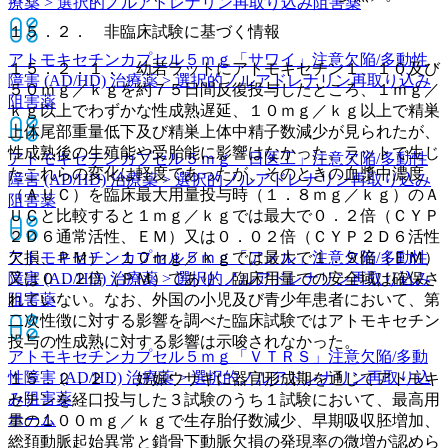
療薬 > 選択的ノルアドレナリン再取り込み阻害薬
１５．２． 非臨床試験に基づく情報
アトモキセチンカプセル５ｍｇ「サワイ」
注意欠陥/多動性
１５．２．１． 幼若ラットにアトモキセチン１、１０及び
障害 (AD/HD) 治療薬 > 選択的ノルアドレナリン再取り込み
５０ｍｇ／ｋｇを約７５日間反復投与したところ、１ｍｇ／
阻害薬
ｋｇ以上でわずかな性成熟遅延、１０ｍｇ／ｋｇ以上で精巣
上体尾部重量低下及び精巣上体中精子数減少が見られたが、
性成熟後の生殖能や受胎能に影響はなかった。ラットで生じ
アトモキセチンカプセル５ｍｇ「日医工」
注意欠陥/多動性
たこれらの変化は軽度であったが、そのときの血漿中濃度
障害 (AD/HD) 治療薬 > 選択的ノルアドレナリン再取り込み
（ＡＵＣ）を臨床最大用量投与時（１．８ｍｇ／ｋｇ）のＡ
阻害薬
ＵＣと比較すると１ｍｇ／ｋｇでは最大で０．２倍（ＣＹＰ
２Ｄ６通常活性、ＥＭ）又は０．０２倍（ＣＹＰ２Ｄ６活性
欠損、ＰＭ）、１０ｍｇ／ｋｇでは最大で１．９倍（ＥＭ）
アトモキセチンカプセル５ｍｇ「アメル」
注意欠陥/多動性
又は０．２倍（ＰＭ）であり、臨床用量での安全域は確保さ
障害 (AD/HD) 治療薬 > 選択的ノルアドレナリン再取り込み
れていない。なお、外国の小児及び青少年患者において、第
阻害薬
二次性徴に対する影響を調べた臨床試験ではアトモキセチン
投与の性成熟に対する影響は示唆されなかった。
アトモキセチンカプセル５ｍｇ「ＶＴＲＳ」
注意欠陥/多動
性障害 (AD/HD) 治療薬 > 選択的ノルアドレナリン再取り込
１５．２．２． 妊娠ウサギに器官形成期を通じてアトモキ
み阻害薬
セチンを経口投与した３試験のうち１試験において、最高用
ホーム
量の１００ｍｇ／ｋｇで生存胎仔数減少、早期吸収胚増加、
総頚動脈起始異常と鎖骨下動脈欠損の発現率の微増が認めら