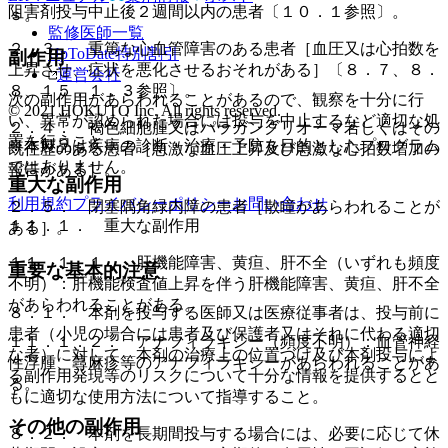
阻害剤投与中止後２週間以内の患者〔１０．１参照〕。
ｓ。
監修医師一覧
２．３． 重篤な心血管障害のある患者［血圧又は心拍数を
UpToDate特別割引
副作用
上昇させ、症状を悪化させるおそれがある］〔８．７、８．
運営会社
８、１５．１．３参照〕。
次の副作用があらわれることがあるので、観察を十分に行
© 2021 HOKUTO Inc. All rights reserved.
い、異常が認められた場合には投与を中止するなど適切な処
２．４． 褐色細胞腫又はパラガングリオーマ若しくはその
置を行うこと。
※本製品は疾病の診断・治療・予防を目的としたプログラム
既往歴のある患者［急激な血圧上昇及び急激な心拍数増加の
ではありません。
報告がある］。
重大な副作用
利用規約
プライバシーポリシー
お問い合わせ
２．５． 閉塞隅角緑内障の患者［散瞳があらわれることが
１１．１． 重大な副作用
ある］。
１１．１．１． 肝機能障害、黄疸、肝不全（いずれも頻度
重要な基本的注意
不明）：肝機能検査値上昇を伴う肝機能障害、黄疸、肝不全
があらわれることがある。
８．１． 本剤を投与する医師又は医療従事者は、投与前に
患者（小児の場合には患者及び保護者又はそれに代わる適切
１１．１．２． アナフィラキシー（頻度不明）：血管神経
な者）に対して、本剤の治療上の位置づけ及び本剤投与によ
性浮腫、蕁麻疹等のアナフィラキシーがあらわれることがあ
る副作用発現等のリスクについて十分な情報を提供するとと
る。
もに適切な使用方法について指導すること。
その他の副作用
８．２． 本剤を長期間投与する場合には、必要に応じて休