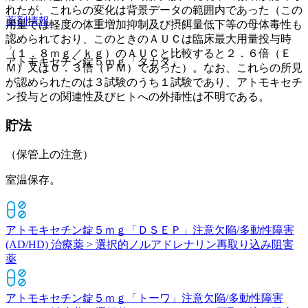
れたが、これらの変化は背景データの範囲内であった（この
薬剤情報
用量では軽度の体重増加抑制及び摂餌量低下等の母体毒性も
認められており、このときのＡＵＣは臨床最大用量投与時
（１．８ｍｇ／ｋｇ）のＡＵＣと比較すると２．６倍（Ｅ
アトモキセチン錠５ｍｇ「タカタ」
Ｍ）又は０．３倍（ＰＭ）であった）。なお、これらの所見
が認められたのは３試験のうち１試験であり、アトモキセチ
ン投与との関連性及びヒトへの外挿性は不明である。
貯法
（保管上の注意）
室温保存。
アトモキセチン錠５ｍｇ「ＤＳＥＰ」
注意欠陥/多動性障害
(AD/HD) 治療薬 > 選択的ノルアドレナリン再取り込み阻害
薬
アトモキセチン錠５ｍｇ「トーワ」
注意欠陥/多動性障害