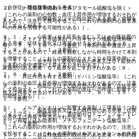
（合併症・既往歴等のある患者）
２）． β−受容体刺激剤＜サルブタモール硫酸塩を除く＞
［これらの薬剤の心拍数・血圧上昇作用が増強するおそれが
９．１．１． 痙攣発作又はその既往歴のある患者：痙攣を
あるので、注意して投与すること（これらの薬剤の心血管系
起こすことがある。
への作用を増強する可能性がある）］。
９．１．２． 心疾患（ＱＴ延長を含む）又はその既往歴の
３）． ＣＹＰ２Ｄ６阻害剤（パロキセチン塩酸塩水和物
ある患者：症状を悪化又は再発させるおそれがある〔８．
等）〔７．１、１６．７．３参照〕［本剤の血中濃度が上昇
７、８．８、１５．１．３参照〕。
することがあるので、経過を観察しながら時間をかけて本剤
を増量すること（これらの薬剤のＣＹＰ２Ｄ６阻害作用によ
９．１．３． 先天性ＱＴ延長症候群の患者又はＱＴ延長の
り本剤の血中濃度が上昇するおそれがある）］。
家族歴のある患者：ＱＴ延長を起こすおそれがある〔８．
７、８．８、１５．１．３参照〕。
４）． 昇圧作用を有する薬剤（ドパミン塩酸塩等）［これ
らの薬剤の血圧上昇作用が増強するおそれがあるので、注意
９．１．４． 高血圧又はその既往歴のある患者：症状を悪
して投与すること（これらの薬剤の血圧への作用に影響する
化又は再発させるおそれがある〔８．７、８．８、１５．
可能性がある）］。
１．３参照〕。
５）． ノルアドレナリンに影響する薬剤（三環系抗うつ剤
９．１．５． 脳血管障害又はその既往歴のある患者：症状
（イミプラミン塩酸塩等）、選択的セロトニン・ノルアドレ
を悪化又は再発させるおそれがある〔８．７、８．８、１
ナリン再取り込み阻害剤、メチルフェニデート塩酸塩等）
５．１．３参照〕。
［これらの薬剤の作用が増強するおそれがあるので、注意し
て投与すること（これらの薬剤のノルアドレナリンへの作用
９．１．６． 起立性低血圧の既往歴のある患者：本剤の投