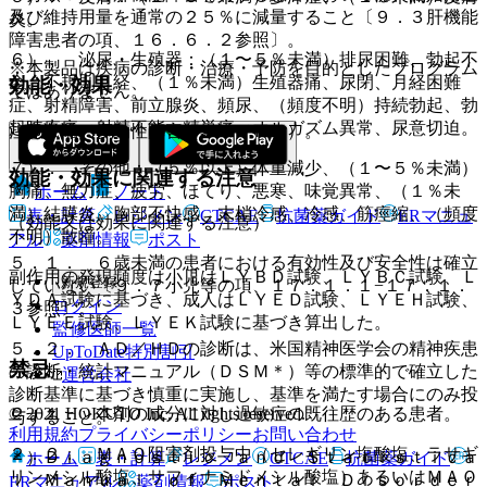
及び維持用量を通常の２５％に減量すること〔９．３肝機能
炎。
障害患者の項、１６．６．２参照〕。
６）． 泌尿・生殖器：（１〜５％未満）排尿困難、勃起不
※本製品は疾病の診断・治療・予防を目的としたプログラム
全、不規則月経、（１％未満）生殖器痛、尿閉、月経困難
効能・効果
ではありません。
症、射精障害、前立腺炎、頻尿、（頻度不明）持続勃起、勃
起時疼痛、射精不能、精巣痛、オルガズム異常、尿意切迫。
注意欠陥／多動性障害（ＡＤ／ＨＤ）。
７）． その他：（５％以上）体重減少、（１〜５％未満）
効能・効果に関連する注意
胸痛、無力症、疲労、ほてり、悪寒、味覚異常、（１％未
ホーム
ノート
満）結膜炎、胸部不快感、末梢冷感、冷感、筋痙縮、（頻度
表・計算
レジメン
CTCAE
抗菌薬ガイド
ERマニュ
（効能又は効果に関連する注意）
不明）散瞳。
アル
薬剤情報
ポスト
５．１． ６歳未満の患者における有効性及び安全性は確立
副作用の発現頻度は小児はＬＹＢＤ試験、ＬＹＢＣ試験、Ｌ
新規登録
していない〔９．７小児等の項、１７．１．１−１７．１．
ＹＤＡ試験に基づき、成人はＬＹＥＤ試験、ＬＹＥＨ試験、
ログイン
３参照〕。
ＬＹＥＥ試験、ＬＹＥＫ試験に基づき算出した。
監修医師一覧
５．２． ＡＤ／ＨＤの診断は、米国精神医学会の精神疾患
UpToDate特別割引
禁忌
の診断・統計マニュアル（ＤＳＭ＊）等の標準的で確立した
運営会社
診断基準に基づき慎重に実施し、基準を満たす場合にのみ投
© 2021 HOKUTO Inc. All rights reserved.
２．１． 本剤の成分に対し過敏症の既往歴のある患者。
与すること。
利用規約
プライバシーポリシー
お問い合わせ
２．２． ＭＡＯ阻害剤投与中（セレギリン塩酸塩、ラサギ
＊）Ｄｉａｇｎｏｓｔｉｃ ａｎｄ Ｓｔａｔｉｓｔｉｃａ
ホーム
表・計算
レジメン
CTCAE
抗菌薬ガイド
リンメシル酸塩、サフィナミドメシル酸塩）あるいはＭＡＯ
ｌ Ｍａｎｕａｌ ｏｆ Ｍｅｎｔａｌ Ｄｉｓｏｒｄｅｒ
ERマニュアル
薬剤情報
ポスト