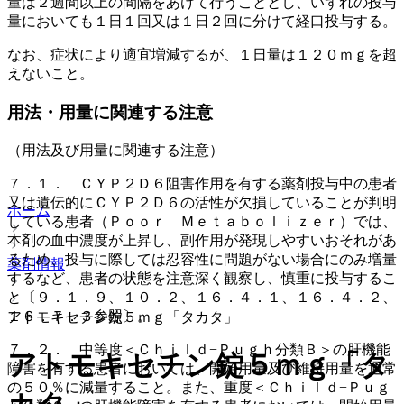
量は２週間以上の間隔をあけて行うこととし、いずれの投与
量においても１日１回又は１日２回に分けて経口投与する。
なお、症状により適宜増減するが、１日量は１２０ｍｇを超
えないこと。
用法・用量に関連する注意
（用法及び用量に関連する注意）
７．１． ＣＹＰ２Ｄ６阻害作用を有する薬剤投与中の患者
又は遺伝的にＣＹＰ２Ｄ６の活性が欠損していることが判明
ホーム
している患者（Ｐｏｏｒ Ｍｅｔａｂｏｌｉｚｅｒ）では、
本剤の血中濃度が上昇し、副作用が発現しやすいおそれがあ
るため、投与に際しては忍容性に問題がない場合にのみ増量
薬剤情報
するなど、患者の状態を注意深く観察し、慎重に投与するこ
と〔９．１．９、１０．２、１６．４．１、１６．４．２、
１６．７．３参照〕。
アトモキセチン錠５ｍｇ「タカタ」
７．２． 中等度＜Ｃｈｉｌｄ−Ｐｕｇｈ分類Ｂ＞の肝機能
アトモキセチン錠５ｍｇ「タ
障害を有する患者においては、開始用量及び維持用量を通常
の５０％に減量すること。また、重度＜Ｃｈｉｌｄ−Ｐｕｇ