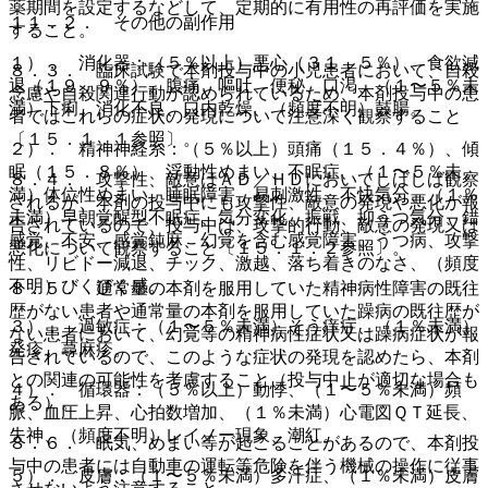
薬期間を設定するなどして、定期的に有用性の再評価を実施
１１．２． その他の副作用
すること。
１）． 消化器：（５％以上）悪心（３１．５％）、食欲減
８．３． 臨床試験で本剤投与中の小児患者において、自殺
退（１９．９％）、腹痛、嘔吐、便秘、口渇、（１〜５％未
念慮や自殺関連行動が認められているため、本剤投与中の患
満）下痢、消化不良、口内乾燥、（頻度不明）鼓腸。
者ではこれらの症状の発現について注意深く観察すること
〔１５．１．１参照〕。
２）． 精神神経系：（５％以上）頭痛（１５．４％）、傾
眠（１５．８％）、浮動性めまい、不眠症、（１〜５％未
８．４． 攻撃性、敵意はＡＤ／ＨＤにおいてしばしば観察
満）体位性めまい、睡眠障害、易刺激性、不快気分、（１％
されるが、本剤の投与中にも攻撃性、敵意の発現や悪化が報
未満）早朝覚醒型不眠症、気分変化、振戦、抑うつ気分、錯
告されているので、投与中は、攻撃的行動、敵意の発現又は
感覚、不安、感覚鈍麻、幻覚を含む感覚障害、うつ病、攻撃
悪化について観察すること〔１５．１．２参照〕。
性、リビドー減退、チック、激越、落ち着きのなさ、（頻度
不明）びくびく感。
８．５． 通常量の本剤を服用していた精神病性障害の既往
歴がない患者や通常量の本剤を服用していた躁病の既往歴が
３）． 過敏症：（１〜５％未満）そう痒症、（１％未満）
ない患者において、幻覚等の精神病性症状又は躁病症状が報
発疹、蕁麻疹。
告されているので、このような症状の発現を認めたら、本剤
との関連の可能性を考慮すること（投与中止が適切な場合も
４）． 循環器：（５％以上）動悸、（１〜５％未満）頻
ある）。
脈、血圧上昇、心拍数増加、（１％未満）心電図ＱＴ延長、
失神、（頻度不明）レイノー現象、潮紅。
８．６． 眠気、めまい等が起こることがあるので、本剤投
与中の患者には自動車の運転等危険を伴う機械の操作に従事
５）． 皮膚：（１〜５％未満）多汗症、（１％未満）皮膚