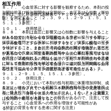
相互作用
８．７． 心血管系に対する影響を観察するため、本剤の投
与開始前及び投与期間中は定期的に、血圧及び心拍数（脈拍
本剤は、主に肝薬物代謝酵素ＣＹＰ２Ｄ６で代謝される〔１
数）を測定すること〔２．３、９．１．２−９．１．５、１
６．４．１参照〕。
５．１．３参照〕。
１０．１． 併用禁忌：
８．８． 本剤は血圧に影響又は心拍数に影響を与えること
があるので、本剤を心血管障害のある患者に投与する際は、
ＭＡＯ阻害剤（セレギリン塩酸塩＜エフピー＞、ラサギリン
循環器を専門とする医師に相談するなど、慎重に投与の可否
メシル酸塩＜アジレクト＞、サフィナミドメシル酸塩＜エク
を検討すること。また、患者の心疾患に関する病歴、突然死
フィナ＞）〔２．２参照〕［両薬剤の作用が増強されること
や重篤な心疾患に関する家族歴等から、心臓に重篤ではない
があるので、ＭＡＯ阻害剤の投与中止後に本剤を投与する場
が異常が認められる、若しくはその可能性が示唆される患者
合には、２週間以上の間隔をあけ、また、本剤の投与中止後
に対して本剤の投与を検討する場合には、投与開始前に心電
にＭＡＯ阻害剤を投与する場合は、２週間以上の間隔をあけ
図検査等により心血管系の状態を評価すること〔２．３、
ること（脳内モノアミン濃度が高まる可能性がある）］。
９．１．２−９．１．５、１５．１．３参照〕。
１０．２． 併用注意：
８．９． 小児において本剤の投与初期に体重増加抑制、成
１）． サルブタモール硫酸塩＜静脈内投与等の全身性投
長遅延が報告されているため、本剤の投与中は小児患者の成
与：吸入投与を除く＞〔１６．７．１、１６．７．２参照〕
長に注意し、身長や体重の増加が思わしくないときは減量又
［心拍数・血圧が上昇したとの報告があるので、注意して投
は投与の中断等を考慮すること。
与すること（心血管系への作用を増強する可能性があ
（特定の背景を有する患者に関する注意）
る）］。