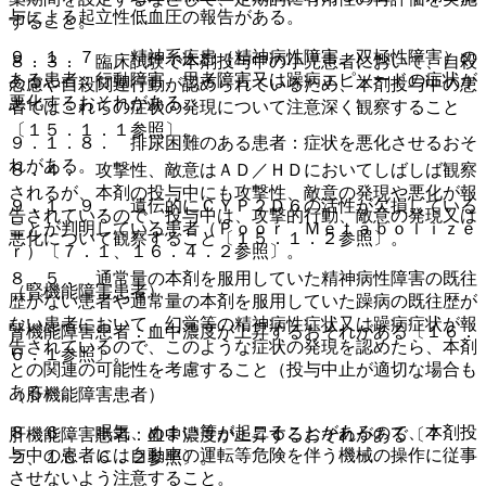
与による起立性低血圧の報告がある。
すること。
９．１．７． 精神系疾患（精神病性障害、双極性障害）の
８．３． 臨床試験で本剤投与中の小児患者において、自殺
ある患者：行動障害、思考障害又は躁病エピソードの症状が
念慮や自殺関連行動が認められているため、本剤投与中の患
悪化するおそれがある。
者ではこれらの症状の発現について注意深く観察すること
〔１５．１．１参照〕。
９．１．８． 排尿困難のある患者：症状を悪化させるおそ
れがある。
８．４． 攻撃性、敵意はＡＤ／ＨＤにおいてしばしば観察
されるが、本剤の投与中にも攻撃性、敵意の発現や悪化が報
９．１．９． 遺伝的にＣＹＰ２Ｄ６の活性が欠損している
告されているので、投与中は、攻撃的行動、敵意の発現又は
ことが判明している患者（Ｐｏｏｒ Ｍｅｔａｂｏｌｉｚｅ
悪化について観察すること〔１５．１．２参照〕。
ｒ）〔７．１、１６．４．２参照〕。
８．５． 通常量の本剤を服用していた精神病性障害の既往
（腎機能障害患者）
歴がない患者や通常量の本剤を服用していた躁病の既往歴が
ない患者において、幻覚等の精神病性症状又は躁病症状が報
腎機能障害患者：血中濃度が上昇するおそれがある〔１６．
告されているので、このような症状の発現を認めたら、本剤
６．１参照〕。
との関連の可能性を考慮すること（投与中止が適切な場合も
ある）。
（肝機能障害患者）
８．６． 眠気、めまい等が起こることがあるので、本剤投
肝機能障害患者：血中濃度が上昇するおそれがある〔７．
与中の患者には自動車の運転等危険を伴う機械の操作に従事
２、１６．６．２参照〕。
させないよう注意すること。