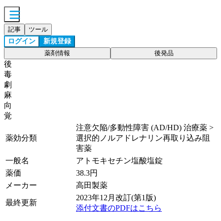
記事
ツール
ログイン
新規登録
薬剤情報
後発品
後
毒
劇
麻
向
覚
注意欠陥/多動性障害 (AD/HD) 治療薬 >
薬効分類
選択的ノルアドレナリン再取り込み阻
害薬
一般名
アトモキセチン塩酸塩錠
薬価
38.3
円
メーカー
高田製薬
2023年12月改訂(第1版)
最終更新
添付文書のPDFはこちら