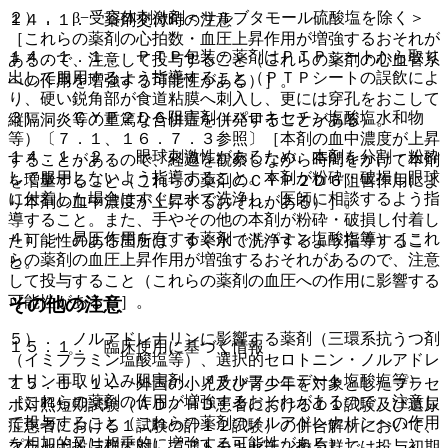
２）． β−受容体刺激剤＜サルブタモール硫酸塩を除く＞
１４．１． 薬剤交付時の注意
［これらの薬剤の心拍数・血圧上昇作用が増強するおそれが
１４．１．１． ＰＴＰ包装の薬剤はＰＴＰシートから取り
あるので、注意して投与すること（これらの薬剤の心血管系
出して服用するよう指導すること（ＰＴＰシートの誤飲によ
への作用を増強する可能性がある）］。
り、硬い鋭角部が食道粘膜へ刺入し、更には穿孔をおこして
３）． ＣＹＰ２Ｄ６阻害剤（パロキセチン塩酸塩水和物
縦隔洞炎等の重篤な合併症を併発することがある）。
等）〔７．１、１６．７．３参照〕［本剤の血中濃度が上昇
１４．１．２． 眼球刺激性があるため、本剤を分割・粉砕
することがあるので、経過を観察しながら時間をかけて本剤
して服用しないよう指導すること。本剤が粉砕・破損し眼球
を増量すること（これらの薬剤のＣＹＰ２Ｄ６阻害作用によ
に付着した場合はすぐに水で洗浄し、医師に相談するよう指
り本剤の血中濃度が上昇するおそれがある）］。
導すること。また、手やその他の本剤が粉砕・破損し付着し
４）． 昇圧作用を有する薬剤（ドパミン塩酸塩等）［これ
た可能性のある箇所は、すぐ水で洗浄するよう指導するこ
らの薬剤の血圧上昇作用が増強するおそれがあるので、注意
と。
して投与すること（これらの薬剤の血圧への作用に影響する
可能性がある）］。
その他の注意
５）． ノルアドレナリンに影響する薬剤（三環系抗うつ剤
１５．１． 臨床使用に基づく情報
（イミプラミン塩酸塩等）、選択的セロトニン・ノルアドレ
ナリン再取り込み阻害剤、メチルフェニデート塩酸塩等）
１５．１．１． 外国の小児及び青少年を対象としたプラセ
［これらの薬剤の作用が増強するおそれがあるので、注意し
ボ対照短期試験（ＡＤ／ＨＤ患者における１１試験及び遺尿
て投与すること（これらの薬剤のノルアドレナリンへの作用
症患者における１試験の計１２試験）の併合解析において、
を相加的又は相乗的に増強する可能性がある）］。
プラセボ投与群に対してアトモキセチン投与群では投与初期