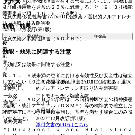
カタ」
ｈ分類Ｃ＞の肝機能障害を有する患者においては、開始用量
及び維持用量を通常の２５％に減量すること〔９．３肝機能
障害患者の項、１６．６．２参照〕。
注意欠陥/多動性障害 (AD/HD) 治療薬 > 選択的ノルアドレナ
リン再取り込み阻害薬
効能・効果
2023年12月改訂(第1版)
薬剤情報
後発品
注意欠陥／多動性障害（ＡＤ／ＨＤ）。
後
毒
効能・効果に関連する注意
劇
麻
（効能又は効果に関連する注意）
向
覚
５．１． ６歳未満の患者における有効性及び安全性は確立
していない〔９．７小児等の項、１７．１．１−１７．１．
注意欠陥/多動性障害 (AD/HD) 治療薬 > 選択
薬効分類
３参照〕。
的ノルアドレナリン再取り込み阻害薬
一般名
アトモキセチン塩酸塩錠
５．２． ＡＤ／ＨＤの診断は、米国精神医学会の精神疾患
薬価
38.3
円
の診断・統計マニュアル（ＤＳＭ＊）等の標準的で確立した
メーカー
高田製薬
診断基準に基づき慎重に実施し、基準を満たす場合にのみ投
与すること。
2023年12月改訂(第1版)
最終更新
添付文書のPDFはこちら
＊）Ｄｉａｇｎｏｓｔｉｃ ａｎｄ Ｓｔａｔｉｓｔｉｃａ