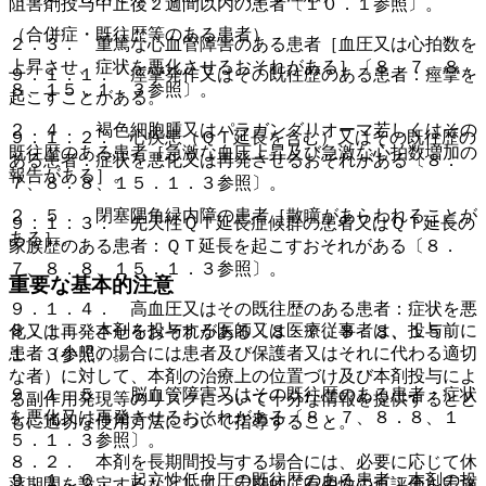
阻害剤投与中止後２週間以内の患者〔１０．１参照〕。
（合併症・既往歴等のある患者）
２．３． 重篤な心血管障害のある患者［血圧又は心拍数を
上昇させ、症状を悪化させるおそれがある］〔８．７、８．
９．１．１． 痙攣発作又はその既往歴のある患者：痙攣を
８、１５．１．３参照〕。
起こすことがある。
２．４． 褐色細胞腫又はパラガングリオーマ若しくはその
９．１．２． 心疾患（ＱＴ延長を含む）又はその既往歴の
既往歴のある患者［急激な血圧上昇及び急激な心拍数増加の
ある患者：症状を悪化又は再発させるおそれがある〔８．
報告がある］。
７、８．８、１５．１．３参照〕。
２．５． 閉塞隅角緑内障の患者［散瞳があらわれることが
９．１．３． 先天性ＱＴ延長症候群の患者又はＱＴ延長の
ある］。
家族歴のある患者：ＱＴ延長を起こすおそれがある〔８．
７、８．８、１５．１．３参照〕。
重要な基本的注意
９．１．４． 高血圧又はその既往歴のある患者：症状を悪
８．１． 本剤を投与する医師又は医療従事者は、投与前に
化又は再発させるおそれがある〔８．７、８．８、１５．
患者（小児の場合には患者及び保護者又はそれに代わる適切
１．３参照〕。
な者）に対して、本剤の治療上の位置づけ及び本剤投与によ
９．１．５． 脳血管障害又はその既往歴のある患者：症状
る副作用発現等のリスクについて十分な情報を提供するとと
を悪化又は再発させるおそれがある〔８．７、８．８、１
もに適切な使用方法について指導すること。
５．１．３参照〕。
８．２． 本剤を長期間投与する場合には、必要に応じて休
９．１．６． 起立性低血圧の既往歴のある患者：本剤の投
薬期間を設定するなどして、定期的に有用性の再評価を実施