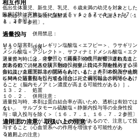
相互作用
低出生体重児、新生児、乳児、６歳未満の幼児を対象とした
臨床試験は実施していない〔５．１、１７．１．１−１７．
本剤は、主に肝薬物代謝酵素ＣＹＰ２Ｄ６で代謝される〔１
１．３参照〕。
６．４．１参照〕。
１０．１． 併用禁忌：
過量投与
ＭＡＯ阻害剤（セレギリン塩酸塩＜エフピー＞、ラサギリン
１３．１． 症状
メシル酸塩＜アジレクト＞、サフィナミドメシル酸塩＜エク
フィナ＞）〔２．２参照〕［両薬剤の作用が増強されること
過量投与時には、痙攣、ＱＴ延長、傾眠、興奮、運動亢進、
があるので、ＭＡＯ阻害剤の投与中止後に本剤を投与する場
異常行動、消化器症状、散瞳、頻脈、口渇、浮動性めまい、
合には、２週間以上の間隔をあけ、また、本剤の投与中止後
振戦及び血圧上昇等が認められている。また、本剤及び他剤
にＭＡＯ阻害剤を投与する場合は、２週間以上の間隔をあけ
を同時に過量投与した場合には、死亡例も報告されている。
ること（脳内モノアミン濃度が高まる可能性がある）］。
１３．２． 処置
１０．２． 併用注意：
過量投与時、本剤は蛋白結合率が高いため、透析は有効では
１）． サルブタモール硫酸塩＜静脈内投与等の全身性投
ない。
与：吸入投与を除く＞〔１６．７．１、１６．７．２参照〕
［心拍数・血圧が上昇したとの報告があるので、注意して投
適用上の注意、取扱い上の注意
与すること（心血管系への作用を増強する可能性があ
る）］。
（適用上の注意）