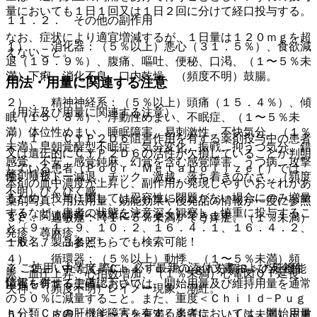
量においても１日１回又は１日２回に分けて経口投与する。
１１．２． その他の副作用
なお、症状により適宜増減するが、１日量は１２０ｍｇを超
１）． 消化器：（５％以上）悪心（３１．５％）、食欲減
えないこと。
退（１９．９％）、腹痛、嘔吐、便秘、口渇、（１〜５％未
満）下痢、消化不良、口内乾燥、（頻度不明）鼓腸。
用法・用量に関連する注意
２）． 精神神経系：（５％以上）頭痛（１５．４％）、傾
（用法及び用量に関連する注意）
眠（１５．８％）、浮動性めまい、不眠症、（１〜５％未
満）体位性めまい、睡眠障害、易刺激性、不快気分、（１％
７．１． ＣＹＰ２Ｄ６阻害作用を有する薬剤投与中の患者
未満）早朝覚醒型不眠症、気分変化、振戦、抑うつ気分、錯
又は遺伝的にＣＹＰ２Ｄ６の活性が欠損していることが判明
感覚、不安、感覚鈍麻、幻覚を含む感覚障害、うつ病、攻撃
している患者（Ｐｏｏｒ Ｍｅｔａｂｏｌｉｚｅｒ）では、
薬剤情報
性、リビドー減退、チック、激越、落ち着きのなさ、（頻度
本剤の血中濃度が上昇し、副作用が発現しやすいおそれがあ
不明）びくびく感。
るため、投与に際しては忍容性に問題がない場合にのみ増量
薬剤写真、用法用量、効能効果や後発品の情報が一度に参照
するなど、患者の状態を注意深く観察し、慎重に投与するこ
でき、関連情報へ簡単にアクセスができます。
３）． 過敏症：（１〜５％未満）そう痒症、（１％未満）
と〔９．１．９、１０．２、１６．４．１、１６．４．２、
発疹、蕁麻疹。
一般名、製品名どちらでも検索可能！
１６．７．３参照〕。
４）． 循環器：（５％以上）動悸、（１〜５％未満）頻
※ ご使用いただく際に、必ず最新の添付文書および安全性
７．２． 中等度＜Ｃｈｉｌｄ−Ｐｕｇｈ分類Ｂ＞の肝機能
脈、血圧上昇、心拍数増加、（１％未満）心電図ＱＴ延長、
情報も併せてご確認下さい。
障害を有する患者においては、開始用量及び維持用量を通常
失神、（頻度不明）レイノー現象、潮紅。
の５０％に減量すること。また、重度＜Ｃｈｉｌｄ−Ｐｕｇ
ｈ分類Ｃ＞の肝機能障害を有する患者においては、開始用量
５）． 皮膚：（１〜５％未満）多汗症、（１％未満）皮膚