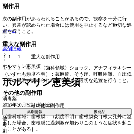
副作用
次の副作用があらわれることがあるので、観察を十分に行
い、異常が認められた場合には使用を中止するなど適切な処
ホーム
置を行うこと。
重大な副作用
薬剤情報
１１．１． 重大な副作用
ホルマリン恵美須
１１．１．１． 〈歯科領域〉ショック、アナフィラキシー
（いずれも頻度不明）：蕁麻疹、そう痒、呼吸困難、血圧低
ホルマリン恵美須
下等の異常が認められた場合には、適切な処置を行うこと。
その他の副作用
消毒薬
2023年10月改訂(第1版)
１１．２． その他の副作用
薬剤情報
後発品
〈歯科領域〉歯根膜：（頻度不明）歯根膜炎［根尖孔外に溢
他
出した場合、歯根膜に過刺激が加わりこのような症状を起こ
毒
すことがある］。
劇