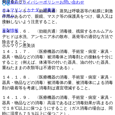
受けること）。
利用規約
プライバシーポリシー
お問い合わせ
ホルマリン「カナダ」
消毒薬
１４．１．５． 〈効能共通〉蒸気は呼吸器等の粘膜に刺激
ホーム
作用があるので、眼鏡、マスク等の保護具をつけ、吸入又は
接触しないよう注意すること。
薬剤情報
１４．１．６． 〈効能共通〉消毒後、残留するホルムアル
デヒドは水洗、アンモニア水の散布、蒸発等の適切な方法で
除去すること。
ホルマリン恵美須
１４．１．７． 〈医療機器の消毒、手術室・病室・家具・
器具・物品などの消毒〉被消毒体と消毒剤との接触を十分に
すること（例えば、体液等の付いた器具、油の付いた器具、
重ねたままの衣類等は不適切である）。
１４．１．８． 〈医療機器の消毒、手術室・病室・家具・
器具・物品などの消毒〉被消毒体の量、被消毒体による消毒
剤の吸着等を考慮し消毒剤は適宜増減すること。
１４．１．９． 〈医療機器の消毒、手術室・病室・家具・
器具・物品などの消毒〉高温であるほど消毒効果が高まるの
で１８℃以上に保つようにすること（ガス消毒の場合は、同
時に湿度も７５％以上に保つこと）。