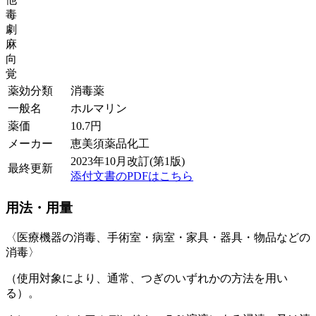
毒
劇
麻
向
覚
薬効分類
消毒薬
一般名
ホルマリン
薬価
10.7
円
メーカー
恵美須薬品化工
2023年10月改訂(第1版)
最終更新
添付文書のPDFはこちら
用法・用量
〈医療機器の消毒、手術室・病室・家具・器具・物品などの
消毒〉
（使用対象により、通常、つぎのいずれかの方法を用い
る）。