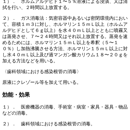
１）． ホルムアルデヒド１〜５％溶液による浸漬、又は清
拭を行い、２時間以上放置する。
２）． ガス消毒法：気密容器中あるいは密閉環境内におい
て、容積１ｍ３に対し、ホルマリン１５ｍＬ以上（ホルムア
ルデヒドとして６ｇ以上）を水４０ｍＬ以上とともに噴霧又
は蒸発させ、７〜２４時間又はそれ以上放置する。蒸発を速
めるためには、ホルマリン１５ｍＬ以上を希釈（５〜１
０％）し加熱沸騰させる方法、ホルマリン１５ｍＬ以上に対
し水４０ｍＬ以上及び過マンガン酸カリウム１８〜２０ｇを
加える方法などを用いる。
〈歯科領域における感染根管の消毒〉
原液にクレゾール等を加えて用いる。
効能・効果
１）． 医療機器の消毒、手術室・病室・家具・器具・物品
などの消毒。
２）． 歯科領域における感染根管の消毒。