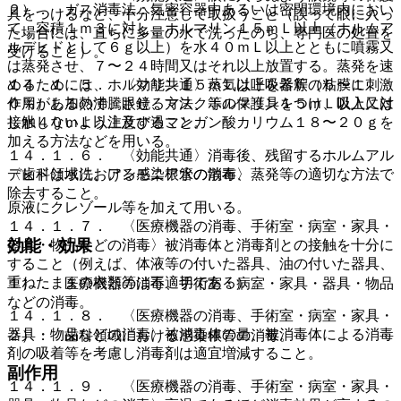
２）． ガス消毒法：気密容器中あるいは密閉環境内におい
具をつけるなど、十分注意して取扱うこと（誤って眼に入っ
て、容積１ｍ３に対し、ホルマリン１５ｍＬ以上（ホルムア
た場合には、直ちに多量の水で洗ったのち、専門医の処置を
ルデヒドとして６ｇ以上）を水４０ｍＬ以上とともに噴霧又
受けること）。
は蒸発させ、７〜２４時間又はそれ以上放置する。蒸発を速
１４．１．５． 〈効能共通〉蒸気は呼吸器等の粘膜に刺激
めるためには、ホルマリン１５ｍＬ以上を希釈（５〜１
作用があるので、眼鏡、マスク等の保護具をつけ、吸入又は
０％）し加熱沸騰させる方法、ホルマリン１５ｍＬ以上に対
接触しないよう注意すること。
し水４０ｍＬ以上及び過マンガン酸カリウム１８〜２０ｇを
加える方法などを用いる。
１４．１．６． 〈効能共通〉消毒後、残留するホルムアル
デヒドは水洗、アンモニア水の散布、蒸発等の適切な方法で
〈歯科領域における感染根管の消毒〉
除去すること。
原液にクレゾール等を加えて用いる。
１４．１．７． 〈医療機器の消毒、手術室・病室・家具・
効能・効果
器具・物品などの消毒〉被消毒体と消毒剤との接触を十分に
すること（例えば、体液等の付いた器具、油の付いた器具、
重ねたままの衣類等は不適切である）。
１）． 医療機器の消毒、手術室・病室・家具・器具・物品
などの消毒。
１４．１．８． 〈医療機器の消毒、手術室・病室・家具・
器具・物品などの消毒〉被消毒体の量、被消毒体による消毒
２）． 歯科領域における感染根管の消毒。
剤の吸着等を考慮し消毒剤は適宜増減すること。
副作用
１４．１．９． 〈医療機器の消毒、手術室・病室・家具・