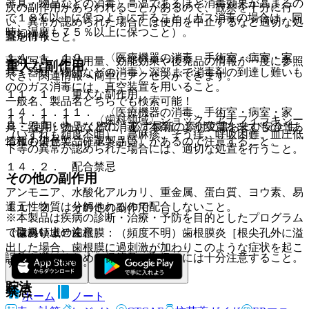
器具・物品などの消毒〉高温であるほど消毒効果が高まるの
次の副作用があらわれることがあるので、観察を十分に行
で１８℃以上に保つようにすること（ガス消毒の場合は、同
い、異常が認められた場合には使用を中止するなど適切な処
時に湿度も７５％以上に保つこと）。
薬剤情報
置を行うこと。
１４．１．１０． 〈医療機器の消毒、手術室・病室・家
薬剤写真、用法用量、効能効果や後発品の情報が一度に参照
重大な副作用
具・器具・物品などの消毒〉深部まで消毒剤の到達し難いも
でき、関連情報へ簡単にアクセスができます。
ののガス消毒には、真空装置を用いること。
１１．１． 重大な副作用
一般名、製品名どちらでも検索可能！
１４．１．１１． 〈医療機器の消毒、手術室・病室・家
１１．１．１． 〈歯科領域〉ショック、アナフィラキシー
※ ご使用いただく際に、必ず最新の添付文書および安全性
具・器具・物品などの消毒〉本剤により変質を来すもの（あ
（いずれも頻度不明）：蕁麻疹、そう痒、呼吸困難、血圧低
情報も併せてご確認下さい。
る種の染色製品、革製品等）があるので注意すること。
下等の異常が認められた場合には、適切な処置を行うこと。
１４．２． 配合禁忌
その他の副作用
アンモニア、水酸化アルカリ、重金属、蛋白質、ヨウ素、易
還元性物質は分解されるので配合しないこと。
１１．２． その他の副作用
※本製品は疾病の診断・治療・予防を目的としたプログラム
ではありません。
（取扱い上の注意）
〈歯科領域〉歯根膜：（頻度不明）歯根膜炎［根尖孔外に溢
出した場合、歯根膜に過刺激が加わりこのような症状を起こ
誤飲を避けるため、保管及び取扱いには十分注意すること。
すことがある］。
貯法
禁忌
ホーム
ノート