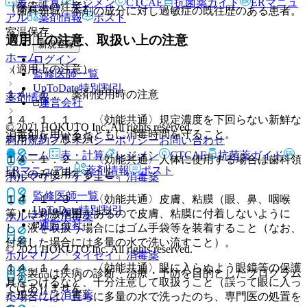
表・計算
レジメン
CTCAE
抗菌薬ガイド
ERマニュ
（保管上の注意）
〈歯科領域〉本剤の成分に対し過敏症の既往歴のある患者。
アル
薬剤情報
ポスト
室温保存。
適用上の注意、取扱い上の注意
新規登録
ホーム
ログイン
（適用上の注意）
監修医師一覧
UpToDate特別割引
１４．１． 薬剤使用時の注意
薬剤情報
運営会社
１４．１．１． 〈効能共通〉規定濃度を下回らない新鮮な
© 2021 HOKUTO Inc. All rights reserved.
消毒剤を用いるとともに消毒時間を守ること。
ホルマリン恵美須
利用規約
プライバシーポリシー
お問い合わせ
ホーム
表・計算
レジメン
CTCAE
抗菌薬ガイド
１４．１．２． 〈効能共通〉人体に使用する場合は歯科領
ERマニュアル
薬剤情報
ポスト
域にのみ使用すること。
ホルマリン「ケンエー」
消毒薬
監修医師一覧
１４．１．３． 〈効能共通〉皮膚、粘膜（眼、鼻、咽喉
UpToDate特別割引
等）に刺激作用があるので皮膚、粘膜に付着しないように
ホルマリン
消毒薬
運営会社
し、液を取扱う場合にはゴム手袋等を装着すること（なお、
付着した場合には多量の水で洗い流すこと）。
© 2021 HOKUTO Inc. All rights reserved.
ホルマリン「タイセイ」
消毒薬
１４．１．４． 〈効能共通〉眼に入らぬよう眼鏡等の保護
※本製品は疾病の診断・治療・予防を目的としたプログラム
具をつけるなど、十分注意して取扱うこと（誤って眼に入っ
ではありません。
ホルマリン
消毒薬
た場合には、直ちに多量の水で洗ったのち、専門医の処置を