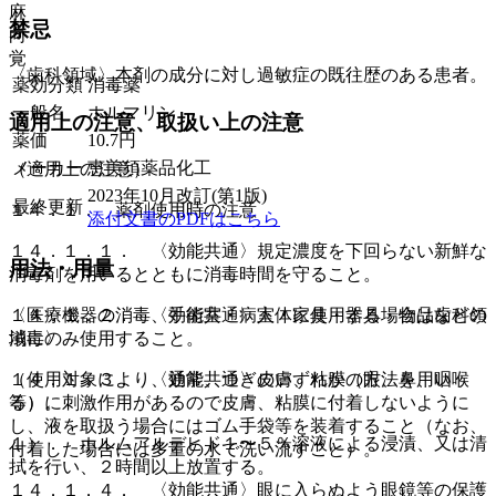
麻
禁忌
向
覚
〈歯科領域〉本剤の成分に対し過敏症の既往歴のある患者。
薬効分類
消毒薬
一般名
ホルマリン
適用上の注意、取扱い上の注意
薬価
10.7
円
メーカー
恵美須薬品化工
（適用上の注意）
2023年10月改訂(第1版)
最終更新
１４．１． 薬剤使用時の注意
添付文書のPDFはこちら
１４．１．１． 〈効能共通〉規定濃度を下回らない新鮮な
用法・用量
消毒剤を用いるとともに消毒時間を守ること。
１４．１．２． 〈効能共通〉人体に使用する場合は歯科領
〈医療機器の消毒、手術室・病室・家具・器具・物品などの
域にのみ使用すること。
消毒〉
１４．１．３． 〈効能共通〉皮膚、粘膜（眼、鼻、咽喉
（使用対象により、通常、つぎのいずれかの方法を用い
等）に刺激作用があるので皮膚、粘膜に付着しないように
る）。
し、液を取扱う場合にはゴム手袋等を装着すること（なお、
１）． ホルムアルデヒド１〜５％溶液による浸漬、又は清
付着した場合には多量の水で洗い流すこと）。
拭を行い、２時間以上放置する。
１４．１．４． 〈効能共通〉眼に入らぬよう眼鏡等の保護