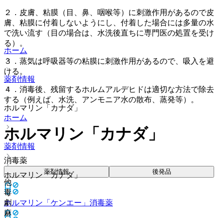
２．皮膚、粘膜（目、鼻、咽喉等）に刺激作用があるので皮
膚、粘膜に付着しないようにし、付着した場合には多量の水
で洗い流す（目の場合は、水洗後直ちに専門医の処置を受け
る）。
ホーム
３．蒸気は呼吸器等の粘膜に刺激作用があるので、吸入を避
ける。
薬剤情報
４．消毒後、残留するホルムアルデヒドは適切な方法で除去
する（例えば、水洗、アンモニア水の散布、蒸発等）。
ホルマリン「カナダ」
ホーム
ホルマリン「カナダ」
薬剤情報
消毒薬
薬剤情報
後発品
ホルマリン「カナダ」
他
毒
劇
ホルマリン「ケンエー」
消毒薬
麻