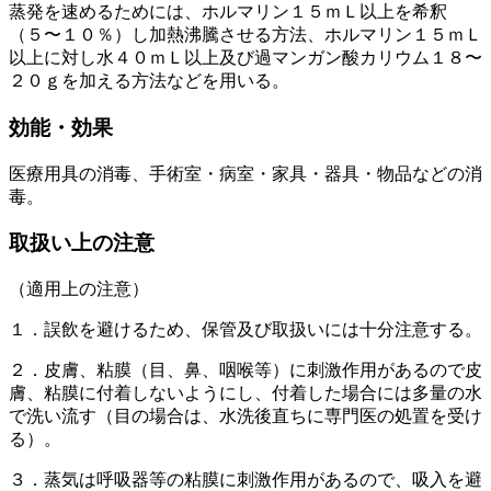
蒸発を速めるためには、ホルマリン１５ｍＬ以上を希釈
（５〜１０％）し加熱沸騰させる方法、ホルマリン１５ｍＬ
以上に対し水４０ｍＬ以上及び過マンガン酸カリウム１８〜
２０ｇを加える方法などを用いる。
効能・効果
医療用具の消毒、手術室・病室・家具・器具・物品などの消
毒。
取扱い上の注意
（適用上の注意）
１．誤飲を避けるため、保管及び取扱いには十分注意する。
２．皮膚、粘膜（目、鼻、咽喉等）に刺激作用があるので皮
膚、粘膜に付着しないようにし、付着した場合には多量の水
で洗い流す（目の場合は、水洗後直ちに専門医の処置を受け
る）。
３．蒸気は呼吸器等の粘膜に刺激作用があるので、吸入を避