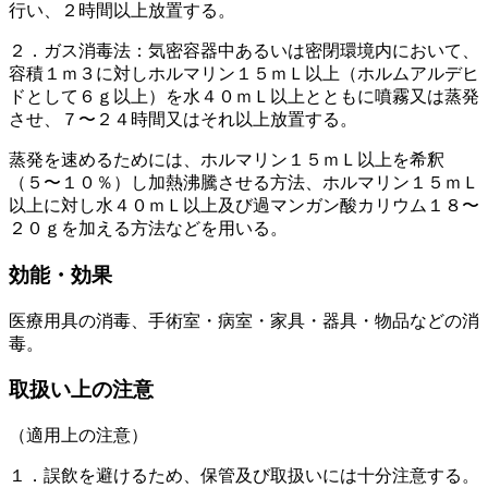
行い、２時間以上放置する。
２．ガス消毒法：気密容器中あるいは密閉環境内において、
容積１ｍ３に対しホルマリン１５ｍＬ以上（ホルムアルデヒ
ドとして６ｇ以上）を水４０ｍＬ以上とともに噴霧又は蒸発
させ、７〜２４時間又はそれ以上放置する。
蒸発を速めるためには、ホルマリン１５ｍＬ以上を希釈
（５〜１０％）し加熱沸騰させる方法、ホルマリン１５ｍＬ
以上に対し水４０ｍＬ以上及び過マンガン酸カリウム１８〜
２０ｇを加える方法などを用いる。
効能・効果
医療用具の消毒、手術室・病室・家具・器具・物品などの消
毒。
取扱い上の注意
（適用上の注意）
１．誤飲を避けるため、保管及び取扱いには十分注意する。