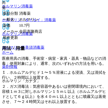
向
ホルマリン
消毒薬
覚
薬効分類
消毒薬
一般名
ホルマリン
ホルマリン「タイセイ」
消毒薬
薬価
10.7
円
メーカー
金田直隆商店
ホルマリン
消毒薬
最終更新
ホルマリン恵美須
消毒薬
用法・用量
ホーム
医療用具の消毒、手術室・病室・家具・器具・物品などの消
毒：使用対象により、通常、次のいずれかの方法を用いる。
薬剤情報
１．ホルムアルデヒド１〜５％溶液による浸漬、又は清拭を
行い、２時間以上放置する。
ホルマリン「カナダ」
２．ガス消毒法：気密容器中あるいは密閉環境内において、
容積１ｍ３に対しホルマリン１５ｍＬ以上（ホルムアルデヒ
ドとして６ｇ以上）を水４０ｍＬ以上とともに噴霧又は蒸発
させ、７〜２４時間又はそれ以上放置する。