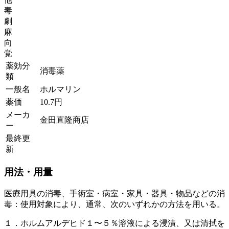
毒
劇
麻
向
覚
薬効分
消毒薬
類
一般名
ホルマリン
薬価
10.7
円
メーカ
金田直隆商店
ー
最終更
新
用法・用量
医療用具の消毒、手術室・病室・家具・器具・物品などの消
毒：使用対象により、通常、次のいずれかの方法を用いる。
１．ホルムアルデヒド１〜５％溶液による浸漬、又は清拭を