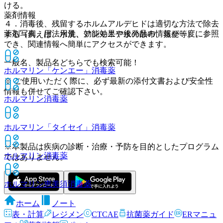
ける。
薬剤情報
４．消毒後、残留するホルムアルデヒドは適切な方法で除去
薬剤写真、用法用量、効能効果や後発品の情報が一度に参照
する（例えば、水洗、アンモニア水の散布、蒸発等）。
でき、関連情報へ簡単にアクセスができます。
一般名、製品名どちらでも検索可能！
ホルマリン「ケンエー」
消毒薬
※ ご使用いただく際に、必ず最新の添付文書および安全性
情報も併せてご確認下さい。
ホルマリン
消毒薬
ホルマリン「タイセイ」
消毒薬
※本製品は疾病の診断・治療・予防を目的としたプログラム
ホルマリン
消毒薬
ではありません。
ホルマリン恵美須
消毒薬
ホーム
ノート
表・計算
レジメン
CTCAE
抗菌薬ガイド
ERマニュ