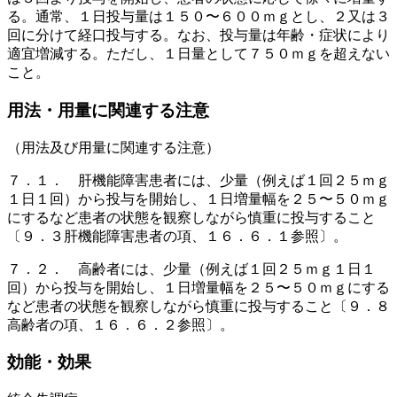
る。通常、１日投与量は１５０〜６００ｍｇとし、２又は３
回に分けて経口投与する。なお、投与量は年齢・症状により
適宜増減する。ただし、１日量として７５０ｍｇを超えない
こと。
用法・用量に関連する注意
（用法及び用量に関連する注意）
７．１． 肝機能障害患者には、少量（例えば１回２５ｍｇ
１日１回）から投与を開始し、１日増量幅を２５〜５０ｍｇ
にするなど患者の状態を観察しながら慎重に投与すること
〔９．３肝機能障害患者の項、１６．６．１参照〕。
７．２． 高齢者には、少量（例えば１回２５ｍｇ１日１
回）から投与を開始し、１日増量幅を２５〜５０ｍｇにする
など患者の状態を観察しながら慎重に投与すること〔９．８
高齢者の項、１６．６．２参照〕。
効能・効果