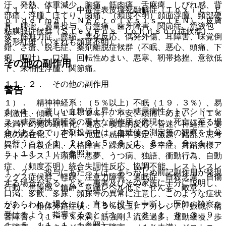
汗、発熱、体重減少、胸痛、筋肉痛、舌麻痺、しびれ感、背
１１．１．１１． 中毒性表皮壊死融解症（Ｔｏｘｉｃ Ｅ
部痛、浮腫、ほてり、歯痛、（頻度不明）顔面浮腫、頸部硬
ｐｉｄｅｒｍａｌ Ｎｅｃｒｏｌｙｓｉｓ：ＴＥＮ）、皮膚
直、腫瘤、過量投与、骨盤痛、歯牙障害、関節症、滑液包
粘膜眼症候群（Ｓｔｅｖｅｎｓ−Ｊｏｈｎｓｏｎ症候群）、
炎、筋無力症、痙縮、悪化反応、偶発外傷、耳障害、味覚倒
多形紅斑（いずれも頻度不明）。
錯、ざ瘡、脱毛症、薬剤離脱症候群（不眠、悪心、頭痛、下
痢、嘔吐）、口渇、回転性めまい、悪寒、靭帯捻挫、意欲低
その他の副作用
下、末梢性浮腫、関節痛。
１１．２． その他の副作用
警告
１）． 精神神経系：（５％以上）不眠（１９．３％）、易
１．１． 著しい血糖値上昇から、糖尿病性ケトアシドーシ
刺激性、傾眠（１４．２％）、不安、頭痛、めまい、（１％
ス、糖尿病性昏睡等の重大な副作用が発現し、死亡に至る場
未満）幻覚の顕在化、健忘、攻撃的反応、昏迷、神経症、妄
合があるので、本剤投与中は、血糖値の測定等の観察を十分
想の顕在化、リビドー亢進、感情不安定、激越、錯乱、思考
に行うこと〔１．２、２．５、８．１、８．３、９．１．
異常、自殺企図、人格障害、躁病反応、多幸症、舞踏病様ア
５、１１．１．１参照〕。
テトーシス、片頭痛、悪夢、うつ病、独語、衝動行為、自動
症、（頻度不明）統合失調性反応、協調不能、レストレスレ
１．２． 投与にあたっては、あらかじめ前記副作用が発現
ッグス症候群、軽躁、注意力障害、過眠症、自殺念慮、自傷
する場合があることを、患者及びその家族に十分に説明し、
行動、焦躁感、鎮静、意識レベル低下、せん妄、敵意。
口渇、多飲、多尿、頻尿等の異常に注意し、このような症状
があらわれた場合には、直ちに投与を中断し、医師の診察を
２）． 錐体外路症状：（５％以上）アカシジア、振戦、構
受けるよう、指導すること〔１．１、８．１、８．３、９．
音障害、（１〜５％未満）筋強剛、流涎過多、運動緩慢、歩
１．５、１１．１．１参照〕。