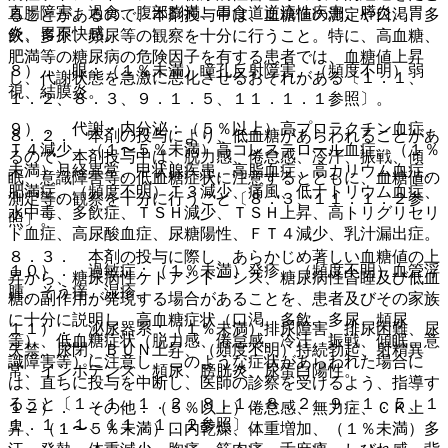
直腸障害、過食、腹部膨満、胃食道逆流性疾患、膵炎、胃
ることがあるので、本剤投与中は、血糖値の測定や口渇、多
炎、胃不快感。
飲、多尿、頻尿等の観察を十分に行うこと。特に、高血糖、
肥満等の糖尿病の危険因子を有する患者では、血糖値上昇
８）． 眼：（１％未満）瞳孔反射障害、（頻度不明）弱
し、代謝状態を急激に悪化させるおそれがある〔１．１、
視、結膜炎。
１．２、８．３、９．１．５、１１．１．１参照〕。
９）． 代謝・内分泌：（５％以上）高プロラクチン血症、
８．２． 本剤の投与により、低血糖があらわれることがあ
Ｔ４減少、（１〜５％未満）高コレステロール血症、（１％
るので、本剤投与中は、脱力感、倦怠感、冷汗、振戦、傾
未満）月経異常、甲状腺疾患、高脂血症、高カリウム血症、
眠、意識障害等の低血糖症状に注意するとともに、血糖値の
肥満症、（頻度不明）Ｔ３減少、痛風、低ナトリウム血症、
測定等の観察を十分に行うこと〔８．３、１１．１．２参
水中毒、多飲症、ＴＳＨ減少、ＴＳＨ上昇、高トリグリセリ
照〕。
ド血症、高尿酸血症、尿糖陽性、ＦＴ４減少、乳汁漏出症。
８．３． 本剤の投与に際し、あらかじめ著しい血糖値の上
１０）． 過敏症：（１％未満）発疹、（頻度不明）血管浮
昇から、糖尿病性ケトアシドーシス、糖尿病性昏睡及び低血
腫、そう痒、湿疹。
糖の副作用が発現する場合があることを、患者及びその家族
に十分に説明し、高血糖症状（口渇、多飲、多尿、頻尿
１１）． 泌尿器系：（１％未満）排尿障害、排尿困難、尿
等）、低血糖症状（脱力感、倦怠感、冷汗、振戦、傾眠、意
失禁、尿閉、ＢＵＮ上昇、（頻度不明）持続勃起、射精異
識障害等）に注意し、このような症状があらわれた場合に
常、インポテンス、頻尿、膀胱炎、尿蛋白陽性。
は、直ちに投与を中断し、医師の診察を受けるよう、指導す
ること〔１．１、１．２、８．１、８．２、９．１．５、１
１２）． その他：（５％以上）倦怠感、無力症、ＣＫ上
１．１．１、１１．１．２参照〕。
昇、（１〜５％未満）口内乾燥、体重増加、（１％未満）多