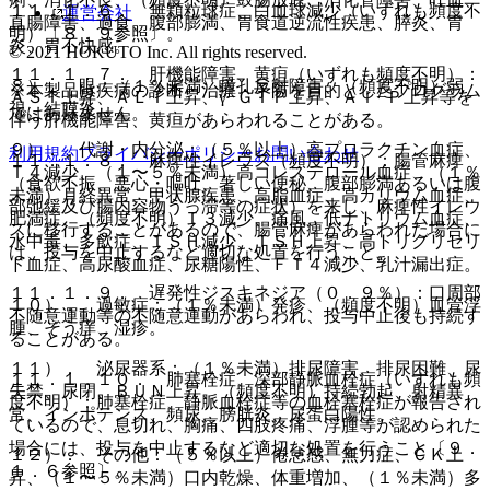
１１．１．６． 無顆粒球症、白血球減少（いずれも頻度不
運営会社
直腸障害、過食、腹部膨満、胃食道逆流性疾患、膵炎、胃
明）〔８．９参照〕。
炎、胃不快感。
© 2021 HOKUTO Inc. All rights reserved.
１１．１．７． 肝機能障害、黄疸（いずれも頻度不明）：
８）． 眼：（１％未満）瞳孔反射障害、（頻度不明）弱
※本製品は疾病の診断・治療・予防を目的としたプログラム
ＡＳＴ上昇、ＡＬＴ上昇、γ−ＧＴＰ上昇、Ａｌ−Ｐ上昇等を
視、結膜炎。
ではありません。
伴う肝機能障害、黄疸があらわれることがある。
９）． 代謝・内分泌：（５％以上）高プロラクチン血症、
利用規約
プライバシーポリシー
お問い合わせ
１１．１．８． 麻痺性イレウス（頻度不明）：腸管麻痺
Ｔ４減少、（１〜５％未満）高コレステロール血症、（１％
（食欲不振、悪心・嘔吐、著しい便秘、腹部膨満あるいは腹
未満）月経異常、甲状腺疾患、高脂血症、高カリウム血症、
部弛緩及び腸内容物うっ滞等の症状）を来し、麻痺性イレウ
肥満症、（頻度不明）Ｔ３減少、痛風、低ナトリウム血症、
スに移行することがあるので、腸管麻痺があらわれた場合に
水中毒、多飲症、ＴＳＨ減少、ＴＳＨ上昇、高トリグリセリ
は、投与を中止するなど適切な処置を行うこと。
ド血症、高尿酸血症、尿糖陽性、ＦＴ４減少、乳汁漏出症。
１１．１．９． 遅発性ジスキネジア（０．９％）：口周部
１０）． 過敏症：（１％未満）発疹、（頻度不明）血管浮
不随意運動等の不随意運動があらわれ、投与中止後も持続す
腫、そう痒、湿疹。
ることがある。
１１）． 泌尿器系：（１％未満）排尿障害、排尿困難、尿
１１．１．１０． 肺塞栓症、深部静脈血栓症（いずれも頻
失禁、尿閉、ＢＵＮ上昇、（頻度不明）持続勃起、射精異
度不明）：肺塞栓症、静脈血栓症等の血栓塞栓症が報告され
常、インポテンス、頻尿、膀胱炎、尿蛋白陽性。
ているので、息切れ、胸痛、四肢疼痛、浮腫等が認められた
場合には、投与を中止するなど適切な処置を行うこと〔９．
１２）． その他：（５％以上）倦怠感、無力症、ＣＫ上
１．６参照〕。
昇、（１〜５％未満）口内乾燥、体重増加、（１％未満）多