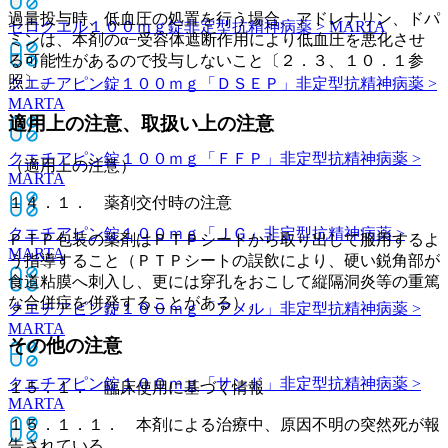
過量投与時、低血圧の処置を行う場合、アドレナリン、ドパ
セロクエル１００ｍｇ錠
非定型抗精神病薬 > MARTA
ミンは、本剤のα−受容体遮断作用により低血圧を悪化させ
る可能性があるので投与しないこと〔２．３、１０．１参
照〕。
クエチアピン錠１００ｍｇ「ＤＳＥＰ」
非定型抗精神病薬 >
MARTA
適用上の注意、取扱い上の注意
クエチアピン錠１００ｍｇ「ＦＦＰ」
非定型抗精神病薬 >
（適用上の注意）
MARTA
１４．１． 薬剤交付時の注意
クエチアピン錠１００ｍｇ「ＪＧ」
非定型抗精神病薬 >
ＰＴＰ包装の薬剤はＰＴＰシートから取り出して服用するよ
MARTA
う指導すること（ＰＴＰシートの誤飲により、硬い鋭角部が
食道粘膜へ刺入し、更には穿孔をおこして縦隔洞炎等の重篤
な合併症を併発することがある）。
クエチアピン錠１００ｍｇ「アメル」
非定型抗精神病薬 >
MARTA
その他の注意
クエチアピン錠１００ｍｇ「サンド」
非定型抗精神病薬 >
１５．１． 臨床使用に基づく情報
MARTA
１５．１．１． 本剤による治療中、原因不明の突然死が報
告されている。