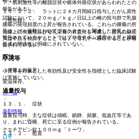
下、易刺激性等の離脱症状や錐体外路症状があらわれたとの
報告がある）。
１５．２．２． ラットに２４カ月間経口投与したがん原性
試験において、２０ｍｇ／ｋｇ／日以上の雌の投与群で乳腺
（授乳婦）
腫瘍の発現頻度の上昇が報告されている。これらの腫瘍の所
見は、げっ歯類においてプロラクチンと関連した所見として
治療上の有益性及び母乳栄養の有益性を考慮し、授乳の継続
報告されているが、ヒトではプロラクチン濃度の上昇と腫瘍
又は中止を検討すること（ヒトで母乳中へ移行することが報
形成の関連性は明確にされていない。
告されている）。
貯法
小児等
（保管上の注意）
小児等を対象とした有効性及び安全性を指標とした臨床試験
は実施していない。
室温保存。
過量投与
ホーム
１３．１． 症状
薬剤情報
過量投与時、主な症状は傾眠、鎮静、頻脈、低血圧等であ
り、まれに昏睡、死亡に至る症例が報告されている。
クエチアピン錠１００ｍｇ「トーワ」
１３．２． 処置