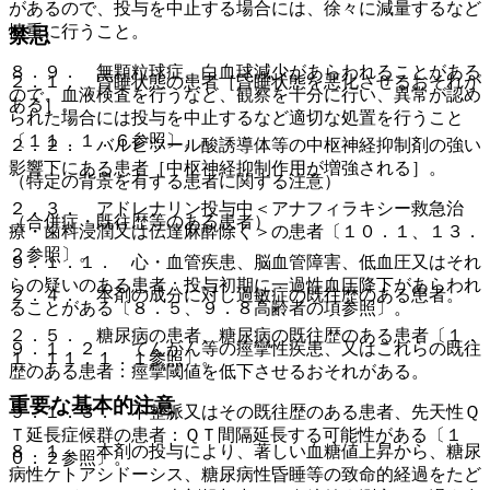
があるので、投与を中止する場合には、徐々に減量するなど
慎重に行うこと。
禁忌
８．９． 無顆粒球症、白血球減少があらわれることがある
２．１． 昏睡状態の患者［昏睡状態を悪化させるおそれが
ので、血液検査を行うなど、観察を十分に行い、異常が認め
ある］。
られた場合には投与を中止するなど適切な処置を行うこと
〔１１．１．６参照〕。
２．２． バルビツール酸誘導体等の中枢神経抑制剤の強い
影響下にある患者［中枢神経抑制作用が増強される］。
（特定の背景を有する患者に関する注意）
２．３． アドレナリン投与中＜アナフィラキシー救急治
（合併症・既往歴等のある患者）
療・歯科浸潤又は伝達麻酔除く＞の患者〔１０．１、１３．
２参照〕。
９．１．１． 心・血管疾患、脳血管障害、低血圧又はそれ
らの疑いのある患者：投与初期に一過性血圧降下があらわれ
２．４． 本剤の成分に対し過敏症の既往歴のある患者。
ることがある〔８．５、９．８高齢者の項参照〕。
２．５． 糖尿病の患者、糖尿病の既往歴のある患者〔１．
９．１．２． てんかん等の痙攣性疾患、又はこれらの既往
１、１１．１．１参照〕。
歴のある患者：痙攣閾値を低下させるおそれがある。
重要な基本的注意
９．１．３． 不整脈又はその既往歴のある患者、先天性Ｑ
Ｔ延長症候群の患者：ＱＴ間隔延長する可能性がある〔１
８．１． 本剤の投与により、著しい血糖値上昇から、糖尿
０．２参照〕。
病性ケトアシドーシス、糖尿病性昏睡等の致命的経過をたど