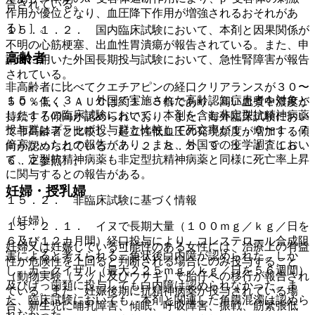
告されている。
作用が優位となり、血圧降下作用が増強されるおそれがあ
る）］。
１５．１．２． 国内臨床試験において、本剤と因果関係が
不明の心筋梗塞、出血性胃潰瘍が報告されている。また、申
高齢者
請時に用いた外国長期投与試験において、急性腎障害が報告
されている。
非高齢者に比べてクエチアピンの経口クリアランスが３０〜
１５．１．３． 外国で実施された高齢認知症患者を対象と
５０％低く、ＡＵＣは約１．５倍であり、高い血漿中濃度が
した１７の臨床試験において、本剤を含む非定型抗精神病薬
持続する傾向が認められており、また、海外臨床試験におい
投与群はプラセボ投与群と比較して死亡率が１．６〜１．７
て非高齢者と比較し、起立性低血圧の発現頻度が増加する傾
倍高かったとの報告があり、また、外国での疫学調査におい
向が認められている〔７．２、８．５、９．１．１、１６．
て、定型抗精神病薬も非定型抗精神病薬と同様に死亡率上昇
６．２参照〕。
に関与するとの報告がある。
妊婦・授乳婦
１５．２． 非臨床試験に基づく情報
（妊婦）
１５．２．１． イヌで長期大量（１００ｍｇ／ｋｇ／日を
６及び１２カ月間）経口投与により、コレステロール合成阻
妊婦又は妊娠している可能性のある女性には、治療上の有益
害によると考えられる三角状後白内障が認められた。しか
性が危険性を上回ると判断される場合にのみ投与すること
し、カニクイザル（最大２２５ｍｇ／ｋｇ／日を５６週間）
（動物実験（ラット及びウサギ）で胎仔への移行が報告され
及びげっ歯類に投与しても白内障は認められなかった。ま
ている。また、妊娠後期に抗精神病薬が投与されている場
た、臨床試験においても、本剤と関連した角膜混濁は認めら
合、新生児に哺乳障害、傾眠、呼吸障害、振戦、筋緊張低
れなかった。