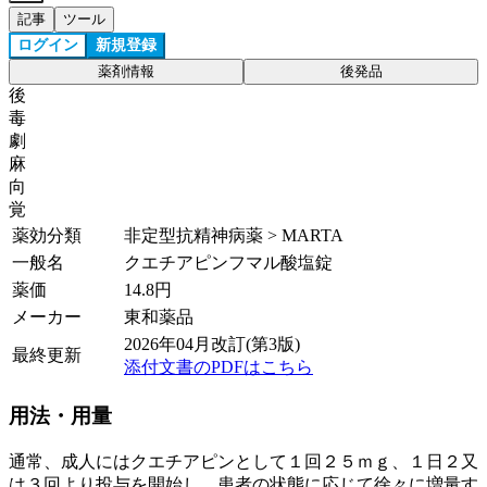
記事
ツール
ログイン
新規登録
薬剤情報
後発品
後
毒
劇
麻
向
覚
薬効分類
非定型抗精神病薬 > MARTA
一般名
クエチアピンフマル酸塩錠
薬価
14.8
円
メーカー
東和薬品
2026年04月改訂(第3版)
最終更新
添付文書のPDFはこちら
用法・用量
通常、成人にはクエチアピンとして１回２５ｍｇ、１日２又
は３回より投与を開始し、患者の状態に応じて徐々に増量す