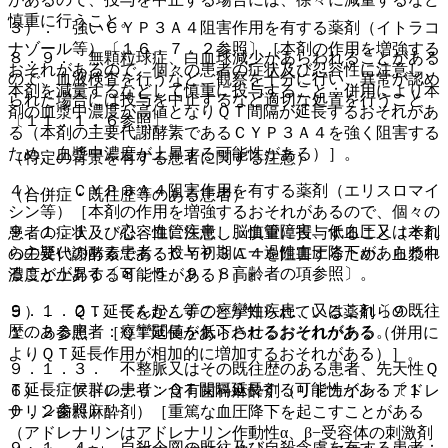
慎重に行うこと。
３）． 強いＣＹＰ３Ａ４阻害作用を有する薬剤（イトラコ
ナゾール等）〔１６．７．２参照〕［本剤の作用を増強する
８．９． 無顆粒球症、白血球減少があらわれることがある
おそれがあるので、個々の患者の症状及び忍容性に注意し、
ので、血液検査を行うなど、観察を十分に行い、異常が認め
本剤を減量するなどして慎重に投与すること；併用により本
られた場合には投与を中止するなど適切な処置を行うこと
剤の血漿中濃度が高値となりＱＴ間隔が延長するおそれがあ
〔１１．１．６参照〕。
る（本剤の主要代謝酵素であるＣＹＰ３Ａ４を強く阻害する
ため、血漿中濃度が上昇する可能性がある）］。
（特定の背景を有する患者に関する注意）
４）． ＣＹＰ３Ａ４阻害作用を有する薬剤（エリスロマイ
（合併症・既往歴等のある患者）
シン等）［本剤の作用を増強するおそれがあるので、個々の
９．１．１． 心・血管疾患、脳血管障害、低血圧又はそれ
患者の症状及び忍容性に注意し、慎重に投与すること（本剤
らの疑いのある患者：投与初期に一過性血圧降下があらわれ
の主要代謝酵素であるＣＹＰ３Ａ４を阻害するため、血漿中
ることがある〔８．５、９．８高齢者の項参照〕。
濃度が上昇する可能性がある）］。
９．１．２． てんかん等の痙攣性疾患、又はこれらの既往
５）． ＱＴ延長を起こすことが知られている薬剤〔９．
歴のある患者：痙攣閾値を低下させるおそれがある。
１．３参照〕［ＱＴ延長があらわれるおそれがある（併用に
よりＱＴ延長作用が相加的に増加するおそれがある）］。
９．１．３． 不整脈又はその既往歴のある患者、先天性Ｑ
Ｔ延長症候群の患者：ＱＴ間隔延長する可能性がある〔１
６）． アドレナリン含有歯科麻酔剤（リドカイン・アドレ
０．２参照〕。
ナリン歯科麻酔剤）［重篤な血圧降下を起こすことがある
（アドレナリンはアドレナリン作動性α、β−受容体の刺激剤
９．１．４． 自殺企図の既往及び自殺念慮を有する患者：