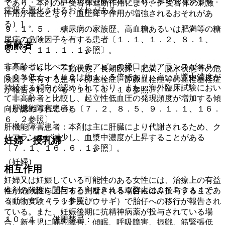
であり、本剤のα−受容体遮断作用により、β−受容体の刺激
症状を悪化させるおそれがある。
作用が優位となり、血圧降下作用が増強されるおそれがあ
る）］。
９．１．５． 糖尿病の家族歴、高血糖あるいは肥満等の糖
尿病の危険因子を有する患者〔１．１、１．２、８．１、
高齢者
８．３、１１．１．１参照〕。
非高齢者に比べてクエチアピンの経口クリアランスが３０〜
９．１．６． 不動状態、長期臥床、肥満、脱水状態等の危
５０％低く、ＡＵＣは約１．５倍であり、高い血漿中濃度が
険因子を有する患者：肺塞栓症、静脈血栓症等の血栓塞栓症
持続する傾向が認められており、また、海外臨床試験におい
が報告されている〔１１．１．１０参照〕。
て非高齢者と比較し、起立性低血圧の発現頻度が増加する傾
（肝機能障害患者）
向が認められている〔７．２、８．５、９．１．１、１６．
６．２参照〕。
肝機能障害患者：本剤は主に肝臓により代謝されるため、ク
リアランスが減少し、血漿中濃度が上昇することがある
妊婦・授乳婦
〔７．１、１６．６．１参照〕。
（妊婦）
相互作用
妊婦又は妊娠している可能性のある女性には、治療上の有益
本剤の代謝に関与する主なＰ４５０酵素はＣＹＰ３Ａ４であ
性が危険性を上回ると判断される場合にのみ投与すること
る〔１６．４．１参照〕。
（動物実験（ラット及びウサギ）で胎仔への移行が報告され
ている。また、妊娠後期に抗精神病薬が投与されている場
１０．１． 併用禁忌：
合、新生児に哺乳障害、傾眠、呼吸障害、振戦、筋緊張低