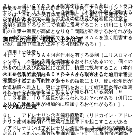
３）． 強いＣＹＰ３Ａ４阻害作用を有する薬剤（イトラコ
過量投与時、低血圧の処置を行う場合、アドレナリン、ドパ
ナゾール等）〔１６．７．２参照〕［本剤の作用を増強する
ミンは、本剤のα−受容体遮断作用により低血圧を悪化させ
おそれがあるので、個々の患者の症状及び忍容性に注意し、
る可能性があるので投与しないこと〔２．３、１０．１参
本剤を減量するなどして慎重に投与すること；併用により本
照〕。
剤の血漿中濃度が高値となりＱＴ間隔が延長するおそれがあ
る（本剤の主要代謝酵素であるＣＹＰ３Ａ４を強く阻害する
適用上の注意、取扱い上の注意
ため、血漿中濃度が上昇する可能性がある）］。
（適用上の注意）
４）． ＣＹＰ３Ａ４阻害作用を有する薬剤（エリスロマイ
シン等）［本剤の作用を増強するおそれがあるので、個々の
１４．１． 薬剤交付時の注意
患者の症状及び忍容性に注意し、慎重に投与すること（本剤
の主要代謝酵素であるＣＹＰ３Ａ４を阻害するため、血漿中
ＰＴＰ包装の薬剤はＰＴＰシートから取り出して服用するよ
濃度が上昇する可能性がある）］。
う指導すること（ＰＴＰシートの誤飲により、硬い鋭角部が
食道粘膜へ刺入し、更には穿孔をおこして縦隔洞炎等の重篤
５）． ＱＴ延長を起こすことが知られている薬剤〔９．
な合併症を併発することがある）。
１．３参照〕［ＱＴ延長があらわれるおそれがある（併用に
よりＱＴ延長作用が相加的に増加するおそれがある）］。
その他の注意
６）． アドレナリン含有歯科麻酔剤（リドカイン・アドレ
１５．１． 臨床使用に基づく情報
ナリン歯科麻酔剤）［重篤な血圧降下を起こすことがある
（アドレナリンはアドレナリン作動性α、β−受容体の刺激剤
１５．１．１． 本剤による治療中、原因不明の突然死が報
であり、本剤のα−受容体遮断作用により、β−受容体の刺激