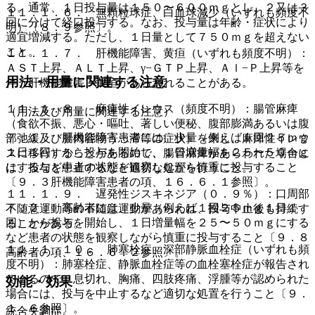
る。通常、１日投与量は１５０〜６００ｍｇとし、２又は３
１１．１．６． 無顆粒球症、白血球減少（いずれも頻度不
回に分けて経口投与する。なお、投与量は年齢・症状により
明）〔８．９参照〕。
適宜増減する。ただし、１日量として７５０ｍｇを超えない
こと。
１１．１．７． 肝機能障害、黄疸（いずれも頻度不明）：
ＡＳＴ上昇、ＡＬＴ上昇、γ−ＧＴＰ上昇、Ａｌ−Ｐ上昇等を
用法・用量に関連する注意
伴う肝機能障害、黄疸があらわれることがある。
１１．１．８． 麻痺性イレウス（頻度不明）：腸管麻痺
（用法及び用量に関連する注意）
（食欲不振、悪心・嘔吐、著しい便秘、腹部膨満あるいは腹
７．１． 肝機能障害患者には、少量（例えば１回２５ｍｇ
部弛緩及び腸内容物うっ滞等の症状）を来し、麻痺性イレウ
１日１回）から投与を開始し、１日増量幅を２５〜５０ｍｇ
スに移行することがあるので、腸管麻痺があらわれた場合に
にするなど患者の状態を観察しながら慎重に投与すること
は、投与を中止するなど適切な処置を行うこと。
〔９．３肝機能障害患者の項、１６．６．１参照〕。
１１．１．９． 遅発性ジスキネジア（０．９％）：口周部
７．２． 高齢者には、少量（例えば１回２５ｍｇ１日１
不随意運動等の不随意運動があらわれ、投与中止後も持続す
回）から投与を開始し、１日増量幅を２５〜５０ｍｇにする
ることがある。
など患者の状態を観察しながら慎重に投与すること〔９．８
１１．１．１０． 肺塞栓症、深部静脈血栓症（いずれも頻
高齢者の項、１６．６．２参照〕。
度不明）：肺塞栓症、静脈血栓症等の血栓塞栓症が報告され
ているので、息切れ、胸痛、四肢疼痛、浮腫等が認められた
効能・効果
場合には、投与を中止するなど適切な処置を行うこと〔９．
１．６参照〕。
統合失調症。