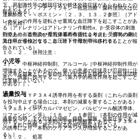
下、易刺激性等の離脱症状や錐体外路症状があらわれたとの
アドレナリン＜アナフィラキシー救急治療・歯科浸潤又は伝
報告がある）。
達麻酔除く＞＜ボスミン＞〔２．３、１３．２参照〕［アド
レナリンの作用を逆転させ重篤な血圧降下を起こすことがあ
（授乳婦）
る（アドレナリンはアドレナリン作動性α、β−受容体の刺激
剤であり、本剤のα−受容体遮断作用により、β−受容体の刺
治療上の有益性及び母乳栄養の有益性を考慮し、授乳の継続
激作用が優位となり、血圧降下作用が増強される）］。
又は中止を検討すること（ヒトで母乳中へ移行することが報
告されている）。
１０．２． 併用注意：
小児等
１）． 中枢神経抑制剤、アルコール［中枢神経抑制作用が
増強することがあるので、個々の患者の症状及び忍容性に注
小児等を対象とした有効性及び安全性を指標とした臨床試験
意し、慎重に投与すること（薬力学的相互作用を起こすこと
は実施していない。
がある）］。
過量投与
２）． ＣＹＰ３Ａ４誘導作用を有する薬剤（これらの薬剤
を投与中止する場合には、本剤の減量を要することがある）
１３．１． 症状
（フェニトイン、カルバマゼピン、バルビツール酸誘導体、
リファンピシン等）〔１６．７．１参照〕［本剤の作用が減
過量投与時、主な症状は傾眠、鎮静、頻脈、低血圧等であ
弱することがある（本剤の主要代謝酵素であるＣＹＰ３Ａ４
り、まれに昏睡、死亡に至る症例が報告されている。
の誘導により、本剤のクリアランスが増加することがあ
る）］。
１３．２． 処置