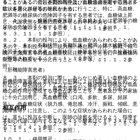
ることがあるので、本剤投与中は、血糖値の測定や口渇、多
９．１．４． 自殺企図の既往及び自殺念慮を有する患者：
飲、多尿、頻尿等の観察を十分に行うこと。特に、高血糖、
症状を悪化させるおそれがある。
肥満等の糖尿病の危険因子を有する患者では、血糖値上昇
９．１．５． 糖尿病の家族歴、高血糖あるいは肥満等の糖
し、代謝状態を急激に悪化させるおそれがある〔１．１、
尿病の危険因子を有する患者〔１．１、１．２、８．１、
１．２、８．３、９．１．５、１１．１．１参照〕。
８．３、１１．１．１参照〕。
８．２． 本剤の投与により、低血糖があらわれることがあ
９．１．６． 不動状態、長期臥床、肥満、脱水状態等の危
るので、本剤投与中は、脱力感、倦怠感、冷汗、振戦、傾
険因子を有する患者：肺塞栓症、静脈血栓症等の血栓塞栓症
眠、意識障害等の低血糖症状に注意するとともに、血糖値の
が報告されている〔１１．１．１０参照〕。
測定等の観察を十分に行うこと〔８．３、１１．１．２参
照〕。
（肝機能障害患者）
８．３． 本剤の投与に際し、あらかじめ著しい血糖値の上
肝機能障害患者：本剤は主に肝臓により代謝されるため、ク
昇から、糖尿病性ケトアシドーシス、糖尿病性昏睡及び低血
リアランスが減少し、血漿中濃度が上昇することがある
糖の副作用が発現する場合があることを、患者及びその家族
〔７．１、１６．６．１参照〕。
に十分に説明し、高血糖症状（口渇、多飲、多尿、頻尿
等）、低血糖症状（脱力感、倦怠感、冷汗、振戦、傾眠、意
相互作用
識障害等）に注意し、このような症状があらわれた場合に
は、直ちに投与を中断し、医師の診察を受けるよう、指導す
本剤の代謝に関与する主なＰ４５０酵素はＣＹＰ３Ａ４であ
ること〔１．１、１．２、８．１、８．２、９．１．５、１
る〔１６．４．１参照〕。
１．１．１、１１．１．２参照〕。
１０．１． 併用禁忌：