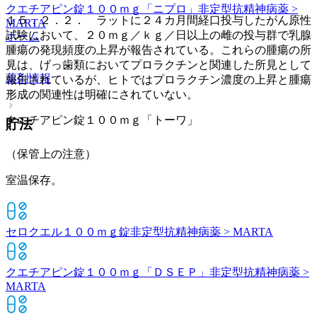
クエチアピン錠１００ｍｇ「ニプロ」
非定型抗精神病薬 >
１５．２．２． ラットに２４カ月間経口投与したがん原性
MARTA
試験において、２０ｍｇ／ｋｇ／日以上の雌の投与群で乳腺
ホーム
腫瘍の発現頻度の上昇が報告されている。これらの腫瘍の所
見は、げっ歯類においてプロラクチンと関連した所見として
薬剤情報
報告されているが、ヒトではプロラクチン濃度の上昇と腫瘍
形成の関連性は明確にされていない。
クエチアピン錠１００ｍｇ「トーワ」
貯法
（保管上の注意）
室温保存。
セロクエル１００ｍｇ錠
非定型抗精神病薬 > MARTA
クエチアピン錠１００ｍｇ「ＤＳＥＰ」
非定型抗精神病薬 >
MARTA