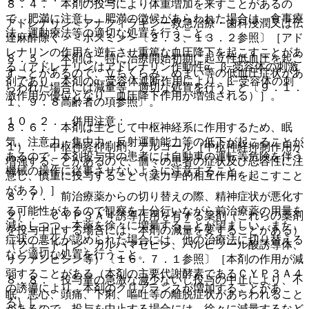
８．４． 本剤の投与により体重増加を来すことがあるの
で、肥満に注意し、肥満の徴候があらわれた場合は、食事療
アドレナリン＜アナフィラキシー救急治療・歯科浸潤又は伝
法、運動療法等の適切な処置を行うこと。
達麻酔除く＞＜ボスミン＞〔２．３、１３．２参照〕［アド
レナリンの作用を逆転させ重篤な血圧降下を起こすことがあ
８．５． 本剤は、特に治療開始初期に起立性低血圧を起こ
る（アドレナリンはアドレナリン作動性α、β−受容体の刺激
すことがあるので、立ちくらみ、めまい等の低血圧症状があ
剤であり、本剤のα−受容体遮断作用により、β−受容体の刺
らわれた場合には減量等、適切な処置を行うこと〔９．１．
激作用が優位となり、血圧降下作用が増強される）］。
１、９．８高齢者の項参照〕。
１０．２． 併用注意：
８．６． 本剤は主として中枢神経系に作用するため、眠
気、注意力・集中力・反射運動能力等の低下が起こることが
１）． 中枢神経抑制剤、アルコール［中枢神経抑制作用が
あるので、本剤投与中の患者には自動車の運転等危険を伴う
増強することがあるので、個々の患者の症状及び忍容性に注
機械の操作に従事させないように注意すること。
意し、慎重に投与すること（薬力学的相互作用を起こすこと
がある）］。
８．７． 前治療薬からの切り替えの際、精神症状が悪化す
る可能性があるので観察を十分行いながら前治療薬の用量を
２）． ＣＹＰ３Ａ４誘導作用を有する薬剤（これらの薬剤
減らしつつ、本薬を徐々に増量することが望ましい。また、
を投与中止する場合には、本剤の減量を要することがある）
症状の悪化が認められた場合には、他の治療法に切り替える
（フェニトイン、カルバマゼピン、バルビツール酸誘導体、
など適切な処置を行うこと。
リファンピシン等）〔１６．７．１参照〕［本剤の作用が減
弱することがある（本剤の主要代謝酵素であるＣＹＰ３Ａ４
８．８． 投与量の急激な減少ないし投与の中止により、不
の誘導により、本剤のクリアランスが増加することがあ
眠、悪心、頭痛、下痢、嘔吐等の離脱症状があらわれること
る）］。
があるので、投与を中止する場合には、徐々に減量するなど