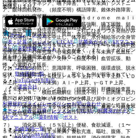
行障害、ジスキネジア、嚥下障害、（１％未満）ジストニ
ではありません。
参照〕。
ア、眼球回転発作、（頻度不明）構語障害、錐体外路障害、
パーキンソン症候群。
１１．１．３． 悪性症候群（Ｓｙｎｄｒｏｍｅ ｍａｌｉ
ｎ）（０．２％）：無動緘黙、強度筋強剛、嚥下困難、頻
３）． 血液：（１％未満）顆粒球減少、（頻度不明）白血
脈、血圧変動、発汗等が発現し、それにひきつづき発熱がみ
球数増加、好酸球増加症、貧血、血小板減少。
ホーム
ノート
られる場合は、投与を中止し、体冷却、水分補給等の全身管
表・計算
レジメン
CTCAE
抗菌薬ガイド
ERマニュ
理とともに適切な処置を行うこと（本症発症時には、白血球
４）． 循環器系：（５％以上）頻脈、（１〜５％未満）起
アル
薬剤情報
ポスト
増加やＣＫ上昇がみられることが多く、また、ミオグロビン
立性低血圧、心悸亢進、心電図異常、（１％未満）低血圧、
尿を伴う腎機能低下がみられることがある）。
高血圧、徐脈、不整脈、失神、（頻度不明）血管拡張、動
新規登録
悸、心電図ＱＴ延長。
ログイン
なお、高熱が持続し、意識障害、呼吸困難、循環虚脱、脱水
監修医師一覧
症状、急性腎障害へと移行し、死亡した例が報告されてい
５）． 肝臓：（５％以上）ＡＳＴ上昇、ＡＬＴ上昇、ＬＤ
UpToDate特別割引
る。
Ｈ上昇、（１〜５％未満）Ａｌ−Ｐ上昇、γ−ＧＴＰ上昇、
運営会社
（１％未満）ビリルビン血症、（頻度不明）肝機能検査異
１１．１．４． 横紋筋融解症（頻度不明）：筋肉痛、脱力
常。
© 2021 HOKUTO Inc. All rights reserved.
感、ＣＫ上昇、血中ミオグロビン上昇及び尿中ミオグロビン
利用規約
プライバシーポリシー
お問い合わせ
上昇等が認められた場合には投与を中止し、適切な処置を行
６）． 呼吸器系：（１％未満）去痰困難、鼻炎、（頻度不
ホーム
表・計算
レジメン
CTCAE
抗菌薬ガイド
うこと。横紋筋融解症による急性腎障害の発症に注意するこ
明）咳増加、鼻閉。
ERマニュアル
薬剤情報
ポスト
と。
７）． 消化器系：（５％以上）便秘、食欲減退、（１〜
監修医師一覧
１１．１．５． 痙攣（頻度不明）。
５％未満）悪心、（１％未満）食欲亢進、嘔吐、腹痛、下
UpToDate特別割引
痢、消化不良、（頻度不明）鼓腸放屁、消化管障害、吐血、