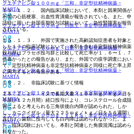
クエチアピン錠１００ｍｇ「三和」
非定型抗精神病薬 >
MARTA
１５．１．２． 国内臨床試験において、本剤と因果関係が
不明の心筋梗塞、出血性胃潰瘍が報告されている。また、申
請時に用いた外国長期投与試験において、急性腎障害が報告
クエチアピン錠１００ｍｇ「日医工」
非定型抗精神病薬 >
されている。
MARTA
１５．１．３． 外国で実施された高齢認知症患者を対象と
した１７の臨床試験において、本剤を含む非定型抗精神病薬
クエチアピン錠１００ｍｇ「日新」
非定型抗精神病薬 >
投与群はプラセボ投与群と比較して死亡率が１．６〜１．７
MARTA
倍高かったとの報告があり、また、外国での疫学調査におい
て、定型抗精神病薬も非定型抗精神病薬と同様に死亡率上昇
クエチアピン錠１００ｍｇ「明治」
非定型抗精神病薬 >
に関与するとの報告がある。
MARTA
１５．２． 非臨床試験に基づく情報
クエチアピン錠１００ｍｇ「タカタ」
非定型抗精神病薬 >
１５．２．１． イヌで長期大量（１００ｍｇ／ｋｇ／日を
MARTA
６及び１２カ月間）経口投与により、コレステロール合成阻
害によると考えられる三角状後白内障が認められた。しか
し、カニクイザル（最大２２５ｍｇ／ｋｇ／日を５６週間）
クエチアピン錠１００ｍｇ「ＶＴＲＳ」
非定型抗精神病薬 >
及びげっ歯類に投与しても白内障は認められなかった。ま
MARTA
た、臨床試験においても、本剤と関連した角膜混濁は認めら
れなかった。