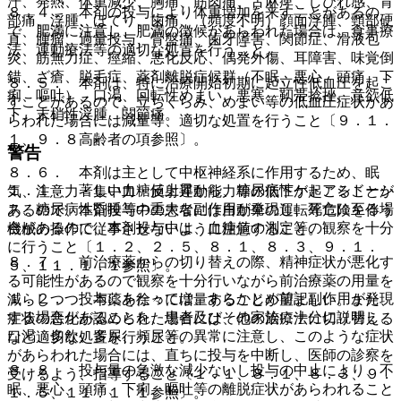
汗、発熱、体重減少、胸痛、筋肉痛、舌麻痺、しびれ感、背
８．４． 本剤の投与により体重増加を来すことがあるの
部痛、浮腫、ほてり、歯痛、（頻度不明）顔面浮腫、頸部硬
で、肥満に注意し、肥満の徴候があらわれた場合は、食事療
直、腫瘤、過量投与、骨盤痛、歯牙障害、関節症、滑液包
法、運動療法等の適切な処置を行うこと。
炎、筋無力症、痙縮、悪化反応、偶発外傷、耳障害、味覚倒
錯、ざ瘡、脱毛症、薬剤離脱症候群（不眠、悪心、頭痛、下
８．５． 本剤は、特に治療開始初期に起立性低血圧を起こ
痢、嘔吐）、口渇、回転性めまい、悪寒、靭帯捻挫、意欲低
すことがあるので、立ちくらみ、めまい等の低血圧症状があ
下、末梢性浮腫、関節痛。
らわれた場合には減量等、適切な処置を行うこと〔９．１．
１、９．８高齢者の項参照〕。
警告
８．６． 本剤は主として中枢神経系に作用するため、眠
１．１． 著しい血糖値上昇から、糖尿病性ケトアシドーシ
気、注意力・集中力・反射運動能力等の低下が起こることが
ス、糖尿病性昏睡等の重大な副作用が発現し、死亡に至る場
あるので、本剤投与中の患者には自動車の運転等危険を伴う
合があるので、本剤投与中は、血糖値の測定等の観察を十分
機械の操作に従事させないように注意すること。
に行うこと〔１．２、２．５、８．１、８．３、９．１．
８．７． 前治療薬からの切り替えの際、精神症状が悪化す
５、１１．１．１参照〕。
る可能性があるので観察を十分行いながら前治療薬の用量を
１．２． 投与にあたっては、あらかじめ前記副作用が発現
減らしつつ、本薬を徐々に増量することが望ましい。また、
する場合があることを、患者及びその家族に十分に説明し、
症状の悪化が認められた場合には、他の治療法に切り替える
口渇、多飲、多尿、頻尿等の異常に注意し、このような症状
など適切な処置を行うこと。
があらわれた場合には、直ちに投与を中断し、医師の診察を
８．８． 投与量の急激な減少ないし投与の中止により、不
受けるよう、指導すること〔１．１、８．１、８．３、９．
眠、悪心、頭痛、下痢、嘔吐等の離脱症状があらわれること
１．５、１１．１．１参照〕。