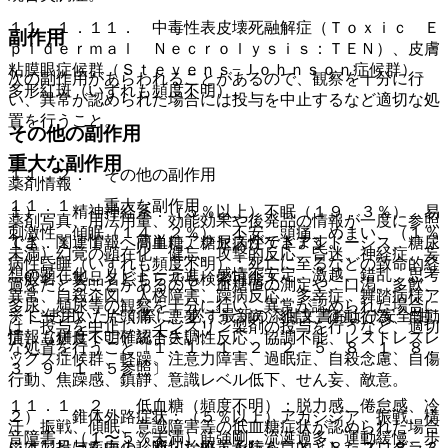
１１．１．１１． 中毒性表皮壊死融解症（Ｔｏｘｉｃ Ｅ
副作用
ｐｉｄｅｒｍａｌ Ｎｅｃｒｏｌｙｓｉｓ：ＴＥＮ）、皮膚
粘膜眼症候群（Ｓｔｅｖｅｎｓ−Ｊｏｈｎｓｏｎ症候群）、
次の副作用があらわれることがあるので、観察を十分に行
多形紅斑（いずれも頻度不明）。
い、異常が認められた場合には投与を中止するなど適切な処
置を行うこと。
その他の副作用
重大な副作用
１１．２． その他の副作用
薬剤情報
１１．１． 重大な副作用
１）． 精神神経系：（５％以上）不眠（１９．３％）、易
薬剤写真、用法用量、効能効果や後発品の情報が一度に参照
刺激性、傾眠（１４．２％）、不安、頭痛、めまい、（１％
でき、関連情報へ簡単にアクセスができます。
１１．１．１． 高血糖、糖尿病性ケトアシドーシス、糖尿
未満）幻覚の顕在化、健忘、攻撃的反応、昏迷、神経症、妄
病性昏睡（いずれも頻度不明）：死亡に至るなどの致命的経
想の顕在化、リビドー亢進、感情不安定、激越、錯乱、思考
一般名、製品名どちらでも検索可能！
過をたどることがあるので、血糖値の測定や、口渇、多飲、
異常、自殺企図、人格障害、躁病反応、多幸症、舞踏病様ア
多尿、頻尿等の観察を十分に行い、異常が認められた場合に
※ ご使用いただく際に、必ず最新の添付文書および安全性
テトーシス、片頭痛、悪夢、うつ病、独語、衝動行為、自動
は、投与を中止し、インスリン製剤の投与を行うなど、適切
情報も併せてご確認下さい。
症、（頻度不明）統合失調性反応、協調不能、レストレスレ
な処置を行うこと〔１．１、１．２、２．５、８．１、８．
ッグス症候群、軽躁、注意力障害、過眠症、自殺念慮、自傷
３、９．１．５参照〕。
行動、焦躁感、鎮静、意識レベル低下、せん妄、敵意。
１１．１．２． 低血糖（頻度不明）：脱力感、倦怠感、冷
２）． 錐体外路症状：（５％以上）アカシジア、振戦、構
汗、振戦、傾眠、意識障害等の低血糖症状が認められた場合
音障害、（１〜５％未満）筋強剛、流涎過多、運動緩慢、歩
※本製品は疾病の診断・治療・予防を目的としたプログラム
には、投与を中止し適切な処置を行うこと〔８．２、８．３