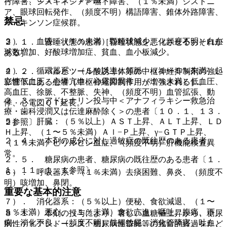
行障害、ジスキネジア、嚥下障害、（１％未満）ジストニ
ア、眼球回転発作、（頻度不明）構語障害、錐体外路障害、
禁忌
パーキンソン症候群。
３）． 血液：（１％未満）顆粒球減少、（頻度不明）白血
２．１． 昏睡状態の患者［昏睡状態を悪化させるおそれが
球数増加、好酸球増加症、貧血、血小板減少。
ある］。
４）． 循環器系：（５％以上）頻脈、（１〜５％未満）起
２．２． バルビツール酸誘導体等の中枢神経抑制剤の強い
立性低血圧、心悸亢進、心電図異常、（１％未満）低血圧、
影響下にある患者［中枢神経抑制作用が増強される］。
高血圧、徐脈、不整脈、失神、（頻度不明）血管拡張、動
２．３． アドレナリン投与中＜アナフィラキシー救急治
悸、心電図ＱＴ延長。
療・歯科浸潤又は伝達麻酔除く＞の患者〔１０．１、１３．
５）． 肝臓：（５％以上）ＡＳＴ上昇、ＡＬＴ上昇、ＬＤ
２参照〕。
Ｈ上昇、（１〜５％未満）Ａｌ−Ｐ上昇、γ−ＧＴＰ上昇、
２．４． 本剤の成分に対し過敏症の既往歴のある患者。
（１％未満）ビリルビン血症、（頻度不明）肝機能検査異
常。
２．５． 糖尿病の患者、糖尿病の既往歴のある患者〔１．
１、１１．１．１参照〕。
６）． 呼吸器系：（１％未満）去痰困難、鼻炎、（頻度不
明）咳増加、鼻閉。
重要な基本的注意
７）． 消化器系：（５％以上）便秘、食欲減退、（１〜
５％未満）悪心、（１％未満）食欲亢進、嘔吐、腹痛、下
８．１． 本剤の投与により、著しい血糖値上昇から、糖尿
痢、消化不良、（頻度不明）鼓腸放屁、消化管障害、吐血、
病性ケトアシドーシス、糖尿病性昏睡等の致命的経過をたど