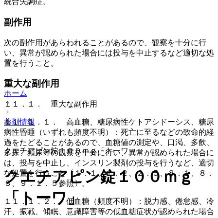
統合失調症。
副作用
次の副作用があらわれることがあるので、観察を十分に行
い、異常が認められた場合には投与を中止するなど適切な処
置を行うこと。
重大な副作用
ホーム
１１．１． 重大な副作用
薬剤情報
１１．１．１． 高血糖、糖尿病性ケトアシドーシス、糖尿
病性昏睡（いずれも頻度不明）：死亡に至るなどの致命的経
過をたどることがあるので、血糖値の測定や、口渇、多飲、
クエチアピン錠１００ｍｇ「トーワ」
多尿、頻尿等の観察を十分に行い、異常が認められた場合に
は、投与を中止し、インスリン製剤の投与を行うなど、適切
クエチアピン錠１００ｍｇ
な処置を行うこと〔１．１、１．２、２．５、８．１、８．
３、９．１．５参照〕。
「トーワ」
１１．１．２． 低血糖（頻度不明）：脱力感、倦怠感、冷
汗、振戦、傾眠、意識障害等の低血糖症状が認められた場合