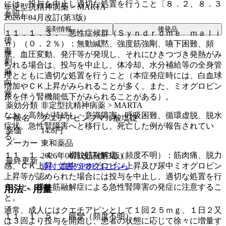
には、投与を中止し適切な処置を行うこと〔８．２、８．３
非定型抗精神病薬 > MARTA
参照〕。
2026年04月改訂(第3版)
薬剤情報
後発品
１１．１．３． 悪性症候群（Ｓｙｎｄｒｏｍｅ ｍａｌｉ
後
ｎ）（０．２％）：無動緘黙、強度筋強剛、嚥下困難、頻
毒
脈、血圧変動、発汗等が発現し、それにひきつづき発熱がみ
劇
られる場合は、投与を中止し、体冷却、水分補給等の全身管
麻
理とともに適切な処置を行うこと（本症発症時には、白血球
向
増加やＣＫ上昇がみられることが多く、また、ミオグロビン
覚
尿を伴う腎機能低下がみられることがある）。
薬効分類
非定型抗精神病薬 > MARTA
なお、高熱が持続し、意識障害、呼吸困難、循環虚脱、脱水
一般名
クエチアピンフマル酸塩錠
症状、急性腎障害へと移行し、死亡した例が報告されてい
薬価
14.8
円
る。
メーカー
東和薬品
１１．１．４． 横紋筋融解症（頻度不明）：筋肉痛、脱力
2026年04月改訂(第3版)
最終更新
感、ＣＫ上昇、血中ミオグロビン上昇及び尿中ミオグロビン
添付文書のPDFはこちら
上昇等が認められた場合には投与を中止し、適切な処置を行
うこと。横紋筋融解症による急性腎障害の発症に注意するこ
用法・用量
と。
通常、成人にはクエチアピンとして１回２５ｍｇ、１日２又
１１．１．５． 痙攣（頻度不明）。
は３回より投与を開始し、患者の状態に応じて徐々に増量す