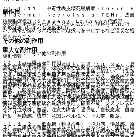
１１．１．１１． 中毒性表皮壊死融解症（Ｔｏｘｉｃ Ｅ
副作用
ｐｉｄｅｒｍａｌ Ｎｅｃｒｏｌｙｓｉｓ：ＴＥＮ）、皮膚
粘膜眼症候群（Ｓｔｅｖｅｎｓ−Ｊｏｈｎｓｏｎ症候群）、
次の副作用があらわれることがあるので、観察を十分に行
多形紅斑（いずれも頻度不明）。
い、異常が認められた場合には投与を中止するなど適切な処
置を行うこと。
その他の副作用
重大な副作用
１１．２． その他の副作用
薬剤情報
１１．１． 重大な副作用
１）． 精神神経系：（５％以上）不眠（１９．３％）、易
薬剤写真、用法用量、効能効果や後発品の情報が一度に参照
刺激性、傾眠（１４．２％）、不安、頭痛、めまい、（１％
でき、関連情報へ簡単にアクセスができます。
１１．１．１． 高血糖、糖尿病性ケトアシドーシス、糖尿
未満）幻覚の顕在化、健忘、攻撃的反応、昏迷、神経症、妄
病性昏睡（いずれも頻度不明）：死亡に至るなどの致命的経
想の顕在化、リビドー亢進、感情不安定、激越、錯乱、思考
一般名、製品名どちらでも検索可能！
過をたどることがあるので、血糖値の測定や、口渇、多飲、
異常、自殺企図、人格障害、躁病反応、多幸症、舞踏病様ア
多尿、頻尿等の観察を十分に行い、異常が認められた場合に
※ ご使用いただく際に、必ず最新の添付文書および安全性
テトーシス、片頭痛、悪夢、うつ病、独語、衝動行為、自動
は、投与を中止し、インスリン製剤の投与を行うなど、適切
情報も併せてご確認下さい。
症、（頻度不明）統合失調性反応、協調不能、レストレスレ
な処置を行うこと〔１．１、１．２、２．５、８．１、８．
ッグス症候群、軽躁、注意力障害、過眠症、自殺念慮、自傷
３、９．１．５参照〕。
行動、焦躁感、鎮静、意識レベル低下、せん妄、敵意。
１１．１．２． 低血糖（頻度不明）：脱力感、倦怠感、冷
２）． 錐体外路症状：（５％以上）アカシジア、振戦、構
汗、振戦、傾眠、意識障害等の低血糖症状が認められた場合
音障害、（１〜５％未満）筋強剛、流涎過多、運動緩慢、歩
※本製品は疾病の診断・治療・予防を目的としたプログラム
には、投与を中止し適切な処置を行うこと〔８．２、８．３