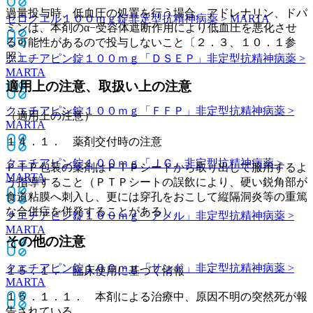
過量投与時、低血圧の処置を行う場合、アドレナリン、ドパ
セロクエル１００ｍｇ錠
非定型抗精神病薬 > MARTA
ミンは、本剤のα−受容体遮断作用により低血圧を悪化させ
る可能性があるので投与しないこと〔２．３、１０．１参
照〕。
クエチアピン錠１００ｍｇ「ＤＳＥＰ」
非定型抗精神病薬 >
MARTA
適用上の注意、取扱い上の注意
クエチアピン錠１００ｍｇ「ＦＦＰ」
非定型抗精神病薬 >
（適用上の注意）
MARTA
１４．１． 薬剤交付時の注意
クエチアピン錠１００ｍｇ「ＪＧ」
非定型抗精神病薬 >
ＰＴＰ包装の薬剤はＰＴＰシートから取り出して服用するよ
MARTA
う指導すること（ＰＴＰシートの誤飲により、硬い鋭角部が
食道粘膜へ刺入し、更には穿孔をおこして縦隔洞炎等の重篤
な合併症を併発することがある）。
クエチアピン錠１００ｍｇ「アメル」
非定型抗精神病薬 >
MARTA
その他の注意
クエチアピン錠１００ｍｇ「サンド」
非定型抗精神病薬 >
１５．１． 臨床使用に基づく情報
MARTA
１５．１．１． 本剤による治療中、原因不明の突然死が報
告されている。