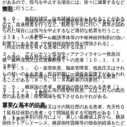
があるので、投与を中止する場合には、徐々に減量するなど
慎重に行うこと。
禁忌
８．９． 無顆粒球症、白血球減少があらわれることがある
２．１． 昏睡状態の患者［昏睡状態を悪化させるおそれが
ので、血液検査を行うなど、観察を十分に行い、異常が認め
ある］。
られた場合には投与を中止するなど適切な処置を行うこと
〔１１．１．６参照〕。
２．２． バルビツール酸誘導体等の中枢神経抑制剤の強い
影響下にある患者［中枢神経抑制作用が増強される］。
（特定の背景を有する患者に関する注意）
２．３． アドレナリン投与中＜アナフィラキシー救急治
（合併症・既往歴等のある患者）
療・歯科浸潤又は伝達麻酔除く＞の患者〔１０．１、１３．
２参照〕。
９．１．１． 心・血管疾患、脳血管障害、低血圧又はそれ
らの疑いのある患者：投与初期に一過性血圧降下があらわれ
２．４． 本剤の成分に対し過敏症の既往歴のある患者。
ることがある〔８．５、９．８高齢者の項参照〕。
２．５． 糖尿病の患者、糖尿病の既往歴のある患者〔１．
９．１．２． てんかん等の痙攣性疾患、又はこれらの既往
１、１１．１．１参照〕。
歴のある患者：痙攣閾値を低下させるおそれがある。
重要な基本的注意
９．１．３． 不整脈又はその既往歴のある患者、先天性Ｑ
Ｔ延長症候群の患者：ＱＴ間隔延長する可能性がある〔１
８．１． 本剤の投与により、著しい血糖値上昇から、糖尿
０．２参照〕。
病性ケトアシドーシス、糖尿病性昏睡等の致命的経過をたど