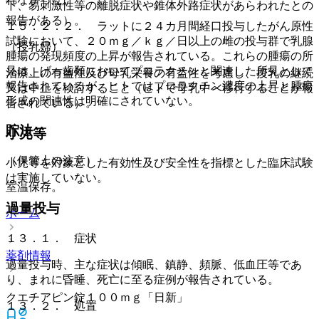
下、易刺激性等の離脱症状や錐体外路症状があらわれたとの
報告がある）。
１５．２．２． ラットに２４カ月間経口投与したがん原性
試験において、２０ｍｇ／ｋｇ／日以上の雌の投与群で乳腺
（授乳婦）
腫瘍の発現頻度の上昇が報告されている。これらの腫瘍の所
見は、げっ歯類においてプロラクチンと関連した所見として
治療上の有益性及び母乳栄養の有益性を考慮し、授乳の継続
報告されているが、ヒトではプロラクチン濃度の上昇と腫瘍
又は中止を検討すること（ヒトで母乳中へ移行することが報
形成の関連性は明確にされていない。
告されている）。
貯法
小児等
（保管上の注意）
小児等を対象とした有効性及び安全性を指標とした臨床試験
は実施していない。
室温保存。
過量投与
ホーム
１３．１． 症状
薬剤情報
過量投与時、主な症状は傾眠、鎮静、頻脈、低血圧等であ
り、まれに昏睡、死亡に至る症例が報告されている。
クエチアピン錠１００ｍｇ「日新」
１３．２． 処置