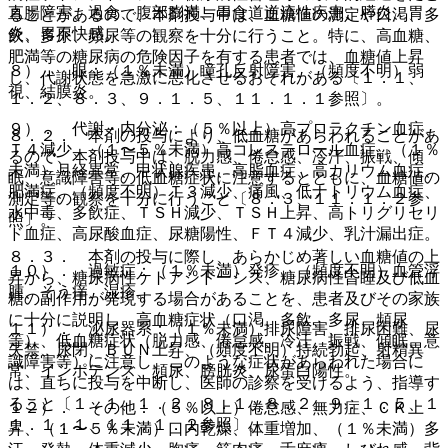
直腸障害、過食、腹部膨満、胃食道逆流性疾患、膵炎、胃
ることがあるので、本剤投与中は、血糖値の測定や口渇、多
炎、胃不快感。
飲、多尿、頻尿等の観察を十分に行うこと。特に、高血糖、
肥満等の糖尿病の危険因子を有する患者では、血糖値上昇
８）． 眼：（１％未満）瞳孔反射障害、（頻度不明）弱
し、代謝状態を急激に悪化させるおそれがある〔１．１、
視、結膜炎。
１．２、８．３、９．１．５、１１．１．１参照〕。
９）． 代謝・内分泌：（５％以上）高プロラクチン血症、
８．２． 本剤の投与により、低血糖があらわれることがあ
Ｔ４減少、（１〜５％未満）高コレステロール血症、（１％
るので、本剤投与中は、脱力感、倦怠感、冷汗、振戦、傾
未満）月経異常、甲状腺疾患、高脂血症、高カリウム血症、
眠、意識障害等の低血糖症状に注意するとともに、血糖値の
肥満症、（頻度不明）Ｔ３減少、痛風、低ナトリウム血症、
測定等の観察を十分に行うこと〔８．３、１１．１．２参
水中毒、多飲症、ＴＳＨ減少、ＴＳＨ上昇、高トリグリセリ
照〕。
ド血症、高尿酸血症、尿糖陽性、ＦＴ４減少、乳汁漏出症。
８．３． 本剤の投与に際し、あらかじめ著しい血糖値の上
１０）． 過敏症：（１％未満）発疹、（頻度不明）血管浮
昇から、糖尿病性ケトアシドーシス、糖尿病性昏睡及び低血
腫、そう痒、湿疹。
糖の副作用が発現する場合があることを、患者及びその家族
に十分に説明し、高血糖症状（口渇、多飲、多尿、頻尿
１１）． 泌尿器系：（１％未満）排尿障害、排尿困難、尿
等）、低血糖症状（脱力感、倦怠感、冷汗、振戦、傾眠、意
失禁、尿閉、ＢＵＮ上昇、（頻度不明）持続勃起、射精異
識障害等）に注意し、このような症状があらわれた場合に
常、インポテンス、頻尿、膀胱炎、尿蛋白陽性。
は、直ちに投与を中断し、医師の診察を受けるよう、指導す
ること〔１．１、１．２、８．１、８．２、９．１．５、１
１２）． その他：（５％以上）倦怠感、無力症、ＣＫ上
１．１．１、１１．１．２参照〕。
昇、（１〜５％未満）口内乾燥、体重増加、（１％未満）多