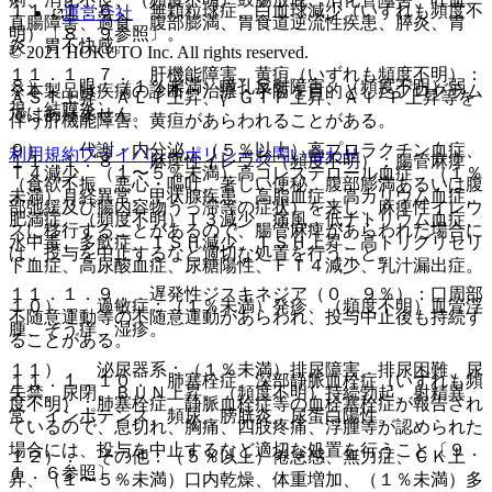
１１．１．６． 無顆粒球症、白血球減少（いずれも頻度不
運営会社
直腸障害、過食、腹部膨満、胃食道逆流性疾患、膵炎、胃
明）〔８．９参照〕。
炎、胃不快感。
© 2021 HOKUTO Inc. All rights reserved.
１１．１．７． 肝機能障害、黄疸（いずれも頻度不明）：
８）． 眼：（１％未満）瞳孔反射障害、（頻度不明）弱
※本製品は疾病の診断・治療・予防を目的としたプログラム
ＡＳＴ上昇、ＡＬＴ上昇、γ−ＧＴＰ上昇、Ａｌ−Ｐ上昇等を
視、結膜炎。
ではありません。
伴う肝機能障害、黄疸があらわれることがある。
９）． 代謝・内分泌：（５％以上）高プロラクチン血症、
利用規約
プライバシーポリシー
お問い合わせ
１１．１．８． 麻痺性イレウス（頻度不明）：腸管麻痺
Ｔ４減少、（１〜５％未満）高コレステロール血症、（１％
（食欲不振、悪心・嘔吐、著しい便秘、腹部膨満あるいは腹
未満）月経異常、甲状腺疾患、高脂血症、高カリウム血症、
部弛緩及び腸内容物うっ滞等の症状）を来し、麻痺性イレウ
肥満症、（頻度不明）Ｔ３減少、痛風、低ナトリウム血症、
スに移行することがあるので、腸管麻痺があらわれた場合に
水中毒、多飲症、ＴＳＨ減少、ＴＳＨ上昇、高トリグリセリ
は、投与を中止するなど適切な処置を行うこと。
ド血症、高尿酸血症、尿糖陽性、ＦＴ４減少、乳汁漏出症。
１１．１．９． 遅発性ジスキネジア（０．９％）：口周部
１０）． 過敏症：（１％未満）発疹、（頻度不明）血管浮
不随意運動等の不随意運動があらわれ、投与中止後も持続す
腫、そう痒、湿疹。
ることがある。
１１）． 泌尿器系：（１％未満）排尿障害、排尿困難、尿
１１．１．１０． 肺塞栓症、深部静脈血栓症（いずれも頻
失禁、尿閉、ＢＵＮ上昇、（頻度不明）持続勃起、射精異
度不明）：肺塞栓症、静脈血栓症等の血栓塞栓症が報告され
常、インポテンス、頻尿、膀胱炎、尿蛋白陽性。
ているので、息切れ、胸痛、四肢疼痛、浮腫等が認められた
場合には、投与を中止するなど適切な処置を行うこと〔９．
１２）． その他：（５％以上）倦怠感、無力症、ＣＫ上
１．６参照〕。
昇、（１〜５％未満）口内乾燥、体重増加、（１％未満）多