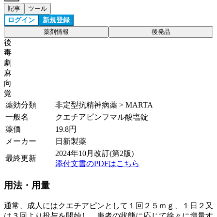
記事
ツール
ログイン
新規登録
薬剤情報
後発品
後
毒
劇
麻
向
覚
薬効分類
非定型抗精神病薬 > MARTA
一般名
クエチアピンフマル酸塩錠
薬価
19.8
円
メーカー
日新製薬
2024年10月改訂(第2版)
最終更新
添付文書のPDFはこちら
用法・用量
通常、成人にはクエチアピンとして１回２５ｍｇ、１日２又
は３回より投与を開始し、患者の状態に応じて徐々に増量す