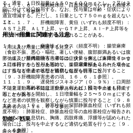
る。通常、１日投与量は１５０〜６００ｍｇとし、２又は３
１１．１．６． 無顆粒球症、白血球減少（いずれも頻度不
回に分けて経口投与する。なお、投与量は年齢・症状により
明）〔８．９参照〕。
適宜増減する。ただし、１日量として７５０ｍｇを超えない
こと。
１１．１．７． 肝機能障害、黄疸（いずれも頻度不明）：
ＡＳＴ上昇、ＡＬＴ上昇、γ−ＧＴＰ上昇、Ａｌ−Ｐ上昇等を
用法・用量に関連する注意
伴う肝機能障害、黄疸があらわれることがある。
１１．１．８． 麻痺性イレウス（頻度不明）：腸管麻痺
（用法及び用量に関連する注意）
（食欲不振、悪心・嘔吐、著しい便秘、腹部膨満あるいは腹
７．１． 肝機能障害患者には、少量（例えば１回２５ｍｇ
部弛緩及び腸内容物うっ滞等の症状）を来し、麻痺性イレウ
１日１回）から投与を開始し、１日増量幅を２５〜５０ｍｇ
スに移行することがあるので、腸管麻痺があらわれた場合に
にするなど患者の状態を観察しながら慎重に投与すること
は、投与を中止するなど適切な処置を行うこと。
〔９．３肝機能障害患者の項、１６．６．１参照〕。
１１．１．９． 遅発性ジスキネジア（０．９％）：口周部
７．２． 高齢者には、少量（例えば１回２５ｍｇ１日１
不随意運動等の不随意運動があらわれ、投与中止後も持続す
回）から投与を開始し、１日増量幅を２５〜５０ｍｇにする
ることがある。
など患者の状態を観察しながら慎重に投与すること〔９．８
１１．１．１０． 肺塞栓症、深部静脈血栓症（いずれも頻
高齢者の項、１６．６．２参照〕。
度不明）：肺塞栓症、静脈血栓症等の血栓塞栓症が報告され
ているので、息切れ、胸痛、四肢疼痛、浮腫等が認められた
効能・効果
場合には、投与を中止するなど適切な処置を行うこと〔９．
１．６参照〕。
統合失調症。