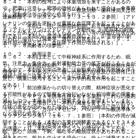
８．４． 本剤の投与により体重増加を来すことがあるの
で、肥満に注意し、肥満の徴候があらわれた場合は、食事療
アドレナリン＜アナフィラキシー救急治療・歯科浸潤又は伝
法、運動療法等の適切な処置を行うこと。
達麻酔除く＞＜ボスミン＞〔２．３、１３．２参照〕［アド
レナリンの作用を逆転させ重篤な血圧降下を起こすことがあ
８．５． 本剤は、特に治療開始初期に起立性低血圧を起こ
る（アドレナリンはアドレナリン作動性α、β−受容体の刺激
すことがあるので、立ちくらみ、めまい等の低血圧症状があ
剤であり、本剤のα−受容体遮断作用により、β−受容体の刺
らわれた場合には減量等、適切な処置を行うこと〔９．１．
激作用が優位となり、血圧降下作用が増強される）］。
１、９．８高齢者の項参照〕。
１０．２． 併用注意：
８．６． 本剤は主として中枢神経系に作用するため、眠
気、注意力・集中力・反射運動能力等の低下が起こることが
１）． 中枢神経抑制剤、アルコール［中枢神経抑制作用が
あるので、本剤投与中の患者には自動車の運転等危険を伴う
増強することがあるので、個々の患者の症状及び忍容性に注
機械の操作に従事させないように注意すること。
意し、慎重に投与すること（薬力学的相互作用を起こすこと
がある）］。
８．７． 前治療薬からの切り替えの際、精神症状が悪化す
る可能性があるので観察を十分行いながら前治療薬の用量を
２）． ＣＹＰ３Ａ４誘導作用を有する薬剤（これらの薬剤
減らしつつ、本薬を徐々に増量することが望ましい。また、
を投与中止する場合には、本剤の減量を要することがある）
症状の悪化が認められた場合には、他の治療法に切り替える
（フェニトイン、カルバマゼピン、バルビツール酸誘導体、
など適切な処置を行うこと。
リファンピシン等）〔１６．７．１参照〕［本剤の作用が減
弱することがある（本剤の主要代謝酵素であるＣＹＰ３Ａ４
８．８． 投与量の急激な減少ないし投与の中止により、不
の誘導により、本剤のクリアランスが増加することがあ
眠、悪心、頭痛、下痢、嘔吐等の離脱症状があらわれること
る）］。
があるので、投与を中止する場合には、徐々に減量するなど