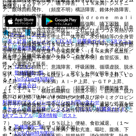
行障害、ジスキネジア、嚥下障害、（１％未満）ジストニ
ではありません。
参照〕。
ア、眼球回転発作、（頻度不明）構語障害、錐体外路障害、
パーキンソン症候群。
１１．１．３． 悪性症候群（Ｓｙｎｄｒｏｍｅ ｍａｌｉ
ｎ）（０．２％）：無動緘黙、強度筋強剛、嚥下困難、頻
３）． 血液：（１％未満）顆粒球減少、（頻度不明）白血
脈、血圧変動、発汗等が発現し、それにひきつづき発熱がみ
球数増加、好酸球増加症、貧血、血小板減少。
ホーム
ノート
られる場合は、投与を中止し、体冷却、水分補給等の全身管
表・計算
レジメン
CTCAE
抗菌薬ガイド
ERマニュ
理とともに適切な処置を行うこと（本症発症時には、白血球
４）． 循環器系：（５％以上）頻脈、（１〜５％未満）起
アル
薬剤情報
ポスト
増加やＣＫ上昇がみられることが多く、また、ミオグロビン
立性低血圧、心悸亢進、心電図異常、（１％未満）低血圧、
尿を伴う腎機能低下がみられることがある）。
高血圧、徐脈、不整脈、失神、（頻度不明）血管拡張、動
新規登録
悸、心電図ＱＴ延長。
ログイン
なお、高熱が持続し、意識障害、呼吸困難、循環虚脱、脱水
監修医師一覧
症状、急性腎障害へと移行し、死亡した例が報告されてい
５）． 肝臓：（５％以上）ＡＳＴ上昇、ＡＬＴ上昇、ＬＤ
UpToDate特別割引
る。
Ｈ上昇、（１〜５％未満）Ａｌ−Ｐ上昇、γ−ＧＴＰ上昇、
運営会社
（１％未満）ビリルビン血症、（頻度不明）肝機能検査異
１１．１．４． 横紋筋融解症（頻度不明）：筋肉痛、脱力
常。
© 2021 HOKUTO Inc. All rights reserved.
感、ＣＫ上昇、血中ミオグロビン上昇及び尿中ミオグロビン
利用規約
プライバシーポリシー
お問い合わせ
上昇等が認められた場合には投与を中止し、適切な処置を行
６）． 呼吸器系：（１％未満）去痰困難、鼻炎、（頻度不
ホーム
表・計算
レジメン
CTCAE
抗菌薬ガイド
うこと。横紋筋融解症による急性腎障害の発症に注意するこ
明）咳増加、鼻閉。
ERマニュアル
薬剤情報
ポスト
と。
７）． 消化器系：（５％以上）便秘、食欲減退、（１〜
監修医師一覧
１１．１．５． 痙攣（頻度不明）。
５％未満）悪心、（１％未満）食欲亢進、嘔吐、腹痛、下
UpToDate特別割引
痢、消化不良、（頻度不明）鼓腸放屁、消化管障害、吐血、