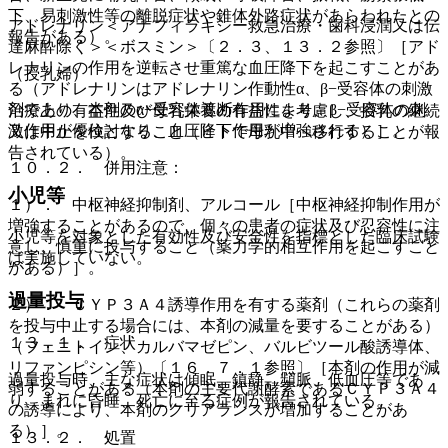
下、易刺激性等の離脱症状や錐体外路症状があらわれたとの
アドレナリン＜アナフィラキシー救急治療・歯科浸潤又は伝
報告がある）。
達麻酔除く＞＜ボスミン＞〔２．３、１３．２参照〕［アド
レナリンの作用を逆転させ重篤な血圧降下を起こすことがあ
（授乳婦）
る（アドレナリンはアドレナリン作動性α、β−受容体の刺激
剤であり、本剤のα−受容体遮断作用により、β−受容体の刺
治療上の有益性及び母乳栄養の有益性を考慮し、授乳の継続
激作用が優位となり、血圧降下作用が増強される）］。
又は中止を検討すること（ヒトで母乳中へ移行することが報
告されている）。
１０．２． 併用注意：
小児等
１）． 中枢神経抑制剤、アルコール［中枢神経抑制作用が
増強することがあるので、個々の患者の症状及び忍容性に注
小児等を対象とした有効性及び安全性を指標とした臨床試験
意し、慎重に投与すること（薬力学的相互作用を起こすこと
は実施していない。
がある）］。
過量投与
２）． ＣＹＰ３Ａ４誘導作用を有する薬剤（これらの薬剤
を投与中止する場合には、本剤の減量を要することがある）
１３．１． 症状
（フェニトイン、カルバマゼピン、バルビツール酸誘導体、
リファンピシン等）〔１６．７．１参照〕［本剤の作用が減
過量投与時、主な症状は傾眠、鎮静、頻脈、低血圧等であ
弱することがある（本剤の主要代謝酵素であるＣＹＰ３Ａ４
り、まれに昏睡、死亡に至る症例が報告されている。
の誘導により、本剤のクリアランスが増加することがあ
る）］。
１３．２． 処置