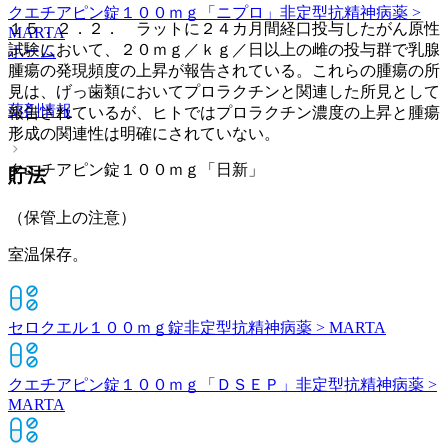
クエチアピン錠１００ｍｇ「ニプロ」
非定型抗精神病薬 >
１５．２．２． ラットに２４カ月間経口投与したがん原性
MARTA
試験において、２０ｍｇ／ｋｇ／日以上の雌の投与群で乳腺
ホーム
腫瘍の発現頻度の上昇が報告されている。これらの腫瘍の所
見は、げっ歯類においてプロラクチンと関連した所見として
薬剤情報
報告されているが、ヒトではプロラクチン濃度の上昇と腫瘍
形成の関連性は明確にされていない。
クエチアピン錠１００ｍｇ「日新」
貯法
（保管上の注意）
室温保存。
セロクエル１００ｍｇ錠
非定型抗精神病薬 > MARTA
クエチアピン錠１００ｍｇ「ＤＳＥＰ」
非定型抗精神病薬 >
MARTA