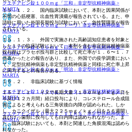
クエチアピン錠１００ｍｇ「三和」
非定型抗精神病薬 >
MARTA
１５．１．２． 国内臨床試験において、本剤と因果関係が
不明の心筋梗塞、出血性胃潰瘍が報告されている。また、申
請時に用いた外国長期投与試験において、急性腎障害が報告
クエチアピン錠１００ｍｇ「トーワ」
非定型抗精神病薬 >
されている。
MARTA
１５．１．３． 外国で実施された高齢認知症患者を対象と
した１７の臨床試験において、本剤を含む非定型抗精神病薬
クエチアピン錠１００ｍｇ「日医工」
非定型抗精神病薬 >
投与群はプラセボ投与群と比較して死亡率が１．６〜１．７
MARTA
倍高かったとの報告があり、また、外国での疫学調査におい
て、定型抗精神病薬も非定型抗精神病薬と同様に死亡率上昇
クエチアピン錠１００ｍｇ「明治」
非定型抗精神病薬 >
に関与するとの報告がある。
MARTA
１５．２． 非臨床試験に基づく情報
クエチアピン錠１００ｍｇ「タカタ」
非定型抗精神病薬 >
１５．２．１． イヌで長期大量（１００ｍｇ／ｋｇ／日を
MARTA
６及び１２カ月間）経口投与により、コレステロール合成阻
害によると考えられる三角状後白内障が認められた。しか
し、カニクイザル（最大２２５ｍｇ／ｋｇ／日を５６週間）
クエチアピン錠１００ｍｇ「ＶＴＲＳ」
非定型抗精神病薬 >
及びげっ歯類に投与しても白内障は認められなかった。ま
MARTA
た、臨床試験においても、本剤と関連した角膜混濁は認めら
れなかった。