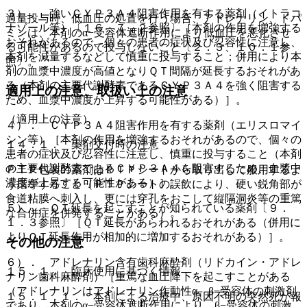
３）． 強いＣＹＰ３Ａ４阻害作用を有する薬剤（イトラコ
過量投与時、低血圧の処置を行う場合、アドレナリン、ドパ
ナゾール等）〔１６．７．２参照〕［本剤の作用を増強する
ミンは、本剤のα−受容体遮断作用により低血圧を悪化させ
おそれがあるので、個々の患者の症状及び忍容性に注意し、
る可能性があるので投与しないこと〔２．３、１０．１参
本剤を減量するなどして慎重に投与すること；併用により本
照〕。
剤の血漿中濃度が高値となりＱＴ間隔が延長するおそれがあ
る（本剤の主要代謝酵素であるＣＹＰ３Ａ４を強く阻害する
適用上の注意、取扱い上の注意
ため、血漿中濃度が上昇する可能性がある）］。
（適用上の注意）
４）． ＣＹＰ３Ａ４阻害作用を有する薬剤（エリスロマイ
シン等）［本剤の作用を増強するおそれがあるので、個々の
１４．１． 薬剤交付時の注意
患者の症状及び忍容性に注意し、慎重に投与すること（本剤
の主要代謝酵素であるＣＹＰ３Ａ４を阻害するため、血漿中
ＰＴＰ包装の薬剤はＰＴＰシートから取り出して服用するよ
濃度が上昇する可能性がある）］。
う指導すること（ＰＴＰシートの誤飲により、硬い鋭角部が
食道粘膜へ刺入し、更には穿孔をおこして縦隔洞炎等の重篤
５）． ＱＴ延長を起こすことが知られている薬剤〔９．
な合併症を併発することがある）。
１．３参照〕［ＱＴ延長があらわれるおそれがある（併用に
よりＱＴ延長作用が相加的に増加するおそれがある）］。
その他の注意
６）． アドレナリン含有歯科麻酔剤（リドカイン・アドレ
１５．１． 臨床使用に基づく情報
ナリン歯科麻酔剤）［重篤な血圧降下を起こすことがある
（アドレナリンはアドレナリン作動性α、β−受容体の刺激剤
１５．１．１． 本剤による治療中、原因不明の突然死が報
であり、本剤のα−受容体遮断作用により、β−受容体の刺激