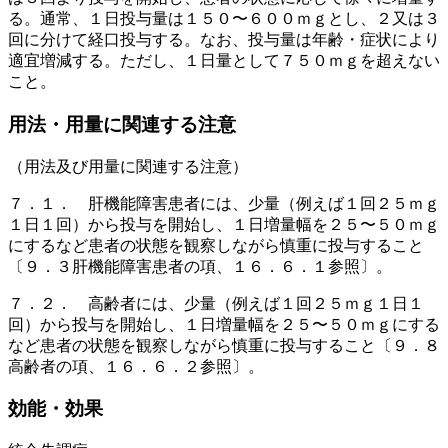
る。通常、１日投与量は１５０〜６００ｍｇとし、２又は３
回に分けて経口投与する。なお、投与量は年齢・症状により
適宜増減する。ただし、１日量として７５０ｍｇを超えない
こと。
用法・用量に関連する注意
（用法及び用量に関連する注意）
７．１． 肝機能障害患者には、少量（例えば１回２５ｍｇ
１日１回）から投与を開始し、１日増量幅を２５〜５０ｍｇ
にするなど患者の状態を観察しながら慎重に投与すること
〔９．３肝機能障害患者の項、１６．６．１参照〕。
７．２． 高齢者には、少量（例えば１回２５ｍｇ１日１
回）から投与を開始し、１日増量幅を２５〜５０ｍｇにする
など患者の状態を観察しながら慎重に投与すること〔９．８
高齢者の項、１６．６．２参照〕。
効能・効果