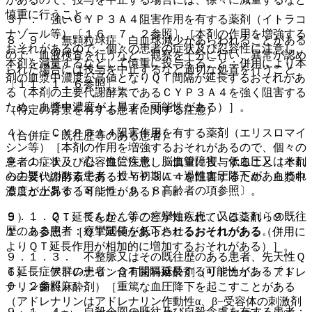
慎重に行うこと。
３）． 強いＣＹＰ３Ａ４阻害作用を有する薬剤（イトラコ
ナゾール等）〔１６．７．２参照〕［本剤の作用を増強する
８．９． 無顆粒球症、白血球減少があらわれることがある
おそれがあるので、個々の患者の症状及び忍容性に注意し、
ので、血液検査を行うなど、観察を十分に行い、異常が認め
本剤を減量するなどして慎重に投与すること；併用により本
られた場合には投与を中止するなど適切な処置を行うこと
剤の血漿中濃度が高値となりＱＴ間隔が延長するおそれがあ
〔１１．１．６参照〕。
る（本剤の主要代謝酵素であるＣＹＰ３Ａ４を強く阻害する
ため、血漿中濃度が上昇する可能性がある）］。
（特定の背景を有する患者に関する注意）
４）． ＣＹＰ３Ａ４阻害作用を有する薬剤（エリスロマイ
（合併症・既往歴等のある患者）
シン等）［本剤の作用を増強するおそれがあるので、個々の
９．１．１． 心・血管疾患、脳血管障害、低血圧又はそれ
患者の症状及び忍容性に注意し、慎重に投与すること（本剤
らの疑いのある患者：投与初期に一過性血圧降下があらわれ
の主要代謝酵素であるＣＹＰ３Ａ４を阻害するため、血漿中
ることがある〔８．５、９．８高齢者の項参照〕。
濃度が上昇する可能性がある）］。
９．１．２． てんかん等の痙攣性疾患、又はこれらの既往
５）． ＱＴ延長を起こすことが知られている薬剤〔９．
歴のある患者：痙攣閾値を低下させるおそれがある。
１．３参照〕［ＱＴ延長があらわれるおそれがある（併用に
よりＱＴ延長作用が相加的に増加するおそれがある）］。
９．１．３． 不整脈又はその既往歴のある患者、先天性Ｑ
Ｔ延長症候群の患者：ＱＴ間隔延長する可能性がある〔１
６）． アドレナリン含有歯科麻酔剤（リドカイン・アドレ
０．２参照〕。
ナリン歯科麻酔剤）［重篤な血圧降下を起こすことがある
（アドレナリンはアドレナリン作動性α、β−受容体の刺激剤
９．１．４． 自殺企図の既往及び自殺念慮を有する患者：