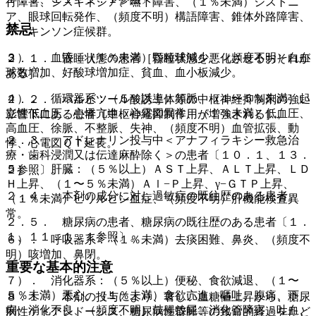
行障害、ジスキネジア、嚥下障害、（１％未満）ジストニ
ア、眼球回転発作、（頻度不明）構語障害、錐体外路障害、
禁忌
パーキンソン症候群。
３）． 血液：（１％未満）顆粒球減少、（頻度不明）白血
２．１． 昏睡状態の患者［昏睡状態を悪化させるおそれが
球数増加、好酸球増加症、貧血、血小板減少。
ある］。
４）． 循環器系：（５％以上）頻脈、（１〜５％未満）起
２．２． バルビツール酸誘導体等の中枢神経抑制剤の強い
立性低血圧、心悸亢進、心電図異常、（１％未満）低血圧、
影響下にある患者［中枢神経抑制作用が増強される］。
高血圧、徐脈、不整脈、失神、（頻度不明）血管拡張、動
２．３． アドレナリン投与中＜アナフィラキシー救急治
悸、心電図ＱＴ延長。
療・歯科浸潤又は伝達麻酔除く＞の患者〔１０．１、１３．
５）． 肝臓：（５％以上）ＡＳＴ上昇、ＡＬＴ上昇、ＬＤ
２参照〕。
Ｈ上昇、（１〜５％未満）Ａｌ−Ｐ上昇、γ−ＧＴＰ上昇、
２．４． 本剤の成分に対し過敏症の既往歴のある患者。
（１％未満）ビリルビン血症、（頻度不明）肝機能検査異
常。
２．５． 糖尿病の患者、糖尿病の既往歴のある患者〔１．
１、１１．１．１参照〕。
６）． 呼吸器系：（１％未満）去痰困難、鼻炎、（頻度不
明）咳増加、鼻閉。
重要な基本的注意
７）． 消化器系：（５％以上）便秘、食欲減退、（１〜
５％未満）悪心、（１％未満）食欲亢進、嘔吐、腹痛、下
８．１． 本剤の投与により、著しい血糖値上昇から、糖尿
痢、消化不良、（頻度不明）鼓腸放屁、消化管障害、吐血、
病性ケトアシドーシス、糖尿病性昏睡等の致命的経過をたど