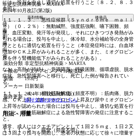
には、投与を中止し適切な処置を行うこと〔８．２、８．３
非定型抗精神病薬 > MARTA
参照〕。
2024年10月改訂(第2版)
薬剤情報
後発品
１１．１．３． 悪性症候群（Ｓｙｎｄｒｏｍｅ ｍａｌｉ
後
ｎ）（０．２％）：無動緘黙、強度筋強剛、嚥下困難、頻
毒
脈、血圧変動、発汗等が発現し、それにひきつづき発熱がみ
劇
られる場合は、投与を中止し、体冷却、水分補給等の全身管
麻
理とともに適切な処置を行うこと（本症発症時には、白血球
向
増加やＣＫ上昇がみられることが多く、また、ミオグロビン
覚
尿を伴う腎機能低下がみられることがある）。
薬効分類
非定型抗精神病薬 > MARTA
なお、高熱が持続し、意識障害、呼吸困難、循環虚脱、脱水
一般名
クエチアピンフマル酸塩錠
症状、急性腎障害へと移行し、死亡した例が報告されてい
薬価
19.8
円
る。
メーカー
日新製薬
１１．１．４． 横紋筋融解症（頻度不明）：筋肉痛、脱力
2024年10月改訂(第2版)
最終更新
感、ＣＫ上昇、血中ミオグロビン上昇及び尿中ミオグロビン
添付文書のPDFはこちら
上昇等が認められた場合には投与を中止し、適切な処置を行
うこと。横紋筋融解症による急性腎障害の発症に注意するこ
用法・用量
と。
通常、成人にはクエチアピンとして１回２５ｍｇ、１日２又
１１．１．５． 痙攣（頻度不明）。
は３回より投与を開始し、患者の状態に応じて徐々に増量す