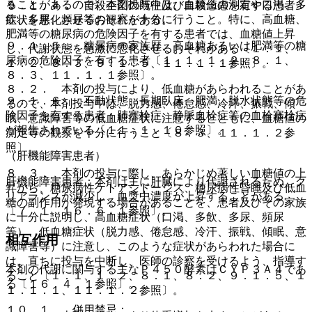
ることがあるので、本剤投与中は、血糖値の測定や口渇、多
９．１．４． 自殺企図の既往及び自殺念慮を有する患者：
飲、多尿、頻尿等の観察を十分に行うこと。特に、高血糖、
症状を悪化させるおそれがある。
肥満等の糖尿病の危険因子を有する患者では、血糖値上昇
９．１．５． 糖尿病の家族歴、高血糖あるいは肥満等の糖
し、代謝状態を急激に悪化させるおそれがある〔１．１、
尿病の危険因子を有する患者〔１．１、１．２、８．１、
１．２、８．３、９．１．５、１１．１．１参照〕。
８．３、１１．１．１参照〕。
８．２． 本剤の投与により、低血糖があらわれることがあ
９．１．６． 不動状態、長期臥床、肥満、脱水状態等の危
るので、本剤投与中は、脱力感、倦怠感、冷汗、振戦、傾
険因子を有する患者：肺塞栓症、静脈血栓症等の血栓塞栓症
眠、意識障害等の低血糖症状に注意するとともに、血糖値の
が報告されている〔１１．１．１０参照〕。
測定等の観察を十分に行うこと〔８．３、１１．１．２参
照〕。
（肝機能障害患者）
８．３． 本剤の投与に際し、あらかじめ著しい血糖値の上
肝機能障害患者：本剤は主に肝臓により代謝されるため、ク
昇から、糖尿病性ケトアシドーシス、糖尿病性昏睡及び低血
リアランスが減少し、血漿中濃度が上昇することがある
糖の副作用が発現する場合があることを、患者及びその家族
〔７．１、１６．６．１参照〕。
に十分に説明し、高血糖症状（口渇、多飲、多尿、頻尿
等）、低血糖症状（脱力感、倦怠感、冷汗、振戦、傾眠、意
相互作用
識障害等）に注意し、このような症状があらわれた場合に
は、直ちに投与を中断し、医師の診察を受けるよう、指導す
本剤の代謝に関与する主なＰ４５０酵素はＣＹＰ３Ａ４であ
ること〔１．１、１．２、８．１、８．２、９．１．５、１
る〔１６．４．１参照〕。
１．１．１、１１．１．２参照〕。
１０．１． 併用禁忌：