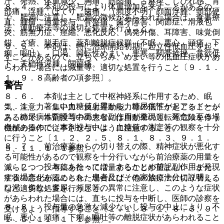
汗、発熱、体重減少、胸痛、筋肉痛、舌麻痺、しびれ感、背
８．４． 本剤の投与により体重増加を来すことがあるの
部痛、浮腫、ほてり、歯痛、（頻度不明）顔面浮腫、頸部硬
で、肥満に注意し、肥満の徴候があらわれた場合は、食事療
直、腫瘤、過量投与、骨盤痛、歯牙障害、関節症、滑液包
法、運動療法等の適切な処置を行うこと。
炎、筋無力症、痙縮、悪化反応、偶発外傷、耳障害、味覚倒
錯、ざ瘡、脱毛症、薬剤離脱症候群（不眠、悪心、頭痛、下
８．５． 本剤は、特に治療開始初期に起立性低血圧を起こ
痢、嘔吐）、口渇、回転性めまい、悪寒、靭帯捻挫、意欲低
すことがあるので、立ちくらみ、めまい等の低血圧症状があ
下、末梢性浮腫、関節痛。
らわれた場合には減量等、適切な処置を行うこと〔９．１．
１、９．８高齢者の項参照〕。
警告
８．６． 本剤は主として中枢神経系に作用するため、眠
１．１． 著しい血糖値上昇から、糖尿病性ケトアシドーシ
気、注意力・集中力・反射運動能力等の低下が起こることが
ス、糖尿病性昏睡等の重大な副作用が発現し、死亡に至る場
あるので、本剤投与中の患者には自動車の運転等危険を伴う
合があるので、本剤投与中は、血糖値の測定等の観察を十分
機械の操作に従事させないように注意すること。
に行うこと〔１．２、２．５、８．１、８．３、９．１．
８．７． 前治療薬からの切り替えの際、精神症状が悪化す
５、１１．１．１参照〕。
る可能性があるので観察を十分行いながら前治療薬の用量を
１．２． 投与にあたっては、あらかじめ前記副作用が発現
減らしつつ、本薬を徐々に増量することが望ましい。また、
する場合があることを、患者及びその家族に十分に説明し、
症状の悪化が認められた場合には、他の治療法に切り替える
口渇、多飲、多尿、頻尿等の異常に注意し、このような症状
など適切な処置を行うこと。
があらわれた場合には、直ちに投与を中断し、医師の診察を
８．８． 投与量の急激な減少ないし投与の中止により、不
受けるよう、指導すること〔１．１、８．１、８．３、９．
眠、悪心、頭痛、下痢、嘔吐等の離脱症状があらわれること
１．５、１１．１．１参照〕。