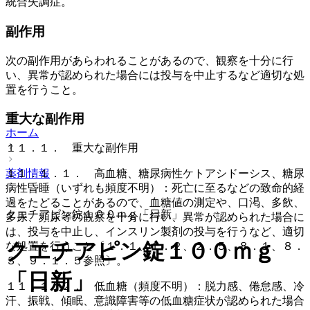
統合失調症。
副作用
次の副作用があらわれることがあるので、観察を十分に行
い、異常が認められた場合には投与を中止するなど適切な処
置を行うこと。
重大な副作用
ホーム
１１．１． 重大な副作用
薬剤情報
１１．１．１． 高血糖、糖尿病性ケトアシドーシス、糖尿
病性昏睡（いずれも頻度不明）：死亡に至るなどの致命的経
過をたどることがあるので、血糖値の測定や、口渇、多飲、
クエチアピン錠１００ｍｇ「日新」
多尿、頻尿等の観察を十分に行い、異常が認められた場合に
は、投与を中止し、インスリン製剤の投与を行うなど、適切
クエチアピン錠１００ｍｇ
な処置を行うこと〔１．１、１．２、２．５、８．１、８．
３、９．１．５参照〕。
「日新」
１１．１．２． 低血糖（頻度不明）：脱力感、倦怠感、冷
汗、振戦、傾眠、意識障害等の低血糖症状が認められた場合