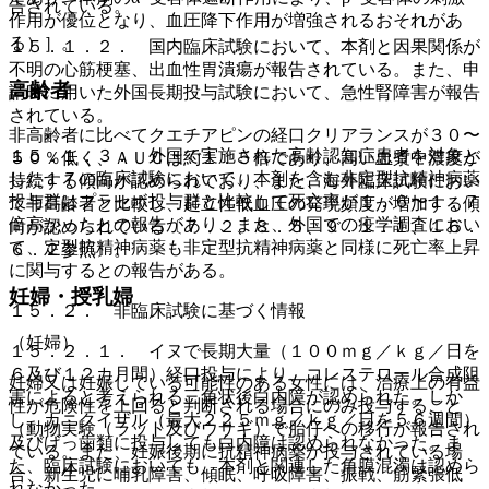
告されている。
作用が優位となり、血圧降下作用が増強されるおそれがあ
る）］。
１５．１．２． 国内臨床試験において、本剤と因果関係が
不明の心筋梗塞、出血性胃潰瘍が報告されている。また、申
高齢者
請時に用いた外国長期投与試験において、急性腎障害が報告
されている。
非高齢者に比べてクエチアピンの経口クリアランスが３０〜
１５．１．３． 外国で実施された高齢認知症患者を対象と
５０％低く、ＡＵＣは約１．５倍であり、高い血漿中濃度が
した１７の臨床試験において、本剤を含む非定型抗精神病薬
持続する傾向が認められており、また、海外臨床試験におい
投与群はプラセボ投与群と比較して死亡率が１．６〜１．７
て非高齢者と比較し、起立性低血圧の発現頻度が増加する傾
倍高かったとの報告があり、また、外国での疫学調査におい
向が認められている〔７．２、８．５、９．１．１、１６．
て、定型抗精神病薬も非定型抗精神病薬と同様に死亡率上昇
６．２参照〕。
に関与するとの報告がある。
妊婦・授乳婦
１５．２． 非臨床試験に基づく情報
（妊婦）
１５．２．１． イヌで長期大量（１００ｍｇ／ｋｇ／日を
６及び１２カ月間）経口投与により、コレステロール合成阻
妊婦又は妊娠している可能性のある女性には、治療上の有益
害によると考えられる三角状後白内障が認められた。しか
性が危険性を上回ると判断される場合にのみ投与すること
し、カニクイザル（最大２２５ｍｇ／ｋｇ／日を５６週間）
（動物実験（ラット及びウサギ）で胎仔への移行が報告され
及びげっ歯類に投与しても白内障は認められなかった。ま
ている。また、妊娠後期に抗精神病薬が投与されている場
た、臨床試験においても、本剤と関連した角膜混濁は認めら
合、新生児に哺乳障害、傾眠、呼吸障害、振戦、筋緊張低
れなかった。