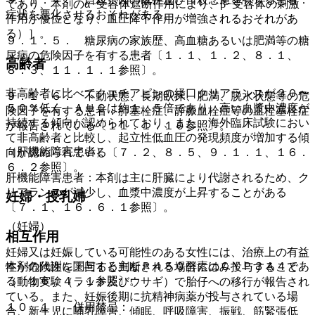
であり、本剤のα−受容体遮断作用により、β−受容体の刺激
症状を悪化させるおそれがある。
作用が優位となり、血圧降下作用が増強されるおそれがあ
る）］。
９．１．５． 糖尿病の家族歴、高血糖あるいは肥満等の糖
尿病の危険因子を有する患者〔１．１、１．２、８．１、
高齢者
８．３、１１．１．１参照〕。
非高齢者に比べてクエチアピンの経口クリアランスが３０〜
９．１．６． 不動状態、長期臥床、肥満、脱水状態等の危
５０％低く、ＡＵＣは約１．５倍であり、高い血漿中濃度が
険因子を有する患者：肺塞栓症、静脈血栓症等の血栓塞栓症
持続する傾向が認められており、また、海外臨床試験におい
が報告されている〔１１．１．１０参照〕。
て非高齢者と比較し、起立性低血圧の発現頻度が増加する傾
（肝機能障害患者）
向が認められている〔７．２、８．５、９．１．１、１６．
６．２参照〕。
肝機能障害患者：本剤は主に肝臓により代謝されるため、ク
リアランスが減少し、血漿中濃度が上昇することがある
妊婦・授乳婦
〔７．１、１６．６．１参照〕。
（妊婦）
相互作用
妊婦又は妊娠している可能性のある女性には、治療上の有益
本剤の代謝に関与する主なＰ４５０酵素はＣＹＰ３Ａ４であ
性が危険性を上回ると判断される場合にのみ投与すること
る〔１６．４．１参照〕。
（動物実験（ラット及びウサギ）で胎仔への移行が報告され
ている。また、妊娠後期に抗精神病薬が投与されている場
１０．１． 併用禁忌：
合、新生児に哺乳障害、傾眠、呼吸障害、振戦、筋緊張低