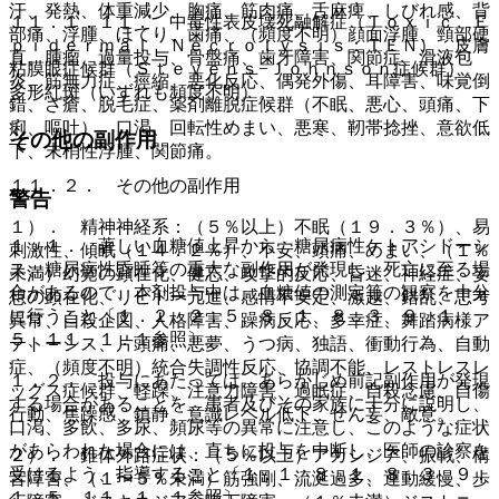
汗、発熱、体重減少、胸痛、筋肉痛、舌麻痺、しびれ感、背
１１．１．１１． 中毒性表皮壊死融解症（Ｔｏｘｉｃ Ｅ
部痛、浮腫、ほてり、歯痛、（頻度不明）顔面浮腫、頸部硬
ｐｉｄｅｒｍａｌ Ｎｅｃｒｏｌｙｓｉｓ：ＴＥＮ）、皮膚
直、腫瘤、過量投与、骨盤痛、歯牙障害、関節症、滑液包
粘膜眼症候群（Ｓｔｅｖｅｎｓ−Ｊｏｈｎｓｏｎ症候群）、
炎、筋無力症、痙縮、悪化反応、偶発外傷、耳障害、味覚倒
多形紅斑（いずれも頻度不明）。
錯、ざ瘡、脱毛症、薬剤離脱症候群（不眠、悪心、頭痛、下
痢、嘔吐）、口渇、回転性めまい、悪寒、靭帯捻挫、意欲低
その他の副作用
下、末梢性浮腫、関節痛。
１１．２． その他の副作用
警告
１）． 精神神経系：（５％以上）不眠（１９．３％）、易
１．１． 著しい血糖値上昇から、糖尿病性ケトアシドーシ
刺激性、傾眠（１４．２％）、不安、頭痛、めまい、（１％
ス、糖尿病性昏睡等の重大な副作用が発現し、死亡に至る場
未満）幻覚の顕在化、健忘、攻撃的反応、昏迷、神経症、妄
合があるので、本剤投与中は、血糖値の測定等の観察を十分
想の顕在化、リビドー亢進、感情不安定、激越、錯乱、思考
に行うこと〔１．２、２．５、８．１、８．３、９．１．
異常、自殺企図、人格障害、躁病反応、多幸症、舞踏病様ア
５、１１．１．１参照〕。
テトーシス、片頭痛、悪夢、うつ病、独語、衝動行為、自動
症、（頻度不明）統合失調性反応、協調不能、レストレスレ
１．２． 投与にあたっては、あらかじめ前記副作用が発現
ッグス症候群、軽躁、注意力障害、過眠症、自殺念慮、自傷
する場合があることを、患者及びその家族に十分に説明し、
行動、焦躁感、鎮静、意識レベル低下、せん妄、敵意。
口渇、多飲、多尿、頻尿等の異常に注意し、このような症状
があらわれた場合には、直ちに投与を中断し、医師の診察を
２）． 錐体外路症状：（５％以上）アカシジア、振戦、構
受けるよう、指導すること〔１．１、８．１、８．３、９．
音障害、（１〜５％未満）筋強剛、流涎過多、運動緩慢、歩
１．５、１１．１．１参照〕。