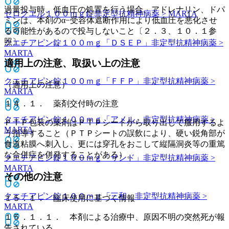
過量投与時、低血圧の処置を行う場合、アドレナリン、ドパ
セロクエル１００ｍｇ錠
非定型抗精神病薬 > MARTA
ミンは、本剤のα−受容体遮断作用により低血圧を悪化させ
る可能性があるので投与しないこと〔２．３、１０．１参
照〕。
クエチアピン錠１００ｍｇ「ＤＳＥＰ」
非定型抗精神病薬 >
MARTA
適用上の注意、取扱い上の注意
クエチアピン錠１００ｍｇ「ＦＦＰ」
非定型抗精神病薬 >
（適用上の注意）
MARTA
１４．１． 薬剤交付時の注意
クエチアピン錠１００ｍｇ「アメル」
非定型抗精神病薬 >
ＰＴＰ包装の薬剤はＰＴＰシートから取り出して服用するよ
MARTA
う指導すること（ＰＴＰシートの誤飲により、硬い鋭角部が
食道粘膜へ刺入し、更には穿孔をおこして縦隔洞炎等の重篤
な合併症を併発することがある）。
クエチアピン錠１００ｍｇ「サンド」
非定型抗精神病薬 >
MARTA
その他の注意
クエチアピン錠１００ｍｇ「三和」
非定型抗精神病薬 >
１５．１． 臨床使用に基づく情報
MARTA
１５．１．１． 本剤による治療中、原因不明の突然死が報
告されている。