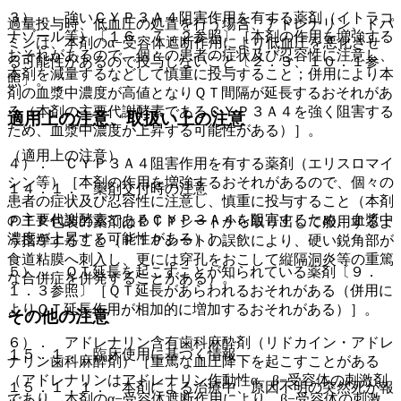
３）． 強いＣＹＰ３Ａ４阻害作用を有する薬剤（イトラコ
過量投与時、低血圧の処置を行う場合、アドレナリン、ドパ
ナゾール等）〔１６．７．２参照〕［本剤の作用を増強する
ミンは、本剤のα−受容体遮断作用により低血圧を悪化させ
おそれがあるので、個々の患者の症状及び忍容性に注意し、
る可能性があるので投与しないこと〔２．３、１０．１参
本剤を減量するなどして慎重に投与すること；併用により本
照〕。
剤の血漿中濃度が高値となりＱＴ間隔が延長するおそれがあ
る（本剤の主要代謝酵素であるＣＹＰ３Ａ４を強く阻害する
適用上の注意、取扱い上の注意
ため、血漿中濃度が上昇する可能性がある）］。
（適用上の注意）
４）． ＣＹＰ３Ａ４阻害作用を有する薬剤（エリスロマイ
シン等）［本剤の作用を増強するおそれがあるので、個々の
１４．１． 薬剤交付時の注意
患者の症状及び忍容性に注意し、慎重に投与すること（本剤
の主要代謝酵素であるＣＹＰ３Ａ４を阻害するため、血漿中
ＰＴＰ包装の薬剤はＰＴＰシートから取り出して服用するよ
濃度が上昇する可能性がある）］。
う指導すること（ＰＴＰシートの誤飲により、硬い鋭角部が
食道粘膜へ刺入し、更には穿孔をおこして縦隔洞炎等の重篤
５）． ＱＴ延長を起こすことが知られている薬剤〔９．
な合併症を併発することがある）。
１．３参照〕［ＱＴ延長があらわれるおそれがある（併用に
よりＱＴ延長作用が相加的に増加するおそれがある）］。
その他の注意
６）． アドレナリン含有歯科麻酔剤（リドカイン・アドレ
１５．１． 臨床使用に基づく情報
ナリン歯科麻酔剤）［重篤な血圧降下を起こすことがある
（アドレナリンはアドレナリン作動性α、β−受容体の刺激剤
１５．１．１． 本剤による治療中、原因不明の突然死が報
であり、本剤のα−受容体遮断作用により、β−受容体の刺激