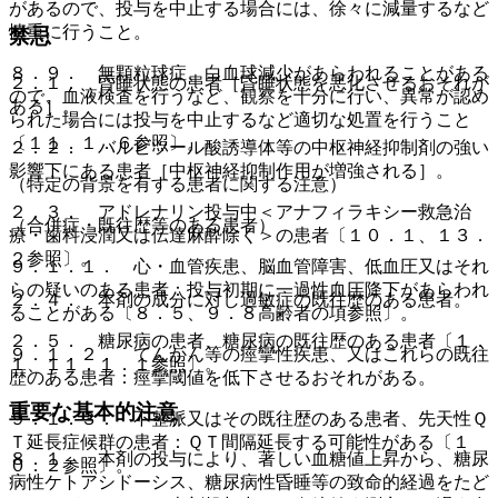
があるので、投与を中止する場合には、徐々に減量するなど
慎重に行うこと。
禁忌
８．９． 無顆粒球症、白血球減少があらわれることがある
２．１． 昏睡状態の患者［昏睡状態を悪化させるおそれが
ので、血液検査を行うなど、観察を十分に行い、異常が認め
ある］。
られた場合には投与を中止するなど適切な処置を行うこと
〔１１．１．６参照〕。
２．２． バルビツール酸誘導体等の中枢神経抑制剤の強い
影響下にある患者［中枢神経抑制作用が増強される］。
（特定の背景を有する患者に関する注意）
２．３． アドレナリン投与中＜アナフィラキシー救急治
（合併症・既往歴等のある患者）
療・歯科浸潤又は伝達麻酔除く＞の患者〔１０．１、１３．
２参照〕。
９．１．１． 心・血管疾患、脳血管障害、低血圧又はそれ
らの疑いのある患者：投与初期に一過性血圧降下があらわれ
２．４． 本剤の成分に対し過敏症の既往歴のある患者。
ることがある〔８．５、９．８高齢者の項参照〕。
２．５． 糖尿病の患者、糖尿病の既往歴のある患者〔１．
９．１．２． てんかん等の痙攣性疾患、又はこれらの既往
１、１１．１．１参照〕。
歴のある患者：痙攣閾値を低下させるおそれがある。
重要な基本的注意
９．１．３． 不整脈又はその既往歴のある患者、先天性Ｑ
Ｔ延長症候群の患者：ＱＴ間隔延長する可能性がある〔１
８．１． 本剤の投与により、著しい血糖値上昇から、糖尿
０．２参照〕。
病性ケトアシドーシス、糖尿病性昏睡等の致命的経過をたど