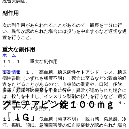
統合失調症。
副作用
次の副作用があらわれることがあるので、観察を十分に行
い、異常が認められた場合には投与を中止するなど適切な処
置を行うこと。
重大な副作用
ホーム
１１．１． 重大な副作用
薬剤情報
１１．１．１． 高血糖、糖尿病性ケトアシドーシス、糖尿
病性昏睡（いずれも頻度不明）：死亡に至るなどの致命的経
過をたどることがあるので、血糖値の測定や、口渇、多飲、
クエチアピン錠１００ｍｇ「ＪＧ」
多尿、頻尿等の観察を十分に行い、異常が認められた場合に
は、投与を中止し、インスリン製剤の投与を行うなど、適切
クエチアピン錠１００ｍｇ
な処置を行うこと〔１．１、１．２、２．５、８．１、８．
３、９．１．５参照〕。
「ＪＧ」
１１．１．２． 低血糖（頻度不明）：脱力感、倦怠感、冷
汗、振戦、傾眠、意識障害等の低血糖症状が認められた場合