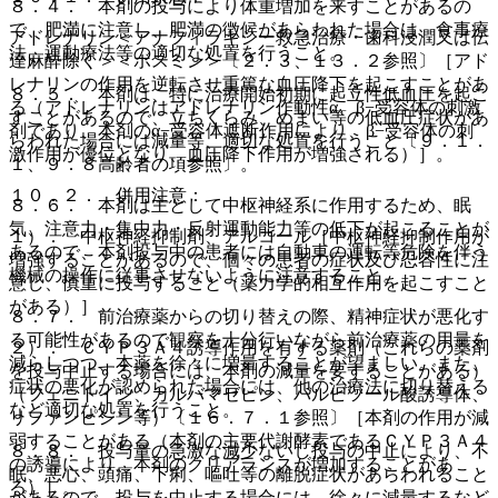
８．４． 本剤の投与により体重増加を来すことがあるの
で、肥満に注意し、肥満の徴候があらわれた場合は、食事療
アドレナリン＜アナフィラキシー救急治療・歯科浸潤又は伝
法、運動療法等の適切な処置を行うこと。
達麻酔除く＞＜ボスミン＞〔２．３、１３．２参照〕［アド
レナリンの作用を逆転させ重篤な血圧降下を起こすことがあ
８．５． 本剤は、特に治療開始初期に起立性低血圧を起こ
る（アドレナリンはアドレナリン作動性α、β−受容体の刺激
すことがあるので、立ちくらみ、めまい等の低血圧症状があ
剤であり、本剤のα−受容体遮断作用により、β−受容体の刺
らわれた場合には減量等、適切な処置を行うこと〔９．１．
激作用が優位となり、血圧降下作用が増強される）］。
１、９．８高齢者の項参照〕。
１０．２． 併用注意：
８．６． 本剤は主として中枢神経系に作用するため、眠
気、注意力・集中力・反射運動能力等の低下が起こることが
１）． 中枢神経抑制剤、アルコール［中枢神経抑制作用が
あるので、本剤投与中の患者には自動車の運転等危険を伴う
増強することがあるので、個々の患者の症状及び忍容性に注
機械の操作に従事させないように注意すること。
意し、慎重に投与すること（薬力学的相互作用を起こすこと
がある）］。
８．７． 前治療薬からの切り替えの際、精神症状が悪化す
る可能性があるので観察を十分行いながら前治療薬の用量を
２）． ＣＹＰ３Ａ４誘導作用を有する薬剤（これらの薬剤
減らしつつ、本薬を徐々に増量することが望ましい。また、
を投与中止する場合には、本剤の減量を要することがある）
症状の悪化が認められた場合には、他の治療法に切り替える
（フェニトイン、カルバマゼピン、バルビツール酸誘導体、
など適切な処置を行うこと。
リファンピシン等）〔１６．７．１参照〕［本剤の作用が減
弱することがある（本剤の主要代謝酵素であるＣＹＰ３Ａ４
８．８． 投与量の急激な減少ないし投与の中止により、不
の誘導により、本剤のクリアランスが増加することがあ
眠、悪心、頭痛、下痢、嘔吐等の離脱症状があらわれること
る）］。
があるので、投与を中止する場合には、徐々に減量するなど