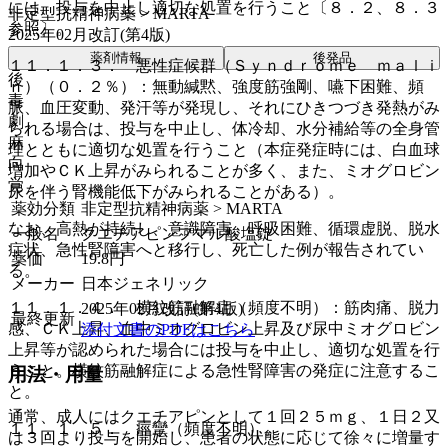
には、投与を中止し適切な処置を行うこと〔８．２、８．３
非定型抗精神病薬 > MARTA
参照〕。
2025年02月改訂(第4版)
薬剤情報
後発品
１１．１．３． 悪性症候群（Ｓｙｎｄｒｏｍｅ ｍａｌｉ
後
ｎ）（０．２％）：無動緘黙、強度筋強剛、嚥下困難、頻
毒
脈、血圧変動、発汗等が発現し、それにひきつづき発熱がみ
劇
られる場合は、投与を中止し、体冷却、水分補給等の全身管
麻
理とともに適切な処置を行うこと（本症発症時には、白血球
向
増加やＣＫ上昇がみられることが多く、また、ミオグロビン
覚
尿を伴う腎機能低下がみられることがある）。
薬効分類
非定型抗精神病薬 > MARTA
なお、高熱が持続し、意識障害、呼吸困難、循環虚脱、脱水
一般名
クエチアピンフマル酸塩錠
症状、急性腎障害へと移行し、死亡した例が報告されてい
薬価
19.8
円
る。
メーカー
日本ジェネリック
１１．１．４． 横紋筋融解症（頻度不明）：筋肉痛、脱力
2025年02月改訂(第4版)
最終更新
感、ＣＫ上昇、血中ミオグロビン上昇及び尿中ミオグロビン
添付文書のPDFはこちら
上昇等が認められた場合には投与を中止し、適切な処置を行
うこと。横紋筋融解症による急性腎障害の発症に注意するこ
用法・用量
と。
通常、成人にはクエチアピンとして１回２５ｍｇ、１日２又
１１．１．５． 痙攣（頻度不明）。
は３回より投与を開始し、患者の状態に応じて徐々に増量す