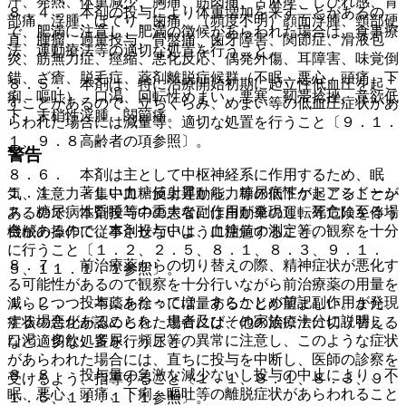
汗、発熱、体重減少、胸痛、筋肉痛、舌麻痺、しびれ感、背
８．４． 本剤の投与により体重増加を来すことがあるの
部痛、浮腫、ほてり、歯痛、（頻度不明）顔面浮腫、頸部硬
で、肥満に注意し、肥満の徴候があらわれた場合は、食事療
直、腫瘤、過量投与、骨盤痛、歯牙障害、関節症、滑液包
法、運動療法等の適切な処置を行うこと。
炎、筋無力症、痙縮、悪化反応、偶発外傷、耳障害、味覚倒
錯、ざ瘡、脱毛症、薬剤離脱症候群（不眠、悪心、頭痛、下
８．５． 本剤は、特に治療開始初期に起立性低血圧を起こ
痢、嘔吐）、口渇、回転性めまい、悪寒、靭帯捻挫、意欲低
すことがあるので、立ちくらみ、めまい等の低血圧症状があ
下、末梢性浮腫、関節痛。
らわれた場合には減量等、適切な処置を行うこと〔９．１．
１、９．８高齢者の項参照〕。
警告
８．６． 本剤は主として中枢神経系に作用するため、眠
１．１． 著しい血糖値上昇から、糖尿病性ケトアシドーシ
気、注意力・集中力・反射運動能力等の低下が起こることが
ス、糖尿病性昏睡等の重大な副作用が発現し、死亡に至る場
あるので、本剤投与中の患者には自動車の運転等危険を伴う
合があるので、本剤投与中は、血糖値の測定等の観察を十分
機械の操作に従事させないように注意すること。
に行うこと〔１．２、２．５、８．１、８．３、９．１．
８．７． 前治療薬からの切り替えの際、精神症状が悪化す
５、１１．１．１参照〕。
る可能性があるので観察を十分行いながら前治療薬の用量を
１．２． 投与にあたっては、あらかじめ前記副作用が発現
減らしつつ、本薬を徐々に増量することが望ましい。また、
する場合があることを、患者及びその家族に十分に説明し、
症状の悪化が認められた場合には、他の治療法に切り替える
口渇、多飲、多尿、頻尿等の異常に注意し、このような症状
など適切な処置を行うこと。
があらわれた場合には、直ちに投与を中断し、医師の診察を
８．８． 投与量の急激な減少ないし投与の中止により、不
受けるよう、指導すること〔１．１、８．１、８．３、９．
眠、悪心、頭痛、下痢、嘔吐等の離脱症状があらわれること
１．５、１１．１．１参照〕。