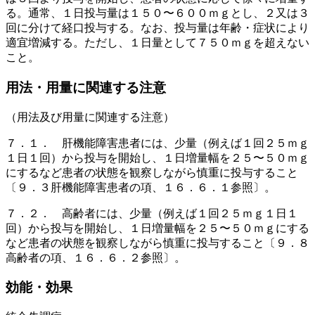
る。通常、１日投与量は１５０〜６００ｍｇとし、２又は３
回に分けて経口投与する。なお、投与量は年齢・症状により
適宜増減する。ただし、１日量として７５０ｍｇを超えない
こと。
用法・用量に関連する注意
（用法及び用量に関連する注意）
７．１． 肝機能障害患者には、少量（例えば１回２５ｍｇ
１日１回）から投与を開始し、１日増量幅を２５〜５０ｍｇ
にするなど患者の状態を観察しながら慎重に投与すること
〔９．３肝機能障害患者の項、１６．６．１参照〕。
７．２． 高齢者には、少量（例えば１回２５ｍｇ１日１
回）から投与を開始し、１日増量幅を２５〜５０ｍｇにする
など患者の状態を観察しながら慎重に投与すること〔９．８
高齢者の項、１６．６．２参照〕。
効能・効果