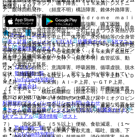
行障害、ジスキネジア、嚥下障害、（１％未満）ジストニ
ではありません。
参照〕。
ア、眼球回転発作、（頻度不明）構語障害、錐体外路障害、
パーキンソン症候群。
１１．１．３． 悪性症候群（Ｓｙｎｄｒｏｍｅ ｍａｌｉ
ｎ）（０．２％）：無動緘黙、強度筋強剛、嚥下困難、頻
３）． 血液：（１％未満）顆粒球減少、（頻度不明）白血
脈、血圧変動、発汗等が発現し、それにひきつづき発熱がみ
球数増加、好酸球増加症、貧血、血小板減少。
ホーム
ノート
られる場合は、投与を中止し、体冷却、水分補給等の全身管
表・計算
レジメン
CTCAE
抗菌薬ガイド
ERマニュ
理とともに適切な処置を行うこと（本症発症時には、白血球
４）． 循環器系：（５％以上）頻脈、（１〜５％未満）起
アル
薬剤情報
ポスト
増加やＣＫ上昇がみられることが多く、また、ミオグロビン
立性低血圧、心悸亢進、心電図異常、（１％未満）低血圧、
尿を伴う腎機能低下がみられることがある）。
高血圧、徐脈、不整脈、失神、（頻度不明）血管拡張、動
新規登録
悸、心電図ＱＴ延長。
ログイン
なお、高熱が持続し、意識障害、呼吸困難、循環虚脱、脱水
監修医師一覧
症状、急性腎障害へと移行し、死亡した例が報告されてい
５）． 肝臓：（５％以上）ＡＳＴ上昇、ＡＬＴ上昇、ＬＤ
UpToDate特別割引
る。
Ｈ上昇、（１〜５％未満）Ａｌ−Ｐ上昇、γ−ＧＴＰ上昇、
運営会社
（１％未満）ビリルビン血症、（頻度不明）肝機能検査異
１１．１．４． 横紋筋融解症（頻度不明）：筋肉痛、脱力
常。
© 2021 HOKUTO Inc. All rights reserved.
感、ＣＫ上昇、血中ミオグロビン上昇及び尿中ミオグロビン
利用規約
プライバシーポリシー
お問い合わせ
上昇等が認められた場合には投与を中止し、適切な処置を行
６）． 呼吸器系：（１％未満）去痰困難、鼻炎、（頻度不
ホーム
表・計算
レジメン
CTCAE
抗菌薬ガイド
うこと。横紋筋融解症による急性腎障害の発症に注意するこ
明）咳増加、鼻閉。
ERマニュアル
薬剤情報
ポスト
と。
７）． 消化器系：（５％以上）便秘、食欲減退、（１〜
監修医師一覧
１１．１．５． 痙攣（頻度不明）。
５％未満）悪心、（１％未満）食欲亢進、嘔吐、腹痛、下
UpToDate特別割引
痢、消化不良、（頻度不明）鼓腸放屁、消化管障害、吐血、