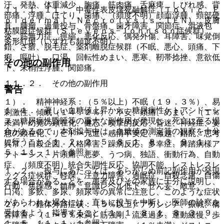
汗、発熱、体重減少、胸痛、筋肉痛、舌麻痺、しびれ感、背
１１．１．１１． 中毒性表皮壊死融解症（Ｔｏｘｉｃ Ｅ
部痛、浮腫、ほてり、歯痛、（頻度不明）顔面浮腫、頸部硬
ｐｉｄｅｒｍａｌ Ｎｅｃｒｏｌｙｓｉｓ：ＴＥＮ）、皮膚
直、腫瘤、過量投与、骨盤痛、歯牙障害、関節症、滑液包
粘膜眼症候群（Ｓｔｅｖｅｎｓ−Ｊｏｈｎｓｏｎ症候群）、
炎、筋無力症、痙縮、悪化反応、偶発外傷、耳障害、味覚倒
多形紅斑（いずれも頻度不明）。
錯、ざ瘡、脱毛症、薬剤離脱症候群（不眠、悪心、頭痛、下
痢、嘔吐）、口渇、回転性めまい、悪寒、靭帯捻挫、意欲低
その他の副作用
下、末梢性浮腫、関節痛。
１１．２． その他の副作用
警告
１）． 精神神経系：（５％以上）不眠（１９．３％）、易
１．１． 著しい血糖値上昇から、糖尿病性ケトアシドーシ
刺激性、傾眠（１４．２％）、不安、頭痛、めまい、（１％
ス、糖尿病性昏睡等の重大な副作用が発現し、死亡に至る場
未満）幻覚の顕在化、健忘、攻撃的反応、昏迷、神経症、妄
合があるので、本剤投与中は、血糖値の測定等の観察を十分
想の顕在化、リビドー亢進、感情不安定、激越、錯乱、思考
に行うこと〔１．２、２．５、８．１、８．３、９．１．
異常、自殺企図、人格障害、躁病反応、多幸症、舞踏病様ア
５、１１．１．１参照〕。
テトーシス、片頭痛、悪夢、うつ病、独語、衝動行為、自動
症、（頻度不明）統合失調性反応、協調不能、レストレスレ
１．２． 投与にあたっては、あらかじめ前記副作用が発現
ッグス症候群、軽躁、注意力障害、過眠症、自殺念慮、自傷
する場合があることを、患者及びその家族に十分に説明し、
行動、焦躁感、鎮静、意識レベル低下、せん妄、敵意。
口渇、多飲、多尿、頻尿等の異常に注意し、このような症状
があらわれた場合には、直ちに投与を中断し、医師の診察を
２）． 錐体外路症状：（５％以上）アカシジア、振戦、構
受けるよう、指導すること〔１．１、８．１、８．３、９．
音障害、（１〜５％未満）筋強剛、流涎過多、運動緩慢、歩
１．５、１１．１．１参照〕。