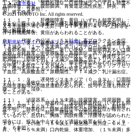
１１．１．６． 無顆粒球症、白血球減少（いずれも頻度不
運営会社
直腸障害、過食、腹部膨満、胃食道逆流性疾患、膵炎、胃
明）〔８．９参照〕。
炎、胃不快感。
© 2021 HOKUTO Inc. All rights reserved.
１１．１．７． 肝機能障害、黄疸（いずれも頻度不明）：
８）． 眼：（１％未満）瞳孔反射障害、（頻度不明）弱
※本製品は疾病の診断・治療・予防を目的としたプログラム
ＡＳＴ上昇、ＡＬＴ上昇、γ−ＧＴＰ上昇、Ａｌ−Ｐ上昇等を
視、結膜炎。
ではありません。
伴う肝機能障害、黄疸があらわれることがある。
９）． 代謝・内分泌：（５％以上）高プロラクチン血症、
利用規約
プライバシーポリシー
お問い合わせ
１１．１．８． 麻痺性イレウス（頻度不明）：腸管麻痺
Ｔ４減少、（１〜５％未満）高コレステロール血症、（１％
（食欲不振、悪心・嘔吐、著しい便秘、腹部膨満あるいは腹
未満）月経異常、甲状腺疾患、高脂血症、高カリウム血症、
部弛緩及び腸内容物うっ滞等の症状）を来し、麻痺性イレウ
肥満症、（頻度不明）Ｔ３減少、痛風、低ナトリウム血症、
スに移行することがあるので、腸管麻痺があらわれた場合に
水中毒、多飲症、ＴＳＨ減少、ＴＳＨ上昇、高トリグリセリ
は、投与を中止するなど適切な処置を行うこと。
ド血症、高尿酸血症、尿糖陽性、ＦＴ４減少、乳汁漏出症。
１１．１．９． 遅発性ジスキネジア（０．９％）：口周部
１０）． 過敏症：（１％未満）発疹、（頻度不明）血管浮
不随意運動等の不随意運動があらわれ、投与中止後も持続す
腫、そう痒、湿疹。
ることがある。
１１）． 泌尿器系：（１％未満）排尿障害、排尿困難、尿
１１．１．１０． 肺塞栓症、深部静脈血栓症（いずれも頻
失禁、尿閉、ＢＵＮ上昇、（頻度不明）持続勃起、射精異
度不明）：肺塞栓症、静脈血栓症等の血栓塞栓症が報告され
常、インポテンス、頻尿、膀胱炎、尿蛋白陽性。
ているので、息切れ、胸痛、四肢疼痛、浮腫等が認められた
場合には、投与を中止するなど適切な処置を行うこと〔９．
１２）． その他：（５％以上）倦怠感、無力症、ＣＫ上
１．６参照〕。
昇、（１〜５％未満）口内乾燥、体重増加、（１％未満）多