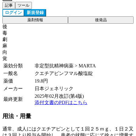
記事
ツール
ログイン
新規登録
薬剤情報
後発品
後
毒
劇
麻
向
覚
薬効分類
非定型抗精神病薬 > MARTA
一般名
クエチアピンフマル酸塩錠
薬価
19.8
円
メーカー
日本ジェネリック
2025年02月改訂(第4版)
最終更新
添付文書のPDFはこちら
用法・用量
通常、成人にはクエチアピンとして１回２５ｍｇ、１日２又
は３回より投与を開始し、患者の状態に応じて徐々に増量す