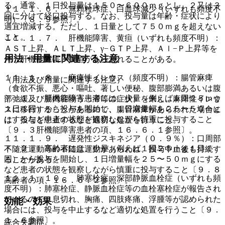
る。通常、１日投与量は１５０〜６００ｍｇとし、２又は３
１１．１．６． 無顆粒球症、白血球減少（いずれも頻度不
回に分けて経口投与する。なお、投与量は年齢・症状により
明）〔８．９参照〕。
適宜増減する。ただし、１日量として７５０ｍｇを超えない
こと。
１１．１．７． 肝機能障害、黄疸（いずれも頻度不明）：
ＡＳＴ上昇、ＡＬＴ上昇、γ−ＧＴＰ上昇、Ａｌ−Ｐ上昇等を
用法・用量に関連する注意
伴う肝機能障害、黄疸があらわれることがある。
１１．１．８． 麻痺性イレウス（頻度不明）：腸管麻痺
（用法及び用量に関連する注意）
（食欲不振、悪心・嘔吐、著しい便秘、腹部膨満あるいは腹
７．１． 肝機能障害患者には、少量（例えば１回２５ｍｇ
部弛緩及び腸内容物うっ滞等の症状）を来し、麻痺性イレウ
１日１回）から投与を開始し、１日増量幅を２５〜５０ｍｇ
スに移行することがあるので、腸管麻痺があらわれた場合に
にするなど患者の状態を観察しながら慎重に投与すること
は、投与を中止するなど適切な処置を行うこと。
〔９．３肝機能障害患者の項、１６．６．１参照〕。
１１．１．９． 遅発性ジスキネジア（０．９％）：口周部
７．２． 高齢者には、少量（例えば１回２５ｍｇ１日１
不随意運動等の不随意運動があらわれ、投与中止後も持続す
回）から投与を開始し、１日増量幅を２５〜５０ｍｇにする
ることがある。
など患者の状態を観察しながら慎重に投与すること〔９．８
１１．１．１０． 肺塞栓症、深部静脈血栓症（いずれも頻
高齢者の項、１６．６．２参照〕。
度不明）：肺塞栓症、静脈血栓症等の血栓塞栓症が報告され
ているので、息切れ、胸痛、四肢疼痛、浮腫等が認められた
効能・効果
場合には、投与を中止するなど適切な処置を行うこと〔９．
１．６参照〕。
統合失調症。