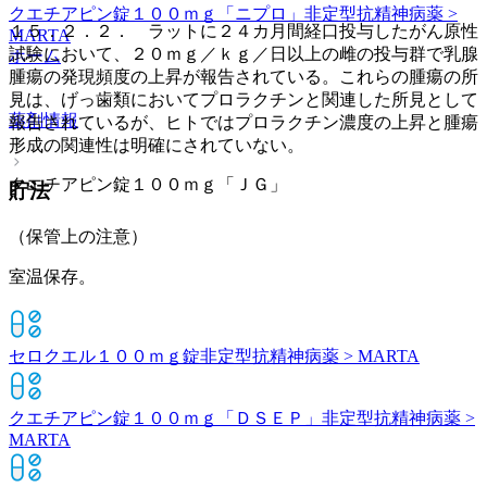
クエチアピン錠１００ｍｇ「ニプロ」
非定型抗精神病薬 >
１５．２．２． ラットに２４カ月間経口投与したがん原性
MARTA
試験において、２０ｍｇ／ｋｇ／日以上の雌の投与群で乳腺
ホーム
腫瘍の発現頻度の上昇が報告されている。これらの腫瘍の所
見は、げっ歯類においてプロラクチンと関連した所見として
薬剤情報
報告されているが、ヒトではプロラクチン濃度の上昇と腫瘍
形成の関連性は明確にされていない。
クエチアピン錠１００ｍｇ「ＪＧ」
貯法
（保管上の注意）
室温保存。
セロクエル１００ｍｇ錠
非定型抗精神病薬 > MARTA
クエチアピン錠１００ｍｇ「ＤＳＥＰ」
非定型抗精神病薬 >
MARTA