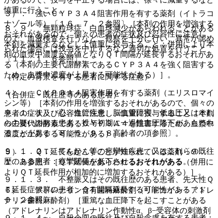
慎重に行うこと。
３）． 強いＣＹＰ３Ａ４阻害作用を有する薬剤（イトラコ
ナゾール等）〔１６．７．２参照〕［本剤の作用を増強する
８．９． 無顆粒球症、白血球減少があらわれることがある
おそれがあるので、個々の患者の症状及び忍容性に注意し、
ので、血液検査を行うなど、観察を十分に行い、異常が認め
本剤を減量するなどして慎重に投与すること；併用により本
られた場合には投与を中止するなど適切な処置を行うこと
剤の血漿中濃度が高値となりＱＴ間隔が延長するおそれがあ
〔１１．１．６参照〕。
る（本剤の主要代謝酵素であるＣＹＰ３Ａ４を強く阻害する
ため、血漿中濃度が上昇する可能性がある）］。
（特定の背景を有する患者に関する注意）
４）． ＣＹＰ３Ａ４阻害作用を有する薬剤（エリスロマイ
（合併症・既往歴等のある患者）
シン等）［本剤の作用を増強するおそれがあるので、個々の
９．１．１． 心・血管疾患、脳血管障害、低血圧又はそれ
患者の症状及び忍容性に注意し、慎重に投与すること（本剤
らの疑いのある患者：投与初期に一過性血圧降下があらわれ
の主要代謝酵素であるＣＹＰ３Ａ４を阻害するため、血漿中
ることがある〔８．５、９．８高齢者の項参照〕。
濃度が上昇する可能性がある）］。
９．１．２． てんかん等の痙攣性疾患、又はこれらの既往
５）． ＱＴ延長を起こすことが知られている薬剤〔９．
歴のある患者：痙攣閾値を低下させるおそれがある。
１．３参照〕［ＱＴ延長があらわれるおそれがある（併用に
よりＱＴ延長作用が相加的に増加するおそれがある）］。
９．１．３． 不整脈又はその既往歴のある患者、先天性Ｑ
Ｔ延長症候群の患者：ＱＴ間隔延長する可能性がある〔１
６）． アドレナリン含有歯科麻酔剤（リドカイン・アドレ
０．２参照〕。
ナリン歯科麻酔剤）［重篤な血圧降下を起こすことがある
（アドレナリンはアドレナリン作動性α、β−受容体の刺激剤
９．１．４． 自殺企図の既往及び自殺念慮を有する患者：