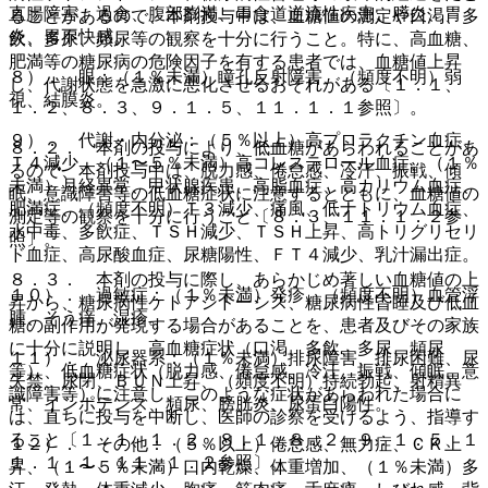
直腸障害、過食、腹部膨満、胃食道逆流性疾患、膵炎、胃
ることがあるので、本剤投与中は、血糖値の測定や口渇、多
炎、胃不快感。
飲、多尿、頻尿等の観察を十分に行うこと。特に、高血糖、
肥満等の糖尿病の危険因子を有する患者では、血糖値上昇
８）． 眼：（１％未満）瞳孔反射障害、（頻度不明）弱
し、代謝状態を急激に悪化させるおそれがある〔１．１、
視、結膜炎。
１．２、８．３、９．１．５、１１．１．１参照〕。
９）． 代謝・内分泌：（５％以上）高プロラクチン血症、
８．２． 本剤の投与により、低血糖があらわれることがあ
Ｔ４減少、（１〜５％未満）高コレステロール血症、（１％
るので、本剤投与中は、脱力感、倦怠感、冷汗、振戦、傾
未満）月経異常、甲状腺疾患、高脂血症、高カリウム血症、
眠、意識障害等の低血糖症状に注意するとともに、血糖値の
肥満症、（頻度不明）Ｔ３減少、痛風、低ナトリウム血症、
測定等の観察を十分に行うこと〔８．３、１１．１．２参
水中毒、多飲症、ＴＳＨ減少、ＴＳＨ上昇、高トリグリセリ
照〕。
ド血症、高尿酸血症、尿糖陽性、ＦＴ４減少、乳汁漏出症。
８．３． 本剤の投与に際し、あらかじめ著しい血糖値の上
１０）． 過敏症：（１％未満）発疹、（頻度不明）血管浮
昇から、糖尿病性ケトアシドーシス、糖尿病性昏睡及び低血
腫、そう痒、湿疹。
糖の副作用が発現する場合があることを、患者及びその家族
に十分に説明し、高血糖症状（口渇、多飲、多尿、頻尿
１１）． 泌尿器系：（１％未満）排尿障害、排尿困難、尿
等）、低血糖症状（脱力感、倦怠感、冷汗、振戦、傾眠、意
失禁、尿閉、ＢＵＮ上昇、（頻度不明）持続勃起、射精異
識障害等）に注意し、このような症状があらわれた場合に
常、インポテンス、頻尿、膀胱炎、尿蛋白陽性。
は、直ちに投与を中断し、医師の診察を受けるよう、指導す
ること〔１．１、１．２、８．１、８．２、９．１．５、１
１２）． その他：（５％以上）倦怠感、無力症、ＣＫ上
１．１．１、１１．１．２参照〕。
昇、（１〜５％未満）口内乾燥、体重増加、（１％未満）多