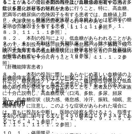
ることがあるので、本剤投与中は、血糖値の測定や口渇、多
９．１．４． 自殺企図の既往及び自殺念慮を有する患者：
飲、多尿、頻尿等の観察を十分に行うこと。特に、高血糖、
症状を悪化させるおそれがある。
肥満等の糖尿病の危険因子を有する患者では、血糖値上昇
９．１．５． 糖尿病の家族歴、高血糖あるいは肥満等の糖
し、代謝状態を急激に悪化させるおそれがある〔１．１、
尿病の危険因子を有する患者〔１．１、１．２、８．１、
１．２、８．３、９．１．５、１１．１．１参照〕。
８．３、１１．１．１参照〕。
８．２． 本剤の投与により、低血糖があらわれることがあ
９．１．６． 不動状態、長期臥床、肥満、脱水状態等の危
るので、本剤投与中は、脱力感、倦怠感、冷汗、振戦、傾
険因子を有する患者：肺塞栓症、静脈血栓症等の血栓塞栓症
眠、意識障害等の低血糖症状に注意するとともに、血糖値の
が報告されている〔１１．１．１０参照〕。
測定等の観察を十分に行うこと〔８．３、１１．１．２参
照〕。
（肝機能障害患者）
８．３． 本剤の投与に際し、あらかじめ著しい血糖値の上
肝機能障害患者：本剤は主に肝臓により代謝されるため、ク
昇から、糖尿病性ケトアシドーシス、糖尿病性昏睡及び低血
リアランスが減少し、血漿中濃度が上昇することがある
糖の副作用が発現する場合があることを、患者及びその家族
〔７．１、１６．６．１参照〕。
に十分に説明し、高血糖症状（口渇、多飲、多尿、頻尿
等）、低血糖症状（脱力感、倦怠感、冷汗、振戦、傾眠、意
相互作用
識障害等）に注意し、このような症状があらわれた場合に
は、直ちに投与を中断し、医師の診察を受けるよう、指導す
本剤の代謝に関与する主なＰ４５０酵素はＣＹＰ３Ａ４であ
ること〔１．１、１．２、８．１、８．２、９．１．５、１
る〔１６．４．１参照〕。
１．１．１、１１．１．２参照〕。
１０．１． 併用禁忌：