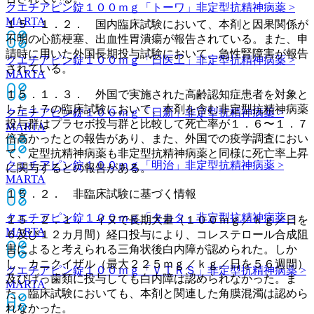
クエチアピン錠１００ｍｇ「トーワ」
非定型抗精神病薬 >
MARTA
１５．１．２． 国内臨床試験において、本剤と因果関係が
不明の心筋梗塞、出血性胃潰瘍が報告されている。また、申
請時に用いた外国長期投与試験において、急性腎障害が報告
クエチアピン錠１００ｍｇ「日医工」
非定型抗精神病薬 >
されている。
MARTA
１５．１．３． 外国で実施された高齢認知症患者を対象と
した１７の臨床試験において、本剤を含む非定型抗精神病薬
クエチアピン錠１００ｍｇ「日新」
非定型抗精神病薬 >
投与群はプラセボ投与群と比較して死亡率が１．６〜１．７
MARTA
倍高かったとの報告があり、また、外国での疫学調査におい
て、定型抗精神病薬も非定型抗精神病薬と同様に死亡率上昇
クエチアピン錠１００ｍｇ「明治」
非定型抗精神病薬 >
に関与するとの報告がある。
MARTA
１５．２． 非臨床試験に基づく情報
クエチアピン錠１００ｍｇ「タカタ」
非定型抗精神病薬 >
１５．２．１． イヌで長期大量（１００ｍｇ／ｋｇ／日を
MARTA
６及び１２カ月間）経口投与により、コレステロール合成阻
害によると考えられる三角状後白内障が認められた。しか
し、カニクイザル（最大２２５ｍｇ／ｋｇ／日を５６週間）
クエチアピン錠１００ｍｇ「ＶＴＲＳ」
非定型抗精神病薬 >
及びげっ歯類に投与しても白内障は認められなかった。ま
MARTA
た、臨床試験においても、本剤と関連した角膜混濁は認めら
れなかった。