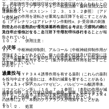
下、易刺激性等の離脱症状や錐体外路症状があらわれたとの
アドレナリン＜アナフィラキシー救急治療・歯科浸潤又は伝
報告がある）。
達麻酔除く＞＜ボスミン＞〔２．３、１３．２参照〕［アド
レナリンの作用を逆転させ重篤な血圧降下を起こすことがあ
（授乳婦）
る（アドレナリンはアドレナリン作動性α、β−受容体の刺激
剤であり、本剤のα−受容体遮断作用により、β−受容体の刺
治療上の有益性及び母乳栄養の有益性を考慮し、授乳の継続
激作用が優位となり、血圧降下作用が増強される）］。
又は中止を検討すること（ヒトで母乳中へ移行することが報
告されている）。
１０．２． 併用注意：
小児等
１）． 中枢神経抑制剤、アルコール［中枢神経抑制作用が
増強することがあるので、個々の患者の症状及び忍容性に注
小児等を対象とした有効性及び安全性を指標とした臨床試験
意し、慎重に投与すること（薬力学的相互作用を起こすこと
は実施していない。
がある）］。
過量投与
２）． ＣＹＰ３Ａ４誘導作用を有する薬剤（これらの薬剤
を投与中止する場合には、本剤の減量を要することがある）
１３．１． 症状
（フェニトイン、カルバマゼピン、バルビツール酸誘導体、
リファンピシン等）〔１６．７．１参照〕［本剤の作用が減
過量投与時、主な症状は傾眠、鎮静、頻脈、低血圧等であ
弱することがある（本剤の主要代謝酵素であるＣＹＰ３Ａ４
り、まれに昏睡、死亡に至る症例が報告されている。
の誘導により、本剤のクリアランスが増加することがあ
る）］。
１３．２． 処置