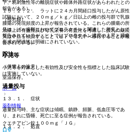
下、易刺激性等の離脱症状や錐体外路症状があらわれたとの
報告がある）。
１５．２．２． ラットに２４カ月間経口投与したがん原性
試験において、２０ｍｇ／ｋｇ／日以上の雌の投与群で乳腺
（授乳婦）
腫瘍の発現頻度の上昇が報告されている。これらの腫瘍の所
見は、げっ歯類においてプロラクチンと関連した所見として
治療上の有益性及び母乳栄養の有益性を考慮し、授乳の継続
報告されているが、ヒトではプロラクチン濃度の上昇と腫瘍
又は中止を検討すること（ヒトで母乳中へ移行することが報
形成の関連性は明確にされていない。
告されている）。
貯法
小児等
（保管上の注意）
小児等を対象とした有効性及び安全性を指標とした臨床試験
は実施していない。
室温保存。
過量投与
ホーム
１３．１． 症状
薬剤情報
過量投与時、主な症状は傾眠、鎮静、頻脈、低血圧等であ
り、まれに昏睡、死亡に至る症例が報告されている。
クエチアピン錠１００ｍｇ「ＪＧ」
１３．２． 処置