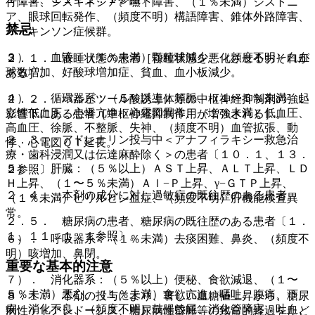
行障害、ジスキネジア、嚥下障害、（１％未満）ジストニ
ア、眼球回転発作、（頻度不明）構語障害、錐体外路障害、
禁忌
パーキンソン症候群。
３）． 血液：（１％未満）顆粒球減少、（頻度不明）白血
２．１． 昏睡状態の患者［昏睡状態を悪化させるおそれが
球数増加、好酸球増加症、貧血、血小板減少。
ある］。
４）． 循環器系：（５％以上）頻脈、（１〜５％未満）起
２．２． バルビツール酸誘導体等の中枢神経抑制剤の強い
立性低血圧、心悸亢進、心電図異常、（１％未満）低血圧、
影響下にある患者［中枢神経抑制作用が増強される］。
高血圧、徐脈、不整脈、失神、（頻度不明）血管拡張、動
２．３． アドレナリン投与中＜アナフィラキシー救急治
悸、心電図ＱＴ延長。
療・歯科浸潤又は伝達麻酔除く＞の患者〔１０．１、１３．
５）． 肝臓：（５％以上）ＡＳＴ上昇、ＡＬＴ上昇、ＬＤ
２参照〕。
Ｈ上昇、（１〜５％未満）Ａｌ−Ｐ上昇、γ−ＧＴＰ上昇、
２．４． 本剤の成分に対し過敏症の既往歴のある患者。
（１％未満）ビリルビン血症、（頻度不明）肝機能検査異
常。
２．５． 糖尿病の患者、糖尿病の既往歴のある患者〔１．
１、１１．１．１参照〕。
６）． 呼吸器系：（１％未満）去痰困難、鼻炎、（頻度不
明）咳増加、鼻閉。
重要な基本的注意
７）． 消化器系：（５％以上）便秘、食欲減退、（１〜
５％未満）悪心、（１％未満）食欲亢進、嘔吐、腹痛、下
８．１． 本剤の投与により、著しい血糖値上昇から、糖尿
痢、消化不良、（頻度不明）鼓腸放屁、消化管障害、吐血、
病性ケトアシドーシス、糖尿病性昏睡等の致命的経過をたど