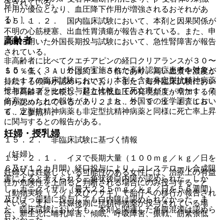
告されている。
作用が優位となり、血圧降下作用が増強されるおそれがあ
る）］。
１５．１．２． 国内臨床試験において、本剤と因果関係が
不明の心筋梗塞、出血性胃潰瘍が報告されている。また、申
高齢者
請時に用いた外国長期投与試験において、急性腎障害が報告
されている。
非高齢者に比べてクエチアピンの経口クリアランスが３０〜
１５．１．３． 外国で実施された高齢認知症患者を対象と
５０％低く、ＡＵＣは約１．５倍であり、高い血漿中濃度が
した１７の臨床試験において、本剤を含む非定型抗精神病薬
持続する傾向が認められており、また、海外臨床試験におい
投与群はプラセボ投与群と比較して死亡率が１．６〜１．７
て非高齢者と比較し、起立性低血圧の発現頻度が増加する傾
倍高かったとの報告があり、また、外国での疫学調査におい
向が認められている〔７．２、８．５、９．１．１、１６．
て、定型抗精神病薬も非定型抗精神病薬と同様に死亡率上昇
６．２参照〕。
に関与するとの報告がある。
妊婦・授乳婦
１５．２． 非臨床試験に基づく情報
（妊婦）
１５．２．１． イヌで長期大量（１００ｍｇ／ｋｇ／日を
６及び１２カ月間）経口投与により、コレステロール合成阻
妊婦又は妊娠している可能性のある女性には、治療上の有益
害によると考えられる三角状後白内障が認められた。しか
性が危険性を上回ると判断される場合にのみ投与すること
し、カニクイザル（最大２２５ｍｇ／ｋｇ／日を５６週間）
（動物実験（ラット及びウサギ）で胎仔への移行が報告され
及びげっ歯類に投与しても白内障は認められなかった。ま
ている。また、妊娠後期に抗精神病薬が投与されている場
た、臨床試験においても、本剤と関連した角膜混濁は認めら
合、新生児に哺乳障害、傾眠、呼吸障害、振戦、筋緊張低
れなかった。