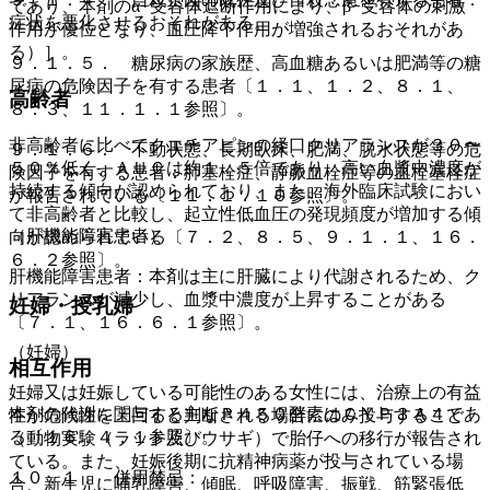
であり、本剤のα−受容体遮断作用により、β−受容体の刺激
症状を悪化させるおそれがある。
作用が優位となり、血圧降下作用が増強されるおそれがあ
る）］。
９．１．５． 糖尿病の家族歴、高血糖あるいは肥満等の糖
尿病の危険因子を有する患者〔１．１、１．２、８．１、
高齢者
８．３、１１．１．１参照〕。
非高齢者に比べてクエチアピンの経口クリアランスが３０〜
９．１．６． 不動状態、長期臥床、肥満、脱水状態等の危
５０％低く、ＡＵＣは約１．５倍であり、高い血漿中濃度が
険因子を有する患者：肺塞栓症、静脈血栓症等の血栓塞栓症
持続する傾向が認められており、また、海外臨床試験におい
が報告されている〔１１．１．１０参照〕。
て非高齢者と比較し、起立性低血圧の発現頻度が増加する傾
（肝機能障害患者）
向が認められている〔７．２、８．５、９．１．１、１６．
６．２参照〕。
肝機能障害患者：本剤は主に肝臓により代謝されるため、ク
リアランスが減少し、血漿中濃度が上昇することがある
妊婦・授乳婦
〔７．１、１６．６．１参照〕。
（妊婦）
相互作用
妊婦又は妊娠している可能性のある女性には、治療上の有益
本剤の代謝に関与する主なＰ４５０酵素はＣＹＰ３Ａ４であ
性が危険性を上回ると判断される場合にのみ投与すること
る〔１６．４．１参照〕。
（動物実験（ラット及びウサギ）で胎仔への移行が報告され
ている。また、妊娠後期に抗精神病薬が投与されている場
１０．１． 併用禁忌：
合、新生児に哺乳障害、傾眠、呼吸障害、振戦、筋緊張低