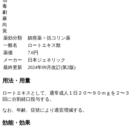
毒
劇
麻
向
覚
薬効分類
鎮痙薬 > 抗コリン薬
一般名
ロートエキス散
薬価
7.6
円
メーカー
日本ジェネリック
最終更新
2024年09月改訂(第2版)
用法・用量
ロートエキスとして、通常成人１日２０〜９０ｍｇを２〜３
回に分割経口投与する。
なお、年齢、症状により適宜増減する。
効能・効果