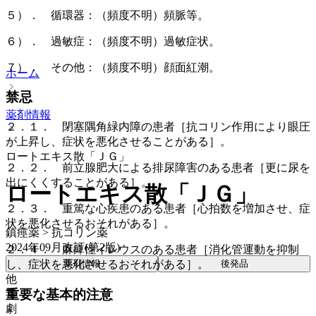
５）． 循環器：（頻度不明）頻脈等。
６）． 過敏症：（頻度不明）過敏症状。
７）． その他：（頻度不明）顔面紅潮。
ホーム
禁忌
薬剤情報
２．１． 閉塞隅角緑内障の患者［抗コリン作用により眼圧
が上昇し、症状を悪化させることがある］。
ロートエキス散「ＪＧ」
２．２． 前立腺肥大による排尿障害のある患者［更に尿を
出にくくすることがある］。
ロートエキス散「ＪＧ」
２．３． 重篤な心疾患のある患者［心拍数を増加させ、症
状を悪化させるおそれがある］。
鎮痙薬 > 抗コリン薬
2024年09月改訂(第2版)
２．４． 麻痺性イレウスのある患者［消化管運動を抑制
薬剤情報
後発品
し、症状を悪化させるおそれがある］。
他
重要な基本的注意
毒
劇