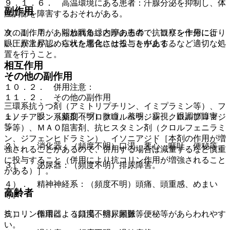
９．１．６． 高温環境にある患者：汗腺分泌を抑制し、体
副作用
温調節を障害するおそれがある。
次の副作用があらわれることがあるので、観察を十分に行
９．１．７． 開放隅角緑内障の患者：抗コリン作用により
い、異常が認められた場合には投与を中止するなど適切な処
眼圧が上昇し、症状を悪化させることがある。
置を行うこと。
相互作用
その他の副作用
１０．２． 併用注意：
１１．２． その他の副作用
三環系抗うつ剤（アミトリプチリン、イミプラミン等）、フ
１）． 眼：（頻度不明）散瞳、羞明、霧視、眼調節障害
ェノチアジン系薬剤（プロクロルペラジン、クロルプロマジ
等。
ン等）、ＭＡＯ阻害剤、抗ヒスタミン剤（クロルフェニラミ
ン、ジフェンヒドラミン）、イソニアジド［本剤の作用が増
２）． 消化器：（頻度不明）口渇、悪心・嘔吐、便秘等。
強されることがあるので、併用する場合は減量するなど慎重
に投与すること（併用により抗コリン作用が増強されること
３）． 泌尿器：（頻度不明）排尿障害。
がある）］。
４）． 精神神経系：（頻度不明）頭痛、頭重感、めまい
高齢者
等。
抗コリン作用による口渇、排尿困難、便秘等があらわれやす
５）． 循環器：（頻度不明）頻脈等。
い。