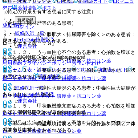
操作に従事させないように注意すること。
表・計算
レジメン
CTCAE
抗菌薬ガイド
ERマニュ
ホーム
アル
薬剤情報
ポスト
（特定の背景を有する患者に関する注意）
新規登録
（合併症・既往歴等のある患者）
薬剤情報
ログイン
監修医師一覧
９．１．１． 前立腺肥大＜排尿障害を除く＞のある患者：
UpToDate特別割引
尿を出にくくすることがある。
ロートエキス散「ＪＧ」
運営会社
９．１．２． うっ血性心不全のある患者：心拍数を増加さ
© 2021 HOKUTO Inc. All rights reserved.
せ、症状を悪化させるおそれがある。
ロートエキス散「ケンエー」
鎮痙薬 > 抗コリン薬
利用規約
プライバシーポリシー
お問い合わせ
ホーム
表・計算
レジメン
CTCAE
抗菌薬ガイド
９．１．３． 不整脈のある患者：心拍数を増加させ、症状
ERマニュアル
薬剤情報
ポスト
を悪化させるおそれがある。
ロートエキス散「司生堂」
鎮痙薬 > 抗コリン薬
監修医師一覧
９．１．４． 潰瘍性大腸炎のある患者：中毒性巨大結腸が
UpToDate特別割引
あらわれることがある。
ロートエキス散〈ハチ〉
鎮痙薬 > 抗コリン薬
運営会社
９．１．５． 甲状腺機能亢進症のある患者：心拍数を増加
© 2021 HOKUTO Inc. All rights reserved.
させ、症状を悪化させるおそれがある。
ロートエキス散「ホエイ」
鎮痙薬 > 抗コリン薬
※本製品は疾病の診断・治療・予防を目的としたプログラム
９．１．６． 高温環境にある患者：汗腺分泌を抑制し、体
ではありません。
温調節を障害するおそれがある。
ロートエキス散
鎮痙薬 > 抗コリン薬