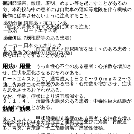
麻
視調節障害、散瞳、羞明、めまい等を起こすことがあるの
向
で、本剤投与中の患者には自動車の運転等危険を伴う機械の
覚
操作に従事させないように注意すること。
薬効分類
鎮痙薬 > 抗コリン薬
（特定の背景を有する患者に関する注意）
一般名
ロートエキス散
薬価
7.6
円
（合併症・既往歴等のある患者）
メーカー
日本ジェネリック
９．１．１． 前立腺肥大＜排尿障害を除く＞のある患者：
最終更新
2024年09月改訂(第2版)
尿を出にくくすることがある。
用法・用量
９．１．２． うっ血性心不全のある患者：心拍数を増加さ
せ、症状を悪化させるおそれがある。
ロートエキスとして、通常成人１日２０〜９０ｍｇを２〜３
９．１．３． 不整脈のある患者：心拍数を増加させ、症状
回に分割経口投与する。
を悪化させるおそれがある。
なお、年齢、症状により適宜増減する。
９．１．４． 潰瘍性大腸炎のある患者：中毒性巨大結腸が
あらわれることがある。
効能・効果
９．１．５． 甲状腺機能亢進症のある患者：心拍数を増加
次記疾患における分泌亢進・運動亢進並びに疼痛：胃酸過
させ、症状を悪化させるおそれがある。
多、胃炎、胃潰瘍・十二指腸潰瘍、痙攣性便秘。