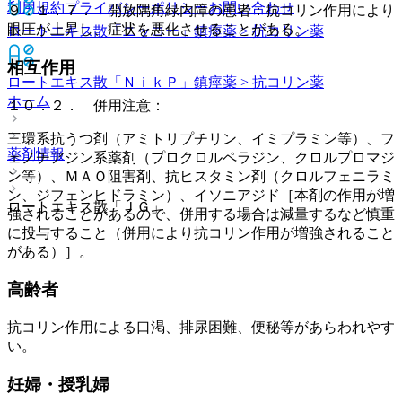
利用規約
プライバシーポリシー
お問い合わせ
９．１．７． 開放隅角緑内障の患者：抗コリン作用により
眼圧が上昇し、症状を悪化させることがある。
ロートエキス散「ニッコー」
鎮痙薬 > 抗コリン薬
相互作用
ロートエキス散「ＮｉｋＰ」
鎮痙薬 > 抗コリン薬
ホーム
１０．２． 併用注意：
三環系抗うつ剤（アミトリプチリン、イミプラミン等）、フ
薬剤情報
ェノチアジン系薬剤（プロクロルペラジン、クロルプロマジ
ン等）、ＭＡＯ阻害剤、抗ヒスタミン剤（クロルフェニラミ
ン、ジフェンヒドラミン）、イソニアジド［本剤の作用が増
ロートエキス散「ＪＧ」
強されることがあるので、併用する場合は減量するなど慎重
に投与すること（併用により抗コリン作用が増強されること
がある）］。
高齢者
抗コリン作用による口渇、排尿困難、便秘等があらわれやす
い。
妊婦・授乳婦