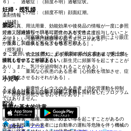
６）． 過敏症：（頻度不明）過敏症状。
妊婦・授乳婦
７）． その他：（頻度不明）顔面紅潮。
薬剤情報
（妊婦）
禁忌
薬剤写真、用法用量、効能効果や後発品の情報が一度に参照
でき、関連情報へ簡単にアクセスができます。
妊婦又は妊娠している可能性のある女性には投与しないこと
２．１． 閉塞隅角緑内障の患者［抗コリン作用により眼圧
が望ましい（胎児に頻脈等を起こすことがある）。
一般名、製品名どちらでも検索可能！
が上昇し、症状を悪化させることがある］。
（授乳婦）
※ ご使用いただく際に、必ず最新の添付文書および安全性
２．２． 前立腺肥大による排尿障害のある患者［更に尿を
情報も併せてご確認下さい。
授乳しないことが望ましい（新生児に頻脈等を起こすことが
出にくくすることがある］。
あり、また、乳汁分泌抑制されることがある）。
２．３． 重篤な心疾患のある患者［心拍数を増加させ、症
状を悪化させるおそれがある］。
小児等
２．４． 麻痺性イレウスのある患者［消化管運動を抑制
小児等を対象とした臨床試験は実施していない。
※本製品は疾病の診断・治療・予防を目的としたプログラム
し、症状を悪化させるおそれがある］。
ではありません。
貯法
重要な基本的注意
（保管上の注意）
視調節障害、散瞳、羞明、めまい等を起こすことがあるの
で、本剤投与中の患者には自動車の運転等危険を伴う機械の
ホーム
ノート
室温保存。