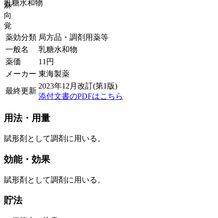
乳糖水和物
麻
向
覚
薬効分類
局方品・調剤用薬等
一般名
乳糖水和物
薬価
11
円
メーカー
東海製薬
2023年12月改訂(第1版)
最終更新
添付文書のPDFはこちら
用法・用量
賦形剤として調剤に用いる。
効能・効果
賦形剤として調剤に用いる。
貯法