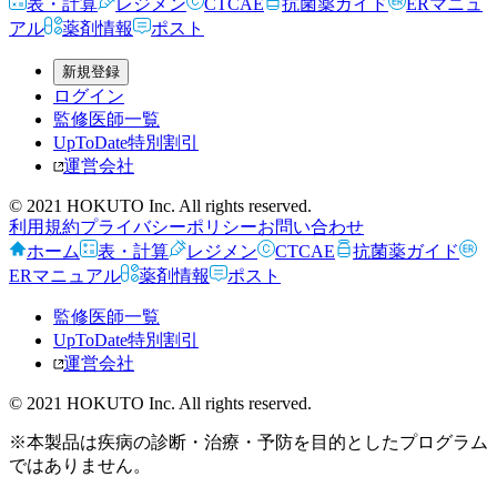
表・計算
レジメン
CTCAE
抗菌薬ガイド
ERマニュ
アル
薬剤情報
ポスト
新規登録
ログイン
監修医師一覧
UpToDate特別割引
運営会社
© 2021 HOKUTO Inc. All rights reserved.
利用規約
プライバシーポリシー
お問い合わせ
ホーム
表・計算
レジメン
CTCAE
抗菌薬ガイド
ERマニュアル
薬剤情報
ポスト
監修医師一覧
UpToDate特別割引
運営会社
© 2021 HOKUTO Inc. All rights reserved.
※本製品は疾病の診断・治療・予防を目的としたプログラム
ではありません。