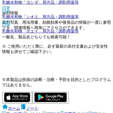
乳糖水和物「ヨシダ」
局方品・調剤用薬等
薬剤情報
乳糖水和物「シオエ」
局方品・調剤用薬等
薬剤写真、用法用量、効能効果や後発品の情報が一度に参照
でき、関連情報へ簡単にアクセスができます。
乳糖水和物「ホエイ」
局方品・調剤用薬等
一般名、製品名どちらでも検索可能！
※ ご使用いただく際に、必ず最新の添付文書および安全性
情報も併せてご確認下さい。
※本製品は疾病の診断・治療・予防を目的としたプログラム
ではありません。
ホーム
ノート