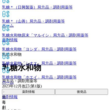
乳糖＊（日興製薬）
局方品・調剤用薬等
乳糖＊（山善）
局方品・調剤用薬等
ホーム
乳糖水和物原末「マルイシ」
局方品・調剤用薬等
薬剤情報
乳糖水和物「ヨシダ」
局方品・調剤用薬等
乳糖水和物
乳糖水和物「シオエ」
局方品・調剤用薬等
乳糖水和物
乳糖水和物「ホエイ」
局方品・調剤用薬等
局方品・調剤用薬等
ホーム
2023年12月改訂(第1版)
薬剤情報
後発品
薬剤情報
他
毒
劇