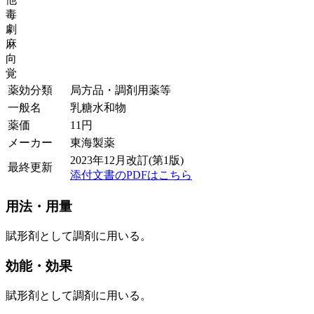
毒
劇
麻
向
覚
薬効分類
局方品・調剤用薬等
一般名
乳糖水和物
薬価
11
円
メーカー
東海製薬
2023年12月改訂(第1版)
最終更新
添付文書のPDFはこちら
用法・用量
賦形剤として調剤に用いる。
効能・効果
賦形剤として調剤に用いる。