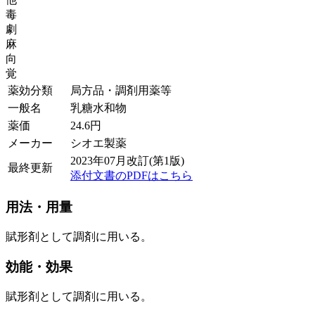
毒
劇
麻
向
覚
薬効分類
局方品・調剤用薬等
一般名
乳糖水和物
薬価
24.6
円
メーカー
シオエ製薬
2023年07月改訂(第1版)
最終更新
添付文書のPDFはこちら
用法・用量
賦形剤として調剤に用いる。
効能・効果
賦形剤として調剤に用いる。