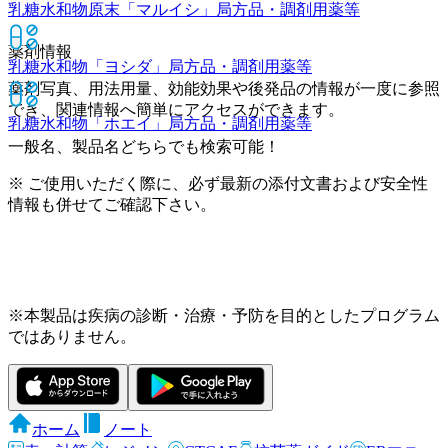
乳糖水和物原末「マルイシ」
局方品・調剤用薬等
薬剤情報
乳糖水和物「ヨシダ」
局方品・調剤用薬等
薬剤写真、用法用量、効能効果や後発品の情報が一度に参照
でき、関連情報へ簡単にアクセスができます。
乳糖水和物「ホエイ」
局方品・調剤用薬等
一般名、製品名どちらでも検索可能！
※ ご使用いただく際に、必ず最新の添付文書および安全性
情報も併せてご確認下さい。
※本製品は疾病の診断・治療・予防を目的としたプログラム
ではありません。
ホーム
ノート