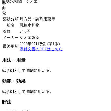
乳糖水和物「シオエ」
麻
向
覚
薬効分類
局方品・調剤用薬等
一般名
乳糖水和物
薬価
24.6
円
メーカー
シオエ製薬
2023年07月改訂(第1版)
最終更新
添付文書のPDFはこちら
用法・用量
賦形剤として調剤に用いる。
効能・効果
賦形剤として調剤に用いる。
貯法