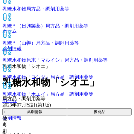
乳糖水和物
局方品・調剤用薬等
乳糖＊（日興製薬）
局方品・調剤用薬等
ホーム
乳糖＊（山善）
局方品・調剤用薬等
薬剤情報
乳糖水和物原末「マルイシ」
局方品・調剤用薬等
乳糖水和物「シオエ」
乳糖水和物「ヨシダ」
局方品・調剤用薬等
乳糖水和物「シオエ」
乳糖水和物「ホエイ」
局方品・調剤用薬等
局方品・調剤用薬等
ホーム
2023年07月改訂(第1版)
薬剤情報
後発品
薬剤情報
他
毒
劇