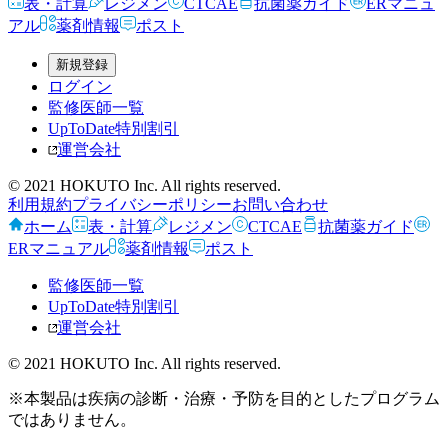
表・計算
レジメン
CTCAE
抗菌薬ガイド
ERマニュ
アル
薬剤情報
ポスト
新規登録
ログイン
監修医師一覧
UpToDate特別割引
運営会社
© 2021 HOKUTO Inc. All rights reserved.
利用規約
プライバシーポリシー
お問い合わせ
ホーム
表・計算
レジメン
CTCAE
抗菌薬ガイド
ERマニュアル
薬剤情報
ポスト
監修医師一覧
UpToDate特別割引
運営会社
© 2021 HOKUTO Inc. All rights reserved.
※本製品は疾病の診断・治療・予防を目的としたプログラム
ではありません。