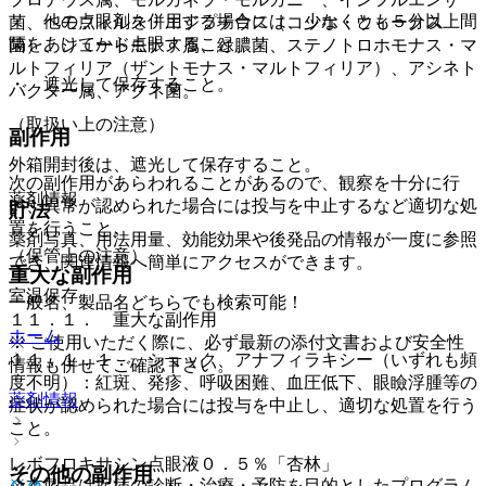
・ 他の点眼剤を併用する場合には、少なくとも５分以上間
菌、ヘモフィルス・エジプチウス（コッホ・ウィークス
隔をあけてから点眼すること。
菌）、シュードモナス属、緑膿菌、ステノトロホモナス・マ
ルトフィリア（ザントモナス・マルトフィリア）、アシネト
・ 遮光して保存すること。
バクター属、アクネ菌。
（取扱い上の注意）
副作用
外箱開封後は、遮光して保存すること。
次の副作用があらわれることがあるので、観察を十分に行
薬剤情報
い、異常が認められた場合には投与を中止するなど適切な処
貯法
置を行うこと。
薬剤写真、用法用量、効能効果や後発品の情報が一度に参照
（保管上の注意）
でき、関連情報へ簡単にアクセスができます。
重大な副作用
室温保存。
一般名、製品名どちらでも検索可能！
１１．１． 重大な副作用
ホーム
※ ご使用いただく際に、必ず最新の添付文書および安全性
１１．１．１． ショック、アナフィラキシー（いずれも頻
情報も併せてご確認下さい。
度不明）：紅斑、発疹、呼吸困難、血圧低下、眼瞼浮腫等の
薬剤情報
症状が認められた場合には投与を中止し、適切な処置を行う
こと。
レボフロキサシン点眼液０．５％「杏林」
その他の副作用
※本製品は疾病の診断・治療・予防を目的としたプログラム