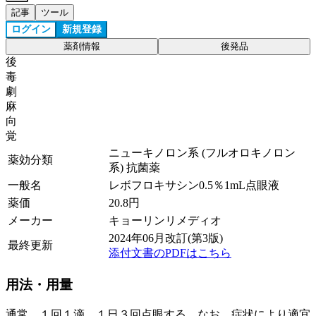
記事
ツール
ログイン
新規登録
薬剤情報
後発品
後
毒
劇
麻
向
覚
ニューキノロン系 (フルオロキノロン
薬効分類
系) 抗菌薬
一般名
レボフロキサシン0.5％1mL点眼液
薬価
20.8
円
メーカー
キョーリンリメディオ
2024年06月改訂(第3版)
最終更新
添付文書のPDFはこちら
用法・用量
通常、１回１滴、１日３回点眼する。なお、症状により適宜