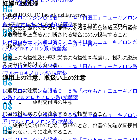
妊婦・授乳婦
運営会社
© 2021 HOKUTO Inc. All rights reserved.
（妊婦）
レボフロキサシン点眼液０．５％「日医工」
ニューキノロン
系 (フルオロキノロン系) 抗菌薬
※本製品は疾病の診断・治療・予防を目的としたプログラム
妊婦又は妊娠している可能性のある女性には治療上の有益性
ではありません。
が危険性を上回ると判断される場合にのみ投与すること。
レボフロキサシン点眼液０．５％「日新」
ニューキノロン系
利用規約
プライバシーポリシー
お問い合わせ
（授乳婦）
(フルオロキノロン系) 抗菌薬
治療上の有益性及び母乳栄養の有益性を考慮し、授乳の継続
又は中止を検討すること。
レボフロキサシン点眼液０．５％「日点」
ニューキノロン系
(フルオロキノロン系) 抗菌薬
適用上の注意、取扱い上の注意
（適用上の注意）
レボフロキサシン点眼液０．５％「わかもと」
ニューキノロ
ン系 (フルオロキノロン系) 抗菌薬
１４．１． 薬剤交付時の注意
患者に対し次の点に注意するよう指導すること。
レボフロキサシン点眼液０．５％「ニプロ」
ニューキノロン
系 (フルオロキノロン系) 抗菌薬
・ 薬液汚染防止のため、点眼のとき、容器の先端が直接目
に触れないように注意すること。
レボフロキサシン点眼液０．５％「ニットー」
ニューキノロ