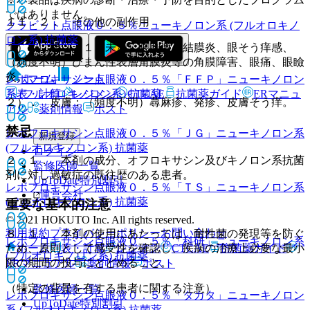
ではありません。
１１．２． その他の副作用
クラビット点眼液０．５％
ニューキノロン系 (フルオロキノ
ロン系) 抗菌薬
１）． 眼：（１％未満）眼刺激、結膜炎、眼そう痒感、
（頻度不明）びまん性表層角膜炎等の角膜障害、眼痛、眼瞼
炎。
ホーム
ノート
レボフロキサシン点眼液０．５％「ＦＦＰ」
ニューキノロン
表・計算
レジメン
CTCAE
抗菌薬ガイド
ERマニュ
系 (フルオロキノロン系) 抗菌薬
２）． 皮膚：（頻度不明）蕁麻疹、発疹、皮膚そう痒。
アル
薬剤情報
ポスト
禁忌
レボフロキサシン点眼液０．５％「ＪＧ」
ニューキノロン系
新規登録
(フルオロキノロン系) 抗菌薬
ログイン
２．１． 本剤の成分、オフロキサシン及びキノロン系抗菌
監修医師一覧
剤に対し過敏症の既往歴のある患者。
UpToDate特別割引
レボフロキサシン点眼液０．５％「ＴＳ」
ニューキノロン系
運営会社
(フルオロキノロン系) 抗菌薬
重要な基本的注意
© 2021 HOKUTO Inc. All rights reserved.
利用規約
プライバシーポリシー
お問い合わせ
８．１． 本剤の使用にあたっては、耐性菌の発現等を防ぐ
レボフロキサシン点眼液０．５％「科研」
ニューキノロン系
ため、原則として感受性を確認し、疾病の治療上必要な最小
ホーム
表・計算
レジメン
CTCAE
抗菌薬ガイド
(フルオロキノロン系) 抗菌薬
限の期間の投与にとどめること。
ERマニュアル
薬剤情報
ポスト
（特定の背景を有する患者に関する注意）
監修医師一覧
レボフロキサシン点眼液０．５％「タカタ」
ニューキノロン
UpToDate特別割引
系 (フルオロキノロン系) 抗菌薬