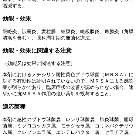
増減する。
効能・効果
眼瞼炎、涙嚢炎、麦粒腫、結膜炎、瞼板腺炎、角膜炎（角膜
潰瘍を含む）、眼科周術期の無菌化療法。
効能・効果に関連する注意
（効能又は効果に関連する注意）
本剤におけるメチシリン耐性黄色ブドウ球菌（ＭＲＳＡ）に
対する有効性は証明されていないので、ＭＲＳＡによる感染
症が明らかであり、臨床症状の改善が認められない場合、速
やかに抗ＭＲＳＡ作用の強い薬剤を投与すること。
適応菌種
本剤に感性のブドウ球菌属、レンサ球菌属、肺炎球菌、腸球
菌属、ミクロコッカス属、モラクセラ属、コリネバクテリウ
ム属、クレブシエラ属、エンテロバクター属、セラチア属、