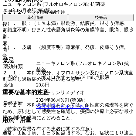
ニューキノロン系 (フルオロキノロン系) 抗菌薬
2024年06月改訂(第3版)
１１．２． その他の副作用
薬剤情報
後発品
１）． 眼：（１％未満）眼刺激、結膜炎、眼そう痒感、
後
（頻度不明）びまん性表層角膜炎等の角膜障害、眼痛、眼瞼
毒
炎。
劇
麻
２）． 皮膚：（頻度不明）蕁麻疹、発疹、皮膚そう痒。
向
覚
禁忌
ニューキノロン系 (フルオロキノロン系) 抗
薬効分類
菌薬
２．１． 本剤の成分、オフロキサシン及びキノロン系抗菌
一般名
レボフロキサシン0.5％1mL点眼液
剤に対し過敏症の既往歴のある患者。
薬価
20.8
円
重要な基本的注意
メーカー
キョーリンリメディオ
2024年06月改訂(第3版)
最終更新
８．１． 本剤の使用にあたっては、耐性菌の発現等を防ぐ
添付文書のPDFはこちら
ため、原則として感受性を確認し、疾病の治療上必要な最小
限の期間の投与にとどめること。
用法・用量
（特定の背景を有する患者に関する注意）
通常、１回１滴、１日３回点眼する。なお、症状により適宜