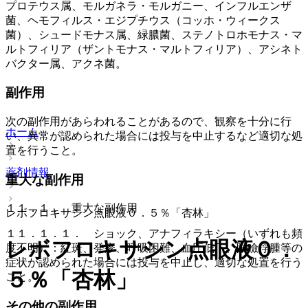
プロテウス属、モルガネラ・モルガニー、インフルエンザ
菌、ヘモフィルス・エジプチウス（コッホ・ウィークス
菌）、シュードモナス属、緑膿菌、ステノトロホモナス・マ
ルトフィリア（ザントモナス・マルトフィリア）、アシネト
バクター属、アクネ菌。
副作用
次の副作用があらわれることがあるので、観察を十分に行
ホーム
い、異常が認められた場合には投与を中止するなど適切な処
置を行うこと。
薬剤情報
重大な副作用
１１．１． 重大な副作用
レボフロキサシン点眼液０．５％「杏林」
１１．１．１． ショック、アナフィラキシー（いずれも頻
レボフロキサシン点眼液０．
度不明）：紅斑、発疹、呼吸困難、血圧低下、眼瞼浮腫等の
症状が認められた場合には投与を中止し、適切な処置を行う
５％「杏林」
こと。
その他の副作用