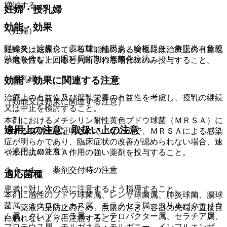
増減する。
妊婦・授乳婦
効能・効果
（妊婦）
眼瞼炎、涙嚢炎、麦粒腫、結膜炎、瞼板腺炎、角膜炎（角膜
妊婦又は妊娠している可能性のある女性には治療上の有益性
潰瘍を含む）、眼科周術期の無菌化療法。
が危険性を上回ると判断される場合にのみ投与すること。
（授乳婦）
効能・効果に関連する注意
治療上の有益性及び母乳栄養の有益性を考慮し、授乳の継続
（効能又は効果に関連する注意）
又は中止を検討すること。
本剤におけるメチシリン耐性黄色ブドウ球菌（ＭＲＳＡ）に
適用上の注意、取扱い上の注意
対する有効性は証明されていないので、ＭＲＳＡによる感染
症が明らかであり、臨床症状の改善が認められない場合、速
（適用上の注意）
やかに抗ＭＲＳＡ作用の強い薬剤を投与すること。
１４．１． 薬剤交付時の注意
適応菌種
患者に対し次の点に注意するよう指導すること。
本剤に感性のブドウ球菌属、レンサ球菌属、肺炎球菌、腸球
菌属、ミクロコッカス属、モラクセラ属、コリネバクテリウ
・ 薬液汚染防止のため、点眼のとき、容器の先端が直接目
ム属、クレブシエラ属、エンテロバクター属、セラチア属、
に触れないように注意すること。
プロテウス属、モルガネラ・モルガニー、インフルエンザ