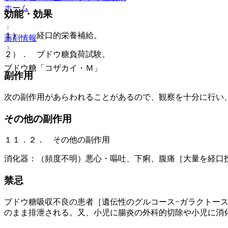
ホーム
効能・効果
１）． 経口的栄養補給。
薬剤情報
２）． ブドウ糖負荷試験。
ブドウ糖「コザカイ・Ｍ」
副作用
次の副作用があらわれることがあるので、観察を十分に行い
その他の副作用
１１．２． その他の副作用
消化器：（頻度不明）悪心・嘔吐、下痢、腹痛［大量を経口
禁忌
ブドウ糖吸収不良の患者［遺伝性のグルコース−ガラクトー
のまま排泄される。又、小児に腸炎の外科的切除や小児に消