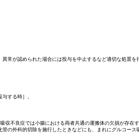
、異常が認められた場合には投与を中止するなど適切な処置を
投与する時］。
ス吸収不良症では小腸における両者共通の運搬体の欠損が存在
化管の外科的切除を施行したときなどにも、まれにグルコース