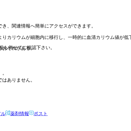
でき、関連情報へ簡単にアクセスができます。
よりカリウムが細胞内に移行し、一時的に血清カリウム値が低
報も併せてご確認下さい。
るおそれがある。
）。
ではありません。
アル
薬剤情報
ポスト