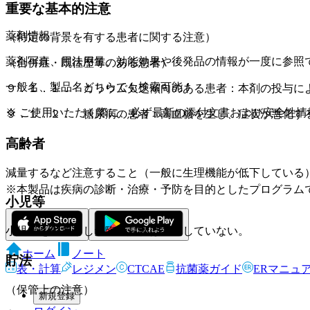
重要な基本的注意
薬剤情報
（特定の背景を有する患者に関する注意）
薬剤写真、用法用量、効能効果や後発品の情報が一度に参照
（合併症・既往歴等のある患者）
一般名、製品名どちらでも検索可能！
９．１．１． カリウム欠乏傾向のある患者：本剤の投与に
※ ご使用いただく際に、必ず最新の添付文書および安全性情
９．１．２． 糖尿病の患者：高血糖を生じ、症状が悪化す
高齢者
減量するなど注意すること（一般に生理機能が低下している
※本製品は疾病の診断・治療・予防を目的としたプログラム
小児等
小児等を対象とした臨床試験は実施していない。
ホーム
ノート
貯法
表・計算
レジメン
CTCAE
抗菌薬ガイド
ERマニュ
（保管上の注意）
新規登録