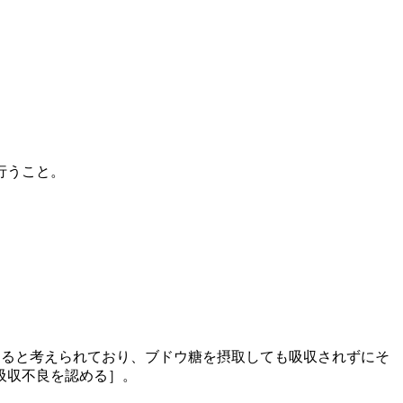
行うこと。
すると考えられており、ブドウ糖を摂取しても吸収されずにそ
吸収不良を認める］。