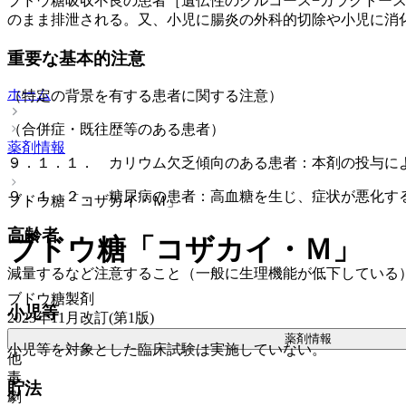
ブドウ糖吸収不良の患者［遺伝性のグルコース−ガラクトー
のまま排泄される。又、小児に腸炎の外科的切除や小児に消
重要な基本的注意
ホーム
（特定の背景を有する患者に関する注意）
（合併症・既往歴等のある患者）
薬剤情報
９．１．１． カリウム欠乏傾向のある患者：本剤の投与に
９．１．２． 糖尿病の患者：高血糖を生じ、症状が悪化す
ブドウ糖「コザカイ・Ｍ」
高齢者
ブドウ糖「コザカイ・Ｍ」
減量するなど注意すること（一般に生理機能が低下している
ブドウ糖製剤
小児等
2023年11月改訂(第1版)
薬剤情報
小児等を対象とした臨床試験は実施していない。
他
毒
貯法
劇