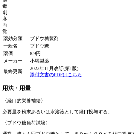
毒
劇
麻
向
覚
薬効分類
ブドウ糖製剤
一般名
ブドウ糖
薬価
8.9
円
メーカー
小堺製薬
2023年11月改訂(第1版)
最終更新
添付文書のPDFはこちら
用法・用量
〈経口的栄養補給〉
必要量を粉末あるいは水溶液として経口投与する。
〈ブドウ糖負荷試験〉
通常、成人１回ブドウ糖として、５０〜１００ｇを経口投与