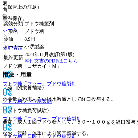
麻
（保管上の注意）
向
覚
室温保存。
薬効分類
ブドウ糖製剤
ホーム
一般名
ブドウ糖
薬価
8.9
円
メーカー
小堺製薬
薬剤情報
2023年11月改訂(第1版)
最終更新
添付文書のPDFはこちら
ブドウ糖「コザカイ・Ｍ」
用法・用量
ブドウ糖「フソー」
ブドウ糖製剤
〈経口的栄養補給〉
必要量を粉末あるいは水溶液として経口投与する。
ブドウ糖
ブドウ糖製剤
〈ブドウ糖負荷試験〉
ブドウ糖「ニッコー」
ブドウ糖製剤
通常、成人１回ブドウ糖として、５０〜１００ｇを経口投与
なお、年齢、体重により適宜増減する。
ブドウ糖「日医工」
ブドウ糖製剤