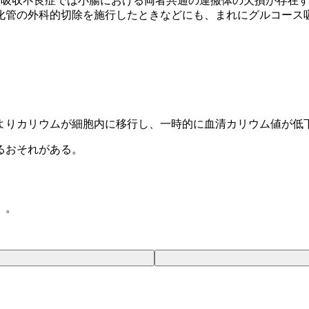
ス吸収不良症では小腸における両者共通の運搬体の欠損が存在
化管の外科的切除を施行したときなどにも、まれにグルコース
よりカリウムが細胞内に移行し、一時的に血清カリウム値が低
るおそれがある。
）。