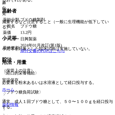
麻
向
高齢者
覚
薬効分類
ブドウ糖製剤
減量するなど注意すること（一般に生理機能が低下してい
一般名
ブドウ糖
る）。
薬価
13.2
円
小児等
メーカー
日興製薬
2024年01月改訂(第1版)
最終更新
小児等を対象とした臨床試験は実施していない。
添付文書のPDFはこちら
貯法
用法・用量
（保管上の注意）
〈経口的栄養補給〉
室温保存。
必要量を粉末あるいは水溶液として経口投与する。
ホーム
〈ブドウ糖負荷試験〉
通常、成人１回ブドウ糖として、５０〜１００ｇを経口投与
薬剤情報
する。