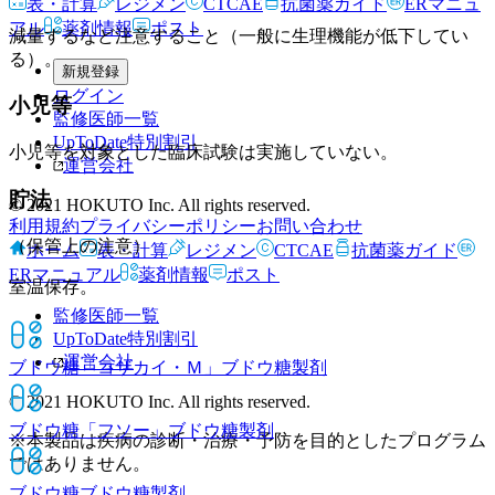
表・計算
レジメン
CTCAE
抗菌薬ガイド
ERマニュ
アル
薬剤情報
ポスト
減量するなど注意すること（一般に生理機能が低下してい
る）。
新規登録
ログイン
小児等
監修医師一覧
UpToDate特別割引
小児等を対象とした臨床試験は実施していない。
運営会社
貯法
© 2021 HOKUTO Inc. All rights reserved.
利用規約
プライバシーポリシー
お問い合わせ
（保管上の注意）
ホーム
表・計算
レジメン
CTCAE
抗菌薬ガイド
ERマニュアル
薬剤情報
ポスト
室温保存。
監修医師一覧
UpToDate特別割引
運営会社
ブドウ糖「コザカイ・Ｍ」
ブドウ糖製剤
© 2021 HOKUTO Inc. All rights reserved.
ブドウ糖「フソー」
ブドウ糖製剤
※本製品は疾病の診断・治療・予防を目的としたプログラム
ではありません。
ブドウ糖
ブドウ糖製剤