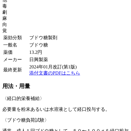
毒
劇
麻
向
覚
薬効分類
ブドウ糖製剤
一般名
ブドウ糖
薬価
13.2
円
メーカー
日興製薬
2024年01月改訂(第1版)
最終更新
添付文書のPDFはこちら
用法・用量
〈経口的栄養補給〉
必要量を粉末あるいは水溶液として経口投与する。
〈ブドウ糖負荷試験〉
通常、成人１回ブドウ糖として、５０〜１００ｇを経口投与