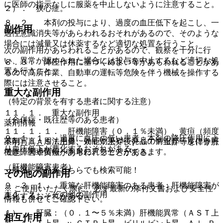
に医師の指示なしに服薬を中止しないように注意すること。
２）． 狭心症。
８．２． 本剤の投与により、過度の血圧低下を起こし、一
副作用
過性意識消失等があらわれるおそれがあるので、そのような
場合には減量又は休薬するなど適切な処置を行うこと。
次の副作用があらわれることがあるので、観察を十分に行
い、異常が認められた場合には投与を中止するなど適切な処
８．３． 降圧作用に基づくめまい等があらわれることがあ
置を行うこと。
るので高所作業、自動車の運転等危険を伴う機械を操作する
際には注意させること。
重大な副作用
（特定の背景を有する患者に関する注意）
１１．１． 重大な副作用
（合併症・既往歴等のある患者）
薬剤情報
１１．１．１． 肝機能障害（０．１％未満）、黄疸（頻度
９．１．１． 過度に血圧の低い患者：本剤の降圧作用によ
薬剤写真、用法用量、効能効果や後発品の情報が一度に参照
不明）：ＡＳＴ上昇、ＡＬＴ上昇、γ−ＧＴＰ上昇等を伴う肝
り血圧低下が悪化するおそれがある。
でき、関連情報へ簡単にアクセスができます。
機能障害や黄疸があらわれることがある。
（肝機能障害患者）
一般名、製品名どちらでも検索可能！
その他の副作用
９．３．１． 重篤な肝機能障害のある患者：肝機能障害が
※ ご使用いただく際に、必ず最新の添付文書および安全性
１１．２． その他の副作用
悪化するおそれがある。
情報も併せてご確認下さい。
１）． 肝臓：（０．１〜５％未満）肝機能異常（ＡＳＴ上
相互作用