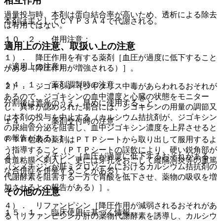
相互作用
過量投与時、本剤は蛋白結合率が高いため、透析による除去
本剤は主としてＣＹＰ３Ａ４で代謝される。
は有用ではない。
１０．２． 併用注意：
適用上の注意、取扱い上の注意
１）． 降圧作用を有する薬剤［血圧が過度に低下すること
（適用上の注意）
がある（降圧作用が増強される）］。
１４．１． 薬剤調製時の注意
２）． ジゴキシン［ジギタリス中毒があらわれるおそれが
あるので、ジゴキシンの血中濃度と心臓の状態をモニター
分割後は遮光のうえ、早めに使用すること。
し、異常が認められた場合には、ジゴキシンの用量の調節又
は本剤の投与を中止する（カルシウム拮抗剤が、ジゴキシン
１４．２． 薬剤交付時の注意
の尿細管分泌を阻害し、血中ジゴキシン濃度を上昇させると
の報告がある）］。
ＰＴＰ包装の薬剤はＰＴＰシートから取り出して服用するよ
う指導すること（ＰＴＰシートの誤飲により、硬い鋭角部が
３）． シメチジン［血圧が過度に低下するおそれがある
食道粘膜へ刺入し、更には穿孔をおこして縦隔洞炎等の重篤
（シメチジンが肝ミクロソームにおけるカルシウム拮抗剤の
な合併症を併発することがある）。
代謝酵素を阻害する一方で胃酸を低下させ、薬物の吸収を増
加させるとの報告がある）］。
その他の注意
４）． リファンピシン［降圧作用が減弱されるおそれがあ
１５．１． 臨床使用に基づく情報
る（リファンピシンが肝の薬物代謝酵素を誘導し、カルシウ