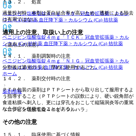
１３．２． 処置
過量投与時、本剤は蛋白結合率が高いため、透析による除去
ベニジピン塩酸塩錠４ｍｇ「ＮＳ」
冠血管拡張薬 > カルシ
は有用ではない。
ウム (Ca) 拮抗薬 血圧降下薬 > カルシウム (Ca) 拮抗薬
適用上の注意、取扱い上の注意
ベニジピン塩酸塩錠４ｍｇ「ＴＣＫ」
冠血管拡張薬 > カル
シウム (Ca) 拮抗薬 血圧降下薬 > カルシウム (Ca) 拮抗薬
（適用上の注意）
１４．１． 薬剤調製時の注意
ベニジピン塩酸塩錠４ｍｇ「ＮＩＧ」
冠血管拡張薬 > カル
シウム (Ca) 拮抗薬 血圧降下薬 > カルシウム (Ca) 拮抗薬
分割後は遮光のうえ、早めに使用すること。
ホーム
１４．２． 薬剤交付時の注意
ＰＴＰ包装の薬剤はＰＴＰシートから取り出して服用するよ
薬剤情報
う指導すること（ＰＴＰシートの誤飲により、硬い鋭角部が
食道粘膜へ刺入し、更には穿孔をおこして縦隔洞炎等の重篤
な合併症を併発することがある）。
ベニジピン塩酸塩錠４ｍｇ「ツルハラ」
その他の注意
１５．１． 臨床使用に基づく情報