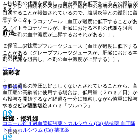
ム拮抗剤の代謝を促進し、血中濃度を低下させるとの報告が
ＣＡＰＤ（持続的外来腹膜透析）施行中の患者の透析排液が
ある）］。
白濁することが報告されているので、腹膜炎等との鑑別に留
意すること。
５）． イトラコナゾール［血圧が過度に低下することがあ
る（イトラコナゾールが、肝臓における本剤の代謝を阻害
貯法
し、本剤の血中濃度が上昇するおそれがある）］。
（保管上の注意）
６）． グレープフルーツジュース［血圧が過度に低下する
ことがある（グレープフルーツジュースが、肝臓における本
室温保存。
剤の代謝を阻害し、本剤の血中濃度が上昇する）］。
ホーム
高齢者
一般に過度の降圧は好ましくないとされていることから、高
薬剤情報
血圧症の高齢者に使用する場合は、低用量（２ｍｇ／日）か
ら投与を開始するなど経過を十分に観察しながら慎重に投与
することが望ましい。
ベニジピン塩酸塩錠４ｍｇ「ツルハラ」
妊婦・授乳婦
コニール錠４
冠血管拡張薬 > カルシウム (Ca) 拮抗薬 血圧降
下薬 > カルシウム (Ca) 拮抗薬
（妊婦）