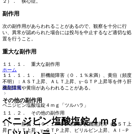
２）． 狭心症。
副作用
次の副作用があらわれることがあるので、観察を十分に行
い、異常が認められた場合には投与を中止するなど適切な処
置を行うこと。
重大な副作用
１１．１． 重大な副作用
ホーム
１１．１．１． 肝機能障害（０．１％未満）、黄疸（頻度
不明）：ＡＳＴ上昇、ＡＬＴ上昇、γ−ＧＴＰ上昇等を伴う肝
薬剤情報
機能障害や黄疸があらわれることがある。
その他の副作用
ベニジピン塩酸塩錠４ｍｇ「ツルハラ」
１１．２． その他の副作用
ベニジピン塩酸塩錠４ｍｇ
１）． 肝臓：（０．１〜５％未満）肝機能異常（ＡＳＴ上
昇、ＡＬＴ上昇、γ−ＧＴＰ上昇、ビリルビン上昇、Ａｌ−Ｐ