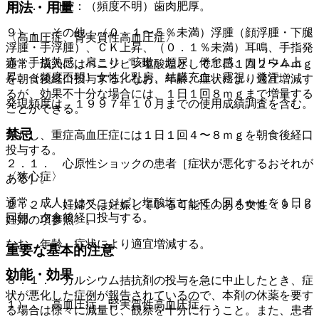
８）． 口腔：（頻度不明）歯肉肥厚。
用法・用量
９）． その他：（０．１〜５％未満）浮腫（顔浮腫・下腿
〈高血圧症、腎実質性高血圧症〉
浮腫・手浮腫）、ＣＫ上昇、（０．１％未満）耳鳴、手指発
赤・手指熱感、肩こり、咳嗽、頻尿、倦怠感、カリウム上
通常、成人にはベニジピン塩酸塩として１日１回２〜４ｍｇ
昇、（頻度不明）女性化乳房、結膜充血、霧視、発汗。
を朝食後経口投与する。なお、年齢、症状により適宜増減す
るが、効果不十分な場合には、１日１回８ｍｇまで増量する
発現頻度は、１９９７年１０月までの使用成績調査を含む。
ことができる。
禁忌
ただし、重症高血圧症には１日１回４〜８ｍｇを朝食後経口
投与する。
２．１． 心原性ショックの患者［症状が悪化するおそれが
〈狭心症〉
ある］。
通常、成人にはベニジピン塩酸塩として１回４ｍｇを１日２
２．２． 妊婦又は妊娠している可能性のある女性〔９．５
回朝・夕食後経口投与する。
妊婦の項参照〕。
なお、年齢、症状により適宜増減する。
重要な基本的注意
効能・効果
８．１． カルシウム拮抗剤の投与を急に中止したとき、症
状が悪化した症例が報告されているので、本剤の休薬を要す
１）． 高血圧症、腎実質性高血圧症。
る場合は徐々に減量し、観察を十分に行うこと。また、患者