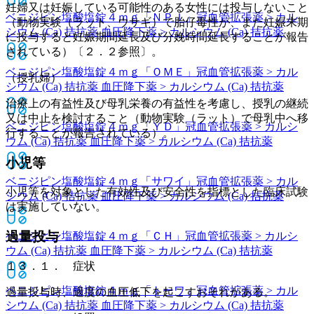
妊婦又は妊娠している可能性のある女性には投与しないこと
ベニジピン塩酸塩錠４ｍｇ「ＮＰＩ」
冠血管拡張薬 > カル
（動物実験（ラット、ウサギ）で胎仔毒性が、また妊娠末期
シウム (Ca) 拮抗薬 血圧降下薬 > カルシウム (Ca) 拮抗薬
に投与すると妊娠期間延長及び分娩時間延長することが報告
されている）〔２．２参照〕。
ベニジピン塩酸塩錠４ｍｇ「ＯＭＥ」
冠血管拡張薬 > カル
（授乳婦）
シウム (Ca) 拮抗薬 血圧降下薬 > カルシウム (Ca) 拮抗薬
治療上の有益性及び母乳栄養の有益性を考慮し、授乳の継続
又は中止を検討すること（動物実験（ラット）で母乳中へ移
ベニジピン塩酸塩錠４ｍｇ「ＹＤ」
冠血管拡張薬 > カルシ
行することが報告されている）。
ウム (Ca) 拮抗薬 血圧降下薬 > カルシウム (Ca) 拮抗薬
小児等
ベニジピン塩酸塩錠４ｍｇ「サワイ」
冠血管拡張薬 > カル
小児等を対象とした有効性及び安全性を指標とした臨床試験
シウム (Ca) 拮抗薬 血圧降下薬 > カルシウム (Ca) 拮抗薬
は実施していない。
過量投与
ベニジピン塩酸塩錠４ｍｇ「ＣＨ」
冠血管拡張薬 > カルシ
ウム (Ca) 拮抗薬 血圧降下薬 > カルシウム (Ca) 拮抗薬
１３．１． 症状
ベニジピン塩酸塩錠４ｍｇ「トーワ」
冠血管拡張薬 > カル
過量投与時、過度の血圧低下を起こすおそれがある。
シウム (Ca) 拮抗薬 血圧降下薬 > カルシウム (Ca) 拮抗薬