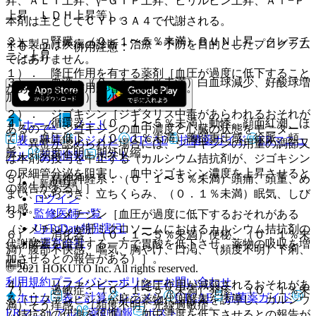
昇、ＡＬＴ上昇、γ−ＧＴＰ上昇、ビリルビン上昇、Ａｌ−Ｐ
上昇、ＬＤＨ上昇等）。
本剤は主としてＣＹＰ３Ａ４で代謝される。
２）． 腎臓：（０．１〜５％未満）ＢＵＮ上昇、クレアチ
※本製品は疾病の診断・治療・予防を目的としたプログラム
１０．２． 併用注意：
ニン上昇。
ではありません。
１）． 降圧作用を有する薬剤［血圧が過度に低下すること
３）． 血液：（０．１〜５％未満）白血球減少、好酸球増
がある（降圧作用が増強される）］。
加、（頻度不明）血小板減少。
２）． ジゴキシン［ジギタリス中毒があらわれるおそれが
４）． 循環器：（０．１〜５％未満）動悸、顔面紅潮、ほ
ホーム
ノート
あるので、ジゴキシンの血中濃度と心臓の状態をモニター
てり、血圧低下、（０．１％未満）胸部重圧感、徐脈、頻
表・計算
レジメン
CTCAE
抗菌薬ガイド
ERマニュ
し、異常が認められた場合には、ジゴキシンの用量の調節又
脈、（頻度不明）期外収縮。
アル
薬剤情報
ポスト
は本剤の投与を中止する（カルシウム拮抗剤が、ジゴキシン
の尿細管分泌を阻害し、血中ジゴキシン濃度を上昇させると
５）． 精神神経系：（０．１〜５％未満）頭痛、頭重、め
新規登録
の報告がある）］。
まい、ふらつき、立ちくらみ、（０．１％未満）眠気、しび
ログイン
れ感。
監修医師一覧
３）． シメチジン［血圧が過度に低下するおそれがある
UpToDate特別割引
（シメチジンが肝ミクロソームにおけるカルシウム拮抗剤の
６）． 消化器：（０．１〜５％未満）便秘、（０．１％未
運営会社
代謝酵素を阻害する一方で胃酸を低下させ、薬物の吸収を増
満）腹部不快感、嘔気、胸やけ、口渇、（頻度不明）下痢、
加させるとの報告がある）］。
嘔吐。
© 2021 HOKUTO Inc. All rights reserved.
利用規約
プライバシーポリシー
お問い合わせ
４）． リファンピシン［降圧作用が減弱されるおそれがあ
７）． 過敏症：（０．１〜５％未満）発疹、（０．１％未
ホーム
表・計算
レジメン
CTCAE
抗菌薬ガイド
る（リファンピシンが肝の薬物代謝酵素を誘導し、カルシウ
満）そう痒感、（頻度不明）光線過敏症。
ERマニュアル
薬剤情報
ポスト
ム拮抗剤の代謝を促進し、血中濃度を低下させるとの報告が