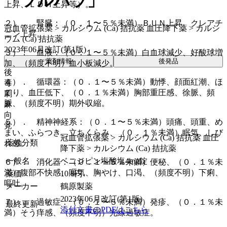
「ツルハラ」
上昇、ＬＤＨ上昇等）。
２）． 腎臓：（０．１〜５％未満）ＢＵＮ上昇、クレアチ
冠血管拡張薬 > カルシウム (Ca) 拮抗薬 血圧降下薬 > カルシ
ニン上昇。
ウム (Ca) 拮抗薬
2023年06月改訂(第1版)
３）． 血液：（０．１〜５％未満）白血球減少、好酸球増
薬剤情報
後発品
加、（頻度不明）血小板減少。
後
４）． 循環器：（０．１〜５％未満）動悸、顔面紅潮、ほ
毒
てり、血圧低下、（０．１％未満）胸部重圧感、徐脈、頻
劇
脈、（頻度不明）期外収縮。
麻
向
５）． 精神神経系：（０．１〜５％未満）頭痛、頭重、め
覚
まい、ふらつき、立ちくらみ、（０．１％未満）眠気、しび
冠血管拡張薬 > カルシウム (Ca) 拮抗薬 血圧
薬効分類
れ感。
降下薬 > カルシウム (Ca) 拮抗薬
一般名
ベニジピン塩酸塩4mg錠
６）． 消化器：（０．１〜５％未満）便秘、（０．１％未
満）腹部不快感、嘔気、胸やけ、口渇、（頻度不明）下痢、
薬価
10.8
円
嘔吐。
メーカー
鶴原製薬
2023年06月改訂(第1版)
７）． 過敏症：（０．１〜５％未満）発疹、（０．１％未
最終更新
添付文書のPDFはこちら
満）そう痒感、（頻度不明）光線過敏症。