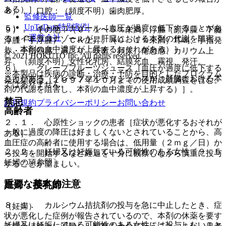
ある）］。
８）． 口腔：（頻度不明）歯肉肥厚。
監修医師一覧
UpToDate特別割引
５）． イトラコナゾール［血圧が過度に低下することがあ
９）． その他：（０．１〜５％未満）浮腫（顔浮腫・下腿
運営会社
る（イトラコナゾールが、肝臓における本剤の代謝を阻害
浮腫・手浮腫）、ＣＫ上昇、（０．１％未満）耳鳴、手指発
し、本剤の血中濃度が上昇するおそれがある）］。
赤・手指熱感、肩こり、咳嗽、頻尿、倦怠感、カリウム上
© 2021 HOKUTO Inc. All rights reserved.
昇、（頻度不明）女性化乳房、結膜充血、霧視、発汗。
６）． グレープフルーツジュース［血圧が過度に低下する
※本製品は疾病の診断・治療・予防を目的としたプログラム
ことがある（グレープフルーツジュースが、肝臓における本
発現頻度は、１９９７年１０月までの使用成績調査を含む。
ではありません。
剤の代謝を阻害し、本剤の血中濃度が上昇する）］。
禁忌
利用規約
プライバシーポリシー
お問い合わせ
高齢者
２．１． 心原性ショックの患者［症状が悪化するおそれが
一般に過度の降圧は好ましくないとされていることから、高
ある］。
血圧症の高齢者に使用する場合は、低用量（２ｍｇ／日）か
２．２． 妊婦又は妊娠している可能性のある女性〔９．５
ら投与を開始するなど経過を十分に観察しながら慎重に投与
妊婦の項参照〕。
することが望ましい。
重要な基本的注意
妊婦・授乳婦
８．１． カルシウム拮抗剤の投与を急に中止したとき、症
（妊婦）
状が悪化した症例が報告されているので、本剤の休薬を要す
妊婦又は妊娠している可能性のある女性には投与しないこと