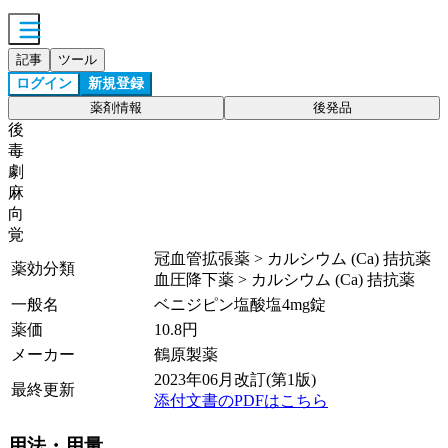
記事
ツール
ログイン
新規登録
薬剤情報
後発品
後
毒
劇
麻
向
覚
冠血管拡張薬 > カルシウム (Ca) 拮抗薬
薬効分類
血圧降下薬 > カルシウム (Ca) 拮抗薬
一般名
ベニジピン塩酸塩4mg錠
薬価
10.8
円
メーカー
鶴原製薬
2023年06月改訂(第1版)
最終更新
添付文書のPDFはこちら
用法・用量