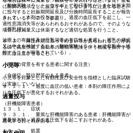
る場合は徐々に減量し、観察を十分に行うこと。また、患者
（動物実験（ラット、ウサギ）で胎仔毒性が、また妊娠末期
に医師の指示なしに服薬を中止しないように注意すること。
に投与すると妊娠期間延長及び分娩時間延長することが報告
８．２． 本剤の投与により、過度の血圧低下を起こし、一
されている）〔２．２参照〕。
過性意識消失等があらわれるおそれがあるので、そのような
（授乳婦）
場合には減量又は休薬するなど適切な処置を行うこと。
治療上の有益性及び母乳栄養の有益性を考慮し、授乳の継続
８．３． 降圧作用に基づくめまい等があらわれることがあ
又は中止を検討すること（動物実験（ラット）で母乳中へ移
るので高所作業、自動車の運転等危険を伴う機械を操作する
行することが報告されている）。
際には注意させること。
（特定の背景を有する患者に関する注意）
小児等
（合併症・既往歴等のある患者）
小児等を対象とした有効性及び安全性を指標とした臨床試験
は実施していない。
９．１．１． 過度に血圧の低い患者：本剤の降圧作用によ
り血圧低下が悪化するおそれがある。
過量投与
（肝機能障害患者）
１３．１． 症状
９．３．１． 重篤な肝機能障害のある患者：肝機能障害が
過量投与時、過度の血圧低下を起こすおそれがある。
悪化するおそれがある。
１３．２． 処置