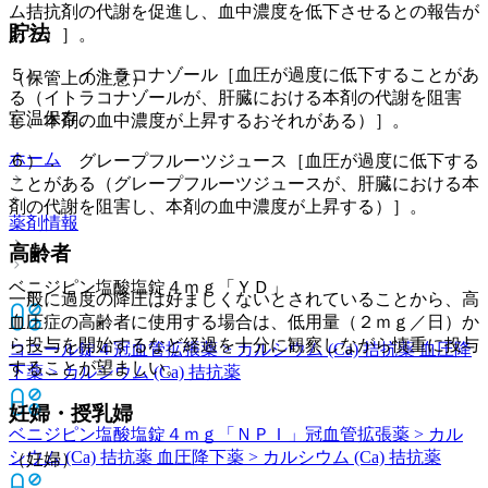
ム拮抗剤の代謝を促進し、血中濃度を低下させるとの報告が
貯法
ある）］。
５）． イトラコナゾール［血圧が過度に低下することがあ
（保管上の注意）
る（イトラコナゾールが、肝臓における本剤の代謝を阻害
室温保存。
し、本剤の血中濃度が上昇するおそれがある）］。
ホーム
６）． グレープフルーツジュース［血圧が過度に低下する
ことがある（グレープフルーツジュースが、肝臓における本
剤の代謝を阻害し、本剤の血中濃度が上昇する）］。
薬剤情報
高齢者
ベニジピン塩酸塩錠４ｍｇ「ＹＤ」
一般に過度の降圧は好ましくないとされていることから、高
血圧症の高齢者に使用する場合は、低用量（２ｍｇ／日）か
ら投与を開始するなど経過を十分に観察しながら慎重に投与
コニール錠４
冠血管拡張薬 > カルシウム (Ca) 拮抗薬 血圧降
することが望ましい。
下薬 > カルシウム (Ca) 拮抗薬
妊婦・授乳婦
ベニジピン塩酸塩錠４ｍｇ「ＮＰＩ」
冠血管拡張薬 > カル
シウム (Ca) 拮抗薬 血圧降下薬 > カルシウム (Ca) 拮抗薬
（妊婦）