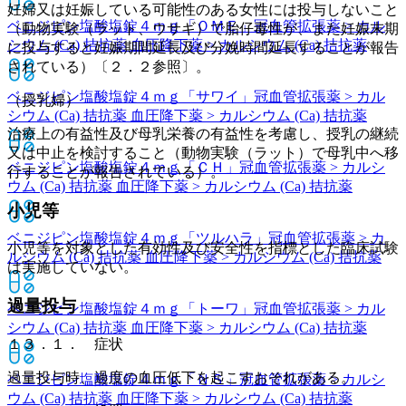
妊婦又は妊娠している可能性のある女性には投与しないこと
ベニジピン塩酸塩錠４ｍｇ「ＯＭＥ」
冠血管拡張薬 > カル
（動物実験（ラット、ウサギ）で胎仔毒性が、また妊娠末期
シウム (Ca) 拮抗薬 血圧降下薬 > カルシウム (Ca) 拮抗薬
に投与すると妊娠期間延長及び分娩時間延長することが報告
されている）〔２．２参照〕。
ベニジピン塩酸塩錠４ｍｇ「サワイ」
冠血管拡張薬 > カル
（授乳婦）
シウム (Ca) 拮抗薬 血圧降下薬 > カルシウム (Ca) 拮抗薬
治療上の有益性及び母乳栄養の有益性を考慮し、授乳の継続
又は中止を検討すること（動物実験（ラット）で母乳中へ移
ベニジピン塩酸塩錠４ｍｇ「ＣＨ」
冠血管拡張薬 > カルシ
行することが報告されている）。
ウム (Ca) 拮抗薬 血圧降下薬 > カルシウム (Ca) 拮抗薬
小児等
ベニジピン塩酸塩錠４ｍｇ「ツルハラ」
冠血管拡張薬 > カ
小児等を対象とした有効性及び安全性を指標とした臨床試験
ルシウム (Ca) 拮抗薬 血圧降下薬 > カルシウム (Ca) 拮抗薬
は実施していない。
過量投与
ベニジピン塩酸塩錠４ｍｇ「トーワ」
冠血管拡張薬 > カル
シウム (Ca) 拮抗薬 血圧降下薬 > カルシウム (Ca) 拮抗薬
１３．１． 症状
過量投与時、過度の血圧低下を起こすおそれがある。
ベニジピン塩酸塩錠４ｍｇ「ＮＳ」
冠血管拡張薬 > カルシ
ウム (Ca) 拮抗薬 血圧降下薬 > カルシウム (Ca) 拮抗薬