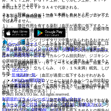
昇、ＡＬＴ上昇、γ−ＧＴＰ上昇、ビリルビン上昇、Ａｌ−Ｐ
上昇、ＬＤＨ上昇等）。
本剤は主としてＣＹＰ３Ａ４で代謝される。
２）． 腎臓：（０．１〜５％未満）ＢＵＮ上昇、クレアチ
※本製品は疾病の診断・治療・予防を目的としたプログラム
１０．２． 併用注意：
ニン上昇。
ではありません。
１）． 降圧作用を有する薬剤［血圧が過度に低下すること
３）． 血液：（０．１〜５％未満）白血球減少、好酸球増
がある（降圧作用が増強される）］。
加、（頻度不明）血小板減少。
２）． ジゴキシン［ジギタリス中毒があらわれるおそれが
４）． 循環器：（０．１〜５％未満）動悸、顔面紅潮、ほ
ホーム
ノート
あるので、ジゴキシンの血中濃度と心臓の状態をモニター
てり、血圧低下、（０．１％未満）胸部重圧感、徐脈、頻
表・計算
レジメン
CTCAE
抗菌薬ガイド
ERマニュ
し、異常が認められた場合には、ジゴキシンの用量の調節又
脈、（頻度不明）期外収縮。
アル
薬剤情報
ポスト
は本剤の投与を中止する（カルシウム拮抗剤が、ジゴキシン
の尿細管分泌を阻害し、血中ジゴキシン濃度を上昇させると
５）． 精神神経系：（０．１〜５％未満）頭痛、頭重、め
新規登録
の報告がある）］。
まい、ふらつき、立ちくらみ、（０．１％未満）眠気、しび
ログイン
れ感。
監修医師一覧
３）． シメチジン［血圧が過度に低下するおそれがある
UpToDate特別割引
（シメチジンが肝ミクロソームにおけるカルシウム拮抗剤の
６）． 消化器：（０．１〜５％未満）便秘、（０．１％未
運営会社
代謝酵素を阻害する一方で胃酸を低下させ、薬物の吸収を増
満）腹部不快感、嘔気、胸やけ、口渇、（頻度不明）下痢、
加させるとの報告がある）］。
嘔吐。
© 2021 HOKUTO Inc. All rights reserved.
利用規約
プライバシーポリシー
お問い合わせ
４）． リファンピシン［降圧作用が減弱されるおそれがあ
７）． 過敏症：（０．１〜５％未満）発疹、（０．１％未
ホーム
表・計算
レジメン
CTCAE
抗菌薬ガイド
る（リファンピシンが肝の薬物代謝酵素を誘導し、カルシウ
満）そう痒感、（頻度不明）光線過敏症。
ERマニュアル
薬剤情報
ポスト
ム拮抗剤の代謝を促進し、血中濃度を低下させるとの報告が