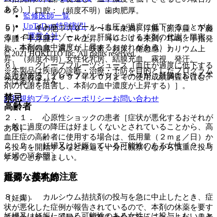
ある）］。
８）． 口腔：（頻度不明）歯肉肥厚。
監修医師一覧
UpToDate特別割引
５）． イトラコナゾール［血圧が過度に低下することがあ
９）． その他：（０．１〜５％未満）浮腫（顔浮腫・下腿
運営会社
る（イトラコナゾールが、肝臓における本剤の代謝を阻害
浮腫・手浮腫）、ＣＫ上昇、（０．１％未満）耳鳴、手指発
し、本剤の血中濃度が上昇するおそれがある）］。
赤・手指熱感、肩こり、咳嗽、頻尿、倦怠感、カリウム上
© 2021 HOKUTO Inc. All rights reserved.
昇、（頻度不明）女性化乳房、結膜充血、霧視、発汗。
６）． グレープフルーツジュース［血圧が過度に低下する
※本製品は疾病の診断・治療・予防を目的としたプログラム
ことがある（グレープフルーツジュースが、肝臓における本
発現頻度は、１９９７年１０月までの使用成績調査を含む。
ではありません。
剤の代謝を阻害し、本剤の血中濃度が上昇する）］。
禁忌
利用規約
プライバシーポリシー
お問い合わせ
高齢者
２．１． 心原性ショックの患者［症状が悪化するおそれが
一般に過度の降圧は好ましくないとされていることから、高
ある］。
血圧症の高齢者に使用する場合は、低用量（２ｍｇ／日）か
２．２． 妊婦又は妊娠している可能性のある女性〔９．５
ら投与を開始するなど経過を十分に観察しながら慎重に投与
妊婦の項参照〕。
することが望ましい。
重要な基本的注意
妊婦・授乳婦
８．１． カルシウム拮抗剤の投与を急に中止したとき、症
（妊婦）
状が悪化した症例が報告されているので、本剤の休薬を要す
妊婦又は妊娠している可能性のある女性には投与しないこと