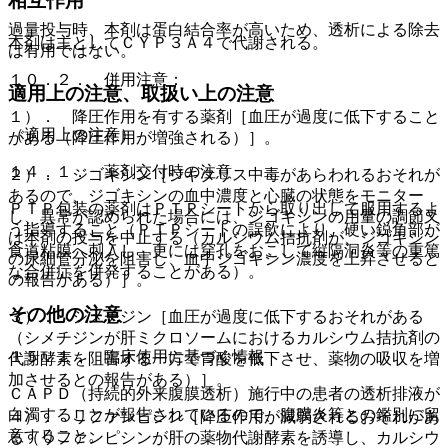
相互作用
過量投与時、本剤は蛋白結合率が高いため、透析による除去
本剤は主としてＣＹＰ３Ａ４で代謝される。
は有用ではない。
１０．２． 併用注意：
適用上の注意、取扱い上の注意
１）． 降圧作用を有する薬剤［血圧が過度に低下すること
（適用上の注意）
がある（降圧作用が増強される）］。
１４．１． 薬剤交付時の注意
２）． ジゴキシン［ジギタリス中毒があらわれるおそれが
あるので、ジゴキシンの血中濃度と心臓の状態をモニター
ＰＴＰ包装の薬剤はＰＴＰシートから取り出して服用するよ
し、異常が認められた場合には、ジゴキシンの用量の調節又
う指導すること（ＰＴＰシートの誤飲により、硬い鋭角部が
は本剤の投与を中止する（カルシウム拮抗剤が、ジゴキシン
食道粘膜へ刺入し、更には穿孔をおこして縦隔洞炎等の重篤
の尿細管分泌を阻害し、血中ジゴキシン濃度を上昇させると
な合併症を併発することがある）。
の報告がある）］。
その他の注意
３）． シメチジン［血圧が過度に低下するおそれがある
（シメチジンが肝ミクロソームにおけるカルシウム拮抗剤の
１５．１． 臨床使用に基づく情報
代謝酵素を阻害する一方で胃酸を低下させ、薬物の吸収を増
加させるとの報告がある）］。
ＣＡＰＤ（持続的外来腹膜透析）施行中の患者の透析排液が
白濁することが報告されているので、腹膜炎等との鑑別に留
４）． リファンピシン［降圧作用が減弱されるおそれがあ
意すること。
る（リファンピシンが肝の薬物代謝酵素を誘導し、カルシウ