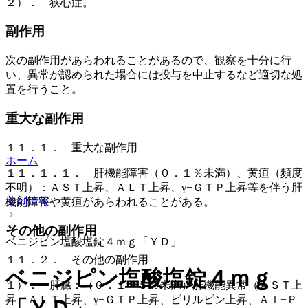
２）． 狭心症。
副作用
次の副作用があらわれることがあるので、観察を十分に行
い、異常が認められた場合には投与を中止するなど適切な処
置を行うこと。
重大な副作用
１１．１． 重大な副作用
ホーム
１１．１．１． 肝機能障害（０．１％未満）、黄疸（頻度
不明）：ＡＳＴ上昇、ＡＬＴ上昇、γ−ＧＴＰ上昇等を伴う肝
薬剤情報
機能障害や黄疸があらわれることがある。
その他の副作用
ベニジピン塩酸塩錠４ｍｇ「ＹＤ」
１１．２． その他の副作用
ベニジピン塩酸塩錠４ｍｇ
１）． 肝臓：（０．１〜５％未満）肝機能異常（ＡＳＴ上
昇、ＡＬＴ上昇、γ−ＧＴＰ上昇、ビリルビン上昇、Ａｌ−Ｐ