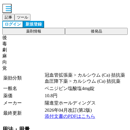
記事
ツール
ログイン
新規登録
薬剤情報
後発品
後
毒
劇
麻
向
覚
冠血管拡張薬 > カルシウム (Ca) 拮抗薬
薬効分類
血圧降下薬 > カルシウム (Ca) 拮抗薬
一般名
ベニジピン塩酸塩4mg錠
薬価
10.8
円
メーカー
陽進堂ホールディングス
2026年04月改訂(第2版)
最終更新
添付文書のPDFはこちら
用法・用量