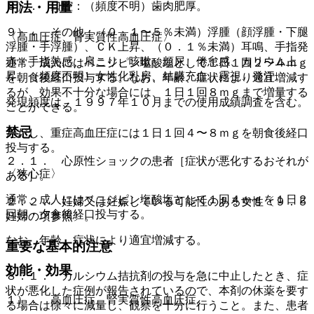
８）． 口腔：（頻度不明）歯肉肥厚。
用法・用量
９）． その他：（０．１〜５％未満）浮腫（顔浮腫・下腿
〈高血圧症、腎実質性高血圧症〉
浮腫・手浮腫）、ＣＫ上昇、（０．１％未満）耳鳴、手指発
赤・手指熱感、肩こり、咳嗽、頻尿、倦怠感、カリウム上
通常、成人にはベニジピン塩酸塩として１日１回２〜４ｍｇ
昇、（頻度不明）女性化乳房、結膜充血、霧視、発汗。
を朝食後経口投与する。なお、年齢、症状により適宜増減す
るが、効果不十分な場合には、１日１回８ｍｇまで増量する
発現頻度は、１９９７年１０月までの使用成績調査を含む。
ことができる。
禁忌
ただし、重症高血圧症には１日１回４〜８ｍｇを朝食後経口
投与する。
２．１． 心原性ショックの患者［症状が悪化するおそれが
〈狭心症〉
ある］。
通常、成人にはベニジピン塩酸塩として１回４ｍｇを１日２
２．２． 妊婦又は妊娠している可能性のある女性〔９．５
回朝・夕食後経口投与する。
妊婦の項参照〕。
なお、年齢、症状により適宜増減する。
重要な基本的注意
効能・効果
８．１． カルシウム拮抗剤の投与を急に中止したとき、症
状が悪化した症例が報告されているので、本剤の休薬を要す
１）． 高血圧症、腎実質性高血圧症。
る場合は徐々に減量し、観察を十分に行うこと。また、患者