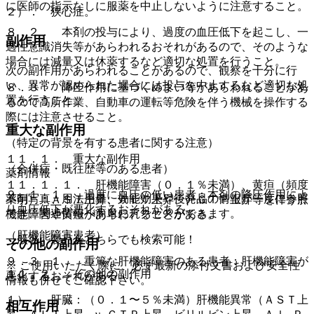
に医師の指示なしに服薬を中止しないように注意すること。
２）． 狭心症。
８．２． 本剤の投与により、過度の血圧低下を起こし、一
副作用
過性意識消失等があらわれるおそれがあるので、そのような
場合には減量又は休薬するなど適切な処置を行うこと。
次の副作用があらわれることがあるので、観察を十分に行
い、異常が認められた場合には投与を中止するなど適切な処
８．３． 降圧作用に基づくめまい等があらわれることがあ
置を行うこと。
るので高所作業、自動車の運転等危険を伴う機械を操作する
際には注意させること。
重大な副作用
（特定の背景を有する患者に関する注意）
１１．１． 重大な副作用
（合併症・既往歴等のある患者）
薬剤情報
１１．１．１． 肝機能障害（０．１％未満）、黄疸（頻度
９．１．１． 過度に血圧の低い患者：本剤の降圧作用によ
薬剤写真、用法用量、効能効果や後発品の情報が一度に参照
不明）：ＡＳＴ上昇、ＡＬＴ上昇、γ−ＧＴＰ上昇等を伴う肝
り血圧低下が悪化するおそれがある。
でき、関連情報へ簡単にアクセスができます。
機能障害や黄疸があらわれることがある。
（肝機能障害患者）
一般名、製品名どちらでも検索可能！
その他の副作用
９．３．１． 重篤な肝機能障害のある患者：肝機能障害が
※ ご使用いただく際に、必ず最新の添付文書および安全性
１１．２． その他の副作用
悪化するおそれがある。
情報も併せてご確認下さい。
１）． 肝臓：（０．１〜５％未満）肝機能異常（ＡＳＴ上
相互作用