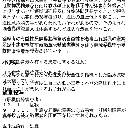
る場合は徐々に減量し、観察を十分に行うこと。また、患者
（動物実験（ラット、ウサギ）で胎仔毒性が、また妊娠末期
に医師の指示なしに服薬を中止しないように注意すること。
に投与すると妊娠期間延長及び分娩時間延長することが報告
８．２． 本剤の投与により、過度の血圧低下を起こし、一
されている）〔２．２参照〕。
過性意識消失等があらわれるおそれがあるので、そのような
（授乳婦）
場合には減量又は休薬するなど適切な処置を行うこと。
治療上の有益性及び母乳栄養の有益性を考慮し、授乳の継続
８．３． 降圧作用に基づくめまい等があらわれることがあ
又は中止を検討すること（動物実験（ラット）で母乳中へ移
るので高所作業、自動車の運転等危険を伴う機械を操作する
行することが報告されている）。
際には注意させること。
（特定の背景を有する患者に関する注意）
小児等
（合併症・既往歴等のある患者）
小児等を対象とした有効性及び安全性を指標とした臨床試験
は実施していない。
９．１．１． 過度に血圧の低い患者：本剤の降圧作用によ
り血圧低下が悪化するおそれがある。
過量投与
（肝機能障害患者）
１３．１． 症状
９．３．１． 重篤な肝機能障害のある患者：肝機能障害が
過量投与時、過度の血圧低下を起こすおそれがある。
悪化するおそれがある。
１３．２． 処置