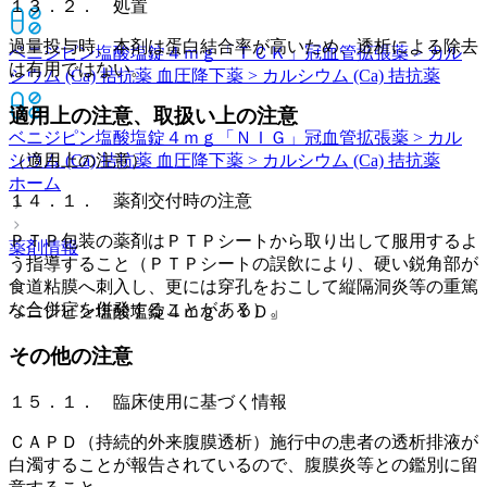
１３．２． 処置
過量投与時、本剤は蛋白結合率が高いため、透析による除去
ベニジピン塩酸塩錠４ｍｇ「ＴＣＫ」
冠血管拡張薬 > カル
は有用ではない。
シウム (Ca) 拮抗薬 血圧降下薬 > カルシウム (Ca) 拮抗薬
適用上の注意、取扱い上の注意
ベニジピン塩酸塩錠４ｍｇ「ＮＩＧ」
冠血管拡張薬 > カル
シウム (Ca) 拮抗薬 血圧降下薬 > カルシウム (Ca) 拮抗薬
（適用上の注意）
ホーム
１４．１． 薬剤交付時の注意
ＰＴＰ包装の薬剤はＰＴＰシートから取り出して服用するよ
薬剤情報
う指導すること（ＰＴＰシートの誤飲により、硬い鋭角部が
食道粘膜へ刺入し、更には穿孔をおこして縦隔洞炎等の重篤
な合併症を併発することがある）。
ベニジピン塩酸塩錠４ｍｇ「ＹＤ」
その他の注意
１５．１． 臨床使用に基づく情報
ＣＡＰＤ（持続的外来腹膜透析）施行中の患者の透析排液が
白濁することが報告されているので、腹膜炎等との鑑別に留