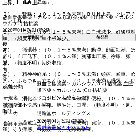
「ＹＤ」
上昇、ＬＤＨ上昇等）。
２）． 腎臓：（０．１〜５％未満）ＢＵＮ上昇、クレアチ
冠血管拡張薬 > カルシウム (Ca) 拮抗薬 血圧降下薬 > カルシ
ニン上昇。
ウム (Ca) 拮抗薬
2026年04月改訂(第2版)
３）． 血液：（０．１〜５％未満）白血球減少、好酸球増
薬剤情報
後発品
加、（頻度不明）血小板減少。
後
４）． 循環器：（０．１〜５％未満）動悸、顔面紅潮、ほ
毒
てり、血圧低下、（０．１％未満）胸部重圧感、徐脈、頻
劇
脈、（頻度不明）期外収縮。
麻
向
５）． 精神神経系：（０．１〜５％未満）頭痛、頭重、め
覚
まい、ふらつき、立ちくらみ、（０．１％未満）眠気、しび
冠血管拡張薬 > カルシウム (Ca) 拮抗薬 血圧
薬効分類
れ感。
降下薬 > カルシウム (Ca) 拮抗薬
一般名
ベニジピン塩酸塩4mg錠
６）． 消化器：（０．１〜５％未満）便秘、（０．１％未
満）腹部不快感、嘔気、胸やけ、口渇、（頻度不明）下痢、
薬価
10.8
円
嘔吐。
メーカー
陽進堂ホールディングス
2026年04月改訂(第2版)
７）． 過敏症：（０．１〜５％未満）発疹、（０．１％未
最終更新
添付文書のPDFはこちら
満）そう痒感、（頻度不明）光線過敏症。