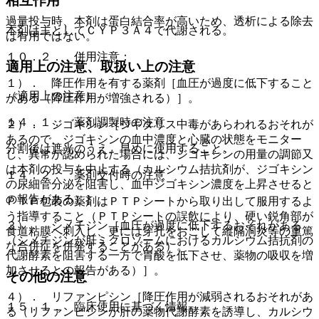
相互作用
過量投与時、本剤は蛋白結合率が高いため、透析による除去
本剤は主としてＣＹＰ３Ａ４で代謝される。
は有用ではない。
１０．２． 併用注意：
適用上の注意、取扱い上の注意
１）． 降圧作用を有する薬剤［血圧が過度に低下すること
（適用上の注意）
がある（降圧作用が増強される）］。
１４．１． 薬剤調製時の注意
２）． ジゴキシン［ジギタリス中毒があらわれるおそれが
あるので、ジゴキシンの血中濃度と心臓の状態をモニター
分割後は遮光のうえ、早めに使用すること。
し、異常が認められた場合には、ジゴキシンの用量の調節又
は本剤の投与を中止する（カルシウム拮抗剤が、ジゴキシン
１４．２． 薬剤交付時の注意
の尿細管分泌を阻害し、血中ジゴキシン濃度を上昇させると
の報告がある）］。
ＰＴＰ包装の薬剤はＰＴＰシートから取り出して服用するよ
う指導すること（ＰＴＰシートの誤飲により、硬い鋭角部が
３）． シメチジン［血圧が過度に低下するおそれがある
食道粘膜へ刺入し、更には穿孔をおこして縦隔洞炎等の重篤
（シメチジンが肝ミクロソームにおけるカルシウム拮抗剤の
な合併症を併発することがある）。
代謝酵素を阻害する一方で胃酸を低下させ、薬物の吸収を増
加させるとの報告がある）］。
その他の注意
４）． リファンピシン［降圧作用が減弱されるおそれがあ
１５．１． 臨床使用に基づく情報
る（リファンピシンが肝の薬物代謝酵素を誘導し、カルシウ