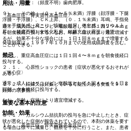
８）． 口腔：（頻度不明）歯肉肥厚。
用法・用量
９）． その他：（０．１〜５％未満）浮腫（顔浮腫・下腿
〈高血圧症、腎実質性高血圧症〉
浮腫・手浮腫）、ＣＫ上昇、（０．１％未満）耳鳴、手指発
赤・手指熱感、肩こり、咳嗽、頻尿、倦怠感、カリウム上
通常、成人にはベニジピン塩酸塩として１日１回２〜４ｍｇ
昇、（頻度不明）女性化乳房、結膜充血、霧視、発汗。
を朝食後経口投与する。なお、年齢、症状により適宜増減す
るが、効果不十分な場合には、１日１回８ｍｇまで増量する
発現頻度は、１９９７年１０月までの使用成績調査を含む。
ことができる。
禁忌
ただし、重症高血圧症には１日１回４〜８ｍｇを朝食後経口
投与する。
２．１． 心原性ショックの患者［症状が悪化するおそれが
〈狭心症〉
ある］。
通常、成人にはベニジピン塩酸塩として１回４ｍｇを１日２
２．２． 妊婦又は妊娠している可能性のある女性〔９．５
回朝・夕食後経口投与する。
妊婦の項参照〕。
なお、年齢、症状により適宜増減する。
重要な基本的注意
効能・効果
８．１． カルシウム拮抗剤の投与を急に中止したとき、症
状が悪化した症例が報告されているので、本剤の休薬を要す
１）． 高血圧症、腎実質性高血圧症。
る場合は徐々に減量し、観察を十分に行うこと。また、患者