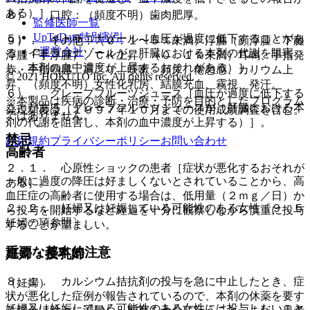
ある）］。
８）． 口腔：（頻度不明）歯肉肥厚。
監修医師一覧
UpToDate特別割引
５）． イトラコナゾール［血圧が過度に低下することがあ
９）． その他：（０．１〜５％未満）浮腫（顔浮腫・下腿
運営会社
る（イトラコナゾールが、肝臓における本剤の代謝を阻害
浮腫・手浮腫）、ＣＫ上昇、（０．１％未満）耳鳴、手指発
し、本剤の血中濃度が上昇するおそれがある）］。
赤・手指熱感、肩こり、咳嗽、頻尿、倦怠感、カリウム上
© 2021 HOKUTO Inc. All rights reserved.
昇、（頻度不明）女性化乳房、結膜充血、霧視、発汗。
６）． グレープフルーツジュース［血圧が過度に低下する
※本製品は疾病の診断・治療・予防を目的としたプログラム
ことがある（グレープフルーツジュースが、肝臓における本
発現頻度は、１９９７年１０月までの使用成績調査を含む。
ではありません。
剤の代謝を阻害し、本剤の血中濃度が上昇する）］。
禁忌
利用規約
プライバシーポリシー
お問い合わせ
高齢者
２．１． 心原性ショックの患者［症状が悪化するおそれが
一般に過度の降圧は好ましくないとされていることから、高
ある］。
血圧症の高齢者に使用する場合は、低用量（２ｍｇ／日）か
２．２． 妊婦又は妊娠している可能性のある女性〔９．５
ら投与を開始するなど経過を十分に観察しながら慎重に投与
妊婦の項参照〕。
することが望ましい。
重要な基本的注意
妊婦・授乳婦
８．１． カルシウム拮抗剤の投与を急に中止したとき、症
（妊婦）
状が悪化した症例が報告されているので、本剤の休薬を要す
妊婦又は妊娠している可能性のある女性には投与しないこと