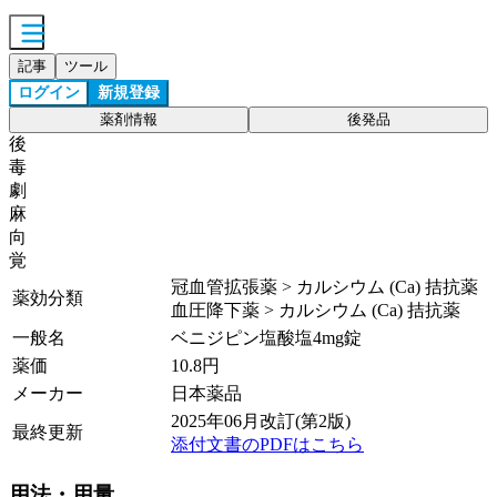
記事
ツール
ログイン
新規登録
薬剤情報
後発品
後
毒
劇
麻
向
覚
冠血管拡張薬 > カルシウム (Ca) 拮抗薬
薬効分類
血圧降下薬 > カルシウム (Ca) 拮抗薬
一般名
ベニジピン塩酸塩4mg錠
薬価
10.8
円
メーカー
日本薬品
2025年06月改訂(第2版)
最終更新
添付文書のPDFはこちら
用法・用量