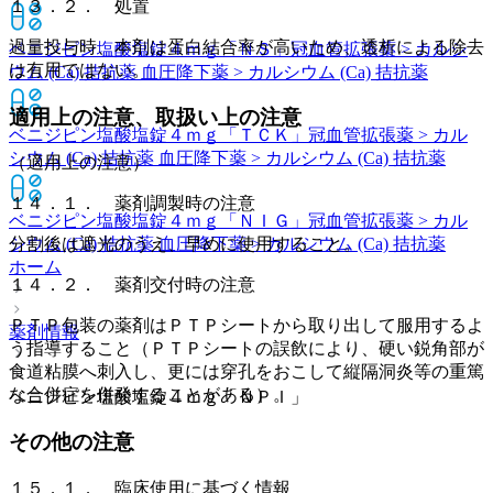
１３．２． 処置
過量投与時、本剤は蛋白結合率が高いため、透析による除去
ベニジピン塩酸塩錠４ｍｇ「ＮＳ」
冠血管拡張薬 > カルシ
は有用ではない。
ウム (Ca) 拮抗薬 血圧降下薬 > カルシウム (Ca) 拮抗薬
適用上の注意、取扱い上の注意
ベニジピン塩酸塩錠４ｍｇ「ＴＣＫ」
冠血管拡張薬 > カル
シウム (Ca) 拮抗薬 血圧降下薬 > カルシウム (Ca) 拮抗薬
（適用上の注意）
１４．１． 薬剤調製時の注意
ベニジピン塩酸塩錠４ｍｇ「ＮＩＧ」
冠血管拡張薬 > カル
シウム (Ca) 拮抗薬 血圧降下薬 > カルシウム (Ca) 拮抗薬
分割後は遮光のうえ、早めに使用すること。
ホーム
１４．２． 薬剤交付時の注意
ＰＴＰ包装の薬剤はＰＴＰシートから取り出して服用するよ
薬剤情報
う指導すること（ＰＴＰシートの誤飲により、硬い鋭角部が
食道粘膜へ刺入し、更には穿孔をおこして縦隔洞炎等の重篤
な合併症を併発することがある）。
ベニジピン塩酸塩錠４ｍｇ「ＮＰＩ」
その他の注意
１５．１． 臨床使用に基づく情報