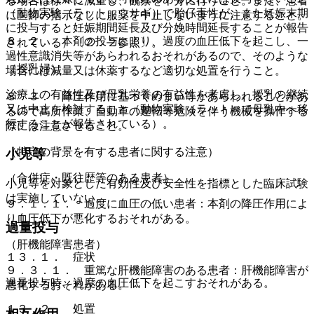
る場合は徐々に減量し、観察を十分に行うこと。また、患者
（動物実験（ラット、ウサギ）で胎仔毒性が、また妊娠末期
に医師の指示なしに服薬を中止しないように注意すること。
に投与すると妊娠期間延長及び分娩時間延長することが報告
８．２． 本剤の投与により、過度の血圧低下を起こし、一
されている）〔２．２参照〕。
過性意識消失等があらわれるおそれがあるので、そのような
（授乳婦）
場合には減量又は休薬するなど適切な処置を行うこと。
治療上の有益性及び母乳栄養の有益性を考慮し、授乳の継続
８．３． 降圧作用に基づくめまい等があらわれることがあ
又は中止を検討すること（動物実験（ラット）で母乳中へ移
るので高所作業、自動車の運転等危険を伴う機械を操作する
行することが報告されている）。
際には注意させること。
（特定の背景を有する患者に関する注意）
小児等
（合併症・既往歴等のある患者）
小児等を対象とした有効性及び安全性を指標とした臨床試験
は実施していない。
９．１．１． 過度に血圧の低い患者：本剤の降圧作用によ
り血圧低下が悪化するおそれがある。
過量投与
（肝機能障害患者）
１３．１． 症状
９．３．１． 重篤な肝機能障害のある患者：肝機能障害が
過量投与時、過度の血圧低下を起こすおそれがある。
悪化するおそれがある。
１３．２． 処置