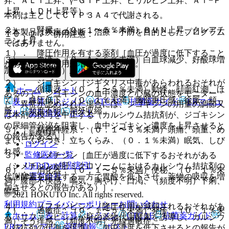
昇、ＡＬＴ上昇、γ−ＧＴＰ上昇、ビリルビン上昇、Ａｌ−Ｐ
上昇、ＬＤＨ上昇等）。
本剤は主としてＣＹＰ３Ａ４で代謝される。
２）． 腎臓：（０．１〜５％未満）ＢＵＮ上昇、クレアチ
※本製品は疾病の診断・治療・予防を目的としたプログラム
１０．２． 併用注意：
ニン上昇。
ではありません。
１）． 降圧作用を有する薬剤［血圧が過度に低下すること
３）． 血液：（０．１〜５％未満）白血球減少、好酸球増
がある（降圧作用が増強される）］。
加、（頻度不明）血小板減少。
２）． ジゴキシン［ジギタリス中毒があらわれるおそれが
４）． 循環器：（０．１〜５％未満）動悸、顔面紅潮、ほ
ホーム
ノート
あるので、ジゴキシンの血中濃度と心臓の状態をモニター
てり、血圧低下、（０．１％未満）胸部重圧感、徐脈、頻
表・計算
レジメン
CTCAE
抗菌薬ガイド
ERマニュ
し、異常が認められた場合には、ジゴキシンの用量の調節又
脈、（頻度不明）期外収縮。
アル
薬剤情報
ポスト
は本剤の投与を中止する（カルシウム拮抗剤が、ジゴキシン
の尿細管分泌を阻害し、血中ジゴキシン濃度を上昇させると
５）． 精神神経系：（０．１〜５％未満）頭痛、頭重、め
新規登録
の報告がある）］。
まい、ふらつき、立ちくらみ、（０．１％未満）眠気、しび
ログイン
れ感。
監修医師一覧
３）． シメチジン［血圧が過度に低下するおそれがある
UpToDate特別割引
（シメチジンが肝ミクロソームにおけるカルシウム拮抗剤の
６）． 消化器：（０．１〜５％未満）便秘、（０．１％未
運営会社
代謝酵素を阻害する一方で胃酸を低下させ、薬物の吸収を増
満）腹部不快感、嘔気、胸やけ、口渇、（頻度不明）下痢、
加させるとの報告がある）］。
嘔吐。
© 2021 HOKUTO Inc. All rights reserved.
利用規約
プライバシーポリシー
お問い合わせ
４）． リファンピシン［降圧作用が減弱されるおそれがあ
７）． 過敏症：（０．１〜５％未満）発疹、（０．１％未
ホーム
表・計算
レジメン
CTCAE
抗菌薬ガイド
る（リファンピシンが肝の薬物代謝酵素を誘導し、カルシウ
満）そう痒感、（頻度不明）光線過敏症。
ERマニュアル
薬剤情報
ポスト
ム拮抗剤の代謝を促進し、血中濃度を低下させるとの報告が