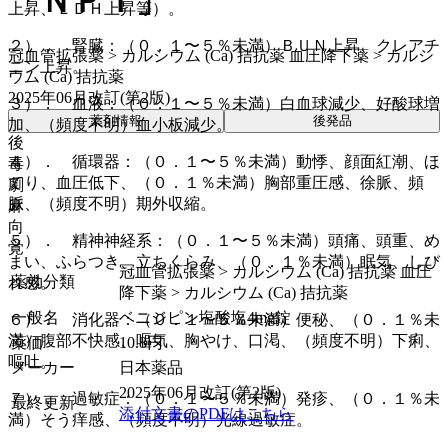
「ＮＰＩ」
上昇、ＬＤＨ上昇等）。
２）． 腎臓：（０．１〜５％未満）ＢＵＮ上昇、クレアチ
冠血管拡張薬 > カルシウム (Ca) 拮抗薬 血圧降下薬 > カルシ
ニン上昇。
ウム (Ca) 拮抗薬
2025年06月改訂(第2版)
３）． 血液：（０．１〜５％未満）白血球減少、好酸球増
薬剤情報
後発品
加、（頻度不明）血小板減少。
後
４）． 循環器：（０．１〜５％未満）動悸、顔面紅潮、ほ
毒
てり、血圧低下、（０．１％未満）胸部重圧感、徐脈、頻
劇
脈、（頻度不明）期外収縮。
麻
向
５）． 精神神経系：（０．１〜５％未満）頭痛、頭重、め
覚
まい、ふらつき、立ちくらみ、（０．１％未満）眠気、しび
冠血管拡張薬 > カルシウム (Ca) 拮抗薬 血圧
薬効分類
れ感。
降下薬 > カルシウム (Ca) 拮抗薬
一般名
ベニジピン塩酸塩4mg錠
６）． 消化器：（０．１〜５％未満）便秘、（０．１％未
満）腹部不快感、嘔気、胸やけ、口渇、（頻度不明）下痢、
薬価
10.8
円
嘔吐。
メーカー
日本薬品
2025年06月改訂(第2版)
７）． 過敏症：（０．１〜５％未満）発疹、（０．１％未
最終更新
添付文書のPDFはこちら
満）そう痒感、（頻度不明）光線過敏症。