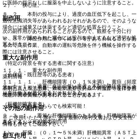
に医師の指示なしに服薬を中止しないように注意すること。
２）． 狭心症。
８．２． 本剤の投与により、過度の血圧低下を起こし、一
副作用
過性意識消失等があらわれるおそれがあるので、そのような
場合には減量又は休薬するなど適切な処置を行うこと。
次の副作用があらわれることがあるので、観察を十分に行
い、異常が認められた場合には投与を中止するなど適切な処
８．３． 降圧作用に基づくめまい等があらわれることがあ
置を行うこと。
るので高所作業、自動車の運転等危険を伴う機械を操作する
際には注意させること。
重大な副作用
（特定の背景を有する患者に関する注意）
１１．１． 重大な副作用
（合併症・既往歴等のある患者）
薬剤情報
１１．１．１． 肝機能障害（０．１％未満）、黄疸（頻度
９．１．１． 過度に血圧の低い患者：本剤の降圧作用によ
薬剤写真、用法用量、効能効果や後発品の情報が一度に参照
不明）：ＡＳＴ上昇、ＡＬＴ上昇、γ−ＧＴＰ上昇等を伴う肝
り血圧低下が悪化するおそれがある。
でき、関連情報へ簡単にアクセスができます。
機能障害や黄疸があらわれることがある。
（肝機能障害患者）
一般名、製品名どちらでも検索可能！
その他の副作用
９．３．１． 重篤な肝機能障害のある患者：肝機能障害が
※ ご使用いただく際に、必ず最新の添付文書および安全性
１１．２． その他の副作用
悪化するおそれがある。
情報も併せてご確認下さい。
１）． 肝臓：（０．１〜５％未満）肝機能異常（ＡＳＴ上
相互作用