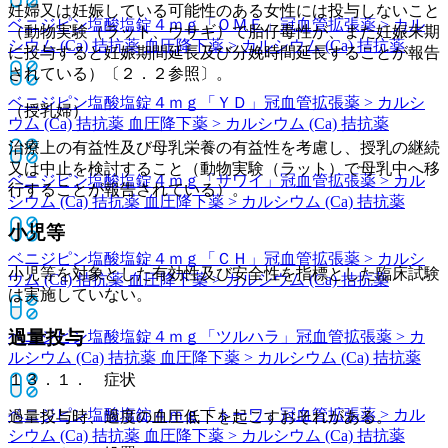
妊婦又は妊娠している可能性のある女性には投与しないこと
ベニジピン塩酸塩錠４ｍｇ「ＯＭＥ」
冠血管拡張薬 > カル
（動物実験（ラット、ウサギ）で胎仔毒性が、また妊娠末期
シウム (Ca) 拮抗薬 血圧降下薬 > カルシウム (Ca) 拮抗薬
に投与すると妊娠期間延長及び分娩時間延長することが報告
されている）〔２．２参照〕。
ベニジピン塩酸塩錠４ｍｇ「ＹＤ」
冠血管拡張薬 > カルシ
（授乳婦）
ウム (Ca) 拮抗薬 血圧降下薬 > カルシウム (Ca) 拮抗薬
治療上の有益性及び母乳栄養の有益性を考慮し、授乳の継続
又は中止を検討すること（動物実験（ラット）で母乳中へ移
ベニジピン塩酸塩錠４ｍｇ「サワイ」
冠血管拡張薬 > カル
行することが報告されている）。
シウム (Ca) 拮抗薬 血圧降下薬 > カルシウム (Ca) 拮抗薬
小児等
ベニジピン塩酸塩錠４ｍｇ「ＣＨ」
冠血管拡張薬 > カルシ
小児等を対象とした有効性及び安全性を指標とした臨床試験
ウム (Ca) 拮抗薬 血圧降下薬 > カルシウム (Ca) 拮抗薬
は実施していない。
過量投与
ベニジピン塩酸塩錠４ｍｇ「ツルハラ」
冠血管拡張薬 > カ
ルシウム (Ca) 拮抗薬 血圧降下薬 > カルシウム (Ca) 拮抗薬
１３．１． 症状
ベニジピン塩酸塩錠４ｍｇ「トーワ」
冠血管拡張薬 > カル
過量投与時、過度の血圧低下を起こすおそれがある。
シウム (Ca) 拮抗薬 血圧降下薬 > カルシウム (Ca) 拮抗薬