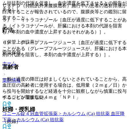
ム拮抗剤の代謝を促進し、血中濃度を低下させるとの報告が
ＣＡＰＤ（持続的外来腹膜透析）施行中の患者の透析排液が
ある）］。
白濁することが報告されているので、腹膜炎等との鑑別に留
意すること。
５）． イトラコナゾール［血圧が過度に低下することがあ
る（イトラコナゾールが、肝臓における本剤の代謝を阻害
貯法
し、本剤の血中濃度が上昇するおそれがある）］。
（保管上の注意）
６）． グレープフルーツジュース［血圧が過度に低下する
ことがある（グレープフルーツジュースが、肝臓における本
室温保存。
剤の代謝を阻害し、本剤の血中濃度が上昇する）］。
ホーム
高齢者
一般に過度の降圧は好ましくないとされていることから、高
薬剤情報
血圧症の高齢者に使用する場合は、低用量（２ｍｇ／日）か
ら投与を開始するなど経過を十分に観察しながら慎重に投与
することが望ましい。
ベニジピン塩酸塩錠４ｍｇ「ＮＰＩ」
妊婦・授乳婦
コニール錠４
冠血管拡張薬 > カルシウム (Ca) 拮抗薬 血圧降
下薬 > カルシウム (Ca) 拮抗薬
（妊婦）