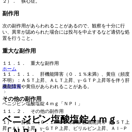
２）． 狭心症。
副作用
次の副作用があらわれることがあるので、観察を十分に行
い、異常が認められた場合には投与を中止するなど適切な処
置を行うこと。
重大な副作用
１１．１． 重大な副作用
ホーム
１１．１．１． 肝機能障害（０．１％未満）、黄疸（頻度
不明）：ＡＳＴ上昇、ＡＬＴ上昇、γ−ＧＴＰ上昇等を伴う肝
薬剤情報
機能障害や黄疸があらわれることがある。
その他の副作用
ベニジピン塩酸塩錠４ｍｇ「ＮＰＩ」
１１．２． その他の副作用
ベニジピン塩酸塩錠４ｍｇ
１）． 肝臓：（０．１〜５％未満）肝機能異常（ＡＳＴ上
昇、ＡＬＴ上昇、γ−ＧＴＰ上昇、ビリルビン上昇、Ａｌ−Ｐ