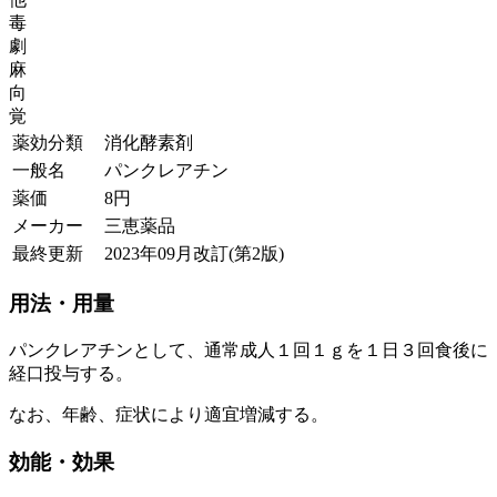
毒
劇
麻
向
覚
薬効分類
消化酵素剤
一般名
パンクレアチン
薬価
8
円
メーカー
三恵薬品
最終更新
2023年09月改訂(第2版)
用法・用量
パンクレアチンとして、通常成人１回１ｇを１日３回食後に
経口投与する。
なお、年齢、症状により適宜増減する。
効能・効果