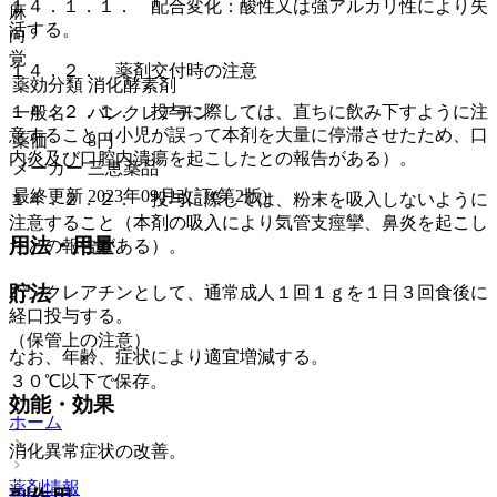
１４．１．１． 配合変化：酸性又は強アルカリ性により失
麻
活する。
向
覚
１４．２． 薬剤交付時の注意
薬効分類
消化酵素剤
１４．２．１． 投与に際しては、直ちに飲み下すように注
一般名
パンクレアチン
意すること（小児が誤って本剤を大量に停滞させたため、口
薬価
8
円
内炎及び口腔内潰瘍を起こしたとの報告がある）。
メーカー
三恵薬品
最終更新
2023年09月改訂(第2版)
１４．２．２． 投与に際しては、粉末を吸入しないように
注意すること（本剤の吸入により気管支痙攣、鼻炎を起こし
用法・用量
たとの報告がある）。
貯法
パンクレアチンとして、通常成人１回１ｇを１日３回食後に
経口投与する。
（保管上の注意）
なお、年齢、症状により適宜増減する。
３０℃以下で保存。
効能・効果
ホーム
消化異常症状の改善。
薬剤情報