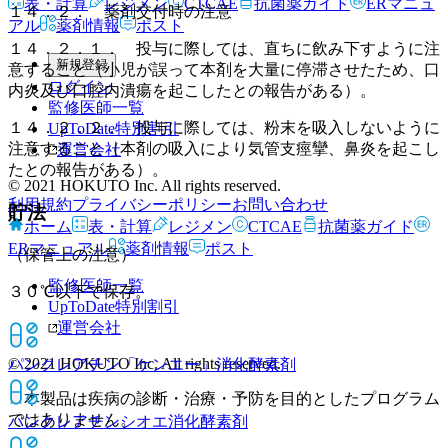
表・計算
レジメン
CTCAE
抗菌薬ガイド
ERマニュ
１４．２． 薬剤交付時の注意
アル
薬剤情報
ポスト
１４．２．１． 投与に際しては、直ちに飲み下すように注
新規登録
意すること（小児が誤って本剤を大量に停滞させたため、口
ログイン
内炎及び口腔内潰瘍を起こしたとの報告がある）。
監修医師一覧
１４．２．２． 投与に際しては、粉末を吸入しないように
UpToDate特別割引
注意すること（本剤の吸入により気管支痙攣、鼻炎を起こし
運営会社
たとの報告がある）。
© 2021 HOKUTO Inc. All rights reserved.
利用規約
プライバシーポリシー
お問い合わせ
貯法
ホーム
表・計算
レジメン
CTCAE
抗菌薬ガイド
ERマニュアル
薬剤情報
ポスト
（保管上の注意）
監修医師一覧
３０℃以下で保存。
UpToDate特別割引
運営会社
© 2021 HOKUTO Inc. All rights reserved.
パンクレアチン「ケンエー」
消化酵素剤
※本製品は疾病の診断・治療・予防を目的としたプログラム
ではありません。
パンクレアチンシオエ
消化酵素剤