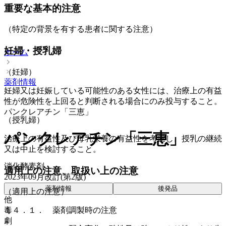
重要な基本的注意
（特定の背景を有する患者に関する注意）
妊婦・授乳婦
ホーム
（妊婦）
薬剤情報
妊婦又は妊娠している可能性のある女性には、治療上の有益
性が危険性を上回ると判断される場合にのみ投与すること。
パンクレアチン「三恵」
（授乳婦）
パンクレアチン「三恵」
治療上の有益性及び母乳栄養の有益性を考慮し、授乳の継続
又は中止を検討すること。
消化酵素剤
適用上の注意、取扱い上の注意
2023年09月改訂(第2版)
薬剤情報
後発品
（適用上の注意）
他
毒
１４．１． 薬剤調製時の注意
劇