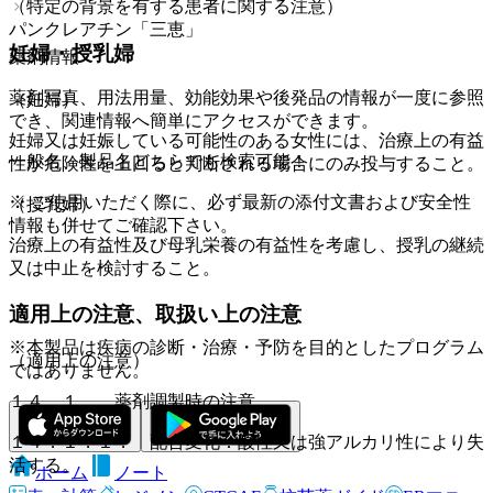
（特定の背景を有する患者に関する注意）
パンクレアチン「三恵」
妊婦・授乳婦
薬剤情報
薬剤写真、用法用量、効能効果や後発品の情報が一度に参照
（妊婦）
でき、関連情報へ簡単にアクセスができます。
妊婦又は妊娠している可能性のある女性には、治療上の有益
一般名、製品名どちらでも検索可能！
性が危険性を上回ると判断される場合にのみ投与すること。
※ ご使用いただく際に、必ず最新の添付文書および安全性
（授乳婦）
情報も併せてご確認下さい。
治療上の有益性及び母乳栄養の有益性を考慮し、授乳の継続
又は中止を検討すること。
適用上の注意、取扱い上の注意
※本製品は疾病の診断・治療・予防を目的としたプログラム
（適用上の注意）
ではありません。
１４．１． 薬剤調製時の注意
１４．１．１． 配合変化：酸性又は強アルカリ性により失
活する。
ホーム
ノート