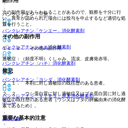
副作用
次の副作用があらわれることがあるので、観察を十分に行
パンクレアチン「三恵」
い、異常が認められた場合には投与を中止するなど適切な処
置を行うこと。
パンクレアチン「ケンエー」
消化酵素剤
その他の副作用
パンクレアチンシオエ
消化酵素剤
１１．２． その他の副作用
過敏症：（頻度不明）くしゃみ、流涙、皮膚発赤等。
パンクレアチン〈ハチ〉
消化酵素剤
禁忌
パンクレアチン「ヨシダ」
消化酵素剤
２．１． 本剤に対し過敏症の既往歴のある患者。
２．２． ウシ蛋白質に対し過敏症又はブタ蛋白質に対し過
パンクレアチン「ＶＴＲＳ」原末
消化酵素剤
敏症の既往歴のある患者［ウシ又はブタの膵臓由来の消化酵
ホーム
素であるため］。
重要な基本的注意
薬剤情報