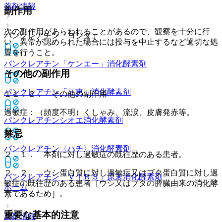
薬剤情報
副作用
次の副作用があらわれることがあるので、観察を十分に行
パンクレアチン「ヨシダ」
い、異常が認められた場合には投与を中止するなど適切な処
置を行うこと。
パンクレアチン「ケンエー」
消化酵素剤
その他の副作用
パンクレアチン「三恵」
消化酵素剤
１１．２． その他の副作用
過敏症：（頻度不明）くしゃみ、流涙、皮膚発赤等。
パンクレアチンシオエ
消化酵素剤
禁忌
パンクレアチン〈ハチ〉
消化酵素剤
２．１． 本剤に対し過敏症の既往歴のある患者。
２．２． ウシ蛋白質に対し過敏症又はブタ蛋白質に対し過
パンクレアチン「ＶＴＲＳ」原末
消化酵素剤
敏症の既往歴のある患者［ウシ又はブタの膵臓由来の消化酵
ホーム
素であるため］。
重要な基本的注意
薬剤情報