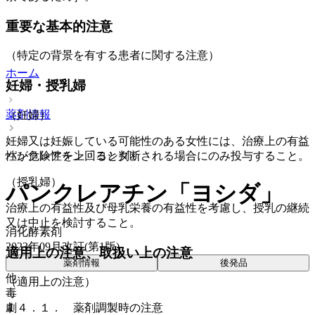
重要な基本的注意
（特定の背景を有する患者に関する注意）
ホーム
妊婦・授乳婦
薬剤情報
（妊婦）
妊婦又は妊娠している可能性のある女性には、治療上の有益
パンクレアチン「ヨシダ」
性が危険性を上回ると判断される場合にのみ投与すること。
（授乳婦）
パンクレアチン「ヨシダ」
治療上の有益性及び母乳栄養の有益性を考慮し、授乳の継続
又は中止を検討すること。
消化酵素剤
2023年09月改訂(第1版)
適用上の注意、取扱い上の注意
薬剤情報
後発品
他
（適用上の注意）
毒
劇
１４．１． 薬剤調製時の注意