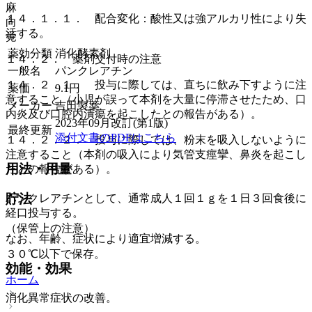
麻
１４．１．１． 配合変化：酸性又は強アルカリ性により失
向
活する。
覚
薬効分類
消化酵素剤
１４．２． 薬剤交付時の注意
一般名
パンクレアチン
１４．２．１． 投与に際しては、直ちに飲み下すように注
薬価
9.1
円
意すること（小児が誤って本剤を大量に停滞させたため、口
メーカー
吉田製薬
内炎及び口腔内潰瘍を起こしたとの報告がある）。
2023年09月改訂(第1版)
最終更新
添付文書のPDFはこちら
１４．２．２． 投与に際しては、粉末を吸入しないように
注意すること（本剤の吸入により気管支痙攣、鼻炎を起こし
用法・用量
たとの報告がある）。
貯法
パンクレアチンとして、通常成人１回１ｇを１日３回食後に
経口投与する。
（保管上の注意）
なお、年齢、症状により適宜増減する。
３０℃以下で保存。
効能・効果
ホーム
消化異常症状の改善。