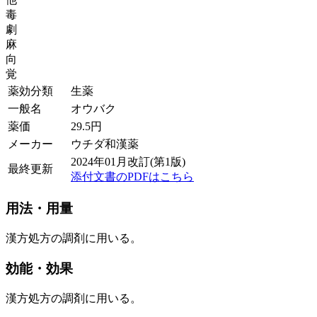
毒
劇
麻
向
覚
薬効分類
生薬
一般名
オウバク
薬価
29.5
円
メーカー
ウチダ和漢薬
2024年01月改訂(第1版)
最終更新
添付文書のPDFはこちら
用法・用量
漢方処方の調剤に用いる。
効能・効果
漢方処方の調剤に用いる。