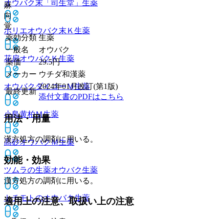
オウバク末「司生堂」
生薬
麻
向
覚
ホリエオウバク末Ｋ
生薬
薬効分類
生薬
一般名
オウバク
花扇オウバクＫ
生薬
薬価
29.5
円
メーカー
ウチダ和漢薬
オウバクダイコーＭ
生薬
2024年01月改訂(第1版)
最終更新
添付文書のPDFはこちら
小島黄柏Ｍ
生薬
用法・用量
漢方処方の調剤に用いる。
高砂オウバクＭ
生薬
効能・効果
ツムラの生薬オウバク
生薬
漢方処方の調剤に用いる。
トチモトのオウバク
生薬
適用上の注意、取扱い上の注意