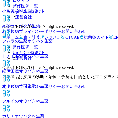
ログイン
監修医師一覧
小島黄柏Ｍ
生薬
UpToDate特別割引
運営会社
高砂オウバクＭ
生薬
© 2021 HOKUTO Inc. All rights reserved.
利用規約
プライバシーポリシー
お問い合わせ
ホーム
表・計算
レジメン
CTCAE
抗菌薬ガイド
E
ツムラの生薬オウバク
生薬
監修医師一覧
UpToDate特別割引
トチモトのオウバク
生薬
運営会社
© 2021 HOKUTO Inc. All rights reserved.
紀伊国屋オウバクＭ
生薬
※本製品は疾病の診断・治療・予防を目的としたプログラム
オウバク「司生堂」
生薬
利用規約
プライバシーポリシー
お問い合わせ
ツルイのオウバクＭ
生薬
ホリエオウバクＫ
生薬