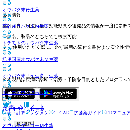
オウバク末鈴
生薬
薬剤情報
薬剤写真、用法用量、効能効果や後発品の情報が一度に参照
高砂オウバク末Ｍ
生薬
一般名、製品名どちらでも検索可能！
トチモトのオウバク末
生薬
※ ご使用いただく際に、必ず最新の添付文書および安全性情
紀伊国屋オウバク末Ｍ
生薬
オウバク末「司生堂」
生薬
※本製品は疾病の診断・治療・予防を目的としたプログラム
ホリエオウバク末Ｋ
生薬
ホーム
ノート
花扇オウバクＫ
生薬
表・計算
レジメン
CTCAE
抗菌薬ガイド
ERマニュ
新規登録
オウバクダイコーＭ
生薬