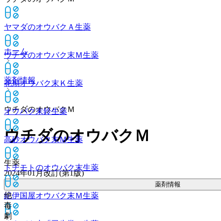
ヤマダのオウバクＡ
生薬
ホーム
ウチダのオウバク末Ｍ
生薬
薬剤情報
花扇オウバク末Ｋ
生薬
ウチダのオウバクＭ
オウバク末鈴
生薬
ウチダのオウバクＭ
高砂オウバク末Ｍ
生薬
生薬
トチモトのオウバク末
生薬
2024年01月改訂(第1版)
薬剤情報
他
紀伊国屋オウバク末Ｍ
生薬
毒
劇