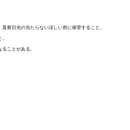
、直射日光の当たらない涼しい所に保管すること。
と。
なることがある。