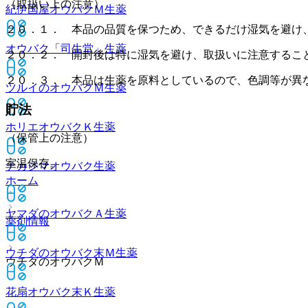
（取扱い上の注意）
紀伊国屋オウバクＭ
生薬
２０．１． 本品の品質を保つため、できるだけ湿気を避け
オウバク「司生堂」
生薬
２０．２． 開封後は特に湿気を避け、取扱いに注意するこ
２０．３． 本品は生薬を原料としているので、色調等が異
ツルイのオウバクＭ
生薬
貯法
ホリエオウバクＫ
生薬
（保管上の注意）
室温保存。
ナカジマオウバク
生薬
ホーム
ヤマダのオウバクＡ
生薬
薬剤情報
ウチダのオウバク末Ｍ
生薬
ウチダのオウバクＭ
花扇オウバク末Ｋ
生薬