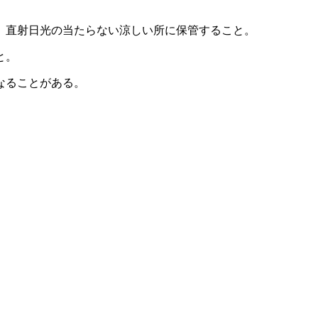
、直射日光の当たらない涼しい所に保管すること。
と。
なることがある。