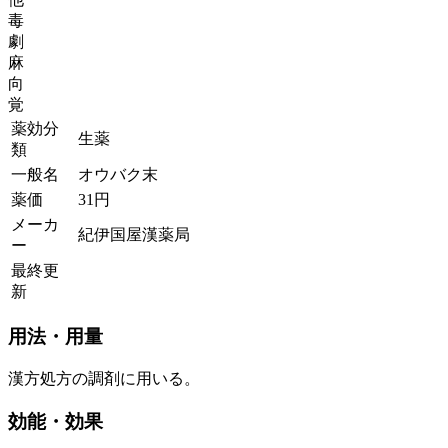
毒
劇
麻
向
覚
薬効分
生薬
類
一般名
オウバク末
薬価
31
円
メーカ
紀伊国屋漢薬局
ー
最終更
新
用法・用量
漢方処方の調剤に用いる。
効能・効果