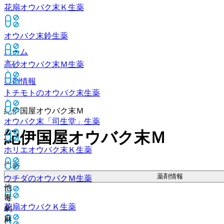
花扇オウバク末Ｋ
生薬
オウバク末鈴
生薬
ホーム
高砂オウバク末Ｍ
生薬
薬剤情報
トチモトのオウバク末
生薬
紀伊国屋オウバク末Ｍ
オウバク末「司生堂」
生薬
紀伊国屋オウバク末Ｍ
ホリエオウバク末Ｋ
生薬
生薬
薬剤情報
ウチダのオウバクＭ
生薬
他
毒
花扇オウバクＫ
生薬
劇
麻