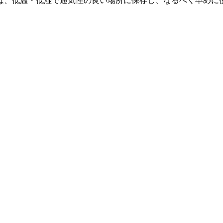
は、低温・低湿で通気性の良い場所に保存し、なるべく早めに