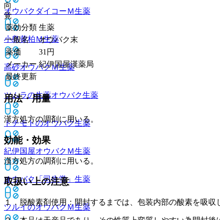
向
オウバクダイコーＭ
生薬
覚
薬効分類
生薬
小島黄柏Ｍ
生薬
一般名
オウバク末
薬価
31
円
メーカー
紀伊国屋漢薬局
高砂オウバクＭ
生薬
最終更新
ツムラの生薬オウバク
生薬
用法・用量
漢方処方の調剤に用いる。
トチモトのオウバク
生薬
効能・効果
紀伊国屋オウバクＭ
生薬
漢方処方の調剤に用いる。
オウバク「司生堂」
生薬
取扱い上の注意
１．脱酸素剤使用：開封するまでは、包装内部の酸素を吸収
ツルイのオウバクＭ
生薬