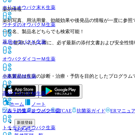
ホリエオウバク末Ｋ
生薬
薬剤情報
薬剤写真、用法用量、効能効果や後発品の情報が一度に参照
ウチダのオウバクＭ
生薬
一般名、製品名どちらでも検索可能！
花扇オウバクＫ
生薬
※ ご使用いただく際に、必ず最新の添付文書および安全性情
オウバクダイコーＭ
生薬
※本製品は疾病の診断・治療・予防を目的としたプログラム
小島黄柏Ｍ
生薬
高砂オウバクＭ
生薬
ホーム
ノート
ツムラの生薬オウバク
生薬
表・計算
レジメン
CTCAE
抗菌薬ガイド
ERマニュ
新規登録
トチモトのオウバク
生薬
ログイン