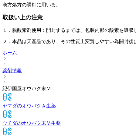
漢方処方の調剤に用いる。
取扱い上の注意
１．脱酸素剤使用：開封するまでは、包装内部の酸素を吸収
２．本品は天産品であり、その性質上変質しやすい為開封後
ホーム
薬剤情報
紀伊国屋オウバク末Ｍ
ヤマダのオウバクＡ
生薬
ウチダのオウバク末Ｍ
生薬