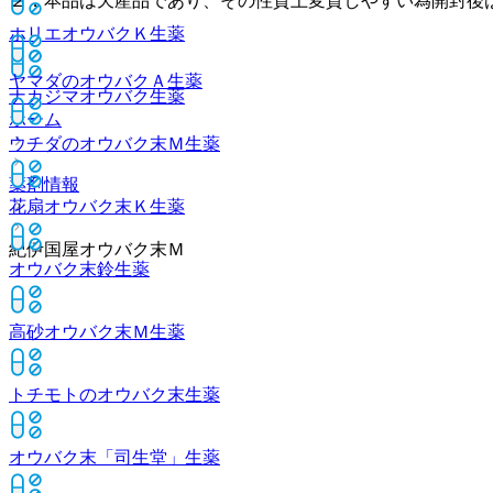
２．本品は天産品であり、その性質上変質しやすい為開封後
ホリエオウバクＫ
生薬
ヤマダのオウバクＡ
生薬
ナカジマオウバク
生薬
ホーム
ウチダのオウバク末Ｍ
生薬
薬剤情報
花扇オウバク末Ｋ
生薬
紀伊国屋オウバク末Ｍ
オウバク末鈴
生薬
高砂オウバク末Ｍ
生薬
トチモトのオウバク末
生薬
オウバク末「司生堂」
生薬