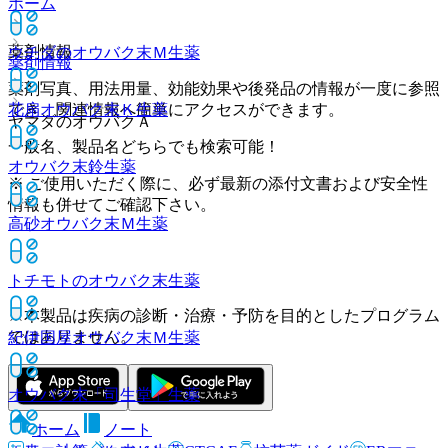
ホーム
薬剤情報
ウチダのオウバク末Ｍ
生薬
薬剤情報
薬剤写真、用法用量、効能効果や後発品の情報が一度に参照
でき、関連情報へ簡単にアクセスができます。
花扇オウバク末Ｋ
生薬
ヤマダのオウバクＡ
一般名、製品名どちらでも検索可能！
オウバク末鈴
生薬
※ ご使用いただく際に、必ず最新の添付文書および安全性
情報も併せてご確認下さい。
高砂オウバク末Ｍ
生薬
トチモトのオウバク末
生薬
※本製品は疾病の診断・治療・予防を目的としたプログラム
ではありません。
紀伊国屋オウバク末Ｍ
生薬
オウバク末「司生堂」
生薬
ホーム
ノート