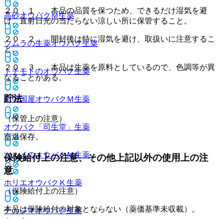
２０．１． 本品の品質を保つため、できるだけ湿気を避
高砂オウバクＭ
生薬
け、直射日光の当たらない涼しい所に保管すること。
２０．２． 開封後は特に湿気を避け、取扱いに注意するこ
ツムラの生薬オウバク
生薬
と。
２０．３． 本品は生薬を原料としているので、色調等が異
トチモトのオウバク
生薬
なることがある。
貯法
紀伊国屋オウバクＭ
生薬
（保管上の注意）
オウバク「司生堂」
生薬
室温保存。
ツルイのオウバクＭ
生薬
保険給付上の注意、その他上記以外の使用上の注
意
ホリエオウバクＫ
生薬
（保険給付上の注意）
本品は保険給付の対象とならない（薬価基準未収載）。
ナカジマオウバク
生薬