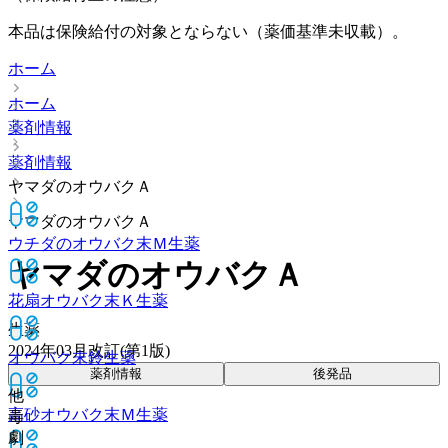
本品は保険給付の対象とならない（薬価基準未収載）。
ホーム
ホーム
薬剤情報
薬剤情報
ヤマダのオウバクＡ
ヤマダのオウバクＡ
ウチダのオウバク末Ｍ
生薬
ヤマダのオウバクＡ
花扇オウバク末Ｋ
生薬
生薬
2024年03月改訂(第1版)
オウバク末鈴
生薬
薬剤情報
後発品
他
高砂オウバク末Ｍ
生薬
毒
劇