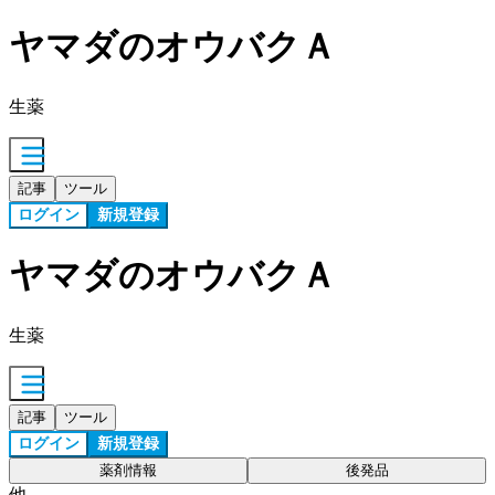
ヤマダのオウバクＡ
生薬
記事
ツール
ログイン
新規登録
ヤマダのオウバクＡ
生薬
記事
ツール
ログイン
新規登録
薬剤情報
後発品
他