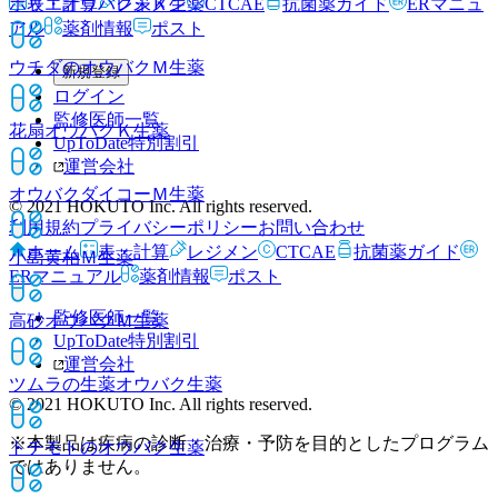
表・計算
レジメン
CTCAE
抗菌薬ガイド
ERマニュ
ホリエオウバク末Ｋ
生薬
アル
薬剤情報
ポスト
ウチダのオウバクＭ
生薬
新規登録
ログイン
監修医師一覧
花扇オウバクＫ
生薬
UpToDate特別割引
運営会社
オウバクダイコーＭ
生薬
© 2021 HOKUTO Inc. All rights reserved.
利用規約
プライバシーポリシー
お問い合わせ
ホーム
表・計算
レジメン
CTCAE
抗菌薬ガイド
小島黄柏Ｍ
生薬
ERマニュアル
薬剤情報
ポスト
監修医師一覧
高砂オウバクＭ
生薬
UpToDate特別割引
運営会社
ツムラの生薬オウバク
生薬
© 2021 HOKUTO Inc. All rights reserved.
※本製品は疾病の診断・治療・予防を目的としたプログラム
トチモトのオウバク
生薬
ではありません。