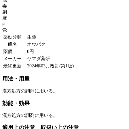
毒
劇
麻
向
覚
薬効分類
生薬
一般名
オウバク
薬価
0
円
メーカー
ヤマダ薬研
最終更新
2024年03月改訂(第1版)
用法・用量
漢方処方の調剤に用いる。
効能・効果
漢方処方の調剤に用いる。
適用上の注意、取扱い上の注意