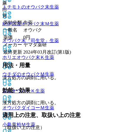
麻
トチモトのオウバク末
生薬
向
覚
薬効分類
生薬
紀伊国屋オウバク末Ｍ
生薬
一般名
オウバク
薬価
0
円
オウバク末「司生堂」
生薬
メーカー
ヤマダ薬研
最終更新
2024年03月改訂(第1版)
ホリエオウバク末Ｋ
生薬
用法・用量
ウチダのオウバクＭ
生薬
漢方処方の調剤に用いる。
効能・効果
花扇オウバクＫ
生薬
漢方処方の調剤に用いる。
オウバクダイコーＭ
生薬
適用上の注意、取扱い上の注意
小島黄柏Ｍ
生薬
（取扱い上の注意）