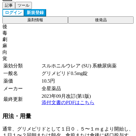
記事
ツール
ログイン
新規登録
薬剤情報
後発品
後
毒
劇
麻
向
覚
薬効分類
スルホニルウレア (SU) 系糖尿病薬
一般名
グリメピリド0.5mg錠
薬価
10.5
円
メーカー
全星薬品
2023年09月改訂(第1版)
最終更新
添付文書のPDFはこちら
用法・用量
通常、グリメピリドとして１日０．５〜１ｍｇより開始し、
１日１〜２回朝または朝夕、食前または食後に経口投与す