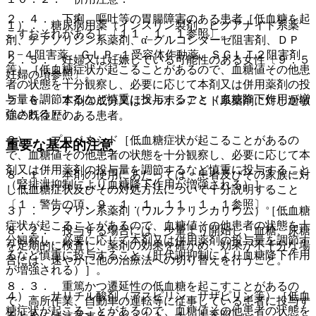
２．４． 下痢、嘔吐等の胃腸障害のある患者［低血糖を起
１）． 糖尿病用薬（インスリン製剤、ビグアナイド系薬
こすおそれがある］〔１１．１．１参照〕。
剤、チアゾリジン系薬剤、α−グルコシダーゼ阻害剤、ＤＰ
Ｐ−４阻害薬、ＧＬＰ−１受容体作動薬、ＳＧＬＴ２阻害剤
２．５． 妊婦又は妊娠している可能性のある女性〔９．５
等）［低血糖症状が起こることがあるので、血糖値その他患
妊婦の項参照〕。
者の状態を十分観察し、必要に応じて本剤又は併用薬剤の投
与量を調節するなど慎重に投与すること（血糖降下作用が増
２．６． 本剤の成分又はスルホンアミド系薬剤に対し過敏
強される）］。
症の既往歴のある患者。
２）． プロベネシド［低血糖症状が起こることがあるの
重要な基本的注意
で、血糖値その他患者の状態を十分観察し、必要に応じて本
剤又は併用薬剤の投与量を調節するなど慎重に投与すること
８．１． 本剤の使用にあたっては、患者及びその家族に対
（腎排泄抑制により血糖降下作用が増強される）］。
し低血糖症状及びその対処方法について十分説明すること
〔１．警告の項、９．１．１、１１．１．１参照〕。
３）． クマリン系薬剤（ワルファリンカリウム）［低血糖
症状が起こることがあるので、血糖値その他患者の状態を十
８．２． 投与する場合には、少量より開始し、血糖、尿糖
分観察し、必要に応じて本剤又は併用薬剤の投与量を調節す
を定期的に検査し、薬剤の効果を確かめ、効果が不十分な場
るなど慎重に投与すること（肝代謝抑制により血糖降下作用
合には、速やかに他の治療法への切り替えを行うこと。
が増強される）］。
８．３． 重篤かつ遷延性の低血糖を起こすことがあるの
４）． サリチル酸剤（アスピリン、サザピリン等）［低血
で、高所作業、自動車の運転等に従事している患者に投与す
糖症状が起こることがあるので、血糖値その他患者の状態を
るときには注意すること〔１１．１．１参照〕。