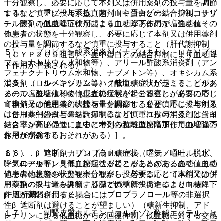
十分観察し、必要に応じて本剤又は併用薬剤の投与量を調節
するなど慎重に投与すること（血中蛋白との結合抑制、サリ
１４）． アゾール系抗真菌剤（ミコナゾール、フルコナゾ
チル酸剤の血糖降下作用により血糖降下作用が増強され
ール等）［低血糖症状が起こることがあるので、血糖値その
る）］。
他患者の状態を十分観察し、必要に応じて本剤又は併用薬剤
の投与量を調節するなど慎重に投与すること（肝代謝抑制
５）． プロピオン酸系消炎剤（ナプロキセン、ロキソプロ
（ＣＹＰ２Ｃ９阻害）、血中蛋白との結合抑制により血糖降
フェンナトリウム水和物等）、アリール酢酸系消炎剤（アン
下作用が増強される）］。
フェナクナトリウム水和物、ナブメトン等）、オキシカム系
消炎剤（ロルノキシカム等）［低血糖症状が起こることがあ
１５）． シベンゾリンコハク酸塩、ジソピラミド、ピルメ
るので、血糖値その他患者の状態を十分観察し、必要に応じ
ノール塩酸塩水和物［低血糖症状が起こることがあるので、
て本剤又は併用薬剤の投与量を調節するなど慎重に投与する
血糖値その他患者の状態を十分観察し、必要に応じて本剤又
こと（血中蛋白との結合抑制により、これらの消炎剤は蛋白
は併用薬剤の投与量を調節するなど慎重に投与すること（イ
結合率が高いので、血中に本剤の遊離型が増加して血糖降下
ンスリン分泌促進によると考えられる血糖降下作用の増強の
作用が増強するおそれがある）］。
おそれがある）］。
６）． β−遮断剤（プロプラノロール、アテノロール、ピ
１６）． アドレナリン［高血糖症状（嘔気・嘔吐、脱水、
ンドロール等）［低血糖症状が起こることがあるので、血糖
呼気のアセトン臭等）が起こることがあるので、血糖値その
値その他患者の状態を十分観察し、必要に応じて本剤又は併
他患者の状態を十分観察しながら投与すること（末梢でのブ
用薬剤の投与量を調節するなど慎重に投与すること（特に
ドウ糖の取り込み抑制、肝臓での糖新生促進により血糖降下
β−遮断剤と併用する場合にはプロプラノロール等の非選択
作用が減弱される）］。
性β−遮断剤は避けることが望ましい）（糖新生抑制、アド
１７）． 副腎皮質ホルモン（コルチゾン酢酸エステル、ヒ
レナリンによる低血糖からの回復抑制、低血糖に対する交感