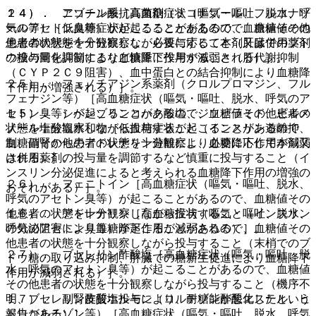
１４）． アゾール系抗真菌剤（ミコナゾール、フルコナゾ
２４）． ニコチン酸［高血糖症状（嘔気・嘔吐、脱水、呼
ール等）［低血糖症状が起こることがあるので、血糖値その
気のアセトン臭等）が起こることがあるので、血糖値その他
他患者の状態を十分観察し、必要に応じて本剤又は併用薬剤
患者の状態を十分観察しながら投与すること（肝臓でのブド
の投与量を調節するなど慎重に投与すること（肝代謝抑制
ウ糖の同化抑制により血糖降下作用が減弱される）］。
（ＣＹＰ２Ｃ９阻害）、血中蛋白との結合抑制により血糖降
２５）． フェノチアジン系薬剤（クロルプロマジン、フル
下作用が増強される）］。
フェナジン等）［高血糖症状（嘔気・嘔吐、脱水、呼気のア
１５）． シベンゾリンコハク酸塩、ジソピラミド、ピルメ
セトン臭等）が起こることがあるので、血糖値その他患者の
ノール塩酸塩水和物［低血糖症状が起こることがあるので、
状態を十分観察しながら投与すること（インスリン遊離抑
血糖値その他患者の状態を十分観察し、必要に応じて本剤又
制、副腎からのアドレナリン遊離により血糖降下作用が減弱
は併用薬剤の投与量を調節するなど慎重に投与すること（イ
される）］。
ンスリン分泌促進によると考えられる血糖降下作用の増強の
２６）． フェニトイン［高血糖症状（嘔気・嘔吐、脱水、
おそれがある）］。
呼気のアセトン臭等）が起こることがあるので、血糖値その
１６）． アドレナリン［高血糖症状（嘔気・嘔吐、脱水、
他患者の状態を十分観察しながら投与すること（インスリン
呼気のアセトン臭等）が起こることがあるので、血糖値その
の分泌阻害により血糖降下作用が減弱される）］。
他患者の状態を十分観察しながら投与すること（末梢でのブ
２７）． ブセレリン酢酸塩［高血糖症状（嘔気・嘔吐、脱
ドウ糖の取り込み抑制、肝臓での糖新生促進により血糖降下
水、呼気のアセトン臭等）が起こることがあるので、血糖値
作用が減弱される）］。
その他患者の状態を十分観察しながら投与すること（機序不
１７）． 副腎皮質ホルモン（コルチゾン酢酸エステル、ヒ
明、ブセレリン酢酸塩投与により、耐糖能が悪化したという
ドロコルチゾン等）［高血糖症状（嘔気・嘔吐、脱水、呼気
報告がある）］。