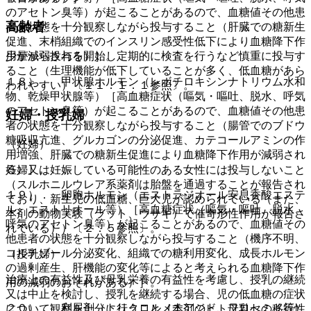
のアセトン臭等）が起こることがあるので、血糖値その他患
高齢者
者の状態を十分観察しながら投与すること（肝臓での糖新生
促進、末梢組織でのインスリン感受性低下により血糖降下作
用が減弱される）］。
少量から投与を開始し定期的に検査を行うなど慎重に投与す
ること（生理機能が低下していることが多く、低血糖があら
１８）． 甲状腺ホルモン（レボチロキシンナトリウム水和
われやすい）〔１１．１．１参照〕。
物、乾燥甲状腺等）［高血糖症状（嘔気・嘔吐、脱水、呼気
のアセトン臭等）が起こることがあるので、血糖値その他患
妊婦・授乳婦
者の状態を十分観察しながら投与すること（腸管でのブドウ
糖吸収亢進、グルカゴンの分泌促進、カテコールアミンの作
（妊婦）
用増強、肝臓での糖新生促進により血糖降下作用が減弱され
る）］。
妊婦又は妊娠している可能性のある女性には投与しないこと
（スルホニルウレア系薬剤は胎盤を通過することが報告され
１９）． 卵胞ホルモン（エストラジオール安息香酸エステ
ており、新生児の低血糖、巨大児が認められている（また、
ル、エストリオール等）［高血糖症状（嘔気・嘔吐、脱水、
本剤の動物実験（ラット、ウサギ）で催奇形性作用が報告さ
呼気のアセトン臭等）が起こることがあるので、血糖値その
れている））〔２．５参照〕。
他患者の状態を十分観察しながら投与すること（機序不明、
コルチゾール分泌変化、組織での糖利用変化、成長ホルモン
（授乳婦）
の過剰産生、肝機能の変化等によると考えられる血糖降下作
治療上の有益性及び母乳栄養の有益性を考慮し、授乳の継続
用の減弱のおそれがある）］。
又は中止を検討し、授乳を継続する場合、児の低血糖の症状
２０）． 利尿剤（トリクロルメチアジド、フロセミド等）
について観察を十分に行うこと（本剤のヒト母乳への移行性