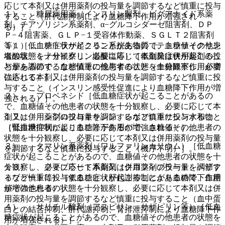
応じて本剤又は併用薬剤の投与量を調節するなど慎重に投与
１）． 糖尿病用薬（インスリン製剤、ビグアナイド系薬
すること（肝代謝抑制により血糖降下作用が増強され
剤、チアゾリジン系薬剤、α−グルコシダーゼ阻害剤、ＤＰ
る）］。
Ｐ−４阻害薬、ＧＬＰ−１受容体作動薬、ＳＧＬＴ２阻害剤
等）［低血糖症状が起こることがあるので、血糖値その他患
１１）． テトラサイクリン系抗生物質（テトラサイクリン
者の状態を十分観察し、必要に応じて本剤又は併用薬剤の投
塩酸塩、ミノサイクリン塩酸塩等）［低血糖症状が起こるこ
与量を調節するなど慎重に投与すること（血糖降下作用が増
とがあるので、血糖値その他患者の状態を十分観察し、必要
強される）］。
に応じて本剤又は併用薬剤の投与量を調節するなど慎重に投
与すること（インスリン感受性促進により血糖降下作用が増
２）． プロベネシド［低血糖症状が起こることがあるの
強される）］。
で、血糖値その他患者の状態を十分観察し、必要に応じて本
剤又は併用薬剤の投与量を調節するなど慎重に投与すること
１２）． シプロフロキサシン、レボフロキサシン水和物
（腎排泄抑制により血糖降下作用が増強される）］。
［低血糖症状が起こることがあるので、血糖値その他患者の
状態を十分観察し、必要に応じて本剤又は併用薬剤の投与量
３）． クマリン系薬剤（ワルファリンカリウム）［低血糖
を調節するなど慎重に投与すること（機序不明）］。
症状が起こることがあるので、血糖値その他患者の状態を十
分観察し、必要に応じて本剤又は併用薬剤の投与量を調節す
１３）． フィブラート系薬剤（クロフィブラート、ベザフ
るなど慎重に投与すること（肝代謝抑制により血糖降下作用
ィブラート等）［低血糖症状が起こることがあるので、血糖
が増強される）］。
値その他患者の状態を十分観察し、必要に応じて本剤又は併
用薬剤の投与量を調節するなど慎重に投与すること（血中蛋
４）． サリチル酸剤（アスピリン、サザピリン等）［低血
白との結合抑制、肝代謝抑制、腎排泄抑制により血糖降下作
糖症状が起こることがあるので、血糖値その他患者の状態を
用が増強される）］。