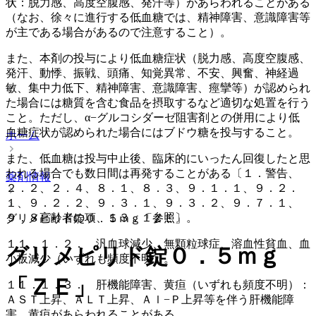
状：脱力感、高度空腹感、発汗等）があらわれることがある
（なお、徐々に進行する低血糖では、精神障害、意識障害等
が主である場合があるので注意すること）。
また、本剤の投与により低血糖症状（脱力感、高度空腹感、
発汗、動悸、振戦、頭痛、知覚異常、不安、興奮、神経過
敏、集中力低下、精神障害、意識障害、痙攣等）が認められ
た場合には糖質を含む食品を摂取するなど適切な処置を行う
こと。ただし、α−グルコシダーゼ阻害剤との併用により低
血糖症状が認められた場合にはブドウ糖を投与すること。
ホーム
また、低血糖は投与中止後、臨床的にいったん回復したと思
われる場合でも数日間は再発することがある〔１．警告、
薬剤情報
２．２、２．４、８．１、８．３、９．１．１、９．２．
１、９．２．２、９．３．１、９．３．２、９．７．１、
９．８高齢者の項、１３．１参照〕。
グリメピリド錠０．５ｍｇ「ＺＥ」
１１．１．２． 汎血球減少、無顆粒球症、溶血性貧血、血
グリメピリド錠０．５ｍｇ
小板減少（いずれも頻度不明）。
「ＺＥ」
１１．１．３． 肝機能障害、黄疸（いずれも頻度不明）：
ＡＳＴ上昇、ＡＬＴ上昇、Ａｌ−Ｐ上昇等を伴う肝機能障
害、黄疸があらわれることがある。