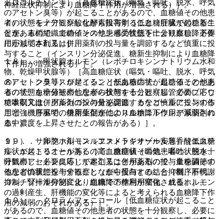
ドロコルチゾン等）［高血糖症状（嘔気・嘔吐、脱水、呼気
神経症状抑制により血糖降下作用が増強される）］。
のアセトン臭等）が起こることがあるので、血糖値その他患
７）． モノアミン酸化酵素阻害剤［低血糖症状が起こるこ
者の状態を十分観察しながら投与すること（肝臓での糖新生
とがあるので、血糖値その他患者の状態を十分観察し、必要
促進、末梢組織でのインスリン感受性低下により血糖降下作
に応じて本剤又は併用薬剤の投与量を調節するなど慎重に投
用が減弱される）］。
与すること（インスリン分泌促進、糖新生抑制により血糖降
１８）． 甲状腺ホルモン（レボチロキシンナトリウム水和
下作用が増強される）］。
物、乾燥甲状腺等）［高血糖症状（嘔気・嘔吐、脱水、呼気
８）． クラリスロマイシン［低血糖症状が起こることがあ
のアセトン臭等）が起こることがあるので、血糖値その他患
るので、血糖値その他患者の状態を十分観察し、必要に応じ
者の状態を十分観察しながら投与すること（腸管でのブドウ
て本剤又は併用薬剤の投与量を調節するなど慎重に投与する
糖吸収亢進、グルカゴンの分泌促進、カテコールアミンの作
こと（機序不明、併用薬剤が他のスルホニルウレア系薬剤の
用増強、肝臓での糖新生促進により血糖降下作用が減弱され
血中濃度を上昇させたとの報告がある）］。
る）］。
９）． サルファ剤（スルファメトキサゾール等）［低血糖
１９）． 卵胞ホルモン（エストラジオール安息香酸エステ
症状が起こることがあるので、血糖値その他患者の状態を十
ル、エストリオール等）［高血糖症状（嘔気・嘔吐、脱水、
分観察し、必要に応じて本剤又は併用薬剤の投与量を調節す
呼気のアセトン臭等）が起こることがあるので、血糖値その
るなど慎重に投与すること（血中蛋白との結合抑制、肝代謝
他患者の状態を十分観察しながら投与すること（機序不明、
抑制、腎排泄抑制により血糖降下作用が増強される）］。
コルチゾール分泌変化、組織での糖利用変化、成長ホルモン
の過剰産生、肝機能の変化等によると考えられる血糖降下作
１０）． クロラムフェニコール［低血糖症状が起こること
用の減弱のおそれがある）］。
があるので、血糖値その他患者の状態を十分観察し、必要に