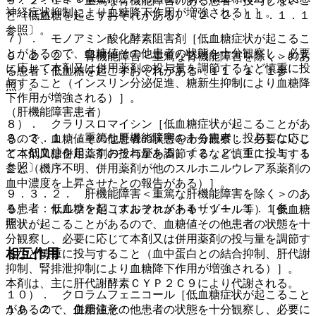
９．２．１． 重篤な腎機能障害のある患者：投与しないこ
神経症状抑制により血糖降下作用が増強される）］。
と（低血糖を起こすおそれがある）〔２．２、１１．１．１
参照〕。
７）． モノアミン酸化酵素阻害剤［低血糖症状が起こるこ
とがあるので、血糖値その他患者の状態を十分観察し、必要
９．２．２． 腎機能障害＜重篤な腎機能障害を除く＞のあ
に応じて本剤又は併用薬剤の投与量を調節するなど慎重に投
る患者：低血糖を起こすおそれがある〔１１．１．１参
与すること（インスリン分泌促進、糖新生抑制により血糖降
照〕。
下作用が増強される）］。
（肝機能障害患者）
８）． クラリスロマイシン［低血糖症状が起こることがあ
９．３．１． 重篤な肝機能障害のある患者：投与しないこ
るので、血糖値その他患者の状態を十分観察し、必要に応じ
と（低血糖を起こすおそれがある）〔２．２、１１．１．１
て本剤又は併用薬剤の投与量を調節するなど慎重に投与する
参照〕。
こと（機序不明、併用薬剤が他のスルホニルウレア系薬剤の
血中濃度を上昇させたとの報告がある）］。
９．３．２． 肝機能障害＜重篤な肝機能障害を除く＞のあ
る患者：低血糖を起こすおそれがある〔１１．１．１参
９）． サルファ剤（スルファメトキサゾール等）［低血糖
照〕。
症状が起こることがあるので、血糖値その他患者の状態を十
分観察し、必要に応じて本剤又は併用薬剤の投与量を調節す
相互作用
るなど慎重に投与すること（血中蛋白との結合抑制、肝代謝
抑制、腎排泄抑制により血糖降下作用が増強される）］。
本剤は、主に肝代謝酵素ＣＹＰ２Ｃ９により代謝される。
１０）． クロラムフェニコール［低血糖症状が起こること
１０．２． 併用注意：
があるので、血糖値その他患者の状態を十分観察し、必要に