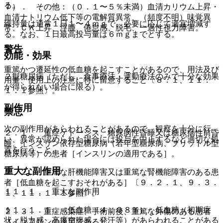
る。
７）． その他：（０．１〜５％未満）血清カリウム上昇・
血清ナトリウム低下等の電解質異常、（頻度不明）味覚異
維持量は通常１日１〜４ｍｇで、必要に応じて適宜増減す
常、ＣＫ上昇、浮腫、倦怠感、脱毛、一過性視力障害。
る。なお、１日最高投与量は６ｍｇまでとする。
警告
効能・効果
重篤かつ遷延性の低血糖を起こすことがあるので、用法及び
２型糖尿病（ただし、食事療法・運動療法のみで十分な効果
用量、使用上の注意に特に留意すること〔８．１、１１．
が得られない場合に限る）。
１．１参照〕。
副作用
禁忌
次の副作用があらわれることがあるので、観察を十分に行
２．１． 重症ケトーシス、糖尿病性昏睡又は糖尿病性前昏
い、異常が認められた場合には投与を中止するなど適切な処
睡、インスリン依存型糖尿病（若年型糖尿病、ブリットル型
置を行うこと。
糖尿病等）の患者［インスリンの適用である］。
重大な副作用
２．２． 重篤な肝機能障害又は重篤な腎機能障害のある患
者［低血糖を起こすおそれがある］〔９．２．１、９．３．
１１．１． 重大な副作用
１、１１．１．１参照〕。
１１．１．１． 低血糖（４．０８％）：低血糖（初期症
２．３． 重症感染症、手術前後、重篤な外傷のある患者
状：脱力感、高度空腹感、発汗等）があらわれることがある
［インスリンの適用である］。