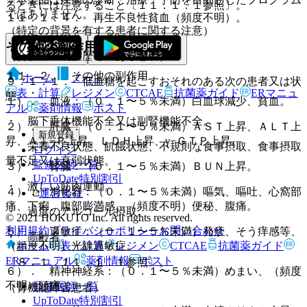
るときには注意すること〔１１．１．１参照〕。
ではありません。
１１．１．４． 再生不良性貧血（頻度不明）。
（特定の背景を有する患者に関する注意）
その他の副作用
（合併症・既往歴等のある患者）
１１．２． その他の副作用
ホーム
ノート
９．１．１． 低血糖を起こすおそれのある次の患者又は状
表・計算
レジメン
CTCAE
抗菌薬ガイド
ERマニュ
態。
１）． 血液：（０．１〜５％未満）白血球減少、貧血。
アル
薬剤情報
ポスト
・ 脳下垂体機能不全又は副腎機能不全。
２）． 肝臓：（０．１〜５％未満）ＡＳＴ上昇、ＡＬＴ上
新規登録
昇、Ａｌ−Ｐ上昇、ＬＤＨ上昇、γ−ＧＴＰ上昇。
・ 栄養不良状態、飢餓状態、不規則な食事摂取、食事摂取
ログイン
量不足又は衰弱状態。
監修医師一覧
３）． 腎臓：（０．１〜５％未満）ＢＵＮ上昇。
UpToDate特別割引
・ 激しい筋肉運動。
４）． 消化器：（０．１〜５％未満）嘔気、嘔吐、心窩部
運営会社
痛、下痢、腹部膨満感、（頻度不明）便秘、腹痛。
・ 過度のアルコール摂取。
© 2021 HOKUTO Inc. All rights reserved.
利用規約
プライバシーポリシー
お問い合わせ
５）． 過敏症：（０．１〜５％未満）発疹、そう痒感等、
・ 高齢者。
ホーム
表・計算
レジメン
CTCAE
抗菌薬ガイド
（頻度不明）光線過敏症。
ERマニュアル
薬剤情報
ポスト
〔８．１、１１．１．１参照〕。
６）． 精神神経系：（０．１〜５％未満）めまい、（頻度
不明）頭痛。
監修医師一覧
（腎機能障害患者）
UpToDate特別割引