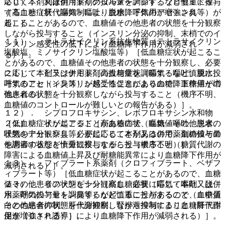
応じて本剤又は併用薬剤の投与量を調節するなど慎重に投与
２０）． 利尿剤（トリクロルメチアジド、フロセミド等）
すること（肝代謝抑制により血糖降下作用が増強され
［高血糖症状（嘔気・嘔吐、脱水、呼気のアセトン臭等）が
る）］。
起こることがあるので、血糖値その他患者の状態を十分観察
しながら投与すること（インスリン分泌の抑制、末梢でのイ
１１）． テトラサイクリン系抗生物質（テトラサイクリン
ンスリン感受性の低下により血糖降下作用が減弱され
塩酸塩、ミノサイクリン塩酸塩等）［低血糖症状が起こるこ
る）］。
とがあるので、血糖値その他患者の状態を十分観察し、必要
に応じて本剤又は併用薬剤の投与量を調節するなど慎重に投
２１）． ピラジナミド［高血糖症状（嘔気・嘔吐、脱水、
与すること（インスリン感受性促進により血糖降下作用が増
呼気のアセトン臭等）が起こることがあるので、血糖値その
強される）］。
他患者の状態を十分観察しながら投与すること（機序不明、
血糖値のコントロールが難しいとの報告がある）］。
１２）． シプロフロキサシン、レボフロキサシン水和物
［低血糖症状が起こることがあるので、血糖値その他患者の
２２）． イソニアジド［高血糖症状（嘔気・嘔吐、脱水、
状態を十分観察し、必要に応じて本剤又は併用薬剤の投与量
呼気のアセトン臭等）が起こることがあるので、血糖値その
を調節するなど慎重に投与すること（機序不明）］。
他患者の状態を十分観察しながら投与すること（糖質代謝の
障害による血糖値上昇及び耐糖能異常により血糖降下作用が
１３）． フィブラート系薬剤（クロフィブラート、ベザフ
減弱される）］。
ィブラート等）［低血糖症状が起こることがあるので、血糖
値その他患者の状態を十分観察し、必要に応じて本剤又は併
２３）． リファンピシン［高血糖症状（嘔気・嘔吐、脱
用薬剤の投与量を調節するなど慎重に投与すること（血中蛋
水、呼気のアセトン臭等）が起こることがあるので、血糖値
白との結合抑制、肝代謝抑制、腎排泄抑制により血糖降下作
その他患者の状態を十分観察しながら投与すること（肝代謝
用が増強される）］。
促進（ＣＹＰ誘導）により血糖降下作用が減弱される）］。