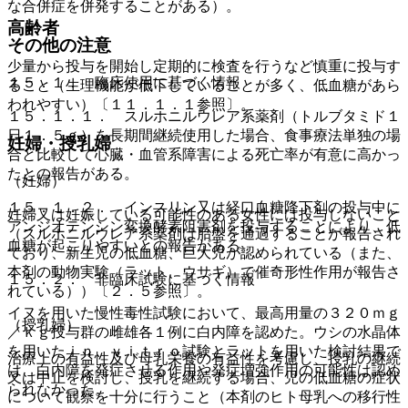
な合併症を併発することがある）。
高齢者
その他の注意
少量から投与を開始し定期的に検査を行うなど慎重に投与す
１５．１． 臨床使用に基づく情報
ること（生理機能が低下していることが多く、低血糖があら
われやすい）〔１１．１．１参照〕。
１５．１．１． スルホニルウレア系薬剤（トルブタミド１
日１．５ｇ）を長期間継続使用した場合、食事療法単独の場
妊婦・授乳婦
合と比較して心臓・血管系障害による死亡率が有意に高かっ
たとの報告がある。
（妊婦）
１５．１．２． インスリン又は経口血糖降下剤の投与中に
妊婦又は妊娠している可能性のある女性には投与しないこと
アンジオテンシン変換酵素阻害剤を投与することにより、低
（スルホニルウレア系薬剤は胎盤を通過することが報告され
血糖が起こりやすいとの報告がある。
ており、新生児の低血糖、巨大児が認められている（また、
本剤の動物実験（ラット、ウサギ）で催奇形性作用が報告さ
１５．２． 非臨床試験に基づく情報
れている））〔２．５参照〕。
イヌを用いた慢性毒性試験において、最高用量の３２０ｍｇ
（授乳婦）
／ｋｇ投与群の雌雄各１例に白内障を認めた。ウシの水晶体
を用いたｉｎ ｖｉｔｒｏ試験とラットを用いた検討結果で
治療上の有益性及び母乳栄養の有益性を考慮し、授乳の継続
は、白内障を発症させる作用や発症増強作用の可能性は認め
又は中止を検討し、授乳を継続する場合、児の低血糖の症状
られなかった。
について観察を十分に行うこと（本剤のヒト母乳への移行性