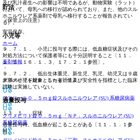
及び乳汁産生への影響は不明であるが、動物実験（ラット）
貯法
において、母乳への移行が認められており、また、他のスル
ホニルウレア系薬剤で母乳へ移行することが報告されてい
（保管上の注意）
る）。
室温保存。
小児等
ホーム
９．７．１． 小児に投与する際には、低血糖症状及びその
対処方法について保護者等にも十分説明すること〔１１．
薬剤情報
１．１、１６．１．３、１７．２．１参照〕。
９．７．２． 低出生体重児、新生児、乳児、幼児又は９歳
グリメピリド錠０．５ｍｇ「ＺＥ」
未満の小児を対象とした有効性及び安全性を指標とした臨床
試験は実施していない。
アマリール０．５ｍｇ錠
スルホニルウレア (SU) 系糖尿病薬
過量投与
１３．１． 症状
グリメピリド錠０．５ｍｇ「ＮＰ」
スルホニルウレア (SU)
系糖尿病薬
過量投与時、低血糖が起こることがある〔１１．１．１参
照〕。