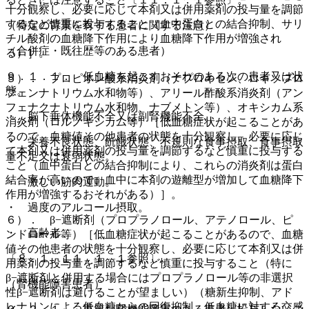
十分観察し、必要に応じて本剤又は併用薬剤の投与量を調節
するなど慎重に投与すること（血中蛋白との結合抑制、サリ
（特定の背景を有する患者に関する注意）
チル酸剤の血糖降下作用により血糖降下作用が増強され
（合併症・既往歴等のある患者）
る）］。
９．１．１． 低血糖を起こすおそれのある次の患者又は状
５）． プロピオン酸系消炎剤（ナプロキセン、ロキソプロ
態。
フェンナトリウム水和物等）、アリール酢酸系消炎剤（アン
フェナクナトリウム水和物、ナブメトン等）、オキシカム系
・ 脳下垂体機能不全又は副腎機能不全。
消炎剤（ロルノキシカム等）［低血糖症状が起こることがあ
るので、血糖値その他患者の状態を十分観察し、必要に応じ
・ 栄養不良状態、飢餓状態、不規則な食事摂取、食事摂取
て本剤又は併用薬剤の投与量を調節するなど慎重に投与する
量不足又は衰弱状態。
こと（血中蛋白との結合抑制により、これらの消炎剤は蛋白
結合率が高いので、血中に本剤の遊離型が増加して血糖降下
・ 激しい筋肉運動。
作用が増強するおそれがある）］。
・ 過度のアルコール摂取。
６）． β−遮断剤（プロプラノロール、アテノロール、ピ
・ 高齢者。
ンドロール等）［低血糖症状が起こることがあるので、血糖
値その他患者の状態を十分観察し、必要に応じて本剤又は併
〔８．１、１１．１．１参照〕。
用薬剤の投与量を調節するなど慎重に投与すること（特に
β−遮断剤と併用する場合にはプロプラノロール等の非選択
（腎機能障害患者）
性β−遮断剤は避けることが望ましい）（糖新生抑制、アド
レナリンによる低血糖からの回復抑制、低血糖に対する交感