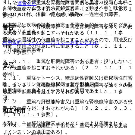
７）． その他：（０．１〜５％未満）血清カリウム上昇・
９．２．１． 重篤な腎機能障害のある患者：投与しないこ
運営会社
血清ナトリウム低下等の電解質異常、（頻度不明）味覚異
と（低血糖を起こすおそれがある）〔２．２、１１．１．１
© 2021 HOKUTO Inc. All rights reserved.
常、ＣＫ上昇、浮腫、倦怠感、脱毛、一過性視力障害。
参照〕。
※本製品は疾病の診断・治療・予防を目的としたプログラム
９．２．２． 腎機能障害＜重篤な腎機能障害を除く＞のあ
警告
ではありません。
る患者：低血糖を起こすおそれがある〔１１．１．１参
照〕。
重篤かつ遷延性の低血糖を起こすことがあるので、用法及び
利用規約
プライバシーポリシー
お問い合わせ
用量、使用上の注意に特に留意すること〔８．１、１１．
（肝機能障害患者）
１．１参照〕。
９．３．１． 重篤な肝機能障害のある患者：投与しないこ
禁忌
と（低血糖を起こすおそれがある）〔２．２、１１．１．１
参照〕。
２．１． 重症ケトーシス、糖尿病性昏睡又は糖尿病性前昏
睡、インスリン依存型糖尿病（若年型糖尿病、ブリットル型
９．３．２． 肝機能障害＜重篤な肝機能障害を除く＞のあ
糖尿病等）の患者［インスリンの適用である］。
る患者：低血糖を起こすおそれがある〔１１．１．１参
照〕。
２．２． 重篤な肝機能障害又は重篤な腎機能障害のある患
者［低血糖を起こすおそれがある］〔９．２．１、９．３．
相互作用
１、１１．１．１参照〕。
本剤は、主に肝代謝酵素ＣＹＰ２Ｃ９により代謝される。
２．３． 重症感染症、手術前後、重篤な外傷のある患者
［インスリンの適用である］。
１０．２． 併用注意：