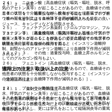
２４）． ニコチン酸［高血糖症状（嘔気・嘔吐、脱水、呼
１３．２． 処置
気のアセトン臭等）が起こることがあるので、血糖値その他
患者の状態を十分観察しながら投与すること（肝臓でのブド
１３．２．１． 過量投与時、飲食が可能な場合：ブドウ糖
ウ糖の同化抑制により血糖降下作用が減弱される）］。
（５〜１５ｇ）又は１０〜３０ｇの砂糖の入った吸収の良い
ジュース、キャンディなどを摂取させる。
２５）． フェノチアジン系薬剤（クロルプロマジン、フル
フェナジン等）［高血糖症状（嘔気・嘔吐、脱水、呼気のア
１３．２．２． 過量投与時、意識障害がある場合：ブドウ
セトン臭等）が起こることがあるので、血糖値その他患者の
糖液（５０％２０ｍＬ）を静注し、必要に応じて５％ブドウ
状態を十分観察しながら投与すること（インスリン遊離抑
糖液点滴により血糖値の維持を図る。
制、副腎からのアドレナリン遊離により血糖降下作用が減弱
１３．２．３． その他：過量投与時、血糖上昇ホルモンと
される）］。
してのグルカゴン投与もよい。
２６）． フェニトイン［高血糖症状（嘔気・嘔吐、脱水、
呼気のアセトン臭等）が起こることがあるので、血糖値その
適用上の注意、取扱い上の注意
他患者の状態を十分観察しながら投与すること（インスリン
の分泌阻害により血糖降下作用が減弱される）］。
（適用上の注意）
２７）． ブセレリン酢酸塩［高血糖症状（嘔気・嘔吐、脱
１４．１． 薬剤交付時の注意
水、呼気のアセトン臭等）が起こることがあるので、血糖値
ＰＴＰ包装の薬剤はＰＴＰシートから取り出して服用するよ
その他患者の状態を十分観察しながら投与すること（機序不
う指導すること（ＰＴＰシートの誤飲により、硬い鋭角部が
明、ブセレリン酢酸塩投与により、耐糖能が悪化したという
食道粘膜へ刺入し、更には穿孔をおこして縦隔洞炎等の重篤
報告がある）］。