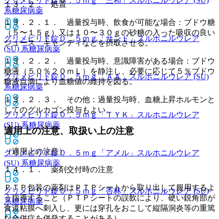
グリメピリド錠０．５ｍｇ「三和」
スルホニルウレア (SU)
１３．２． 処置
系糖尿病薬
１３．２．１． 過量投与時、飲食が可能な場合：ブドウ糖
（５〜１５ｇ）又は１０〜３０ｇの砂糖の入った吸収の良い
グリメピリド錠０．５ｍｇ「サンド」
スルホニルウレア
ジュース、キャンディなどを摂取させる。
(SU) 系糖尿病薬
１３．２．２． 過量投与時、意識障害がある場合：ブドウ
糖液（５０％２０ｍＬ）を静注し、必要に応じて５％ブドウ
グリメピリド錠０．５ｍｇ「ＡＡ」
スルホニルウレア (SU)
糖液点滴により血糖値の維持を図る。
系糖尿病薬
１３．２．３． その他：過量投与時、血糖上昇ホルモンと
してのグルカゴン投与もよい。
グリメピリド錠０．５ｍｇ「ＴＹＫ」
スルホニルウレア
(SU) 系糖尿病薬
適用上の注意、取扱い上の注意
（適用上の注意）
グリメピリド錠０．５ｍｇ「アメル」
スルホニルウレア
(SU) 系糖尿病薬
１４．１． 薬剤交付時の注意
ＰＴＰ包装の薬剤はＰＴＰシートから取り出して服用するよ
グリメピリド錠０．５ｍｇ「杏林」
スルホニルウレア (SU)
う指導すること（ＰＴＰシートの誤飲により、硬い鋭角部が
系糖尿病薬
食道粘膜へ刺入し、更には穿孔をおこして縦隔洞炎等の重篤
な合併症を併発することがある）。