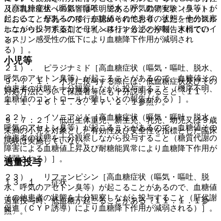
［高血糖症状（嘔気・嘔吐、脱水、呼気のアセトン臭等）が
及び乳汁産生への影響は不明であるが、動物実験（ラット）
起こることがあるので、血糖値その他患者の状態を十分観察
において、母乳への移行が認められており、また、他のスル
しながら投与すること（インスリン分泌の抑制、末梢でのイ
ホニルウレア系薬剤で母乳へ移行することが報告されてい
ンスリン感受性の低下により血糖降下作用が減弱され
る）。
る）］。
小児等
２１）． ピラジナミド［高血糖症状（嘔気・嘔吐、脱水、
呼気のアセトン臭等）が起こることがあるので、血糖値その
９．７．１． 小児に投与する際には、低血糖症状及びその
他患者の状態を十分観察しながら投与すること（機序不明、
対処方法について保護者等にも十分説明すること〔１１．
血糖値のコントロールが難しいとの報告がある）］。
１．１、１６．１．３、１７．２．１参照〕。
２２）． イソニアジド［高血糖症状（嘔気・嘔吐、脱水、
９．７．２． 低出生体重児、新生児、乳児、幼児又は９歳
呼気のアセトン臭等）が起こることがあるので、血糖値その
未満の小児を対象とした有効性及び安全性を指標とした臨床
他患者の状態を十分観察しながら投与すること（糖質代謝の
試験は実施していない。
障害による血糖値上昇及び耐糖能異常により血糖降下作用が
減弱される）］。
過量投与
２３）． リファンピシン［高血糖症状（嘔気・嘔吐、脱
１３．１． 症状
水、呼気のアセトン臭等）が起こることがあるので、血糖値
その他患者の状態を十分観察しながら投与すること（肝代謝
過量投与時、低血糖が起こることがある〔１１．１．１参
促進（ＣＹＰ誘導）により血糖降下作用が減弱される）］。
照〕。