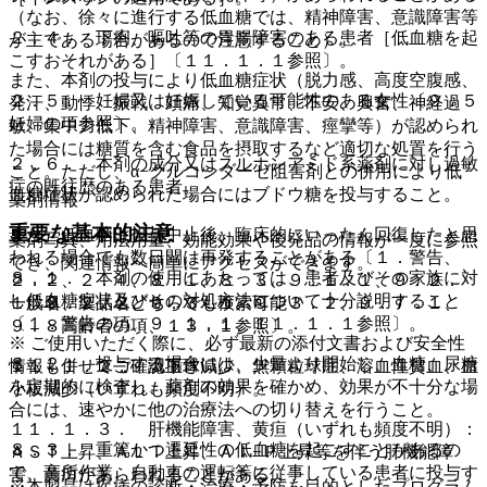
（なお、徐々に進行する低血糖では、精神障害、意識障害等
２．４． 下痢、嘔吐等の胃腸障害のある患者［低血糖を起
が主である場合があるので注意すること）。
こすおそれがある］〔１１．１．１参照〕。
また、本剤の投与により低血糖症状（脱力感、高度空腹感、
２．５． 妊婦又は妊娠している可能性のある女性〔９．５
発汗、動悸、振戦、頭痛、知覚異常、不安、興奮、神経過
妊婦の項参照〕。
敏、集中力低下、精神障害、意識障害、痙攣等）が認められ
た場合には糖質を含む食品を摂取するなど適切な処置を行う
２．６． 本剤の成分又はスルホンアミド系薬剤に対し過敏
こと。ただし、α−グルコシダーゼ阻害剤との併用により低
症の既往歴のある患者。
血糖症状が認められた場合にはブドウ糖を投与すること。
薬剤情報
重要な基本的注意
また、低血糖は投与中止後、臨床的にいったん回復したと思
薬剤写真、用法用量、効能効果や後発品の情報が一度に参照
われる場合でも数日間は再発することがある〔１．警告、
でき、関連情報へ簡単にアクセスができます。
８．１． 本剤の使用にあたっては、患者及びその家族に対
２．２、２．４、８．１、８．３、９．１．１、９．２．
し低血糖症状及びその対処方法について十分説明すること
一般名、製品名どちらでも検索可能！
１、９．２．２、９．３．１、９．３．２、９．７．１、
〔１．警告の項、９．１．１、１１．１．１参照〕。
９．８高齢者の項、１３．１参照〕。
※ ご使用いただく際に、必ず最新の添付文書および安全性
８．２． 投与する場合には、少量より開始し、血糖、尿糖
情報も併せてご確認下さい。
１１．１．２． 汎血球減少、無顆粒球症、溶血性貧血、血
を定期的に検査し、薬剤の効果を確かめ、効果が不十分な場
小板減少（いずれも頻度不明）。
合には、速やかに他の治療法への切り替えを行うこと。
１１．１．３． 肝機能障害、黄疸（いずれも頻度不明）：
８．３． 重篤かつ遷延性の低血糖を起こすことがあるの
ＡＳＴ上昇、ＡＬＴ上昇、Ａｌ−Ｐ上昇等を伴う肝機能障
で、高所作業、自動車の運転等に従事している患者に投与す
害、黄疸があらわれることがある。
※本製品は疾病の診断・治療・予防を目的としたプログラム