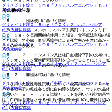
グリメピリド錠０．５ｍｇ「ＪＧ」
スルホニルウレア (SU)
その他の注意
系糖尿病薬
１５．１． 臨床使用に基づく情報
グリメピリド錠０．５ｍｇ「ＴＣＫ」
スルホニルウレア
(SU) 系糖尿病薬
１５．１．１． スルホニルウレア系薬剤（トルブタミド１
日１．５ｇ）を長期間継続使用した場合、食事療法単独の場
合と比較して心臓・血管系障害による死亡率が有意に高かっ
グリメピリド錠０．５ｍｇ「ＹＤ」
スルホニルウレア (SU)
たとの報告がある。
系糖尿病薬
１５．１．２． インスリン又は経口血糖降下剤の投与中に
アンジオテンシン変換酵素阻害剤を投与することにより、低
グリメピリド錠０．５ｍｇ「オーハラ」
スルホニルウレア
血糖が起こりやすいとの報告がある。
(SU) 系糖尿病薬
１５．２． 非臨床試験に基づく情報
グリメピリド錠０．５ｍｇ「科研」
スルホニルウレア (SU)
イヌを用いた慢性毒性試験において、最高用量の３２０ｍｇ
系糖尿病薬
／ｋｇ投与群の雌雄各１例に白内障を認めた。ウシの水晶体
を用いたｉｎ ｖｉｔｒｏ試験とラットを用いた検討結果で
は、白内障を発症させる作用や発症増強作用の可能性は認め
グリメピリド錠０．５ｍｇ「ケミファ」
スルホニルウレア
られなかった。
(SU) 系糖尿病薬