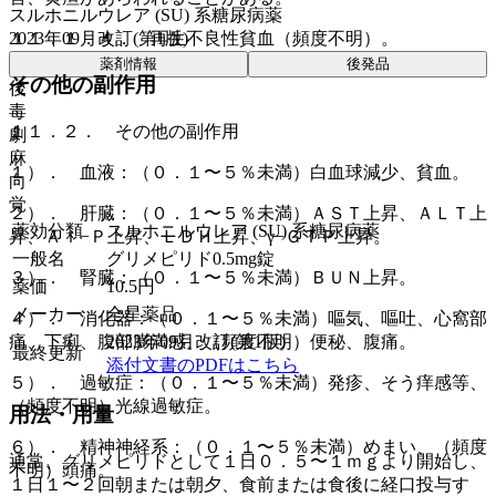
スルホニルウレア (SU) 系糖尿病薬
１１．１．４． 再生不良性貧血（頻度不明）。
2023年09月改訂(第1版)
薬剤情報
後発品
その他の副作用
後
毒
１１．２． その他の副作用
劇
麻
１）． 血液：（０．１〜５％未満）白血球減少、貧血。
向
覚
２）． 肝臓：（０．１〜５％未満）ＡＳＴ上昇、ＡＬＴ上
薬効分類
スルホニルウレア (SU) 系糖尿病薬
昇、Ａｌ−Ｐ上昇、ＬＤＨ上昇、γ−ＧＴＰ上昇。
一般名
グリメピリド0.5mg錠
３）． 腎臓：（０．１〜５％未満）ＢＵＮ上昇。
薬価
10.5
円
メーカー
全星薬品
４）． 消化器：（０．１〜５％未満）嘔気、嘔吐、心窩部
2023年09月改訂(第1版)
痛、下痢、腹部膨満感、（頻度不明）便秘、腹痛。
最終更新
添付文書のPDFはこちら
５）． 過敏症：（０．１〜５％未満）発疹、そう痒感等、
（頻度不明）光線過敏症。
用法・用量
６）． 精神神経系：（０．１〜５％未満）めまい、（頻度
通常、グリメピリドとして１日０．５〜１ｍｇより開始し、
不明）頭痛。
１日１〜２回朝または朝夕、食前または食後に経口投与す