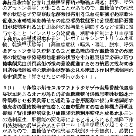
ドロコルチゾン等）［高血糖症状（嘔気・嘔吐、脱水、呼気
神経症状抑制により血糖降下作用が増強される）］。
のアセトン臭等）が起こることがあるので、血糖値その他患
７）． モノアミン酸化酵素阻害剤［低血糖症状が起こるこ
者の状態を十分観察しながら投与すること（肝臓での糖新生
とがあるので、血糖値その他患者の状態を十分観察し、必要
促進、末梢組織でのインスリン感受性低下により血糖降下作
に応じて本剤又は併用薬剤の投与量を調節するなど慎重に投
用が減弱される）］。
与すること（インスリン分泌促進、糖新生抑制により血糖降
１８）． 甲状腺ホルモン（レボチロキシンナトリウム水和
下作用が増強される）］。
物、乾燥甲状腺等）［高血糖症状（嘔気・嘔吐、脱水、呼気
８）． クラリスロマイシン［低血糖症状が起こることがあ
のアセトン臭等）が起こることがあるので、血糖値その他患
るので、血糖値その他患者の状態を十分観察し、必要に応じ
者の状態を十分観察しながら投与すること（腸管でのブドウ
て本剤又は併用薬剤の投与量を調節するなど慎重に投与する
糖吸収亢進、グルカゴンの分泌促進、カテコールアミンの作
こと（機序不明、併用薬剤が他のスルホニルウレア系薬剤の
用増強、肝臓での糖新生促進により血糖降下作用が減弱され
血中濃度を上昇させたとの報告がある）］。
る）］。
９）． サルファ剤（スルファメトキサゾール等）［低血糖
１９）． 卵胞ホルモン（エストラジオール安息香酸エステ
症状が起こることがあるので、血糖値その他患者の状態を十
ル、エストリオール等）［高血糖症状（嘔気・嘔吐、脱水、
分観察し、必要に応じて本剤又は併用薬剤の投与量を調節す
呼気のアセトン臭等）が起こることがあるので、血糖値その
るなど慎重に投与すること（血中蛋白との結合抑制、肝代謝
他患者の状態を十分観察しながら投与すること（機序不明、
抑制、腎排泄抑制により血糖降下作用が増強される）］。
コルチゾール分泌変化、組織での糖利用変化、成長ホルモン
の過剰産生、肝機能の変化等によると考えられる血糖降下作
１０）． クロラムフェニコール［低血糖症状が起こること
用の減弱のおそれがある）］。
があるので、血糖値その他患者の状態を十分観察し、必要に