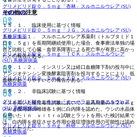
グリメピリド錠０．５ｍｇ「杏林」
スルホニルウレア (SU)
その他の注意
系糖尿病薬
１５．１． 臨床使用に基づく情報
グリメピリド錠０．５ｍｇ「ＪＧ」
スルホニルウレア (SU)
系糖尿病薬
１５．１．１． スルホニルウレア系薬剤（トルブタミド１
日１．５ｇ）を長期間継続使用した場合、食事療法単独の場
合と比較して心臓・血管系障害による死亡率が有意に高かっ
グリメピリド錠０．５ｍｇ「ＴＣＫ」
スルホニルウレア
たとの報告がある。
(SU) 系糖尿病薬
１５．１．２． インスリン又は経口血糖降下剤の投与中に
アンジオテンシン変換酵素阻害剤を投与することにより、低
グリメピリド錠０．５ｍｇ「ＹＤ」
スルホニルウレア (SU)
血糖が起こりやすいとの報告がある。
系糖尿病薬
１５．２． 非臨床試験に基づく情報
グリメピリド錠０．５ｍｇ「オーハラ」
スルホニルウレア
イヌを用いた慢性毒性試験において、最高用量の３２０ｍｇ
(SU) 系糖尿病薬
／ｋｇ投与群の雌雄各１例に白内障を認めた。ウシの水晶体
を用いたｉｎ ｖｉｔｒｏ試験とラットを用いた検討結果で
は、白内障を発症させる作用や発症増強作用の可能性は認め
グリメピリド錠０．５ｍｇ「科研」
スルホニルウレア (SU)
られなかった。
系糖尿病薬