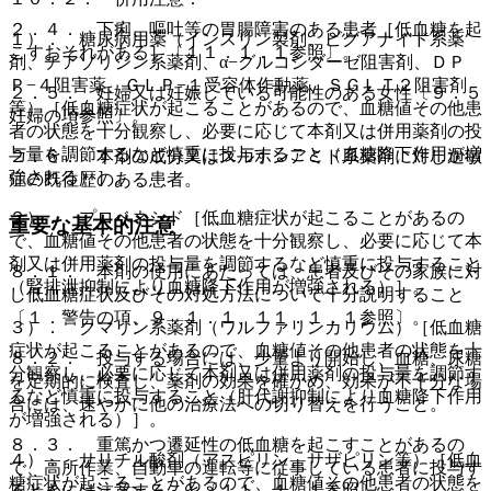
２．４． 下痢、嘔吐等の胃腸障害のある患者［低血糖を起
１）． 糖尿病用薬（インスリン製剤、ビグアナイド系薬
こすおそれがある］〔１１．１．１参照〕。
剤、チアゾリジン系薬剤、α−グルコシダーゼ阻害剤、ＤＰ
Ｐ−４阻害薬、ＧＬＰ−１受容体作動薬、ＳＧＬＴ２阻害剤
２．５． 妊婦又は妊娠している可能性のある女性〔９．５
等）［低血糖症状が起こることがあるので、血糖値その他患
妊婦の項参照〕。
者の状態を十分観察し、必要に応じて本剤又は併用薬剤の投
与量を調節するなど慎重に投与すること（血糖降下作用が増
２．６． 本剤の成分又はスルホンアミド系薬剤に対し過敏
強される）］。
症の既往歴のある患者。
２）． プロベネシド［低血糖症状が起こることがあるの
重要な基本的注意
で、血糖値その他患者の状態を十分観察し、必要に応じて本
剤又は併用薬剤の投与量を調節するなど慎重に投与すること
８．１． 本剤の使用にあたっては、患者及びその家族に対
（腎排泄抑制により血糖降下作用が増強される）］。
し低血糖症状及びその対処方法について十分説明すること
〔１．警告の項、９．１．１、１１．１．１参照〕。
３）． クマリン系薬剤（ワルファリンカリウム）［低血糖
症状が起こることがあるので、血糖値その他患者の状態を十
８．２． 投与する場合には、少量より開始し、血糖、尿糖
分観察し、必要に応じて本剤又は併用薬剤の投与量を調節す
を定期的に検査し、薬剤の効果を確かめ、効果が不十分な場
るなど慎重に投与すること（肝代謝抑制により血糖降下作用
合には、速やかに他の治療法への切り替えを行うこと。
が増強される）］。
８．３． 重篤かつ遷延性の低血糖を起こすことがあるの
４）． サリチル酸剤（アスピリン、サザピリン等）［低血
で、高所作業、自動車の運転等に従事している患者に投与す
糖症状が起こることがあるので、血糖値その他患者の状態を
るときには注意すること〔１１．１．１参照〕。