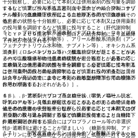
十分観察し、必要に応じて本剤又は併用薬剤の投与量を調節
するなど慎重に投与すること（血中蛋白との結合抑制、サリ
１４）． アゾール系抗真菌剤（ミコナゾール、フルコナゾ
チル酸剤の血糖降下作用により血糖降下作用が増強され
ール等）［低血糖症状が起こることがあるので、血糖値その
る）］。
他患者の状態を十分観察し、必要に応じて本剤又は併用薬剤
の投与量を調節するなど慎重に投与すること（肝代謝抑制
５）． プロピオン酸系消炎剤（ナプロキセン、ロキソプロ
（ＣＹＰ２Ｃ９阻害）、血中蛋白との結合抑制により血糖降
フェンナトリウム水和物等）、アリール酢酸系消炎剤（アン
下作用が増強される）］。
フェナクナトリウム水和物、ナブメトン等）、オキシカム系
消炎剤（ロルノキシカム等）［低血糖症状が起こることがあ
１５）． シベンゾリンコハク酸塩、ジソピラミド、ピルメ
るので、血糖値その他患者の状態を十分観察し、必要に応じ
ノール塩酸塩水和物［低血糖症状が起こることがあるので、
て本剤又は併用薬剤の投与量を調節するなど慎重に投与する
血糖値その他患者の状態を十分観察し、必要に応じて本剤又
こと（血中蛋白との結合抑制により、これらの消炎剤は蛋白
は併用薬剤の投与量を調節するなど慎重に投与すること（イ
結合率が高いので、血中に本剤の遊離型が増加して血糖降下
ンスリン分泌促進によると考えられる血糖降下作用の増強の
作用が増強するおそれがある）］。
おそれがある）］。
６）． β−遮断剤（プロプラノロール、アテノロール、ピ
１６）． アドレナリン［高血糖症状（嘔気・嘔吐、脱水、
ンドロール等）［低血糖症状が起こることがあるので、血糖
呼気のアセトン臭等）が起こることがあるので、血糖値その
値その他患者の状態を十分観察し、必要に応じて本剤又は併
他患者の状態を十分観察しながら投与すること（末梢でのブ
用薬剤の投与量を調節するなど慎重に投与すること（特に
ドウ糖の取り込み抑制、肝臓での糖新生促進により血糖降下
β−遮断剤と併用する場合にはプロプラノロール等の非選択
作用が減弱される）］。
性β−遮断剤は避けることが望ましい）（糖新生抑制、アド
１７）． 副腎皮質ホルモン（コルチゾン酢酸エステル、ヒ
レナリンによる低血糖からの回復抑制、低血糖に対する交感