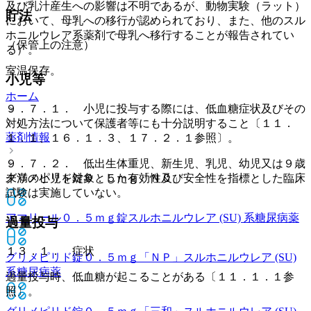
及び乳汁産生への影響は不明であるが、動物実験（ラット）
貯法
において、母乳への移行が認められており、また、他のスル
ホニルウレア系薬剤で母乳へ移行することが報告されてい
（保管上の注意）
る）。
室温保存。
小児等
ホーム
９．７．１． 小児に投与する際には、低血糖症状及びその
対処方法について保護者等にも十分説明すること〔１１．
薬剤情報
１．１、１６．１．３、１７．２．１参照〕。
９．７．２． 低出生体重児、新生児、乳児、幼児又は９歳
グリメピリド錠０．５ｍｇ「ＮＣ」
未満の小児を対象とした有効性及び安全性を指標とした臨床
試験は実施していない。
アマリール０．５ｍｇ錠
スルホニルウレア (SU) 系糖尿病薬
過量投与
１３．１． 症状
グリメピリド錠０．５ｍｇ「ＮＰ」
スルホニルウレア (SU)
系糖尿病薬
過量投与時、低血糖が起こることがある〔１１．１．１参
照〕。