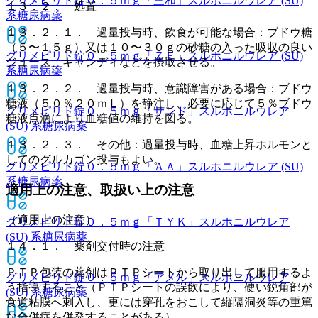
グリメピリド錠０．５ｍｇ「三和」
スルホニルウレア (SU)
１３．２． 処置
系糖尿病薬
１３．２．１． 過量投与時、飲食が可能な場合：ブドウ糖
（５〜１５ｇ）又は１０〜３０ｇの砂糖の入った吸収の良い
グリメピリド錠０．５ｍｇ「ＺＥ」
スルホニルウレア (SU)
ジュース、キャンディなどを摂取させる。
系糖尿病薬
１３．２．２． 過量投与時、意識障害がある場合：ブドウ
糖液（５０％２０ｍＬ）を静注し、必要に応じて５％ブドウ
グリメピリド錠０．５ｍｇ「サンド」
スルホニルウレア
糖液点滴により血糖値の維持を図る。
(SU) 系糖尿病薬
１３．２．３． その他：過量投与時、血糖上昇ホルモンと
してのグルカゴン投与もよい。
グリメピリド錠０．５ｍｇ「ＡＡ」
スルホニルウレア (SU)
系糖尿病薬
適用上の注意、取扱い上の注意
（適用上の注意）
グリメピリド錠０．５ｍｇ「ＴＹＫ」
スルホニルウレア
(SU) 系糖尿病薬
１４．１． 薬剤交付時の注意
ＰＴＰ包装の薬剤はＰＴＰシートから取り出して服用するよ
グリメピリド錠０．５ｍｇ「アメル」
スルホニルウレア
う指導すること（ＰＴＰシートの誤飲により、硬い鋭角部が
(SU) 系糖尿病薬
食道粘膜へ刺入し、更には穿孔をおこして縦隔洞炎等の重篤
な合併症を併発することがある）。