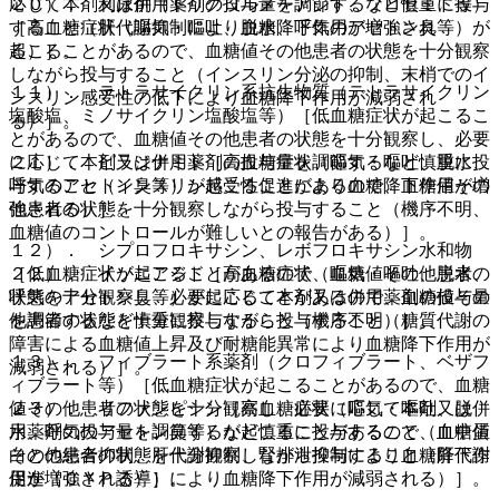
応じて本剤又は併用薬剤の投与量を調節するなど慎重に投与
２０）． 利尿剤（トリクロルメチアジド、フロセミド等）
すること（肝代謝抑制により血糖降下作用が増強され
［高血糖症状（嘔気・嘔吐、脱水、呼気のアセトン臭等）が
る）］。
起こることがあるので、血糖値その他患者の状態を十分観察
しながら投与すること（インスリン分泌の抑制、末梢でのイ
１１）． テトラサイクリン系抗生物質（テトラサイクリン
ンスリン感受性の低下により血糖降下作用が減弱され
塩酸塩、ミノサイクリン塩酸塩等）［低血糖症状が起こるこ
る）］。
とがあるので、血糖値その他患者の状態を十分観察し、必要
に応じて本剤又は併用薬剤の投与量を調節するなど慎重に投
２１）． ピラジナミド［高血糖症状（嘔気・嘔吐、脱水、
与すること（インスリン感受性促進により血糖降下作用が増
呼気のアセトン臭等）が起こることがあるので、血糖値その
強される）］。
他患者の状態を十分観察しながら投与すること（機序不明、
血糖値のコントロールが難しいとの報告がある）］。
１２）． シプロフロキサシン、レボフロキサシン水和物
［低血糖症状が起こることがあるので、血糖値その他患者の
２２）． イソニアジド［高血糖症状（嘔気・嘔吐、脱水、
状態を十分観察し、必要に応じて本剤又は併用薬剤の投与量
呼気のアセトン臭等）が起こることがあるので、血糖値その
を調節するなど慎重に投与すること（機序不明）］。
他患者の状態を十分観察しながら投与すること（糖質代謝の
障害による血糖値上昇及び耐糖能異常により血糖降下作用が
１３）． フィブラート系薬剤（クロフィブラート、ベザフ
減弱される）］。
ィブラート等）［低血糖症状が起こることがあるので、血糖
値その他患者の状態を十分観察し、必要に応じて本剤又は併
２３）． リファンピシン［高血糖症状（嘔気・嘔吐、脱
用薬剤の投与量を調節するなど慎重に投与すること（血中蛋
水、呼気のアセトン臭等）が起こることがあるので、血糖値
白との結合抑制、肝代謝抑制、腎排泄抑制により血糖降下作
その他患者の状態を十分観察しながら投与すること（肝代謝
用が増強される）］。
促進（ＣＹＰ誘導）により血糖降下作用が減弱される）］。