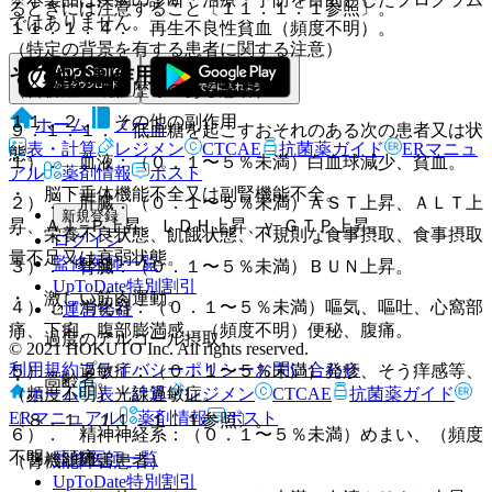
るときには注意すること〔１１．１．１参照〕。
ではありません。
１１．１．４． 再生不良性貧血（頻度不明）。
（特定の背景を有する患者に関する注意）
その他の副作用
（合併症・既往歴等のある患者）
１１．２． その他の副作用
ホーム
ノート
９．１．１． 低血糖を起こすおそれのある次の患者又は状
表・計算
レジメン
CTCAE
抗菌薬ガイド
ERマニュ
態。
１）． 血液：（０．１〜５％未満）白血球減少、貧血。
アル
薬剤情報
ポスト
・ 脳下垂体機能不全又は副腎機能不全。
２）． 肝臓：（０．１〜５％未満）ＡＳＴ上昇、ＡＬＴ上
新規登録
昇、Ａｌ−Ｐ上昇、ＬＤＨ上昇、γ−ＧＴＰ上昇。
・ 栄養不良状態、飢餓状態、不規則な食事摂取、食事摂取
ログイン
量不足又は衰弱状態。
監修医師一覧
３）． 腎臓：（０．１〜５％未満）ＢＵＮ上昇。
UpToDate特別割引
・ 激しい筋肉運動。
４）． 消化器：（０．１〜５％未満）嘔気、嘔吐、心窩部
運営会社
痛、下痢、腹部膨満感、（頻度不明）便秘、腹痛。
・ 過度のアルコール摂取。
© 2021 HOKUTO Inc. All rights reserved.
利用規約
プライバシーポリシー
お問い合わせ
５）． 過敏症：（０．１〜５％未満）発疹、そう痒感等、
・ 高齢者。
ホーム
表・計算
レジメン
CTCAE
抗菌薬ガイド
（頻度不明）光線過敏症。
ERマニュアル
薬剤情報
ポスト
〔８．１、１１．１．１参照〕。
６）． 精神神経系：（０．１〜５％未満）めまい、（頻度
不明）頭痛。
監修医師一覧
（腎機能障害患者）
UpToDate特別割引