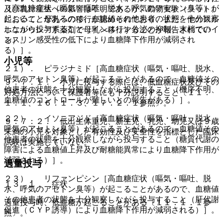
［高血糖症状（嘔気・嘔吐、脱水、呼気のアセトン臭等）が
及び乳汁産生への影響は不明であるが、動物実験（ラット）
起こることがあるので、血糖値その他患者の状態を十分観察
において、母乳への移行が認められており、また、他のスル
しながら投与すること（インスリン分泌の抑制、末梢でのイ
ホニルウレア系薬剤で母乳へ移行することが報告されてい
ンスリン感受性の低下により血糖降下作用が減弱され
る）。
る）］。
小児等
２１）． ピラジナミド［高血糖症状（嘔気・嘔吐、脱水、
呼気のアセトン臭等）が起こることがあるので、血糖値その
９．７．１． 小児に投与する際には、低血糖症状及びその
他患者の状態を十分観察しながら投与すること（機序不明、
対処方法について保護者等にも十分説明すること〔１１．
血糖値のコントロールが難しいとの報告がある）］。
１．１、１６．１．３、１７．２．１参照〕。
２２）． イソニアジド［高血糖症状（嘔気・嘔吐、脱水、
９．７．２． 低出生体重児、新生児、乳児、幼児又は９歳
呼気のアセトン臭等）が起こることがあるので、血糖値その
未満の小児を対象とした有効性及び安全性を指標とした臨床
他患者の状態を十分観察しながら投与すること（糖質代謝の
試験は実施していない。
障害による血糖値上昇及び耐糖能異常により血糖降下作用が
減弱される）］。
過量投与
２３）． リファンピシン［高血糖症状（嘔気・嘔吐、脱
１３．１． 症状
水、呼気のアセトン臭等）が起こることがあるので、血糖値
その他患者の状態を十分観察しながら投与すること（肝代謝
過量投与時、低血糖が起こることがある〔１１．１．１参
促進（ＣＹＰ誘導）により血糖降下作用が減弱される）］。
照〕。