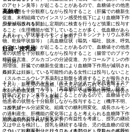
のアセトン臭等）が起こることがあるので、血糖値その他患
高齢者
者の状態を十分観察しながら投与すること（肝臓での糖新生
促進、末梢組織でのインスリン感受性低下により血糖降下作
用が減弱される）］。
少量から投与を開始し定期的に検査を行うなど慎重に投与す
ること（生理機能が低下していることが多く、低血糖があら
１８）． 甲状腺ホルモン（レボチロキシンナトリウム水和
われやすい）〔１１．１．１参照〕。
物、乾燥甲状腺等）［高血糖症状（嘔気・嘔吐、脱水、呼気
のアセトン臭等）が起こることがあるので、血糖値その他患
妊婦・授乳婦
者の状態を十分観察しながら投与すること（腸管でのブドウ
糖吸収亢進、グルカゴンの分泌促進、カテコールアミンの作
（妊婦）
用増強、肝臓での糖新生促進により血糖降下作用が減弱され
る）］。
妊婦又は妊娠している可能性のある女性には投与しないこと
（スルホニルウレア系薬剤は胎盤を通過することが報告され
１９）． 卵胞ホルモン（エストラジオール安息香酸エステ
ており、新生児の低血糖、巨大児が認められている（また、
ル、エストリオール等）［高血糖症状（嘔気・嘔吐、脱水、
本剤の動物実験（ラット、ウサギ）で催奇形性作用が報告さ
呼気のアセトン臭等）が起こることがあるので、血糖値その
れている））〔２．５参照〕。
他患者の状態を十分観察しながら投与すること（機序不明、
コルチゾール分泌変化、組織での糖利用変化、成長ホルモン
（授乳婦）
の過剰産生、肝機能の変化等によると考えられる血糖降下作
治療上の有益性及び母乳栄養の有益性を考慮し、授乳の継続
用の減弱のおそれがある）］。
又は中止を検討し、授乳を継続する場合、児の低血糖の症状
２０）． 利尿剤（トリクロルメチアジド、フロセミド等）
について観察を十分に行うこと（本剤のヒト母乳への移行性