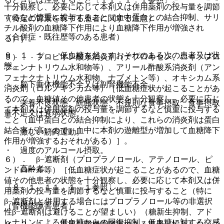
十分観察し、必要に応じて本剤又は併用薬剤の投与量を調節
するなど慎重に投与すること（血中蛋白との結合抑制、サリ
（特定の背景を有する患者に関する注意）
チル酸剤の血糖降下作用により血糖降下作用が増強され
（合併症・既往歴等のある患者）
る）］。
９．１．１． 低血糖を起こすおそれのある次の患者又は状
５）． プロピオン酸系消炎剤（ナプロキセン、ロキソプロ
態。
フェンナトリウム水和物等）、アリール酢酸系消炎剤（アン
フェナクナトリウム水和物、ナブメトン等）、オキシカム系
・ 脳下垂体機能不全又は副腎機能不全。
消炎剤（ロルノキシカム等）［低血糖症状が起こることがあ
るので、血糖値その他患者の状態を十分観察し、必要に応じ
・ 栄養不良状態、飢餓状態、不規則な食事摂取、食事摂取
て本剤又は併用薬剤の投与量を調節するなど慎重に投与する
量不足又は衰弱状態。
こと（血中蛋白との結合抑制により、これらの消炎剤は蛋白
結合率が高いので、血中に本剤の遊離型が増加して血糖降下
・ 激しい筋肉運動。
作用が増強するおそれがある）］。
・ 過度のアルコール摂取。
６）． β−遮断剤（プロプラノロール、アテノロール、ピ
・ 高齢者。
ンドロール等）［低血糖症状が起こることがあるので、血糖
値その他患者の状態を十分観察し、必要に応じて本剤又は併
〔８．１、１１．１．１参照〕。
用薬剤の投与量を調節するなど慎重に投与すること（特に
β−遮断剤と併用する場合にはプロプラノロール等の非選択
（腎機能障害患者）
性β−遮断剤は避けることが望ましい）（糖新生抑制、アド
レナリンによる低血糖からの回復抑制、低血糖に対する交感