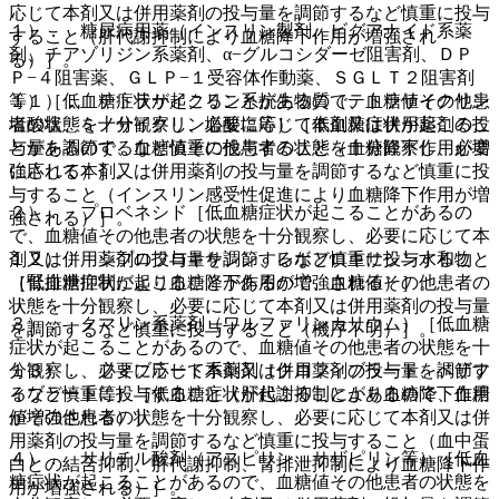
応じて本剤又は併用薬剤の投与量を調節するなど慎重に投与
１）． 糖尿病用薬（インスリン製剤、ビグアナイド系薬
すること（肝代謝抑制により血糖降下作用が増強され
剤、チアゾリジン系薬剤、α−グルコシダーゼ阻害剤、ＤＰ
る）］。
Ｐ−４阻害薬、ＧＬＰ−１受容体作動薬、ＳＧＬＴ２阻害剤
等）［低血糖症状が起こることがあるので、血糖値その他患
１１）． テトラサイクリン系抗生物質（テトラサイクリン
者の状態を十分観察し、必要に応じて本剤又は併用薬剤の投
塩酸塩、ミノサイクリン塩酸塩等）［低血糖症状が起こるこ
与量を調節するなど慎重に投与すること（血糖降下作用が増
とがあるので、血糖値その他患者の状態を十分観察し、必要
強される）］。
に応じて本剤又は併用薬剤の投与量を調節するなど慎重に投
与すること（インスリン感受性促進により血糖降下作用が増
２）． プロベネシド［低血糖症状が起こることがあるの
強される）］。
で、血糖値その他患者の状態を十分観察し、必要に応じて本
剤又は併用薬剤の投与量を調節するなど慎重に投与すること
１２）． シプロフロキサシン、レボフロキサシン水和物
（腎排泄抑制により血糖降下作用が増強される）］。
［低血糖症状が起こることがあるので、血糖値その他患者の
状態を十分観察し、必要に応じて本剤又は併用薬剤の投与量
３）． クマリン系薬剤（ワルファリンカリウム）［低血糖
を調節するなど慎重に投与すること（機序不明）］。
症状が起こることがあるので、血糖値その他患者の状態を十
分観察し、必要に応じて本剤又は併用薬剤の投与量を調節す
１３）． フィブラート系薬剤（クロフィブラート、ベザフ
るなど慎重に投与すること（肝代謝抑制により血糖降下作用
ィブラート等）［低血糖症状が起こることがあるので、血糖
が増強される）］。
値その他患者の状態を十分観察し、必要に応じて本剤又は併
用薬剤の投与量を調節するなど慎重に投与すること（血中蛋
４）． サリチル酸剤（アスピリン、サザピリン等）［低血
白との結合抑制、肝代謝抑制、腎排泄抑制により血糖降下作
糖症状が起こることがあるので、血糖値その他患者の状態を
用が増強される）］。