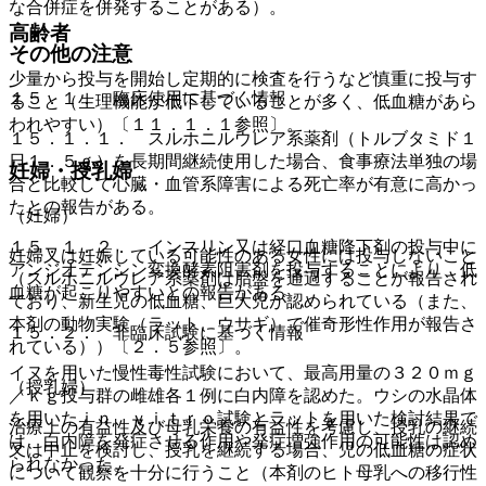
な合併症を併発することがある）。
高齢者
その他の注意
少量から投与を開始し定期的に検査を行うなど慎重に投与す
１５．１． 臨床使用に基づく情報
ること（生理機能が低下していることが多く、低血糖があら
われやすい）〔１１．１．１参照〕。
１５．１．１． スルホニルウレア系薬剤（トルブタミド１
日１．５ｇ）を長期間継続使用した場合、食事療法単独の場
妊婦・授乳婦
合と比較して心臓・血管系障害による死亡率が有意に高かっ
たとの報告がある。
（妊婦）
１５．１．２． インスリン又は経口血糖降下剤の投与中に
妊婦又は妊娠している可能性のある女性には投与しないこと
アンジオテンシン変換酵素阻害剤を投与することにより、低
（スルホニルウレア系薬剤は胎盤を通過することが報告され
血糖が起こりやすいとの報告がある。
ており、新生児の低血糖、巨大児が認められている（また、
本剤の動物実験（ラット、ウサギ）で催奇形性作用が報告さ
１５．２． 非臨床試験に基づく情報
れている））〔２．５参照〕。
イヌを用いた慢性毒性試験において、最高用量の３２０ｍｇ
（授乳婦）
／ｋｇ投与群の雌雄各１例に白内障を認めた。ウシの水晶体
を用いたｉｎ ｖｉｔｒｏ試験とラットを用いた検討結果で
治療上の有益性及び母乳栄養の有益性を考慮し、授乳の継続
は、白内障を発症させる作用や発症増強作用の可能性は認め
又は中止を検討し、授乳を継続する場合、児の低血糖の症状
られなかった。
について観察を十分に行うこと（本剤のヒト母乳への移行性