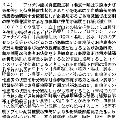
１４）． アゾール系抗真菌剤（ミコナゾール、フルコナゾ
２４）． ニコチン酸［高血糖症状（嘔気・嘔吐、脱水、呼
ール等）［低血糖症状が起こることがあるので、血糖値その
気のアセトン臭等）が起こることがあるので、血糖値その他
他患者の状態を十分観察し、必要に応じて本剤又は併用薬剤
患者の状態を十分観察しながら投与すること（肝臓でのブド
の投与量を調節するなど慎重に投与すること（肝代謝抑制
ウ糖の同化抑制により血糖降下作用が減弱される）］。
（ＣＹＰ２Ｃ９阻害）、血中蛋白との結合抑制により血糖降
２５）． フェノチアジン系薬剤（クロルプロマジン、フル
下作用が増強される）］。
フェナジン等）［高血糖症状（嘔気・嘔吐、脱水、呼気のア
１５）． シベンゾリンコハク酸塩、ジソピラミド、ピルメ
セトン臭等）が起こることがあるので、血糖値その他患者の
ノール塩酸塩水和物［低血糖症状が起こることがあるので、
状態を十分観察しながら投与すること（インスリン遊離抑
血糖値その他患者の状態を十分観察し、必要に応じて本剤又
制、副腎からのアドレナリン遊離により血糖降下作用が減弱
は併用薬剤の投与量を調節するなど慎重に投与すること（イ
される）］。
ンスリン分泌促進によると考えられる血糖降下作用の増強の
２６）． フェニトイン［高血糖症状（嘔気・嘔吐、脱水、
おそれがある）］。
呼気のアセトン臭等）が起こることがあるので、血糖値その
１６）． アドレナリン［高血糖症状（嘔気・嘔吐、脱水、
他患者の状態を十分観察しながら投与すること（インスリン
呼気のアセトン臭等）が起こることがあるので、血糖値その
の分泌阻害により血糖降下作用が減弱される）］。
他患者の状態を十分観察しながら投与すること（末梢でのブ
２７）． ブセレリン酢酸塩［高血糖症状（嘔気・嘔吐、脱
ドウ糖の取り込み抑制、肝臓での糖新生促進により血糖降下
水、呼気のアセトン臭等）が起こることがあるので、血糖値
作用が減弱される）］。
その他患者の状態を十分観察しながら投与すること（機序不
１７）． 副腎皮質ホルモン（コルチゾン酢酸エステル、ヒ
明、ブセレリン酢酸塩投与により、耐糖能が悪化したという
ドロコルチゾン等）［高血糖症状（嘔気・嘔吐、脱水、呼気
報告がある）］。