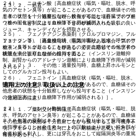
２４）． ニコチン酸［高血糖症状（嘔気・嘔吐、脱水、呼
１３．２． 処置
気のアセトン臭等）が起こることがあるので、血糖値その他
患者の状態を十分観察しながら投与すること（肝臓でのブド
１３．２．１． 過量投与時、飲食が可能な場合：ブドウ糖
ウ糖の同化抑制により血糖降下作用が減弱される）］。
（５〜１５ｇ）又は１０〜３０ｇの砂糖の入った吸収の良い
ジュース、キャンディなどを摂取させる。
２５）． フェノチアジン系薬剤（クロルプロマジン、フル
フェナジン等）［高血糖症状（嘔気・嘔吐、脱水、呼気のア
１３．２．２． 過量投与時、意識障害がある場合：ブドウ
セトン臭等）が起こることがあるので、血糖値その他患者の
糖液（５０％２０ｍＬ）を静注し、必要に応じて５％ブドウ
状態を十分観察しながら投与すること（インスリン遊離抑
糖液点滴により血糖値の維持を図る。
制、副腎からのアドレナリン遊離により血糖降下作用が減弱
１３．２．３． その他：過量投与時、血糖上昇ホルモンと
される）］。
してのグルカゴン投与もよい。
２６）． フェニトイン［高血糖症状（嘔気・嘔吐、脱水、
呼気のアセトン臭等）が起こることがあるので、血糖値その
適用上の注意、取扱い上の注意
他患者の状態を十分観察しながら投与すること（インスリン
の分泌阻害により血糖降下作用が減弱される）］。
（適用上の注意）
２７）． ブセレリン酢酸塩［高血糖症状（嘔気・嘔吐、脱
１４．１． 薬剤交付時の注意
水、呼気のアセトン臭等）が起こることがあるので、血糖値
ＰＴＰ包装の薬剤はＰＴＰシートから取り出して服用するよ
その他患者の状態を十分観察しながら投与すること（機序不
う指導すること（ＰＴＰシートの誤飲により、硬い鋭角部が
明、ブセレリン酢酸塩投与により、耐糖能が悪化したという
食道粘膜へ刺入し、更には穿孔をおこして縦隔洞炎等の重篤
報告がある）］。