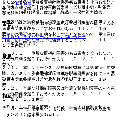
７）． その他：（０．１〜５％未満）血清カリウム上昇・
９．２．１． 重篤な腎機能障害のある患者：投与しないこ
運営会社
血清ナトリウム低下等の電解質異常、（頻度不明）味覚異
と（低血糖を起こすおそれがある）〔２．２、１１．１．１
© 2021 HOKUTO Inc. All rights reserved.
常、ＣＫ上昇、浮腫、倦怠感、脱毛、一過性視力障害。
参照〕。
※本製品は疾病の診断・治療・予防を目的としたプログラム
９．２．２． 腎機能障害＜重篤な腎機能障害を除く＞のあ
警告
ではありません。
る患者：低血糖を起こすおそれがある〔１１．１．１参
照〕。
重篤かつ遷延性の低血糖を起こすことがあるので、用法及び
利用規約
プライバシーポリシー
お問い合わせ
用量、使用上の注意に特に留意すること〔８．１、１１．
（肝機能障害患者）
１．１参照〕。
９．３．１． 重篤な肝機能障害のある患者：投与しないこ
禁忌
と（低血糖を起こすおそれがある）〔２．２、１１．１．１
参照〕。
２．１． 重症ケトーシス、糖尿病性昏睡又は糖尿病性前昏
睡、インスリン依存型糖尿病（若年型糖尿病、ブリットル型
９．３．２． 肝機能障害＜重篤な肝機能障害を除く＞のあ
糖尿病等）の患者［インスリンの適用である］。
る患者：低血糖を起こすおそれがある〔１１．１．１参
照〕。
２．２． 重篤な肝機能障害又は重篤な腎機能障害のある患
者［低血糖を起こすおそれがある］〔９．２．１、９．３．
相互作用
１、１１．１．１参照〕。
本剤は、主に肝代謝酵素ＣＹＰ２Ｃ９により代謝される。
２．３． 重症感染症、手術前後、重篤な外傷のある患者
［インスリンの適用である］。
１０．２． 併用注意：