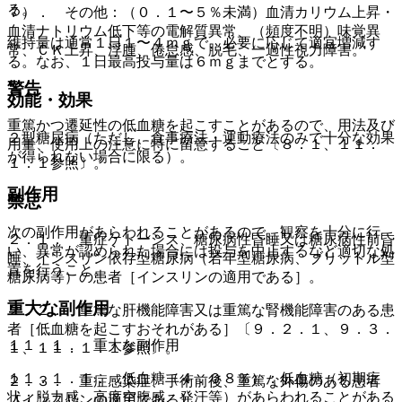
る。
７）． その他：（０．１〜５％未満）血清カリウム上昇・
血清ナトリウム低下等の電解質異常、（頻度不明）味覚異
維持量は通常１日１〜４ｍｇで、必要に応じて適宜増減す
常、ＣＫ上昇、浮腫、倦怠感、脱毛、一過性視力障害。
る。なお、１日最高投与量は６ｍｇまでとする。
警告
効能・効果
重篤かつ遷延性の低血糖を起こすことがあるので、用法及び
２型糖尿病（ただし、食事療法・運動療法のみで十分な効果
用量、使用上の注意に特に留意すること〔８．１、１１．
が得られない場合に限る）。
１．１参照〕。
副作用
禁忌
次の副作用があらわれることがあるので、観察を十分に行
２．１． 重症ケトーシス、糖尿病性昏睡又は糖尿病性前昏
い、異常が認められた場合には投与を中止するなど適切な処
睡、インスリン依存型糖尿病（若年型糖尿病、ブリットル型
置を行うこと。
糖尿病等）の患者［インスリンの適用である］。
重大な副作用
２．２． 重篤な肝機能障害又は重篤な腎機能障害のある患
者［低血糖を起こすおそれがある］〔９．２．１、９．３．
１１．１． 重大な副作用
１、１１．１．１参照〕。
１１．１．１． 低血糖（４．０８％）：低血糖（初期症
２．３． 重症感染症、手術前後、重篤な外傷のある患者
状：脱力感、高度空腹感、発汗等）があらわれることがある
［インスリンの適用である］。