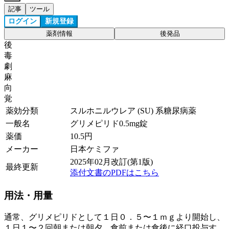
記事
ツール
ログイン
新規登録
薬剤情報
後発品
後
毒
劇
麻
向
覚
薬効分類
スルホニルウレア (SU) 系糖尿病薬
一般名
グリメピリド0.5mg錠
薬価
10.5
円
メーカー
日本ケミファ
2025年02月改訂(第1版)
最終更新
添付文書のPDFはこちら
用法・用量
通常、グリメピリドとして１日０．５〜１ｍｇより開始し、
１日１〜２回朝または朝夕、食前または食後に経口投与す