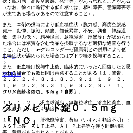
状：脱力感、高度空腹感、発汗等）があらわれることがある
（なお、徐々に進行する低血糖では、精神障害、意識障害等
が主である場合があるので注意すること）。
また、本剤の投与により低血糖症状（脱力感、高度空腹感、
発汗、動悸、振戦、頭痛、知覚異常、不安、興奮、神経過
敏、集中力低下、精神障害、意識障害、痙攣等）が認められ
た場合には糖質を含む食品を摂取するなど適切な処置を行う
こと。ただし、α−グルコシダーゼ阻害剤との併用により低
血糖症状が認められた場合にはブドウ糖を投与すること。
ホーム
また、低血糖は投与中止後、臨床的にいったん回復したと思
われる場合でも数日間は再発することがある〔１．警告、
薬剤情報
２．２、２．４、８．１、８．３、９．１．１、９．２．
１、９．２．２、９．３．１、９．３．２、９．７．１、
９．８高齢者の項、１３．１参照〕。
グリメピリド錠０．５ｍｇ「ＮＣ」
１１．１．２． 汎血球減少、無顆粒球症、溶血性貧血、血
グリメピリド錠０．５ｍｇ
小板減少（いずれも頻度不明）。
「ＮＣ」
１１．１．３． 肝機能障害、黄疸（いずれも頻度不明）：
ＡＳＴ上昇、ＡＬＴ上昇、Ａｌ−Ｐ上昇等を伴う肝機能障
害、黄疸があらわれることがある。