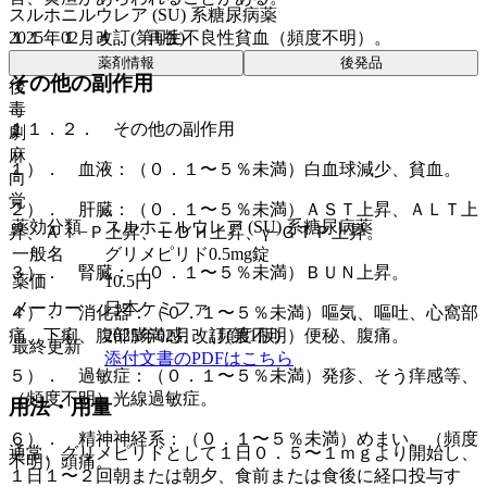
スルホニルウレア (SU) 系糖尿病薬
１１．１．４． 再生不良性貧血（頻度不明）。
2025年02月改訂(第1版)
薬剤情報
後発品
その他の副作用
後
毒
１１．２． その他の副作用
劇
麻
１）． 血液：（０．１〜５％未満）白血球減少、貧血。
向
覚
２）． 肝臓：（０．１〜５％未満）ＡＳＴ上昇、ＡＬＴ上
薬効分類
スルホニルウレア (SU) 系糖尿病薬
昇、Ａｌ−Ｐ上昇、ＬＤＨ上昇、γ−ＧＴＰ上昇。
一般名
グリメピリド0.5mg錠
３）． 腎臓：（０．１〜５％未満）ＢＵＮ上昇。
薬価
10.5
円
メーカー
日本ケミファ
４）． 消化器：（０．１〜５％未満）嘔気、嘔吐、心窩部
2025年02月改訂(第1版)
痛、下痢、腹部膨満感、（頻度不明）便秘、腹痛。
最終更新
添付文書のPDFはこちら
５）． 過敏症：（０．１〜５％未満）発疹、そう痒感等、
（頻度不明）光線過敏症。
用法・用量
６）． 精神神経系：（０．１〜５％未満）めまい、（頻度
通常、グリメピリドとして１日０．５〜１ｍｇより開始し、
不明）頭痛。
１日１〜２回朝または朝夕、食前または食後に経口投与す