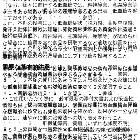
（なお、徐々に進行する低血糖では、精神障害、意識障害等
２．４． 下痢、嘔吐等の胃腸障害のある患者［低血糖を起
が主である場合があるので注意すること）。
こすおそれがある］〔１１．１．１参照〕。
また、本剤の投与により低血糖症状（脱力感、高度空腹感、
２．５． 妊婦又は妊娠している可能性のある女性〔９．５
発汗、動悸、振戦、頭痛、知覚異常、不安、興奮、神経過
妊婦の項参照〕。
敏、集中力低下、精神障害、意識障害、痙攣等）が認められ
た場合には糖質を含む食品を摂取するなど適切な処置を行う
２．６． 本剤の成分又はスルホンアミド系薬剤に対し過敏
こと。ただし、α−グルコシダーゼ阻害剤との併用により低
症の既往歴のある患者。
血糖症状が認められた場合にはブドウ糖を投与すること。
薬剤情報
重要な基本的注意
また、低血糖は投与中止後、臨床的にいったん回復したと思
薬剤写真、用法用量、効能効果や後発品の情報が一度に参照
われる場合でも数日間は再発することがある〔１．警告、
でき、関連情報へ簡単にアクセスができます。
８．１． 本剤の使用にあたっては、患者及びその家族に対
２．２、２．４、８．１、８．３、９．１．１、９．２．
し低血糖症状及びその対処方法について十分説明すること
一般名、製品名どちらでも検索可能！
１、９．２．２、９．３．１、９．３．２、９．７．１、
〔１．警告の項、９．１．１、１１．１．１参照〕。
９．８高齢者の項、１３．１参照〕。
※ ご使用いただく際に、必ず最新の添付文書および安全性
８．２． 投与する場合には、少量より開始し、血糖、尿糖
情報も併せてご確認下さい。
１１．１．２． 汎血球減少、無顆粒球症、溶血性貧血、血
を定期的に検査し、薬剤の効果を確かめ、効果が不十分な場
小板減少（いずれも頻度不明）。
合には、速やかに他の治療法への切り替えを行うこと。
１１．１．３． 肝機能障害、黄疸（いずれも頻度不明）：
８．３． 重篤かつ遷延性の低血糖を起こすことがあるの
ＡＳＴ上昇、ＡＬＴ上昇、Ａｌ−Ｐ上昇等を伴う肝機能障
で、高所作業、自動車の運転等に従事している患者に投与す
害、黄疸があらわれることがある。
※本製品は疾病の診断・治療・予防を目的としたプログラム