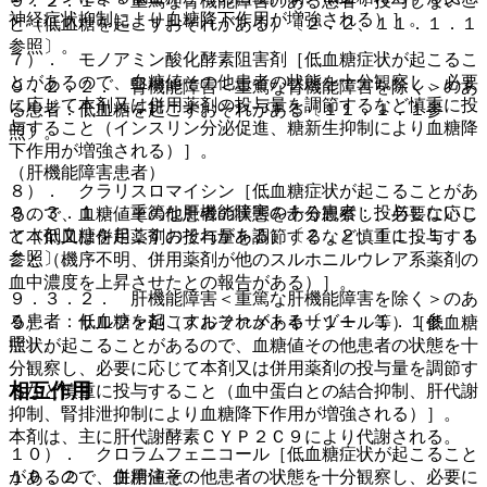
９．２．１． 重篤な腎機能障害のある患者：投与しないこ
神経症状抑制により血糖降下作用が増強される）］。
と（低血糖を起こすおそれがある）〔２．２、１１．１．１
参照〕。
７）． モノアミン酸化酵素阻害剤［低血糖症状が起こるこ
とがあるので、血糖値その他患者の状態を十分観察し、必要
９．２．２． 腎機能障害＜重篤な腎機能障害を除く＞のあ
に応じて本剤又は併用薬剤の投与量を調節するなど慎重に投
る患者：低血糖を起こすおそれがある〔１１．１．１参
与すること（インスリン分泌促進、糖新生抑制により血糖降
照〕。
下作用が増強される）］。
（肝機能障害患者）
８）． クラリスロマイシン［低血糖症状が起こることがあ
９．３．１． 重篤な肝機能障害のある患者：投与しないこ
るので、血糖値その他患者の状態を十分観察し、必要に応じ
と（低血糖を起こすおそれがある）〔２．２、１１．１．１
て本剤又は併用薬剤の投与量を調節するなど慎重に投与する
参照〕。
こと（機序不明、併用薬剤が他のスルホニルウレア系薬剤の
血中濃度を上昇させたとの報告がある）］。
９．３．２． 肝機能障害＜重篤な肝機能障害を除く＞のあ
る患者：低血糖を起こすおそれがある〔１１．１．１参
９）． サルファ剤（スルファメトキサゾール等）［低血糖
照〕。
症状が起こることがあるので、血糖値その他患者の状態を十
分観察し、必要に応じて本剤又は併用薬剤の投与量を調節す
相互作用
るなど慎重に投与すること（血中蛋白との結合抑制、肝代謝
抑制、腎排泄抑制により血糖降下作用が増強される）］。
本剤は、主に肝代謝酵素ＣＹＰ２Ｃ９により代謝される。
１０）． クロラムフェニコール［低血糖症状が起こること
１０．２． 併用注意：
があるので、血糖値その他患者の状態を十分観察し、必要に