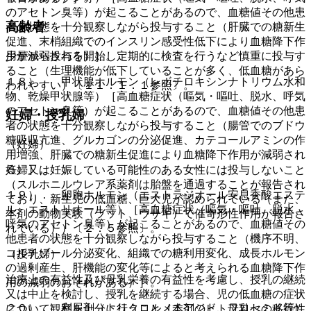
のアセトン臭等）が起こることがあるので、血糖値その他患
高齢者
者の状態を十分観察しながら投与すること（肝臓での糖新生
促進、末梢組織でのインスリン感受性低下により血糖降下作
用が減弱される）］。
少量から投与を開始し定期的に検査を行うなど慎重に投与す
ること（生理機能が低下していることが多く、低血糖があら
１８）． 甲状腺ホルモン（レボチロキシンナトリウム水和
われやすい）〔１１．１．１参照〕。
物、乾燥甲状腺等）［高血糖症状（嘔気・嘔吐、脱水、呼気
のアセトン臭等）が起こることがあるので、血糖値その他患
妊婦・授乳婦
者の状態を十分観察しながら投与すること（腸管でのブドウ
糖吸収亢進、グルカゴンの分泌促進、カテコールアミンの作
（妊婦）
用増強、肝臓での糖新生促進により血糖降下作用が減弱され
る）］。
妊婦又は妊娠している可能性のある女性には投与しないこと
（スルホニルウレア系薬剤は胎盤を通過することが報告され
１９）． 卵胞ホルモン（エストラジオール安息香酸エステ
ており、新生児の低血糖、巨大児が認められている（また、
ル、エストリオール等）［高血糖症状（嘔気・嘔吐、脱水、
本剤の動物実験（ラット、ウサギ）で催奇形性作用が報告さ
呼気のアセトン臭等）が起こることがあるので、血糖値その
れている））〔２．５参照〕。
他患者の状態を十分観察しながら投与すること（機序不明、
コルチゾール分泌変化、組織での糖利用変化、成長ホルモン
（授乳婦）
の過剰産生、肝機能の変化等によると考えられる血糖降下作
治療上の有益性及び母乳栄養の有益性を考慮し、授乳の継続
用の減弱のおそれがある）］。
又は中止を検討し、授乳を継続する場合、児の低血糖の症状
２０）． 利尿剤（トリクロルメチアジド、フロセミド等）
について観察を十分に行うこと（本剤のヒト母乳への移行性