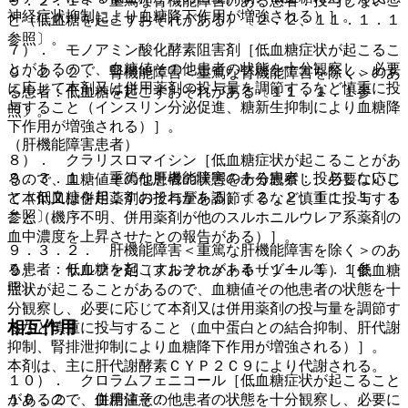
９．２．１． 重篤な腎機能障害のある患者：投与しないこ
神経症状抑制により血糖降下作用が増強される）］。
と（低血糖を起こすおそれがある）〔２．２、１１．１．１
参照〕。
７）． モノアミン酸化酵素阻害剤［低血糖症状が起こるこ
とがあるので、血糖値その他患者の状態を十分観察し、必要
９．２．２． 腎機能障害＜重篤な腎機能障害を除く＞のあ
に応じて本剤又は併用薬剤の投与量を調節するなど慎重に投
る患者：低血糖を起こすおそれがある〔１１．１．１参
与すること（インスリン分泌促進、糖新生抑制により血糖降
照〕。
下作用が増強される）］。
（肝機能障害患者）
８）． クラリスロマイシン［低血糖症状が起こることがあ
９．３．１． 重篤な肝機能障害のある患者：投与しないこ
るので、血糖値その他患者の状態を十分観察し、必要に応じ
と（低血糖を起こすおそれがある）〔２．２、１１．１．１
て本剤又は併用薬剤の投与量を調節するなど慎重に投与する
参照〕。
こと（機序不明、併用薬剤が他のスルホニルウレア系薬剤の
血中濃度を上昇させたとの報告がある）］。
９．３．２． 肝機能障害＜重篤な肝機能障害を除く＞のあ
る患者：低血糖を起こすおそれがある〔１１．１．１参
９）． サルファ剤（スルファメトキサゾール等）［低血糖
照〕。
症状が起こることがあるので、血糖値その他患者の状態を十
分観察し、必要に応じて本剤又は併用薬剤の投与量を調節す
相互作用
るなど慎重に投与すること（血中蛋白との結合抑制、肝代謝
抑制、腎排泄抑制により血糖降下作用が増強される）］。
本剤は、主に肝代謝酵素ＣＹＰ２Ｃ９により代謝される。
１０）． クロラムフェニコール［低血糖症状が起こること
１０．２． 併用注意：
があるので、血糖値その他患者の状態を十分観察し、必要に