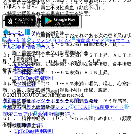
るときには注意すること〔１１．１．１参照〕。
ではありません。
１１．１．４． 再生不良性貧血（頻度不明）。
（特定の背景を有する患者に関する注意）
その他の副作用
（合併症・既往歴等のある患者）
１１．２． その他の副作用
ホーム
ノート
９．１．１． 低血糖を起こすおそれのある次の患者又は状
表・計算
レジメン
CTCAE
抗菌薬ガイド
ERマニュ
態。
１）． 血液：（０．１〜５％未満）白血球減少、貧血。
アル
薬剤情報
ポスト
・ 脳下垂体機能不全又は副腎機能不全。
２）． 肝臓：（０．１〜５％未満）ＡＳＴ上昇、ＡＬＴ上
新規登録
昇、Ａｌ−Ｐ上昇、ＬＤＨ上昇、γ−ＧＴＰ上昇。
・ 栄養不良状態、飢餓状態、不規則な食事摂取、食事摂取
ログイン
量不足又は衰弱状態。
監修医師一覧
３）． 腎臓：（０．１〜５％未満）ＢＵＮ上昇。
UpToDate特別割引
・ 激しい筋肉運動。
４）． 消化器：（０．１〜５％未満）嘔気、嘔吐、心窩部
運営会社
痛、下痢、腹部膨満感、（頻度不明）便秘、腹痛。
・ 過度のアルコール摂取。
© 2021 HOKUTO Inc. All rights reserved.
利用規約
プライバシーポリシー
お問い合わせ
５）． 過敏症：（０．１〜５％未満）発疹、そう痒感等、
・ 高齢者。
ホーム
表・計算
レジメン
CTCAE
抗菌薬ガイド
（頻度不明）光線過敏症。
ERマニュアル
薬剤情報
ポスト
〔８．１、１１．１．１参照〕。
６）． 精神神経系：（０．１〜５％未満）めまい、（頻度
不明）頭痛。
監修医師一覧
（腎機能障害患者）
UpToDate特別割引