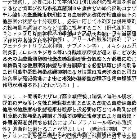
十分観察し、必要に応じて本剤又は併用薬剤の投与量を調節
するなど慎重に投与すること（血中蛋白との結合抑制、サリ
１４）． アゾール系抗真菌剤（ミコナゾール、フルコナゾ
チル酸剤の血糖降下作用により血糖降下作用が増強され
ール等）［低血糖症状が起こることがあるので、血糖値その
る）］。
他患者の状態を十分観察し、必要に応じて本剤又は併用薬剤
の投与量を調節するなど慎重に投与すること（肝代謝抑制
５）． プロピオン酸系消炎剤（ナプロキセン、ロキソプロ
（ＣＹＰ２Ｃ９阻害）、血中蛋白との結合抑制により血糖降
フェンナトリウム水和物等）、アリール酢酸系消炎剤（アン
下作用が増強される）］。
フェナクナトリウム水和物、ナブメトン等）、オキシカム系
消炎剤（ロルノキシカム等）［低血糖症状が起こることがあ
１５）． シベンゾリンコハク酸塩、ジソピラミド、ピルメ
るので、血糖値その他患者の状態を十分観察し、必要に応じ
ノール塩酸塩水和物［低血糖症状が起こることがあるので、
て本剤又は併用薬剤の投与量を調節するなど慎重に投与する
血糖値その他患者の状態を十分観察し、必要に応じて本剤又
こと（血中蛋白との結合抑制により、これらの消炎剤は蛋白
は併用薬剤の投与量を調節するなど慎重に投与すること（イ
結合率が高いので、血中に本剤の遊離型が増加して血糖降下
ンスリン分泌促進によると考えられる血糖降下作用の増強の
作用が増強するおそれがある）］。
おそれがある）］。
６）． β−遮断剤（プロプラノロール、アテノロール、ピ
１６）． アドレナリン［高血糖症状（嘔気・嘔吐、脱水、
ンドロール等）［低血糖症状が起こることがあるので、血糖
呼気のアセトン臭等）が起こることがあるので、血糖値その
値その他患者の状態を十分観察し、必要に応じて本剤又は併
他患者の状態を十分観察しながら投与すること（末梢でのブ
用薬剤の投与量を調節するなど慎重に投与すること（特に
ドウ糖の取り込み抑制、肝臓での糖新生促進により血糖降下
β−遮断剤と併用する場合にはプロプラノロール等の非選択
作用が減弱される）］。
性β−遮断剤は避けることが望ましい）（糖新生抑制、アド
１７）． 副腎皮質ホルモン（コルチゾン酢酸エステル、ヒ
レナリンによる低血糖からの回復抑制、低血糖に対する交感