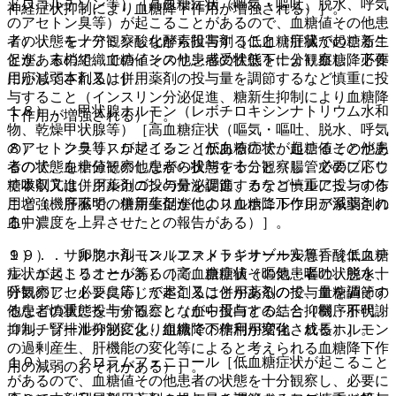
ドロコルチゾン等）［高血糖症状（嘔気・嘔吐、脱水、呼気
神経症状抑制により血糖降下作用が増強される）］。
のアセトン臭等）が起こることがあるので、血糖値その他患
７）． モノアミン酸化酵素阻害剤［低血糖症状が起こるこ
者の状態を十分観察しながら投与すること（肝臓での糖新生
とがあるので、血糖値その他患者の状態を十分観察し、必要
促進、末梢組織でのインスリン感受性低下により血糖降下作
に応じて本剤又は併用薬剤の投与量を調節するなど慎重に投
用が減弱される）］。
与すること（インスリン分泌促進、糖新生抑制により血糖降
１８）． 甲状腺ホルモン（レボチロキシンナトリウム水和
下作用が増強される）］。
物、乾燥甲状腺等）［高血糖症状（嘔気・嘔吐、脱水、呼気
８）． クラリスロマイシン［低血糖症状が起こることがあ
のアセトン臭等）が起こることがあるので、血糖値その他患
るので、血糖値その他患者の状態を十分観察し、必要に応じ
者の状態を十分観察しながら投与すること（腸管でのブドウ
て本剤又は併用薬剤の投与量を調節するなど慎重に投与する
糖吸収亢進、グルカゴンの分泌促進、カテコールアミンの作
こと（機序不明、併用薬剤が他のスルホニルウレア系薬剤の
用増強、肝臓での糖新生促進により血糖降下作用が減弱され
血中濃度を上昇させたとの報告がある）］。
る）］。
９）． サルファ剤（スルファメトキサゾール等）［低血糖
１９）． 卵胞ホルモン（エストラジオール安息香酸エステ
症状が起こることがあるので、血糖値その他患者の状態を十
ル、エストリオール等）［高血糖症状（嘔気・嘔吐、脱水、
分観察し、必要に応じて本剤又は併用薬剤の投与量を調節す
呼気のアセトン臭等）が起こることがあるので、血糖値その
るなど慎重に投与すること（血中蛋白との結合抑制、肝代謝
他患者の状態を十分観察しながら投与すること（機序不明、
抑制、腎排泄抑制により血糖降下作用が増強される）］。
コルチゾール分泌変化、組織での糖利用変化、成長ホルモン
の過剰産生、肝機能の変化等によると考えられる血糖降下作
１０）． クロラムフェニコール［低血糖症状が起こること
用の減弱のおそれがある）］。
があるので、血糖値その他患者の状態を十分観察し、必要に