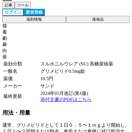
記事
ツール
ログイン
新規登録
薬剤情報
後発品
後
毒
劇
麻
向
覚
薬効分類
スルホニルウレア (SU) 系糖尿病薬
一般名
グリメピリド0.5mg錠
薬価
10.5
円
メーカー
サンド
2024年01月改訂(第1版)
最終更新
添付文書のPDFはこちら
用法・用量
通常、グリメピリドとして１日０．５〜１ｍｇより開始し、
１日１〜２回朝または朝夕、食前または食後に経口投与す