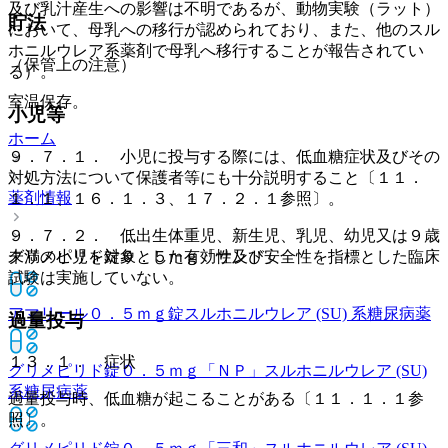
及び乳汁産生への影響は不明であるが、動物実験（ラット）
貯法
において、母乳への移行が認められており、また、他のスル
ホニルウレア系薬剤で母乳へ移行することが報告されてい
（保管上の注意）
る）。
室温保存。
小児等
ホーム
９．７．１． 小児に投与する際には、低血糖症状及びその
対処方法について保護者等にも十分説明すること〔１１．
薬剤情報
１．１、１６．１．３、１７．２．１参照〕。
９．７．２． 低出生体重児、新生児、乳児、幼児又は９歳
グリメピリド錠０．５ｍｇ「サンド」
未満の小児を対象とした有効性及び安全性を指標とした臨床
試験は実施していない。
アマリール０．５ｍｇ錠
スルホニルウレア (SU) 系糖尿病薬
過量投与
１３．１． 症状
グリメピリド錠０．５ｍｇ「ＮＰ」
スルホニルウレア (SU)
系糖尿病薬
過量投与時、低血糖が起こることがある〔１１．１．１参
照〕。