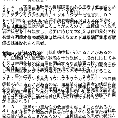
２．４． 下痢、嘔吐等の胃腸障害のある患者［低血糖を起
１）． 糖尿病用薬（インスリン製剤、ビグアナイド系薬
こすおそれがある］〔１１．１．１参照〕。
剤、チアゾリジン系薬剤、α−グルコシダーゼ阻害剤、ＤＰ
Ｐ−４阻害薬、ＧＬＰ−１受容体作動薬、ＳＧＬＴ２阻害剤
２．５． 妊婦又は妊娠している可能性のある女性〔９．５
等）［低血糖症状が起こることがあるので、血糖値その他患
妊婦の項参照〕。
者の状態を十分観察し、必要に応じて本剤又は併用薬剤の投
与量を調節するなど慎重に投与すること（血糖降下作用が増
２．６． 本剤の成分又はスルホンアミド系薬剤に対し過敏
強される）］。
症の既往歴のある患者。
２）． プロベネシド［低血糖症状が起こることがあるの
重要な基本的注意
で、血糖値その他患者の状態を十分観察し、必要に応じて本
剤又は併用薬剤の投与量を調節するなど慎重に投与すること
８．１． 本剤の使用にあたっては、患者及びその家族に対
（腎排泄抑制により血糖降下作用が増強される）］。
し低血糖症状及びその対処方法について十分説明すること
〔１．警告の項、９．１．１、１１．１．１参照〕。
３）． クマリン系薬剤（ワルファリンカリウム）［低血糖
症状が起こることがあるので、血糖値その他患者の状態を十
８．２． 投与する場合には、少量より開始し、血糖、尿糖
分観察し、必要に応じて本剤又は併用薬剤の投与量を調節す
を定期的に検査し、薬剤の効果を確かめ、効果が不十分な場
るなど慎重に投与すること（肝代謝抑制により血糖降下作用
合には、速やかに他の治療法への切り替えを行うこと。
が増強される）］。
８．３． 重篤かつ遷延性の低血糖を起こすことがあるの
４）． サリチル酸剤（アスピリン、サザピリン等）［低血
で、高所作業、自動車の運転等に従事している患者に投与す
糖症状が起こることがあるので、血糖値その他患者の状態を
るときには注意すること〔１１．１．１参照〕。