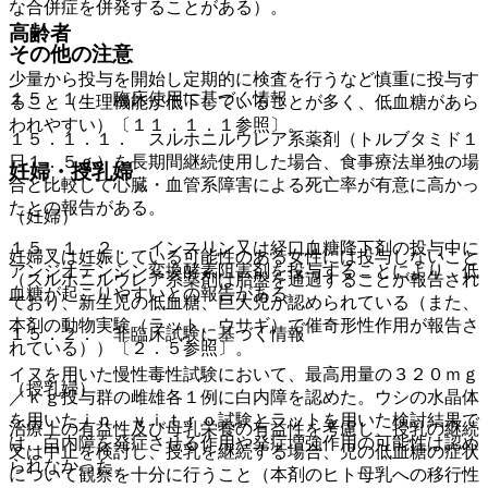
な合併症を併発することがある）。
高齢者
その他の注意
少量から投与を開始し定期的に検査を行うなど慎重に投与す
１５．１． 臨床使用に基づく情報
ること（生理機能が低下していることが多く、低血糖があら
われやすい）〔１１．１．１参照〕。
１５．１．１． スルホニルウレア系薬剤（トルブタミド１
日１．５ｇ）を長期間継続使用した場合、食事療法単独の場
妊婦・授乳婦
合と比較して心臓・血管系障害による死亡率が有意に高かっ
たとの報告がある。
（妊婦）
１５．１．２． インスリン又は経口血糖降下剤の投与中に
妊婦又は妊娠している可能性のある女性には投与しないこと
アンジオテンシン変換酵素阻害剤を投与することにより、低
（スルホニルウレア系薬剤は胎盤を通過することが報告され
血糖が起こりやすいとの報告がある。
ており、新生児の低血糖、巨大児が認められている（また、
本剤の動物実験（ラット、ウサギ）で催奇形性作用が報告さ
１５．２． 非臨床試験に基づく情報
れている））〔２．５参照〕。
イヌを用いた慢性毒性試験において、最高用量の３２０ｍｇ
（授乳婦）
／ｋｇ投与群の雌雄各１例に白内障を認めた。ウシの水晶体
を用いたｉｎ ｖｉｔｒｏ試験とラットを用いた検討結果で
治療上の有益性及び母乳栄養の有益性を考慮し、授乳の継続
は、白内障を発症させる作用や発症増強作用の可能性は認め
又は中止を検討し、授乳を継続する場合、児の低血糖の症状
られなかった。
について観察を十分に行うこと（本剤のヒト母乳への移行性