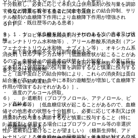
十分観察し、必要に応じて本剤又は併用薬剤の投与量を調節
するなど慎重に投与すること（血中蛋白との結合抑制、サリ
（特定の背景を有する患者に関する注意）
チル酸剤の血糖降下作用により血糖降下作用が増強され
（合併症・既往歴等のある患者）
る）］。
９．１．１． 低血糖を起こすおそれのある次の患者又は状
５）． プロピオン酸系消炎剤（ナプロキセン、ロキソプロ
態。
フェンナトリウム水和物等）、アリール酢酸系消炎剤（アン
フェナクナトリウム水和物、ナブメトン等）、オキシカム系
・ 脳下垂体機能不全又は副腎機能不全。
消炎剤（ロルノキシカム等）［低血糖症状が起こることがあ
るので、血糖値その他患者の状態を十分観察し、必要に応じ
・ 栄養不良状態、飢餓状態、不規則な食事摂取、食事摂取
て本剤又は併用薬剤の投与量を調節するなど慎重に投与する
量不足又は衰弱状態。
こと（血中蛋白との結合抑制により、これらの消炎剤は蛋白
結合率が高いので、血中に本剤の遊離型が増加して血糖降下
・ 激しい筋肉運動。
作用が増強するおそれがある）］。
・ 過度のアルコール摂取。
６）． β−遮断剤（プロプラノロール、アテノロール、ピ
・ 高齢者。
ンドロール等）［低血糖症状が起こることがあるので、血糖
値その他患者の状態を十分観察し、必要に応じて本剤又は併
〔８．１、１１．１．１参照〕。
用薬剤の投与量を調節するなど慎重に投与すること（特に
β−遮断剤と併用する場合にはプロプラノロール等の非選択
（腎機能障害患者）
性β−遮断剤は避けることが望ましい）（糖新生抑制、アド
レナリンによる低血糖からの回復抑制、低血糖に対する交感