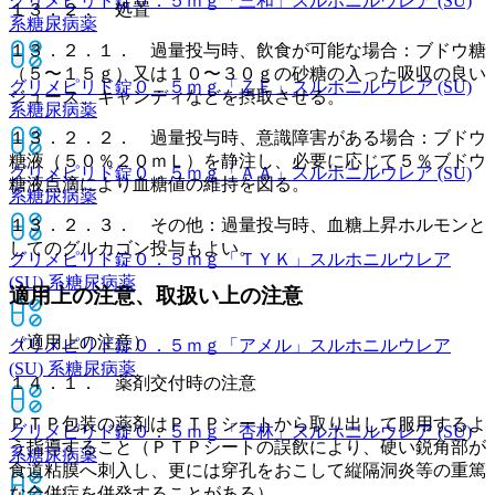
グリメピリド錠０．５ｍｇ「三和」
スルホニルウレア (SU)
１３．２． 処置
系糖尿病薬
１３．２．１． 過量投与時、飲食が可能な場合：ブドウ糖
（５〜１５ｇ）又は１０〜３０ｇの砂糖の入った吸収の良い
グリメピリド錠０．５ｍｇ「ＺＥ」
スルホニルウレア (SU)
ジュース、キャンディなどを摂取させる。
系糖尿病薬
１３．２．２． 過量投与時、意識障害がある場合：ブドウ
糖液（５０％２０ｍＬ）を静注し、必要に応じて５％ブドウ
グリメピリド錠０．５ｍｇ「ＡＡ」
スルホニルウレア (SU)
糖液点滴により血糖値の維持を図る。
系糖尿病薬
１３．２．３． その他：過量投与時、血糖上昇ホルモンと
してのグルカゴン投与もよい。
グリメピリド錠０．５ｍｇ「ＴＹＫ」
スルホニルウレア
(SU) 系糖尿病薬
適用上の注意、取扱い上の注意
（適用上の注意）
グリメピリド錠０．５ｍｇ「アメル」
スルホニルウレア
(SU) 系糖尿病薬
１４．１． 薬剤交付時の注意
ＰＴＰ包装の薬剤はＰＴＰシートから取り出して服用するよ
グリメピリド錠０．５ｍｇ「杏林」
スルホニルウレア (SU)
う指導すること（ＰＴＰシートの誤飲により、硬い鋭角部が
系糖尿病薬
食道粘膜へ刺入し、更には穿孔をおこして縦隔洞炎等の重篤
な合併症を併発することがある）。