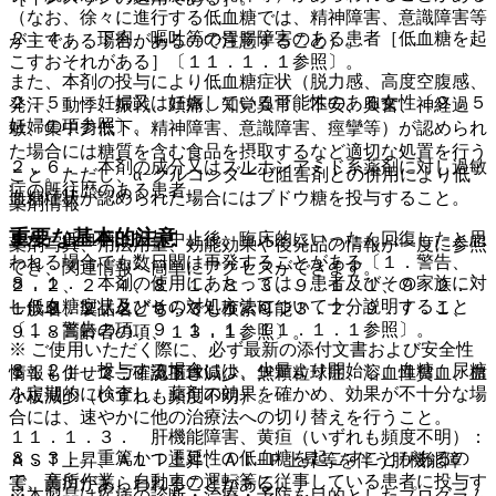
（なお、徐々に進行する低血糖では、精神障害、意識障害等
２．４． 下痢、嘔吐等の胃腸障害のある患者［低血糖を起
が主である場合があるので注意すること）。
こすおそれがある］〔１１．１．１参照〕。
また、本剤の投与により低血糖症状（脱力感、高度空腹感、
２．５． 妊婦又は妊娠している可能性のある女性〔９．５
発汗、動悸、振戦、頭痛、知覚異常、不安、興奮、神経過
妊婦の項参照〕。
敏、集中力低下、精神障害、意識障害、痙攣等）が認められ
た場合には糖質を含む食品を摂取するなど適切な処置を行う
２．６． 本剤の成分又はスルホンアミド系薬剤に対し過敏
こと。ただし、α−グルコシダーゼ阻害剤との併用により低
症の既往歴のある患者。
血糖症状が認められた場合にはブドウ糖を投与すること。
薬剤情報
重要な基本的注意
また、低血糖は投与中止後、臨床的にいったん回復したと思
薬剤写真、用法用量、効能効果や後発品の情報が一度に参照
われる場合でも数日間は再発することがある〔１．警告、
でき、関連情報へ簡単にアクセスができます。
８．１． 本剤の使用にあたっては、患者及びその家族に対
２．２、２．４、８．１、８．３、９．１．１、９．２．
し低血糖症状及びその対処方法について十分説明すること
一般名、製品名どちらでも検索可能！
１、９．２．２、９．３．１、９．３．２、９．７．１、
〔１．警告の項、９．１．１、１１．１．１参照〕。
９．８高齢者の項、１３．１参照〕。
※ ご使用いただく際に、必ず最新の添付文書および安全性
８．２． 投与する場合には、少量より開始し、血糖、尿糖
情報も併せてご確認下さい。
１１．１．２． 汎血球減少、無顆粒球症、溶血性貧血、血
を定期的に検査し、薬剤の効果を確かめ、効果が不十分な場
小板減少（いずれも頻度不明）。
合には、速やかに他の治療法への切り替えを行うこと。
１１．１．３． 肝機能障害、黄疸（いずれも頻度不明）：
８．３． 重篤かつ遷延性の低血糖を起こすことがあるの
ＡＳＴ上昇、ＡＬＴ上昇、Ａｌ−Ｐ上昇等を伴う肝機能障
で、高所作業、自動車の運転等に従事している患者に投与す
害、黄疸があらわれることがある。
※本製品は疾病の診断・治療・予防を目的としたプログラム