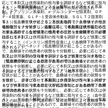
応じて本剤又は併用薬剤の投与量を調節するなど慎重に投与
１）． 糖尿病用薬（インスリン製剤、ビグアナイド系薬
すること（肝代謝抑制により血糖降下作用が増強され
剤、チアゾリジン系薬剤、α−グルコシダーゼ阻害剤、ＤＰ
る）］。
Ｐ−４阻害薬、ＧＬＰ−１受容体作動薬、ＳＧＬＴ２阻害剤
等）［低血糖症状が起こることがあるので、血糖値その他患
１１）． テトラサイクリン系抗生物質（テトラサイクリン
者の状態を十分観察し、必要に応じて本剤又は併用薬剤の投
塩酸塩、ミノサイクリン塩酸塩等）［低血糖症状が起こるこ
与量を調節するなど慎重に投与すること（血糖降下作用が増
とがあるので、血糖値その他患者の状態を十分観察し、必要
強される）］。
に応じて本剤又は併用薬剤の投与量を調節するなど慎重に投
与すること（インスリン感受性促進により血糖降下作用が増
２）． プロベネシド［低血糖症状が起こることがあるの
強される）］。
で、血糖値その他患者の状態を十分観察し、必要に応じて本
剤又は併用薬剤の投与量を調節するなど慎重に投与すること
１２）． シプロフロキサシン、レボフロキサシン水和物
（腎排泄抑制により血糖降下作用が増強される）］。
［低血糖症状が起こることがあるので、血糖値その他患者の
状態を十分観察し、必要に応じて本剤又は併用薬剤の投与量
３）． クマリン系薬剤（ワルファリンカリウム）［低血糖
を調節するなど慎重に投与すること（機序不明）］。
症状が起こることがあるので、血糖値その他患者の状態を十
分観察し、必要に応じて本剤又は併用薬剤の投与量を調節す
１３）． フィブラート系薬剤（クロフィブラート、ベザフ
るなど慎重に投与すること（肝代謝抑制により血糖降下作用
ィブラート等）［低血糖症状が起こることがあるので、血糖
が増強される）］。
値その他患者の状態を十分観察し、必要に応じて本剤又は併
用薬剤の投与量を調節するなど慎重に投与すること（血中蛋
４）． サリチル酸剤（アスピリン、サザピリン等）［低血
白との結合抑制、肝代謝抑制、腎排泄抑制により血糖降下作
糖症状が起こることがあるので、血糖値その他患者の状態を
用が増強される）］。