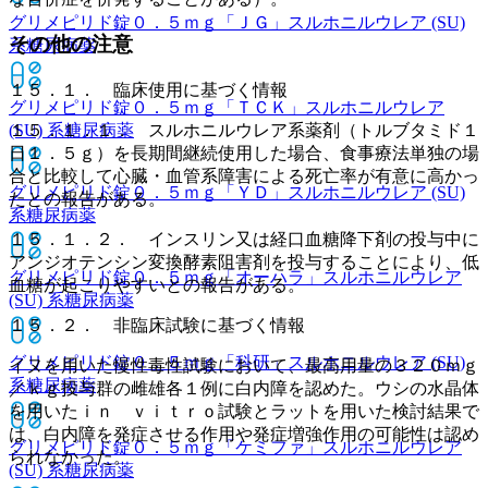
グリメピリド錠０．５ｍｇ「ＪＧ」
スルホニルウレア (SU)
その他の注意
系糖尿病薬
１５．１． 臨床使用に基づく情報
グリメピリド錠０．５ｍｇ「ＴＣＫ」
スルホニルウレア
(SU) 系糖尿病薬
１５．１．１． スルホニルウレア系薬剤（トルブタミド１
日１．５ｇ）を長期間継続使用した場合、食事療法単独の場
合と比較して心臓・血管系障害による死亡率が有意に高かっ
グリメピリド錠０．５ｍｇ「ＹＤ」
スルホニルウレア (SU)
たとの報告がある。
系糖尿病薬
１５．１．２． インスリン又は経口血糖降下剤の投与中に
アンジオテンシン変換酵素阻害剤を投与することにより、低
グリメピリド錠０．５ｍｇ「オーハラ」
スルホニルウレア
血糖が起こりやすいとの報告がある。
(SU) 系糖尿病薬
１５．２． 非臨床試験に基づく情報
グリメピリド錠０．５ｍｇ「科研」
スルホニルウレア (SU)
イヌを用いた慢性毒性試験において、最高用量の３２０ｍｇ
系糖尿病薬
／ｋｇ投与群の雌雄各１例に白内障を認めた。ウシの水晶体
を用いたｉｎ ｖｉｔｒｏ試験とラットを用いた検討結果で
は、白内障を発症させる作用や発症増強作用の可能性は認め
グリメピリド錠０．５ｍｇ「ケミファ」
スルホニルウレア
られなかった。
(SU) 系糖尿病薬