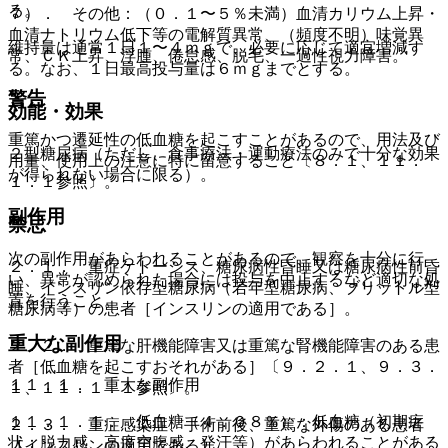
る。
７）． その他：（０．１〜５％未満）血清カリウム上昇・
血清ナトリウム低下等の電解質異常、（頻度不明）味覚異
維持量は通常１日１〜４ｍｇで、必要に応じて適宜増減す
常、ＣＫ上昇、浮腫、倦怠感、脱毛、一過性視力障害。
る。なお、１日最高投与量は６ｍｇまでとする。
警告
効能・効果
重篤かつ遷延性の低血糖を起こすことがあるので、用法及び
２型糖尿病（ただし、食事療法・運動療法のみで十分な効果
用量、使用上の注意に特に留意すること〔８．１、１１．
が得られない場合に限る）。
１．１参照〕。
副作用
禁忌
次の副作用があらわれることがあるので、観察を十分に行
２．１． 重症ケトーシス、糖尿病性昏睡又は糖尿病性前昏
い、異常が認められた場合には投与を中止するなど適切な処
睡、インスリン依存型糖尿病（若年型糖尿病、ブリットル型
置を行うこと。
糖尿病等）の患者［インスリンの適用である］。
重大な副作用
２．２． 重篤な肝機能障害又は重篤な腎機能障害のある患
者［低血糖を起こすおそれがある］〔９．２．１、９．３．
１１．１． 重大な副作用
１、１１．１．１参照〕。
１１．１．１． 低血糖（４．０８％）：低血糖（初期症
２．３． 重症感染症、手術前後、重篤な外傷のある患者
状：脱力感、高度空腹感、発汗等）があらわれることがある
［インスリンの適用である］。