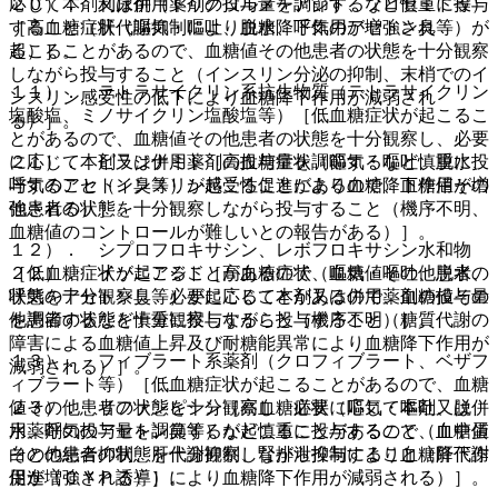
応じて本剤又は併用薬剤の投与量を調節するなど慎重に投与
２０）． 利尿剤（トリクロルメチアジド、フロセミド等）
すること（肝代謝抑制により血糖降下作用が増強され
［高血糖症状（嘔気・嘔吐、脱水、呼気のアセトン臭等）が
る）］。
起こることがあるので、血糖値その他患者の状態を十分観察
しながら投与すること（インスリン分泌の抑制、末梢でのイ
１１）． テトラサイクリン系抗生物質（テトラサイクリン
ンスリン感受性の低下により血糖降下作用が減弱され
塩酸塩、ミノサイクリン塩酸塩等）［低血糖症状が起こるこ
る）］。
とがあるので、血糖値その他患者の状態を十分観察し、必要
に応じて本剤又は併用薬剤の投与量を調節するなど慎重に投
２１）． ピラジナミド［高血糖症状（嘔気・嘔吐、脱水、
与すること（インスリン感受性促進により血糖降下作用が増
呼気のアセトン臭等）が起こることがあるので、血糖値その
強される）］。
他患者の状態を十分観察しながら投与すること（機序不明、
血糖値のコントロールが難しいとの報告がある）］。
１２）． シプロフロキサシン、レボフロキサシン水和物
［低血糖症状が起こることがあるので、血糖値その他患者の
２２）． イソニアジド［高血糖症状（嘔気・嘔吐、脱水、
状態を十分観察し、必要に応じて本剤又は併用薬剤の投与量
呼気のアセトン臭等）が起こることがあるので、血糖値その
を調節するなど慎重に投与すること（機序不明）］。
他患者の状態を十分観察しながら投与すること（糖質代謝の
障害による血糖値上昇及び耐糖能異常により血糖降下作用が
１３）． フィブラート系薬剤（クロフィブラート、ベザフ
減弱される）］。
ィブラート等）［低血糖症状が起こることがあるので、血糖
値その他患者の状態を十分観察し、必要に応じて本剤又は併
２３）． リファンピシン［高血糖症状（嘔気・嘔吐、脱
用薬剤の投与量を調節するなど慎重に投与すること（血中蛋
水、呼気のアセトン臭等）が起こることがあるので、血糖値
白との結合抑制、肝代謝抑制、腎排泄抑制により血糖降下作
その他患者の状態を十分観察しながら投与すること（肝代謝
用が増強される）］。
促進（ＣＹＰ誘導）により血糖降下作用が減弱される）］。