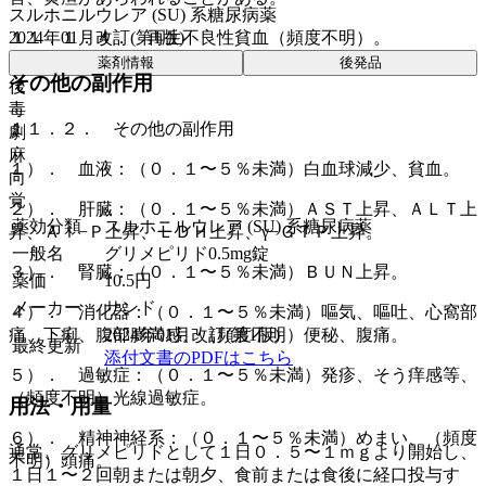
スルホニルウレア (SU) 系糖尿病薬
１１．１．４． 再生不良性貧血（頻度不明）。
2024年01月改訂(第1版)
薬剤情報
後発品
その他の副作用
後
毒
１１．２． その他の副作用
劇
麻
１）． 血液：（０．１〜５％未満）白血球減少、貧血。
向
覚
２）． 肝臓：（０．１〜５％未満）ＡＳＴ上昇、ＡＬＴ上
薬効分類
スルホニルウレア (SU) 系糖尿病薬
昇、Ａｌ−Ｐ上昇、ＬＤＨ上昇、γ−ＧＴＰ上昇。
一般名
グリメピリド0.5mg錠
３）． 腎臓：（０．１〜５％未満）ＢＵＮ上昇。
薬価
10.5
円
メーカー
サンド
４）． 消化器：（０．１〜５％未満）嘔気、嘔吐、心窩部
2024年01月改訂(第1版)
痛、下痢、腹部膨満感、（頻度不明）便秘、腹痛。
最終更新
添付文書のPDFはこちら
５）． 過敏症：（０．１〜５％未満）発疹、そう痒感等、
（頻度不明）光線過敏症。
用法・用量
６）． 精神神経系：（０．１〜５％未満）めまい、（頻度
通常、グリメピリドとして１日０．５〜１ｍｇより開始し、
不明）頭痛。
１日１〜２回朝または朝夕、食前または食後に経口投与す