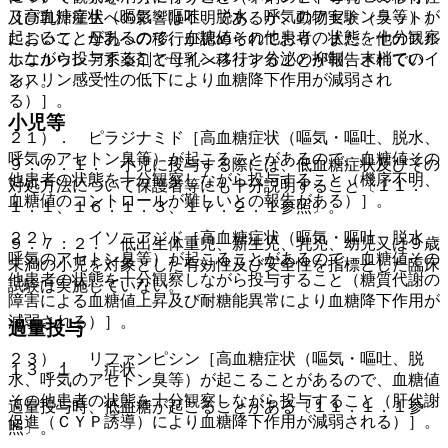
［高血糖症状（嘔気・嘔吐、脱水、呼気のアセトン臭等）が
及び乳汁産生への影響は不明であるが、動物実験（ラット）
起こることがあるので、血糖値その他患者の状態を十分観察
において、母乳への移行が認められており、また、他のスル
しながら投与すること（インスリン分泌の抑制、末梢でのイ
ホニルウレア系薬剤で母乳へ移行することが報告されてい
ンスリン感受性の低下により血糖降下作用が減弱され
る）。
る）］。
小児等
２１）． ピラジナミド［高血糖症状（嘔気・嘔吐、脱水、
呼気のアセトン臭等）が起こることがあるので、血糖値その
９．７．１． 小児に投与する際には、低血糖症状及びその
他患者の状態を十分観察しながら投与すること（機序不明、
対処方法について保護者等にも十分説明すること〔１１．
血糖値のコントロールが難しいとの報告がある）］。
１．１、１６．１．３、１７．２．１参照〕。
２２）． イソニアジド［高血糖症状（嘔気・嘔吐、脱水、
９．７．２． 低出生体重児、新生児、乳児、幼児又は９歳
呼気のアセトン臭等）が起こることがあるので、血糖値その
未満の小児を対象とした有効性及び安全性を指標とした臨床
他患者の状態を十分観察しながら投与すること（糖質代謝の
試験は実施していない。
障害による血糖値上昇及び耐糖能異常により血糖降下作用が
減弱される）］。
過量投与
２３）． リファンピシン［高血糖症状（嘔気・嘔吐、脱
１３．１． 症状
水、呼気のアセトン臭等）が起こることがあるので、血糖値
その他患者の状態を十分観察しながら投与すること（肝代謝
過量投与時、低血糖が起こることがある〔１１．１．１参
促進（ＣＹＰ誘導）により血糖降下作用が減弱される）］。
照〕。