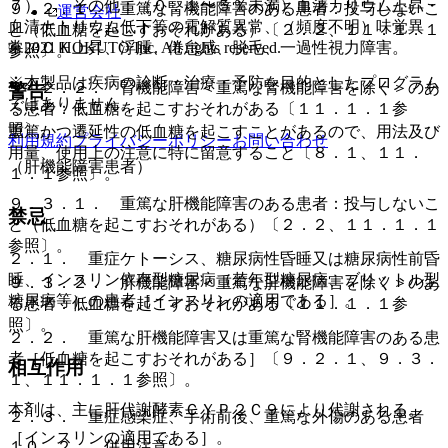
７）． その他：（０．１〜５％未満）血清カリウム上昇・
９．２．１． 重篤な腎機能障害のある患者：投与しないこ
運営会社
血清ナトリウム低下等の電解質異常、（頻度不明）味覚異
と（低血糖を起こすおそれがある）〔２．２、１１．１．１
© 2021 HOKUTO Inc. All rights reserved.
常、ＣＫ上昇、浮腫、倦怠感、脱毛、一過性視力障害。
参照〕。
※本製品は疾病の診断・治療・予防を目的としたプログラム
９．２．２． 腎機能障害＜重篤な腎機能障害を除く＞のあ
警告
ではありません。
る患者：低血糖を起こすおそれがある〔１１．１．１参
照〕。
重篤かつ遷延性の低血糖を起こすことがあるので、用法及び
利用規約
プライバシーポリシー
お問い合わせ
用量、使用上の注意に特に留意すること〔８．１、１１．
（肝機能障害患者）
１．１参照〕。
９．３．１． 重篤な肝機能障害のある患者：投与しないこ
禁忌
と（低血糖を起こすおそれがある）〔２．２、１１．１．１
参照〕。
２．１． 重症ケトーシス、糖尿病性昏睡又は糖尿病性前昏
睡、インスリン依存型糖尿病（若年型糖尿病、ブリットル型
９．３．２． 肝機能障害＜重篤な肝機能障害を除く＞のあ
糖尿病等）の患者［インスリンの適用である］。
る患者：低血糖を起こすおそれがある〔１１．１．１参
照〕。
２．２． 重篤な肝機能障害又は重篤な腎機能障害のある患
者［低血糖を起こすおそれがある］〔９．２．１、９．３．
相互作用
１、１１．１．１参照〕。
本剤は、主に肝代謝酵素ＣＹＰ２Ｃ９により代謝される。
２．３． 重症感染症、手術前後、重篤な外傷のある患者
［インスリンの適用である］。
１０．２． 併用注意：