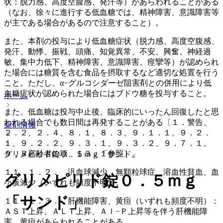
状：脱力感、高度空腹感、発汗等）があらわれることがある
（なお、徐々に進行する低血糖では、精神障害、意識障害等
が主である場合があるので注意すること）。
また、本剤の投与により低血糖症状（脱力感、高度空腹感、
発汗、動悸、振戦、頭痛、知覚異常、不安、興奮、神経過
敏、集中力低下、精神障害、意識障害、痙攣等）が認められ
た場合には糖質を含む食品を摂取するなど適切な処置を行う
こと。ただし、α−グルコシダーゼ阻害剤との併用により低
血糖症状が認められた場合にはブドウ糖を投与すること。
ホーム
また、低血糖は投与中止後、臨床的にいったん回復したと思
われる場合でも数日間は再発することがある〔１．警告、
薬剤情報
２．２、２．４、８．１、８．３、９．１．１、９．２．
１、９．２．２、９．３．１、９．３．２、９．７．１、
９．８高齢者の項、１３．１参照〕。
グリメピリド錠０．５ｍｇ「サンド」
１１．１．２． 汎血球減少、無顆粒球症、溶血性貧血、血
グリメピリド錠０．５ｍｇ
小板減少（いずれも頻度不明）。
「サンド」
１１．１．３． 肝機能障害、黄疸（いずれも頻度不明）：
ＡＳＴ上昇、ＡＬＴ上昇、Ａｌ−Ｐ上昇等を伴う肝機能障
害、黄疸があらわれることがある。