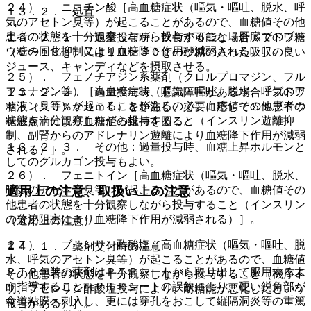
２４）． ニコチン酸［高血糖症状（嘔気・嘔吐、脱水、呼
１３．２． 処置
気のアセトン臭等）が起こることがあるので、血糖値その他
患者の状態を十分観察しながら投与すること（肝臓でのブド
１３．２．１． 過量投与時、飲食が可能な場合：ブドウ糖
ウ糖の同化抑制により血糖降下作用が減弱される）］。
（５〜１５ｇ）又は１０〜３０ｇの砂糖の入った吸収の良い
ジュース、キャンディなどを摂取させる。
２５）． フェノチアジン系薬剤（クロルプロマジン、フル
フェナジン等）［高血糖症状（嘔気・嘔吐、脱水、呼気のア
１３．２．２． 過量投与時、意識障害がある場合：ブドウ
セトン臭等）が起こることがあるので、血糖値その他患者の
糖液（５０％２０ｍＬ）を静注し、必要に応じて５％ブドウ
状態を十分観察しながら投与すること（インスリン遊離抑
糖液点滴により血糖値の維持を図る。
制、副腎からのアドレナリン遊離により血糖降下作用が減弱
１３．２．３． その他：過量投与時、血糖上昇ホルモンと
される）］。
してのグルカゴン投与もよい。
２６）． フェニトイン［高血糖症状（嘔気・嘔吐、脱水、
呼気のアセトン臭等）が起こることがあるので、血糖値その
適用上の注意、取扱い上の注意
他患者の状態を十分観察しながら投与すること（インスリン
の分泌阻害により血糖降下作用が減弱される）］。
（適用上の注意）
２７）． ブセレリン酢酸塩［高血糖症状（嘔気・嘔吐、脱
１４．１． 薬剤交付時の注意
水、呼気のアセトン臭等）が起こることがあるので、血糖値
ＰＴＰ包装の薬剤はＰＴＰシートから取り出して服用するよ
その他患者の状態を十分観察しながら投与すること（機序不
う指導すること（ＰＴＰシートの誤飲により、硬い鋭角部が
明、ブセレリン酢酸塩投与により、耐糖能が悪化したという
食道粘膜へ刺入し、更には穿孔をおこして縦隔洞炎等の重篤
報告がある）］。