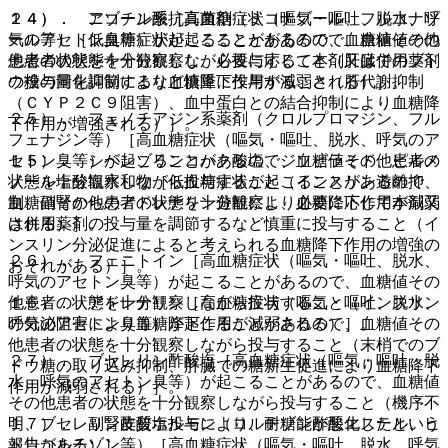
１４）． アゾール系抗真菌剤（ミコナゾール、フルコナゾ
２４）． ニコチン酸［高血糖症状（嘔気・嘔吐、脱水、呼
ール等）［低血糖症状が起こることがあるので、血糖値その
気のアセトン臭等）が起こることがあるので、血糖値その他
他患者の状態を十分観察し、必要に応じて本剤又は併用薬剤
患者の状態を十分観察しながら投与すること（肝臓でのブド
の投与量を調節するなど慎重に投与すること（肝代謝抑制
ウ糖の同化抑制により血糖降下作用が減弱される）］。
（ＣＹＰ２Ｃ９阻害）、血中蛋白との結合抑制により血糖降
２５）． フェノチアジン系薬剤（クロルプロマジン、フル
下作用が増強される）］。
フェナジン等）［高血糖症状（嘔気・嘔吐、脱水、呼気のア
１５）． シベンゾリンコハク酸塩、ジソピラミド、ピルメ
セトン臭等）が起こることがあるので、血糖値その他患者の
ノール塩酸塩水和物［低血糖症状が起こることがあるので、
状態を十分観察しながら投与すること（インスリン遊離抑
血糖値その他患者の状態を十分観察し、必要に応じて本剤又
制、副腎からのアドレナリン遊離により血糖降下作用が減弱
は併用薬剤の投与量を調節するなど慎重に投与すること（イ
される）］。
ンスリン分泌促進によると考えられる血糖降下作用の増強の
２６）． フェニトイン［高血糖症状（嘔気・嘔吐、脱水、
おそれがある）］。
呼気のアセトン臭等）が起こることがあるので、血糖値その
１６）． アドレナリン［高血糖症状（嘔気・嘔吐、脱水、
他患者の状態を十分観察しながら投与すること（インスリン
呼気のアセトン臭等）が起こることがあるので、血糖値その
の分泌阻害により血糖降下作用が減弱される）］。
他患者の状態を十分観察しながら投与すること（末梢でのブ
２７）． ブセレリン酢酸塩［高血糖症状（嘔気・嘔吐、脱
ドウ糖の取り込み抑制、肝臓での糖新生促進により血糖降下
水、呼気のアセトン臭等）が起こることがあるので、血糖値
作用が減弱される）］。
その他患者の状態を十分観察しながら投与すること（機序不
１７）． 副腎皮質ホルモン（コルチゾン酢酸エステル、ヒ
明、ブセレリン酢酸塩投与により、耐糖能が悪化したという
ドロコルチゾン等）［高血糖症状（嘔気・嘔吐、脱水、呼気
報告がある）］。