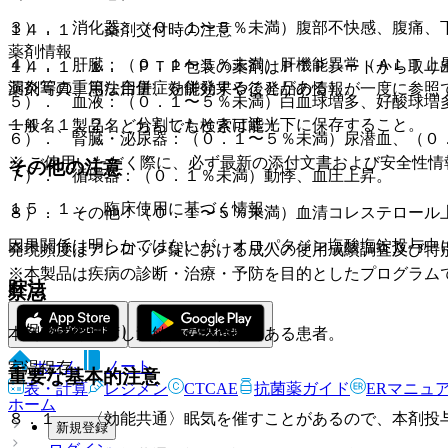
３）． 消化器：（０．１〜５％未満）腹部不快感、腹痛、
１４．１． 薬剤交付時の注意
薬剤情報
４）． 肝臓：（０．１〜５％未満）肝機能異常（ＡＬＴ上昇
１４．１．１． ＰＴＰ包装の薬剤はＰＴＰシートから取り
洞炎等の重篤な合併症を併発することがある）。
薬剤写真、用法用量、効能効果や後発品の情報が一度に参照
５）． 血液：（０．１〜５％未満）白血球増多、好酸球増
１４．１．２． 分割したときは遮光下に保存すること。
一般名、製品名どちらでも検索可能！
６）． 腎臓・泌尿器：（０．１〜５％未満）尿潜血、（０
※ ご使用いただく際に、必ず最新の添付文書および安全性情
その他の注意
７）． 循環器：（０．１％未満）動悸、血圧上昇。
１５．１． 臨床使用に基づく情報
８）． その他：（０．１〜５％未満）血清コレステロール
因果関係は明らかではないが、オロパタジン塩酸塩錠投与中
発現頻度はアレロック錠における成人の使用成績調査及び特
※本製品は疾病の診断・治療・予防を目的としたプログラム
貯法
禁忌
（保管上の注意）
本剤の成分に対し過敏症の既往歴のある患者。
ホーム
ノート
室温保存。
重要な基本的注意
表・計算
レジメン
CTCAE
抗菌薬ガイド
ERマニュ
ホーム
８．１． 〈効能共通〉眠気を催すことがあるので、本剤投
新規登録