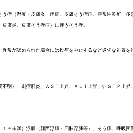
そう痒（湿疹・皮膚炎、痒疹、皮膚そう痒症、尋常性乾癬、多
・皮膚炎、皮膚そう痒症）に伴うそう痒。
、異常が認められた場合には投与を中止するなど適切な処置を
度不明）：劇症肝炎、ＡＳＴ上昇、ＡＬＴ上昇、γ−ＧＴＰ上昇
．１％未満）浮腫（顔面浮腫・四肢浮腫等）、そう痒、呼吸困