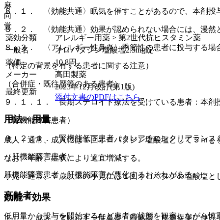
麻
８．１． 〈効能共通〉眠気を催すことがあるので、本剤投
向
覚
８．２． 〈効能共通〉効果が認められない場合には、漫然
薬効分類
アレルギー用薬 > 第2世代抗ヒスタミン薬
８．３． 〈アレルギー性鼻炎〉季節性の患者に投与する場
一般名
オロパタジン塩酸塩2.5mg錠
薬価
10.8
円
（特定の背景を有する患者に関する注意）
メーカー
高田製薬
（合併症・既往歴等のある患者）
2023年12月改訂(第1版)
最終更新
添付文書のPDFはこちら
９．１．１． 長期ステロイド療法を受けている患者：本剤
用法・用量
（腎機能障害患者）
９．２．１． 腎機能低下患者（クレアチニンクリアランス
成人：通常、成人には１回オロパタジン塩酸塩として５ｍｇ
（肝機能障害患者）
なお、年齢、症状により適宜増減する。
肝機能障害患者：肝機能障害が悪化するおそれがある。
小児：通常、７歳以上の小児には１回オロパタジン塩酸塩と
高齢者
効能・効果
低用量から投与を開始するなど患者の状態を観察しながら慎
１）． 成人：アレルギー性鼻炎、蕁麻疹、皮膚疾患に伴う