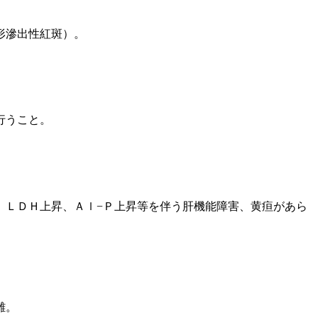
形滲出性紅斑）。
行うこと。
、ＬＤＨ上昇、Ａｌ−Ｐ上昇等を伴う肝機能障害、黄疸があら
難。