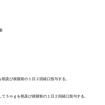
薬
を朝及び就寝前の１日２回経口投与する。
して５ｍｇを朝及び就寝前の１日２回経口投与する。