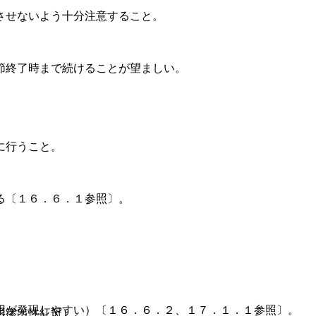
させないよう十分注意すること。
節終了時まで続けることが望ましい。
に行うこと。
る〔１６．６．１参照〕。
用が発現しやすい）〔１６．６．２、１７．１．１参照〕。
形滲出性紅斑）。