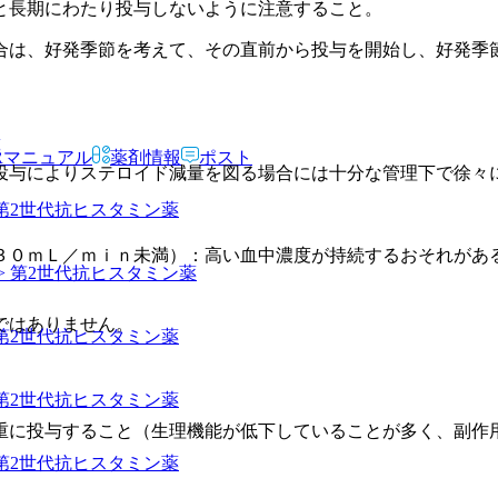
と長期にわたり投与しないように注意すること。
合は、好発季節を考えて、その直前から投与を開始し、好発季
薬
Rマニュアル
薬剤情報
ポスト
投与によりステロイド減量を図る場合には十分な管理下で徐々
 第2世代抗ヒスタミン薬
３０ｍＬ／ｍｉｎ未満）：高い血中濃度が持続するおそれがあ
> 第2世代抗ヒスタミン薬
ではありません。
 第2世代抗ヒスタミン薬
 第2世代抗ヒスタミン薬
重に投与すること（生理機能が低下していることが多く、副作
 第2世代抗ヒスタミン薬