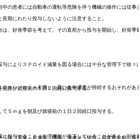
与中の患者には自動車の運転等危険を伴う機械の操作には従事
と長期にわたり投与しないように注意すること。
合は、好発季節を考えて、その直前から投与を開始し、好発季
投与によりステロイド減量を図る場合には十分な管理下で徐々
３０ｍＬ／ｍｉｎ未満）：高い血中濃度が持続するおそれがあ
を朝及び就寝前の１日２回経口投与する。
して５ｍｇを朝及び就寝前の１日２回経口投与する。
重に投与すること（生理機能が低下していることが多く、副作
そう痒（湿疹・皮膚炎、痒疹、皮膚そう痒症、尋常性乾癬、多