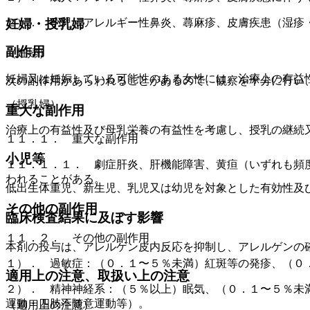
２）． 小児：アレルギー性鼻炎、蕁麻疹、皮膚疾患（湿疹
妊婦・授乳婦
副作用
（妊婦）
妊婦又は妊娠している可能性のある女性には、治療上の有益
次の副作用があらわれることがあるので、観察を十分に行い
（授乳婦）
重大な副作用
治療上の有益性及び母乳栄養の有益性を考慮し、授乳の継続
１１．１． 重大な副作用
小児等
１１．１．１． 劇症肝炎、肝機能障害、黄疸（いずれも頻
われることがある。
低出生体重児、新生児、乳児又は幼児を対象とした有効性及
その他の副作用
臨床検査結果に及ぼす影響
１１．２． その他の副作用
本剤の投与は、アレルゲン皮内反応を抑制し、アレルゲンの
１）． 過敏症：（０．１〜５％未満）紅斑等の発疹、（０
適用上の注意、取扱い上の注意
２）． 精神神経系：（５％以上）眠気、（０．１〜５％未
運動・四肢不随意運動等）。
（適用上の注意）