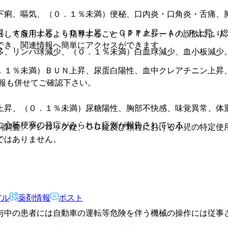
下痢、嘔気、（０．１％未満）便秘、口内炎・口角炎・舌痛、
、ＡＳＴ上昇、ＬＤＨ上昇、γ−ＧＴＰ上昇、Ａｌ−Ｐ上昇、
出して服用するよう指導すること（ＰＴＰシートの誤飲により
でき、関連情報へ簡単にアクセスができます。
多、リンパ球減少、（０．１％未満）白血球減少、血小板減少
．１％未満）ＢＵＮ上昇、尿蛋白陽性、血中クレアチニン上昇
報も併せてご確認下さい。
上昇、（０．１％未満）尿糖陽性、胸部不快感、味覚異常、体
に心筋梗塞の発症がみられた症例が報告されている。
別調査、アレロック錠、ＯＤ錠及び顆粒における小児の特定使
ではありません。
アル
薬剤情報
ポスト
与中の患者には自動車の運転等危険を伴う機械の操作には従事