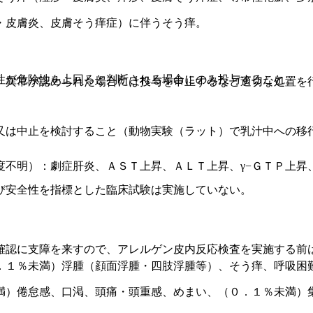
・皮膚炎、皮膚そう痒症）に伴うそう痒。
性が危険性を上回ると判断される場合にのみ投与すること。
、異常が認められた場合には投与を中止するなど適切な処置を
又は中止を検討すること（動物実験（ラット）で乳汁中への移
度不明）：劇症肝炎、ＡＳＴ上昇、ＡＬＴ上昇、γ−ＧＴＰ上昇
び安全性を指標とした臨床試験は実施していない。
確認に支障を来すので、アレルゲン皮内反応検査を実施する前
．１％未満）浮腫（顔面浮腫・四肢浮腫等）、そう痒、呼吸困
満）倦怠感、口渇、頭痛・頭重感、めまい、（０．１％未満）