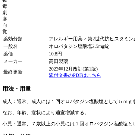
毒
劇
麻
向
覚
薬効分類
アレルギー用薬 > 第2世代抗ヒスタミン
一般名
オロパタジン塩酸塩2.5mg錠
薬価
10.8
円
メーカー
高田製薬
2023年12月改訂(第1版)
最終更新
添付文書のPDFはこちら
用法・用量
成人：通常、成人には１回オロパタジン塩酸塩として５ｍｇ
なお、年齢、症状により適宜増減する。
小児：通常、７歳以上の小児には１回オロパタジン塩酸塩と