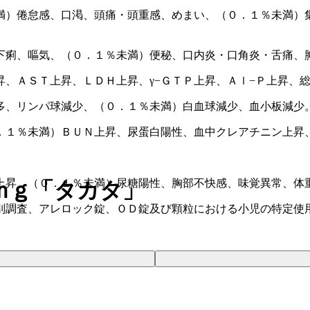
満）倦怠感、口渇、頭痛・頭重感、めまい、（０．１％未満）
下痢、嘔気、（０．１％未満）便秘、口内炎・口角炎・舌痛、
、ＡＳＴ上昇、ＬＤＨ上昇、γ−ＧＴＰ上昇、Ａｌ−Ｐ上昇、
多、リンパ球減少、（０．１％未満）白血球減少、血小板減少
．１％未満）ＢＵＮ上昇、尿蛋白陽性、血中クレアチニン上昇
上昇、（０．１％未満）尿糖陽性、胸部不快感、味覚異常、体
ｍｇ「タカタ」
別調査、アレロック錠、ＯＤ錠及び顆粒における小児の特定使