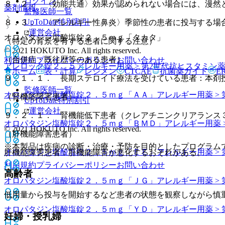
ログイン
８．２． 〈効能共通〉効果が認められない場合には、漫然
薬剤情報
監修医師一覧
UpToDate特別割引
８．３． 〈アレルギー性鼻炎〉季節性の患者に投与する場
運営会社
オロパタジン塩酸塩錠２．５ｍｇ「タカタ」
（特定の背景を有する患者に関する注意）
© 2021 HOKUTO Inc. All rights reserved.
（合併症・既往歴等のある患者）
利用規約
プライバシーポリシー
お問い合わせ
アレロック錠２．５
アレルギー用薬 > 第2世代抗ヒスタミン
ホーム
表・計算
レジメン
CTCAE
抗菌薬ガイド
E
９．１．１． 長期ステロイド療法を受けている患者：本剤
監修医師一覧
オロパタジン塩酸塩錠２．５ｍｇ「ＡＡ」
アレルギー用薬 >
（腎機能障害患者）
UpToDate特別割引
運営会社
９．２．１． 腎機能低下患者（クレアチニンクリアランス
オロパタジン塩酸塩錠２．５ｍｇ「ＢＭＤ」
アレルギー用薬 
© 2021 HOKUTO Inc. All rights reserved.
（肝機能障害患者）
※本製品は疾病の診断・治療・予防を目的としたプログラム
オロパタジン塩酸塩錠２．５ｍｇ「ＥＥ」
アレルギー用薬 >
肝機能障害患者：肝機能障害が悪化するおそれがある。
利用規約
プライバシーポリシー
お問い合わせ
高齢者
オロパタジン塩酸塩錠２．５ｍｇ「ＪＧ」
アレルギー用薬 >
低用量から投与を開始するなど患者の状態を観察しながら慎
オロパタジン塩酸塩錠２．５ｍｇ「ＹＤ」
アレルギー用薬 >
妊婦・授乳婦