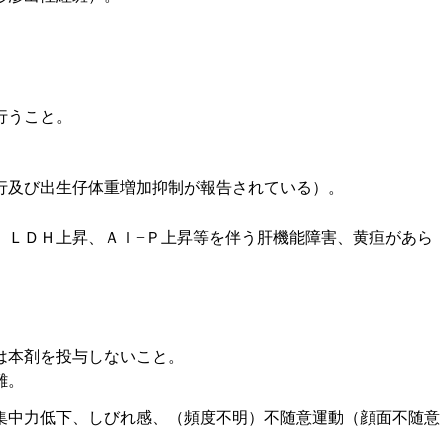
行うこと。
行及び出生仔体重増加抑制が報告されている）。
、ＬＤＨ上昇、Ａｌ−Ｐ上昇等を伴う肝機能障害、黄疸があら
は本剤を投与しないこと。
難。
集中力低下、しびれ感、（頻度不明）不随意運動（顔面不随意