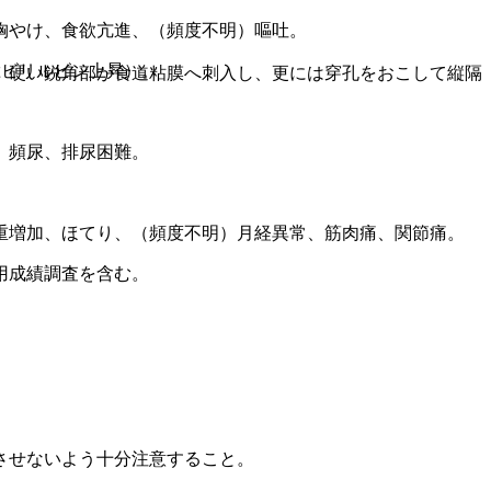
胸やけ、食欲亢進、（頻度不明）嘔吐。
総ビリルビン上昇）。
、硬い鋭角部が食道粘膜へ刺入し、更には穿孔をおこして縦隔
。
、頻尿、排尿困難。
重増加、ほてり、（頻度不明）月経異常、筋肉痛、関節痛。
用成績調査を含む。
させないよう十分注意すること。