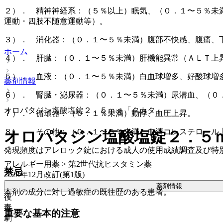
２）． 精神神経系：（５％以上）眠気、（０．１〜５％未
運動・四肢不随意運動等）。
３）． 消化器：（０．１〜５％未満）腹部不快感、腹痛、
ホーム
４）． 肝臓：（０．１〜５％未満）肝機能異常（ＡＬＴ上昇
５）． 血液：（０．１〜５％未満）白血球増多、好酸球増
薬剤情報
６）． 腎臓・泌尿器：（０．１〜５％未満）尿潜血、（０
オロパタジン塩酸塩錠２．５ｍｇ「タカタ」
７）． 循環器：（０．１％未満）動悸、血圧上昇。
８）． その他：（０．１〜５％未満）血清コレステロール
オロパタジン塩酸塩錠２．５
発現頻度はアレロック錠における成人の使用成績調査及び特
アレルギー用薬 > 第2世代抗ヒスタミン薬
禁忌
2023年12月改訂(第1版)
薬剤情報
本剤の成分に対し過敏症の既往歴のある患者。
後
毒
重要な基本的注意
劇