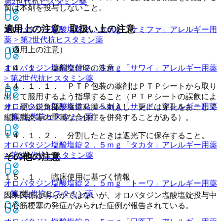
第2世代抗ヒスタミン薬
前は本剤を投与しないこと。
適用上の注意、取扱い上の注意
オロパタジン塩酸塩錠２．５ｍｇ「ケミファ」
アレルギー用
薬 > 第2世代抗ヒスタミン薬
（適用上の注意）
オロパタジン塩酸塩錠２．５ｍｇ「サワイ」
１４．１． 薬剤交付時の注意
アレルギー用薬
> 第2世代抗ヒスタミン薬
１４．１．１． ＰＴＰ包装の薬剤はＰＴＰシートから取り
出して服用するよう指導すること（ＰＴＰシートの誤飲によ
オロパタジン塩酸塩錠２．５ｍｇ「サンド」
アレルギー用薬
り、硬い鋭角部が食道粘膜へ刺入し、更には穿孔をおこして
> 第2世代抗ヒスタミン薬
縦隔洞炎等の重篤な合併症を併発することがある）。
１４．１．２． 分割したときは遮光下に保存すること。
オロパタジン塩酸塩錠２．５ｍｇ「タカタ」
アレルギー用薬
> 第2世代抗ヒスタミン薬
その他の注意
１５．１． 臨床使用に基づく情報
オロパタジン塩酸塩錠２．５ｍｇ「トーワ」
アレルギー用薬
> 第2世代抗ヒスタミン薬
因果関係は明らかではないが、オロパタジン塩酸塩錠投与中
に心筋梗塞の発症がみられた症例が報告されている。