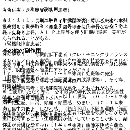
１１．１． 重大な副作用
（合併症・既往歴等のある患者）
１１．１．１． 劇症肝炎、肝機能障害、黄疸（いずれも頻
９．１．１． 長期ステロイド療法を受けている患者：本剤
度不明）：劇症肝炎、ＡＳＴ上昇、ＡＬＴ上昇、γ−ＧＴＰ上
投与によりステロイド減量を図る場合には十分な管理下で
昇、ＬＤＨ上昇、Ａｌ−Ｐ上昇等を伴う肝機能障害、黄疸が
徐々に行うこと。
あらわれることがある。
（腎機能障害患者）
その他の副作用
薬剤情報
９．２．１． 腎機能低下患者（クレアチニンクリアランス
３０ｍＬ／ｍｉｎ未満）：高い血中濃度が持続するおそれが
１１．２． その他の副作用
薬剤写真、用法用量、効能効果や後発品の情報が一度に参照
ある〔１６．６．１参照〕。
でき、関連情報へ簡単にアクセスができます。
１）． 過敏症：（０．１〜５％未満）紅斑等の発疹、
（肝機能障害患者）
（０．１％未満）浮腫（顔面浮腫・四肢浮腫等）、そう痒、
一般名、製品名どちらでも検索可能！
呼吸困難。
肝機能障害患者：肝機能障害が悪化するおそれがある。
※ ご使用いただく際に、必ず最新の添付文書および安全性
２）． 精神神経系：（５％以上）眠気、（０．１〜５％未
情報も併せてご確認下さい。
高齢者
満）倦怠感、口渇、頭痛・頭重感、めまい、（０．１％未
満）集中力低下、しびれ感、（頻度不明）不随意運動（顔面
低用量から投与を開始するなど患者の状態を観察しながら慎
不随意運動・四肢不随意運動等）。
重に投与すること（生理機能が低下していることが多く、副
作用が発現しやすい）〔１６．６．２、１７．１．４参
３）． 消化器：（０．１〜５％未満）腹部不快感、腹痛、
※本製品は疾病の診断・治療・予防を目的としたプログラム