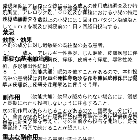
発現頻度はアレロック錠における成人の使用成績調査及び特
なお、年齢、症状により適宜増減する。
別調査、アレロック錠、ＯＤ錠及び顆粒における小児の特定
使用成績調査を含む。
小児：通常、７歳以上の小児には１回オロパタジン塩酸塩と
して５ｍｇを朝及び就寝前の１日２回経口投与する。
禁忌
効能・効果
本剤の成分に対し過敏症の既往歴のある患者。
１）． 成人：アレルギー性鼻炎、じん麻疹、皮膚疾患に伴
重要な基本的注意
うそう痒（湿疹・皮膚炎、痒疹、皮膚そう痒症、尋常性乾
癬、多形滲出性紅斑）。
８．１． 〈効能共通〉眠気を催すことがあるので、本剤投
２）． 小児：アレルギー性鼻炎、じん麻疹、皮膚疾患（湿
与中の患者には自動車の運転等危険を伴う機械の操作には従
疹・皮膚炎、皮膚そう痒症）に伴うそう痒。
事させないよう十分注意すること。
８．２． 〈効能共通〉効果が認められない場合には、漫然
副作用
と長期にわたり投与しないように注意すること。
次の副作用があらわれることがあるので、観察を十分に行
８．３． 〈アレルギー性鼻炎〉季節性の患者に投与する場
い、異常が認められた場合には投与を中止するなど適切な処
合は、好発季節を考えて、その直前から投与を開始し、好発
置を行うこと。
季節終了時まで続けることが望ましい。
重大な副作用
（特定の背景を有する患者に関する注意）