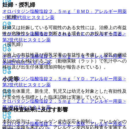
妊婦・授乳婦
オロパタジン塩酸塩錠２．５ｍｇ「ＢＭＤ」
アレルギー用薬
（妊婦）
> 第2世代抗ヒスタミン薬
妊婦又は妊娠している可能性のある女性には、治療上の有益
性が危険性を上回ると判断される場合にのみ投与すること。
オロパタジン塩酸塩錠２．５ｍｇ「ＥＥ」
アレルギー用薬 >
第2世代抗ヒスタミン薬
（授乳婦）
治療上の有益性及び母乳栄養の有益性を考慮し、授乳の継続
オロパタジン塩酸塩錠２．５ｍｇ「ＪＧ」
アレルギー用薬 >
又は中止を検討すること（動物実験（ラット）で乳汁中への
第2世代抗ヒスタミン薬
移行及び出生仔体重増加抑制が報告されている）。
小児等
オロパタジン塩酸塩錠２．５ｍｇ「ＹＤ」
アレルギー用薬 >
第2世代抗ヒスタミン薬
低出生体重児、新生児、乳児又は幼児を対象とした有効性及
び安全性を指標とした臨床試験は実施していない。
オロパタジン塩酸塩錠２．５ｍｇ「ＺＥ」
アレルギー用薬 >
第2世代抗ヒスタミン薬
臨床検査結果に及ぼす影響
本剤の投与は、アレルゲン皮内反応を抑制し、アレルゲンの
オロパタジン塩酸塩錠２．５ｍｇ「杏林」
アレルギー用薬 >
確認に支障を来すので、アレルゲン皮内反応検査を実施する