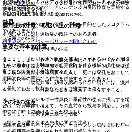
本剤の投与は、アレルゲン皮内反応を抑制し、アレルゲンの
別調査、アレロック錠、ＯＤ錠及び顆粒における小児の特定
運営会社
確認に支障を来すので、アレルゲン皮内反応検査を実施する
使用成績調査を含む。
前は本剤を投与しないこと。
© 2021 HOKUTO Inc. All rights reserved.
禁忌
※本製品は疾病の診断・治療・予防を目的としたプログラム
適用上の注意、取扱い上の注意
ではありません。
本剤の成分に対し過敏症の既往歴のある患者。
（適用上の注意）
利用規約
プライバシーポリシー
お問い合わせ
重要な基本的注意
１４．１． 薬剤交付時の注意
８．１． 〈効能共通〉眠気を催すことがあるので、本剤投
１４．１．１． ＰＴＰ包装の薬剤はＰＴＰシートから取り
与中の患者には自動車の運転等危険を伴う機械の操作には従
出して服用するよう指導すること（ＰＴＰシートの誤飲によ
事させないよう十分注意すること。
り、硬い鋭角部が食道粘膜へ刺入し、更には穿孔をおこして
縦隔洞炎等の重篤な合併症を併発することがある）。
８．２． 〈効能共通〉効果が認められない場合には、漫然
と長期にわたり投与しないように注意すること。
１４．１．２． 分割したときは遮光下に保存すること。
８．３． 〈アレルギー性鼻炎〉季節性の患者に投与する場
その他の注意
合は、好発季節を考えて、その直前から投与を開始し、好発
季節終了時まで続けることが望ましい。
１５．１． 臨床使用に基づく情報
（特定の背景を有する患者に関する注意）
因果関係は明らかではないが、オロパタジン塩酸塩錠投与中
に心筋梗塞の発症がみられた症例が報告されている。