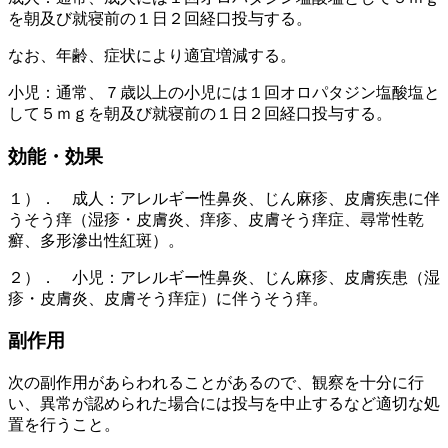
を朝及び就寝前の１日２回経口投与する。
なお、年齢、症状により適宜増減する。
小児：通常、７歳以上の小児には１回オロパタジン塩酸塩と
して５ｍｇを朝及び就寝前の１日２回経口投与する。
効能・効果
１）． 成人：アレルギー性鼻炎、じん麻疹、皮膚疾患に伴
うそう痒（湿疹・皮膚炎、痒疹、皮膚そう痒症、尋常性乾
癬、多形滲出性紅斑）。
２）． 小児：アレルギー性鼻炎、じん麻疹、皮膚疾患（湿
疹・皮膚炎、皮膚そう痒症）に伴うそう痒。
副作用
次の副作用があらわれることがあるので、観察を十分に行
い、異常が認められた場合には投与を中止するなど適切な処
置を行うこと。