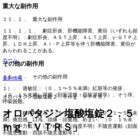
重大な副作用
１１．１． 重大な副作用
１１．１．１． 劇症肝炎、肝機能障害、黄疸（いずれも頻
度不明）：劇症肝炎、ＡＳＴ上昇、ＡＬＴ上昇、γ−ＧＴＰ上
昇、ＬＤＨ上昇、Ａｌ−Ｐ上昇等を伴う肝機能障害、黄疸が
あらわれることがある。
ホーム
その他の副作用
１１．２． その他の副作用
薬剤情報
１）． 過敏症：（０．１〜５％未満）紅斑等の発疹、
（０．１％未満）浮腫（顔面浮腫・四肢浮腫等）、そう痒、
オロパタジン塩酸塩錠２．５ｍｇ「ＶＴＲＳ」
呼吸困難。
オロパタジン塩酸塩錠２．５
２）． 精神神経系：（５％以上）眠気、（０．１〜５％未
満）倦怠感、口渇、頭痛・頭重感、めまい、（０．１％未
ｍｇ「ＶＴＲＳ」
満）集中力低下、しびれ感、（頻度不明）不随意運動（顔面
不随意運動・四肢不随意運動等）。