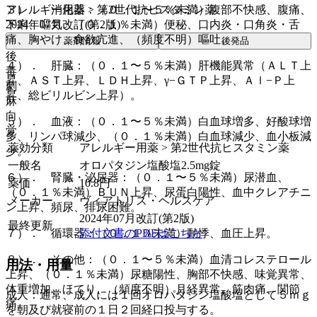
アレルギー用薬 > 第2世代抗ヒスタミン薬
３）． 消化器：（０．１〜５％未満）腹部不快感、腹痛、
2024年07月改訂(第2版)
下痢、嘔気、（０．１％未満）便秘、口内炎・口角炎・舌
痛、胸やけ、食欲亢進、（頻度不明）嘔吐。
薬剤情報
後発品
後
４）． 肝臓：（０．１〜５％未満）肝機能異常（ＡＬＴ上
毒
昇、ＡＳＴ上昇、ＬＤＨ上昇、γ−ＧＴＰ上昇、Ａｌ−Ｐ上
劇
昇、総ビリルビン上昇）。
麻
向
５）． 血液：（０．１〜５％未満）白血球増多、好酸球増
覚
多、リンパ球減少、（０．１％未満）白血球減少、血小板減
薬効分類
アレルギー用薬 > 第2世代抗ヒスタミン薬
少。
一般名
オロパタジン塩酸塩2.5mg錠
６）． 腎臓・泌尿器：（０．１〜５％未満）尿潜血、
薬価
10.8
円
（０．１％未満）ＢＵＮ上昇、尿蛋白陽性、血中クレアチニ
メーカー
ヴィアトリス・ヘルスケア
ン上昇、頻尿、排尿困難。
2024年07月改訂(第2版)
最終更新
添付文書のPDFはこちら
７）． 循環器：（０．１％未満）動悸、血圧上昇。
８）． その他：（０．１〜５％未満）血清コレステロール
用法・用量
上昇、（０．１％未満）尿糖陽性、胸部不快感、味覚異常、
体重増加、ほてり、（頻度不明）月経異常、筋肉痛、関節
成人：通常、成人には１回オロパタジン塩酸塩として５ｍｇ
痛。
を朝及び就寝前の１日２回経口投与する。