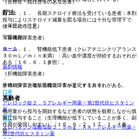
（合併症・既往歴等のある患者）
貯法
９．１．１． 長期ステロイド療法を受けている患者：本剤
投与によりステロイド減量を図る場合には十分な管理下で
（保管上の注意）
徐々に行うこと。
室温保存。
（腎機能障害患者）
ホーム
９．２．１． 腎機能低下患者（クレアチニンクリアランス
３０ｍＬ／ｍｉｎ未満）：高い血中濃度が持続するおそれが
ある〔１６．６．１参照〕。
薬剤情報
（肝機能障害患者）
肝機能障害患者：肝機能障害が悪化するおそれがある。
オロパタジン塩酸塩錠２．５ｍｇ「ＶＴＲＳ」
高齢者
アレロック錠２．５
アレルギー用薬 > 第2世代抗ヒスタミン
薬
低用量から投与を開始するなど患者の状態を観察しながら慎
重に投与すること（生理機能が低下していることが多く、副
作用が発現しやすい）〔１６．６．２、１７．１．４参
オロパタジン塩酸塩錠２．５ｍｇ「ＡＡ」
アレルギー用薬 >
照〕。
第2世代抗ヒスタミン薬