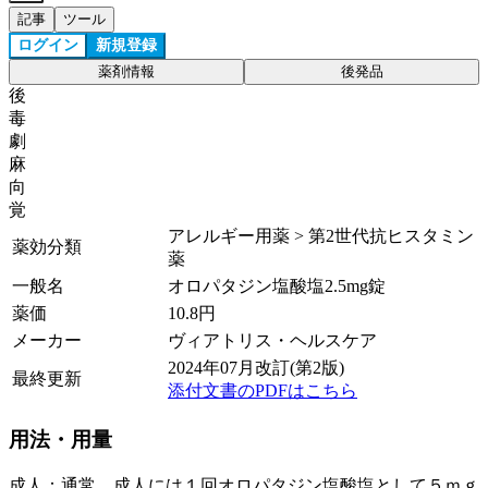
記事
ツール
ログイン
新規登録
薬剤情報
後発品
後
毒
劇
麻
向
覚
アレルギー用薬 > 第2世代抗ヒスタミン
薬効分類
薬
一般名
オロパタジン塩酸塩2.5mg錠
薬価
10.8
円
メーカー
ヴィアトリス・ヘルスケア
2024年07月改訂(第2版)
最終更新
添付文書のPDFはこちら
用法・用量
成人：通常、成人には１回オロパタジン塩酸塩として５ｍｇ