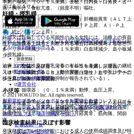
照〕。
下痢、嘔気、（０．１％未満）便秘、口内炎・口角炎・舌
ではありません。
痛、胸やけ、食欲亢進、（頻度不明）嘔吐。
妊婦・授乳婦
４）． 肝臓：（０．１〜５％未満）肝機能異常（ＡＬＴ上
昇、ＡＳＴ上昇、ＬＤＨ上昇、γ−ＧＴＰ上昇、Ａｌ−Ｐ上
（妊婦）
昇、総ビリルビン上昇）。
ホーム
ノート
妊婦又は妊娠している可能性のある女性には、治療上の有益
表・計算
レジメン
CTCAE
抗菌薬ガイド
ERマニュ
５）． 血液：（０．１〜５％未満）白血球増多、好酸球増
性が危険性を上回ると判断される場合にのみ投与すること。
アル
薬剤情報
ポスト
多、リンパ球減少、（０．１％未満）白血球減少、血小板減
（授乳婦）
少。
新規登録
ログイン
治療上の有益性及び母乳栄養の有益性を考慮し、授乳の継続
６）． 腎臓・泌尿器：（０．１〜５％未満）尿潜血、
監修医師一覧
又は中止を検討すること（動物実験（ラット）で乳汁中への
（０．１％未満）ＢＵＮ上昇、尿蛋白陽性、血中クレアチニ
UpToDate特別割引
移行及び出生仔体重増加抑制が報告されている）。
ン上昇、頻尿、排尿困難。
運営会社
７）． 循環器：（０．１％未満）動悸、血圧上昇。
小児等
© 2021 HOKUTO Inc. All rights reserved.
利用規約
プライバシーポリシー
お問い合わせ
８）． その他：（０．１〜５％未満）血清コレステロール
低出生体重児、新生児、乳児又は幼児を対象とした有効性及
ホーム
表・計算
レジメン
CTCAE
抗菌薬ガイド
上昇、（０．１％未満）尿糖陽性、胸部不快感、味覚異常、
び安全性を指標とした臨床試験は実施していない。
体重増加、ほてり、（頻度不明）月経異常、筋肉痛、関節
ERマニュアル
薬剤情報
ポスト
痛。
臨床検査結果に及ぼす影響
監修医師一覧
発現頻度はアレロック錠における成人の使用成績調査及び特
UpToDate特別割引