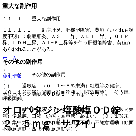
重大な副作用
１１．１． 重大な副作用
１１．１．１． 劇症肝炎、肝機能障害、黄疸（いずれも頻
度不明）：劇症肝炎、ＡＳＴ上昇、ＡＬＴ上昇、γ−ＧＴＰ上
昇、ＬＤＨ上昇、Ａｌ−Ｐ上昇等を伴う肝機能障害、黄疸が
あらわれることがある。
ホーム
その他の副作用
１１．２． その他の副作用
薬剤情報
１）． 過敏症：（０．１〜５％未満）紅斑等の発疹、
（０．１％未満）浮腫（顔面浮腫・四肢浮腫等）、そう痒、
オロパタジン塩酸塩ＯＤ錠２．５ｍｇ「サワイ」
呼吸困難。
オロパタジン塩酸塩ＯＤ錠
２）． 精神神経系：（５％以上）眠気、（０．１〜５％未
満）倦怠感、口渇、頭痛・頭重感、めまい、（０．１％未
２．５ｍｇ「サワイ」
満）集中力低下、しびれ感、（頻度不明）不随意運動（顔面
不随意運動・四肢不随意運動等）。