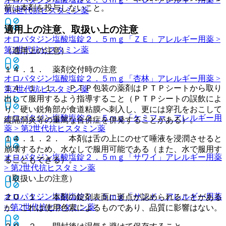
前は本剤を投与しないこと。
第2世代抗ヒスタミン薬
適用上の注意、取扱い上の注意
オロパタジン塩酸塩錠２．５ｍｇ「ＺＥ」
アレルギー用薬 >
第2世代抗ヒスタミン薬
（適用上の注意）
１４．１． 薬剤交付時の注意
オロパタジン塩酸塩錠２．５ｍｇ「杏林」
アレルギー用薬 >
１４．１．１． ＰＴＰ包装の薬剤はＰＴＰシートから取り
第2世代抗ヒスタミン薬
出して服用するよう指導すること（ＰＴＰシートの誤飲によ
り、硬い鋭角部が食道粘膜へ刺入し、更には穿孔をおこして
オロパタジン塩酸塩錠２．５ｍｇ「ケミファ」
アレルギー用
縦隔洞炎等の重篤な合併症を併発することがある）。
薬 > 第2世代抗ヒスタミン薬
１４．１．２． 本剤は舌の上にのせて唾液を浸潤させると
崩壊するため、水なしで服用可能である（また、水で服用す
オロパタジン塩酸塩錠２．５ｍｇ「サワイ」
アレルギー用薬
ることもできる）。
> 第2世代抗ヒスタミン薬
（取扱い上の注意）
オロパタジン塩酸塩錠２．５ｍｇ「サンド」
アレルギー用薬
２０．１． 本剤の錠剤表面に斑点が認められることがある
> 第2世代抗ヒスタミン薬
が、これは使用色素によるものであり、品質に影響はない。