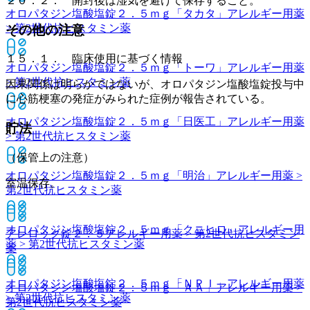
２０．２． 開封後は湿気を避けて保存すること。
オロパタジン塩酸塩錠２．５ｍｇ「タカタ」
アレルギー用薬
> 第2世代抗ヒスタミン薬
その他の注意
１５．１． 臨床使用に基づく情報
オロパタジン塩酸塩錠２．５ｍｇ「トーワ」
アレルギー用薬
> 第2世代抗ヒスタミン薬
因果関係は明らかではないが、オロパタジン塩酸塩錠投与中
に心筋梗塞の発症がみられた症例が報告されている。
オロパタジン塩酸塩錠２．５ｍｇ「日医工」
アレルギー用薬
貯法
> 第2世代抗ヒスタミン薬
（保管上の注意）
オロパタジン塩酸塩錠２．５ｍｇ「明治」
アレルギー用薬 >
室温保存。
第2世代抗ヒスタミン薬
オロパタジン塩酸塩錠２．５ｍｇ「クニヒロ」
アレルギー用
アレロック錠２．５
アレルギー用薬 > 第2世代抗ヒスタミン
薬 > 第2世代抗ヒスタミン薬
薬
オロパタジン塩酸塩錠２．５ｍｇ「ＮＰＩ」
アレルギー用薬
オロパタジン塩酸塩錠２．５ｍｇ「ＡＡ」
アレルギー用薬 >
> 第2世代抗ヒスタミン薬
第2世代抗ヒスタミン薬