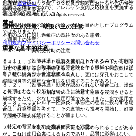
本剤の投与は、アレルゲン皮内反応を抑制し、アレルゲンの
別調査、アレロック錠、ＯＤ錠及び顆粒における小児の特定
運営会社
確認に支障を来すので、アレルゲン皮内反応検査を実施する
使用成績調査を含む。
前は本剤を投与しないこと。
© 2021 HOKUTO Inc. All rights reserved.
禁忌
※本製品は疾病の診断・治療・予防を目的としたプログラム
適用上の注意、取扱い上の注意
ではありません。
本剤の成分に対し過敏症の既往歴のある患者。
（適用上の注意）
利用規約
プライバシーポリシー
お問い合わせ
重要な基本的注意
１４．１． 薬剤交付時の注意
８．１． 〈効能共通〉眠気を催すことがあるので、本剤投
１４．１．１． ＰＴＰ包装の薬剤はＰＴＰシートから取り
与中の患者には自動車の運転等危険を伴う機械の操作には従
出して服用するよう指導すること（ＰＴＰシートの誤飲によ
事させないよう十分注意すること。
り、硬い鋭角部が食道粘膜へ刺入し、更には穿孔をおこして
縦隔洞炎等の重篤な合併症を併発することがある）。
８．２． 〈効能共通〉効果が認められない場合には、漫然
と長期にわたり投与しないように注意すること。
１４．１．２． 本剤は舌の上にのせて唾液を浸潤させると
崩壊するため、水なしで服用可能である（また、水で服用す
８．３． 〈アレルギー性鼻炎〉季節性の患者に投与する場
ることもできる）。
合は、好発季節を考えて、その直前から投与を開始し、好発
季節終了時まで続けることが望ましい。
（取扱い上の注意）
（特定の背景を有する患者に関する注意）
２０．１． 本剤の錠剤表面に斑点が認められることがある
が、これは使用色素によるものであり、品質に影響はない。