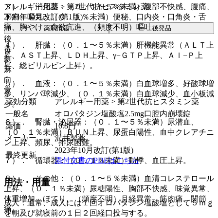
アレルギー用薬 > 第2世代抗ヒスタミン薬
３）． 消化器：（０．１〜５％未満）腹部不快感、腹痛、
2023年10月改訂(第1版)
下痢、嘔気、（０．１％未満）便秘、口内炎・口角炎・舌
痛、胸やけ、食欲亢進、（頻度不明）嘔吐。
薬剤情報
後発品
後
４）． 肝臓：（０．１〜５％未満）肝機能異常（ＡＬＴ上
毒
昇、ＡＳＴ上昇、ＬＤＨ上昇、γ−ＧＴＰ上昇、Ａｌ−Ｐ上
劇
昇、総ビリルビン上昇）。
麻
向
５）． 血液：（０．１〜５％未満）白血球増多、好酸球増
覚
多、リンパ球減少、（０．１％未満）白血球減少、血小板減
薬効分類
アレルギー用薬 > 第2世代抗ヒスタミン薬
少。
一般名
オロパタジン塩酸塩2.5mg口腔内崩壊錠
６）． 腎臓・泌尿器：（０．１〜５％未満）尿潜血、
薬価
10.8
円
（０．１％未満）ＢＵＮ上昇、尿蛋白陽性、血中クレアチニ
メーカー
沢井製薬
ン上昇、頻尿、排尿困難。
2023年10月改訂(第1版)
最終更新
添付文書のPDFはこちら
７）． 循環器：（０．１％未満）動悸、血圧上昇。
８）． その他：（０．１〜５％未満）血清コレステロール
用法・用量
上昇、（０．１％未満）尿糖陽性、胸部不快感、味覚異常、
体重増加、ほてり、（頻度不明）月経異常、筋肉痛、関節
成人：通常、成人には１回オロパタジン塩酸塩として５ｍｇ
痛。
を朝及び就寝前の１日２回経口投与する。