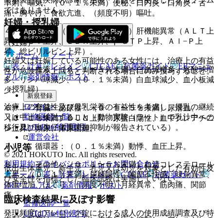
照〕。
下痢、嘔気、（０．１％未満）便秘、口内炎・口角炎・舌
ではありません。
痛、胸やけ、食欲亢進、（頻度不明）嘔吐。
妊婦・授乳婦
４）． 肝臓：（０．１〜５％未満）肝機能異常（ＡＬＴ上
昇、ＡＳＴ上昇、ＬＤＨ上昇、γ−ＧＴＰ上昇、Ａｌ−Ｐ上
（妊婦）
昇、総ビリルビン上昇）。
ホーム
ノート
妊婦又は妊娠している可能性のある女性には、治療上の有益
表・計算
レジメン
CTCAE
抗菌薬ガイド
ERマニュ
５）． 血液：（０．１〜５％未満）白血球増多、好酸球増
性が危険性を上回ると判断される場合にのみ投与すること。
アル
薬剤情報
ポスト
多、リンパ球減少、（０．１％未満）白血球減少、血小板減
（授乳婦）
少。
新規登録
ログイン
治療上の有益性及び母乳栄養の有益性を考慮し、授乳の継続
６）． 腎臓・泌尿器：（０．１〜５％未満）尿潜血、
監修医師一覧
又は中止を検討すること（動物実験（ラット）で乳汁中への
（０．１％未満）ＢＵＮ上昇、尿蛋白陽性、血中クレアチニ
UpToDate特別割引
移行及び出生仔体重増加抑制が報告されている）。
ン上昇、頻尿、排尿困難。
運営会社
７）． 循環器：（０．１％未満）動悸、血圧上昇。
小児等
© 2021 HOKUTO Inc. All rights reserved.
利用規約
プライバシーポリシー
お問い合わせ
８）． その他：（０．１〜５％未満）血清コレステロール
低出生体重児、新生児、乳児又は幼児を対象とした有効性及
ホーム
表・計算
レジメン
CTCAE
抗菌薬ガイド
上昇、（０．１％未満）尿糖陽性、胸部不快感、味覚異常、
び安全性を指標とした臨床試験は実施していない。
体重増加、ほてり、（頻度不明）月経異常、筋肉痛、関節
ERマニュアル
薬剤情報
ポスト
痛。
臨床検査結果に及ぼす影響
監修医師一覧
発現頻度はアレロック錠における成人の使用成績調査及び特
UpToDate特別割引