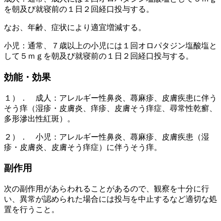
を朝及び就寝前の１日２回経口投与する。
なお、年齢、症状により適宜増減する。
小児：通常、７歳以上の小児には１回オロパタジン塩酸塩と
して５ｍｇを朝及び就寝前の１日２回経口投与する。
効能・効果
１）． 成人：アレルギー性鼻炎、蕁麻疹、皮膚疾患に伴う
そう痒（湿疹・皮膚炎、痒疹、皮膚そう痒症、尋常性乾癬、
多形滲出性紅斑）。
２）． 小児：アレルギー性鼻炎、蕁麻疹、皮膚疾患（湿
疹・皮膚炎、皮膚そう痒症）に伴うそう痒。
副作用
次の副作用があらわれることがあるので、観察を十分に行
い、異常が認められた場合には投与を中止するなど適切な処
置を行うこと。