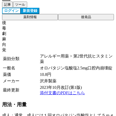
記事
ツール
ログイン
新規登録
薬剤情報
後発品
後
毒
劇
麻
向
覚
アレルギー用薬 > 第2世代抗ヒスタミン
薬効分類
薬
一般名
オロパタジン塩酸塩2.5mg口腔内崩壊錠
薬価
10.8
円
メーカー
沢井製薬
2023年10月改訂(第1版)
最終更新
添付文書のPDFはこちら
用法・用量
成人：通常、成人には１回オロパタジン塩酸塩として５ｍｇ