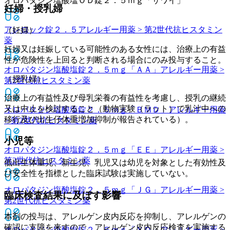
オロパタジン塩酸塩ＯＤ錠２．５ｍｇ「サワイ」
妊婦・授乳婦
アレロック錠２．５
アレルギー用薬 > 第2世代抗ヒスタミン
（妊婦）
薬
妊婦又は妊娠している可能性のある女性には、治療上の有益
性が危険性を上回ると判断される場合にのみ投与すること。
オロパタジン塩酸塩錠２．５ｍｇ「ＡＡ」
アレルギー用薬 >
（授乳婦）
第2世代抗ヒスタミン薬
治療上の有益性及び母乳栄養の有益性を考慮し、授乳の継続
又は中止を検討すること（動物実験（ラット）で乳汁中への
オロパタジン塩酸塩錠２．５ｍｇ「ＢＭＤ」
アレルギー用薬
移行及び出生仔体重増加抑制が報告されている）。
> 第2世代抗ヒスタミン薬
小児等
オロパタジン塩酸塩錠２．５ｍｇ「ＥＥ」
アレルギー用薬 >
第2世代抗ヒスタミン薬
低出生体重児、新生児、乳児又は幼児を対象とした有効性及
び安全性を指標とした臨床試験は実施していない。
オロパタジン塩酸塩錠２．５ｍｇ「ＪＧ」
アレルギー用薬 >
臨床検査結果に及ぼす影響
第2世代抗ヒスタミン薬
本剤の投与は、アレルゲン皮内反応を抑制し、アレルゲンの
確認に支障を来すので、アレルゲン皮内反応検査を実施する
オロパタジン塩酸塩錠２．５ｍｇ「ＹＤ」
アレルギー用薬 >