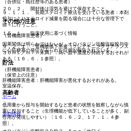
（合併症・既往歴等のある患者）
２０．２． 開封後は湿気を避けて保存すること。
９．１．１． 長期ステロイド療法を受けている患者：本剤
投与によりステロイド減量を図る場合には十分な管理下で
その他の注意
徐々に行うこと。
１５．１． 臨床使用に基づく情報
（腎機能障害患者）
因果関係は明らかではないが、オロパタジン塩酸塩錠投与中
９．２．１． 腎機能低下患者（クレアチニンクリアランス
に心筋梗塞の発症がみられた症例が報告されている。
３０ｍＬ／ｍｉｎ未満）：高い血中濃度が持続するおそれが
ある〔１６．６．１参照〕。
貯法
（肝機能障害患者）
（保管上の注意）
肝機能障害患者：肝機能障害が悪化するおそれがある。
室温保存。
高齢者
ホーム
低用量から投与を開始するなど患者の状態を観察しながら慎
重に投与すること（生理機能が低下していることが多く、副
薬剤情報
作用が発現しやすい）〔１６．６．２、１７．１．４参
照〕。