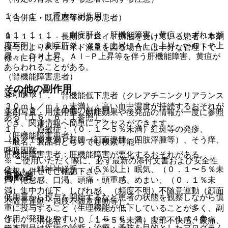
１１．１． 重大な副作用
（合併症・既往歴等のある患者）
１１．１．１． 劇症肝炎、肝機能障害、黄疸（いずれも頻
９．１．１． 長期ステロイド療法を受けている患者：本剤
度不明）：劇症肝炎、ＡＳＴ上昇、ＡＬＴ上昇、γ−ＧＴＰ上
投与によりステロイド減量を図る場合には十分な管理下で
昇、ＬＤＨ上昇、Ａｌ−Ｐ上昇等を伴う肝機能障害、黄疸が
徐々に行うこと。
あらわれることがある。
（腎機能障害患者）
その他の副作用
薬剤情報
９．２．１． 腎機能低下患者（クレアチニンクリアランス
３０ｍＬ／ｍｉｎ未満）：高い血中濃度が持続するおそれが
１１．２． その他の副作用
薬剤写真、用法用量、効能効果や後発品の情報が一度に参照
ある〔１６．６．１参照〕。
でき、関連情報へ簡単にアクセスができます。
１）． 過敏症：（０．１〜５％未満）紅斑等の発疹、
（肝機能障害患者）
（０．１％未満）浮腫（顔面浮腫・四肢浮腫等）、そう痒、
一般名、製品名どちらでも検索可能！
呼吸困難。
肝機能障害患者：肝機能障害が悪化するおそれがある。
※ ご使用いただく際に、必ず最新の添付文書および安全性
２）． 精神神経系：（５％以上）眠気、（０．１〜５％未
情報も併せてご確認下さい。
高齢者
満）倦怠感、口渇、頭痛・頭重感、めまい、（０．１％未
満）集中力低下、しびれ感、（頻度不明）不随意運動（顔面
低用量から投与を開始するなど患者の状態を観察しながら慎
不随意運動・四肢不随意運動等）。
重に投与すること（生理機能が低下していることが多く、副
作用が発現しやすい）〔１６．６．２、１７．１．４参
３）． 消化器：（０．１〜５％未満）腹部不快感、腹痛、
※本製品は疾病の診断・治療・予防を目的としたプログラム