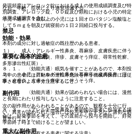
発現頻度はアレロック錠における成人の使用成績調査及び特
なお、年齢、症状により適宜増減する。
別調査、アレロック錠、ＯＤ錠及び顆粒における小児の特定
使用成績調査を含む。
小児：通常、７歳以上の小児には１回オロパタジン塩酸塩と
して５ｍｇを朝及び就寝前の１日２回経口投与する。
禁忌
効能・効果
本剤の成分に対し過敏症の既往歴のある患者。
１）． 成人：アレルギー性鼻炎、蕁麻疹、皮膚疾患に伴う
重要な基本的注意
そう痒（湿疹・皮膚炎、痒疹、皮膚そう痒症、尋常性乾癬、
多形滲出性紅斑）。
８．１． 〈効能共通〉眠気を催すことがあるので、本剤投
２）． 小児：アレルギー性鼻炎、蕁麻疹、皮膚疾患（湿
与中の患者には自動車の運転等危険を伴う機械の操作には従
疹・皮膚炎、皮膚そう痒症）に伴うそう痒。
事させないよう十分注意すること。
８．２． 〈効能共通〉効果が認められない場合には、漫然
副作用
と長期にわたり投与しないように注意すること。
次の副作用があらわれることがあるので、観察を十分に行
８．３． 〈アレルギー性鼻炎〉季節性の患者に投与する場
い、異常が認められた場合には投与を中止するなど適切な処
合は、好発季節を考えて、その直前から投与を開始し、好発
置を行うこと。
季節終了時まで続けることが望ましい。
重大な副作用
（特定の背景を有する患者に関する注意）