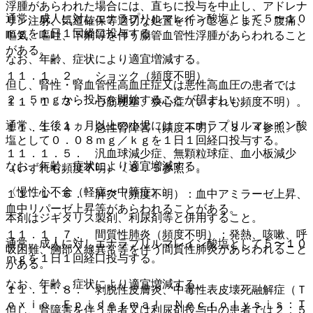
浮腫があらわれた場合には、直ちに投与を中止し、アドレナ
通常、成人に対しエナラプリルマレイン酸塩として５〜１０
リン注射、気道確保等適切な処置を行うこと。また、腹痛、
ｍｇを１日１回経口投与する。
嘔気、嘔吐、下痢等を伴う腸管血管性浮腫があらわれること
がある。
なお、年齢、症状により適宜増減する。
１１．１．２． ショック（頻度不明）。
但し、腎性・腎血管性高血圧症又は悪性高血圧の患者では
２．５ｍｇから投与を開始することが望ましい。
１１．１．３． 心筋梗塞、狭心症（いずれも頻度不明）。
通常、生後１ヵ月以上の小児には、エナラプリルマレイン酸
１１．１．４． 急性腎障害（頻度不明）〔８．４参照〕。
塩として０．０８ｍｇ／ｋｇを１日１回経口投与する。
１１．１．５． 汎血球減少症、無顆粒球症、血小板減少
なお、年齢、症状により適宜増減する。
（いずれも頻度不明）〔８．５参照〕。
〈慢性心不全（軽症〜中等症）〉
１１．１．６． 膵炎（頻度不明）：血中アミラーゼ上昇、
血中リパーゼ上昇等があらわれることがある。
本剤はジギタリス製剤、利尿剤等と併用すること。
１１．１．７． 間質性肺炎（頻度不明）：発熱、咳嗽、呼
通常、成人に対しエナラプリルマレイン酸塩として５〜１０
吸困難、胸部Ｘ線異常等を伴う間質性肺炎があらわれること
ｍｇを１日１回経口投与する。
がある。
なお、年齢、症状により適宜増減する。
１１．１．８． 剥脱性皮膚炎、中毒性表皮壊死融解症（Ｔ
ｏｘｉｃ Ｅｐｉｄｅｒｍａｌ Ｎｅｃｒｏｌｙｓｉｓ：Ｔ
但し、腎障害を伴う患者又は利尿剤投与中の患者では２．５