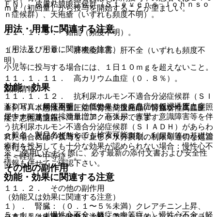
ＥＮ）、皮膚粘膜眼症候群（Ｓｔｅｖｅｎｓ−Ｊｏｈｎｓｏ
ｍｇ（初回量）から投与を開始することが望ましい。
ｎ症候群）、天疱瘡（いずれも頻度不明）。
用法・用量に関連する注意
１１．１．９． 錯乱（頻度不明）。
（用法及び用量に関連する注意）
１１．１．１０． 肝機能障害、肝不全（いずれも頻度不
明）。
小児等に投与する場合には、１日１０ｍｇを超えないこと。
１１．１．１１． 高カリウム血症（０．８％）。
効能・効果
薬剤情報
１１．１．１２． 抗利尿ホルモン不適合分泌症候群（ＳＩ
ＡＤＨ）（頻度不明）：低ナトリウム血症、低浸透圧血症、
薬剤写真、用法用量、効能効果や後発品の情報が一度に参照
１）． 本態性高血圧症、腎性高血圧症、腎血管性高血圧
尿中ナトリウム排泄量増加、高張尿、痙攣、意識障害等を伴
でき、関連情報へ簡単にアクセスができます。
症、悪性高血圧。
う抗利尿ホルモン不適合分泌症候群（ＳＩＡＤＨ）があらわ
一般名、製品名どちらでも検索可能！
２）． 次記の状態で、ジギタリス製剤、利尿剤等の基礎治
れた場合には、投与を中止し、水分摂取の制限等適切な処置
療剤を投与しても十分な効果が認められない場合：慢性心不
を行うこと。
※ ご使用いただく際に、必ず最新の添付文書および安全性
全＜軽症〜中等症＞。
情報も併せてご確認下さい。
その他の副作用
効能・効果に関連する注意
１１．２． その他の副作用
（効能又は効果に関連する注意）
１）． 腎臓：（０．１〜５％未満）クレアチニン上昇、
５．１． 〈慢性心不全＜軽症〜中等症＞〉慢性心不全（軽
（０．１％未満）ＢＵＮ上昇。
※本製品は疾病の診断・治療・予防を目的としたプログラム