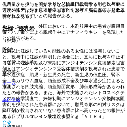
１５．１．１． インスリン又は経口血糖降下剤の投与中に
低用量から投与を開始するなど慎重に投与すること（一般に
アンジオテンシン変換酵素阻害剤を投与することにより低血
過度の降圧は好ましくないとされており、脳梗塞等が起こる
糖が起こりやすいとの報告がある。
おそれがある）。
１５．１．２． 外国において、本剤服用中の患者が膜翅目
妊婦・授乳婦
毒＜ハチ毒＞による脱感作中にアナフィラキシーを発現した
との報告がある。
（妊婦）
貯法
妊婦又は妊娠している可能性のある女性には投与しないこ
と。投与中に妊娠が判明した場合には、直ちに投与を中止す
（保管上の注意）
ること（妊娠中期及び末期にアンジオテンシン変換酵素阻害
剤又はアンジオテンシン２受容体拮抗剤を投与された患者で
室温保存。
羊水過少症、胎児・新生児の死亡、新生児の低血圧、腎不
全、高カリウム血症、頭蓋形成不全及び羊水過少症によると
ホーム
推測される四肢拘縮、頭蓋顔面変形、肺低形成等があらわれ
たとの報告がある。また、海外で実施されたレトロスペクテ
ィブな疫学調査で、妊娠初期にアンジオテンシン変換酵素阻
薬剤情報
害剤を投与された患者群において、胎児奇形の相対リスクは
降圧剤が投与されていない患者群に比べ高かったとの報告が
ある）〔２．５、９．４．１参照〕。
エナラプリルマレイン酸塩錠１０ｍｇ「ＶＴＲＳ」
（授乳婦）