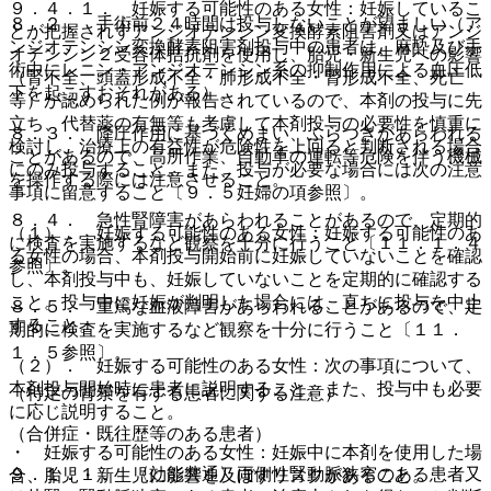
９．４．１． 妊娠する可能性のある女性：妊娠しているこ
８．２． 手術前２４時間は投与しないことが望ましい（ア
とが把握されずアンジオテンシン変換酵素阻害剤又はアンジ
ンジオテンシン変換酵素阻害剤投与中の患者は、麻酔及び手
オテンシン２受容体拮抗剤を使用し、胎児・新生児への影響
術中にレニン・アンジオテンシン系の抑制作用による血圧低
（腎不全、頭蓋形成不全・肺形成不全・腎形成不全、死亡
下を起こすおそれがある）。
等）が認められた例が報告されているので、本剤の投与に先
立ち、代替薬の有無等も考慮して本剤投与の必要性を慎重に
８．３． 降圧作用に基づくめまい、ふらつきがあらわれる
検討し、治療上の有益性が危険性を上回ると判断される場合
ことがあるので、高所作業、自動車の運転等危険を伴う機械
にのみ投与すること。また、投与が必要な場合には次の注意
を操作する際には注意させること。
事項に留意すること〔９．５妊婦の項参照〕。
８．４． 急性腎障害があらわれることがあるので、定期的
（１）． 妊娠する可能性のある女性：妊娠する可能性のあ
に検査を実施するなど観察を十分に行うこと〔１１．１．４
る女性の場合、本剤投与開始前に妊娠していないことを確認
参照〕。
し、本剤投与中も、妊娠していないことを定期的に確認する
こと。投与中に妊娠が判明した場合には、直ちに投与を中止
８．５． 重篤な血液障害があらわれることがあるので、定
すること。
期的に検査を実施するなど観察を十分に行うこと〔１１．
１．５参照〕。
（２）． 妊娠する可能性のある女性：次の事項について、
本剤投与開始時に患者に説明すること。また、投与中も必要
（特定の背景を有する患者に関する注意）
に応じ説明すること。
（合併症・既往歴等のある患者）
・ 妊娠する可能性のある女性：妊娠中に本剤を使用した場
９．１．１． 〈効能共通〉両側性腎動脈狭窄のある患者又
合、胎児・新生児に影響を及ぼすリスクがあること。