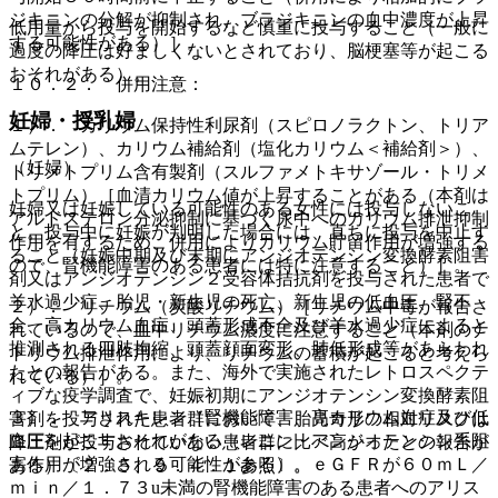
ジキニンの分解が抑制され、ブラジキニンの血中濃度が上昇
低用量から投与を開始するなど慎重に投与すること（一般に
する可能性がある）］。
過度の降圧は好ましくないとされており、脳梗塞等が起こる
おそれがある）。
１０．２． 併用注意：
妊婦・授乳婦
１）． カリウム保持性利尿剤（スピロノラクトン、トリア
ムテレン）、カリウム補給剤（塩化カリウム＜補給剤＞）、
（妊婦）
トリメトプリム含有製剤（スルファメトキサゾール・トリメ
トプリム）［血清カリウム値が上昇することがある（本剤は
妊婦又は妊娠している可能性のある女性には投与しないこ
アルドステロン分泌抑制に基づく尿中へのカリウム排泄抑制
と。投与中に妊娠が判明した場合には、直ちに投与を中止す
作用を有するため、併用によりカリウム貯留作用が増強する
ること（妊娠中期及び末期にアンジオテンシン変換酵素阻害
ので、腎機能障害のある患者には特に注意すること）］。
剤又はアンジオテンシン２受容体拮抗剤を投与された患者で
羊水過少症、胎児・新生児の死亡、新生児の低血圧、腎不
２）． リチウム（炭酸リチウム）［リチウム中毒が報告さ
全、高カリウム血症、頭蓋形成不全及び羊水過少症によると
れているので、血中リチウム濃度に注意すること（本剤のナ
推測される四肢拘縮、頭蓋顔面変形、肺低形成等があらわれ
トリウム排泄作用により、リチウムの蓄積が起こると考えら
たとの報告がある。また、海外で実施されたレトロスペクテ
れている）］。
ィブな疫学調査で、妊娠初期にアンジオテンシン変換酵素阻
３）． アリスキレン［腎機能障害、高カリウム血症及び低
害剤を投与された患者群において、胎児奇形の相対リスクは
血圧を起こすおそれがある（レニン・アンジオテンシン系阻
降圧剤が投与されていない患者群に比べ高かったとの報告が
害作用が増強される可能性がある）。ｅＧＦＲが６０ｍＬ／
ある）〔２．５、９．４．１参照〕。
ｍｉｎ／１．７３u未満の腎機能障害のある患者へのアリス