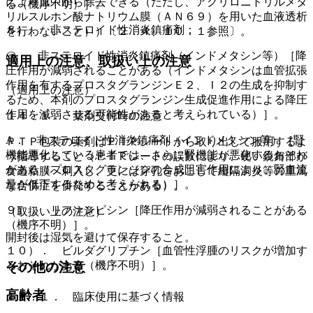
により血中から除去できる（ただし、アクリロニトリルメタ
る（機序不明）］。
リルスルホン酸ナトリウム膜（ＡＮ６９）を用いた血液透析
８）． 非ステロイド性消炎鎮痛剤：
を行わないこと））〔２．４、１０．１参照〕。
@． 非ステロイド性消炎鎮痛剤（インドメタシン等）［降
適用上の注意、取扱い上の注意
圧作用が減弱されることがある（インドメタシンは血管拡張
作用を有するプロスタグランジンＥ２、Ｉ２の生成を抑制す
（適用上の注意）
るため、本剤のプロスタグランジン生成促進作用による降圧
作用を減弱させる可能性があると考えられている）］。
１４．１． 薬剤交付時の注意
A． 非ステロイド性消炎鎮痛剤（インドメタシン等）［腎
ＰＴＰ包装の薬剤はＰＴＰシートから取り出して服用するよ
機能悪化している患者では、さらに腎機能が悪化するおそれ
う指導すること（ＰＴＰシートの誤飲により、硬い鋭角部が
がある（プロスタグランジンの合成阻害作用により、腎血流
食道粘膜へ刺入し、更には穿孔をおこして縦隔洞炎等の重篤
量が低下するためと考えられる）］。
な合併症を併発することがある）。
９）． リファンピシン［降圧作用が減弱されることがある
（取扱い上の注意）
（機序不明）］。
開封後は湿気を避けて保存すること。
１０）． ビルダグリプチン［血管性浮腫のリスクが増加す
るおそれがある（機序不明）］。
その他の注意
高齢者
１５．１． 臨床使用に基づく情報