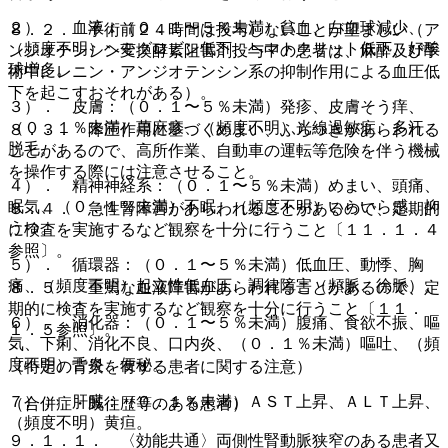
２）． 血液：（０．１〜５％未満）貧血、白血球減少、
８．２． 手術前２４時間は投与しないことが望ましい（ア
（頻度不明）ヘモグロビン低下、ヘマトクリット低下、好酸
ンジオテンシン変換酵素阻害剤投与中の患者は、麻酔及び手
球増多。
術中にレニン・アンジオテンシン系の抑制作用による血圧低
下を起こすおそれがある）。
３）． 皮膚：（０．１〜５％未満）発疹、皮膚そう痒、
（０．１％未満）蕁麻疹、（頻度不明）光線過敏症、多汗、
８．３． 降圧作用に基づくめまい、ふらつきがあらわれる
脱毛。
ことがあるので、高所作業、自動車の運転等危険を伴う機械
を操作する際には注意させること。
４）． 精神神経系：（０．１〜５％未満）めまい、頭痛、
眠気、（０．１％未満）不眠、（頻度不明）いらいら感、抑
８．４． 急性腎障害があらわれることがあるので、定期的
うつ。
に検査を実施するなど観察を十分に行うこと〔１１．１．４
参照〕。
５）． 循環器：（０．１〜５％未満）低血圧、動悸、胸
痛、（頻度不明）起立性低血圧、調律障害（頻脈、徐脈）。
８．５． 重篤な血液障害があらわれることがあるので、定
期的に検査を実施するなど観察を十分に行うこと〔１１．
６）． 消化器：（０．１〜５％未満）腹痛、食欲不振、嘔
１．５参照〕。
気、下痢、消化不良、口内炎、（０．１％未満）嘔吐、（頻
度不明）舌炎、便秘。
（特定の背景を有する患者に関する注意）
７）． 肝臓：（０．１％未満）ＡＳＴ上昇、ＡＬＴ上昇、
（合併症・既往歴等のある患者）
（頻度不明）黄疸。
９．１．１． 〈効能共通〉両側性腎動脈狭窄のある患者又