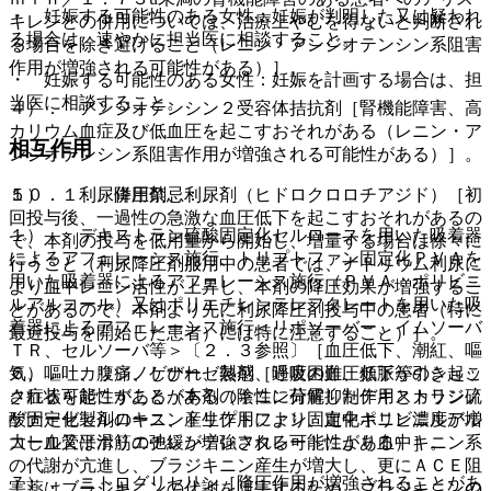
・ 妊娠する可能性のある女性：妊娠が判明した又は疑われ
キレンとの併用については、治療上やむを得ないと判断され
る場合は、速やかに担当医に相談すること。
る場合を除き避けること（レニン・アンジオテンシン系阻害
作用が増強される可能性がある）］。
・ 妊娠する可能性のある女性：妊娠を計画する場合は、担
当医に相談すること。
４）． アンジオテンシン２受容体拮抗剤［腎機能障害、高
カリウム血症及び低血圧を起こすおそれがある（レニン・ア
相互作用
ンジオテンシン系阻害作用が増強される可能性がある）］。
１０．１． 併用禁忌：
５）． 利尿降圧剤、利尿剤（ヒドロクロロチアジド）［初
回投与後、一過性の急激な血圧低下を起こすおそれがあるの
１）． デキストラン硫酸固定化セルロースを用いた吸着器
で、本剤の投与を低用量から開始し、増量する場合は徐々に
によるアフェレーシス施行、トリプトファン固定化ＰＶＡを
行うこと（利尿降圧剤服用中の患者では、ナトリウム利尿に
用いた吸着器によるアフェレーシス施行（ＰＶＡ：ポリビニ
より血中レニン活性が上昇し、本剤の降圧効果が増強するこ
ルアルコール）又はポリエチレンテレフタレートを用いた吸
とがあるので、本剤より先に利尿降圧剤投与中の患者（特に
着器によるアフェレーシス施行＜リポソーバー、イムソーバ
最近投与を開始した患者）には特に注意すること）］。
ＴＲ、セルソーバ等＞〔２．３参照〕［血圧低下、潮紅、嘔
気、嘔吐、腹痛、しびれ、熱感、呼吸困難、頻脈等のショッ
６）． カリジノゲナーゼ製剤［過度の血圧低下が引き起こ
ク症状を起こすことがある（陰性に荷電したデキストラン硫
される可能性がある（本剤のキニン分解抑制作用とカリジノ
酸固定化セルロース、トリプトファン固定化ポリビニルアル
ゲナーゼ製剤のキニン産生作用により、血中キニン濃度が増
コール又はポリエチレンテレフタレートにより血中キニン系
大し血管平滑筋の弛緩が増強される可能性がある）］。
の代謝が亢進し、ブラジキニン産生が増大し、更にＡＣＥ阻
７）． ニトログリセリン［降圧作用が増強されることがあ
害薬はブラジキニンの代謝を阻害するため、ブラジキニンの