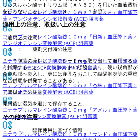
リルスルホン酸ナトリウム膜（ＡＮ６９）を用いた血液透析
を行わないこと））〔２．４、１０．１参照〕。
エナラプリルマレイン酸塩錠１０ｍｇ「ＮｉｋＰ」
血圧降下
薬 > アンジオテンシン変換酵素 (ACE) 阻害薬
適用上の注意、取扱い上の注意
エナラプリルマレイン酸塩錠１０ｍｇ「日新」
血圧降下薬 >
（適用上の注意）
アンジオテンシン変換酵素 (ACE) 阻害薬
１４．１． 薬剤交付時の注意
ＰＴＰ包装の薬剤はＰＴＰシートから取り出して服用するよ
エナラプリルマレイン酸塩錠１０ｍｇ「フソー」
血圧降下薬
う指導すること（ＰＴＰシートの誤飲により、硬い鋭角部が
> アンジオテンシン変換酵素 (ACE) 阻害薬
食道粘膜へ刺入し、更には穿孔をおこして縦隔洞炎等の重篤
な合併症を併発することがある）。
エナラプリルマレイン酸塩錠１０ｍｇ「杏林」
血圧降下薬 >
アンジオテンシン変換酵素 (ACE) 阻害薬
（取扱い上の注意）
開封後は湿気を避けて保存すること。
エナラプリルマレイン酸塩錠１０ｍｇ「アメル」
血圧降下薬
その他の注意
> アンジオテンシン変換酵素 (ACE) 阻害薬
１５．１． 臨床使用に基づく情報
エナラプリルマレイン酸塩錠１０ｍｇ「サンド」
血圧降下薬