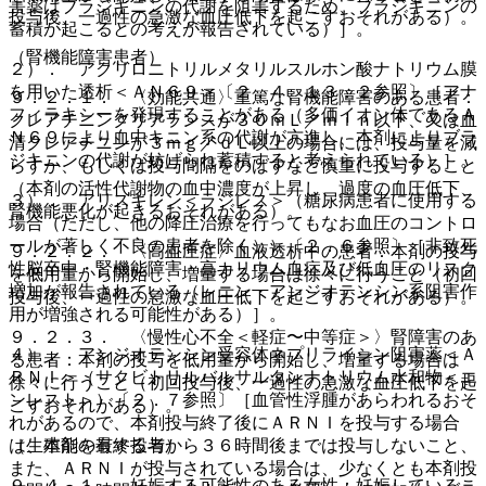
害薬はブラジキニンの代謝を阻害するため、ブラジキニンの
投与後、一過性の急激な血圧低下を起こすおそれがある）。
蓄積が起こるとの考えが報告されている）］。
（腎機能障害患者）
２）． アクリロニトリルメタリルスルホン酸ナトリウム膜
を用いた透析＜ＡＮ６９＞〔２．４、１３．２参照〕［アナ
９．２．１． 〈効能共通〉重篤な腎機能障害のある患者：
フィラキシーを発現することがある（多価イオン体であるＡ
クレアチニンクリアランスが３０ｍＬ／ｍｉｎ以下、又は血
Ｎ６９により血中キニン系の代謝が亢進し、本剤によりブラ
清クレアチニンが３ｍｇ／ｄＬ以上の場合には、投与量を減
ジキニンの代謝が妨げられ蓄積すると考えられている）］。
らすか、もしくは投与間隔をのばすなど慎重に投与すること
（本剤の活性代謝物の血中濃度が上昇し、過度の血圧低下、
３）． アリスキレン＜ラジレス＞（糖尿病患者に使用する
腎機能悪化が起きるおそれがある）。
場合（ただし、他の降圧治療を行ってもなお血圧のコントロ
ールが著しく不良の患者を除く））〔２．６参照〕［非致死
９．２．２． 〈高血圧症〉血液透析中の患者：本剤の投与
性脳卒中・腎機能障害・高カリウム血症及び低血圧のリスク
を低用量から開始し、増量する場合は徐々に行うこと（初回
増加が報告されている（レニン・アンジオテンシン系阻害作
投与後、一過性の急激な血圧低下を起こすおそれがある）。
用が増強される可能性がある）］。
９．２．３． 〈慢性心不全＜軽症〜中等症＞〉腎障害のあ
４）． アンジオテンシン受容体ネプリライシン阻害薬＜Ａ
る患者：本剤の投与を低用量から開始し、増量する場合は
ＲＮＩ＞（サクビトリルバルサルタンナトリウム水和物＜エ
徐々に行うこと（初回投与後、一過性の急激な血圧低下を起
ンレスト＞）〔２．７参照〕［血管性浮腫があらわれるおそ
こすおそれがある）。
れがあるので、本剤投与終了後にＡＲＮＩを投与する場合
（生殖能を有する者）
は、本剤の最終投与から３６時間後までは投与しないこと、
また、ＡＲＮＩが投与されている場合は、少なくとも本剤投
９．４．１． 妊娠する可能性のある女性：妊娠しているこ