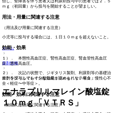
但し、腎障害を伴う患者又は利尿剤投与中の患者では２．５
ｍｇ（初回量）から投与を開始することが望ましい。
用法・用量に関連する注意
（用法及び用量に関連する注意）
小児等に投与する場合には、１日１０ｍｇを超えないこと。
効能・効果
ホーム
１）． 本態性高血圧症、腎性高血圧症、腎血管性高血圧
薬剤情報
症、悪性高血圧。
２）． 次記の状態で、ジギタリス製剤、利尿剤等の基礎治
エナラプリルマレイン酸塩錠１０ｍｇ「ＶＴＲＳ」
療剤を投与しても十分な効果が認められない場合：慢性心不
全＜軽症〜中等症＞。
エナラプリルマレイン酸塩錠
効能・効果に関連する注意
１０ｍｇ「ＶＴＲＳ」
（効能又は効果に関連する注意）