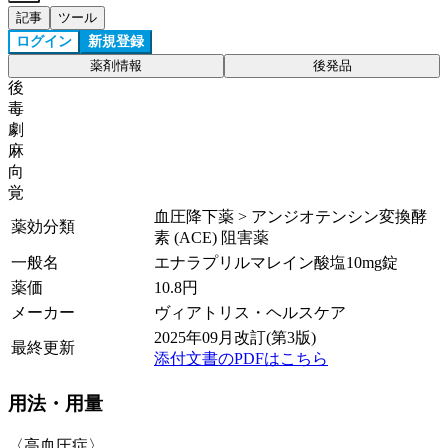
記事
ツール
ログイン
新規登録
薬剤情報
後発品
後
毒
劇
麻
向
覚
血圧降下薬 > アンジオテンシン変換酵
薬効分類
素 (ACE) 阻害薬
一般名
エナラプリルマレイン酸塩10mg錠
薬価
10.8
円
メーカー
ヴィアトリス・ヘルスケア
2025年09月改訂(第3版)
最終更新
添付文書のPDFはこちら
用法・用量
〈高血圧症〉