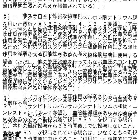
る（機序不明）］。
蓄積が起こるとの考えが報告されている）］。
８）． 非ステロイド性消炎鎮痛剤：
２）． アクリロニトリルメタリルスルホン酸ナトリウム膜
を用いた透析＜ＡＮ６９＞〔２．４、１３．２参照〕［アナ
@． 非ステロイド性消炎鎮痛剤（インドメタシン等）［降
フィラキシーを発現することがある（多価イオン体であるＡ
圧作用が減弱されることがある（インドメタシンは血管拡張
Ｎ６９により血中キニン系の代謝が亢進し、本剤によりブラ
作用を有するプロスタグランジンＥ２、Ｉ２の生成を抑制す
ジキニンの代謝が妨げられ蓄積すると考えられている）］。
るため、本剤のプロスタグランジン生成促進作用による降圧
作用を減弱させる可能性があると考えられている）］。
３）． アリスキレン＜ラジレス＞（糖尿病患者に使用する
場合（ただし、他の降圧治療を行ってもなお血圧のコントロ
A． 非ステロイド性消炎鎮痛剤（インドメタシン等）［腎
ールが著しく不良の患者を除く））〔２．６参照〕［非致死
機能悪化している患者では、さらに腎機能が悪化するおそれ
性脳卒中・腎機能障害・高カリウム血症及び低血圧のリスク
がある（プロスタグランジンの合成阻害作用により、腎血流
増加が報告されている（レニン・アンジオテンシン系阻害作
量が低下するためと考えられる）］。
用が増強される可能性がある）］。
９）． リファンピシン［降圧作用が減弱されることがある
４）． アンジオテンシン受容体ネプリライシン阻害薬＜Ａ
（機序不明）］。
ＲＮＩ＞（サクビトリルバルサルタンナトリウム水和物＜エ
ンレスト＞）〔２．７参照〕［血管性浮腫があらわれるおそ
１０）． ビルダグリプチン［血管性浮腫のリスクが増加す
れがあるので、本剤投与終了後にＡＲＮＩを投与する場合
るおそれがある（機序不明）］。
は、本剤の最終投与から３６時間後までは投与しないこと、
また、ＡＲＮＩが投与されている場合は、少なくとも本剤投
高齢者
与開始３６時間前に中止すること（併用により相加的にブラ