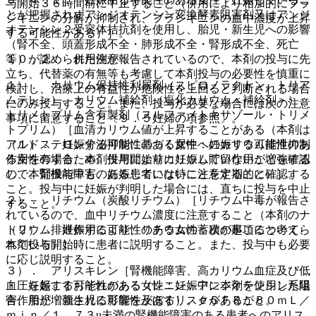
与開始３６時間前に中止すること（併用により相加的にブラ
とが把握されずアンジオテンシン変換酵素阻害剤又はアンジ
ジキニンの分解が抑制され、ブラジキニンの血中濃度が上昇
オテンシン２受容体拮抗剤を使用し、胎児・新生児への影響
する可能性がある）］。
（腎不全、頭蓋形成不全・肺形成不全・腎形成不全、死亡
等）が認められた例が報告されているので、本剤の投与に先
１０．２． 併用注意：
立ち、代替薬の有無等も考慮して本剤投与の必要性を慎重に
１）． カリウム保持性利尿剤（スピロノラクトン、トリア
検討し、治療上の有益性が危険性を上回ると判断される場合
ムテレン）、カリウム補給剤（塩化カリウム＜補給剤＞）、
にのみ投与すること。また、投与が必要な場合には次の注意
トリメトプリム含有製剤（スルファメトキサゾール・トリメ
事項に留意すること〔９．５妊婦の項参照〕。
トプリム）［血清カリウム値が上昇することがある（本剤は
（１）． 妊娠する可能性のある女性：妊娠する可能性のあ
アルドステロン分泌抑制に基づく尿中へのカリウム排泄抑制
る女性の場合、本剤投与開始前に妊娠していないことを確認
作用を有するため、併用によりカリウム貯留作用が増強する
し、本剤投与中も、妊娠していないことを定期的に確認する
ので、腎機能障害のある患者には特に注意すること）］。
こと。投与中に妊娠が判明した場合には、直ちに投与を中止
２）． リチウム（炭酸リチウム）［リチウム中毒が報告さ
すること。
れているので、血中リチウム濃度に注意すること（本剤のナ
（２）． 妊娠する可能性のある女性：次の事項について、
トリウム排泄作用により、リチウムの蓄積が起こると考えら
本剤投与開始時に患者に説明すること。また、投与中も必要
れている）］。
に応じ説明すること。
３）． アリスキレン［腎機能障害、高カリウム血症及び低
・ 妊娠する可能性のある女性：妊娠中に本剤を使用した場
血圧を起こすおそれがある（レニン・アンジオテンシン系阻
合、胎児・新生児に影響を及ぼすリスクがあること。
害作用が増強される可能性がある）。ｅＧＦＲが６０ｍＬ／
ｍｉｎ／１．７３u未満の腎機能障害のある患者へのアリス