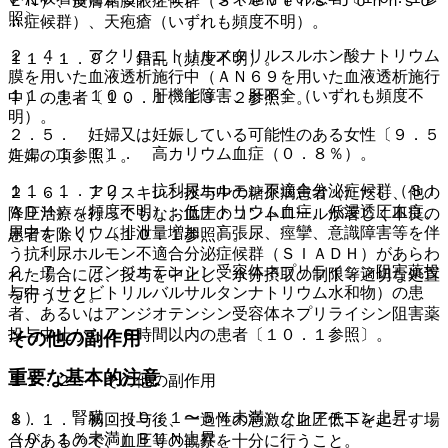
ＥＮ）、皮膚粘膜眼症候群（Ｓｔｅｖｅｎｓ−Ｊｏｈｎｓｏ
照〕。
ｎ症候群）、天疱瘡（いずれも頻度不明）。
２．４． アクリロニトリルメタリルスルホン酸ナトリウム
１１．１．９． 錯乱（頻度不明）。
膜を用いた血液透析施行中（ＡＮ６９を用いた血液透析施行
１１．１．１０． 肝機能障害、肝不全（いずれも頻度不
中）の患者〔１０．１、１３．２参照〕。
明）。
２．５． 妊婦又は妊娠している可能性のある女性〔９．５
１１．１．１１． 高カリウム血症（０．８％）。
妊婦の項参照〕。
１１．１．１２． 抗利尿ホルモン不適合分泌症候群（ＳＩ
２．６． アリスキレン投与中の糖尿病患者（ただし、他の
ＡＤＨ）（頻度不明）：低ナトリウム血症、低浸透圧血症、
降圧治療を行ってもなお血圧のコントロールが著しく不良の
尿中ナトリウム排泄量増加、高張尿、痙攣、意識障害等を伴
患者を除く）〔１０．１参照〕。
う抗利尿ホルモン不適合分泌症候群（ＳＩＡＤＨ）があらわ
２．７． アンジオテンシン受容体ネプリライシン阻害薬投
れた場合には、投与を中止し、水分摂取の制限等適切な処置
与中（サクビトリルバルサルタンナトリウム水和物）の患
を行うこと。
者、あるいはアンジオテンシン受容体ネプリライシン阻害薬
投与中止から３６時間以内の患者〔１０．１参照〕。
その他の副作用
重要な基本的注意
１１．２． その他の副作用
１）． 腎臓：（０．１〜５％未満）クレアチニン上昇、
８．１． 初回投与後、一過性の急激な血圧低下を起こす場
（０．１％未満）ＢＵＮ上昇。
合があるので、血圧等の観察を十分に行うこと。