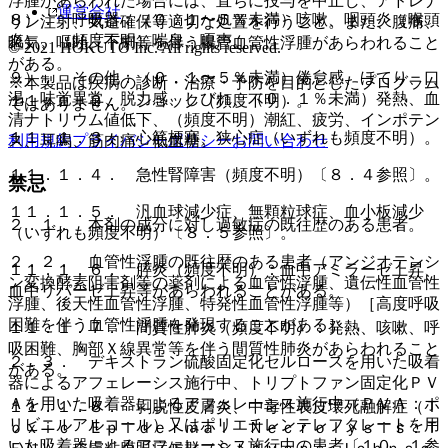
浮腫があらわれた場合には、直ちに投与を中止し、アドレナ
運営会社
８）． 呼吸器：（０．１〜５％未満）咳嗽、咽頭炎（喉頭
リン注射、気道確保等適切な処置を行うこと。また、腹痛、
炎）、（頻度不明）喘息、嗄声。
嘔気、嘔吐、下痢等を伴う腸管血管性浮腫があらわれること
© 2021 HOKUTO Inc. All rights reserved.
がある。
９）． その他：（０．１〜５％未満）倦怠感、ほてり、口
※本製品は疾病の診断・治療・予防を目的としたプログラム
渇、味覚異常、脱力感、しびれ、（０．１％未満）発熱、血
１１．１．２． ショック（頻度不明）。
ではありません。
清ナトリウム値低下、（頻度不明）潮紅、疲労、インポテン
１１．１．３． 心筋梗塞、狭心症（いずれも頻度不明）。
利用規約
プライバシーポリシー
お問い合わせ
ス、耳鳴、筋肉痛、低血糖。
１１．１．４． 急性腎障害（頻度不明）〔８．４参照〕。
禁忌
１１．１．５． 汎血球減少症、無顆粒球症、血小板減少
２．１． 本剤の成分に対し過敏症の既往歴のある患者。
（いずれも頻度不明）〔８．５参照〕。
２．２． 血管性浮腫の既往歴のある患者（アンジオテンシ
１１．１．６． 膵炎（頻度不明）：血中アミラーゼ上昇、
ン変換酵素阻害剤等の薬剤による血管性浮腫、遺伝性血管性
血中リパーゼ上昇等があらわれることがある。
浮腫、後天性血管性浮腫、特発性血管性浮腫等）［高度呼吸
困難を伴う血管性浮腫を発現することがある］。
１１．１．７． 間質性肺炎（頻度不明）：発熱、咳嗽、呼
吸困難、胸部Ｘ線異常等を伴う間質性肺炎があらわれること
２．３． デキストラン硫酸固定化セルロースを用いた吸着
がある。
器によるアフェレーシス施行中、トリプトファン固定化ＰＶ
Ａを用いた吸着器によるアフェレーシス施行中（ＰＶＡ：ポ
１１．１．８． 剥脱性皮膚炎、中毒性表皮壊死融解症（Ｔ
リビニルアルコール）又はポリエチレンテレフタレートを用
ｏｘｉｃ Ｅｐｉｄｅｒｍａｌ Ｎｅｃｒｏｌｙｓｉｓ：Ｔ
いた吸着器によるアフェレーシス施行中の患者〔１０．１参