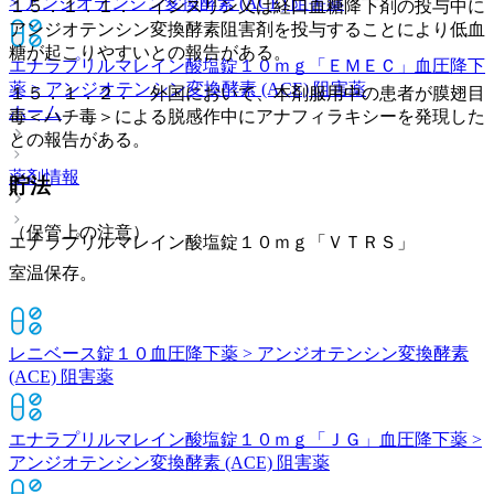
> アンジオテンシン変換酵素 (ACE) 阻害薬
１５．１．１． インスリン又は経口血糖降下剤の投与中に
アンジオテンシン変換酵素阻害剤を投与することにより低血
糖が起こりやすいとの報告がある。
エナラプリルマレイン酸塩錠１０ｍｇ「ＥＭＥＣ」
血圧降下
薬 > アンジオテンシン変換酵素 (ACE) 阻害薬
１５．１．２． 外国において、本剤服用中の患者が膜翅目
ホーム
毒＜ハチ毒＞による脱感作中にアナフィラキシーを発現した
との報告がある。
薬剤情報
貯法
（保管上の注意）
エナラプリルマレイン酸塩錠１０ｍｇ「ＶＴＲＳ」
室温保存。
レニベース錠１０
血圧降下薬 > アンジオテンシン変換酵素
(ACE) 阻害薬
エナラプリルマレイン酸塩錠１０ｍｇ「ＪＧ」
血圧降下薬 >
アンジオテンシン変換酵素 (ACE) 阻害薬