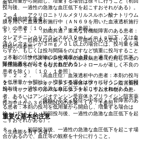
を低用量から開始し、増量する場合は徐々に行うこと（初回
照〕。
投与後、一過性の急激な血圧低下を起こすおそれがある）。
２．４． アクリロニトリルメタリルスルホン酸ナトリウム
（腎機能障害患者）
膜を用いた血液透析施行中（ＡＮ６９を用いた血液透析施行
中）の患者〔１０．１、１３．２参照〕。
９．２．１． 〈効能共通〉重篤な腎機能障害のある患者：
クレアチニンクリアランスが３０ｍＬ／ｍｉｎ以下、又は血
２．５． 妊婦又は妊娠している可能性のある女性〔９．５
清クレアチニンが３ｍｇ／ｄＬ以上の場合には、投与量を減
妊婦の項参照〕。
らすか、もしくは投与間隔をのばすなど慎重に投与すること
（本剤の活性代謝物の血中濃度が上昇し、過度の血圧低下、
２．６． アリスキレン投与中の糖尿病患者（ただし、他の
腎機能悪化が起きるおそれがある）。
降圧治療を行ってもなお血圧のコントロールが著しく不良の
患者を除く）〔１０．１参照〕。
９．２．２． 〈高血圧症〉血液透析中の患者：本剤の投与
を低用量から開始し、増量する場合は徐々に行うこと（初回
２．７． アンジオテンシン受容体ネプリライシン阻害薬投
投与後、一過性の急激な血圧低下を起こすおそれがある）。
与中（サクビトリルバルサルタンナトリウム水和物）の患
者、あるいはアンジオテンシン受容体ネプリライシン阻害薬
９．２．３． 〈慢性心不全＜軽症〜中等症＞〉腎障害のあ
投与中止から３６時間以内の患者〔１０．１参照〕。
る患者：本剤の投与を低用量から開始し、増量する場合は
徐々に行うこと（初回投与後、一過性の急激な血圧低下を起
重要な基本的注意
こすおそれがある）。
８．１． 初回投与後、一過性の急激な血圧低下を起こす場
（生殖能を有する者）
合があるので、血圧等の観察を十分に行うこと。