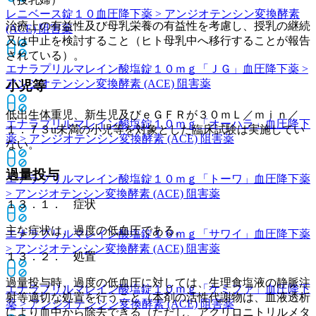
レニベース錠１０
血圧降下薬 > アンジオテンシン変換酵素
治療上の有益性及び母乳栄養の有益性を考慮し、授乳の継続
(ACE) 阻害薬
又は中止を検討すること（ヒト母乳中へ移行することが報告
されている）。
エナラプリルマレイン酸塩錠１０ｍｇ「ＪＧ」
血圧降下薬 >
アンジオテンシン変換酵素 (ACE) 阻害薬
小児等
低出生体重児、新生児及びｅＧＦＲが３０ｍＬ／ｍｉｎ／
エナラプリルマレイン酸塩錠１０ｍｇ「オーハラ」
血圧降下
１．７３u未満の小児等を対象とした臨床試験は実施してい
薬 > アンジオテンシン変換酵素 (ACE) 阻害薬
ない。
過量投与
エナラプリルマレイン酸塩錠１０ｍｇ「トーワ」
血圧降下薬
> アンジオテンシン変換酵素 (ACE) 阻害薬
１３．１． 症状
主な症状は、過度の低血圧である。
エナラプリルマレイン酸塩錠１０ｍｇ「サワイ」
血圧降下薬
> アンジオテンシン変換酵素 (ACE) 阻害薬
１３．２． 処置
過量投与時、過度の低血圧に対しては、生理食塩液の静脈注
エナラプリルマレイン酸塩錠１０ｍｇ「ケミファ」
血圧降下
射等適切な処置を行うこと（本剤の活性代謝物は、血液透析
薬 > アンジオテンシン変換酵素 (ACE) 阻害薬
により血中から除去できる（ただし、アクリロニトリルメタ