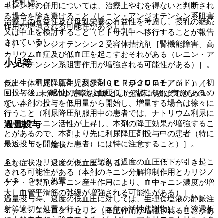
（授乳婦）
キレンとの併用については、治療上やむを得ないと判断され
る場合を除き避けること（レニン・アンジオテンシン系阻害
治療上の有益性及び母乳栄養の有益性を考慮し、授乳の継続
作用が増強される可能性がある）］。
又は中止を検討すること（ヒト母乳中へ移行することが報告
されている）。
４）． アンジオテンシン２受容体拮抗剤［腎機能障害、高
カリウム血症及び低血圧を起こすおそれがある（レニン・ア
小児等
ンジオテンシン系阻害作用が増強される可能性がある）］。
５）． 利尿降圧剤、利尿剤（ヒドロクロロチアジド）［初
低出生体重児、新生児及びｅＧＦＲが３０ｍＬ／ｍｉｎ／
回投与後、一過性の急激な血圧低下を起こすおそれがあるの
１．７３u未満の小児等を対象とした臨床試験は実施してい
で、本剤の投与を低用量から開始し、増量する場合は徐々に
ない。
行うこと（利尿降圧剤服用中の患者では、ナトリウム利尿に
より血中レニン活性が上昇し、本剤の降圧効果が増強するこ
過量投与
とがあるので、本剤より先に利尿降圧剤投与中の患者（特に
最近投与を開始した患者）には特に注意すること）］。
１３．１． 症状
６）． カリジノゲナーゼ製剤［過度の血圧低下が引き起こ
主な症状は、過度の低血圧である。
される可能性がある（本剤のキニン分解抑制作用とカリジノ
１３．２． 処置
ゲナーゼ製剤のキニン産生作用により、血中キニン濃度が増
大し血管平滑筋の弛緩が増強される可能性がある）］。
過量投与時、過度の低血圧に対しては、生理食塩液の静脈注
射等適切な処置を行うこと（本剤の活性代謝物は、血液透析
７）． ニトログリセリン［降圧作用が増強されることがあ