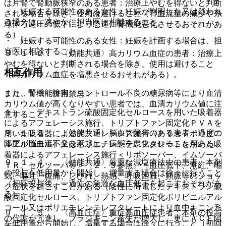
は片腎で腎動脈狭窄のある患者：治療上やむを得ないと判断
・ 妊娠する可能性のある女性：妊娠が判明した又は疑われ
される場合を除き、使用は避けること（腎血流量の減少や糸
る場合は、速やかに担当医に相談すること。
球体ろ過圧の低下により急速に腎機能悪化させるおそれがあ
る）。
・ 妊娠する可能性のある女性：妊娠を計画する場合は、担
当医に相談すること。
９．１．２． 〈効能共通〉高カリウム血症の患者：治療上
やむを得ないと判断される場合を除き、使用は避けること
相互作用
（高カリウム血症を増悪させるおそれがある）。
また、腎機能障害、コントロール不良の糖尿病等により血清
１０．１． 併用禁忌：
カリウム値が高くなりやすい患者では、血清カリウム値に注
１）． デキストラン硫酸固定化セルロースを用いた吸着器
意すること。
によるアフェレーシス施行、トリプトファン固定化ＰＶＡを
９．１．３． 〈効能共通〉脳血管障害のある患者：過度の
用いた吸着器によるアフェレーシス施行（ＰＶＡ：ポリビニ
降圧が脳血流不全を惹起し、病態を悪化させることがある。
ルアルコール）又はポリエチレンテレフタレートを用いた吸
着器によるアフェレーシス施行＜リポソーバー、イムソーバ
９．１．４． 〈効能共通〉厳重な減塩療法中の患者：本剤
ＴＲ、セルソーバ等＞〔２．３参照〕［血圧低下、潮紅、嘔
の投与を低用量から開始し、増量する場合は徐々に行うこと
気、嘔吐、腹痛、しびれ、熱感、呼吸困難、頻脈等のショッ
（初回投与後、一過性の急激な血圧低下を起こすおそれがあ
ク症状を起こすことがある（陰性に荷電したデキストラン硫
る）。
酸固定化セルロース、トリプトファン固定化ポリビニルアル
コール又はポリエチレンテレフタレートにより血中キニン系
９．１．５． 〈高血圧症〉重症高血圧症患者：本剤の投与
の代謝が亢進し、ブラジキニン産生が増大し、更にＡＣＥ阻
を低用量から開始し、増量する場合は徐々に行うこと（初回