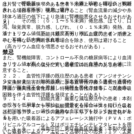
８）． 呼吸器：（０．１〜５％未満）咳嗽、咽頭炎（喉頭
は片腎で腎動脈狭窄のある患者：治療上やむを得ないと判断
炎）、（頻度不明）喘息、嗄声。
される場合を除き、使用は避けること（腎血流量の減少や糸
球体ろ過圧の低下により急速に腎機能悪化させるおそれがあ
９）． その他：（０．１〜５％未満）倦怠感、ほてり、口
る）。
渇、味覚異常、脱力感、しびれ、（０．１％未満）発熱、血
清ナトリウム値低下、（頻度不明）潮紅、疲労、インポテン
９．１．２． 〈効能共通〉高カリウム血症の患者：治療上
ス、耳鳴、筋肉痛、低血糖。
やむを得ないと判断される場合を除き、使用は避けること
（高カリウム血症を増悪させるおそれがある）。
禁忌
また、腎機能障害、コントロール不良の糖尿病等により血清
カリウム値が高くなりやすい患者では、血清カリウム値に注
２．１． 本剤の成分に対し過敏症の既往歴のある患者。
意すること。
２．２． 血管性浮腫の既往歴のある患者（アンジオテンシ
９．１．３． 〈効能共通〉脳血管障害のある患者：過度の
ン変換酵素阻害剤等の薬剤による血管性浮腫、遺伝性血管性
降圧が脳血流不全を惹起し、病態を悪化させることがある。
浮腫、後天性血管性浮腫、特発性血管性浮腫等）［高度呼吸
困難を伴う血管性浮腫を発現することがある］。
９．１．４． 〈効能共通〉厳重な減塩療法中の患者：本剤
の投与を低用量から開始し、増量する場合は徐々に行うこと
２．３． デキストラン硫酸固定化セルロースを用いた吸着
（初回投与後、一過性の急激な血圧低下を起こすおそれがあ
器によるアフェレーシス施行中、トリプトファン固定化ＰＶ
る）。
Ａを用いた吸着器によるアフェレーシス施行中（ＰＶＡ：ポ
リビニルアルコール）又はポリエチレンテレフタレートを用
９．１．５． 〈高血圧症〉重症高血圧症患者：本剤の投与
いた吸着器によるアフェレーシス施行中の患者〔１０．１参