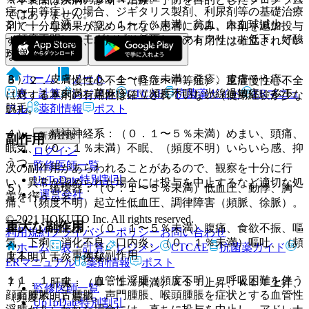
症〜中等症）の場合、ジギタリス製剤、利尿剤等の基礎治療
ではありません。
２）． 血液：（０．１〜５％未満）貧血、白血球減少、
剤で十分な効果が認められない患者にのみ、本剤を追加投与
（頻度不明）ヘモグロビン低下、ヘマトクリット低下、好酸
すること（なお、本剤の単独投与での有用性は確立されてい
球増多。
ない）。
ホーム
ノート
３）． 皮膚：（０．１〜５％未満）発疹、皮膚そう痒、
５．２． 〈慢性心不全（軽症〜中等症）〉重症慢性心不全
表・計算
レジメン
CTCAE
抗菌薬ガイド
ERマニュ
（０．１％未満）蕁麻疹、（頻度不明）光線過敏症、多汗、
に対する本剤の有用性は確立されていない（使用経験が少な
脱毛。
アル
薬剤情報
ポスト
い）。
４）． 精神神経系：（０．１〜５％未満）めまい、頭痛、
新規登録
副作用
眠気、（０．１％未満）不眠、（頻度不明）いらいら感、抑
ログイン
うつ。
監修医師一覧
次の副作用があらわれることがあるので、観察を十分に行
UpToDate特別割引
い、異常が認められた場合には投与を中止するなど適切な処
５）． 循環器：（０．１〜５％未満）低血圧、動悸、胸
運営会社
置を行うこと。
痛、（頻度不明）起立性低血圧、調律障害（頻脈、徐脈）。
© 2021 HOKUTO Inc. All rights reserved.
重大な副作用
６）． 消化器：（０．１〜５％未満）腹痛、食欲不振、嘔
利用規約
プライバシーポリシー
お問い合わせ
気、下痢、消化不良、口内炎、（０．１％未満）嘔吐、（頻
ホーム
表・計算
レジメン
CTCAE
抗菌薬ガイド
１１．１． 重大な副作用
度不明）舌炎、便秘。
ERマニュアル
薬剤情報
ポスト
１１．１．１． 血管性浮腫（頻度不明）：呼吸困難を伴う
７）． 肝臓：（０．１％未満）ＡＳＴ上昇、ＡＬＴ上昇、
監修医師一覧
顔面腫脹、舌腫脹、声門腫脹、喉頭腫脹を症状とする血管性
（頻度不明）黄疸。
UpToDate特別割引