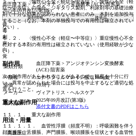
５．１． 〈慢性心不全＜軽症〜中等症＞〉慢性心不全（軽
血圧降下薬 > アンジオテンシン変換酵素 (ACE) 阻害薬
症〜中等症）の場合、ジギタリス製剤、利尿剤等の基礎治療
2025年09月改訂(第3版)
剤で十分な効果が認められない患者にのみ、本剤を追加投与
薬剤情報
後発品
すること（なお、本剤の単独投与での有用性は確立されてい
後
ない）。
毒
劇
５．２． 〈慢性心不全（軽症〜中等症）〉重症慢性心不全
麻
に対する本剤の有用性は確立されていない（使用経験が少な
向
い）。
覚
副作用
血圧降下薬 > アンジオテンシン変換酵素
薬効分類
(ACE) 阻害薬
次の副作用があらわれることがあるので、観察を十分に行
一般名
エナラプリルマレイン酸塩10mg錠
い、異常が認められた場合には投与を中止するなど適切な処
薬価
10.8
円
置を行うこと。
メーカー
ヴィアトリス・ヘルスケア
2025年09月改訂(第3版)
重大な副作用
最終更新
添付文書のPDFはこちら
１１．１． 重大な副作用
用法・用量
１１．１．１． 血管性浮腫（頻度不明）：呼吸困難を伴う
顔面腫脹、舌腫脹、声門腫脹、喉頭腫脹を症状とする血管性
〈高血圧症〉