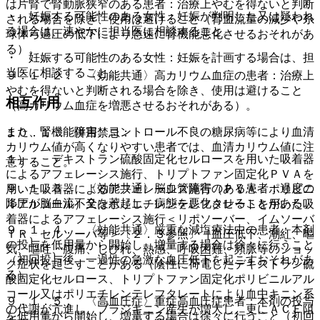
は片腎で腎動脈狭窄のある患者：治療上やむを得ないと判断
・ 妊娠する可能性のある女性：妊娠が判明した又は疑われ
される場合を除き、使用は避けること（腎血流量の減少や糸
る場合は、速やかに担当医に相談すること。
球体ろ過圧の低下により急速に腎機能悪化させるおそれがあ
る）。
・ 妊娠する可能性のある女性：妊娠を計画する場合は、担
当医に相談すること。
９．１．２． 〈効能共通〉高カリウム血症の患者：治療上
やむを得ないと判断される場合を除き、使用は避けること
相互作用
（高カリウム血症を増悪させるおそれがある）。
また、腎機能障害、コントロール不良の糖尿病等により血清
１０．１． 併用禁忌：
カリウム値が高くなりやすい患者では、血清カリウム値に注
１）． デキストラン硫酸固定化セルロースを用いた吸着器
意すること。
によるアフェレーシス施行、トリプトファン固定化ＰＶＡを
９．１．３． 〈効能共通〉脳血管障害のある患者：過度の
用いた吸着器によるアフェレーシス施行（ＰＶＡ：ポリビニ
降圧が脳血流不全を惹起し、病態を悪化させることがある。
ルアルコール）又はポリエチレンテレフタレートを用いた吸
着器によるアフェレーシス施行＜リポソーバー、イムソーバ
９．１．４． 〈効能共通〉厳重な減塩療法中の患者：本剤
ＴＲ、セルソーバ等＞〔２．３参照〕［血圧低下、潮紅、嘔
の投与を低用量から開始し、増量する場合は徐々に行うこと
気、嘔吐、腹痛、しびれ、熱感、呼吸困難、頻脈等のショッ
（初回投与後、一過性の急激な血圧低下を起こすおそれがあ
ク症状を起こすことがある（陰性に荷電したデキストラン硫
る）。
酸固定化セルロース、トリプトファン固定化ポリビニルアル
コール又はポリエチレンテレフタレートにより血中キニン系
９．１．５． 〈高血圧症〉重症高血圧症患者：本剤の投与
の代謝が亢進し、ブラジキニン産生が増大し、更にＡＣＥ阻
を低用量から開始し、増量する場合は徐々に行うこと（初回