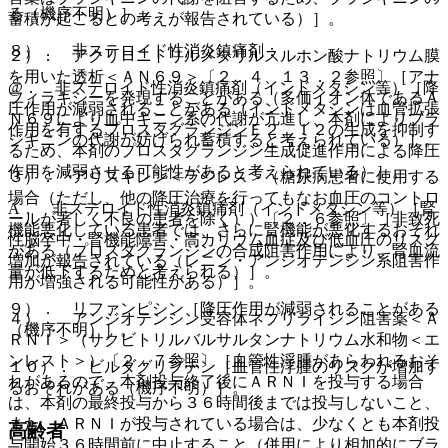
る（機序不明）］。
蓄積が起こるとの考えが報告されている）］。
８）． 非ステロイド性消炎鎮痛剤：
２）． アクリロニトリルメタリルスルホン酸ナトリウム膜
を用いた透析＜ＡＮ６９＞〔２．４、１３．２参照〕［アナ
@． 非ステロイド性消炎鎮痛剤（インドメタシン等）［降
フィラキシーを発現することがある（多価イオン体であるＡ
圧作用が減弱されることがある（インドメタシンは血管拡張
Ｎ６９により血中キニン系の代謝が亢進し、本剤によりブラ
作用を有するプロスタグランジンＥ２、Ｉ２の生成を抑制す
ジキニンの代謝が妨げられ蓄積すると考えられている）］。
るため、本剤のプロスタグランジン生成促進作用による降圧
作用を減弱させる可能性があると考えられている）］。
３）． アリスキレン＜ラジレス＞（糖尿病患者に使用する
場合（ただし、他の降圧治療を行ってもなお血圧のコントロ
A． 非ステロイド性消炎鎮痛剤（インドメタシン等）［腎
ールが著しく不良の患者を除く））〔２．６参照〕［非致死
機能悪化している患者では、さらに腎機能が悪化するおそれ
性脳卒中・腎機能障害・高カリウム血症及び低血圧のリスク
がある（プロスタグランジンの合成阻害作用により、腎血流
増加が報告されている（レニン・アンジオテンシン系阻害作
量が低下するためと考えられる）］。
用が増強される可能性がある）］。
９）． リファンピシン［降圧作用が減弱されることがある
４）． アンジオテンシン受容体ネプリライシン阻害薬＜Ａ
（機序不明）］。
ＲＮＩ＞（サクビトリルバルサルタンナトリウム水和物＜エ
ンレスト＞）〔２．７参照〕［血管性浮腫があらわれるおそ
１０）． ビルダグリプチン［血管性浮腫のリスクが増加す
れがあるので、本剤投与終了後にＡＲＮＩを投与する場合
るおそれがある（機序不明）］。
は、本剤の最終投与から３６時間後までは投与しないこと、
また、ＡＲＮＩが投与されている場合は、少なくとも本剤投
高齢者
与開始３６時間前に中止すること（併用により相加的にブラ