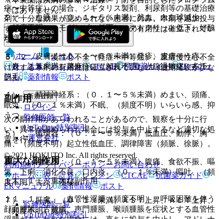
症〜中等症）の場合、ジギタリス製剤、利尿剤等の基礎治療
ではありません。
２）． 血液：（０．１〜５％未満）貧血、白血球減少、
剤で十分な効果が認められない患者にのみ、本剤を追加投与
（頻度不明）ヘモグロビン低下、ヘマトクリット低下、好酸
すること（なお、本剤の単独投与での有用性は確立されてい
球増多。
ない）。
ホーム
ノート
３）． 皮膚：（０．１〜５％未満）発疹、皮膚そう痒、
５．２． 〈慢性心不全（軽症〜中等症）〉重症慢性心不全
表・計算
レジメン
CTCAE
抗菌薬ガイド
ERマニュ
（０．１％未満）蕁麻疹、（頻度不明）光線過敏症、多汗、
に対する本剤の有用性は確立されていない（使用経験が少な
脱毛。
アル
薬剤情報
ポスト
い）。
４）． 精神神経系：（０．１〜５％未満）めまい、頭痛、
新規登録
副作用
眠気、（０．１％未満）不眠、（頻度不明）いらいら感、抑
ログイン
うつ。
監修医師一覧
次の副作用があらわれることがあるので、観察を十分に行
UpToDate特別割引
い、異常が認められた場合には投与を中止するなど適切な処
５）． 循環器：（０．１〜５％未満）低血圧、動悸、胸
運営会社
置を行うこと。
痛、（頻度不明）起立性低血圧、調律障害（頻脈、徐脈）。
© 2021 HOKUTO Inc. All rights reserved.
重大な副作用
６）． 消化器：（０．１〜５％未満）腹痛、食欲不振、嘔
利用規約
プライバシーポリシー
お問い合わせ
気、下痢、消化不良、口内炎、（０．１％未満）嘔吐、（頻
ホーム
表・計算
レジメン
CTCAE
抗菌薬ガイド
１１．１． 重大な副作用
度不明）舌炎、便秘。
ERマニュアル
薬剤情報
ポスト
１１．１．１． 血管性浮腫（頻度不明）：呼吸困難を伴う
７）． 肝臓：（０．１％未満）ＡＳＴ上昇、ＡＬＴ上昇、
監修医師一覧
顔面腫脹、舌腫脹、声門腫脹、喉頭腫脹を症状とする血管性
（頻度不明）黄疸。
UpToDate特別割引