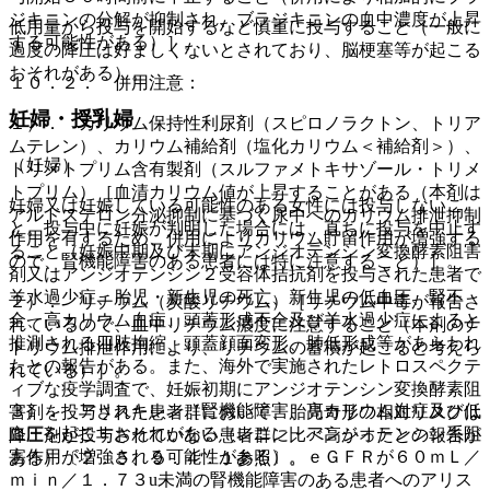
ジキニンの分解が抑制され、ブラジキニンの血中濃度が上昇
低用量から投与を開始するなど慎重に投与すること（一般に
する可能性がある）］。
過度の降圧は好ましくないとされており、脳梗塞等が起こる
おそれがある）。
１０．２． 併用注意：
妊婦・授乳婦
１）． カリウム保持性利尿剤（スピロノラクトン、トリア
ムテレン）、カリウム補給剤（塩化カリウム＜補給剤＞）、
（妊婦）
トリメトプリム含有製剤（スルファメトキサゾール・トリメ
トプリム）［血清カリウム値が上昇することがある（本剤は
妊婦又は妊娠している可能性のある女性には投与しないこ
アルドステロン分泌抑制に基づく尿中へのカリウム排泄抑制
と。投与中に妊娠が判明した場合には、直ちに投与を中止す
作用を有するため、併用によりカリウム貯留作用が増強する
ること（妊娠中期及び末期にアンジオテンシン変換酵素阻害
ので、腎機能障害のある患者には特に注意すること）］。
剤又はアンジオテンシン２受容体拮抗剤を投与された患者で
羊水過少症、胎児・新生児の死亡、新生児の低血圧、腎不
２）． リチウム（炭酸リチウム）［リチウム中毒が報告さ
全、高カリウム血症、頭蓋形成不全及び羊水過少症によると
れているので、血中リチウム濃度に注意すること（本剤のナ
推測される四肢拘縮、頭蓋顔面変形、肺低形成等があらわれ
トリウム排泄作用により、リチウムの蓄積が起こると考えら
たとの報告がある。また、海外で実施されたレトロスペクテ
れている）］。
ィブな疫学調査で、妊娠初期にアンジオテンシン変換酵素阻
３）． アリスキレン［腎機能障害、高カリウム血症及び低
害剤を投与された患者群において、胎児奇形の相対リスクは
血圧を起こすおそれがある（レニン・アンジオテンシン系阻
降圧剤が投与されていない患者群に比べ高かったとの報告が
害作用が増強される可能性がある）。ｅＧＦＲが６０ｍＬ／
ある）〔２．５、９．４．１参照〕。
ｍｉｎ／１．７３u未満の腎機能障害のある患者へのアリス