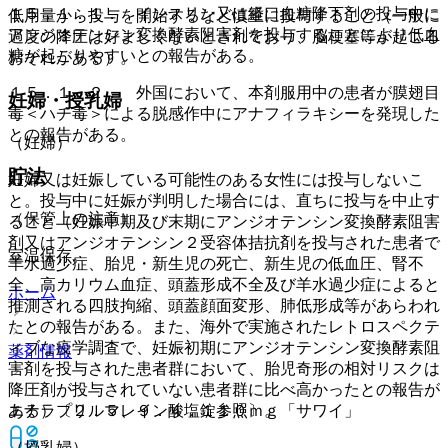
１５．１．１． インスリン又は経口血糖降下剤の投与中に
低用量から投与を開始するなど慎重に投与すること（一般に
アンジオテンシン変換酵素阻害剤を投与することにより低血
過度の降圧は好ましくないとされており、脳梗塞等が起こる
糖が起こりやすいとの報告がある。
おそれがある）。
１５．１．２． 外国において、本剤服用中の患者が膜翅目
妊婦・授乳婦
毒＜ハチ毒＞による脱感作中にアナフィラキシーを発現した
との報告がある。
（妊婦）
貯法
妊婦又は妊娠している可能性のある女性には投与しないこ
と。投与中に妊娠が判明した場合には、直ちに投与を中止す
（保管上の注意）
ること（妊娠中期及び末期にアンジオテンシン変換酵素阻害
剤又はアンジオテンシン２受容体拮抗剤を投与された患者で
室温保存。
羊水過少症、胎児・新生児の死亡、新生児の低血圧、腎不
全、高カリウム血症、頭蓋形成不全及び羊水過少症によると
ホーム
推測される四肢拘縮、頭蓋顔面変形、肺低形成等があらわれ
たとの報告がある。また、海外で実施されたレトロスペクテ
ィブな疫学調査で、妊娠初期にアンジオテンシン変換酵素阻
薬剤情報
害剤を投与された患者群において、胎児奇形の相対リスクは
降圧剤が投与されていない患者群に比べ高かったとの報告が
ある）〔２．５、９．４．１参照〕。
エナラプリルマレイン酸塩錠１０ｍｇ「サワイ」
（授乳婦）