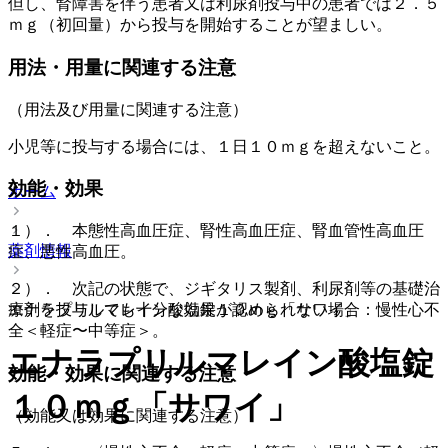
但し、腎障害を伴う患者又は利尿剤投与中の患者では２．５
ｍｇ（初回量）から投与を開始することが望ましい。
用法・用量に関連する注意
（用法及び用量に関連する注意）
小児等に投与する場合には、１日１０ｍｇを超えないこと。
効能・効果
ホーム
１）． 本態性高血圧症、腎性高血圧症、腎血管性高血圧
薬剤情報
症、悪性高血圧。
２）． 次記の状態で、ジギタリス製剤、利尿剤等の基礎治
エナラプリルマレイン酸塩錠１０ｍｇ「サワイ」
療剤を投与しても十分な効果が認められない場合：慢性心不
全＜軽症〜中等症＞。
エナラプリルマレイン酸塩錠
効能・効果に関連する注意
１０ｍｇ「サワイ」
（効能又は効果に関連する注意）