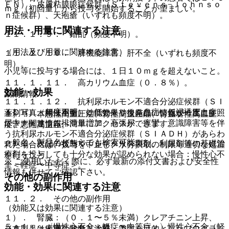
ＥＮ）、皮膚粘膜眼症候群（Ｓｔｅｖｅｎｓ−Ｊｏｈｎｓｏ
ｍｇ（初回量）から投与を開始することが望ましい。
ｎ症候群）、天疱瘡（いずれも頻度不明）。
用法・用量に関連する注意
１１．１．９． 錯乱（頻度不明）。
（用法及び用量に関連する注意）
１１．１．１０． 肝機能障害、肝不全（いずれも頻度不
明）。
小児等に投与する場合には、１日１０ｍｇを超えないこと。
１１．１．１１． 高カリウム血症（０．８％）。
効能・効果
薬剤情報
１１．１．１２． 抗利尿ホルモン不適合分泌症候群（ＳＩ
ＡＤＨ）（頻度不明）：低ナトリウム血症、低浸透圧血症、
薬剤写真、用法用量、効能効果や後発品の情報が一度に参照
１）． 本態性高血圧症、腎性高血圧症、腎血管性高血圧
尿中ナトリウム排泄量増加、高張尿、痙攣、意識障害等を伴
でき、関連情報へ簡単にアクセスができます。
症、悪性高血圧。
う抗利尿ホルモン不適合分泌症候群（ＳＩＡＤＨ）があらわ
一般名、製品名どちらでも検索可能！
２）． 次記の状態で、ジギタリス製剤、利尿剤等の基礎治
れた場合には、投与を中止し、水分摂取の制限等適切な処置
療剤を投与しても十分な効果が認められない場合：慢性心不
を行うこと。
※ ご使用いただく際に、必ず最新の添付文書および安全性
全＜軽症〜中等症＞。
情報も併せてご確認下さい。
その他の副作用
効能・効果に関連する注意
１１．２． その他の副作用
（効能又は効果に関連する注意）
１）． 腎臓：（０．１〜５％未満）クレアチニン上昇、
５．１． 〈慢性心不全＜軽症〜中等症＞〉慢性心不全（軽
（０．１％未満）ＢＵＮ上昇。
※本製品は疾病の診断・治療・予防を目的としたプログラム