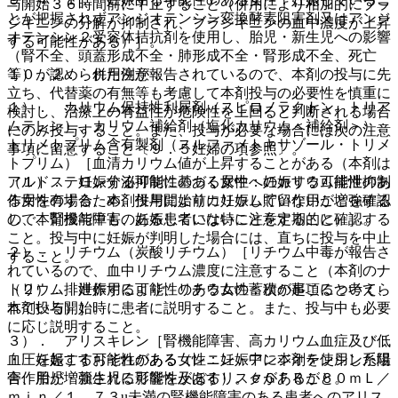
与開始３６時間前に中止すること（併用により相加的にブラ
とが把握されずアンジオテンシン変換酵素阻害剤又はアンジ
ジキニンの分解が抑制され、ブラジキニンの血中濃度が上昇
オテンシン２受容体拮抗剤を使用し、胎児・新生児への影響
する可能性がある）］。
（腎不全、頭蓋形成不全・肺形成不全・腎形成不全、死亡
等）が認められた例が報告されているので、本剤の投与に先
１０．２． 併用注意：
立ち、代替薬の有無等も考慮して本剤投与の必要性を慎重に
１）． カリウム保持性利尿剤（スピロノラクトン、トリア
検討し、治療上の有益性が危険性を上回ると判断される場合
ムテレン）、カリウム補給剤（塩化カリウム＜補給剤＞）、
にのみ投与すること。また、投与が必要な場合には次の注意
トリメトプリム含有製剤（スルファメトキサゾール・トリメ
事項に留意すること〔９．５妊婦の項参照〕。
トプリム）［血清カリウム値が上昇することがある（本剤は
（１）． 妊娠する可能性のある女性：妊娠する可能性のあ
アルドステロン分泌抑制に基づく尿中へのカリウム排泄抑制
る女性の場合、本剤投与開始前に妊娠していないことを確認
作用を有するため、併用によりカリウム貯留作用が増強する
し、本剤投与中も、妊娠していないことを定期的に確認する
ので、腎機能障害のある患者には特に注意すること）］。
こと。投与中に妊娠が判明した場合には、直ちに投与を中止
２）． リチウム（炭酸リチウム）［リチウム中毒が報告さ
すること。
れているので、血中リチウム濃度に注意すること（本剤のナ
（２）． 妊娠する可能性のある女性：次の事項について、
トリウム排泄作用により、リチウムの蓄積が起こると考えら
本剤投与開始時に患者に説明すること。また、投与中も必要
れている）］。
に応じ説明すること。
３）． アリスキレン［腎機能障害、高カリウム血症及び低
・ 妊娠する可能性のある女性：妊娠中に本剤を使用した場
血圧を起こすおそれがある（レニン・アンジオテンシン系阻
合、胎児・新生児に影響を及ぼすリスクがあること。
害作用が増強される可能性がある）。ｅＧＦＲが６０ｍＬ／
ｍｉｎ／１．７３u未満の腎機能障害のある患者へのアリス