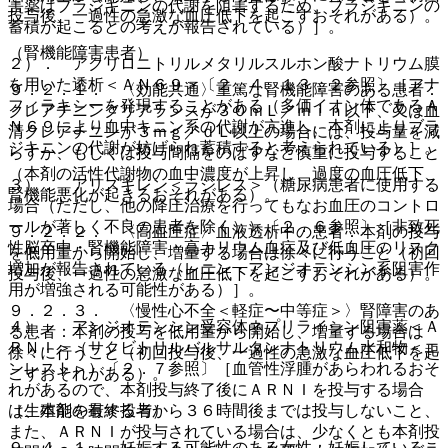
害薬はブラジキニンの代謝を阻害するため、ブラジキニンの
投与後、一過性の急激な血圧低下を起こすおそれがある）。
蓄積が起こるとの考えが報告されている）］。
（腎機能障害患者）
２）． アクリロニトリルメタリルスルホン酸ナトリウム膜
を用いた透析＜ＡＮ６９＞〔２．４、１３．２参照〕［アナ
９．２．１． 〈効能共通〉重篤な腎機能障害のある患者：
フィラキシーを発現することがある（多価イオン体であるＡ
クレアチニンクリアランスが３０ｍＬ／ｍｉｎ以下、又は血
Ｎ６９により血中キニン系の代謝が亢進し、本剤によりブラ
清クレアチニンが３ｍｇ／ｄＬ以上の場合には、投与量を減
ジキニンの代謝が妨げられ蓄積すると考えられている）］。
らすか、もしくは投与間隔をのばすなど慎重に投与すること
（本剤の活性代謝物の血中濃度が上昇し、過度の血圧低下、
３）． アリスキレン＜ラジレス＞（糖尿病患者に使用する
腎機能悪化が起きるおそれがある）。
場合（ただし、他の降圧治療を行ってもなお血圧のコントロ
ールが著しく不良の患者を除く））〔２．６参照〕［非致死
９．２．２． 〈高血圧症〉血液透析中の患者：本剤の投与
性脳卒中・腎機能障害・高カリウム血症及び低血圧のリスク
を低用量から開始し、増量する場合は徐々に行うこと（初回
増加が報告されている（レニン・アンジオテンシン系阻害作
投与後、一過性の急激な血圧低下を起こすおそれがある）。
用が増強される可能性がある）］。
９．２．３． 〈慢性心不全＜軽症〜中等症＞〉腎障害のあ
４）． アンジオテンシン受容体ネプリライシン阻害薬＜Ａ
る患者：本剤の投与を低用量から開始し、増量する場合は
ＲＮＩ＞（サクビトリルバルサルタンナトリウム水和物＜エ
徐々に行うこと（初回投与後、一過性の急激な血圧低下を起
ンレスト＞）〔２．７参照〕［血管性浮腫があらわれるおそ
こすおそれがある）。
れがあるので、本剤投与終了後にＡＲＮＩを投与する場合
（生殖能を有する者）
は、本剤の最終投与から３６時間後までは投与しないこと、
また、ＡＲＮＩが投与されている場合は、少なくとも本剤投
９．４．１． 妊娠する可能性のある女性：妊娠しているこ