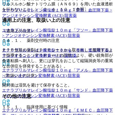
リルスルホン酸ナトリウム膜（ＡＮ６９）を用いた血液透析
を行わないこと））〔２．４、１０．１参照〕。
エナラプリルマレイン酸塩錠１０ｍｇ「日新」
血圧降下薬 >
アンジオテンシン変換酵素 (ACE) 阻害薬
適用上の注意、取扱い上の注意
エナラプリルマレイン酸塩錠１０ｍｇ「フソー」
血圧降下薬
（適用上の注意）
> アンジオテンシン変換酵素 (ACE) 阻害薬
１４．１． 薬剤交付時の注意
ＰＴＰ包装の薬剤はＰＴＰシートから取り出して服用するよ
エナラプリルマレイン酸塩錠１０ｍｇ「杏林」
血圧降下薬 >
う指導すること（ＰＴＰシートの誤飲により、硬い鋭角部が
アンジオテンシン変換酵素 (ACE) 阻害薬
食道粘膜へ刺入し、更には穿孔をおこして縦隔洞炎等の重篤
な合併症を併発することがある）。
エナラプリルマレイン酸塩錠１０ｍｇ「アメル」
血圧降下薬
> アンジオテンシン変換酵素 (ACE) 阻害薬
（取扱い上の注意）
開封後は湿気を避けて保存すること。
エナラプリルマレイン酸塩錠１０ｍｇ「サンド」
血圧降下薬
その他の注意
> アンジオテンシン変換酵素 (ACE) 阻害薬
１５．１． 臨床使用に基づく情報
エナラプリルマレイン酸塩錠１０ｍｇ「ＥＭＥＣ」
血圧降下