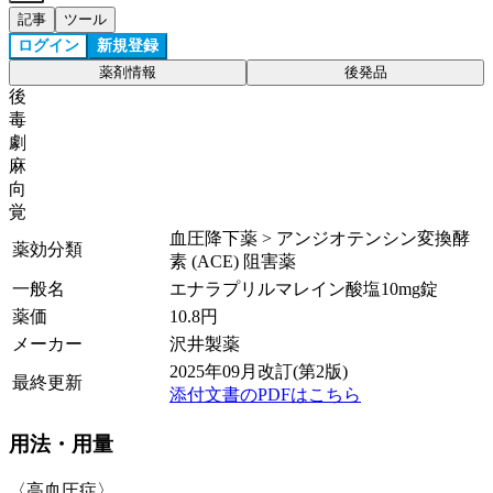
記事
ツール
ログイン
新規登録
薬剤情報
後発品
後
毒
劇
麻
向
覚
血圧降下薬 > アンジオテンシン変換酵
薬効分類
素 (ACE) 阻害薬
一般名
エナラプリルマレイン酸塩10mg錠
薬価
10.8
円
メーカー
沢井製薬
2025年09月改訂(第2版)
最終更新
添付文書のPDFはこちら
用法・用量
〈高血圧症〉