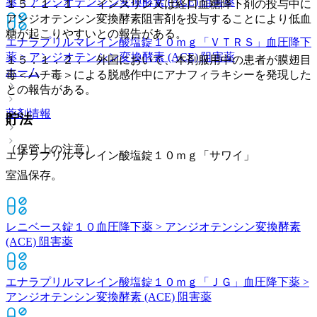
薬 > アンジオテンシン変換酵素 (ACE) 阻害薬
１５．１．１． インスリン又は経口血糖降下剤の投与中に
アンジオテンシン変換酵素阻害剤を投与することにより低血
糖が起こりやすいとの報告がある。
エナラプリルマレイン酸塩錠１０ｍｇ「ＶＴＲＳ」
血圧降下
薬 > アンジオテンシン変換酵素 (ACE) 阻害薬
１５．１．２． 外国において、本剤服用中の患者が膜翅目
ホーム
毒＜ハチ毒＞による脱感作中にアナフィラキシーを発現した
との報告がある。
薬剤情報
貯法
（保管上の注意）
エナラプリルマレイン酸塩錠１０ｍｇ「サワイ」
室温保存。
レニベース錠１０
血圧降下薬 > アンジオテンシン変換酵素
(ACE) 阻害薬
エナラプリルマレイン酸塩錠１０ｍｇ「ＪＧ」
血圧降下薬 >
アンジオテンシン変換酵素 (ACE) 阻害薬