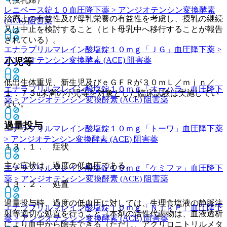
レニベース錠１０
血圧降下薬 > アンジオテンシン変換酵素
治療上の有益性及び母乳栄養の有益性を考慮し、授乳の継続
(ACE) 阻害薬
又は中止を検討すること（ヒト母乳中へ移行することが報告
されている）。
エナラプリルマレイン酸塩錠１０ｍｇ「ＪＧ」
血圧降下薬 >
アンジオテンシン変換酵素 (ACE) 阻害薬
小児等
低出生体重児、新生児及びｅＧＦＲが３０ｍＬ／ｍｉｎ／
エナラプリルマレイン酸塩錠１０ｍｇ「オーハラ」
血圧降下
１．７３u未満の小児等を対象とした臨床試験は実施してい
薬 > アンジオテンシン変換酵素 (ACE) 阻害薬
ない。
過量投与
エナラプリルマレイン酸塩錠１０ｍｇ「トーワ」
血圧降下薬
> アンジオテンシン変換酵素 (ACE) 阻害薬
１３．１． 症状
主な症状は、過度の低血圧である。
エナラプリルマレイン酸塩錠１０ｍｇ「ケミファ」
血圧降下
薬 > アンジオテンシン変換酵素 (ACE) 阻害薬
１３．２． 処置
過量投与時、過度の低血圧に対しては、生理食塩液の静脈注
エナラプリルマレイン酸塩錠１０ｍｇ「ＮｉｋＰ」
血圧降下
射等適切な処置を行うこと（本剤の活性代謝物は、血液透析
薬 > アンジオテンシン変換酵素 (ACE) 阻害薬
により血中から除去できる（ただし、アクリロニトリルメタ