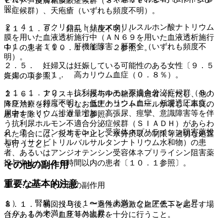
ＥＮ）、皮膚粘膜眼症候群（Ｓｔｅｖｅｎｓ−Ｊｏｈｎｓｏ
照〕。
ｎ症候群）、天疱瘡（いずれも頻度不明）。
２．４． アクリロニトリルメタリルスルホン酸ナトリウム
１１．１．９． 錯乱（頻度不明）。
膜を用いた血液透析施行中（ＡＮ６９を用いた血液透析施行
１１．１．１０． 肝機能障害、肝不全（いずれも頻度不
中）の患者〔１０．１、１３．２参照〕。
明）。
２．５． 妊婦又は妊娠している可能性のある女性〔９．５
１１．１．１１． 高カリウム血症（０．８％）。
妊婦の項参照〕。
１１．１．１２． 抗利尿ホルモン不適合分泌症候群（ＳＩ
２．６． アリスキレン投与中の糖尿病患者（ただし、他の
ＡＤＨ）（頻度不明）：低ナトリウム血症、低浸透圧血症、
降圧治療を行ってもなお血圧のコントロールが著しく不良の
尿中ナトリウム排泄量増加、高張尿、痙攣、意識障害等を伴
患者を除く）〔１０．１参照〕。
う抗利尿ホルモン不適合分泌症候群（ＳＩＡＤＨ）があらわ
２．７． アンジオテンシン受容体ネプリライシン阻害薬投
れた場合には、投与を中止し、水分摂取の制限等適切な処置
与中（サクビトリルバルサルタンナトリウム水和物）の患
を行うこと。
者、あるいはアンジオテンシン受容体ネプリライシン阻害薬
投与中止から３６時間以内の患者〔１０．１参照〕。
その他の副作用
重要な基本的注意
１１．２． その他の副作用
１）． 腎臓：（０．１〜５％未満）クレアチニン上昇、
８．１． 初回投与後、一過性の急激な血圧低下を起こす場
（０．１％未満）ＢＵＮ上昇。
合があるので、血圧等の観察を十分に行うこと。