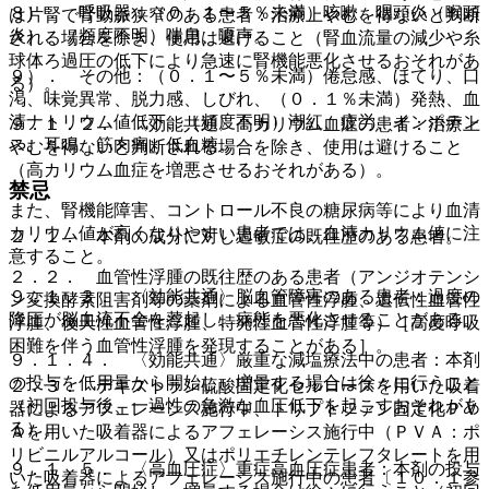
８）． 呼吸器：（０．１〜５％未満）咳嗽、咽頭炎（喉頭
は片腎で腎動脈狭窄のある患者：治療上やむを得ないと判断
炎）、（頻度不明）喘息、嗄声。
される場合を除き、使用は避けること（腎血流量の減少や糸
球体ろ過圧の低下により急速に腎機能悪化させるおそれがあ
９）． その他：（０．１〜５％未満）倦怠感、ほてり、口
る）。
渇、味覚異常、脱力感、しびれ、（０．１％未満）発熱、血
清ナトリウム値低下、（頻度不明）潮紅、疲労、インポテン
９．１．２． 〈効能共通〉高カリウム血症の患者：治療上
ス、耳鳴、筋肉痛、低血糖。
やむを得ないと判断される場合を除き、使用は避けること
（高カリウム血症を増悪させるおそれがある）。
禁忌
また、腎機能障害、コントロール不良の糖尿病等により血清
カリウム値が高くなりやすい患者では、血清カリウム値に注
２．１． 本剤の成分に対し過敏症の既往歴のある患者。
意すること。
２．２． 血管性浮腫の既往歴のある患者（アンジオテンシ
９．１．３． 〈効能共通〉脳血管障害のある患者：過度の
ン変換酵素阻害剤等の薬剤による血管性浮腫、遺伝性血管性
降圧が脳血流不全を惹起し、病態を悪化させることがある。
浮腫、後天性血管性浮腫、特発性血管性浮腫等）［高度呼吸
困難を伴う血管性浮腫を発現することがある］。
９．１．４． 〈効能共通〉厳重な減塩療法中の患者：本剤
の投与を低用量から開始し、増量する場合は徐々に行うこと
２．３． デキストラン硫酸固定化セルロースを用いた吸着
（初回投与後、一過性の急激な血圧低下を起こすおそれがあ
器によるアフェレーシス施行中、トリプトファン固定化ＰＶ
る）。
Ａを用いた吸着器によるアフェレーシス施行中（ＰＶＡ：ポ
リビニルアルコール）又はポリエチレンテレフタレートを用
９．１．５． 〈高血圧症〉重症高血圧症患者：本剤の投与
いた吸着器によるアフェレーシス施行中の患者〔１０．１参