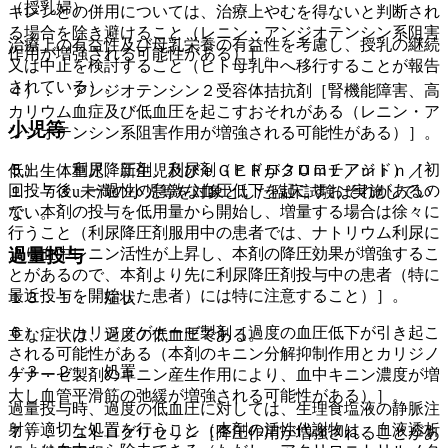
（授乳婦）
キレンとの併用については、治療上やむを得ないと判断され
る場合を除き避けること（レニン・アンジオテンシン系阻害
治療上の有益性及び母乳栄養の有益性を考慮し、授乳の継続
作用が増強される可能性がある）］。
又は中止を検討すること（ヒト母乳中へ移行することが報告
されている）。
４）． アンジオテンシン２受容体拮抗剤［腎機能障害、高
カリウム血症及び低血圧を起こすおそれがある（レニン・ア
小児等
ンジオテンシン系阻害作用が増強される可能性がある）］。
５）． 利尿降圧剤、利尿剤（ヒドロクロロチアジド）［初
低出生体重児、新生児及びｅＧＦＲが３０ｍＬ／ｍｉｎ／
回投与後、一過性の急激な血圧低下を起こすおそれがあるの
１．７３u未満の小児等を対象とした臨床試験は実施してい
で、本剤の投与を低用量から開始し、増量する場合は徐々に
ない。
行うこと（利尿降圧剤服用中の患者では、ナトリウム利尿に
より血中レニン活性が上昇し、本剤の降圧効果が増強するこ
過量投与
とがあるので、本剤より先に利尿降圧剤投与中の患者（特に
最近投与を開始した患者）には特に注意すること）］。
１３．１． 症状
６）． カリジノゲナーゼ製剤［過度の血圧低下が引き起こ
主な症状は、過度の低血圧である。
される可能性がある（本剤のキニン分解抑制作用とカリジノ
１３．２． 処置
ゲナーゼ製剤のキニン産生作用により、血中キニン濃度が増
大し血管平滑筋の弛緩が増強される可能性がある）］。
過量投与時、過度の低血圧に対しては、生理食塩液の静脈注
射等適切な処置を行うこと（本剤の活性代謝物は、血液透析
７）． ニトログリセリン［降圧作用が増強されることがあ