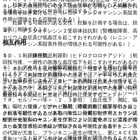
・ 妊娠する可能性のある女性：妊娠が判明した又は疑われ
キレンとの併用については、治療上やむを得ないと判断され
る場合は、速やかに担当医に相談すること。
る場合を除き避けること（レニン・アンジオテンシン系阻害
作用が増強される可能性がある）］。
・ 妊娠する可能性のある女性：妊娠を計画する場合は、担
当医に相談すること。
４）． アンジオテンシン２受容体拮抗剤［腎機能障害、高
カリウム血症及び低血圧を起こすおそれがある（レニン・ア
相互作用
ンジオテンシン系阻害作用が増強される可能性がある）］。
１０．１． 併用禁忌：
５）． 利尿降圧剤、利尿剤（ヒドロクロロチアジド）［初
回投与後、一過性の急激な血圧低下を起こすおそれがあるの
１）． デキストラン硫酸固定化セルロースを用いた吸着器
で、本剤の投与を低用量から開始し、増量する場合は徐々に
によるアフェレーシス施行、トリプトファン固定化ＰＶＡを
行うこと（利尿降圧剤服用中の患者では、ナトリウム利尿に
用いた吸着器によるアフェレーシス施行（ＰＶＡ：ポリビニ
より血中レニン活性が上昇し、本剤の降圧効果が増強するこ
ルアルコール）又はポリエチレンテレフタレートを用いた吸
とがあるので、本剤より先に利尿降圧剤投与中の患者（特に
着器によるアフェレーシス施行＜リポソーバー、イムソーバ
最近投与を開始した患者）には特に注意すること）］。
ＴＲ、セルソーバ等＞〔２．３参照〕［血圧低下、潮紅、嘔
気、嘔吐、腹痛、しびれ、熱感、呼吸困難、頻脈等のショッ
６）． カリジノゲナーゼ製剤［過度の血圧低下が引き起こ
ク症状を起こすことがある（陰性に荷電したデキストラン硫
される可能性がある（本剤のキニン分解抑制作用とカリジノ
酸固定化セルロース、トリプトファン固定化ポリビニルアル
ゲナーゼ製剤のキニン産生作用により、血中キニン濃度が増
コール又はポリエチレンテレフタレートにより血中キニン系
大し血管平滑筋の弛緩が増強される可能性がある）］。
の代謝が亢進し、ブラジキニン産生が増大し、更にＡＣＥ阻
７）． ニトログリセリン［降圧作用が増強されることがあ
害薬はブラジキニンの代謝を阻害するため、ブラジキニンの