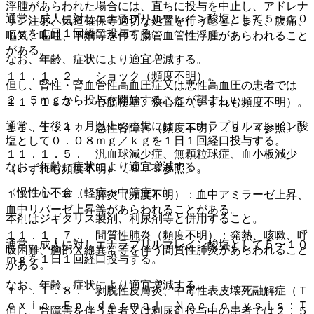
浮腫があらわれた場合には、直ちに投与を中止し、アドレナ
通常、成人に対しエナラプリルマレイン酸塩として５〜１０
リン注射、気道確保等適切な処置を行うこと。また、腹痛、
ｍｇを１日１回経口投与する。
嘔気、嘔吐、下痢等を伴う腸管血管性浮腫があらわれること
がある。
なお、年齢、症状により適宜増減する。
１１．１．２． ショック（頻度不明）。
但し、腎性・腎血管性高血圧症又は悪性高血圧の患者では
２．５ｍｇから投与を開始することが望ましい。
１１．１．３． 心筋梗塞、狭心症（いずれも頻度不明）。
通常、生後１ヵ月以上の小児には、エナラプリルマレイン酸
１１．１．４． 急性腎障害（頻度不明）〔８．４参照〕。
塩として０．０８ｍｇ／ｋｇを１日１回経口投与する。
１１．１．５． 汎血球減少症、無顆粒球症、血小板減少
なお、年齢、症状により適宜増減する。
（いずれも頻度不明）〔８．５参照〕。
〈慢性心不全（軽症〜中等症）〉
１１．１．６． 膵炎（頻度不明）：血中アミラーゼ上昇、
血中リパーゼ上昇等があらわれることがある。
本剤はジギタリス製剤、利尿剤等と併用すること。
１１．１．７． 間質性肺炎（頻度不明）：発熱、咳嗽、呼
通常、成人に対しエナラプリルマレイン酸塩として５〜１０
吸困難、胸部Ｘ線異常等を伴う間質性肺炎があらわれること
ｍｇを１日１回経口投与する。
がある。
なお、年齢、症状により適宜増減する。
１１．１．８． 剥脱性皮膚炎、中毒性表皮壊死融解症（Ｔ
ｏｘｉｃ Ｅｐｉｄｅｒｍａｌ Ｎｅｃｒｏｌｙｓｉｓ：Ｔ
但し、腎障害を伴う患者又は利尿剤投与中の患者では２．５