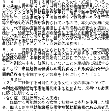
９．４．１． 妊娠する可能性のある女性：妊娠しているこ
８．２． 手術前２４時間は投与しないことが望ましい（ア
とが把握されずアンジオテンシン変換酵素阻害剤又はアンジ
ンジオテンシン変換酵素阻害剤投与中の患者は、麻酔及び手
オテンシン２受容体拮抗剤を使用し、胎児・新生児への影響
術中にレニン・アンジオテンシン系の抑制作用による血圧低
（腎不全、頭蓋形成不全・肺形成不全・腎形成不全、死亡
下を起こすおそれがある）。
等）が認められた例が報告されているので、本剤の投与に先
立ち、代替薬の有無等も考慮して本剤投与の必要性を慎重に
８．３． 降圧作用に基づくめまい、ふらつきがあらわれる
検討し、治療上の有益性が危険性を上回ると判断される場合
ことがあるので、高所作業、自動車の運転等危険を伴う機械
にのみ投与すること。また、投与が必要な場合には次の注意
を操作する際には注意させること。
事項に留意すること〔９．５妊婦の項参照〕。
８．４． 急性腎障害があらわれることがあるので、定期的
（１）． 妊娠する可能性のある女性：妊娠する可能性のあ
に検査を実施するなど観察を十分に行うこと〔１１．１．４
る女性の場合、本剤投与開始前に妊娠していないことを確認
参照〕。
し、本剤投与中も、妊娠していないことを定期的に確認する
こと。投与中に妊娠が判明した場合には、直ちに投与を中止
８．５． 重篤な血液障害があらわれることがあるので、定
すること。
期的に検査を実施するなど観察を十分に行うこと〔１１．
１．５参照〕。
（２）． 妊娠する可能性のある女性：次の事項について、
本剤投与開始時に患者に説明すること。また、投与中も必要
（特定の背景を有する患者に関する注意）
に応じ説明すること。
（合併症・既往歴等のある患者）
・ 妊娠する可能性のある女性：妊娠中に本剤を使用した場
９．１．１． 〈効能共通〉両側性腎動脈狭窄のある患者又
合、胎児・新生児に影響を及ぼすリスクがあること。