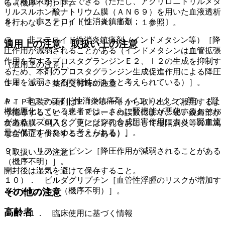
により血中から除去できる（ただし、アクリロニトリルメタ
る（機序不明）］。
リルスルホン酸ナトリウム膜（ＡＮ６９）を用いた血液透析
８）． 非ステロイド性消炎鎮痛剤：
を行わないこと））〔２．４、１０．１参照〕。
@． 非ステロイド性消炎鎮痛剤（インドメタシン等）［降
適用上の注意、取扱い上の注意
圧作用が減弱されることがある（インドメタシンは血管拡張
作用を有するプロスタグランジンＥ２、Ｉ２の生成を抑制す
（適用上の注意）
るため、本剤のプロスタグランジン生成促進作用による降圧
作用を減弱させる可能性があると考えられている）］。
１４．１． 薬剤交付時の注意
A． 非ステロイド性消炎鎮痛剤（インドメタシン等）［腎
ＰＴＰ包装の薬剤はＰＴＰシートから取り出して服用するよ
機能悪化している患者では、さらに腎機能が悪化するおそれ
う指導すること（ＰＴＰシートの誤飲により、硬い鋭角部が
がある（プロスタグランジンの合成阻害作用により、腎血流
食道粘膜へ刺入し、更には穿孔をおこして縦隔洞炎等の重篤
量が低下するためと考えられる）］。
な合併症を併発することがある）。
９）． リファンピシン［降圧作用が減弱されることがある
（取扱い上の注意）
（機序不明）］。
開封後は湿気を避けて保存すること。
１０）． ビルダグリプチン［血管性浮腫のリスクが増加す
るおそれがある（機序不明）］。
その他の注意
高齢者
１５．１． 臨床使用に基づく情報