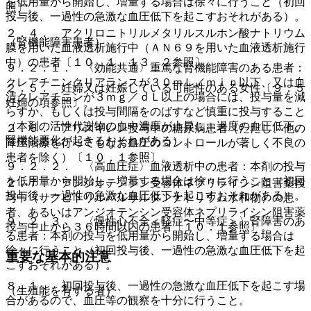
を低用量から開始し、増量する場合は徐々に行うこと（初回
照〕。
投与後、一過性の急激な血圧低下を起こすおそれがある）。
２．４． アクリロニトリルメタリルスルホン酸ナトリウム
（腎機能障害患者）
膜を用いた血液透析施行中（ＡＮ６９を用いた血液透析施行
中）の患者〔１０．１、１３．２参照〕。
９．２．１． 〈効能共通〉重篤な腎機能障害のある患者：
クレアチニンクリアランスが３０ｍＬ／ｍｉｎ以下、又は血
２．５． 妊婦又は妊娠している可能性のある女性〔９．５
清クレアチニンが３ｍｇ／ｄＬ以上の場合には、投与量を減
妊婦の項参照〕。
らすか、もしくは投与間隔をのばすなど慎重に投与すること
（本剤の活性代謝物の血中濃度が上昇し、過度の血圧低下、
２．６． アリスキレン投与中の糖尿病患者（ただし、他の
腎機能悪化が起きるおそれがある）。
降圧治療を行ってもなお血圧のコントロールが著しく不良の
患者を除く）〔１０．１参照〕。
９．２．２． 〈高血圧症〉血液透析中の患者：本剤の投与
を低用量から開始し、増量する場合は徐々に行うこと（初回
２．７． アンジオテンシン受容体ネプリライシン阻害薬投
投与後、一過性の急激な血圧低下を起こすおそれがある）。
与中（サクビトリルバルサルタンナトリウム水和物）の患
者、あるいはアンジオテンシン受容体ネプリライシン阻害薬
９．２．３． 〈慢性心不全＜軽症〜中等症＞〉腎障害のあ
投与中止から３６時間以内の患者〔１０．１参照〕。
る患者：本剤の投与を低用量から開始し、増量する場合は
徐々に行うこと（初回投与後、一過性の急激な血圧低下を起
重要な基本的注意
こすおそれがある）。
８．１． 初回投与後、一過性の急激な血圧低下を起こす場
（生殖能を有する者）
合があるので、血圧等の観察を十分に行うこと。