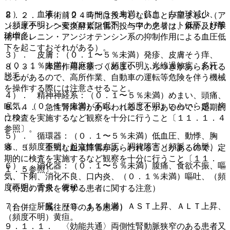
２）． 血液：（０．１〜５％未満）貧血、白血球減少、
８．２． 手術前２４時間は投与しないことが望ましい（ア
（頻度不明）ヘモグロビン低下、ヘマトクリット低下、好酸
ンジオテンシン変換酵素阻害剤投与中の患者は、麻酔及び手
球増多。
術中にレニン・アンジオテンシン系の抑制作用による血圧低
下を起こすおそれがある）。
３）． 皮膚：（０．１〜５％未満）発疹、皮膚そう痒、
（０．１％未満）蕁麻疹、（頻度不明）光線過敏症、多汗、
８．３． 降圧作用に基づくめまい、ふらつきがあらわれる
脱毛。
ことがあるので、高所作業、自動車の運転等危険を伴う機械
を操作する際には注意させること。
４）． 精神神経系：（０．１〜５％未満）めまい、頭痛、
眠気、（０．１％未満）不眠、（頻度不明）いらいら感、抑
８．４． 急性腎障害があらわれることがあるので、定期的
うつ。
に検査を実施するなど観察を十分に行うこと〔１１．１．４
参照〕。
５）． 循環器：（０．１〜５％未満）低血圧、動悸、胸
痛、（頻度不明）起立性低血圧、調律障害（頻脈、徐脈）。
８．５． 重篤な血液障害があらわれることがあるので、定
期的に検査を実施するなど観察を十分に行うこと〔１１．
６）． 消化器：（０．１〜５％未満）腹痛、食欲不振、嘔
１．５参照〕。
気、下痢、消化不良、口内炎、（０．１％未満）嘔吐、（頻
度不明）舌炎、便秘。
（特定の背景を有する患者に関する注意）
７）． 肝臓：（０．１％未満）ＡＳＴ上昇、ＡＬＴ上昇、
（合併症・既往歴等のある患者）
（頻度不明）黄疸。
９．１．１． 〈効能共通〉両側性腎動脈狭窄のある患者又