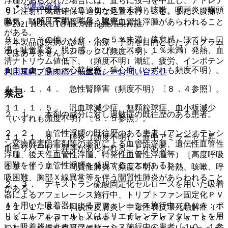
浮腫があらわれた場合には、直ちに投与を中止し、アドレナ
運営会社
８）． 呼吸器：（０．１〜５％未満）咳嗽、咽頭炎（喉頭
リン注射、気道確保等適切な処置を行うこと。また、腹痛、
炎）、（頻度不明）喘息、嗄声。
嘔気、嘔吐、下痢等を伴う腸管血管性浮腫があらわれること
© 2021 HOKUTO Inc. All rights reserved.
がある。
９）． その他：（０．１〜５％未満）倦怠感、ほてり、口
※本製品は疾病の診断・治療・予防を目的としたプログラム
渇、味覚異常、脱力感、しびれ、（０．１％未満）発熱、血
１１．１．２． ショック（頻度不明）。
ではありません。
清ナトリウム値低下、（頻度不明）潮紅、疲労、インポテン
１１．１．３． 心筋梗塞、狭心症（いずれも頻度不明）。
利用規約
プライバシーポリシー
お問い合わせ
ス、耳鳴、筋肉痛、低血糖。
１１．１．４． 急性腎障害（頻度不明）〔８．４参照〕。
禁忌
１１．１．５． 汎血球減少症、無顆粒球症、血小板減少
２．１． 本剤の成分に対し過敏症の既往歴のある患者。
（いずれも頻度不明）〔８．５参照〕。
２．２． 血管性浮腫の既往歴のある患者（アンジオテンシ
１１．１．６． 膵炎（頻度不明）：血中アミラーゼ上昇、
ン変換酵素阻害剤等の薬剤による血管性浮腫、遺伝性血管性
血中リパーゼ上昇等があらわれることがある。
浮腫、後天性血管性浮腫、特発性血管性浮腫等）［高度呼吸
困難を伴う血管性浮腫を発現することがある］。
１１．１．７． 間質性肺炎（頻度不明）：発熱、咳嗽、呼
吸困難、胸部Ｘ線異常等を伴う間質性肺炎があらわれること
２．３． デキストラン硫酸固定化セルロースを用いた吸着
がある。
器によるアフェレーシス施行中、トリプトファン固定化ＰＶ
Ａを用いた吸着器によるアフェレーシス施行中（ＰＶＡ：ポ
１１．１．８． 剥脱性皮膚炎、中毒性表皮壊死融解症（Ｔ
リビニルアルコール）又はポリエチレンテレフタレートを用
ｏｘｉｃ Ｅｐｉｄｅｒｍａｌ Ｎｅｃｒｏｌｙｓｉｓ：Ｔ
いた吸着器によるアフェレーシス施行中の患者〔１０．１参