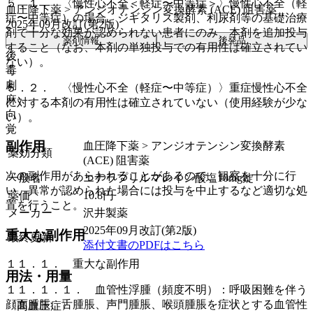
５．１． 〈慢性心不全＜軽症〜中等症＞〉慢性心不全（軽
血圧降下薬 > アンジオテンシン変換酵素 (ACE) 阻害薬
症〜中等症）の場合、ジギタリス製剤、利尿剤等の基礎治療
2025年09月改訂(第2版)
剤で十分な効果が認められない患者にのみ、本剤を追加投与
薬剤情報
後発品
すること（なお、本剤の単独投与での有用性は確立されてい
後
ない）。
毒
劇
５．２． 〈慢性心不全（軽症〜中等症）〉重症慢性心不全
麻
に対する本剤の有用性は確立されていない（使用経験が少な
向
い）。
覚
副作用
血圧降下薬 > アンジオテンシン変換酵素
薬効分類
(ACE) 阻害薬
次の副作用があらわれることがあるので、観察を十分に行
一般名
エナラプリルマレイン酸塩10mg錠
い、異常が認められた場合には投与を中止するなど適切な処
薬価
10.8
円
置を行うこと。
メーカー
沢井製薬
2025年09月改訂(第2版)
重大な副作用
最終更新
添付文書のPDFはこちら
１１．１． 重大な副作用
用法・用量
１１．１．１． 血管性浮腫（頻度不明）：呼吸困難を伴う
顔面腫脹、舌腫脹、声門腫脹、喉頭腫脹を症状とする血管性
〈高血圧症〉