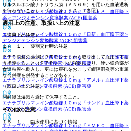
リルスルホン酸ナトリウム膜（ＡＮ６９）を用いた血液透析
を行わないこと））〔２．４、１０．１参照〕。
エナラプリルマレイン酸塩錠１０ｍｇ「ＮｉｋＰ」
血圧降下
薬 > アンジオテンシン変換酵素 (ACE) 阻害薬
適用上の注意、取扱い上の注意
エナラプリルマレイン酸塩錠１０ｍｇ「日新」
血圧降下薬 >
（適用上の注意）
アンジオテンシン変換酵素 (ACE) 阻害薬
１４．１． 薬剤交付時の注意
ＰＴＰ包装の薬剤はＰＴＰシートから取り出して服用するよ
エナラプリルマレイン酸塩錠１０ｍｇ「フソー」
血圧降下薬
う指導すること（ＰＴＰシートの誤飲により、硬い鋭角部が
> アンジオテンシン変換酵素 (ACE) 阻害薬
食道粘膜へ刺入し、更には穿孔をおこして縦隔洞炎等の重篤
な合併症を併発することがある）。
エナラプリルマレイン酸塩錠１０ｍｇ「アメル」
血圧降下薬
> アンジオテンシン変換酵素 (ACE) 阻害薬
（取扱い上の注意）
開封後は湿気を避けて保存すること。
エナラプリルマレイン酸塩錠１０ｍｇ「サンド」
血圧降下薬
その他の注意
> アンジオテンシン変換酵素 (ACE) 阻害薬
１５．１． 臨床使用に基づく情報
エナラプリルマレイン酸塩錠１０ｍｇ「ＥＭＥＣ」
血圧降下