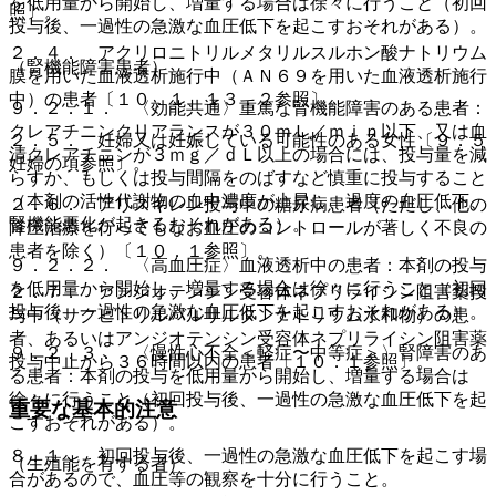
を低用量から開始し、増量する場合は徐々に行うこと（初回
照〕。
投与後、一過性の急激な血圧低下を起こすおそれがある）。
２．４． アクリロニトリルメタリルスルホン酸ナトリウム
（腎機能障害患者）
膜を用いた血液透析施行中（ＡＮ６９を用いた血液透析施行
中）の患者〔１０．１、１３．２参照〕。
９．２．１． 〈効能共通〉重篤な腎機能障害のある患者：
クレアチニンクリアランスが３０ｍＬ／ｍｉｎ以下、又は血
２．５． 妊婦又は妊娠している可能性のある女性〔９．５
清クレアチニンが３ｍｇ／ｄＬ以上の場合には、投与量を減
妊婦の項参照〕。
らすか、もしくは投与間隔をのばすなど慎重に投与すること
（本剤の活性代謝物の血中濃度が上昇し、過度の血圧低下、
２．６． アリスキレン投与中の糖尿病患者（ただし、他の
腎機能悪化が起きるおそれがある）。
降圧治療を行ってもなお血圧のコントロールが著しく不良の
患者を除く）〔１０．１参照〕。
９．２．２． 〈高血圧症〉血液透析中の患者：本剤の投与
を低用量から開始し、増量する場合は徐々に行うこと（初回
２．７． アンジオテンシン受容体ネプリライシン阻害薬投
投与後、一過性の急激な血圧低下を起こすおそれがある）。
与中（サクビトリルバルサルタンナトリウム水和物）の患
者、あるいはアンジオテンシン受容体ネプリライシン阻害薬
９．２．３． 〈慢性心不全＜軽症〜中等症＞〉腎障害のあ
投与中止から３６時間以内の患者〔１０．１参照〕。
る患者：本剤の投与を低用量から開始し、増量する場合は
徐々に行うこと（初回投与後、一過性の急激な血圧低下を起
重要な基本的注意
こすおそれがある）。
８．１． 初回投与後、一過性の急激な血圧低下を起こす場
（生殖能を有する者）
合があるので、血圧等の観察を十分に行うこと。