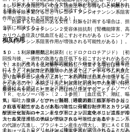
・ 妊娠する可能性のある女性：妊娠が判明した又は疑われ
キレンとの併用については、治療上やむを得ないと判断され
る場合は、速やかに担当医に相談すること。
る場合を除き避けること（レニン・アンジオテンシン系阻害
作用が増強される可能性がある）］。
・ 妊娠する可能性のある女性：妊娠を計画する場合は、担
当医に相談すること。
４）． アンジオテンシン２受容体拮抗剤［腎機能障害、高
カリウム血症及び低血圧を起こすおそれがある（レニン・ア
相互作用
ンジオテンシン系阻害作用が増強される可能性がある）］。
１０．１． 併用禁忌：
５）． 利尿降圧剤、利尿剤（ヒドロクロロチアジド）［初
回投与後、一過性の急激な血圧低下を起こすおそれがあるの
１）． デキストラン硫酸固定化セルロースを用いた吸着器
で、本剤の投与を低用量から開始し、増量する場合は徐々に
によるアフェレーシス施行、トリプトファン固定化ＰＶＡを
行うこと（利尿降圧剤服用中の患者では、ナトリウム利尿に
用いた吸着器によるアフェレーシス施行（ＰＶＡ：ポリビニ
より血中レニン活性が上昇し、本剤の降圧効果が増強するこ
ルアルコール）又はポリエチレンテレフタレートを用いた吸
とがあるので、本剤より先に利尿降圧剤投与中の患者（特に
着器によるアフェレーシス施行＜リポソーバー、イムソーバ
最近投与を開始した患者）には特に注意すること）］。
ＴＲ、セルソーバ等＞〔２．３参照〕［血圧低下、潮紅、嘔
気、嘔吐、腹痛、しびれ、熱感、呼吸困難、頻脈等のショッ
６）． カリジノゲナーゼ製剤［過度の血圧低下が引き起こ
ク症状を起こすことがある（陰性に荷電したデキストラン硫
される可能性がある（本剤のキニン分解抑制作用とカリジノ
酸固定化セルロース、トリプトファン固定化ポリビニルアル
ゲナーゼ製剤のキニン産生作用により、血中キニン濃度が増
コール又はポリエチレンテレフタレートにより血中キニン系
大し血管平滑筋の弛緩が増強される可能性がある）］。
の代謝が亢進し、ブラジキニン産生が増大し、更にＡＣＥ阻
７）． ニトログリセリン［降圧作用が増強されることがあ
害薬はブラジキニンの代謝を阻害するため、ブラジキニンの