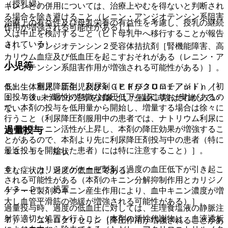
（授乳婦）
キレンとの併用については、治療上やむを得ないと判断され
る場合を除き避けること（レニン・アンジオテンシン系阻害
治療上の有益性及び母乳栄養の有益性を考慮し、授乳の継続
作用が増強される可能性がある）］。
又は中止を検討すること（ヒト母乳中へ移行することが報告
されている）。
４）． アンジオテンシン２受容体拮抗剤［腎機能障害、高
カリウム血症及び低血圧を起こすおそれがある（レニン・ア
小児等
ンジオテンシン系阻害作用が増強される可能性がある）］。
５）． 利尿降圧剤、利尿剤（ヒドロクロロチアジド）［初
低出生体重児、新生児及びｅＧＦＲが３０ｍＬ／ｍｉｎ／
回投与後、一過性の急激な血圧低下を起こすおそれがあるの
１．７３u未満の小児等を対象とした臨床試験は実施してい
で、本剤の投与を低用量から開始し、増量する場合は徐々に
ない。
行うこと（利尿降圧剤服用中の患者では、ナトリウム利尿に
より血中レニン活性が上昇し、本剤の降圧効果が増強するこ
過量投与
とがあるので、本剤より先に利尿降圧剤投与中の患者（特に
最近投与を開始した患者）には特に注意すること）］。
１３．１． 症状
６）． カリジノゲナーゼ製剤［過度の血圧低下が引き起こ
主な症状は、過度の低血圧である。
される可能性がある（本剤のキニン分解抑制作用とカリジノ
１３．２． 処置
ゲナーゼ製剤のキニン産生作用により、血中キニン濃度が増
大し血管平滑筋の弛緩が増強される可能性がある）］。
過量投与時、過度の低血圧に対しては、生理食塩液の静脈注
射等適切な処置を行うこと（本剤の活性代謝物は、血液透析
７）． ニトログリセリン［降圧作用が増強されることがあ