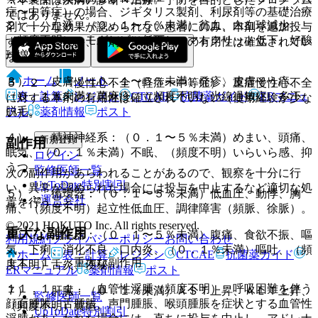
症〜中等症）の場合、ジギタリス製剤、利尿剤等の基礎治療
ではありません。
２）． 血液：（０．１〜５％未満）貧血、白血球減少、
剤で十分な効果が認められない患者にのみ、本剤を追加投与
（頻度不明）ヘモグロビン低下、ヘマトクリット低下、好酸
すること（なお、本剤の単独投与での有用性は確立されてい
球増多。
ない）。
ホーム
ノート
３）． 皮膚：（０．１〜５％未満）発疹、皮膚そう痒、
５．２． 〈慢性心不全（軽症〜中等症）〉重症慢性心不全
表・計算
レジメン
CTCAE
抗菌薬ガイド
ERマニュ
（０．１％未満）蕁麻疹、（頻度不明）光線過敏症、多汗、
に対する本剤の有用性は確立されていない（使用経験が少な
脱毛。
アル
薬剤情報
ポスト
い）。
４）． 精神神経系：（０．１〜５％未満）めまい、頭痛、
新規登録
副作用
眠気、（０．１％未満）不眠、（頻度不明）いらいら感、抑
ログイン
うつ。
監修医師一覧
次の副作用があらわれることがあるので、観察を十分に行
UpToDate特別割引
い、異常が認められた場合には投与を中止するなど適切な処
５）． 循環器：（０．１〜５％未満）低血圧、動悸、胸
運営会社
置を行うこと。
痛、（頻度不明）起立性低血圧、調律障害（頻脈、徐脈）。
© 2021 HOKUTO Inc. All rights reserved.
重大な副作用
６）． 消化器：（０．１〜５％未満）腹痛、食欲不振、嘔
利用規約
プライバシーポリシー
お問い合わせ
気、下痢、消化不良、口内炎、（０．１％未満）嘔吐、（頻
ホーム
表・計算
レジメン
CTCAE
抗菌薬ガイド
１１．１． 重大な副作用
度不明）舌炎、便秘。
ERマニュアル
薬剤情報
ポスト
１１．１．１． 血管性浮腫（頻度不明）：呼吸困難を伴う
７）． 肝臓：（０．１％未満）ＡＳＴ上昇、ＡＬＴ上昇、
監修医師一覧
顔面腫脹、舌腫脹、声門腫脹、喉頭腫脹を症状とする血管性
（頻度不明）黄疸。
UpToDate特別割引