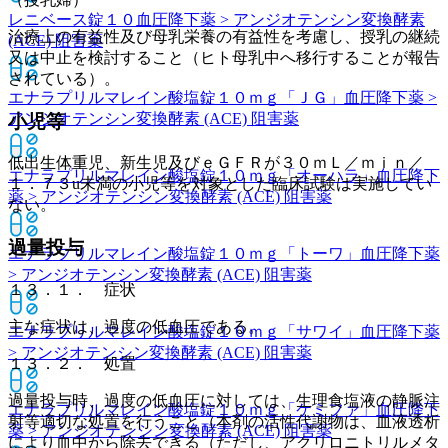
レニベース錠１０
血圧降下薬 > アンジオテンシン変換酵素
治療上の有益性及び母乳栄養の有益性を考慮し、授乳の継続
(ACE) 阻害薬
又は中止を検討すること（ヒト母乳中へ移行することが報告
されている）。
エナラプリルマレイン酸塩錠１０ｍｇ「ＪＧ」
血圧降下薬 >
アンジオテンシン変換酵素 (ACE) 阻害薬
小児等
低出生体重児、新生児及びｅＧＦＲが３０ｍＬ／ｍｉｎ／
エナラプリルマレイン酸塩錠１０ｍｇ「オーハラ」
血圧降下
１．７３u未満の小児等を対象とした臨床試験は実施してい
薬 > アンジオテンシン変換酵素 (ACE) 阻害薬
ない。
過量投与
エナラプリルマレイン酸塩錠１０ｍｇ「トーワ」
血圧降下薬
> アンジオテンシン変換酵素 (ACE) 阻害薬
１３．１． 症状
主な症状は、過度の低血圧である。
エナラプリルマレイン酸塩錠１０ｍｇ「サワイ」
血圧降下薬
> アンジオテンシン変換酵素 (ACE) 阻害薬
１３．２． 処置
過量投与時、過度の低血圧に対しては、生理食塩液の静脈注
エナラプリルマレイン酸塩錠１０ｍｇ「ケミファ」
血圧降下
射等適切な処置を行うこと（本剤の活性代謝物は、血液透析
薬 > アンジオテンシン変換酵素 (ACE) 阻害薬
により血中から除去できる（ただし、アクリロニトリルメタ