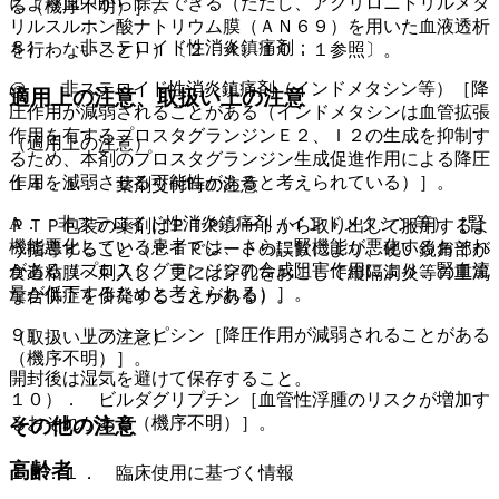
により血中から除去できる（ただし、アクリロニトリルメタ
る（機序不明）］。
リルスルホン酸ナトリウム膜（ＡＮ６９）を用いた血液透析
８）． 非ステロイド性消炎鎮痛剤：
を行わないこと））〔２．４、１０．１参照〕。
@． 非ステロイド性消炎鎮痛剤（インドメタシン等）［降
適用上の注意、取扱い上の注意
圧作用が減弱されることがある（インドメタシンは血管拡張
作用を有するプロスタグランジンＥ２、Ｉ２の生成を抑制す
（適用上の注意）
るため、本剤のプロスタグランジン生成促進作用による降圧
作用を減弱させる可能性があると考えられている）］。
１４．１． 薬剤交付時の注意
A． 非ステロイド性消炎鎮痛剤（インドメタシン等）［腎
ＰＴＰ包装の薬剤はＰＴＰシートから取り出して服用するよ
機能悪化している患者では、さらに腎機能が悪化するおそれ
う指導すること（ＰＴＰシートの誤飲により、硬い鋭角部が
がある（プロスタグランジンの合成阻害作用により、腎血流
食道粘膜へ刺入し、更には穿孔をおこして縦隔洞炎等の重篤
量が低下するためと考えられる）］。
な合併症を併発することがある）。
９）． リファンピシン［降圧作用が減弱されることがある
（取扱い上の注意）
（機序不明）］。
開封後は湿気を避けて保存すること。
１０）． ビルダグリプチン［血管性浮腫のリスクが増加す
るおそれがある（機序不明）］。
その他の注意
高齢者
１５．１． 臨床使用に基づく情報