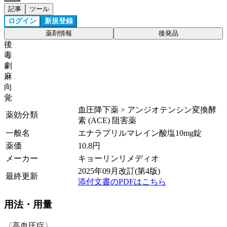
記事
ツール
ログイン
新規登録
薬剤情報
後発品
後
毒
劇
麻
向
覚
血圧降下薬 > アンジオテンシン変換酵
薬効分類
素 (ACE) 阻害薬
一般名
エナラプリルマレイン酸塩10mg錠
薬価
10.8
円
メーカー
キョーリンリメディオ
2025年09月改訂(第4版)
最終更新
添付文書のPDFはこちら
用法・用量
〈高血圧症〉