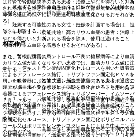
は片腎で腎動脈狭窄のある患者：治療上やむを得ないと判断
・ 妊娠する可能性のある女性：妊娠が判明した又は疑われ
される場合を除き、使用は避けること（腎血流量の減少や糸
る場合は、速やかに担当医に相談すること。
球体ろ過圧の低下により急速に腎機能悪化させるおそれがあ
る）。
・ 妊娠する可能性のある女性：妊娠を計画する場合は、担
当医に相談すること。
９．１．２． 〈効能共通〉高カリウム血症の患者：治療上
やむを得ないと判断される場合を除き、使用は避けること
相互作用
（高カリウム血症を増悪させるおそれがある）。
また、腎機能障害、コントロール不良の糖尿病等により血清
１０．１． 併用禁忌：
カリウム値が高くなりやすい患者では、血清カリウム値に注
１）． デキストラン硫酸固定化セルロースを用いた吸着器
意すること。
によるアフェレーシス施行、トリプトファン固定化ＰＶＡを
９．１．３． 〈効能共通〉脳血管障害のある患者：過度の
用いた吸着器によるアフェレーシス施行（ＰＶＡ：ポリビニ
降圧が脳血流不全を惹起し、病態を悪化させることがある。
ルアルコール）又はポリエチレンテレフタレートを用いた吸
着器によるアフェレーシス施行＜リポソーバー、イムソーバ
９．１．４． 〈効能共通〉厳重な減塩療法中の患者：本剤
ＴＲ、セルソーバ等＞〔２．３参照〕［血圧低下、潮紅、嘔
の投与を低用量から開始し、増量する場合は徐々に行うこと
気、嘔吐、腹痛、しびれ、熱感、呼吸困難、頻脈等のショッ
（初回投与後、一過性の急激な血圧低下を起こすおそれがあ
ク症状を起こすことがある（陰性に荷電したデキストラン硫
る）。
酸固定化セルロース、トリプトファン固定化ポリビニルアル
コール又はポリエチレンテレフタレートにより血中キニン系
９．１．５． 〈高血圧症〉重症高血圧症患者：本剤の投与
の代謝が亢進し、ブラジキニン産生が増大し、更にＡＣＥ阻
を低用量から開始し、増量する場合は徐々に行うこと（初回