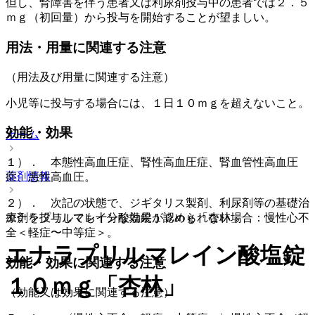
但し、腎障害を伴う患者又は利尿剤投与中の患者では２．５
ｍｇ（初回量）から投与を開始することが望ましい。
用法・用量に関連する注意
（用法及び用量に関連する注意）
小児等に投与する場合には、１日１０ｍｇを超えないこと。
効能・効果
ホーム
１）． 本態性高血圧症、腎性高血圧症、腎血管性高血圧
薬剤情報
症、悪性高血圧。
２）． 次記の状態で、ジギタリス製剤、利尿剤等の基礎治
エナラプリルマレイン酸塩錠１０ｍｇ「杏林」
療剤を投与しても十分な効果が認められない場合：慢性心不
全＜軽症〜中等症＞。
エナラプリルマレイン酸塩錠
効能・効果に関連する注意
１０ｍｇ「杏林」
（効能又は効果に関連する注意）