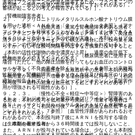
害薬はブラジキニンの代謝を阻害するため、ブラジキニンの
投与後、一過性の急激な血圧低下を起こすおそれがある）。
蓄積が起こるとの考えが報告されている）］。
（腎機能障害患者）
２）． アクリロニトリルメタリルスルホン酸ナトリウム膜
を用いた透析＜ＡＮ６９＞〔２．４、１３．２参照〕［アナ
９．２．１． 〈効能共通〉重篤な腎機能障害のある患者：
フィラキシーを発現することがある（多価イオン体であるＡ
クレアチニンクリアランスが３０ｍＬ／ｍｉｎ以下、又は血
Ｎ６９により血中キニン系の代謝が亢進し、本剤によりブラ
清クレアチニンが３ｍｇ／ｄＬ以上の場合には、投与量を減
ジキニンの代謝が妨げられ蓄積すると考えられている）］。
らすか、もしくは投与間隔をのばすなど慎重に投与すること
（本剤の活性代謝物の血中濃度が上昇し、過度の血圧低下、
３）． アリスキレン＜ラジレス＞（糖尿病患者に使用する
腎機能悪化が起きるおそれがある）。
場合（ただし、他の降圧治療を行ってもなお血圧のコントロ
ールが著しく不良の患者を除く））〔２．６参照〕［非致死
９．２．２． 〈高血圧症〉血液透析中の患者：本剤の投与
性脳卒中・腎機能障害・高カリウム血症及び低血圧のリスク
を低用量から開始し、増量する場合は徐々に行うこと（初回
増加が報告されている（レニン・アンジオテンシン系阻害作
投与後、一過性の急激な血圧低下を起こすおそれがある）。
用が増強される可能性がある）］。
９．２．３． 〈慢性心不全＜軽症〜中等症＞〉腎障害のあ
４）． アンジオテンシン受容体ネプリライシン阻害薬＜Ａ
る患者：本剤の投与を低用量から開始し、増量する場合は
ＲＮＩ＞（サクビトリルバルサルタンナトリウム水和物＜エ
徐々に行うこと（初回投与後、一過性の急激な血圧低下を起
ンレスト＞）〔２．７参照〕［血管性浮腫があらわれるおそ
こすおそれがある）。
れがあるので、本剤投与終了後にＡＲＮＩを投与する場合
（生殖能を有する者）
は、本剤の最終投与から３６時間後までは投与しないこと、
また、ＡＲＮＩが投与されている場合は、少なくとも本剤投
９．４．１． 妊娠する可能性のある女性：妊娠しているこ