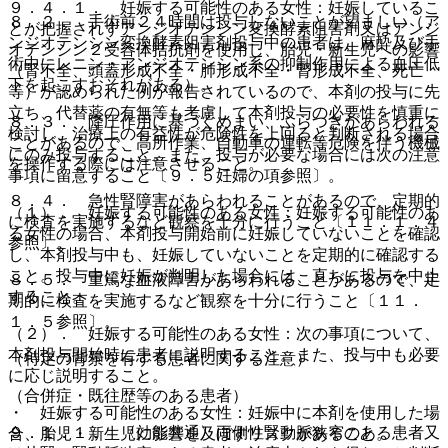
９．４．１． 妊娠する可能性のある女性：妊娠しているこ
８．２． 手術前２４時間は投与しないことが望ましい（ア
とが把握されずアンジオテンシン変換酵素阻害剤又はアンジ
ンジオテンシン変換酵素阻害剤投与中の患者は、麻酔及び手
オテンシン２受容体拮抗剤を使用し、胎児・新生児への影響
術中にレニン・アンジオテンシン系の抑制作用による血圧低
（腎不全、頭蓋形成不全・肺形成不全・腎形成不全、死亡
下を起こすおそれがある）。
等）が認められた例が報告されているので、本剤の投与に先
立ち、代替薬の有無等も考慮して本剤投与の必要性を慎重に
８．３． 降圧作用に基づくめまい、ふらつきがあらわれる
検討し、治療上の有益性が危険性を上回ると判断される場合
ことがあるので、高所作業、自動車の運転等危険を伴う機械
にのみ投与すること。また、投与が必要な場合には次の注意
を操作する際には注意させること。
事項に留意すること〔９．５妊婦の項参照〕。
８．４． 急性腎障害があらわれることがあるので、定期的
（１）． 妊娠する可能性のある女性：妊娠する可能性のあ
に検査を実施するなど観察を十分に行うこと〔１１．１．４
る女性の場合、本剤投与開始前に妊娠していないことを確認
参照〕。
し、本剤投与中も、妊娠していないことを定期的に確認する
こと。投与中に妊娠が判明した場合には、直ちに投与を中止
８．５． 重篤な血液障害があらわれることがあるので、定
すること。
期的に検査を実施するなど観察を十分に行うこと〔１１．
１．５参照〕。
（２）． 妊娠する可能性のある女性：次の事項について、
本剤投与開始時に患者に説明すること。また、投与中も必要
（特定の背景を有する患者に関する注意）
に応じ説明すること。
（合併症・既往歴等のある患者）
・ 妊娠する可能性のある女性：妊娠中に本剤を使用した場
９．１．１． 〈効能共通〉両側性腎動脈狭窄のある患者又
合、胎児・新生児に影響を及ぼすリスクがあること。