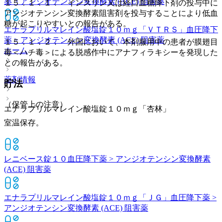
薬 > アンジオテンシン変換酵素 (ACE) 阻害薬
１５．１．１． インスリン又は経口血糖降下剤の投与中に
アンジオテンシン変換酵素阻害剤を投与することにより低血
糖が起こりやすいとの報告がある。
エナラプリルマレイン酸塩錠１０ｍｇ「ＶＴＲＳ」
血圧降下
薬 > アンジオテンシン変換酵素 (ACE) 阻害薬
１５．１．２． 外国において、本剤服用中の患者が膜翅目
ホーム
毒＜ハチ毒＞による脱感作中にアナフィラキシーを発現した
との報告がある。
薬剤情報
貯法
（保管上の注意）
エナラプリルマレイン酸塩錠１０ｍｇ「杏林」
室温保存。
レニベース錠１０
血圧降下薬 > アンジオテンシン変換酵素
(ACE) 阻害薬
エナラプリルマレイン酸塩錠１０ｍｇ「ＪＧ」
血圧降下薬 >
アンジオテンシン変換酵素 (ACE) 阻害薬