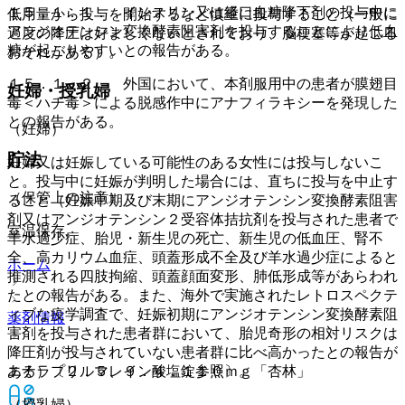
１５．１．１． インスリン又は経口血糖降下剤の投与中に
低用量から投与を開始するなど慎重に投与すること（一般に
アンジオテンシン変換酵素阻害剤を投与することにより低血
過度の降圧は好ましくないとされており、脳梗塞等が起こる
糖が起こりやすいとの報告がある。
おそれがある）。
１５．１．２． 外国において、本剤服用中の患者が膜翅目
妊婦・授乳婦
毒＜ハチ毒＞による脱感作中にアナフィラキシーを発現した
との報告がある。
（妊婦）
貯法
妊婦又は妊娠している可能性のある女性には投与しないこ
と。投与中に妊娠が判明した場合には、直ちに投与を中止す
（保管上の注意）
ること（妊娠中期及び末期にアンジオテンシン変換酵素阻害
剤又はアンジオテンシン２受容体拮抗剤を投与された患者で
室温保存。
羊水過少症、胎児・新生児の死亡、新生児の低血圧、腎不
全、高カリウム血症、頭蓋形成不全及び羊水過少症によると
ホーム
推測される四肢拘縮、頭蓋顔面変形、肺低形成等があらわれ
たとの報告がある。また、海外で実施されたレトロスペクテ
ィブな疫学調査で、妊娠初期にアンジオテンシン変換酵素阻
薬剤情報
害剤を投与された患者群において、胎児奇形の相対リスクは
降圧剤が投与されていない患者群に比べ高かったとの報告が
ある）〔２．５、９．４．１参照〕。
エナラプリルマレイン酸塩錠１０ｍｇ「杏林」
（授乳婦）