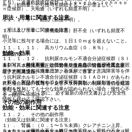
ＥＮ）、皮膚粘膜眼症候群（Ｓｔｅｖｅｎｓ−Ｊｏｈｎｓｏ
ｍｇ（初回量）から投与を開始することが望ましい。
ｎ症候群）、天疱瘡（いずれも頻度不明）。
用法・用量に関連する注意
１１．１．９． 錯乱（頻度不明）。
（用法及び用量に関連する注意）
１１．１．１０． 肝機能障害、肝不全（いずれも頻度不
明）。
小児等に投与する場合には、１日１０ｍｇを超えないこと。
１１．１．１１． 高カリウム血症（０．８％）。
効能・効果
薬剤情報
１１．１．１２． 抗利尿ホルモン不適合分泌症候群（ＳＩ
ＡＤＨ）（頻度不明）：低ナトリウム血症、低浸透圧血症、
薬剤写真、用法用量、効能効果や後発品の情報が一度に参照
１）． 本態性高血圧症、腎性高血圧症、腎血管性高血圧
尿中ナトリウム排泄量増加、高張尿、痙攣、意識障害等を伴
でき、関連情報へ簡単にアクセスができます。
症、悪性高血圧。
う抗利尿ホルモン不適合分泌症候群（ＳＩＡＤＨ）があらわ
一般名、製品名どちらでも検索可能！
２）． 次記の状態で、ジギタリス製剤、利尿剤等の基礎治
れた場合には、投与を中止し、水分摂取の制限等適切な処置
療剤を投与しても十分な効果が認められない場合：慢性心不
を行うこと。
※ ご使用いただく際に、必ず最新の添付文書および安全性
全＜軽症〜中等症＞。
情報も併せてご確認下さい。
その他の副作用
効能・効果に関連する注意
１１．２． その他の副作用
（効能又は効果に関連する注意）
１）． 腎臓：（０．１〜５％未満）クレアチニン上昇、
５．１． 〈慢性心不全＜軽症〜中等症＞〉慢性心不全（軽
（０．１％未満）ＢＵＮ上昇。
※本製品は疾病の診断・治療・予防を目的としたプログラム