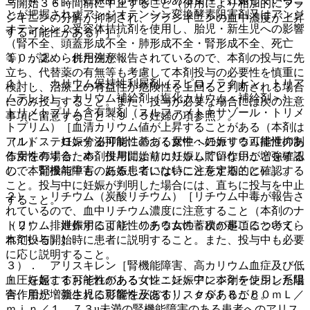
与開始３６時間前に中止すること（併用により相加的にブラ
とが把握されずアンジオテンシン変換酵素阻害剤又はアンジ
ジキニンの分解が抑制され、ブラジキニンの血中濃度が上昇
オテンシン２受容体拮抗剤を使用し、胎児・新生児への影響
する可能性がある）］。
（腎不全、頭蓋形成不全・肺形成不全・腎形成不全、死亡
等）が認められた例が報告されているので、本剤の投与に先
１０．２． 併用注意：
立ち、代替薬の有無等も考慮して本剤投与の必要性を慎重に
１）． カリウム保持性利尿剤（スピロノラクトン、トリア
検討し、治療上の有益性が危険性を上回ると判断される場合
ムテレン）、カリウム補給剤（塩化カリウム＜補給剤＞）、
にのみ投与すること。また、投与が必要な場合には次の注意
トリメトプリム含有製剤（スルファメトキサゾール・トリメ
事項に留意すること〔９．５妊婦の項参照〕。
トプリム）［血清カリウム値が上昇することがある（本剤は
（１）． 妊娠する可能性のある女性：妊娠する可能性のあ
アルドステロン分泌抑制に基づく尿中へのカリウム排泄抑制
る女性の場合、本剤投与開始前に妊娠していないことを確認
作用を有するため、併用によりカリウム貯留作用が増強する
し、本剤投与中も、妊娠していないことを定期的に確認する
ので、腎機能障害のある患者には特に注意すること）］。
こと。投与中に妊娠が判明した場合には、直ちに投与を中止
２）． リチウム（炭酸リチウム）［リチウム中毒が報告さ
すること。
れているので、血中リチウム濃度に注意すること（本剤のナ
（２）． 妊娠する可能性のある女性：次の事項について、
トリウム排泄作用により、リチウムの蓄積が起こると考えら
本剤投与開始時に患者に説明すること。また、投与中も必要
れている）］。
に応じ説明すること。
３）． アリスキレン［腎機能障害、高カリウム血症及び低
・ 妊娠する可能性のある女性：妊娠中に本剤を使用した場
血圧を起こすおそれがある（レニン・アンジオテンシン系阻
合、胎児・新生児に影響を及ぼすリスクがあること。
害作用が増強される可能性がある）。ｅＧＦＲが６０ｍＬ／
ｍｉｎ／１．７３u未満の腎機能障害のある患者へのアリス