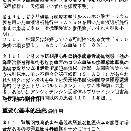
ＥＮ）、皮膚粘膜眼症候群（Ｓｔｅｖｅｎｓ−Ｊｏｈｎｓｏ
照〕。
ｎ症候群）、天疱瘡（いずれも頻度不明）。
２．４． アクリロニトリルメタリルスルホン酸ナトリウム
１１．１．９． 錯乱（頻度不明）。
膜を用いた血液透析施行中（ＡＮ６９を用いた血液透析施行
１１．１．１０． 肝機能障害、肝不全（いずれも頻度不
中）の患者〔１０．１、１３．２参照〕。
明）。
２．５． 妊婦又は妊娠している可能性のある女性〔９．５
１１．１．１１． 高カリウム血症（０．８％）。
妊婦の項参照〕。
１１．１．１２． 抗利尿ホルモン不適合分泌症候群（ＳＩ
２．６． アリスキレン投与中の糖尿病患者（ただし、他の
ＡＤＨ）（頻度不明）：低ナトリウム血症、低浸透圧血症、
降圧治療を行ってもなお血圧のコントロールが著しく不良の
尿中ナトリウム排泄量増加、高張尿、痙攣、意識障害等を伴
患者を除く）〔１０．１参照〕。
う抗利尿ホルモン不適合分泌症候群（ＳＩＡＤＨ）があらわ
２．７． アンジオテンシン受容体ネプリライシン阻害薬投
れた場合には、投与を中止し、水分摂取の制限等適切な処置
与中（サクビトリルバルサルタンナトリウム水和物）の患
を行うこと。
者、あるいはアンジオテンシン受容体ネプリライシン阻害薬
投与中止から３６時間以内の患者〔１０．１参照〕。
その他の副作用
重要な基本的注意
１１．２． その他の副作用
１）． 腎臓：（０．１〜５％未満）クレアチニン上昇、
８．１． 初回投与後、一過性の急激な血圧低下を起こす場
（０．１％未満）ＢＵＮ上昇。
合があるので、血圧等の観察を十分に行うこと。