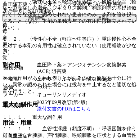
５．１． 〈慢性心不全＜軽症〜中等症＞〉慢性心不全（軽
血圧降下薬 > アンジオテンシン変換酵素 (ACE) 阻害薬
症〜中等症）の場合、ジギタリス製剤、利尿剤等の基礎治療
2025年09月改訂(第4版)
剤で十分な効果が認められない患者にのみ、本剤を追加投与
薬剤情報
後発品
すること（なお、本剤の単独投与での有用性は確立されてい
後
ない）。
毒
劇
５．２． 〈慢性心不全（軽症〜中等症）〉重症慢性心不全
麻
に対する本剤の有用性は確立されていない（使用経験が少な
向
い）。
覚
副作用
血圧降下薬 > アンジオテンシン変換酵素
薬効分類
(ACE) 阻害薬
次の副作用があらわれることがあるので、観察を十分に行
一般名
エナラプリルマレイン酸塩10mg錠
い、異常が認められた場合には投与を中止するなど適切な処
薬価
10.8
円
置を行うこと。
メーカー
キョーリンリメディオ
2025年09月改訂(第4版)
重大な副作用
最終更新
添付文書のPDFはこちら
１１．１． 重大な副作用
用法・用量
１１．１．１． 血管性浮腫（頻度不明）：呼吸困難を伴う
顔面腫脹、舌腫脹、声門腫脹、喉頭腫脹を症状とする血管性
〈高血圧症〉