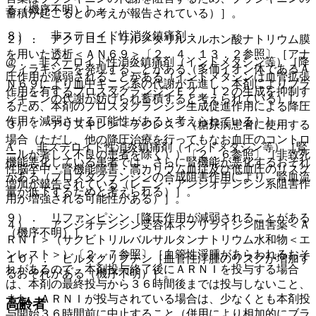
る（機序不明）］。
蓄積が起こるとの考えが報告されている）］。
８）． 非ステロイド性消炎鎮痛剤：
２）． アクリロニトリルメタリルスルホン酸ナトリウム膜
を用いた透析＜ＡＮ６９＞〔２．４、１３．２参照〕［アナ
@． 非ステロイド性消炎鎮痛剤（インドメタシン等）［降
フィラキシーを発現することがある（多価イオン体であるＡ
圧作用が減弱されることがある（インドメタシンは血管拡張
Ｎ６９により血中キニン系の代謝が亢進し、本剤によりブラ
作用を有するプロスタグランジンＥ２、Ｉ２の生成を抑制す
ジキニンの代謝が妨げられ蓄積すると考えられている）］。
るため、本剤のプロスタグランジン生成促進作用による降圧
作用を減弱させる可能性があると考えられている）］。
３）． アリスキレン＜ラジレス＞（糖尿病患者に使用する
場合（ただし、他の降圧治療を行ってもなお血圧のコントロ
A． 非ステロイド性消炎鎮痛剤（インドメタシン等）［腎
ールが著しく不良の患者を除く））〔２．６参照〕［非致死
機能悪化している患者では、さらに腎機能が悪化するおそれ
性脳卒中・腎機能障害・高カリウム血症及び低血圧のリスク
がある（プロスタグランジンの合成阻害作用により、腎血流
増加が報告されている（レニン・アンジオテンシン系阻害作
量が低下するためと考えられる）］。
用が増強される可能性がある）］。
９）． リファンピシン［降圧作用が減弱されることがある
４）． アンジオテンシン受容体ネプリライシン阻害薬＜Ａ
（機序不明）］。
ＲＮＩ＞（サクビトリルバルサルタンナトリウム水和物＜エ
ンレスト＞）〔２．７参照〕［血管性浮腫があらわれるおそ
１０）． ビルダグリプチン［血管性浮腫のリスクが増加す
れがあるので、本剤投与終了後にＡＲＮＩを投与する場合
るおそれがある（機序不明）］。
は、本剤の最終投与から３６時間後までは投与しないこと、
また、ＡＲＮＩが投与されている場合は、少なくとも本剤投
高齢者
与開始３６時間前に中止すること（併用により相加的にブラ