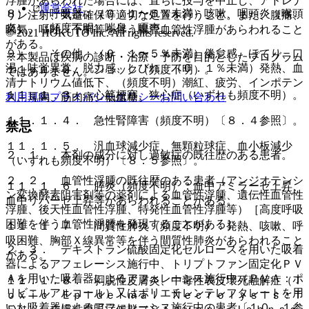
浮腫があらわれた場合には、直ちに投与を中止し、アドレナ
運営会社
８）． 呼吸器：（０．１〜５％未満）咳嗽、咽頭炎（喉頭
リン注射、気道確保等適切な処置を行うこと。また、腹痛、
炎）、（頻度不明）喘息、嗄声。
嘔気、嘔吐、下痢等を伴う腸管血管性浮腫があらわれること
© 2021 HOKUTO Inc. All rights reserved.
がある。
９）． その他：（０．１〜５％未満）倦怠感、ほてり、口
※本製品は疾病の診断・治療・予防を目的としたプログラム
渇、味覚異常、脱力感、しびれ、（０．１％未満）発熱、血
１１．１．２． ショック（頻度不明）。
ではありません。
清ナトリウム値低下、（頻度不明）潮紅、疲労、インポテン
１１．１．３． 心筋梗塞、狭心症（いずれも頻度不明）。
利用規約
プライバシーポリシー
お問い合わせ
ス、耳鳴、筋肉痛、低血糖。
１１．１．４． 急性腎障害（頻度不明）〔８．４参照〕。
禁忌
１１．１．５． 汎血球減少症、無顆粒球症、血小板減少
２．１． 本剤の成分に対し過敏症の既往歴のある患者。
（いずれも頻度不明）〔８．５参照〕。
２．２． 血管性浮腫の既往歴のある患者（アンジオテンシ
１１．１．６． 膵炎（頻度不明）：血中アミラーゼ上昇、
ン変換酵素阻害剤等の薬剤による血管性浮腫、遺伝性血管性
血中リパーゼ上昇等があらわれることがある。
浮腫、後天性血管性浮腫、特発性血管性浮腫等）［高度呼吸
困難を伴う血管性浮腫を発現することがある］。
１１．１．７． 間質性肺炎（頻度不明）：発熱、咳嗽、呼
吸困難、胸部Ｘ線異常等を伴う間質性肺炎があらわれること
２．３． デキストラン硫酸固定化セルロースを用いた吸着
がある。
器によるアフェレーシス施行中、トリプトファン固定化ＰＶ
Ａを用いた吸着器によるアフェレーシス施行中（ＰＶＡ：ポ
１１．１．８． 剥脱性皮膚炎、中毒性表皮壊死融解症（Ｔ
リビニルアルコール）又はポリエチレンテレフタレートを用
ｏｘｉｃ Ｅｐｉｄｅｒｍａｌ Ｎｅｃｒｏｌｙｓｉｓ：Ｔ
いた吸着器によるアフェレーシス施行中の患者〔１０．１参