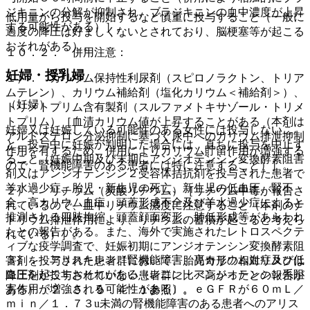
ジキニンの分解が抑制され、ブラジキニンの血中濃度が上昇
低用量から投与を開始するなど慎重に投与すること（一般に
する可能性がある）］。
過度の降圧は好ましくないとされており、脳梗塞等が起こる
おそれがある）。
１０．２． 併用注意：
妊婦・授乳婦
１）． カリウム保持性利尿剤（スピロノラクトン、トリア
ムテレン）、カリウム補給剤（塩化カリウム＜補給剤＞）、
（妊婦）
トリメトプリム含有製剤（スルファメトキサゾール・トリメ
トプリム）［血清カリウム値が上昇することがある（本剤は
妊婦又は妊娠している可能性のある女性には投与しないこ
アルドステロン分泌抑制に基づく尿中へのカリウム排泄抑制
と。投与中に妊娠が判明した場合には、直ちに投与を中止す
作用を有するため、併用によりカリウム貯留作用が増強する
ること（妊娠中期及び末期にアンジオテンシン変換酵素阻害
ので、腎機能障害のある患者には特に注意すること）］。
剤又はアンジオテンシン２受容体拮抗剤を投与された患者で
羊水過少症、胎児・新生児の死亡、新生児の低血圧、腎不
２）． リチウム（炭酸リチウム）［リチウム中毒が報告さ
全、高カリウム血症、頭蓋形成不全及び羊水過少症によると
れているので、血中リチウム濃度に注意すること（本剤のナ
推測される四肢拘縮、頭蓋顔面変形、肺低形成等があらわれ
トリウム排泄作用により、リチウムの蓄積が起こると考えら
たとの報告がある。また、海外で実施されたレトロスペクテ
れている）］。
ィブな疫学調査で、妊娠初期にアンジオテンシン変換酵素阻
３）． アリスキレン［腎機能障害、高カリウム血症及び低
害剤を投与された患者群において、胎児奇形の相対リスクは
血圧を起こすおそれがある（レニン・アンジオテンシン系阻
降圧剤が投与されていない患者群に比べ高かったとの報告が
害作用が増強される可能性がある）。ｅＧＦＲが６０ｍＬ／
ある）〔２．５、９．４．１参照〕。
ｍｉｎ／１．７３u未満の腎機能障害のある患者へのアリス