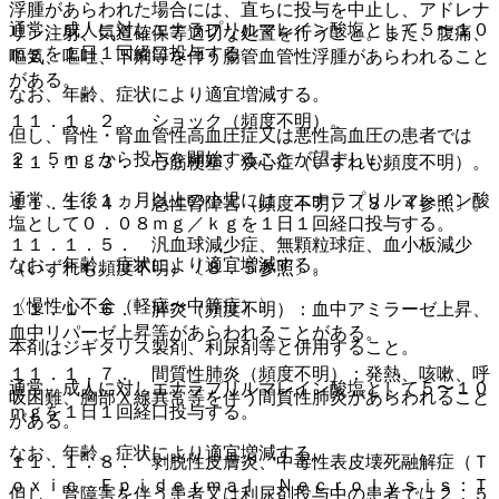
浮腫があらわれた場合には、直ちに投与を中止し、アドレナ
通常、成人に対しエナラプリルマレイン酸塩として５〜１０
リン注射、気道確保等適切な処置を行うこと。また、腹痛、
ｍｇを１日１回経口投与する。
嘔気、嘔吐、下痢等を伴う腸管血管性浮腫があらわれること
がある。
なお、年齢、症状により適宜増減する。
１１．１．２． ショック（頻度不明）。
但し、腎性・腎血管性高血圧症又は悪性高血圧の患者では
２．５ｍｇから投与を開始することが望ましい。
１１．１．３． 心筋梗塞、狭心症（いずれも頻度不明）。
通常、生後１ヵ月以上の小児には、エナラプリルマレイン酸
１１．１．４． 急性腎障害（頻度不明）〔８．４参照〕。
塩として０．０８ｍｇ／ｋｇを１日１回経口投与する。
１１．１．５． 汎血球減少症、無顆粒球症、血小板減少
なお、年齢、症状により適宜増減する。
（いずれも頻度不明）〔８．５参照〕。
〈慢性心不全（軽症〜中等症）〉
１１．１．６． 膵炎（頻度不明）：血中アミラーゼ上昇、
血中リパーゼ上昇等があらわれることがある。
本剤はジギタリス製剤、利尿剤等と併用すること。
１１．１．７． 間質性肺炎（頻度不明）：発熱、咳嗽、呼
通常、成人に対しエナラプリルマレイン酸塩として５〜１０
吸困難、胸部Ｘ線異常等を伴う間質性肺炎があらわれること
ｍｇを１日１回経口投与する。
がある。
なお、年齢、症状により適宜増減する。
１１．１．８． 剥脱性皮膚炎、中毒性表皮壊死融解症（Ｔ
ｏｘｉｃ Ｅｐｉｄｅｒｍａｌ Ｎｅｃｒｏｌｙｓｉｓ：Ｔ
但し、腎障害を伴う患者又は利尿剤投与中の患者では２．５