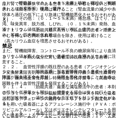
８）． 呼吸器：（０．１〜５％未満）咳嗽、咽頭炎（喉頭
は片腎で腎動脈狭窄のある患者：治療上やむを得ないと判断
炎）、（頻度不明）喘息、嗄声。
される場合を除き、使用は避けること（腎血流量の減少や糸
球体ろ過圧の低下により急速に腎機能悪化させるおそれがあ
９）． その他：（０．１〜５％未満）倦怠感、ほてり、口
る）。
渇、味覚異常、脱力感、しびれ、（０．１％未満）発熱、血
清ナトリウム値低下、（頻度不明）潮紅、疲労、インポテン
９．１．２． 〈効能共通〉高カリウム血症の患者：治療上
ス、耳鳴、筋肉痛、低血糖。
やむを得ないと判断される場合を除き、使用は避けること
（高カリウム血症を増悪させるおそれがある）。
禁忌
また、腎機能障害、コントロール不良の糖尿病等により血清
カリウム値が高くなりやすい患者では、血清カリウム値に注
２．１． 本剤の成分に対し過敏症の既往歴のある患者。
意すること。
２．２． 血管性浮腫の既往歴のある患者（アンジオテンシ
９．１．３． 〈効能共通〉脳血管障害のある患者：過度の
ン変換酵素阻害剤等の薬剤による血管性浮腫、遺伝性血管性
降圧が脳血流不全を惹起し、病態を悪化させることがある。
浮腫、後天性血管性浮腫、特発性血管性浮腫等）［高度呼吸
困難を伴う血管性浮腫を発現することがある］。
９．１．４． 〈効能共通〉厳重な減塩療法中の患者：本剤
の投与を低用量から開始し、増量する場合は徐々に行うこと
２．３． デキストラン硫酸固定化セルロースを用いた吸着
（初回投与後、一過性の急激な血圧低下を起こすおそれがあ
器によるアフェレーシス施行中、トリプトファン固定化ＰＶ
る）。
Ａを用いた吸着器によるアフェレーシス施行中（ＰＶＡ：ポ
リビニルアルコール）又はポリエチレンテレフタレートを用
９．１．５． 〈高血圧症〉重症高血圧症患者：本剤の投与
いた吸着器によるアフェレーシス施行中の患者〔１０．１参