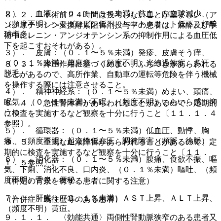
２）． 血液：（０．１〜５％未満）貧血、白血球減少、
８．２． 手術前２４時間は投与しないことが望ましい（ア
（頻度不明）ヘモグロビン低下、ヘマトクリット低下、好酸
ンジオテンシン変換酵素阻害剤投与中の患者は、麻酔及び手
球増多。
術中にレニン・アンジオテンシン系の抑制作用による血圧低
下を起こすおそれがある）。
３）． 皮膚：（０．１〜５％未満）発疹、皮膚そう痒、
（０．１％未満）蕁麻疹、（頻度不明）光線過敏症、多汗、
８．３． 降圧作用に基づくめまい、ふらつきがあらわれる
脱毛。
ことがあるので、高所作業、自動車の運転等危険を伴う機械
を操作する際には注意させること。
４）． 精神神経系：（０．１〜５％未満）めまい、頭痛、
眠気、（０．１％未満）不眠、（頻度不明）いらいら感、抑
８．４． 急性腎障害があらわれることがあるので、定期的
うつ。
に検査を実施するなど観察を十分に行うこと〔１１．１．４
参照〕。
５）． 循環器：（０．１〜５％未満）低血圧、動悸、胸
痛、（頻度不明）起立性低血圧、調律障害（頻脈、徐脈）。
８．５． 重篤な血液障害があらわれることがあるので、定
期的に検査を実施するなど観察を十分に行うこと〔１１．
６）． 消化器：（０．１〜５％未満）腹痛、食欲不振、嘔
１．５参照〕。
気、下痢、消化不良、口内炎、（０．１％未満）嘔吐、（頻
度不明）舌炎、便秘。
（特定の背景を有する患者に関する注意）
７）． 肝臓：（０．１％未満）ＡＳＴ上昇、ＡＬＴ上昇、
（合併症・既往歴等のある患者）
（頻度不明）黄疸。
９．１．１． 〈効能共通〉両側性腎動脈狭窄のある患者又