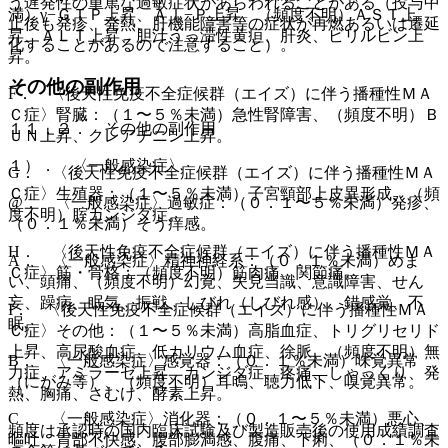
う遅発性の重篤な過敏症状があらわれることがある（投与中
満）γ−ＧＴＰ上昇、Ａｌ−Ｐ上昇、（頻度不明）ＡＳＴ上
止後も発疹、発熱、肝機能障害等の症状が再燃あるいは遷延
昇、ＡＬＴ上昇、胆汁うっ滞性黄疸、肝炎、ビリルビン上
化することがあるので注意すること）。
昇。
その他の副作用
F． 〈後天性免疫不全症候群（エイズ）に伴う播種性ＭＡ
Ｃ症〉腎臓：（１〜５％未満）急性腎障害、（頻度不明）Ｂ
１１．２． その他の副作用
ＵＮ上昇、クレアチニン上昇。
１）． 〈一般感染症〉
G． 〈後天性免疫不全症候群（エイズ）に伴う播種性ＭＡ
Ｃ症〉生殖器：（１〜５％未満）子宮頸部上皮異形成、（頻
@． 〈一般感染症〉過敏症：（０．１〜５％未満）発疹、
度不明）腟カンジダ症。
（０．１％未満）そう痒感。
H． 〈後天性免疫不全症候群（エイズ）に伴う播種性ＭＡ
A． 〈一般感染症〉精神神経系：（０．１％未満）めま
Ｃ症〉筋・骨格：（頻度不明）筋肉痛、関節痛。
い、頭痛、（頻度不明）幻覚、失見当識、意識障害、せん
妄、躁病、眠気、振戦、しびれ（しびれ感）、錯感覚、不
I． 〈後天性免疫不全症候群（エイズ）に伴う播種性ＭＡ
眠。
Ｃ症〉その他：（１〜５％未満）高脂血症、トリグリセリド
上昇、高尿酸血症、低カリウム血症、徐脈、（頻度不明）無
B． 〈一般感染症〉感覚器：（０．１％未満）味覚異常
力症、アミラーゼ上昇、カンジダ症、疼痛、しゃっくり、発
（にがみ等）、（頻度不明）耳鳴、聴力低下、嗅覚異常。
熱、胸痛、さむけ、酵素上昇。
C． 〈一般感染症〉消化器：（０．１〜５％未満）悪心、
頻度は承認時の国内臨床試験及び製造販売後の使用成績調査
嘔吐、胃部不快感、腹部膨満感、腹痛、下痢、（０．１％未