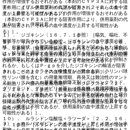
作用が増強するおそれがある（本剤のＣＹＰ３Ａに対する阻
７）． イブルチニブ＜イムブルビカ＞〔２．２、１６．
害作用により、併用薬剤の代謝が阻害され、それらの血中濃
７．１参照〕［イブルチニブの作用が増強するおそれがある
度が上昇する可能性がある）］。
（本剤のＣＹＰ３Ａに対する阻害作用により、併用薬剤の代
１０．２． 併用注意：
謝が阻害され、それらの血中濃度が上昇する可能性があ
る）］。
１）． ジゴキシン〔１６．７．１参照〕［嘔気、嘔吐、不
整脈等が報告されているので、ジゴキシンの血中濃度の推
８）． イバブラジン塩酸塩＜コララン＞〔２．２、１６．
移、自覚症状、心電図等に注意し、異常が認められた場合に
７．１参照〕［過度の徐脈があらわれることがある（本剤の
は、投与量を調節する等の適切な処置を行うこと（本剤の腸
ＣＹＰ３Ａに対する阻害作用により、併用薬剤の代謝が阻害
内細菌叢に対する影響により、ジゴキシンの不活化が抑制さ
され、それらの血中濃度が上昇する可能性がある）］。
れるか、もしくはＰ−ｇｐを介したジゴキシンの輸送が阻害
９）． ベネトクラクス（慢性リンパ性白血病（小リンパ球
されることにより、その血中濃度が上昇する）］。
性リンパ腫を含む）の用量漸増期、再発又は難治性のマント
２）． スルホニル尿素系血糖降下剤（グリベンクラミド、
ル細胞リンパ腫の用量漸増期）＜ベネクレクスタ＞〔２．
グリクラジド、グリメピリド等）［低血糖（意識障害に至る
２、１６．７．１参照〕［腫瘍崩壊症候群の発現が増強する
ことがある）が報告されているので、異常が認められた場合
おそれがある（本剤のＣＹＰ３Ａに対する阻害作用により、
には、投与を中止し、ブドウ糖の投与等の適切な処置を行う
併用薬剤の代謝が阻害され、それらの血中濃度が上昇する可
こと（機序は不明であるが、併用薬剤の血中濃度が上昇する
能性がある）］。
可能性がある）］。
１０）． ルラシドン塩酸塩＜ラツーダ＞〔２．２、１６．
３）． カルバマゼピン、テオフィリン、アミノフィリン水
７．１参照〕［ルラシドンの血中濃度が上昇し作用が増強す
和物、シクロスポリン、タクロリムス水和物、エベロリムス