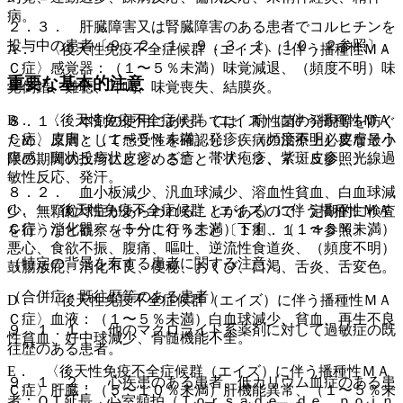
病。
２．３． 肝臓障害又は腎臓障害のある患者でコルヒチンを
投与中の患者〔９．２．１、９．３．１、１０．２参照〕。
A． 〈後天性免疫不全症候群（エイズ）に伴う播種性ＭＡ
Ｃ症〉感覚器：（１〜５％未満）味覚減退、（頻度不明）味
重要な基本的注意
覚倒錯、難聴、耳鳴、味覚喪失、結膜炎。
B． 〈後天性免疫不全症候群（エイズ）に伴う播種性ＭＡ
８．１． 本剤の使用にあたっては、耐性菌の発現等を防ぐ
Ｃ症〉皮膚：（１〜５％未満）発疹、（頻度不明）皮膚そう
ため、原則として感受性を確認し、疾病の治療上必要な最小
痒感、斑状丘疹状皮疹、ざ瘡、帯状疱疹、紫斑皮疹、光線過
限の期間の投与にとどめること〔７．２、７．５参照〕。
敏性反応、発汗。
８．２． 血小板減少、汎血球減少、溶血性貧血、白血球減
C． 〈後天性免疫不全症候群（エイズ）に伴う播種性ＭＡ
少、無顆粒球症があらわれることがあるので、定期的に検査
Ｃ症〉消化器：（５〜１０％未満）下痢、（１〜５％未満）
を行うなど観察を十分に行うこと〔１１．１．４参照〕。
悪心、食欲不振、腹痛、嘔吐、逆流性食道炎、（頻度不明）
（特定の背景を有する患者に関する注意）
鼓腸放屁、消化不良、便秘、おくび、口渇、舌炎、舌変色。
（合併症・既往歴等のある患者）
D． 〈後天性免疫不全症候群（エイズ）に伴う播種性ＭＡ
Ｃ症〉血液：（１〜５％未満）白血球減少、貧血、再生不良
９．１．１． 他のマクロライド系薬剤に対して過敏症の既
性貧血、好中球減少、骨髄機能不全。
往歴のある患者。
E． 〈後天性免疫不全症候群（エイズ）に伴う播種性ＭＡ
９．１．２． 心疾患のある患者、低カリウム血症のある患
Ｃ症〉肝臓：（５〜１０％未満）肝機能異常、（１〜５％未
者：ＱＴ延長、心室頻拍（Ｔｏｒｓａｄｅ ｄｅ ｐｏｉｎ