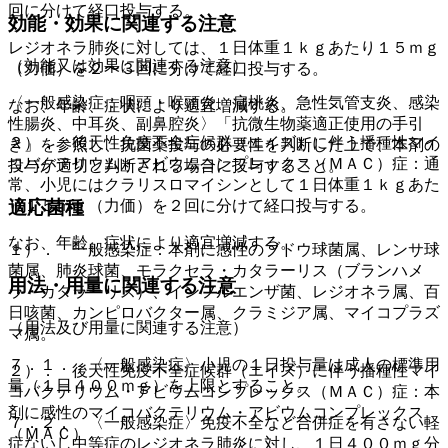
回に分けて経口投与する。
効能・効果に関連する注意
レジオネラ肺炎に対しては、１日体重１ｋｇあたり１５ｍｇ
（効能又は効果に関連する注意）
（力価）を２〜３回に分けて経口投与する。
〈一般感染症：咽頭・喉頭炎、扁桃炎、急性気管支炎、感染
なお、年齢、症状により適宜増減する。
性腸炎、中耳炎、副鼻腔炎〉「抗微生物薬適正使用の手引
２）． 後天性免疫不全症候群（エイズ）に伴う播種性マイ
き」を参照し、抗菌薬投与の必要性を判断した上で、本剤の
コバクテリウム・アビウムコンプレックス（ＭＡＣ）症：通
投与が適切と判断される場合に投与すること。
常、小児にはクラリスロマイシンとして１日体重１ｋｇあた
り１５ｍｇ（力価）を２回に分けて経口投与する。
適応菌種
なお、年齢、症状により適宜増減する。
１）． 一般感染症：本剤に感性のブドウ球菌属、レンサ球
菌属、肺炎球菌、モラクセラ・カタラーリス（ブランハメ
用法・用量に関連する注意
ラ・カタラーリス）、インフルエンザ菌、レジオネラ属、百
日咳菌、カンピロバクター属、クラミジア属、マイコプラズ
（用法及び用量に関連する注意）
マ属。
７．１． 〈一般感染症〉小児の１日投与量は成人の標準用
２）． 後天性免疫不全症候群（エイズ）に伴う播種性マイ
量（１日４００ｍｇ）を上限とすること。
コバクテリウム・アビウムコンプレックス（ＭＡＣ）症：本
剤に感性のマイコバクテリウム・アビウムコンプレックス
７．２． 〈一般感染症〉免疫不全など合併症を有さない軽
（ＭＡＣ）。
症ないし中等症のレジオネラ肺炎に対し、１日４００ｍｇ分