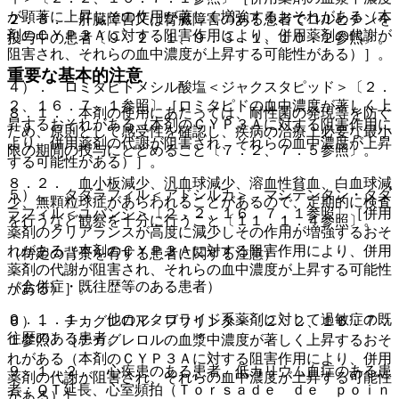
が顕著に上昇しその作用が著しく増強するおそれがある（本
２．３． 肝臓障害又は腎臓障害のある患者でコルヒチンを
剤のＣＹＰ３Ａに対する阻害作用により、併用薬剤の代謝が
投与中の患者〔９．２．１、９．３．１、１０．２参照〕。
阻害され、それらの血中濃度が上昇する可能性がある）］。
重要な基本的注意
４）． ロミタピドメシル酸塩＜ジャクスタピッド＞〔２．
２、１６．７．１参照〕［ロミタピドの血中濃度が著しく上
８．１． 本剤の使用にあたっては、耐性菌の発現等を防ぐ
昇するおそれがある（本剤のＣＹＰ３Ａに対する阻害作用に
ため、原則として感受性を確認し、疾病の治療上必要な最小
より、併用薬剤の代謝が阻害され、それらの血中濃度が上昇
限の期間の投与にとどめること〔７．２、７．５参照〕。
する可能性がある）］。
８．２． 血小板減少、汎血球減少、溶血性貧血、白血球減
５）． タダラフィル＜アドシルカ＞、マシテンタン・タダ
少、無顆粒球症があらわれることがあるので、定期的に検査
ラフィル＜ユバンシ＞〔２．２、１６．７．１参照〕［併用
を行うなど観察を十分に行うこと〔１１．１．４参照〕。
薬剤のクリアランスが高度に減少しその作用が増強するおそ
れがある（本剤のＣＹＰ３Ａに対する阻害作用により、併用
（特定の背景を有する患者に関する注意）
薬剤の代謝が阻害され、それらの血中濃度が上昇する可能性
（合併症・既往歴等のある患者）
がある）］。
９．１．１． 他のマクロライド系薬剤に対して過敏症の既
６）． チカグレロル＜ブリリンタ＞〔２．２、１６．７．
往歴のある患者。
１参照〕［チカグレロルの血漿中濃度が著しく上昇するおそ
れがある（本剤のＣＹＰ３Ａに対する阻害作用により、併用
９．１．２． 心疾患のある患者、低カリウム血症のある患
薬剤の代謝が阻害され、それらの血中濃度が上昇する可能性
者：ＱＴ延長、心室頻拍（Ｔｏｒｓａｄｅ ｄｅ ｐｏｉｎ
がある）］。