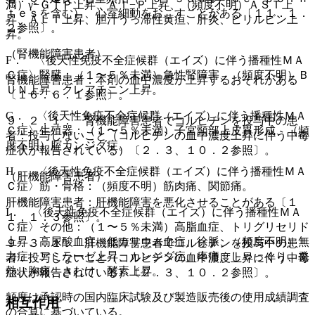
満）γ−ＧＴＰ上昇、Ａｌ−Ｐ上昇、（頻度不明）ＡＳＴ上
ｔｅｓを含む）、心室細動をおこすことがある〔１１．１．
昇、ＡＬＴ上昇、胆汁うっ滞性黄疸、肝炎、ビリルビン上
２参照〕。
昇。
（腎機能障害患者）
F． 〈後天性免疫不全症候群（エイズ）に伴う播種性ＭＡ
Ｃ症〉腎臓：（１〜５％未満）急性腎障害、（頻度不明）Ｂ
腎機能障害患者：本剤の血中濃度が上昇するおそれがある
ＵＮ上昇、クレアチニン上昇。
〔１６．６．１参照〕。
G． 〈後天性免疫不全症候群（エイズ）に伴う播種性ＭＡ
９．２．１． 腎機能障害患者でコルヒチンを投与中の患
Ｃ症〉生殖器：（１〜５％未満）子宮頸部上皮異形成、（頻
者：投与しないこと（コルヒチンの血中濃度上昇に伴う中毒
度不明）腟カンジダ症。
症状が報告されている）〔２．３、１０．２参照〕。
H． 〈後天性免疫不全症候群（エイズ）に伴う播種性ＭＡ
（肝機能障害患者）
Ｃ症〉筋・骨格：（頻度不明）筋肉痛、関節痛。
肝機能障害患者：肝機能障害を悪化させることがある〔１
I． 〈後天性免疫不全症候群（エイズ）に伴う播種性ＭＡ
１．１．３参照〕。
Ｃ症〉その他：（１〜５％未満）高脂血症、トリグリセリド
上昇、高尿酸血症、低カリウム血症、徐脈、（頻度不明）無
９．３．１． 肝機能障害患者でコルヒチンを投与中の患
力症、アミラーゼ上昇、カンジダ症、疼痛、しゃっくり、発
者：投与しないこと（コルヒチンの血中濃度上昇に伴う中毒
熱、胸痛、さむけ、酵素上昇。
症状が報告されている）〔２．３、１０．２参照〕。
頻度は承認時の国内臨床試験及び製造販売後の使用成績調査
相互作用
の合算に基づいている。