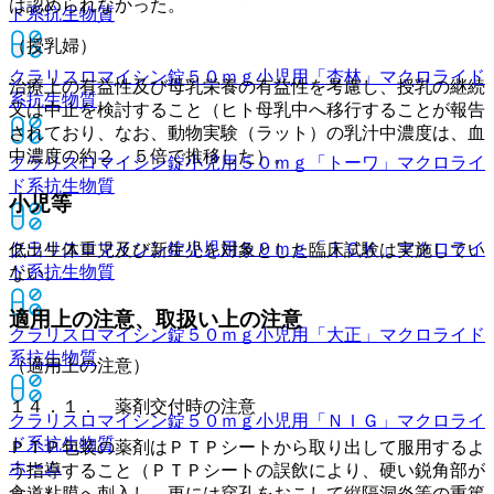
は認められなかった。
ド系抗生物質
（授乳婦）
クラリスロマイシン錠５０ｍｇ小児用「杏林」
マクロライド
治療上の有益性及び母乳栄養の有益性を考慮し、授乳の継続
系抗生物質
又は中止を検討すること（ヒト母乳中へ移行することが報告
されており、なお、動物実験（ラット）の乳汁中濃度は、血
中濃度の約２．５倍で推移した）。
クラリスロマイシン錠小児用５０ｍｇ「トーワ」
マクロライ
ド系抗生物質
小児等
クラリスロマイシン錠小児用５０ｍｇ「ＴＣＫ」
マクロライ
低出生体重児及び新生児を対象とした臨床試験は実施してい
ド系抗生物質
ない。
適用上の注意、取扱い上の注意
クラリスロマイシン錠５０ｍｇ小児用「大正」
マクロライド
系抗生物質
（適用上の注意）
１４．１． 薬剤交付時の注意
クラリスロマイシン錠５０ｍｇ小児用「ＮＩＧ」
マクロライ
ド系抗生物質
ＰＴＰ包装の薬剤はＰＴＰシートから取り出して服用するよ
ホーム
う指導すること（ＰＴＰシートの誤飲により、硬い鋭角部が
食道粘膜へ刺入し、更には穿孔をおこして縦隔洞炎等の重篤