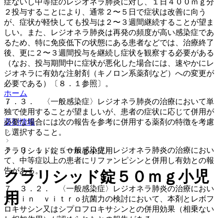
症ないし中等症のレジオネラ肺炎に対し、１日４００ｍｇ分
２投与することにより、通常２〜５日で症状は改善に向う
が、症状が軽快しても投与は２〜３週間継続することが望ま
しい。また、レジオネラ肺炎は再発の頻度が高い感染症であ
るため、特に免疫低下の状態にある患者などでは、治療終了
後、更に２〜３週間投与を継続し症状を観察する必要がある
（なお、投与期間中に症状が悪化した場合には、速やかにレ
ジオネラに有効な注射剤（キノロン系薬剤など）への変更が
必要である）〔８．１参照〕。
ホーム
７．３． 〈一般感染症〉レジオネラ肺炎の治療において単
独で使用することが望ましいが、患者の症状に応じて併用が
必要な場合には次の報告を参考に併用する薬剤の特徴を考慮
薬剤情報
し選択すること。
７．３．１． 〈一般感染症〉レジオネラ肺炎の治療におい
クラリシッド錠５０ｍｇ小児用
て、中等症以上の患者にリファンピシンと併用し有効との報
告がある。
クラリシッド錠５０ｍｇ小児
７．３．２． 〈一般感染症〉レジオネラ肺炎の治療におい
用
て、ｉｎ ｖｉｔｒｏ抗菌力の検討において、本剤とレボフ
ロキサシン又はシプロフロキサシンとの併用効果（相乗ない