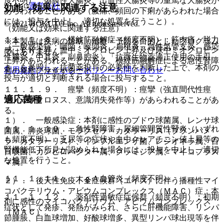
度不明）：偽膜性大腸炎、出血性大腸炎等の重篤な大腸炎が
運営会社
効能・効果に関連する注意
あらわれることがある（腹痛、頻回の下痢があらわれた場合
には、投与を中止し、適切な処置を行うこと）。
© 2021 HOKUTO Inc. All rights reserved.
（効能又は効果に関連する注意）
１１．１．８． 横紋筋融解症（頻度不明）：筋肉痛、脱力
※本製品は疾病の診断・治療・予防を目的としたプログラム
〈一般感染症：咽頭・喉頭炎、扁桃炎、急性気管支炎、感染
感、ＣＫ上昇、血中ミオグロビン上昇及び尿中ミオグロビン
ではありません。
性腸炎、中耳炎、副鼻腔炎〉「抗微生物薬適正使用の手引
上昇があらわれることがある。横紋筋融解症による急性腎障
き」を参照し、抗菌薬投与の必要性を判断した上で、本剤の
利用規約
プライバシーポリシー
お問い合わせ
害の発症に注意すること。
投与が適切と判断される場合に投与すること。
１１．１．９． 痙攣（頻度不明）：痙攣（強直間代性痙
適応菌種
攣、ミオクロヌス、意識消失発作等）があらわれることがあ
る。
１）． 一般感染症：本剤に感性のブドウ球菌属、レンサ球
１１．１．１０． 急性腎障害、尿細管間質性腎炎（いずれ
菌属、肺炎球菌、モラクセラ・カタラーリス（ブランハメ
も頻度不明）：乏尿等の症状や血中クレアチニン値上昇等の
ラ・カタラーリス）、インフルエンザ菌、レジオネラ属、百
腎機能低下所見が認められた場合には、投与を中止し、適切
日咳菌、カンピロバクター属、クラミジア属、マイコプラズ
な処置を行うこと。
マ属。
１１．１．１１． ＩｇＡ血管炎（頻度不明）。
２）． 後天性免疫不全症候群（エイズ）に伴う播種性マイ
コバクテリウム・アビウムコンプレックス（ＭＡＣ）症：本
１１．１．１２． 薬剤性過敏症症候群（頻度不明）：初期
剤に感性のマイコバクテリウム・アビウムコンプレックス
症状として発疹、発熱がみられ、さらに肝機能障害、リンパ
（ＭＡＣ）。
節腫脹、白血球増加、好酸球増多、異型リンパ球出現等を伴