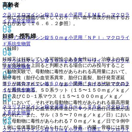
高齢者
クラリスロマイシン錠５０ｍｇ小児用「ＥＭＥＣ」
マクロラ
一般に生理機能が低下しており、高い血中濃度が持続するお
イド系抗生物質
それがある〔１６．６．２参照〕。
妊婦・授乳婦
クラリスロマイシン錠５０ｍｇ小児用「ＮＰＩ」
マクロライ
ド系抗生物質
（妊婦）
妊婦又は妊娠している可能性のある女性には、治療上の有益
クラリスロマイシン錠５０ｍｇ小児用「サワイ」
マクロライ
性が危険性を上回ると判断される場合にのみ投与すること
ド系抗生物質
（動物実験で、母動物に毒性があらわれる高用量において、
胎仔毒性（胎仔心血管系異常、胎仔口蓋裂、胎仔発育遅延
クラリスロマイシン錠５０ｍｇ小児用「タイヨー」
マクロラ
等）が報告されている）。なお、国外における試験で次のよ
イド系抗生物質
うな報告がある。ＳＤ系ラット（１５〜１５０ｍｇ／ｋｇ／
日）及びＣＤ−１系マウス（１５〜１０００ｍｇ／ｋｇ／
日）において、それぞれ母動物に毒性があらわれる最高用量
クラリスロマイシン錠小児用５０ｍｇ「タカタ」
マクロライ
でラットに胎仔心血管系異常並びにマウスに胎仔口蓋裂が認
ド系抗生物質
められた。また、サル（３５〜７０ｍｇ／ｋｇ／日）におい
て、母動物に毒性があらわれる７０ｍｇ／ｋｇ／日で９例中
１例に低体重胎仔がみられたが、外表、内臓、骨格には異常
クラリスロマイシン錠５０ｍｇ小児用「日医工」
マクロライ