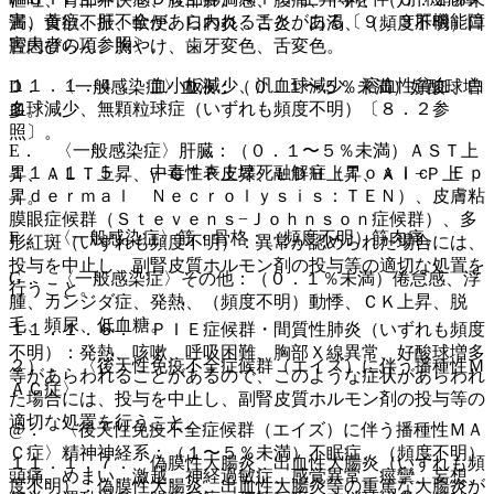
害、黄疸、肝不全があらわれることがある〔９．３肝機能障
満）食欲不振、軟便、口内炎、舌炎、口渇、（頻度不明）口
害患者の項参照〕。
腔内びらん、胸やけ、歯牙変色、舌変色。
１１．１．４． 血小板減少、汎血球減少、溶血性貧血、白
D． 〈一般感染症〉血液：（０．１〜５％未満）好酸球増
血球減少、無顆粒球症（いずれも頻度不明）〔８．２参
多。
照〕。
E． 〈一般感染症〉肝臓：（０．１〜５％未満）ＡＳＴ上
１１．１．５． 中毒性表皮壊死融解症（Ｔｏｘｉｃ Ｅｐ
昇、ＡＬＴ上昇、γ−ＧＴＰ上昇、ＬＤＨ上昇、Ａｌ−Ｐ上
ｉｄｅｒｍａｌ Ｎｅｃｒｏｌｙｓｉｓ：ＴＥＮ）、皮膚粘
昇。
膜眼症候群（Ｓｔｅｖｅｎｓ−Ｊｏｈｎｓｏｎ症候群）、多
F． 〈一般感染症〉筋・骨格：（頻度不明）筋肉痛。
形紅斑（いずれも頻度不明）：異常が認められた場合には、
投与を中止し、副腎皮質ホルモン剤の投与等の適切な処置を
G． 〈一般感染症〉その他：（０．１％未満）倦怠感、浮
行うこと。
腫、カンジダ症、発熱、（頻度不明）動悸、ＣＫ上昇、脱
毛、頻尿、低血糖。
１１．１．６． ＰＩＥ症候群・間質性肺炎（いずれも頻度
不明）：発熱、咳嗽、呼吸困難、胸部Ｘ線異常、好酸球増多
２）． 〈後天性免疫不全症候群（エイズ）に伴う播種性Ｍ
等があらわれることがあるので、このような症状があらわれ
ＡＣ症〉
た場合には、投与を中止し、副腎皮質ホルモン剤の投与等の
適切な処置を行うこと。
@． 〈後天性免疫不全症候群（エイズ）に伴う播種性ＭＡ
Ｃ症〉精神神経系：（１〜５％未満）不眠症、（頻度不明）
１１．１．７． 偽膜性大腸炎、出血性大腸炎（いずれも頻
頭痛、めまい、激越、神経過敏症、感覚異常、痙攣、妄想、
度不明）：偽膜性大腸炎、出血性大腸炎等の重篤な大腸炎が