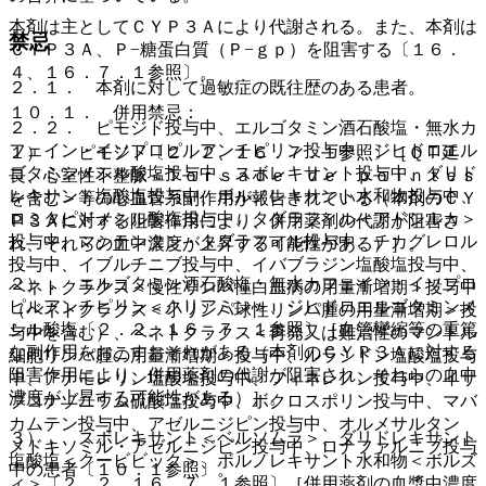
本剤は主としてＣＹＰ３Ａにより代謝される。また、本剤は
禁忌
ＣＹＰ３Ａ、Ｐ−糖蛋白質（Ｐ−ｇｐ）を阻害する〔１６．
４、１６．７．１参照〕。
２．１． 本剤に対して過敏症の既往歴のある患者。
１０．１． 併用禁忌：
２．２． ピモジド投与中、エルゴタミン酒石酸塩・無水カ
フェイン・イソプロピルアンチピリン投与中、ジヒドロエル
１）． ピモジド〔２．２、１６．７．１参照〕［ＱＴ延
ゴタミンメシル酸塩投与中、スボレキサント投与中、ダリド
長、心室性不整脈＜Ｔｏｒｓａｄｅ ｄｅ ｐｏｉｎｔｅｓ
レキサント塩酸塩投与中、ボルノレキサント水和物投与中、
を含む＞等の心血管系副作用が報告されている（本剤のＣＹ
ロミタピドメシル酸塩投与中、タダラフィル＜アドシルカ＞
Ｐ３Ａに対する阻害作用により、併用薬剤の代謝が阻害さ
投与中、マシテンタン・タダラフィル投与中、チカグレロル
れ、それらの血中濃度が上昇する可能性がある）］。
投与中、イブルチニブ投与中、イバブラジン塩酸塩投与中、
２）． エルゴタミン酒石酸塩・無水カフェイン・イソプロ
ベネトクラクス＜慢性リンパ性白血病の用量漸増期＞投与中
ピルアンチピリン＜クリアミン＞、ジヒドロエルゴタミンメ
（ベネトクラクス＜小リンパ球性リンパ腫の用量漸増期＞投
シル酸塩〔２．２、１６．７．１参照〕［血管攣縮等の重篤
与中を含む）、ベネトクラクス＜再発又は難治性のマントル
な副作用をおこすおそれがある（本剤のＣＹＰ３Ａに対する
細胞リンパ腫の用量漸増期＞投与中、ルラシドン塩酸塩投与
阻害作用により、併用薬剤の代謝が阻害され、それらの血中
中、アナモレリン塩酸塩投与中、フィネレノン投与中、イサ
濃度が上昇する可能性がある）］。
ブコナゾニウム硫酸塩投与中、ボクロスポリン投与中、マバ
カムテン投与中、アゼルニジピン投与中、オルメサルタン
３）． スボレキサント＜ベルソムラ＞、ダリドレキサント
メドキソミル・アゼルニジピン投与中、ロナファルニブ投与
塩酸塩＜クービビック＞、ボルノレキサント水和物＜ボルズ
中の患者〔１０．１参照〕。
ィ＞〔２．２、１６．７．１参照〕［併用薬剤の血漿中濃度