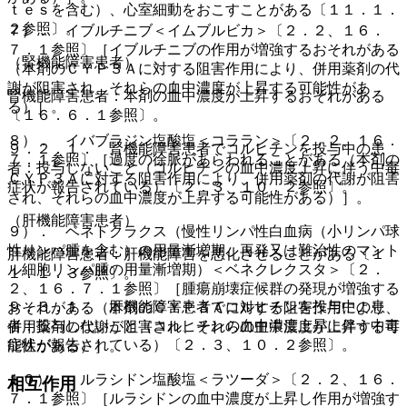
ｔｅｓを含む）、心室細動をおこすことがある〔１１．１．
２参照〕。
７）． イブルチニブ＜イムブルビカ＞〔２．２、１６．
７．１参照〕［イブルチニブの作用が増強するおそれがある
（腎機能障害患者）
（本剤のＣＹＰ３Ａに対する阻害作用により、併用薬剤の代
謝が阻害され、それらの血中濃度が上昇する可能性があ
腎機能障害患者：本剤の血中濃度が上昇するおそれがある
る）］。
〔１６．６．１参照〕。
８）． イバブラジン塩酸塩＜コララン＞〔２．２、１６．
９．２．１． 腎機能障害患者でコルヒチンを投与中の患
７．１参照〕［過度の徐脈があらわれることがある（本剤の
者：投与しないこと（コルヒチンの血中濃度上昇に伴う中毒
ＣＹＰ３Ａに対する阻害作用により、併用薬剤の代謝が阻害
症状が報告されている）〔２．３、１０．２参照〕。
され、それらの血中濃度が上昇する可能性がある）］。
（肝機能障害患者）
９）． ベネトクラクス（慢性リンパ性白血病（小リンパ球
性リンパ腫を含む）の用量漸増期、再発又は難治性のマント
肝機能障害患者：肝機能障害を悪化させることがある〔１
ル細胞リンパ腫の用量漸増期）＜ベネクレクスタ＞〔２．
１．１．３参照〕。
２、１６．７．１参照〕［腫瘍崩壊症候群の発現が増強する
９．３．１． 肝機能障害患者でコルヒチンを投与中の患
おそれがある（本剤のＣＹＰ３Ａに対する阻害作用により、
者：投与しないこと（コルヒチンの血中濃度上昇に伴う中毒
併用薬剤の代謝が阻害され、それらの血中濃度が上昇する可
症状が報告されている）〔２．３、１０．２参照〕。
能性がある）］。
１０）． ルラシドン塩酸塩＜ラツーダ＞〔２．２、１６．
相互作用
７．１参照〕［ルラシドンの血中濃度が上昇し作用が増強す