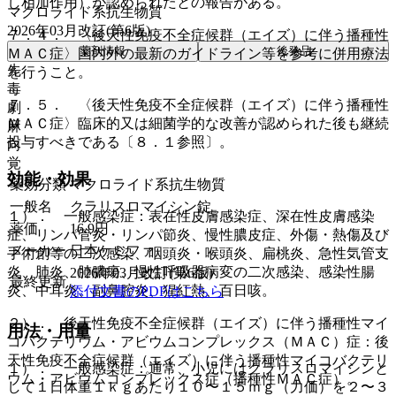
し相加作用）が認められたとの報告がある。
マクロライド系抗生物質
2026年03月改訂(第6版)
７．４． 〈後天性免疫不全症候群（エイズ）に伴う播種性
薬剤情報
後発品
ＭＡＣ症〉国内外の最新のガイドライン等を参考に併用療法
先
を行うこと。
毒
７．５． 〈後天性免疫不全症候群（エイズ）に伴う播種性
劇
ＭＡＣ症〉臨床的又は細菌学的な改善が認められた後も継続
麻
投与すべきである〔８．１参照〕。
向
覚
効能・効果
薬効分類
マクロライド系抗生物質
一般名
クラリスロマイシン錠
１）． 一般感染症：表在性皮膚感染症、深在性皮膚感染
薬価
16.9
円
症、リンパ管炎・リンパ節炎、慢性膿皮症、外傷・熱傷及び
メーカー
日本ケミファ
手術創等の二次感染、咽頭炎・喉頭炎、扁桃炎、急性気管支
炎、肺炎、肺膿瘍、慢性呼吸器病変の二次感染、感染性腸
2026年03月改訂(第6版)
最終更新
炎、中耳炎、副鼻腔炎、猩紅熱、百日咳。
添付文書のPDFはこちら
２）． 後天性免疫不全症候群（エイズ）に伴う播種性マイ
用法・用量
コバクテリウム・アビウムコンプレックス（ＭＡＣ）症：後
天性免疫不全症候群（エイズ）に伴う播種性マイコバクテリ
１）． 一般感染症：通常、小児にはクラリスロマイシンと
ウム・アビウムコンプレックス症（播種性ＭＡＣ症）。
して１日体重１ｋｇあたり１０〜１５ｍｇ（力価）を２〜３