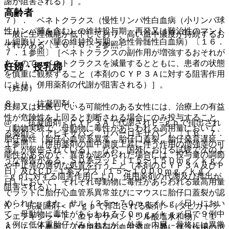
謝が阻害される）］。
高齢者
７）． ベネトクラクス（慢性リンパ性白血病（小リンパ球
性リンパ腫を含む）の維持投与期、再発又は難治性のマント
一般に生理機能が低下しており、高い血中濃度が持続するお
ル細胞リンパ腫の維持投与期、急性骨髄性白血病）〔１６．
それがある〔１６．６．２参照〕。
７．１参照〕［ベネトクラクスの副作用が増強するおそれが
あるので、ベネトクラクスを減量するとともに、患者の状態
妊婦・授乳婦
を慎重に観察すること（本剤のＣＹＰ３Ａに対する阻害作用
により、併用薬剤の代謝が阻害される）］。
（妊婦）
８）． 抗凝固剤：
妊婦又は妊娠している可能性のある女性には、治療上の有益
性が危険性を上回ると判断される場合にのみ投与すること
@． 抗凝固剤＜ＣＹＰ３Ａで代謝されＰ−ｇｐで排出され
（動物実験で、母動物に毒性があらわれる高用量において、
る薬剤＞（アピキサバン、リバーロキサバン）〔１６．７．
胎仔毒性（胎仔心血管系異常、胎仔口蓋裂、胎仔発育遅延
１参照〕［併用薬剤の血中濃度上昇に伴う作用の増強等の可
等）が報告されている）。なお、国外における試験で次のよ
能性があるので、異常が認められた場合には、投与量の調節
うな報告がある。ＳＤ系ラット（１５〜１５０ｍｇ／ｋｇ／
や中止等の適切な処置を行うこと（本剤のＣＹＰ３Ａ及びＰ
日）及びＣＤ−１系マウス（１５〜１０００ｍｇ／ｋｇ／
−ｇｐに対する阻害作用により、併用薬剤の代謝及び排出が
日）において、それぞれ母動物に毒性があらわれる最高用量
阻害される）］。
でラットに胎仔心血管系異常並びにマウスに胎仔口蓋裂が認
められた。また、サル（３５〜７０ｍｇ／ｋｇ／日）におい
A． 抗凝固剤＜Ｐ−ｇｐで排出される薬剤＞（ダビガトラ
て、母動物に毒性があらわれる７０ｍｇ／ｋｇ／日で９例中
ンエテキシラート、エドキサバントシル酸塩水和物）〔１
１例に低体重胎仔がみられたが、外表、内臓、骨格には異常
６．７．１参照〕［併用薬剤の血中濃度上昇に伴う作用の増