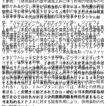
１参照〕［併用薬剤の血中濃度上昇に伴う作用の増強等の可
能性があるので、異常が認められた場合には、投与量の調節
６）． ベンゾジアゼピン系薬剤＜ＣＹＰ３Ａで代謝される
や中止等の適切な処置を行うこと（本剤のＣＹＰ３Ａに対す
薬剤＞（トリアゾラム、ミダゾラム等）、非定型抗精神病薬
る阻害作用により、併用薬剤の代謝が阻害される）］。
＜ＣＹＰ３Ａで代謝される薬剤＞（クエチアピンフマル酸
塩、アリピプラゾール、ブロナンセリン等）、ジソピラミ
A． リファブチン、エトラビリン〔１６．４、１６．７．
ド、トルバプタン、エプレレノン、エレトリプタン臭化水素
１参照〕［本剤の未変化体の血中濃度が低下し活性代謝物の
酸塩、カルシウム拮抗剤＜アゼルニジピンを除くＣＹＰ３Ａ
血中濃度が上昇し、本剤の作用が減弱する可能性があるの
で代謝される薬剤＞（ニフェジピン、ベラパミル塩酸塩
で、異常が認められた場合には、投与量の調節や中止等の適
等）、リオシグアト、ジエノゲスト、ホスホジエステラーゼ
切な処置を行うこと（併用薬剤のＣＹＰ３Ａ４に対する誘導
５阻害剤（シルデナフィルクエン酸塩、タダラフィル＜シア
作用により、本剤の代謝が促進される）］。
リス・ザルティア＞等）、クマリン系抗凝血剤（ワルファリ
ンカリウム）、ドセタキセル水和物、アベマシクリブ、オキ
１１）． リファンピシン、エファビレンツ、ネビラピン
シコドン塩酸塩水和物、フェンタニル／フェンタニルクエン
〔１６．４、１６．７．１参照〕［本剤の未変化体の血中濃
酸塩〔１６．７．１参照〕［併用薬剤の血中濃度上昇に伴う
度が低下し活性代謝物の血中濃度が上昇する可能性があり、
作用の増強等の可能性があるので、異常が認められた場合に
本剤の作用が減弱する可能性があるので、投与量の調節や中
は、投与量の調節や中止等の適切な処置を行うこと（本剤の
止等の適切な処置を行うこと（併用薬剤のＣＹＰ３Ａ４に対
ＣＹＰ３Ａに対する阻害作用により、併用薬剤の代謝が阻害
する誘導作用により、本剤の代謝が促進される）］。
される）。なお、トルバプタンにおいては、本剤との併用は
避けることが望ましいとされており、やむを得ず併用する場
１２）． 天然ケイ酸アルミニウム＜経口＞［本剤の吸収が
合においては、トルバプタンの用量調節を特に考慮すること
低下するとの報告がある（併用薬剤の吸着作用によるものと
（本剤のＣＹＰ３Ａに対する阻害作用により、併用薬剤の代
考えられる）］。