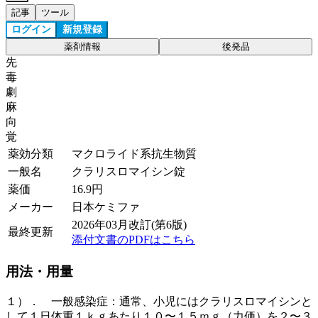
記事
ツール
ログイン
新規登録
薬剤情報
後発品
先
毒
劇
麻
向
覚
薬効分類
マクロライド系抗生物質
一般名
クラリスロマイシン錠
薬価
16.9
円
メーカー
日本ケミファ
2026年03月改訂(第6版)
最終更新
添付文書のPDFはこちら
用法・用量
１）． 一般感染症：通常、小児にはクラリスロマイシンと
して１日体重１ｋｇあたり１０〜１５ｍｇ（力価）を２〜３