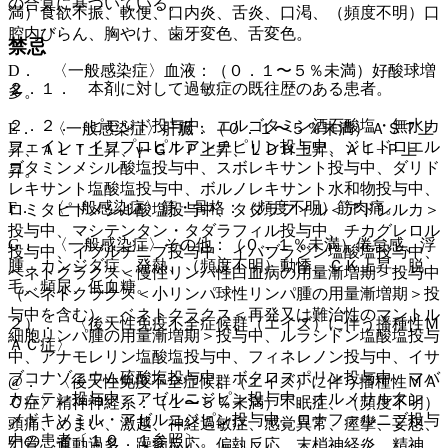
の合算に基づいている。
満）食欲不振、軟便、口内炎、舌炎、口渇、（頻度不明）口
腔内びらん、胸やけ、歯牙変色、舌変色。
禁忌
D． 〈一般感染症〉血液：（０．１〜５％未満）好酸球増
２．１． 本剤に対して過敏症の既往歴のある患者。
多。
２．２． ピモジド投与中、エルゴタミン酒石酸塩・無水カ
E． 〈一般感染症〉肝臓：（０．１〜５％未満）ＡＳＴ上
フェイン・イソプロピルアンチピリン投与中、ジヒドロエル
昇、ＡＬＴ上昇、γ−ＧＴＰ上昇、ＬＤＨ上昇、Ａｌ−Ｐ上
ゴタミンメシル酸塩投与中、スボレキサント投与中、ダリド
昇。
レキサント塩酸塩投与中、ボルノレキサント水和物投与中、
F． 〈一般感染症〉筋・骨格：（頻度不明）筋肉痛。
ロミタピドメシル酸塩投与中、タダラフィル＜アドシルカ＞
投与中、マシテンタン・タダラフィル投与中、チカグレロル
G． 〈一般感染症〉その他：（０．１％未満）倦怠感、浮
投与中、イブルチニブ投与中、イバブラジン塩酸塩投与中、
腫、カンジダ症、発熱、（頻度不明）動悸、ＣＫ上昇、脱
ベネトクラクス＜慢性リンパ性白血病の用量漸増期＞投与中
毛、頻尿、低血糖。
（ベネトクラクス＜小リンパ球性リンパ腫の用量漸増期＞投
与中を含む）、ベネトクラクス＜再発又は難治性のマントル
２）． 〈後天性免疫不全症候群（エイズ）に伴う播種性Ｍ
細胞リンパ腫の用量漸増期＞投与中、ルラシドン塩酸塩投与
ＡＣ症〉
中、アナモレリン塩酸塩投与中、フィネレノン投与中、イサ
ブコナゾニウム硫酸塩投与中、ボクロスポリン投与中、マバ
@． 〈後天性免疫不全症候群（エイズ）に伴う播種性ＭＡ
カムテン投与中、アゼルニジピン投与中、オルメサルタン
Ｃ症〉精神神経系：（１〜５％未満）不眠症、（頻度不明）
メドキソミル・アゼルニジピン投与中、ロナファルニブ投与
頭痛、めまい、激越、神経過敏症、感覚異常、痙攣、妄想、
中の患者〔１０．１参照〕。
幻覚、運動過多、躁病反応、偏執反応、末梢神経炎、精神