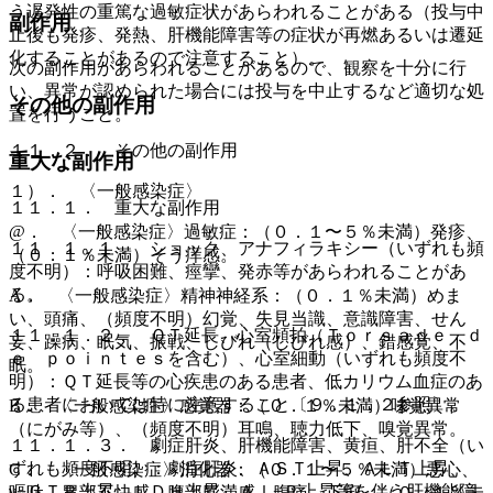
う遅発性の重篤な過敏症状があらわれることがある（投与中
副作用
止後も発疹、発熱、肝機能障害等の症状が再燃あるいは遷延
化することがあるので注意すること）。
次の副作用があらわれることがあるので、観察を十分に行
い、異常が認められた場合には投与を中止するなど適切な処
その他の副作用
置を行うこと。
１１．２． その他の副作用
重大な副作用
１）． 〈一般感染症〉
１１．１． 重大な副作用
@． 〈一般感染症〉過敏症：（０．１〜５％未満）発疹、
１１．１．１． ショック、アナフィラキシー（いずれも頻
（０．１％未満）そう痒感。
度不明）：呼吸困難、痙攣、発赤等があらわれることがあ
る。
A． 〈一般感染症〉精神神経系：（０．１％未満）めま
い、頭痛、（頻度不明）幻覚、失見当識、意識障害、せん
１１．１．２． ＱＴ延長、心室頻拍（Ｔｏｒｓａｄｅ ｄ
妄、躁病、眠気、振戦、しびれ（しびれ感）、錯感覚、不
ｅ ｐｏｉｎｔｅｓを含む）、心室細動（いずれも頻度不
眠。
明）：ＱＴ延長等の心疾患のある患者、低カリウム血症のあ
る患者においては特に注意すること〔９．１．２参照〕。
B． 〈一般感染症〉感覚器：（０．１％未満）味覚異常
（にがみ等）、（頻度不明）耳鳴、聴力低下、嗅覚異常。
１１．１．３． 劇症肝炎、肝機能障害、黄疸、肝不全（い
ずれも頻度不明）：劇症肝炎、ＡＳＴ上昇、ＡＬＴ上昇、
C． 〈一般感染症〉消化器：（０．１〜５％未満）悪心、
γ−ＧＴＰ上昇、ＬＤＨ上昇、Ａｌ−Ｐ上昇等を伴う肝機能障
嘔吐、胃部不快感、腹部膨満感、腹痛、下痢、（０．１％未