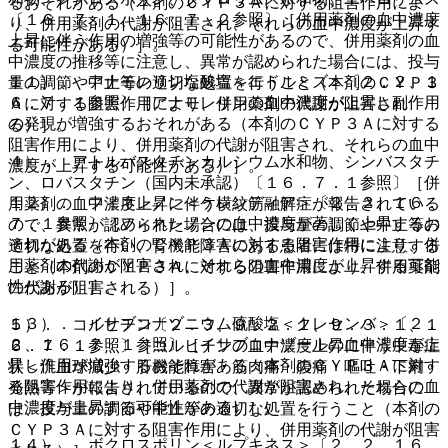
るおそれがある（本剤のＣＹＰ３Ａに対する阻害作用によ
〔１６．７．１、１６．７．２参照〕［併用薬剤の血中濃度
り、併用薬剤の代謝が阻害され、それらの血中濃度が上昇す
上昇に伴う作用の増強等の可能性があるので、併用薬剤の血
る可能性がある）］。
中濃度の推移等に注意し、異常が認められた場合には、投与
１１）． アナモレリン塩酸塩＜エドルミズ＞〔２．２、１
量の調節や中止等の適切な処置を行うこと（本剤のＣＹＰ３
６．７．１参照〕［アナモレリンの血中濃度が上昇し副作用
Ａに対する阻害作用により、併用薬剤の代謝が阻害され
の発現が増強するおそれがある（本剤のＣＹＰ３Ａに対する
る）］。
阻害作用により、併用薬剤の代謝が阻害され、それらの血中
４）． アトルバスタチンカルシウム水和物、シンバスタチ
濃度が上昇する可能性がある）］。
ン、ロバスタチン（国内未承認）〔１６．７．１参照〕［併
１２）． フィネレノン＜ケレンディア＞〔２．２、１６．
用薬剤の血中濃度上昇に伴う横紋筋融解症が報告されている
７．１参照〕［フィネレノンの血中濃度が著しく上昇するお
ので、異常が認められた場合には、投与量の調節や中止等の
それがある（本剤のＣＹＰ３Ａに対する阻害作用により、併
適切な処置を行い、腎機能障害のある患者には特に注意する
用薬剤の代謝が阻害され、それらの血中濃度が上昇する可能
こと（本剤のＣＹＰ３Ａに対する阻害作用により、併用薬剤
性がある）］。
の代謝が阻害される）］。
１３）． イサブコナゾニウム硫酸塩＜クレセンバ＞〔２．
５）． コルヒチン〔２．３、９．２．１、９．３．１、１
２、１６．７．１参照〕［イサブコナゾールの血中濃度が上
６．７．１参照〕［コルヒチンの血中濃度上昇に伴う中毒症
昇し作用が増強するおそれがある（本剤のＣＹＰ３Ａに対す
状＜汎血球減少・肝機能障害・筋肉痛・腹痛・嘔吐・下痢・
る阻害作用により、併用薬剤の代謝が阻害され、それらの血
発熱等＞が報告されているので、異常が認められた場合に
中濃度が上昇する可能性がある）］。
は、投与量の調節や中止等の適切な処置を行うこと（本剤の
ＣＹＰ３Ａに対する阻害作用により、併用薬剤の代謝が阻害
１４）． ボクロスポリン＜ルプキネス＞〔２．２、１６．