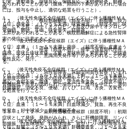
幻覚、運動過多、躁病反応、偏執反応、末梢神経炎、精神
あらわれることがある（腹痛、頻回の下痢があらわれた場合
病。
には、投与を中止し、適切な処置を行うこと）。
A． 〈後天性免疫不全症候群（エイズ）に伴う播種性ＭＡ
１１．１．８． 横紋筋融解症（頻度不明）：筋肉痛、脱力
Ｃ症〉感覚器：（１〜５％未満）味覚減退、（頻度不明）味
感、ＣＫ上昇、血中ミオグロビン上昇及び尿中ミオグロビン
覚倒錯、難聴、耳鳴、味覚喪失、結膜炎。
上昇があらわれることがある。横紋筋融解症による急性腎障
害の発症に注意すること。
B． 〈後天性免疫不全症候群（エイズ）に伴う播種性ＭＡ
Ｃ症〉皮膚：（１〜５％未満）発疹、（頻度不明）皮膚そう
１１．１．９． 痙攣（頻度不明）：痙攣（強直間代性痙
痒感、斑状丘疹状皮疹、ざ瘡、帯状疱疹、紫斑皮疹、光線過
攣、ミオクロヌス、意識消失発作等）があらわれることがあ
敏性反応、発汗。
る。
C． 〈後天性免疫不全症候群（エイズ）に伴う播種性ＭＡ
１１．１．１０． 急性腎障害、尿細管間質性腎炎（いずれ
Ｃ症〉消化器：（５〜１０％未満）下痢、（１〜５％未満）
も頻度不明）：乏尿等の症状や血中クレアチニン値上昇等の
悪心、食欲不振、腹痛、嘔吐、逆流性食道炎、（頻度不明）
腎機能低下所見が認められた場合には、投与を中止し、適切
鼓腸放屁、消化不良、便秘、おくび、口渇、舌炎、舌変色。
な処置を行うこと。
D． 〈後天性免疫不全症候群（エイズ）に伴う播種性ＭＡ
１１．１．１１． ＩｇＡ血管炎（頻度不明）。
Ｃ症〉血液：（１〜５％未満）白血球減少、貧血、再生不良
性貧血、好中球減少、骨髄機能不全。
１１．１．１２． 薬剤性過敏症症候群（頻度不明）：初期
症状として発疹、発熱がみられ、さらに肝機能障害、リンパ
E． 〈後天性免疫不全症候群（エイズ）に伴う播種性ＭＡ
節腫脹、白血球増加、好酸球増多、異型リンパ球出現等を伴
Ｃ症〉肝臓：（５〜１０％未満）肝機能異常、（１〜５％未