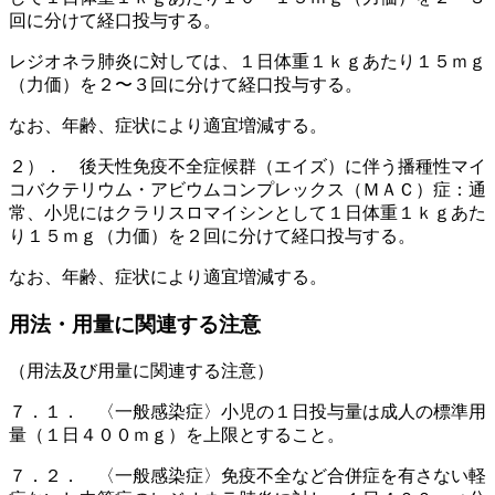
回に分けて経口投与する。
レジオネラ肺炎に対しては、１日体重１ｋｇあたり１５ｍｇ
（力価）を２〜３回に分けて経口投与する。
なお、年齢、症状により適宜増減する。
２）． 後天性免疫不全症候群（エイズ）に伴う播種性マイ
コバクテリウム・アビウムコンプレックス（ＭＡＣ）症：通
常、小児にはクラリスロマイシンとして１日体重１ｋｇあた
り１５ｍｇ（力価）を２回に分けて経口投与する。
なお、年齢、症状により適宜増減する。
用法・用量に関連する注意
（用法及び用量に関連する注意）
７．１． 〈一般感染症〉小児の１日投与量は成人の標準用
量（１日４００ｍｇ）を上限とすること。
７．２． 〈一般感染症〉免疫不全など合併症を有さない軽