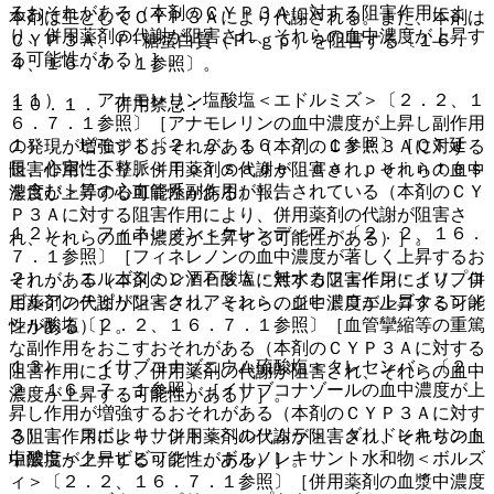
るおそれがある（本剤のＣＹＰ３Ａに対する阻害作用によ
本剤は主としてＣＹＰ３Ａにより代謝される。また、本剤は
り、併用薬剤の代謝が阻害され、それらの血中濃度が上昇す
ＣＹＰ３Ａ、Ｐ−糖蛋白質（Ｐ−ｇｐ）を阻害する〔１６．
る可能性がある）］。
４、１６．７．１参照〕。
１１）． アナモレリン塩酸塩＜エドルミズ＞〔２．２、１
１０．１． 併用禁忌：
６．７．１参照〕［アナモレリンの血中濃度が上昇し副作用
１）． ピモジド〔２．２、１６．７．１参照〕［ＱＴ延
の発現が増強するおそれがある（本剤のＣＹＰ３Ａに対する
長、心室性不整脈＜Ｔｏｒｓａｄｅ ｄｅ ｐｏｉｎｔｅｓ
阻害作用により、併用薬剤の代謝が阻害され、それらの血中
を含む＞等の心血管系副作用が報告されている（本剤のＣＹ
濃度が上昇する可能性がある）］。
Ｐ３Ａに対する阻害作用により、併用薬剤の代謝が阻害さ
１２）． フィネレノン＜ケレンディア＞〔２．２、１６．
れ、それらの血中濃度が上昇する可能性がある）］。
７．１参照〕［フィネレノンの血中濃度が著しく上昇するお
２）． エルゴタミン酒石酸塩・無水カフェイン・イソプロ
それがある（本剤のＣＹＰ３Ａに対する阻害作用により、併
ピルアンチピリン＜クリアミン＞、ジヒドロエルゴタミンメ
用薬剤の代謝が阻害され、それらの血中濃度が上昇する可能
シル酸塩〔２．２、１６．７．１参照〕［血管攣縮等の重篤
性がある）］。
な副作用をおこすおそれがある（本剤のＣＹＰ３Ａに対する
１３）． イサブコナゾニウム硫酸塩＜クレセンバ＞〔２．
阻害作用により、併用薬剤の代謝が阻害され、それらの血中
２、１６．７．１参照〕［イサブコナゾールの血中濃度が上
濃度が上昇する可能性がある）］。
昇し作用が増強するおそれがある（本剤のＣＹＰ３Ａに対す
３）． スボレキサント＜ベルソムラ＞、ダリドレキサント
る阻害作用により、併用薬剤の代謝が阻害され、それらの血
塩酸塩＜クービビック＞、ボルノレキサント水和物＜ボルズ
中濃度が上昇する可能性がある）］。
ィ＞〔２．２、１６．７．１参照〕［併用薬剤の血漿中濃度