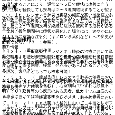
２投与することにより、通常２〜５日で症状は改善に向う
副作用
が、症状が軽快しても投与は２〜３週間継続することが望ま
しい。また、レジオネラ肺炎は再発の頻度が高い感染症であ
次の副作用があらわれることがあるので、観察を十分に行
るため、特に免疫低下の状態にある患者などでは、治療終了
い、異常が認められた場合には投与を中止するなど適切な処
後、更に２〜３週間投与を継続し症状を観察する必要がある
置を行うこと。
（なお、投与期間中に症状が悪化した場合には、速やかにレ
ジオネラに有効な注射剤（キノロン系薬剤など）への変更が
重大な副作用
必要である）〔８．１参照〕。
薬剤情報
１１．１． 重大な副作用
７．３． 〈一般感染症〉レジオネラ肺炎の治療において単
薬剤写真、用法用量、効能効果や後発品の情報が一度に参照
独で使用することが望ましいが、患者の症状に応じて併用が
１１．１．１． ショック、アナフィラキシー（いずれも頻
でき、関連情報へ簡単にアクセスができます。
必要な場合には次の報告を参考に併用する薬剤の特徴を考慮
度不明）：呼吸困難、痙攣、発赤等があらわれることがあ
し選択すること。
る。
一般名、製品名どちらでも検索可能！
７．３．１． 〈一般感染症〉レジオネラ肺炎の治療におい
１１．１．２． ＱＴ延長、心室頻拍（Ｔｏｒｓａｄｅ ｄ
※ ご使用いただく際に、必ず最新の添付文書および安全性
て、中等症以上の患者にリファンピシンと併用し有効との報
ｅ ｐｏｉｎｔｅｓを含む）、心室細動（いずれも頻度不
情報も併せてご確認下さい。
告がある。
明）：ＱＴ延長等の心疾患のある患者、低カリウム血症のあ
る患者においては特に注意すること〔９．１．２参照〕。
７．３．２． 〈一般感染症〉レジオネラ肺炎の治療におい
て、ｉｎ ｖｉｔｒｏ抗菌力の検討において、本剤とレボフ
１１．１．３． 劇症肝炎、肝機能障害、黄疸、肝不全（い
ロキサシン又はシプロフロキサシンとの併用効果（相乗ない
ずれも頻度不明）：劇症肝炎、ＡＳＴ上昇、ＡＬＴ上昇、
し相加作用）が認められたとの報告がある。
※本製品は疾病の診断・治療・予防を目的としたプログラム