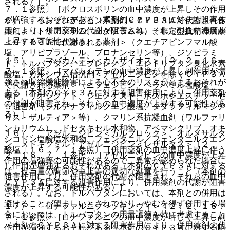
される）］。
７．１参照〕［ボクロスポリンの血中濃度が上昇しその作用
が増強するおそれがある（本剤のＣＹＰ３Ａに対する阻害作
６）． ベンゾジアゼピン系薬剤＜ＣＹＰ３Ａで代謝される
用により、併用薬剤の代謝が阻害され、それらの血中濃度が
薬剤＞（トリアゾラム、ミダゾラム等）、非定型抗精神病薬
上昇する可能性がある）］。
＜ＣＹＰ３Ａで代謝される薬剤＞（クエチアピンフマル酸
塩、アリピプラゾール、ブロナンセリン等）、ジソピラミ
１５）． マバカムテン＜カムザイオス＞〔２．２、１６．
ド、トルバプタン、エプレレノン、エレトリプタン臭化水素
７．１参照〕［マバカムテンの血中濃度が上昇し副作用が増
酸塩、カルシウム拮抗剤＜アゼルニジピンを除くＣＹＰ３Ａ
強され収縮機能障害による心不全のリスクが高まるおそれが
で代謝される薬剤＞（ニフェジピン、ベラパミル塩酸塩
ある（本剤のＣＹＰ３Ａに対する阻害作用により、併用薬剤
等）、リオシグアト、ジエノゲスト、ホスホジエステラーゼ
の代謝が阻害され、それらの血中濃度が上昇する可能性があ
５阻害剤（シルデナフィルクエン酸塩、タダラフィル＜シア
る）］。
リス・ザルティア＞等）、クマリン系抗凝血剤（ワルファリ
ンカリウム）、ドセタキセル水和物、アベマシクリブ、オキ
１６）． アゼルニジピン＜カルブロック＞、オルメサルタ
シコドン塩酸塩水和物、フェンタニル／フェンタニルクエン
ン メドキソミル・アゼルニジピン＜レザルタス＞〔２．
酸塩〔１６．７．１参照〕［併用薬剤の血中濃度上昇に伴う
２、１６．７．１参照〕［アゼルニジピンの血中濃度が上昇
作用の増強等の可能性があるので、異常が認められた場合に
し作用が増強するおそれがある（本剤のＣＹＰ３Ａに対する
は、投与量の調節や中止等の適切な処置を行うこと（本剤の
阻害作用により、併用薬剤の代謝が阻害され、それらの血中
ＣＹＰ３Ａに対する阻害作用により、併用薬剤の代謝が阻害
濃度が上昇する可能性がある）］。
される）。なお、トルバプタンにおいては、本剤との併用は
避けることが望ましいとされており、やむを得ず併用する場
１７）． ロナファルニブ＜ゾキンヴィ＞〔２．２、１６．
合においては、トルバプタンの用量調節を特に考慮すること
７．１参照〕［ロナファルニブの血中濃度が著しく上昇し副
（本剤のＣＹＰ３Ａに対する阻害作用により、併用薬剤の代
作用が増強するおそれがある（本剤のＣＹＰ３Ａに対する阻