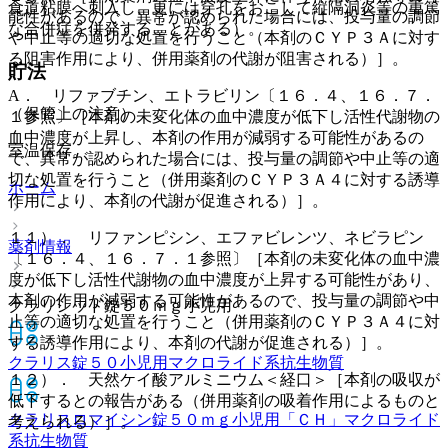
食道粘膜へ刺入し、更には穿孔をおこして縦隔洞炎等の重篤
能性があるので、異常が認められた場合には、投与量の調節
な合併症を併発することがある）。
や中止等の適切な処置を行うこと（本剤のＣＹＰ３Ａに対す
る阻害作用により、併用薬剤の代謝が阻害される）］。
貯法
A． リファブチン、エトラビリン〔１６．４、１６．７．
（保管上の注意）
１参照〕［本剤の未変化体の血中濃度が低下し活性代謝物の
血中濃度が上昇し、本剤の作用が減弱する可能性があるの
室温保存。
で、異常が認められた場合には、投与量の調節や中止等の適
切な処置を行うこと（併用薬剤のＣＹＰ３Ａ４に対する誘導
ホーム
作用により、本剤の代謝が促進される）］。
１１）． リファンピシン、エファビレンツ、ネビラピン
薬剤情報
〔１６．４、１６．７．１参照〕［本剤の未変化体の血中濃
度が低下し活性代謝物の血中濃度が上昇する可能性があり、
本剤の作用が減弱する可能性があるので、投与量の調節や中
クラリシッド錠５０ｍｇ小児用
止等の適切な処置を行うこと（併用薬剤のＣＹＰ３Ａ４に対
する誘導作用により、本剤の代謝が促進される）］。
クラリス錠５０小児用
マクロライド系抗生物質
１２）． 天然ケイ酸アルミニウム＜経口＞［本剤の吸収が
低下するとの報告がある（併用薬剤の吸着作用によるものと
クラリスロマイシン錠５０ｍｇ小児用「ＣＨ」
マクロライド
考えられる）］。
系抗生物質