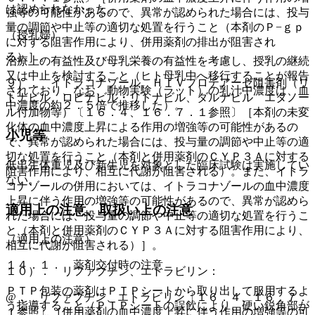
は認められなかった。
強等の可能性があるので、異常が認められた場合には、投与
量の調節や中止等の適切な処置を行うこと（本剤のＰ−ｇｐ
（授乳婦）
に対する阻害作用により、併用薬剤の排出が阻害され
る）］。
治療上の有益性及び母乳栄養の有益性を考慮し、授乳の継続
又は中止を検討すること（ヒト母乳中へ移行することが報告
９）． イトラコナゾール、ＨＩＶプロテアーゼ阻害剤（リ
されており、なお、動物実験（ラット）の乳汁中濃度は、血
トナビル、ロピナビル・リトナビル、ダルナビル エタノー
中濃度の約２．５倍で推移した）。
ル付加物等）〔１６．４、１６．７．１参照〕［本剤の未変
化体の血中濃度上昇による作用の増強等の可能性があるの
小児等
で、異常が認められた場合には、投与量の調節や中止等の適
切な処置を行うこと（本剤と併用薬剤のＣＹＰ３Ａに対する
低出生体重児及び新生児を対象とした臨床試験は実施してい
阻害作用により、相互に代謝が阻害される）。また、イトラ
ない。
コナゾールの併用においては、イトラコナゾールの血中濃度
上昇に伴う作用の増強等の可能性があるので、異常が認めら
適用上の注意、取扱い上の注意
れた場合には、投与量の調節や中止等の適切な処置を行うこ
と（本剤と併用薬剤のＣＹＰ３Ａに対する阻害作用により、
（適用上の注意）
相互に代謝が阻害される）］。
１４．１． 薬剤交付時の注意
１０）． リファブチン、エトラビリン：
ＰＴＰ包装の薬剤はＰＴＰシートから取り出して服用するよ
@． リファブチン、エトラビリン〔１６．４、１６．７．
う指導すること（ＰＴＰシートの誤飲により、硬い鋭角部が
１参照〕［併用薬剤の血中濃度上昇に伴う作用の増強等の可