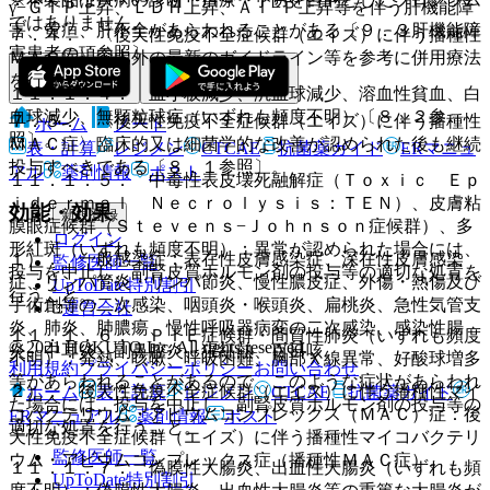
γ−ＧＴＰ上昇、ＬＤＨ上昇、Ａｌ−Ｐ上昇等を伴う肝機能障
ではありません。
害、黄疸、肝不全があらわれることがある〔９．３肝機能障
７．４． 〈後天性免疫不全症候群（エイズ）に伴う播種性
害患者の項参照〕。
ＭＡＣ症〉国内外の最新のガイドライン等を参考に併用療法
を行うこと。
１１．１．４． 血小板減少、汎血球減少、溶血性貧血、白
血球減少、無顆粒球症（いずれも頻度不明）〔８．２参
７．５． 〈後天性免疫不全症候群（エイズ）に伴う播種性
ホーム
ノート
照〕。
ＭＡＣ症〉臨床的又は細菌学的な改善が認められた後も継続
表・計算
レジメン
CTCAE
抗菌薬ガイド
ERマニュ
投与すべきである〔８．１参照〕。
アル
薬剤情報
ポスト
１１．１．５． 中毒性表皮壊死融解症（Ｔｏｘｉｃ Ｅｐ
ｉｄｅｒｍａｌ Ｎｅｃｒｏｌｙｓｉｓ：ＴＥＮ）、皮膚粘
効能・効果
新規登録
膜眼症候群（Ｓｔｅｖｅｎｓ−Ｊｏｈｎｓｏｎ症候群）、多
ログイン
形紅斑（いずれも頻度不明）：異常が認められた場合には、
１）． 一般感染症：表在性皮膚感染症、深在性皮膚感染
監修医師一覧
投与を中止し、副腎皮質ホルモン剤の投与等の適切な処置を
症、リンパ管炎・リンパ節炎、慢性膿皮症、外傷・熱傷及び
UpToDate特別割引
行うこと。
手術創等の二次感染、咽頭炎・喉頭炎、扁桃炎、急性気管支
運営会社
炎、肺炎、肺膿瘍、慢性呼吸器病変の二次感染、感染性腸
１１．１．６． ＰＩＥ症候群・間質性肺炎（いずれも頻度
© 2021 HOKUTO Inc. All rights reserved.
炎、中耳炎、副鼻腔炎、猩紅熱、百日咳。
不明）：発熱、咳嗽、呼吸困難、胸部Ｘ線異常、好酸球増多
利用規約
プライバシーポリシー
お問い合わせ
等があらわれることがあるので、このような症状があらわれ
２）． 後天性免疫不全症候群（エイズ）に伴う播種性マイ
ホーム
表・計算
レジメン
CTCAE
抗菌薬ガイド
た場合には、投与を中止し、副腎皮質ホルモン剤の投与等の
コバクテリウム・アビウムコンプレックス（ＭＡＣ）症：後
ERマニュアル
薬剤情報
ポスト
適切な処置を行うこと。
天性免疫不全症候群（エイズ）に伴う播種性マイコバクテリ
監修医師一覧
ウム・アビウムコンプレックス症（播種性ＭＡＣ症）。
１１．１．７． 偽膜性大腸炎、出血性大腸炎（いずれも頻
UpToDate特別割引