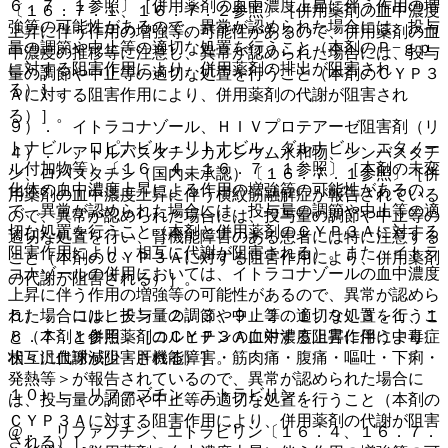
６．７．１参照〕［併用薬剤の血中濃度上昇に伴う作用の増
〔１６．７．１、１６．７．２参照〕［併用薬剤の血中濃度
強等の可能性があるので、異常が認められた場合には、投与
上昇に伴う作用の増強等の可能性があるので、併用薬剤の血
量の調節や中止等の適切な処置を行うこと（本剤のＰ−ｇｐ
中濃度の推移等に注意し、異常が認められた場合には、投与
に対する阻害作用により、併用薬剤の排出が阻害され
量の調節や中止等の適切な処置を行うこと（本剤のＣＹＰ３
る）］。
Ａに対する阻害作用により、併用薬剤の代謝が阻害され
る）］。
９）． イトラコナゾール、ＨＩＶプロテアーゼ阻害剤（リ
トナビル、ロピナビル・リトナビル、ダルナビル エタノー
４）． アトルバスタチンカルシウム水和物、シンバスタチ
ル付加物等）〔１６．４、１６．７．１参照〕［本剤の未変
ン、ロバスタチン（国内未承認）〔１６．７．１参照〕［併
化体の血中濃度上昇による作用の増強等の可能性があるの
用薬剤の血中濃度上昇に伴う横紋筋融解症が報告されている
で、異常が認められた場合には、投与量の調節や中止等の適
ので、異常が認められた場合には、投与量の調節や中止等の
切な処置を行うこと（本剤と併用薬剤のＣＹＰ３Ａに対する
適切な処置を行い、腎機能障害のある患者には特に注意する
阻害作用により、相互に代謝が阻害される）。また、イトラ
こと（本剤のＣＹＰ３Ａに対する阻害作用により、併用薬剤
コナゾールの併用においては、イトラコナゾールの血中濃度
の代謝が阻害される）］。
上昇に伴う作用の増強等の可能性があるので、異常が認めら
れた場合には、投与量の調節や中止等の適切な処置を行うこ
５）． コルヒチン〔２．３、９．２．１、９．３．１、１
と（本剤と併用薬剤のＣＹＰ３Ａに対する阻害作用により、
６．７．１参照〕［コルヒチンの血中濃度上昇に伴う中毒症
相互に代謝が阻害される）］。
状＜汎血球減少・肝機能障害・筋肉痛・腹痛・嘔吐・下痢・
発熱等＞が報告されているので、異常が認められた場合に
１０）． リファブチン、エトラビリン：
は、投与量の調節や中止等の適切な処置を行うこと（本剤の
ＣＹＰ３Ａに対する阻害作用により、併用薬剤の代謝が阻害
@． リファブチン、エトラビリン〔１６．４、１６．７．
される）］。