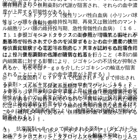
謝が阻害される）］。
害作用により、併用薬剤の代謝が阻害され、それらの血中濃
度が上昇する可能性がある）］。
７）． ベネトクラクス（慢性リンパ性白血病（小リンパ球
性リンパ腫を含む）の維持投与期、再発又は難治性のマント
１０．２． 併用注意：
ル細胞リンパ腫の維持投与期、急性骨髄性白血病）〔１６．
７．１参照〕［ベネトクラクスの副作用が増強するおそれが
１）． ジゴキシン〔１６．７．１参照〕［嘔気、嘔吐、不
あるので、ベネトクラクスを減量するとともに、患者の状態
整脈等が報告されているので、ジゴキシンの血中濃度の推
を慎重に観察すること（本剤のＣＹＰ３Ａに対する阻害作用
移、自覚症状、心電図等に注意し、異常が認められた場合に
により、併用薬剤の代謝が阻害される）］。
は、投与量を調節する等の適切な処置を行うこと（本剤の腸
内細菌叢に対する影響により、ジゴキシンの不活化が抑制さ
８）． 抗凝固剤：
れるか、もしくはＰ−ｇｐを介したジゴキシンの輸送が阻害
されることにより、その血中濃度が上昇する）］。
@． 抗凝固剤＜ＣＹＰ３Ａで代謝されＰ−ｇｐで排出され
る薬剤＞（アピキサバン、リバーロキサバン）〔１６．７．
２）． スルホニル尿素系血糖降下剤（グリベンクラミド、
１参照〕［併用薬剤の血中濃度上昇に伴う作用の増強等の可
グリクラジド、グリメピリド等）［低血糖（意識障害に至る
能性があるので、異常が認められた場合には、投与量の調節
ことがある）が報告されているので、異常が認められた場合
や中止等の適切な処置を行うこと（本剤のＣＹＰ３Ａ及びＰ
には、投与を中止し、ブドウ糖の投与等の適切な処置を行う
−ｇｐに対する阻害作用により、併用薬剤の代謝及び排出が
こと（機序は不明であるが、併用薬剤の血中濃度が上昇する
阻害される）］。
可能性がある）］。
A． 抗凝固剤＜Ｐ−ｇｐで排出される薬剤＞（ダビガトラ
３）． カルバマゼピン、テオフィリン、アミノフィリン水
ンエテキシラート、エドキサバントシル酸塩水和物）〔１
和物、シクロスポリン、タクロリムス水和物、エベロリムス