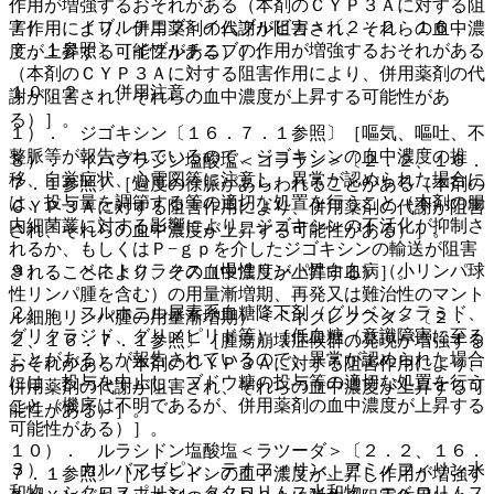
作用が増強するおそれがある（本剤のＣＹＰ３Ａに対する阻
７）． イブルチニブ＜イムブルビカ＞〔２．２、１６．
害作用により、併用薬剤の代謝が阻害され、それらの血中濃
７．１参照〕［イブルチニブの作用が増強するおそれがある
度が上昇する可能性がある）］。
（本剤のＣＹＰ３Ａに対する阻害作用により、併用薬剤の代
１０．２． 併用注意：
謝が阻害され、それらの血中濃度が上昇する可能性があ
る）］。
１）． ジゴキシン〔１６．７．１参照〕［嘔気、嘔吐、不
整脈等が報告されているので、ジゴキシンの血中濃度の推
８）． イバブラジン塩酸塩＜コララン＞〔２．２、１６．
移、自覚症状、心電図等に注意し、異常が認められた場合に
７．１参照〕［過度の徐脈があらわれることがある（本剤の
は、投与量を調節する等の適切な処置を行うこと（本剤の腸
ＣＹＰ３Ａに対する阻害作用により、併用薬剤の代謝が阻害
内細菌叢に対する影響により、ジゴキシンの不活化が抑制さ
され、それらの血中濃度が上昇する可能性がある）］。
れるか、もしくはＰ−ｇｐを介したジゴキシンの輸送が阻害
９）． ベネトクラクス（慢性リンパ性白血病（小リンパ球
されることにより、その血中濃度が上昇する）］。
性リンパ腫を含む）の用量漸増期、再発又は難治性のマント
２）． スルホニル尿素系血糖降下剤（グリベンクラミド、
ル細胞リンパ腫の用量漸増期）＜ベネクレクスタ＞〔２．
グリクラジド、グリメピリド等）［低血糖（意識障害に至る
２、１６．７．１参照〕［腫瘍崩壊症候群の発現が増強する
ことがある）が報告されているので、異常が認められた場合
おそれがある（本剤のＣＹＰ３Ａに対する阻害作用により、
には、投与を中止し、ブドウ糖の投与等の適切な処置を行う
併用薬剤の代謝が阻害され、それらの血中濃度が上昇する可
こと（機序は不明であるが、併用薬剤の血中濃度が上昇する
能性がある）］。
可能性がある）］。
１０）． ルラシドン塩酸塩＜ラツーダ＞〔２．２、１６．
３）． カルバマゼピン、テオフィリン、アミノフィリン水
７．１参照〕［ルラシドンの血中濃度が上昇し作用が増強す
和物、シクロスポリン、タクロリムス水和物、エベロリムス