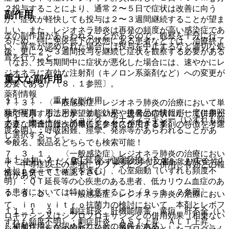
２投与することにより、通常２〜５日で症状は改善に向う
副作用
が、症状が軽快しても投与は２〜３週間継続することが望ま
しい。また、レジオネラ肺炎は再発の頻度が高い感染症であ
次の副作用があらわれることがあるので、観察を十分に行
るため、特に免疫低下の状態にある患者などでは、治療終了
い、異常が認められた場合には投与を中止するなど適切な処
後、更に２〜３週間投与を継続し症状を観察する必要がある
置を行うこと。
（なお、投与期間中に症状が悪化した場合には、速やかにレ
ジオネラに有効な注射剤（キノロン系薬剤など）への変更が
重大な副作用
必要である）〔８．１参照〕。
薬剤情報
１１．１． 重大な副作用
７．３． 〈一般感染症〉レジオネラ肺炎の治療において単
薬剤写真、用法用量、効能効果や後発品の情報が一度に参照
独で使用することが望ましいが、患者の症状に応じて併用が
１１．１．１． ショック、アナフィラキシー（いずれも頻
でき、関連情報へ簡単にアクセスができます。
必要な場合には次の報告を参考に併用する薬剤の特徴を考慮
度不明）：呼吸困難、痙攣、発赤等があらわれることがあ
し選択すること。
る。
一般名、製品名どちらでも検索可能！
７．３．１． 〈一般感染症〉レジオネラ肺炎の治療におい
１１．１．２． ＱＴ延長、心室頻拍（Ｔｏｒｓａｄｅ ｄ
※ ご使用いただく際に、必ず最新の添付文書および安全性
て、中等症以上の患者にリファンピシンと併用し有効との報
ｅ ｐｏｉｎｔｅｓを含む）、心室細動（いずれも頻度不
情報も併せてご確認下さい。
告がある。
明）：ＱＴ延長等の心疾患のある患者、低カリウム血症のあ
る患者においては特に注意すること〔９．１．２参照〕。
７．３．２． 〈一般感染症〉レジオネラ肺炎の治療におい
て、ｉｎ ｖｉｔｒｏ抗菌力の検討において、本剤とレボフ
１１．１．３． 劇症肝炎、肝機能障害、黄疸、肝不全（い
ロキサシン又はシプロフロキサシンとの併用効果（相乗ない
ずれも頻度不明）：劇症肝炎、ＡＳＴ上昇、ＡＬＴ上昇、
し相加作用）が認められたとの報告がある。
※本製品は疾病の診断・治療・予防を目的としたプログラム