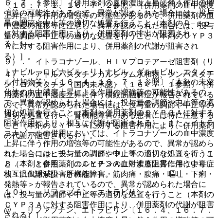
６．７．１参照〕［併用薬剤の血中濃度上昇に伴う作用の増
〔１６．７．１、１６．７．２参照〕［併用薬剤の血中濃度
強等の可能性があるので、異常が認められた場合には、投与
上昇に伴う作用の増強等の可能性があるので、併用薬剤の血
量の調節や中止等の適切な処置を行うこと（本剤のＰ−ｇｐ
中濃度の推移等に注意し、異常が認められた場合には、投与
に対する阻害作用により、併用薬剤の排出が阻害され
量の調節や中止等の適切な処置を行うこと（本剤のＣＹＰ３
る）］。
Ａに対する阻害作用により、併用薬剤の代謝が阻害され
る）］。
９）． イトラコナゾール、ＨＩＶプロテアーゼ阻害剤（リ
トナビル、ロピナビル・リトナビル、ダルナビル エタノー
４）． アトルバスタチンカルシウム水和物、シンバスタチ
ル付加物等）〔１６．４、１６．７．１参照〕［本剤の未変
ン、ロバスタチン（国内未承認）〔１６．７．１参照〕［併
化体の血中濃度上昇による作用の増強等の可能性があるの
用薬剤の血中濃度上昇に伴う横紋筋融解症が報告されている
で、異常が認められた場合には、投与量の調節や中止等の適
ので、異常が認められた場合には、投与量の調節や中止等の
切な処置を行うこと（本剤と併用薬剤のＣＹＰ３Ａに対する
適切な処置を行い、腎機能障害のある患者には特に注意する
阻害作用により、相互に代謝が阻害される）。また、イトラ
こと（本剤のＣＹＰ３Ａに対する阻害作用により、併用薬剤
コナゾールの併用においては、イトラコナゾールの血中濃度
の代謝が阻害される）］。
上昇に伴う作用の増強等の可能性があるので、異常が認めら
れた場合には、投与量の調節や中止等の適切な処置を行うこ
５）． コルヒチン〔２．３、９．２．１、９．３．１、１
と（本剤と併用薬剤のＣＹＰ３Ａに対する阻害作用により、
６．７．１参照〕［コルヒチンの血中濃度上昇に伴う中毒症
相互に代謝が阻害される）］。
状＜汎血球減少・肝機能障害・筋肉痛・腹痛・嘔吐・下痢・
発熱等＞が報告されているので、異常が認められた場合に
１０）． リファブチン、エトラビリン：
は、投与量の調節や中止等の適切な処置を行うこと（本剤の
ＣＹＰ３Ａに対する阻害作用により、併用薬剤の代謝が阻害
@． リファブチン、エトラビリン〔１６．４、１６．７．
される）］。