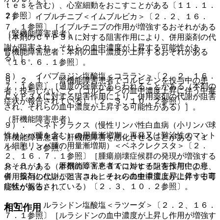
ｔｅｓを含む）、心室細動をおこすことがある〔１１．１．
２参照〕。
７）． イブルチニブ＜イムブルビカ＞〔２．２、１６．
７．１参照〕［イブルチニブの作用が増強するおそれがある
（腎機能障害患者）
（本剤のＣＹＰ３Ａに対する阻害作用により、併用薬剤の代
謝が阻害され、それらの血中濃度が上昇する可能性があ
腎機能障害患者：本剤の血中濃度が上昇するおそれがある
る）］。
〔１６．６．１参照〕。
８）． イバブラジン塩酸塩＜コララン＞〔２．２、１６．
９．２．１． 腎機能障害患者でコルヒチンを投与中の患
７．１参照〕［過度の徐脈があらわれることがある（本剤の
者：投与しないこと（コルヒチンの血中濃度上昇に伴う中毒
ＣＹＰ３Ａに対する阻害作用により、併用薬剤の代謝が阻害
症状が報告されている）〔２．３、１０．２参照〕。
され、それらの血中濃度が上昇する可能性がある）］。
（肝機能障害患者）
９）． ベネトクラクス（慢性リンパ性白血病（小リンパ球
性リンパ腫を含む）の用量漸増期、再発又は難治性のマント
肝機能障害患者：肝機能障害を悪化させることがある〔１
ル細胞リンパ腫の用量漸増期）＜ベネクレクスタ＞〔２．
１．１．３参照〕。
２、１６．７．１参照〕［腫瘍崩壊症候群の発現が増強する
９．３．１． 肝機能障害患者でコルヒチンを投与中の患
おそれがある（本剤のＣＹＰ３Ａに対する阻害作用により、
者：投与しないこと（コルヒチンの血中濃度上昇に伴う中毒
併用薬剤の代謝が阻害され、それらの血中濃度が上昇する可
症状が報告されている）〔２．３、１０．２参照〕。
能性がある）］。
１０）． ルラシドン塩酸塩＜ラツーダ＞〔２．２、１６．
相互作用
７．１参照〕［ルラシドンの血中濃度が上昇し作用が増強す