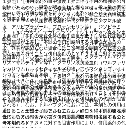
１参照〕［併用薬剤の血中濃度上昇に伴う作用の増強等の可
能性があるので、異常が認められた場合には、投与量の調節
６）． ベンゾジアゼピン系薬剤＜ＣＹＰ３Ａで代謝される
や中止等の適切な処置を行うこと（本剤のＣＹＰ３Ａに対す
薬剤＞（トリアゾラム、ミダゾラム等）、非定型抗精神病薬
る阻害作用により、併用薬剤の代謝が阻害される）］。
＜ＣＹＰ３Ａで代謝される薬剤＞（クエチアピンフマル酸
塩、アリピプラゾール、ブロナンセリン等）、ジソピラミ
A． リファブチン、エトラビリン〔１６．４、１６．７．
ド、トルバプタン、エプレレノン、エレトリプタン臭化水素
１参照〕［本剤の未変化体の血中濃度が低下し活性代謝物の
酸塩、カルシウム拮抗剤＜アゼルニジピンを除くＣＹＰ３Ａ
血中濃度が上昇し、本剤の作用が減弱する可能性があるの
で代謝される薬剤＞（ニフェジピン、ベラパミル塩酸塩
で、異常が認められた場合には、投与量の調節や中止等の適
等）、リオシグアト、ジエノゲスト、ホスホジエステラーゼ
切な処置を行うこと（併用薬剤のＣＹＰ３Ａ４に対する誘導
５阻害剤（シルデナフィルクエン酸塩、タダラフィル＜シア
作用により、本剤の代謝が促進される）］。
リス・ザルティア＞等）、クマリン系抗凝血剤（ワルファリ
ンカリウム）、ドセタキセル水和物、アベマシクリブ、オキ
１１）． リファンピシン、エファビレンツ、ネビラピン
シコドン塩酸塩水和物、フェンタニル／フェンタニルクエン
〔１６．４、１６．７．１参照〕［本剤の未変化体の血中濃
酸塩〔１６．７．１参照〕［併用薬剤の血中濃度上昇に伴う
度が低下し活性代謝物の血中濃度が上昇する可能性があり、
作用の増強等の可能性があるので、異常が認められた場合に
本剤の作用が減弱する可能性があるので、投与量の調節や中
は、投与量の調節や中止等の適切な処置を行うこと（本剤の
止等の適切な処置を行うこと（併用薬剤のＣＹＰ３Ａ４に対
ＣＹＰ３Ａに対する阻害作用により、併用薬剤の代謝が阻害
する誘導作用により、本剤の代謝が促進される）］。
される）。なお、トルバプタンにおいては、本剤との併用は
避けることが望ましいとされており、やむを得ず併用する場
１２）． 天然ケイ酸アルミニウム＜経口＞［本剤の吸収が
合においては、トルバプタンの用量調節を特に考慮すること
低下するとの報告がある（併用薬剤の吸着作用によるものと
（本剤のＣＹＰ３Ａに対する阻害作用により、併用薬剤の代
考えられる）］。