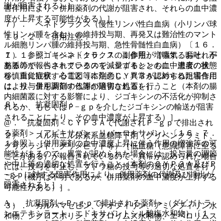
謝が阻害される）］。
害作用により、併用薬剤の代謝が阻害され、それらの血中濃
度が上昇する可能性がある）］。
７）． ベネトクラクス（慢性リンパ性白血病（小リンパ球
性リンパ腫を含む）の維持投与期、再発又は難治性のマント
１０．２． 併用注意：
ル細胞リンパ腫の維持投与期、急性骨髄性白血病）〔１６．
７．１参照〕［ベネトクラクスの副作用が増強するおそれが
１）． ジゴキシン〔１６．７．１参照〕［嘔気、嘔吐、不
あるので、ベネトクラクスを減量するとともに、患者の状態
整脈等が報告されているので、ジゴキシンの血中濃度の推
を慎重に観察すること（本剤のＣＹＰ３Ａに対する阻害作用
移、自覚症状、心電図等に注意し、異常が認められた場合に
により、併用薬剤の代謝が阻害される）］。
は、投与量を調節する等の適切な処置を行うこと（本剤の腸
内細菌叢に対する影響により、ジゴキシンの不活化が抑制さ
８）． 抗凝固剤：
れるか、もしくはＰ−ｇｐを介したジゴキシンの輸送が阻害
されることにより、その血中濃度が上昇する）］。
@． 抗凝固剤＜ＣＹＰ３Ａで代謝されＰ−ｇｐで排出され
る薬剤＞（アピキサバン、リバーロキサバン）〔１６．７．
２）． スルホニル尿素系血糖降下剤（グリベンクラミド、
１参照〕［併用薬剤の血中濃度上昇に伴う作用の増強等の可
グリクラジド、グリメピリド等）［低血糖（意識障害に至る
能性があるので、異常が認められた場合には、投与量の調節
ことがある）が報告されているので、異常が認められた場合
や中止等の適切な処置を行うこと（本剤のＣＹＰ３Ａ及びＰ
には、投与を中止し、ブドウ糖の投与等の適切な処置を行う
−ｇｐに対する阻害作用により、併用薬剤の代謝及び排出が
こと（機序は不明であるが、併用薬剤の血中濃度が上昇する
阻害される）］。
可能性がある）］。
A． 抗凝固剤＜Ｐ−ｇｐで排出される薬剤＞（ダビガトラ
３）． カルバマゼピン、テオフィリン、アミノフィリン水
ンエテキシラート、エドキサバントシル酸塩水和物）〔１
和物、シクロスポリン、タクロリムス水和物、エベロリムス