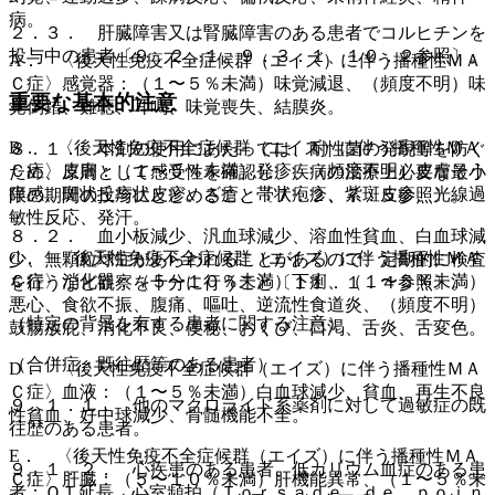
病。
２．３． 肝臓障害又は腎臓障害のある患者でコルヒチンを
投与中の患者〔９．２．１、９．３．１、１０．２参照〕。
A． 〈後天性免疫不全症候群（エイズ）に伴う播種性ＭＡ
Ｃ症〉感覚器：（１〜５％未満）味覚減退、（頻度不明）味
重要な基本的注意
覚倒錯、難聴、耳鳴、味覚喪失、結膜炎。
B． 〈後天性免疫不全症候群（エイズ）に伴う播種性ＭＡ
８．１． 本剤の使用にあたっては、耐性菌の発現等を防ぐ
Ｃ症〉皮膚：（１〜５％未満）発疹、（頻度不明）皮膚そう
ため、原則として感受性を確認し、疾病の治療上必要な最小
痒感、斑状丘疹状皮疹、ざ瘡、帯状疱疹、紫斑皮疹、光線過
限の期間の投与にとどめること〔７．２、７．５参照〕。
敏性反応、発汗。
８．２． 血小板減少、汎血球減少、溶血性貧血、白血球減
C． 〈後天性免疫不全症候群（エイズ）に伴う播種性ＭＡ
少、無顆粒球症があらわれることがあるので、定期的に検査
Ｃ症〉消化器：（５〜１０％未満）下痢、（１〜５％未満）
を行うなど観察を十分に行うこと〔１１．１．４参照〕。
悪心、食欲不振、腹痛、嘔吐、逆流性食道炎、（頻度不明）
（特定の背景を有する患者に関する注意）
鼓腸放屁、消化不良、便秘、おくび、口渇、舌炎、舌変色。
（合併症・既往歴等のある患者）
D． 〈後天性免疫不全症候群（エイズ）に伴う播種性ＭＡ
Ｃ症〉血液：（１〜５％未満）白血球減少、貧血、再生不良
９．１．１． 他のマクロライド系薬剤に対して過敏症の既
性貧血、好中球減少、骨髄機能不全。
往歴のある患者。
E． 〈後天性免疫不全症候群（エイズ）に伴う播種性ＭＡ
９．１．２． 心疾患のある患者、低カリウム血症のある患
Ｃ症〉肝臓：（５〜１０％未満）肝機能異常、（１〜５％未
者：ＱＴ延長、心室頻拍（Ｔｏｒｓａｄｅ ｄｅ ｐｏｉｎ