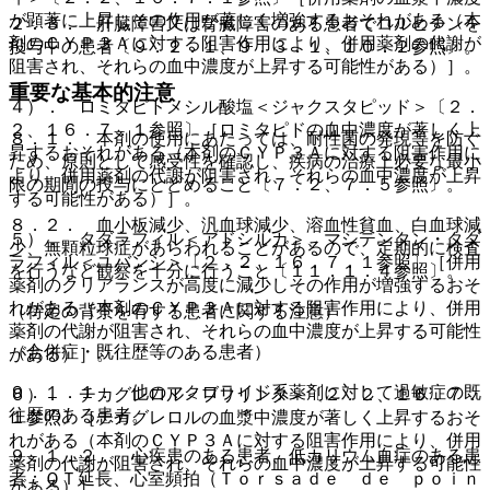
が顕著に上昇しその作用が著しく増強するおそれがある（本
２．３． 肝臓障害又は腎臓障害のある患者でコルヒチンを
剤のＣＹＰ３Ａに対する阻害作用により、併用薬剤の代謝が
投与中の患者〔９．２．１、９．３．１、１０．２参照〕。
阻害され、それらの血中濃度が上昇する可能性がある）］。
重要な基本的注意
４）． ロミタピドメシル酸塩＜ジャクスタピッド＞〔２．
２、１６．７．１参照〕［ロミタピドの血中濃度が著しく上
８．１． 本剤の使用にあたっては、耐性菌の発現等を防ぐ
昇するおそれがある（本剤のＣＹＰ３Ａに対する阻害作用に
ため、原則として感受性を確認し、疾病の治療上必要な最小
より、併用薬剤の代謝が阻害され、それらの血中濃度が上昇
限の期間の投与にとどめること〔７．２、７．５参照〕。
する可能性がある）］。
８．２． 血小板減少、汎血球減少、溶血性貧血、白血球減
５）． タダラフィル＜アドシルカ＞、マシテンタン・タダ
少、無顆粒球症があらわれることがあるので、定期的に検査
ラフィル＜ユバンシ＞〔２．２、１６．７．１参照〕［併用
を行うなど観察を十分に行うこと〔１１．１．４参照〕。
薬剤のクリアランスが高度に減少しその作用が増強するおそ
れがある（本剤のＣＹＰ３Ａに対する阻害作用により、併用
（特定の背景を有する患者に関する注意）
薬剤の代謝が阻害され、それらの血中濃度が上昇する可能性
（合併症・既往歴等のある患者）
がある）］。
９．１．１． 他のマクロライド系薬剤に対して過敏症の既
６）． チカグレロル＜ブリリンタ＞〔２．２、１６．７．
往歴のある患者。
１参照〕［チカグレロルの血漿中濃度が著しく上昇するおそ
れがある（本剤のＣＹＰ３Ａに対する阻害作用により、併用
９．１．２． 心疾患のある患者、低カリウム血症のある患
薬剤の代謝が阻害され、それらの血中濃度が上昇する可能性
者：ＱＴ延長、心室頻拍（Ｔｏｒｓａｄｅ ｄｅ ｐｏｉｎ
がある）］。