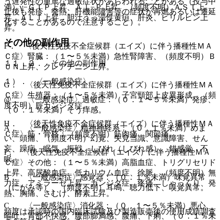
う遅発性の重篤な過敏症状があらわれることがある（投与中
満）γ−ＧＴＰ上昇、Ａｌ−Ｐ上昇、（頻度不明）ＡＳＴ上
止後も発疹、発熱、肝機能障害等の症状が再燃あるいは遷延
昇、ＡＬＴ上昇、胆汁うっ滞性黄疸、肝炎、ビリルビン上
化することがあるので注意すること）。
昇。
その他の副作用
F． 〈後天性免疫不全症候群（エイズ）に伴う播種性ＭＡ
Ｃ症〉腎臓：（１〜５％未満）急性腎障害、（頻度不明）Ｂ
１１．２． その他の副作用
ＵＮ上昇、クレアチニン上昇。
１）． 〈一般感染症〉
G． 〈後天性免疫不全症候群（エイズ）に伴う播種性ＭＡ
Ｃ症〉生殖器：（１〜５％未満）子宮頸部上皮異形成、（頻
@． 〈一般感染症〉過敏症：（０．１〜５％未満）発疹、
度不明）腟カンジダ症。
（０．１％未満）そう痒感。
H． 〈後天性免疫不全症候群（エイズ）に伴う播種性ＭＡ
A． 〈一般感染症〉精神神経系：（０．１％未満）めま
Ｃ症〉筋・骨格：（頻度不明）筋肉痛、関節痛。
い、頭痛、（頻度不明）幻覚、失見当識、意識障害、せん
妄、躁病、眠気、振戦、しびれ（しびれ感）、錯感覚、不
I． 〈後天性免疫不全症候群（エイズ）に伴う播種性ＭＡ
眠。
Ｃ症〉その他：（１〜５％未満）高脂血症、トリグリセリド
上昇、高尿酸血症、低カリウム血症、徐脈、（頻度不明）無
B． 〈一般感染症〉感覚器：（０．１％未満）味覚異常
力症、アミラーゼ上昇、カンジダ症、疼痛、しゃっくり、発
（にがみ等）、（頻度不明）耳鳴、聴力低下、嗅覚異常。
熱、胸痛、さむけ、酵素上昇。
C． 〈一般感染症〉消化器：（０．１〜５％未満）悪心、
頻度は承認時の国内臨床試験及び製造販売後の使用成績調査
嘔吐、胃部不快感、腹部膨満感、腹痛、下痢、（０．１％未