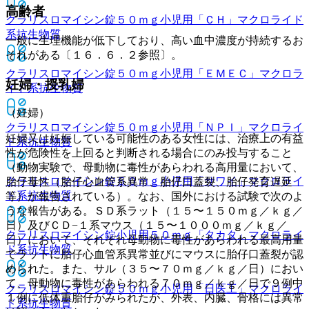
高齢者
クラリスロマイシン錠５０ｍｇ小児用「ＣＨ」
マクロライド
系抗生物質
一般に生理機能が低下しており、高い血中濃度が持続するお
それがある〔１６．６．２参照〕。
クラリスロマイシン錠５０ｍｇ小児用「ＥＭＥＣ」
マクロラ
妊婦・授乳婦
イド系抗生物質
（妊婦）
クラリスロマイシン錠５０ｍｇ小児用「ＮＰＩ」
マクロライ
妊婦又は妊娠している可能性のある女性には、治療上の有益
ド系抗生物質
性が危険性を上回ると判断される場合にのみ投与すること
（動物実験で、母動物に毒性があらわれる高用量において、
クラリスロマイシン錠５０ｍｇ小児用「サワイ」
マクロライ
胎仔毒性（胎仔心血管系異常、胎仔口蓋裂、胎仔発育遅延
ド系抗生物質
等）が報告されている）。なお、国外における試験で次のよ
うな報告がある。ＳＤ系ラット（１５〜１５０ｍｇ／ｋｇ／
日）及びＣＤ−１系マウス（１５〜１０００ｍｇ／ｋｇ／
クラリスロマイシン錠小児用５０ｍｇ「タカタ」
マクロライ
日）において、それぞれ母動物に毒性があらわれる最高用量
ド系抗生物質
でラットに胎仔心血管系異常並びにマウスに胎仔口蓋裂が認
められた。また、サル（３５〜７０ｍｇ／ｋｇ／日）におい
て、母動物に毒性があらわれる７０ｍｇ／ｋｇ／日で９例中
クラリスロマイシン錠５０ｍｇ小児用「日医工」
マクロライ
１例に低体重胎仔がみられたが、外表、内臓、骨格には異常
ド系抗生物質