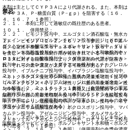
本剤は主としてＣＹＰ３Ａにより代謝される。また、本剤は
禁忌
ＣＹＰ３Ａ、Ｐ−糖蛋白質（Ｐ−ｇｐ）を阻害する〔１６．
４、１６．７．１参照〕。
２．１． 本剤に対して過敏症の既往歴のある患者。
１０．１． 併用禁忌：
２．２． ピモジド投与中、エルゴタミン酒石酸塩・無水カ
フェイン・イソプロピルアンチピリン投与中、ジヒドロエル
１）． ピモジド〔２．２、１６．７．１参照〕［ＱＴ延
ゴタミンメシル酸塩投与中、スボレキサント投与中、ダリド
長、心室性不整脈＜Ｔｏｒｓａｄｅ ｄｅ ｐｏｉｎｔｅｓ
レキサント塩酸塩投与中、ボルノレキサント水和物投与中、
を含む＞等の心血管系副作用が報告されている（本剤のＣＹ
ロミタピドメシル酸塩投与中、タダラフィル＜アドシルカ＞
Ｐ３Ａに対する阻害作用により、併用薬剤の代謝が阻害さ
投与中、マシテンタン・タダラフィル投与中、チカグレロル
れ、それらの血中濃度が上昇する可能性がある）］。
投与中、イブルチニブ投与中、イバブラジン塩酸塩投与中、
２）． エルゴタミン酒石酸塩・無水カフェイン・イソプロ
ベネトクラクス＜慢性リンパ性白血病の用量漸増期＞投与中
ピルアンチピリン＜クリアミン＞、ジヒドロエルゴタミンメ
（ベネトクラクス＜小リンパ球性リンパ腫の用量漸増期＞投
シル酸塩〔２．２、１６．７．１参照〕［血管攣縮等の重篤
与中を含む）、ベネトクラクス＜再発又は難治性のマントル
な副作用をおこすおそれがある（本剤のＣＹＰ３Ａに対する
細胞リンパ腫の用量漸増期＞投与中、ルラシドン塩酸塩投与
阻害作用により、併用薬剤の代謝が阻害され、それらの血中
中、アナモレリン塩酸塩投与中、フィネレノン投与中、イサ
濃度が上昇する可能性がある）］。
ブコナゾニウム硫酸塩投与中、ボクロスポリン投与中、マバ
カムテン投与中、アゼルニジピン投与中、オルメサルタン
３）． スボレキサント＜ベルソムラ＞、ダリドレキサント
メドキソミル・アゼルニジピン投与中、ロナファルニブ投与
塩酸塩＜クービビック＞、ボルノレキサント水和物＜ボルズ
中の患者〔１０．１参照〕。
ィ＞〔２．２、１６．７．１参照〕［併用薬剤の血漿中濃度