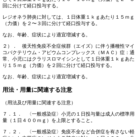
回に分けて経口投与する。
レジオネラ肺炎に対しては、１日体重１ｋｇあたり１５ｍｇ
（力価）を２〜３回に分けて経口投与する。
なお、年齢、症状により適宜増減する。
２）． 後天性免疫不全症候群（エイズ）に伴う播種性マイ
コバクテリウム・アビウムコンプレックス（ＭＡＣ）症：通
常、小児にはクラリスロマイシンとして１日体重１ｋｇあた
り１５ｍｇ（力価）を２回に分けて経口投与する。
なお、年齢、症状により適宜増減する。
用法・用量に関連する注意
（用法及び用量に関連する注意）
７．１． 〈一般感染症〉小児の１日投与量は成人の標準用
量（１日４００ｍｇ）を上限とすること。
７．２． 〈一般感染症〉免疫不全など合併症を有さない軽