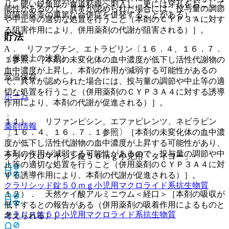
り、硬い鋭角部が食道粘膜へ刺入し、更には穿孔をおこして
能性があるので、異常が認められた場合には、投与量の調節
縦隔洞炎等の重篤な合併症を併発することがある）。
や中止等の適切な処置を行うこと（本剤のＣＹＰ３Ａに対す
る阻害作用により、併用薬剤の代謝が阻害される）］。
貯法
A． リファブチン、エトラビリン〔１６．４、１６．７．
（保管上の注意）
１参照〕［本剤の未変化体の血中濃度が低下し活性代謝物の
血中濃度が上昇し、本剤の作用が減弱する可能性があるの
室温保存。
で、異常が認められた場合には、投与量の調節や中止等の適
切な処置を行うこと（併用薬剤のＣＹＰ３Ａ４に対する誘導
ホーム
作用により、本剤の代謝が促進される）］。
１１）． リファンピシン、エファビレンツ、ネビラピン
薬剤情報
〔１６．４、１６．７．１参照〕［本剤の未変化体の血中濃
度が低下し活性代謝物の血中濃度が上昇する可能性があり、
本剤の作用が減弱する可能性があるので、投与量の調節や中
クラリスロマイシン錠５０ｍｇ小児用「タイヨー」
止等の適切な処置を行うこと（併用薬剤のＣＹＰ３Ａ４に対
する誘導作用により、本剤の代謝が促進される）］。
クラリシッド錠５０ｍｇ小児用
マクロライド系抗生物質
１２）． 天然ケイ酸アルミニウム＜経口＞［本剤の吸収が
低下するとの報告がある（併用薬剤の吸着作用によるものと
クラリス錠５０小児用
マクロライド系抗生物質
考えられる）］。