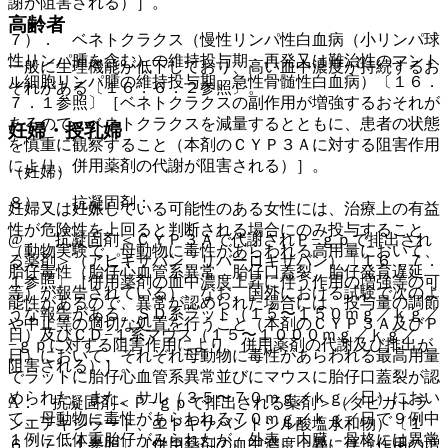
謝が阻害される）］。
高齢者
７）． ベネトクラクス（慢性リンパ性白血病（小リンパ球
性リンパ腫を含む）の維持投与期、再発又は難治性のマント
一般に生理機能が低下しており、高い血中濃度が持続するお
ル細胞リンパ腫の維持投与期、急性骨髄性白血病）〔１６．
それがある〔１６．６．２参照〕。
７．１参照〕［ベネトクラクスの副作用が増強するおそれが
あるので、ベネトクラクスを減量するとともに、患者の状態
妊婦・授乳婦
を慎重に観察すること（本剤のＣＹＰ３Ａに対する阻害作用
により、併用薬剤の代謝が阻害される）］。
（妊婦）
８）． 抗凝固剤：
妊婦又は妊娠している可能性のある女性には、治療上の有益
性が危険性を上回ると判断される場合にのみ投与すること
@． 抗凝固剤＜ＣＹＰ３Ａで代謝されＰ−ｇｐで排出され
（動物実験で、母動物に毒性があらわれる高用量において、
る薬剤＞（アピキサバン、リバーロキサバン）〔１６．７．
胎仔毒性（胎仔心血管系異常、胎仔口蓋裂、胎仔発育遅延
１参照〕［併用薬剤の血中濃度上昇に伴う作用の増強等の可
等）が報告されている）。なお、国外における試験で次のよ
能性があるので、異常が認められた場合には、投与量の調節
うな報告がある。ＳＤ系ラット（１５〜１５０ｍｇ／ｋｇ／
や中止等の適切な処置を行うこと（本剤のＣＹＰ３Ａ及びＰ
日）及びＣＤ−１系マウス（１５〜１０００ｍｇ／ｋｇ／
−ｇｐに対する阻害作用により、併用薬剤の代謝及び排出が
日）において、それぞれ母動物に毒性があらわれる最高用量
阻害される）］。
でラットに胎仔心血管系異常並びにマウスに胎仔口蓋裂が認
められた。また、サル（３５〜７０ｍｇ／ｋｇ／日）におい
A． 抗凝固剤＜Ｐ−ｇｐで排出される薬剤＞（ダビガトラ
て、母動物に毒性があらわれる７０ｍｇ／ｋｇ／日で９例中
ンエテキシラート、エドキサバントシル酸塩水和物）〔１
１例に低体重胎仔がみられたが、外表、内臓、骨格には異常
６．７．１参照〕［併用薬剤の血中濃度上昇に伴う作用の増