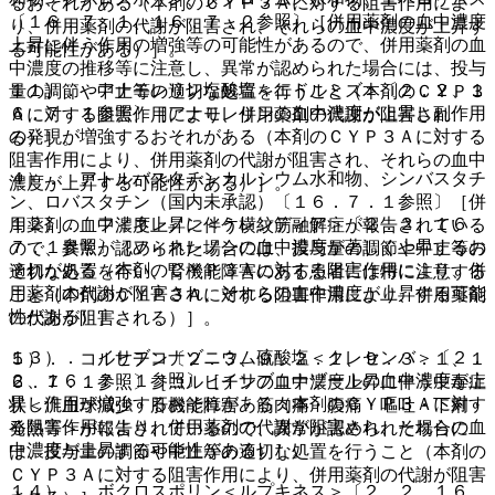
るおそれがある（本剤のＣＹＰ３Ａに対する阻害作用によ
〔１６．７．１、１６．７．２参照〕［併用薬剤の血中濃度
り、併用薬剤の代謝が阻害され、それらの血中濃度が上昇す
上昇に伴う作用の増強等の可能性があるので、併用薬剤の血
る可能性がある）］。
中濃度の推移等に注意し、異常が認められた場合には、投与
１１）． アナモレリン塩酸塩＜エドルミズ＞〔２．２、１
量の調節や中止等の適切な処置を行うこと（本剤のＣＹＰ３
６．７．１参照〕［アナモレリンの血中濃度が上昇し副作用
Ａに対する阻害作用により、併用薬剤の代謝が阻害され
の発現が増強するおそれがある（本剤のＣＹＰ３Ａに対する
る）］。
阻害作用により、併用薬剤の代謝が阻害され、それらの血中
４）． アトルバスタチンカルシウム水和物、シンバスタチ
濃度が上昇する可能性がある）］。
ン、ロバスタチン（国内未承認）〔１６．７．１参照〕［併
１２）． フィネレノン＜ケレンディア＞〔２．２、１６．
用薬剤の血中濃度上昇に伴う横紋筋融解症が報告されている
７．１参照〕［フィネレノンの血中濃度が著しく上昇するお
ので、異常が認められた場合には、投与量の調節や中止等の
それがある（本剤のＣＹＰ３Ａに対する阻害作用により、併
適切な処置を行い、腎機能障害のある患者には特に注意する
用薬剤の代謝が阻害され、それらの血中濃度が上昇する可能
こと（本剤のＣＹＰ３Ａに対する阻害作用により、併用薬剤
性がある）］。
の代謝が阻害される）］。
１３）． イサブコナゾニウム硫酸塩＜クレセンバ＞〔２．
５）． コルヒチン〔２．３、９．２．１、９．３．１、１
２、１６．７．１参照〕［イサブコナゾールの血中濃度が上
６．７．１参照〕［コルヒチンの血中濃度上昇に伴う中毒症
昇し作用が増強するおそれがある（本剤のＣＹＰ３Ａに対す
状＜汎血球減少・肝機能障害・筋肉痛・腹痛・嘔吐・下痢・
る阻害作用により、併用薬剤の代謝が阻害され、それらの血
発熱等＞が報告されているので、異常が認められた場合に
中濃度が上昇する可能性がある）］。
は、投与量の調節や中止等の適切な処置を行うこと（本剤の
ＣＹＰ３Ａに対する阻害作用により、併用薬剤の代謝が阻害
１４）． ボクロスポリン＜ルプキネス＞〔２．２、１６．