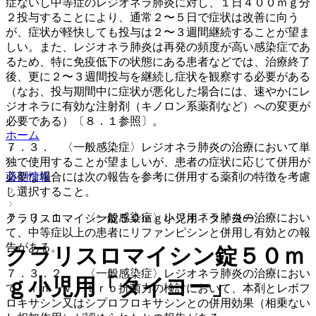
症ないし中等症のレジオネラ肺炎に対し、１日４００ｍｇ分
２投与することにより、通常２〜５日で症状は改善に向う
が、症状が軽快しても投与は２〜３週間継続することが望ま
しい。また、レジオネラ肺炎は再発の頻度が高い感染症であ
るため、特に免疫低下の状態にある患者などでは、治療終了
後、更に２〜３週間投与を継続し症状を観察する必要がある
（なお、投与期間中に症状が悪化した場合には、速やかにレ
ジオネラに有効な注射剤（キノロン系薬剤など）への変更が
必要である）〔８．１参照〕。
ホーム
７．３． 〈一般感染症〉レジオネラ肺炎の治療において単
独で使用することが望ましいが、患者の症状に応じて併用が
必要な場合には次の報告を参考に併用する薬剤の特徴を考慮
薬剤情報
し選択すること。
７．３．１． 〈一般感染症〉レジオネラ肺炎の治療におい
クラリスロマイシン錠５０ｍｇ小児用「タイヨー」
て、中等症以上の患者にリファンピシンと併用し有効との報
告がある。
クラリスロマイシン錠５０ｍ
７．３．２． 〈一般感染症〉レジオネラ肺炎の治療におい
ｇ小児用「タイヨー」
て、ｉｎ ｖｉｔｒｏ抗菌力の検討において、本剤とレボフ
ロキサシン又はシプロフロキサシンとの併用効果（相乗ない