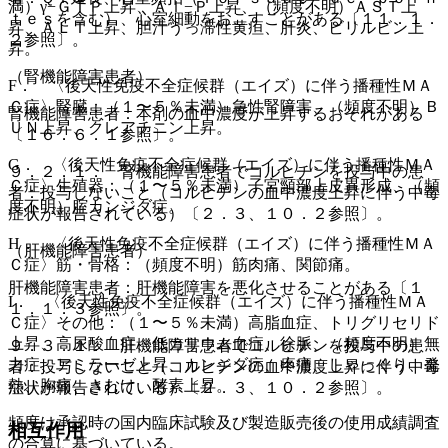
満）γ−ＧＴＰ上昇、Ａｌ−Ｐ上昇、（頻度不明）ＡＳＴ上
ｔｅｓを含む）、心室細動をおこすことがある〔１１．１．
昇、ＡＬＴ上昇、胆汁うっ滞性黄疸、肝炎、ビリルビン上
２参照〕。
昇。
（腎機能障害患者）
F． 〈後天性免疫不全症候群（エイズ）に伴う播種性ＭＡ
Ｃ症〉腎臓：（１〜５％未満）急性腎障害、（頻度不明）Ｂ
腎機能障害患者：本剤の血中濃度が上昇するおそれがある
ＵＮ上昇、クレアチニン上昇。
〔１６．６．１参照〕。
G． 〈後天性免疫不全症候群（エイズ）に伴う播種性ＭＡ
９．２．１． 腎機能障害患者でコルヒチンを投与中の患
Ｃ症〉生殖器：（１〜５％未満）子宮頸部上皮異形成、（頻
者：投与しないこと（コルヒチンの血中濃度上昇に伴う中毒
度不明）腟カンジダ症。
症状が報告されている）〔２．３、１０．２参照〕。
H． 〈後天性免疫不全症候群（エイズ）に伴う播種性ＭＡ
（肝機能障害患者）
Ｃ症〉筋・骨格：（頻度不明）筋肉痛、関節痛。
肝機能障害患者：肝機能障害を悪化させることがある〔１
I． 〈後天性免疫不全症候群（エイズ）に伴う播種性ＭＡ
１．１．３参照〕。
Ｃ症〉その他：（１〜５％未満）高脂血症、トリグリセリド
上昇、高尿酸血症、低カリウム血症、徐脈、（頻度不明）無
９．３．１． 肝機能障害患者でコルヒチンを投与中の患
力症、アミラーゼ上昇、カンジダ症、疼痛、しゃっくり、発
者：投与しないこと（コルヒチンの血中濃度上昇に伴う中毒
熱、胸痛、さむけ、酵素上昇。
症状が報告されている）〔２．３、１０．２参照〕。
頻度は承認時の国内臨床試験及び製造販売後の使用成績調査
相互作用
の合算に基づいている。