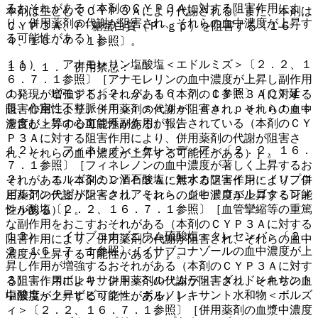
るおそれがある（本剤のＣＹＰ３Ａに対する阻害作用によ
本剤は主としてＣＹＰ３Ａにより代謝される。また、本剤は
り、併用薬剤の代謝が阻害され、それらの血中濃度が上昇す
ＣＹＰ３Ａ、Ｐ−糖蛋白質（Ｐ−ｇｐ）を阻害する〔１６．
る可能性がある）］。
４、１６．７．１参照〕。
１１）． アナモレリン塩酸塩＜エドルミズ＞〔２．２、１
１０．１． 併用禁忌：
６．７．１参照〕［アナモレリンの血中濃度が上昇し副作用
１）． ピモジド〔２．２、１６．７．１参照〕［ＱＴ延
の発現が増強するおそれがある（本剤のＣＹＰ３Ａに対する
長、心室性不整脈＜Ｔｏｒｓａｄｅ ｄｅ ｐｏｉｎｔｅｓ
阻害作用により、併用薬剤の代謝が阻害され、それらの血中
を含む＞等の心血管系副作用が報告されている（本剤のＣＹ
濃度が上昇する可能性がある）］。
Ｐ３Ａに対する阻害作用により、併用薬剤の代謝が阻害さ
１２）． フィネレノン＜ケレンディア＞〔２．２、１６．
れ、それらの血中濃度が上昇する可能性がある）］。
７．１参照〕［フィネレノンの血中濃度が著しく上昇するお
２）． エルゴタミン酒石酸塩・無水カフェイン・イソプロ
それがある（本剤のＣＹＰ３Ａに対する阻害作用により、併
ピルアンチピリン＜クリアミン＞、ジヒドロエルゴタミンメ
用薬剤の代謝が阻害され、それらの血中濃度が上昇する可能
シル酸塩〔２．２、１６．７．１参照〕［血管攣縮等の重篤
性がある）］。
な副作用をおこすおそれがある（本剤のＣＹＰ３Ａに対する
１３）． イサブコナゾニウム硫酸塩＜クレセンバ＞〔２．
阻害作用により、併用薬剤の代謝が阻害され、それらの血中
２、１６．７．１参照〕［イサブコナゾールの血中濃度が上
濃度が上昇する可能性がある）］。
昇し作用が増強するおそれがある（本剤のＣＹＰ３Ａに対す
３）． スボレキサント＜ベルソムラ＞、ダリドレキサント
る阻害作用により、併用薬剤の代謝が阻害され、それらの血
塩酸塩＜クービビック＞、ボルノレキサント水和物＜ボルズ
中濃度が上昇する可能性がある）］。
ィ＞〔２．２、１６．７．１参照〕［併用薬剤の血漿中濃度