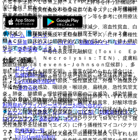
γ−ＧＴＰ上昇、ＬＤＨ上昇、Ａｌ−Ｐ上昇等を伴う肝機能障
ではありません。
害、黄疸、肝不全があらわれることがある〔９．３肝機能障
７．４． 〈後天性免疫不全症候群（エイズ）に伴う播種性
害患者の項参照〕。
ＭＡＣ症〉国内外の最新のガイドライン等を参考に併用療法
を行うこと。
１１．１．４． 血小板減少、汎血球減少、溶血性貧血、白
血球減少、無顆粒球症（いずれも頻度不明）〔８．２参
７．５． 〈後天性免疫不全症候群（エイズ）に伴う播種性
ホーム
ノート
照〕。
ＭＡＣ症〉臨床的又は細菌学的な改善が認められた後も継続
表・計算
レジメン
CTCAE
抗菌薬ガイド
ERマニュ
投与すべきである〔８．１参照〕。
アル
薬剤情報
ポスト
１１．１．５． 中毒性表皮壊死融解症（Ｔｏｘｉｃ Ｅｐ
ｉｄｅｒｍａｌ Ｎｅｃｒｏｌｙｓｉｓ：ＴＥＮ）、皮膚粘
効能・効果
新規登録
膜眼症候群（Ｓｔｅｖｅｎｓ−Ｊｏｈｎｓｏｎ症候群）、多
ログイン
形紅斑（いずれも頻度不明）：異常が認められた場合には、
１）． 一般感染症：表在性皮膚感染症、深在性皮膚感染
監修医師一覧
投与を中止し、副腎皮質ホルモン剤の投与等の適切な処置を
症、リンパ管炎・リンパ節炎、慢性膿皮症、外傷・熱傷及び
UpToDate特別割引
行うこと。
手術創等の二次感染、咽頭炎・喉頭炎、扁桃炎、急性気管支
運営会社
炎、肺炎、肺膿瘍、慢性呼吸器病変の二次感染、感染性腸
１１．１．６． ＰＩＥ症候群・間質性肺炎（いずれも頻度
© 2021 HOKUTO Inc. All rights reserved.
炎、中耳炎、副鼻腔炎、猩紅熱、百日咳。
不明）：発熱、咳嗽、呼吸困難、胸部Ｘ線異常、好酸球増多
利用規約
プライバシーポリシー
お問い合わせ
等があらわれることがあるので、このような症状があらわれ
２）． 後天性免疫不全症候群（エイズ）に伴う播種性マイ
ホーム
表・計算
レジメン
CTCAE
抗菌薬ガイド
た場合には、投与を中止し、副腎皮質ホルモン剤の投与等の
コバクテリウム・アビウムコンプレックス（ＭＡＣ）症：後
ERマニュアル
薬剤情報
ポスト
適切な処置を行うこと。
天性免疫不全症候群（エイズ）に伴う播種性マイコバクテリ
監修医師一覧
ウム・アビウムコンプレックス症（播種性ＭＡＣ症）。
１１．１．７． 偽膜性大腸炎、出血性大腸炎（いずれも頻
UpToDate特別割引