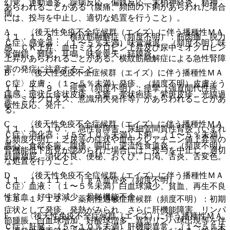
幻覚、運動過多、躁病反応、偏執反応、末梢神経炎、精神
あらわれることがある（腹痛、頻回の下痢があらわれた場合
病。
には、投与を中止し、適切な処置を行うこと）。
A． 〈後天性免疫不全症候群（エイズ）に伴う播種性ＭＡ
１１．１．８． 横紋筋融解症（頻度不明）：筋肉痛、脱力
Ｃ症〉感覚器：（１〜５％未満）味覚減退、（頻度不明）味
感、ＣＫ上昇、血中ミオグロビン上昇及び尿中ミオグロビン
覚倒錯、難聴、耳鳴、味覚喪失、結膜炎。
上昇があらわれることがある。横紋筋融解症による急性腎障
害の発症に注意すること。
B． 〈後天性免疫不全症候群（エイズ）に伴う播種性ＭＡ
Ｃ症〉皮膚：（１〜５％未満）発疹、（頻度不明）皮膚そう
１１．１．９． 痙攣（頻度不明）：痙攣（強直間代性痙
痒感、斑状丘疹状皮疹、ざ瘡、帯状疱疹、紫斑皮疹、光線過
攣、ミオクロヌス、意識消失発作等）があらわれることがあ
敏性反応、発汗。
る。
C． 〈後天性免疫不全症候群（エイズ）に伴う播種性ＭＡ
１１．１．１０． 急性腎障害、尿細管間質性腎炎（いずれ
Ｃ症〉消化器：（５〜１０％未満）下痢、（１〜５％未満）
も頻度不明）：乏尿等の症状や血中クレアチニン値上昇等の
悪心、食欲不振、腹痛、嘔吐、逆流性食道炎、（頻度不明）
腎機能低下所見が認められた場合には、投与を中止し、適切
鼓腸放屁、消化不良、便秘、おくび、口渇、舌炎、舌変色。
な処置を行うこと。
D． 〈後天性免疫不全症候群（エイズ）に伴う播種性ＭＡ
１１．１．１１． ＩｇＡ血管炎（頻度不明）。
Ｃ症〉血液：（１〜５％未満）白血球減少、貧血、再生不良
性貧血、好中球減少、骨髄機能不全。
１１．１．１２． 薬剤性過敏症症候群（頻度不明）：初期
症状として発疹、発熱がみられ、さらに肝機能障害、リンパ
E． 〈後天性免疫不全症候群（エイズ）に伴う播種性ＭＡ
節腫脹、白血球増加、好酸球増多、異型リンパ球出現等を伴
Ｃ症〉肝臓：（５〜１０％未満）肝機能異常、（１〜５％未