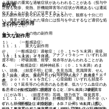
う遅発性の重篤な過敏症状があらわれることがある（投与中
副作用
止後も発疹、発熱、肝機能障害等の症状が再燃あるいは遷延
化することがあるので注意すること）。
次の副作用があらわれることがあるので、観察を十分に行
い、異常が認められた場合には投与を中止するなど適切な処
その他の副作用
置を行うこと。
１１．２． その他の副作用
重大な副作用
１）． 〈一般感染症〉
１１．１． 重大な副作用
@． 〈一般感染症〉過敏症：（０．１〜５％未満）発疹、
１１．１．１． ショック、アナフィラキシー（いずれも頻
（０．１％未満）そう痒感。
度不明）：呼吸困難、痙攣、発赤等があらわれることがあ
る。
A． 〈一般感染症〉精神神経系：（０．１％未満）めま
い、頭痛、（頻度不明）幻覚、失見当識、意識障害、せん
１１．１．２． ＱＴ延長、心室頻拍（Ｔｏｒｓａｄｅ ｄ
妄、躁病、眠気、振戦、しびれ（しびれ感）、錯感覚、不
ｅ ｐｏｉｎｔｅｓを含む）、心室細動（いずれも頻度不
眠。
明）：ＱＴ延長等の心疾患のある患者、低カリウム血症のあ
る患者においては特に注意すること〔９．１．２参照〕。
B． 〈一般感染症〉感覚器：（０．１％未満）味覚異常
（にがみ等）、（頻度不明）耳鳴、聴力低下、嗅覚異常。
１１．１．３． 劇症肝炎、肝機能障害、黄疸、肝不全（い
ずれも頻度不明）：劇症肝炎、ＡＳＴ上昇、ＡＬＴ上昇、
C． 〈一般感染症〉消化器：（０．１〜５％未満）悪心、
γ−ＧＴＰ上昇、ＬＤＨ上昇、Ａｌ−Ｐ上昇等を伴う肝機能障
嘔吐、胃部不快感、腹部膨満感、腹痛、下痢、（０．１％未