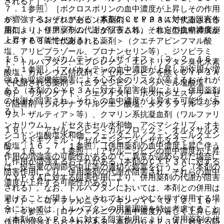
される）］。
７．１参照〕［ボクロスポリンの血中濃度が上昇しその作用
が増強するおそれがある（本剤のＣＹＰ３Ａに対する阻害作
６）． ベンゾジアゼピン系薬剤＜ＣＹＰ３Ａで代謝される
用により、併用薬剤の代謝が阻害され、それらの血中濃度が
薬剤＞（トリアゾラム、ミダゾラム等）、非定型抗精神病薬
上昇する可能性がある）］。
＜ＣＹＰ３Ａで代謝される薬剤＞（クエチアピンフマル酸
塩、アリピプラゾール、ブロナンセリン等）、ジソピラミ
１５）． マバカムテン＜カムザイオス＞〔２．２、１６．
ド、トルバプタン、エプレレノン、エレトリプタン臭化水素
７．１参照〕［マバカムテンの血中濃度が上昇し副作用が増
酸塩、カルシウム拮抗剤＜アゼルニジピンを除くＣＹＰ３Ａ
強され収縮機能障害による心不全のリスクが高まるおそれが
で代謝される薬剤＞（ニフェジピン、ベラパミル塩酸塩
ある（本剤のＣＹＰ３Ａに対する阻害作用により、併用薬剤
等）、リオシグアト、ジエノゲスト、ホスホジエステラーゼ
の代謝が阻害され、それらの血中濃度が上昇する可能性があ
５阻害剤（シルデナフィルクエン酸塩、タダラフィル＜シア
る）］。
リス・ザルティア＞等）、クマリン系抗凝血剤（ワルファリ
ンカリウム）、ドセタキセル水和物、アベマシクリブ、オキ
１６）． アゼルニジピン＜カルブロック＞、オルメサルタ
シコドン塩酸塩水和物、フェンタニル／フェンタニルクエン
ン メドキソミル・アゼルニジピン＜レザルタス＞〔２．
酸塩〔１６．７．１参照〕［併用薬剤の血中濃度上昇に伴う
２、１６．７．１参照〕［アゼルニジピンの血中濃度が上昇
作用の増強等の可能性があるので、異常が認められた場合に
し作用が増強するおそれがある（本剤のＣＹＰ３Ａに対する
は、投与量の調節や中止等の適切な処置を行うこと（本剤の
阻害作用により、併用薬剤の代謝が阻害され、それらの血中
ＣＹＰ３Ａに対する阻害作用により、併用薬剤の代謝が阻害
濃度が上昇する可能性がある）］。
される）。なお、トルバプタンにおいては、本剤との併用は
避けることが望ましいとされており、やむを得ず併用する場
１７）． ロナファルニブ＜ゾキンヴィ＞〔２．２、１６．
合においては、トルバプタンの用量調節を特に考慮すること
７．１参照〕［ロナファルニブの血中濃度が著しく上昇し副
（本剤のＣＹＰ３Ａに対する阻害作用により、併用薬剤の代
作用が増強するおそれがある（本剤のＣＹＰ３Ａに対する阻