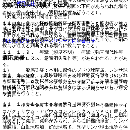
度不明）：偽膜性大腸炎、出血性大腸炎等の重篤な大腸炎が
運営会社
効能・効果に関連する注意
あらわれることがある（腹痛、頻回の下痢があらわれた場合
には、投与を中止し、適切な処置を行うこと）。
© 2021 HOKUTO Inc. All rights reserved.
（効能又は効果に関連する注意）
１１．１．８． 横紋筋融解症（頻度不明）：筋肉痛、脱力
※本製品は疾病の診断・治療・予防を目的としたプログラム
〈一般感染症：咽頭・喉頭炎、扁桃炎、急性気管支炎、感染
感、ＣＫ上昇、血中ミオグロビン上昇及び尿中ミオグロビン
ではありません。
性腸炎、中耳炎、副鼻腔炎〉「抗微生物薬適正使用の手引
上昇があらわれることがある。横紋筋融解症による急性腎障
き」を参照し、抗菌薬投与の必要性を判断した上で、本剤の
利用規約
プライバシーポリシー
お問い合わせ
害の発症に注意すること。
投与が適切と判断される場合に投与すること。
１１．１．９． 痙攣（頻度不明）：痙攣（強直間代性痙
適応菌種
攣、ミオクロヌス、意識消失発作等）があらわれることがあ
る。
１）． 一般感染症：本剤に感性のブドウ球菌属、レンサ球
１１．１．１０． 急性腎障害、尿細管間質性腎炎（いずれ
菌属、肺炎球菌、モラクセラ・カタラーリス（ブランハメ
も頻度不明）：乏尿等の症状や血中クレアチニン値上昇等の
ラ・カタラーリス）、インフルエンザ菌、レジオネラ属、百
腎機能低下所見が認められた場合には、投与を中止し、適切
日咳菌、カンピロバクター属、クラミジア属、マイコプラズ
な処置を行うこと。
マ属。
１１．１．１１． ＩｇＡ血管炎（頻度不明）。
２）． 後天性免疫不全症候群（エイズ）に伴う播種性マイ
コバクテリウム・アビウムコンプレックス（ＭＡＣ）症：本
１１．１．１２． 薬剤性過敏症症候群（頻度不明）：初期
剤に感性のマイコバクテリウム・アビウムコンプレックス
症状として発疹、発熱がみられ、さらに肝機能障害、リンパ
（ＭＡＣ）。
節腫脹、白血球増加、好酸球増多、異型リンパ球出現等を伴