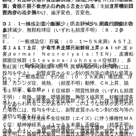
害、黄疸、肝不全があらわれることがある〔９．３肝機能障
満）食欲不振、軟便、口内炎、舌炎、口渇、（頻度不明）口
害患者の項参照〕。
腔内びらん、胸やけ、歯牙変色、舌変色。
１１．１．４． 血小板減少、汎血球減少、溶血性貧血、白
D． 〈一般感染症〉血液：（０．１〜５％未満）好酸球増
血球減少、無顆粒球症（いずれも頻度不明）〔８．２参
多。
照〕。
E． 〈一般感染症〉肝臓：（０．１〜５％未満）ＡＳＴ上
１１．１．５． 中毒性表皮壊死融解症（Ｔｏｘｉｃ Ｅｐ
昇、ＡＬＴ上昇、γ−ＧＴＰ上昇、ＬＤＨ上昇、Ａｌ−Ｐ上
ｉｄｅｒｍａｌ Ｎｅｃｒｏｌｙｓｉｓ：ＴＥＮ）、皮膚粘
昇。
膜眼症候群（Ｓｔｅｖｅｎｓ−Ｊｏｈｎｓｏｎ症候群）、多
F． 〈一般感染症〉筋・骨格：（頻度不明）筋肉痛。
形紅斑（いずれも頻度不明）：異常が認められた場合には、
投与を中止し、副腎皮質ホルモン剤の投与等の適切な処置を
G． 〈一般感染症〉その他：（０．１％未満）倦怠感、浮
行うこと。
腫、カンジダ症、発熱、（頻度不明）動悸、ＣＫ上昇、脱
毛、頻尿、低血糖。
１１．１．６． ＰＩＥ症候群・間質性肺炎（いずれも頻度
不明）：発熱、咳嗽、呼吸困難、胸部Ｘ線異常、好酸球増多
２）． 〈後天性免疫不全症候群（エイズ）に伴う播種性Ｍ
等があらわれることがあるので、このような症状があらわれ
ＡＣ症〉
た場合には、投与を中止し、副腎皮質ホルモン剤の投与等の
適切な処置を行うこと。
@． 〈後天性免疫不全症候群（エイズ）に伴う播種性ＭＡ
Ｃ症〉精神神経系：（１〜５％未満）不眠症、（頻度不明）
１１．１．７． 偽膜性大腸炎、出血性大腸炎（いずれも頻
頭痛、めまい、激越、神経過敏症、感覚異常、痙攣、妄想、
度不明）：偽膜性大腸炎、出血性大腸炎等の重篤な大腸炎が