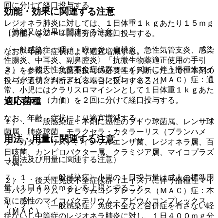
回に分けて経口投与する。
効能・効果に関連する注意
レジオネラ肺炎に対しては、１日体重１ｋｇあたり１５ｍｇ
（効能又は効果に関連する注意）
（力価）を２〜３回に分けて経口投与する。
〈一般感染症：咽頭・喉頭炎、扁桃炎、急性気管支炎、感染
なお、年齢、症状により適宜増減する。
性腸炎、中耳炎、副鼻腔炎〉「抗微生物薬適正使用の手引
２）． 後天性免疫不全症候群（エイズ）に伴う播種性マイ
き」を参照し、抗菌薬投与の必要性を判断した上で、本剤の
コバクテリウム・アビウムコンプレックス（ＭＡＣ）症：通
投与が適切と判断される場合に投与すること。
常、小児にはクラリスロマイシンとして１日体重１ｋｇあた
り１５ｍｇ（力価）を２回に分けて経口投与する。
適応菌種
なお、年齢、症状により適宜増減する。
１）． 一般感染症：本剤に感性のブドウ球菌属、レンサ球
菌属、肺炎球菌、モラクセラ・カタラーリス（ブランハメ
用法・用量に関連する注意
ラ・カタラーリス）、インフルエンザ菌、レジオネラ属、百
日咳菌、カンピロバクター属、クラミジア属、マイコプラズ
（用法及び用量に関連する注意）
マ属。
７．１． 〈一般感染症〉小児の１日投与量は成人の標準用
２）． 後天性免疫不全症候群（エイズ）に伴う播種性マイ
量（１日４００ｍｇ）を上限とすること。
コバクテリウム・アビウムコンプレックス（ＭＡＣ）症：本
剤に感性のマイコバクテリウム・アビウムコンプレックス
７．２． 〈一般感染症〉免疫不全など合併症を有さない軽
（ＭＡＣ）。
症ないし中等症のレジオネラ肺炎に対し、１日４００ｍｇ分