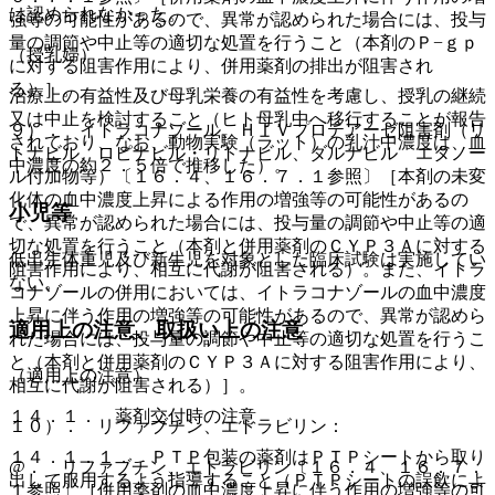
は認められなかった。
強等の可能性があるので、異常が認められた場合には、投与
量の調節や中止等の適切な処置を行うこと（本剤のＰ−ｇｐ
（授乳婦）
に対する阻害作用により、併用薬剤の排出が阻害され
る）］。
治療上の有益性及び母乳栄養の有益性を考慮し、授乳の継続
又は中止を検討すること（ヒト母乳中へ移行することが報告
９）． イトラコナゾール、ＨＩＶプロテアーゼ阻害剤（リ
されており、なお、動物実験（ラット）の乳汁中濃度は、血
トナビル、ロピナビル・リトナビル、ダルナビル エタノー
中濃度の約２．５倍で推移した）。
ル付加物等）〔１６．４、１６．７．１参照〕［本剤の未変
化体の血中濃度上昇による作用の増強等の可能性があるの
小児等
で、異常が認められた場合には、投与量の調節や中止等の適
切な処置を行うこと（本剤と併用薬剤のＣＹＰ３Ａに対する
低出生体重児及び新生児を対象とした臨床試験は実施してい
阻害作用により、相互に代謝が阻害される）。また、イトラ
ない。
コナゾールの併用においては、イトラコナゾールの血中濃度
上昇に伴う作用の増強等の可能性があるので、異常が認めら
適用上の注意、取扱い上の注意
れた場合には、投与量の調節や中止等の適切な処置を行うこ
と（本剤と併用薬剤のＣＹＰ３Ａに対する阻害作用により、
（適用上の注意）
相互に代謝が阻害される）］。
１４．１． 薬剤交付時の注意
１０）． リファブチン、エトラビリン：
１４．１．１． ＰＴＰ包装の薬剤はＰＴＰシートから取り
@． リファブチン、エトラビリン〔１６．４、１６．７．
出して服用するよう指導すること（ＰＴＰシートの誤飲によ
１参照〕［併用薬剤の血中濃度上昇に伴う作用の増強等の可