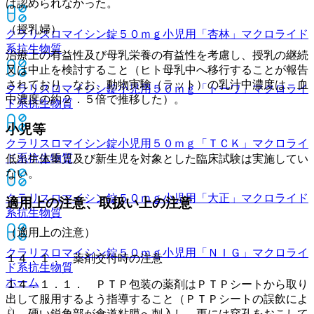
は認められなかった。
（授乳婦）
クラリスロマイシン錠５０ｍｇ小児用「杏林」
マクロライド
系抗生物質
治療上の有益性及び母乳栄養の有益性を考慮し、授乳の継続
又は中止を検討すること（ヒト母乳中へ移行することが報告
されており、なお、動物実験（ラット）の乳汁中濃度は、血
クラリスロマイシン錠小児用５０ｍｇ「トーワ」
マクロライ
中濃度の約２．５倍で推移した）。
ド系抗生物質
小児等
クラリスロマイシン錠小児用５０ｍｇ「ＴＣＫ」
マクロライ
ド系抗生物質
低出生体重児及び新生児を対象とした臨床試験は実施してい
ない。
クラリスロマイシン錠５０ｍｇ小児用「大正」
マクロライド
適用上の注意、取扱い上の注意
系抗生物質
（適用上の注意）
クラリスロマイシン錠５０ｍｇ小児用「ＮＩＧ」
マクロライ
１４．１． 薬剤交付時の注意
ド系抗生物質
ホーム
１４．１．１． ＰＴＰ包装の薬剤はＰＴＰシートから取り
出して服用するよう指導すること（ＰＴＰシートの誤飲によ
り、硬い鋭角部が食道粘膜へ刺入し、更には穿孔をおこして