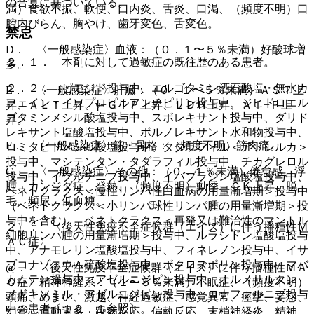
の合算に基づいている。
満）食欲不振、軟便、口内炎、舌炎、口渇、（頻度不明）口
腔内びらん、胸やけ、歯牙変色、舌変色。
禁忌
D． 〈一般感染症〉血液：（０．１〜５％未満）好酸球増
２．１． 本剤に対して過敏症の既往歴のある患者。
多。
２．２． ピモジド投与中、エルゴタミン酒石酸塩・無水カ
E． 〈一般感染症〉肝臓：（０．１〜５％未満）ＡＳＴ上
フェイン・イソプロピルアンチピリン投与中、ジヒドロエル
昇、ＡＬＴ上昇、γ−ＧＴＰ上昇、ＬＤＨ上昇、Ａｌ−Ｐ上
ゴタミンメシル酸塩投与中、スボレキサント投与中、ダリド
昇。
レキサント塩酸塩投与中、ボルノレキサント水和物投与中、
F． 〈一般感染症〉筋・骨格：（頻度不明）筋肉痛。
ロミタピドメシル酸塩投与中、タダラフィル＜アドシルカ＞
投与中、マシテンタン・タダラフィル投与中、チカグレロル
G． 〈一般感染症〉その他：（０．１％未満）倦怠感、浮
投与中、イブルチニブ投与中、イバブラジン塩酸塩投与中、
腫、カンジダ症、発熱、（頻度不明）動悸、ＣＫ上昇、脱
ベネトクラクス＜慢性リンパ性白血病の用量漸増期＞投与中
毛、頻尿、低血糖。
（ベネトクラクス＜小リンパ球性リンパ腫の用量漸増期＞投
与中を含む）、ベネトクラクス＜再発又は難治性のマントル
２）． 〈後天性免疫不全症候群（エイズ）に伴う播種性Ｍ
細胞リンパ腫の用量漸増期＞投与中、ルラシドン塩酸塩投与
ＡＣ症〉
中、アナモレリン塩酸塩投与中、フィネレノン投与中、イサ
ブコナゾニウム硫酸塩投与中、ボクロスポリン投与中、マバ
@． 〈後天性免疫不全症候群（エイズ）に伴う播種性ＭＡ
カムテン投与中、アゼルニジピン投与中、オルメサルタン
Ｃ症〉精神神経系：（１〜５％未満）不眠症、（頻度不明）
メドキソミル・アゼルニジピン投与中、ロナファルニブ投与
頭痛、めまい、激越、神経過敏症、感覚異常、痙攣、妄想、
中の患者〔１０．１参照〕。
幻覚、運動過多、躁病反応、偏執反応、末梢神経炎、精神