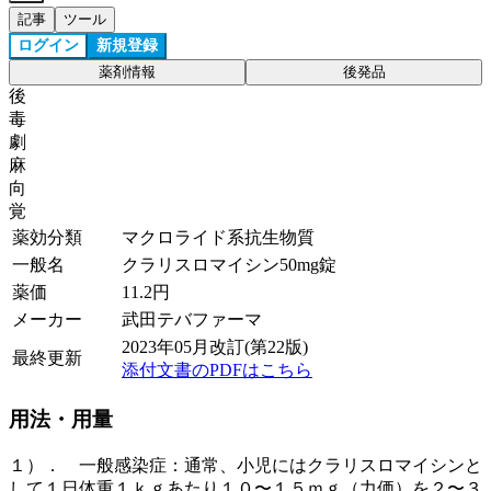
記事
ツール
ログイン
新規登録
薬剤情報
後発品
後
毒
劇
麻
向
覚
薬効分類
マクロライド系抗生物質
一般名
クラリスロマイシン50mg錠
薬価
11.2
円
メーカー
武田テバファーマ
2023年05月改訂(第22版)
最終更新
添付文書のPDFはこちら
用法・用量
１）． 一般感染症：通常、小児にはクラリスロマイシンと
して１日体重１ｋｇあたり１０〜１５ｍｇ（力価）を２〜３