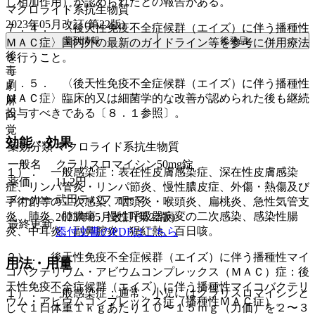
し相加作用）が認められたとの報告がある。
マクロライド系抗生物質
2023年05月改訂(第22版)
７．４． 〈後天性免疫不全症候群（エイズ）に伴う播種性
薬剤情報
後発品
ＭＡＣ症〉国内外の最新のガイドライン等を参考に併用療法
後
を行うこと。
毒
７．５． 〈後天性免疫不全症候群（エイズ）に伴う播種性
劇
ＭＡＣ症〉臨床的又は細菌学的な改善が認められた後も継続
麻
投与すべきである〔８．１参照〕。
向
覚
効能・効果
薬効分類
マクロライド系抗生物質
一般名
クラリスロマイシン50mg錠
１）． 一般感染症：表在性皮膚感染症、深在性皮膚感染
薬価
11.2
円
症、リンパ管炎・リンパ節炎、慢性膿皮症、外傷・熱傷及び
メーカー
武田テバファーマ
手術創等の二次感染、咽頭炎・喉頭炎、扁桃炎、急性気管支
炎、肺炎、肺膿瘍、慢性呼吸器病変の二次感染、感染性腸
2023年05月改訂(第22版)
最終更新
炎、中耳炎、副鼻腔炎、猩紅熱、百日咳。
添付文書のPDFはこちら
２）． 後天性免疫不全症候群（エイズ）に伴う播種性マイ
用法・用量
コバクテリウム・アビウムコンプレックス（ＭＡＣ）症：後
天性免疫不全症候群（エイズ）に伴う播種性マイコバクテリ
１）． 一般感染症：通常、小児にはクラリスロマイシンと
ウム・アビウムコンプレックス症（播種性ＭＡＣ症）。
して１日体重１ｋｇあたり１０〜１５ｍｇ（力価）を２〜３