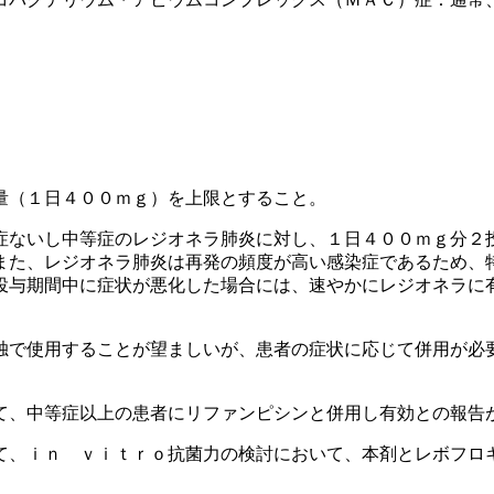
量（１日４００ｍｇ）を上限とすること。
症ないし中等症のレジオネラ肺炎に対し、１日４００ｍｇ分２
また、レジオネラ肺炎は再発の頻度が高い感染症であるため、
投与期間中に症状が悪化した場合には、速やかにレジオネラに
独で使用することが望ましいが、患者の症状に応じて併用が必
て、中等症以上の患者にリファンピシンと併用し有効との報告
て、ｉｎ ｖｉｔｒｏ抗菌力の検討において、本剤とレボフロ