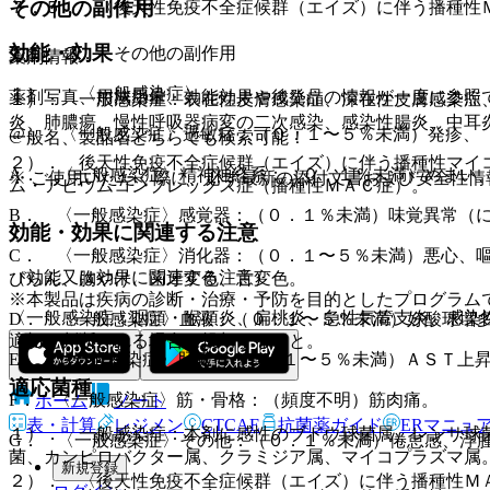
その他の副作用
７．５． 〈後天性免疫不全症候群（エイズ）に伴う播種性
効能・効果
１１．２． その他の副作用
薬剤情報
１）． 〈一般感染症〉
薬剤写真、用法用量、効能効果や後発品の情報が一度に参照
１）． 一般感染症：表在性皮膚感染症、深在性皮膚感染症
炎、肺膿瘍、慢性呼吸器病変の二次感染、感染性腸炎、中耳
@． 〈一般感染症〉過敏症：（０．１〜５％未満）発疹、
一般名、製品名どちらでも検索可能！
２）． 後天性免疫不全症候群（エイズ）に伴う播種性マイ
A． 〈一般感染症〉精神神経系：（０．１％未満）めまい
※ ご使用いただく際に、必ず最新の添付文書および安全性情
ム・アビウムコンプレックス症（播種性ＭＡＣ症）。
B． 〈一般感染症〉感覚器：（０．１％未満）味覚異常（
効能・効果に関連する注意
C． 〈一般感染症〉消化器：（０．１〜５％未満）悪心、
（効能又は効果に関連する注意）
びらん、胸やけ、歯牙変色、舌変色。
※本製品は疾病の診断・治療・予防を目的としたプログラム
〈一般感染症：咽頭・喉頭炎、扁桃炎、急性気管支炎、感染
D． 〈一般感染症〉血液：（０．１〜５％未満）好酸球増
適切と判断される場合に投与すること。
E． 〈一般感染症〉肝臓：（０．１〜５％未満）ＡＳＴ上昇
適応菌種
F． 〈一般感染症〉筋・骨格：（頻度不明）筋肉痛。
ホーム
ノート
表・計算
レジメン
CTCAE
抗菌薬ガイド
ERマニュ
１）． 一般感染症：本剤に感性のブドウ球菌属、レンサ球
G． 〈一般感染症〉その他：（０．１％未満）倦怠感、浮
菌、カンピロバクター属、クラミジア属、マイコプラズマ属
新規登録
２）． 〈後天性免疫不全症候群（エイズ）に伴う播種性Ｍ