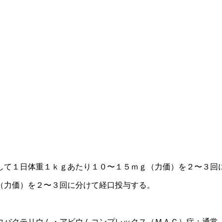
して１日体重１ｋｇあたり１０〜１５ｍｇ（力価）を２〜３回
（力価）を２〜３回に分けて経口投与する。
コバクテリウム・アビウムコンプレックス（ＭＡＣ）症：通常