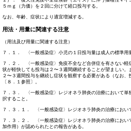
５ｍｇ（力価）を２回に分けて経口投与する。
なお、年齢、症状により適宜増減する。
用法・用量に関連する注意
（用法及び用量に関連する注意）
７．１． 〈一般感染症〉小児の１日投与量は成人の標準用
７．２． 〈一般感染症〉免疫不全など合併症を有さない軽
状が軽快しても投与は２〜３週間継続することが望ましい。
２〜３週間投与を継続し症状を観察する必要がある（なお、
〔８．１参照〕。
７．３． 〈一般感染症〉レジオネラ肺炎の治療において単
択すること。
７．３．１． 〈一般感染症〉レジオネラ肺炎の治療におい
７．３．２． 〈一般感染症〉レジオネラ肺炎の治療におい
加作用）が認められたとの報告がある。