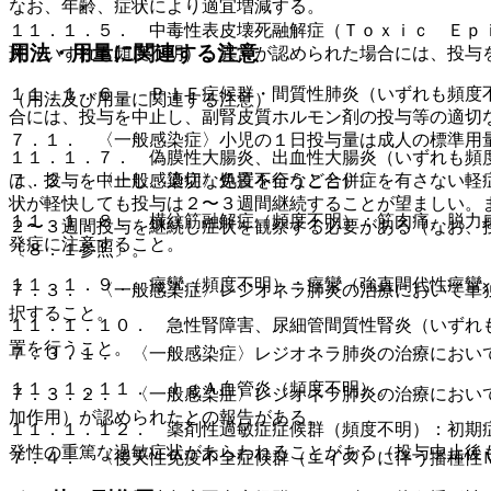
なお、年齢、症状により適宜増減する。
１１．１．５． 中毒性表皮壊死融解症（Ｔｏｘｉｃ Ｅｐ
用法・用量に関連する注意
斑（いずれも頻度不明）：異常が認められた場合には、投与
１１．１．６． ＰＩＥ症候群・間質性肺炎（いずれも頻度
（用法及び用量に関連する注意）
合には、投与を中止し、副腎皮質ホルモン剤の投与等の適切
７．１． 〈一般感染症〉小児の１日投与量は成人の標準用
１１．１．７． 偽膜性大腸炎、出血性大腸炎（いずれも頻
７．２． 〈一般感染症〉免疫不全など合併症を有さない軽
は、投与を中止し、適切な処置を行うこと）。
状が軽快しても投与は２〜３週間継続することが望ましい。
１１．１．８． 横紋筋融解症（頻度不明）：筋肉痛、脱力
２〜３週間投与を継続し症状を観察する必要がある（なお、
発症に注意すること。
〔８．１参照〕。
１１．１．９． 痙攣（頻度不明）：痙攣（強直間代性痙攣
７．３． 〈一般感染症〉レジオネラ肺炎の治療において単
択すること。
１１．１．１０． 急性腎障害、尿細管間質性腎炎（いずれ
置を行うこと。
７．３．１． 〈一般感染症〉レジオネラ肺炎の治療におい
１１．１．１１． ＩｇＡ血管炎（頻度不明）。
７．３．２． 〈一般感染症〉レジオネラ肺炎の治療におい
加作用）が認められたとの報告がある。
１１．１．１２． 薬剤性過敏症症候群（頻度不明）：初期
発性の重篤な過敏症状があらわれることがある（投与中止後
７．４． 〈後天性免疫不全症候群（エイズ）に伴う播種性