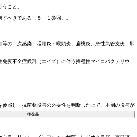
行うこと。
与すべきである〔８．１参照〕。
創等の二次感染、咽頭炎・喉頭炎、扁桃炎、急性気管支炎、肺
性免疫不全症候群（エイズ）に伴う播種性マイコバクテリウ
を参照し、抗菌薬投与の必要性を判断した上で、本剤の投与が
後発品