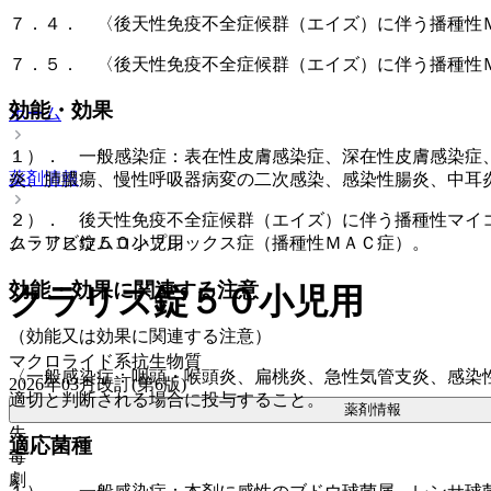
７．４． 〈後天性免疫不全症候群（エイズ）に伴う播種性
７．５． 〈後天性免疫不全症候群（エイズ）に伴う播種性
効能・効果
ホーム
１）． 一般感染症：表在性皮膚感染症、深在性皮膚感染症
薬剤情報
炎、肺膿瘍、慢性呼吸器病変の二次感染、感染性腸炎、中耳
２）． 後天性免疫不全症候群（エイズ）に伴う播種性マイ
クラリス錠５０小児用
ム・アビウムコンプレックス症（播種性ＭＡＣ症）。
効能・効果に関連する注意
クラリス錠５０小児用
（効能又は効果に関連する注意）
マクロライド系抗生物質
〈一般感染症：咽頭・喉頭炎、扁桃炎、急性気管支炎、感染
2026年03月改訂(第6版)
適切と判断される場合に投与すること。
薬剤情報
先
適応菌種
毒
劇