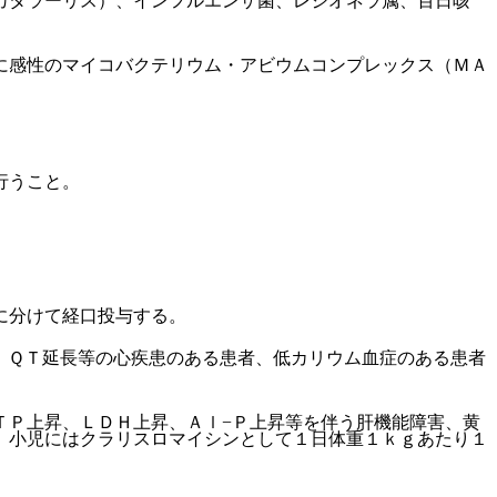
カタラーリス）、インフルエンザ菌、レジオネラ属、百日咳
に感性のマイコバクテリウム・アビウムコンプレックス（ＭＡ
行うこと。
に分けて経口投与する。
：ＱＴ延長等の心疾患のある患者、低カリウム血症のある患者
ＴＰ上昇、ＬＤＨ上昇、Ａｌ−Ｐ上昇等を伴う肝機能障害、黄
、小児にはクラリスロマイシンとして１日体重１ｋｇあたり１