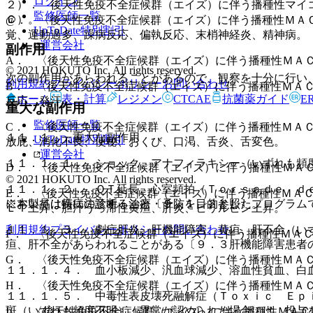
ログイン
２）． 後天性免疫不全症候群（エイズ）に伴う播種性マイ
監修医師一覧
Ｃ）。
@． 〈後天性免疫不全症候群（エイズ）に伴う播種性ＭＡ
UpToDate特別割引
覚、運動過多、躁病反応、偏執反応、末梢神経炎、精神病。
運営会社
副作用
A． 〈後天性免疫不全症候群（エイズ）に伴う播種性ＭＡ
© 2021 HOKUTO Inc. All rights reserved.
次の副作用があらわれることがあるので、観察を十分に行い
利用規約
プライバシーポリシー
お問い合わせ
B． 〈後天性免疫不全症候群（エイズ）に伴う播種性ＭＡ
ホーム
表・計算
レジメン
CTCAE
抗菌薬ガイド
E
反応、発汗。
重大な副作用
監修医師一覧
C． 〈後天性免疫不全症候群（エイズ）に伴う播種性ＭＡ
１１．１． 重大な副作用
UpToDate特別割引
放屁、消化不良、便秘、おくび、口渇、舌炎、舌変色。
運営会社
１１．１．１． ショック、アナフィラキシー（いずれも頻
D． 〈後天性免疫不全症候群（エイズ）に伴う播種性ＭＡ
© 2021 HOKUTO Inc. All rights reserved.
１１．１．２． ＱＴ延長、心室頻拍（Ｔｏｒｓａｄｅ ｄ
E． 〈後天性免疫不全症候群（エイズ）に伴う播種性ＭＡＣ
※本製品は疾病の診断・治療・予防を目的としたプログラム
においては特に注意すること〔９．１．２参照〕。
ＬＴ上昇、胆汁うっ滞性黄疸、肝炎、ビリルビン上昇。
利用規約
プライバシーポリシー
お問い合わせ
１１．１．３． 劇症肝炎、肝機能障害、黄疸、肝不全（い
F． 〈後天性免疫不全症候群（エイズ）に伴う播種性ＭＡ
疸、肝不全があらわれることがある〔９．３肝機能障害患者
G． 〈後天性免疫不全症候群（エイズ）に伴う播種性ＭＡ
１１．１．４． 血小板減少、汎血球減少、溶血性貧血、白
H． 〈後天性免疫不全症候群（エイズ）に伴う播種性ＭＡ
１１．１．５． 中毒性表皮壊死融解症（Ｔｏｘｉｃ Ｅｐ
斑（いずれも頻度不明）：異常が認められた場合には、投与
I． 〈後天性免疫不全症候群（エイズ）に伴う播種性ＭＡ