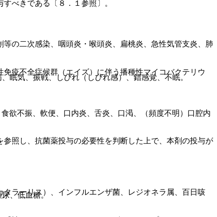
与すべきである〔８．１参照〕。
創等の二次感染、咽頭炎・喉頭炎、扁桃炎、急性気管支炎、肺
性免疫不全症候群（エイズ）に伴う播種性マイコバクテリウ
病、眠気、振戦、しびれ（しびれ感）、錯感覚、不眠。
）食欲不振、軟便、口内炎、舌炎、口渇、（頻度不明）口腔内
を参照し、抗菌薬投与の必要性を判断した上で、本剤の投与が
カタラーリス）、インフルエンザ菌、レジオネラ属、百日咳
頻尿、低血糖。