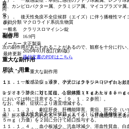
１）． 一般感染症：本剤に感性のブドウ球菌属、レンサ球
麻
菌、カンピロバクター属、クラミジア属、マイコプラズマ属
向
覚
２）． 後天性免疫不全症候群（エイズ）に伴う播種性マイ
薬効分類
マクロライド系抗生物質
Ｃ）。
一般名
クラリスロマイシン錠
副作用
薬価
16.9
円
メーカー
大正製薬
次の副作用があらわれることがあるので、観察を十分に行い
2026年03月改訂(第6版)
最終更新
添付文書のPDFはこちら
重大な副作用
用法・用量
１１．１． 重大な副作用
１）． 一般感染症：通常、小児にはクラリスロマイシンと
１１．１．１． ショック、アナフィラキシー（いずれも頻
レジオネラ肺炎に対しては、１日体重１ｋｇあたり１５ｍｇ
１１．１．２． ＱＴ延長、心室頻拍（Ｔｏｒｓａｄｅ ｄ
においては特に注意すること〔９．１．２参照〕。
なお、年齢、症状により適宜増減する。
１１．１．３． 劇症肝炎、肝機能障害、黄疸、肝不全（い
２）． 後天性免疫不全症候群（エイズ）に伴う播種性マイ
疸、肝不全があらわれることがある〔９．３肝機能障害患者
５ｍｇ（力価）を２回に分けて経口投与する。
１１．１．４． 血小板減少、汎血球減少、溶血性貧血、白