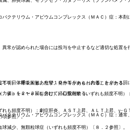
菌属、肺炎球菌、モラクセラ・カタラーリス（ブランハメラ・
。
コバクテリウム・アビウムコンプレックス（ＭＡＣ）症：本剤
、異常が認められた場合には投与を中止するなど適切な処置を
して１日体重１ｋｇあたり１０〜１５ｍｇ（力価）を２〜３回
度不明）：呼吸困難、痙攣、発赤等があらわれることがある。
（力価）を２〜３回に分けて経口投与する。
ｅ ｐｏｉｎｔｅｓを含む）、心室細動（いずれも頻度不明）
ずれも頻度不明）：劇症肝炎、ＡＳＴ上昇、ＡＬＴ上昇、γ−Ｇ
コバクテリウム・アビウムコンプレックス（ＭＡＣ）症：通常
の項参照〕。
血球減少、無顆粒球症（いずれも頻度不明）〔８．２参照〕。