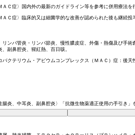
ＭＡＣ症〉国内外の最新のガイドライン等を参考に併用療法を
ＭＡＣ症〉臨床的又は細菌学的な改善が認められた後も継続投
、リンパ管炎・リンパ節炎、慢性膿皮症、外傷・熱傷及び手術
炎、副鼻腔炎、猩紅熱、百日咳。
コバクテリウム・アビウムコンプレックス（ＭＡＣ）症：後天
性腸炎、中耳炎、副鼻腔炎〉「抗微生物薬適正使用の手引き」