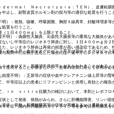
ｉｄｅｒｍａｌ Ｎｅｃｒｏｌｙｓｉｓ：ＴＥＮ）、皮膚粘膜
を中止し、副腎皮質ホルモン剤の投与等の適切な処置を行うこ
不明）：発熱、咳嗽、呼吸困難、胸部Ｘ線異常、好酸球増多等
な処置を行うこと。
量（１日４００ｍｇ）を上限とすること。
度不明）：偽膜性大腸炎、出血性大腸炎等の重篤な大腸炎があ
症ないし中等症のレジオネラ肺炎に対し、１日４００ｍｇ分２
また、レジオネラ肺炎は再発の頻度が高い感染症であるため、
感、ＣＫ上昇、血中ミオグロビン上昇及び尿中ミオグロビン上
投与期間中に症状が悪化した場合には、速やかにレジオネラに
、ミオクロヌス、意識消失発作等）があらわれることがある。
独で使用することが望ましいが、患者の症状に応じて併用が必
も頻度不明）：乏尿等の症状や血中クレアチニン値上昇等の腎
て、中等症以上の患者にリファンピシンと併用し有効との報告
て、ｉｎ ｖｉｔｒｏ抗菌力の検討において、本剤とレボフロ
症状として発疹、発熱がみられ、さらに肝機能障害、リンパ節
も発疹、発熱、肝機能障害等の症状が再燃あるいは遷延化する
ＭＡＣ症〉国内外の最新のガイドライン等を参考に併用療法を