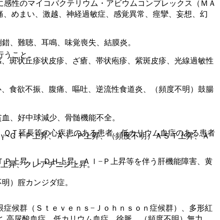
に感性のマイコバクテリウム・アビウムコンプレックス（ＭＡ
痛、めまい、激越、神経過敏症、感覚異常、痙攣、妄想、幻
倒錯、難聴、耳鳴、味覚喪失、結膜炎。
行うこと。
感、斑状丘疹状皮疹、ざ瘡、帯状疱疹、紫斑皮疹、光線過敏性
心、食欲不振、腹痛、嘔吐、逆流性食道炎、（頻度不明）鼓腸
貧血、好中球減少、骨髄機能不全。
：ＱＴ延長等の心疾患のある患者、低カリウム血症のある患者
γ−ＧＴＰ上昇、Ａｌ−Ｐ上昇、（頻度不明）ＡＳＴ上昇、Ａ
ＴＰ上昇、ＬＤＨ上昇、Ａｌ−Ｐ上昇等を伴う肝機能障害、黄
Ｎ上昇、クレアチニン上昇。
不明）腟カンジダ症。
眼症候群（Ｓｔｅｖｅｎｓ−Ｊｏｈｎｓｏｎ症候群）、多形紅
と。
昇、高尿酸血症、低カリウム血症、徐脈、（頻度不明）無力