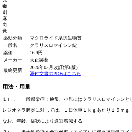
毒
劇
麻
向
覚
薬効分類
マクロライド系抗生物質
一般名
クラリスロマイシン錠
薬価
16.9
円
メーカー
大正製薬
2026年03月改訂(第6版)
最終更新
添付文書のPDFはこちら
用法・用量
１）． 一般感染症：通常、小児にはクラリスロマイシンと
レジオネラ肺炎に対しては、１日体重１ｋｇあたり１５ｍｇ
なお、年齢、症状により適宜増減する。
２）． 後天性免疫不全症候群（エイズ）に伴う播種性マイ