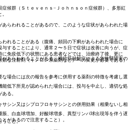
眼症候群（Ｓｔｅｖｅｎｓ−Ｊｏｈｎｓｏｎ症候群）、多形紅
と。
があらわれることがあるので、このような症状があらわれた場
らわれることがある（腹痛、頻回の下痢があらわれた場合に
投与することにより、通常２〜５日で症状は改善に向うが、症
特に免疫低下の状態にある患者などでは、治療終了後、更に
昇があらわれることがある。横紋筋融解症による急性腎障害の
有効な注射剤（キノロン系薬剤など）への変更が必要である）
要な場合には次の報告を参考に併用する薬剤の特徴を考慮し選
機能低下所見が認められた場合には、投与を中止し、適切な処
がある。
キサシン又はシプロフロキサシンとの併用効果（相乗ないし相
腫脹、白血球増加、好酸球増多、異型リンパ球出現等を伴う遅
ことがあるので注意すること）。
行うこと。