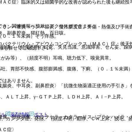
ＭＡＣ症〉臨床的又は細菌学的な改善が認められた後も継続投
でき、関連情報へ簡単にアクセスができます。
、リンパ管炎・リンパ節炎、慢性膿皮症、外傷・熱傷及び手術
炎、副鼻腔炎、猩紅熱、百日咳。
（０．１％未満）そう痒感。
コバクテリウム・アビウムコンプレックス（ＭＡＣ）症：後天
、頭痛、（頻度不明）幻覚、失見当識、意識障害、せん妄、躁
報も併せてご確認下さい。
にがみ等）、（頻度不明）耳鳴、聴力低下、嗅覚異常。
嘔吐、胃部不快感、腹部膨満感、腹痛、下痢、（０．１％未満
ではありません。
性腸炎、中耳炎、副鼻腔炎〉「抗微生物薬適正使用の手引き」
多。
、ＡＬＴ上昇、γ−ＧＴＰ上昇、ＬＤＨ上昇、Ａｌ−Ｐ上昇。
アル
薬剤情報
ポスト
菌属、肺炎球菌、モラクセラ・カタラーリス（ブランハメラ・
腫、カンジダ症、発熱、（頻度不明）動悸、ＣＫ上昇、脱毛、
。
ＡＣ症〉