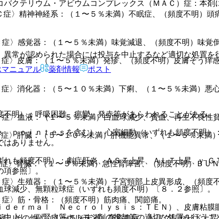
コバクテリウム・アビウムコンプレックス（ＭＡＣ）症：本剤
Ｃ症〉精神神経系：（１〜５％未満）不眠症、（頻度不明）頭
Ｃ症〉感覚器：（１〜５％未満）味覚減退、（頻度不明）味覚
、異常が認められた場合には投与を中止するなど適切な処置を
Ｃ症〉皮膚：（１〜５％未満）発疹、（頻度不明）皮膚そう痒
Rマニュアル
薬剤情報
ポスト
Ｃ症〉消化器：（５〜１０％未満）下痢、（１〜５％未満）悪
度不明）：呼吸困難、痙攣、発赤等があらわれることがある。
Ｃ症〉血液：（１〜５％未満）白血球減少、貧血、再生不良性
ｅ ｐｏｉｎｔｅｓを含む）、心室細動（いずれも頻度不明）
症〉肝臓：（５〜１０％未満）肝機能異常、（１〜５％未満）
ではありません。
ずれも頻度不明）：劇症肝炎、ＡＳＴ上昇、ＡＬＴ上昇、γ−Ｇ
Ｃ症〉腎臓：（１〜５％未満）急性腎障害、（頻度不明）ＢＵ
の項参照〕。
Ｃ症〉生殖器：（１〜５％未満）子宮頸部上皮異形成、（頻度
血球減少、無顆粒球症（いずれも頻度不明）〔８．２参照〕。
Ｃ症〉筋・骨格：（頻度不明）筋肉痛、関節痛。
ｉｄｅｒｍａｌ Ｎｅｃｒｏｌｙｓｉｓ：ＴＥＮ）、皮膚粘膜
を中止し、副腎皮質ホルモン剤の投与等の適切な処置を行うこ
Ｃ症〉その他：（１〜５％未満）高脂血症、トリグリセリド上