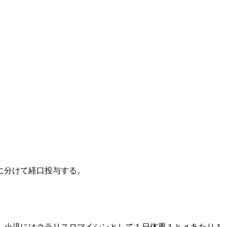
に分けて経口投与する。
、小児にはクラリスロマイシンとして１日体重１ｋｇあたり１