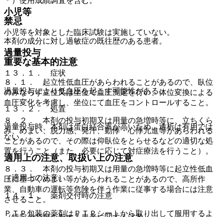
＊）使用成績調査を含む。
小児等
禁忌
小児等を対象とした臨床試験は実施していない。
本剤の成分に対し過敏症の既往歴のある患者。
過量投与
重要な基本的注意
１３．１． 症状
８．１． 起立性低血圧があらわれることがあるので、臥位
過量投与により低血圧を起こす可能性がある。
のみならず立位又は坐位で血圧測定を行い、体位変換による
血圧変化を考慮し、坐位にて血圧をコントロールすること。
１３．２． 処置
８．２． 本剤の投与初期又は用量の急増時等に、立ちくら
過量投与時、本剤は蛋白結合率が高いため、透析は有用では
み、めまい、脱力感、発汗、動悸・心悸亢進等があらわれる
ない。
ことがあるので、その際は仰臥位をとらせるなどの適切な処
置を行うこと（また、必要に応じて対症療法を行うこと）。
適用上の注意、取扱い上の注意
８．３． 本剤の投与初期又は用量の急増時等に起立性低血
（適用上の注意）
圧に基づくめまい等があらわれることがあるので、高所作
業、自動車の運転等危険を伴う作業に従事する場合には注意
１４．１． 薬剤交付時の注意
させること。
ＰＴＰ包装の薬剤はＰＴＰシートから取り出して服用するよ