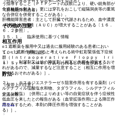
（特定の背景を有する患者に関する注意）
う指導すること（ＰＴＰシートの誤飲により、硬い鋭角部が
食道粘膜へ刺入し、更には穿孔をおこして縦隔洞炎等の重篤
（肝機能障害患者）
な合併症を併発することがある）。
肝機能障害患者：主として肝臓で代謝されるため、血中濃度
−時間曲線下面積（ＡＵＣ）が増大することがある〔１６．
その他の注意
６．２参照〕。
１５．１． 臨床使用に基づく情報
相互作用
α１遮断薬を服用中又は過去に服用経験のある患者におい
て、α１遮断作用によると考えられる術中虹彩緊張低下症候
１０．２． 併用注意：
群（Ｉｎｔｒａｏｐｅｒａｔｉｖｅ Ｆｌｏｐｐｙ Ｉｒｉ
１）． 利尿剤又は他の降圧剤［相互に作用を増強するおそ
ｓ Ｓｙｎｄｒｏｍｅ）があらわれるとの報告がある。
れがあるので、減量するなど注意すること（相互に作用を増
強するおそれがある）］。
貯法
２）． ホスホジエステラーゼ５阻害作用を有する薬剤（バ
（保管上の注意）
ルデナフィル塩酸塩水和物、タダラフィル、シルデナフィル
クエン酸塩）［併用によりめまい等の自覚症状を伴う症候性
室温保存。
低血圧を来したとの報告がある（血管拡張作用による降圧作
ホーム
用を有するため、本剤の降圧作用を増強することがあ
る）］。