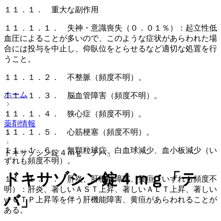
１１．１． 重大な副作用
１１．１．１． 失神・意識喪失（０．０１％）：起立性低
血圧によることが多いので、このような症状があらわれた場
合には投与を中止し、仰臥位をとらせるなど適切な処置を行
うこと。
１１．１．２． 不整脈（頻度不明）。
ホーム
１１．１．３． 脳血管障害（頻度不明）。
１１．１．４． 狭心症（頻度不明）。
薬剤情報
１１．１．５． 心筋梗塞（頻度不明）。
１１．１．６． 無顆粒球症、白血球減少、血小板減少（い
ドキサゾシン錠４ｍｇ「テバ」
ずれも頻度不明）。
ドキサゾシン錠４ｍｇ「テ
１１．１．７． 肝炎、肝機能障害、黄疸（いずれも頻度不
明）：肝炎、著しいＡＳＴ上昇、著しいＡＬＴ上昇、著しい
バ」
γ−ＧＴＰ上昇等を伴う肝機能障害、黄疸があらわれることが
ある。