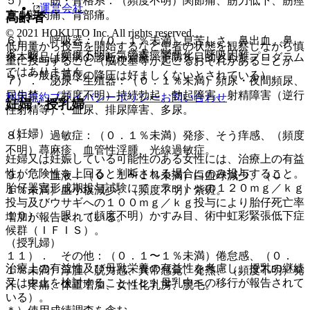
５）． 筋・骨格系：（頻度不明）関節痛、筋力低下、筋痙
運営会社
直、筋肉痛、背部痛。
高齢者
© 2021 HOKUTO Inc. All rights reserved.
６）． 呼吸器：（０．１％未満）息苦しさ、鼻出血、鼻
低用量から投与を開始するなど患者の状態を観察しながら慎
炎、咳、（頻度不明）気管支痙攣悪化、呼吸困難。
※本製品は疾病の診断・治療・予防を目的としたプログラム
重に投与すること（脳梗塞等が起こるおそれがあることか
ではありません。
ら、一般に過度の降圧は好ましくないとされている）。
７）． 泌尿・生殖器：（０．１％未満）頻尿・夜間頻尿、
尿失禁、（頻度不明）持続勃起、勃起障害、射精障害（逆行
利用規約
プライバシーポリシー
お問い合わせ
妊婦・授乳婦
性射精等）、血尿、排尿障害、多尿。
（妊婦）
８）． 過敏症：（０．１％未満）発疹、そう痒感、（頻度
不明）蕁麻疹、血管性浮腫、光線過敏症。
妊婦又は妊娠している可能性のある女性には、治療上の有益
性が危険性を上回ると判断される場合にのみ投与すること。
９）． 血液：（０．１〜１％未満）白血球減少、（０．
胎仔器官形成期投与試験にて、ラットへの１２０ｍｇ／ｋｇ
１％未満）血小板減少、（頻度不明）紫斑。
投与及びウサギへの１００ｍｇ／ｋｇ投与により胎仔死亡率
１０）． 眼：（頻度不明）かすみ目、術中虹彩緊張低下症
増加が報告されている。
候群（ＩＦＩＳ）。
（授乳婦）
１１）． その他：（０．１〜１％未満）倦怠感、（０．
治療上の有益性及び母乳栄養の有益性を考慮し、授乳の継続
１％未満）浮腫、脱力感、異常感覚、発熱、（頻度不明）発
又は中止を検討すること（ヒト母乳中への移行が報告されて
汗、疼痛、体重増加、女性化乳房、脱毛。
いる）。