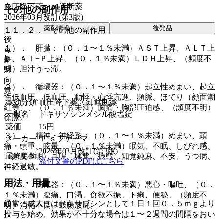
血圧降下薬 > α1遮断薬
その他の副作用
2026年03月改訂(第3版)
薬剤情報
後発品
１１．２． その他の副作用
後
１）． 肝臓：（０．１〜１％未満）ＡＳＴ上昇、ＡＬＴ上
毒
昇、Ａｌ−Ｐ上昇、（０．１％未満）ＬＤＨ上昇、（頻度不
劇
明）胆汁うっ滞。
麻
向
２）． 循環器：（０．１〜１％未満）起立性めまい、起立
覚
性低血圧、低血圧、動悸・心悸亢進、頻脈、ほてり（顔面潮
薬効分類
血圧降下薬 > α1遮断薬
紅等）、（０．１％未満）胸痛・胸部圧迫感、（頻度不明）
一般名
ドキサゾシンメシル酸塩錠
徐脈。
薬価
15
円
３）． 精神・神経系：（０．１〜１％未満）めまい、頭
メーカー
Ｔ’ｓファーマ
痛・頭重、眩暈、（０．１％未満）眠気、不眠、しびれ感、
2026年03月改訂(第3版)
最終更新
（頻度不明）耳鳴、興奮、振戦、知覚鈍麻、不安、うつ病、
添付文書のPDFはこちら
神経過敏。
用法・用量
４）． 消化器：（０．１〜１％未満）悪心・嘔吐、（０．
１％未満）腹痛、口渇、食欲不振、下痢、便秘、（頻度不
通常、成人にはドキサゾシンとして１日１回０．５ｍｇより
明）消化不良、鼓腸放屁。
投与を始め、効果が不十分な場合は１〜２週間の間隔をおい