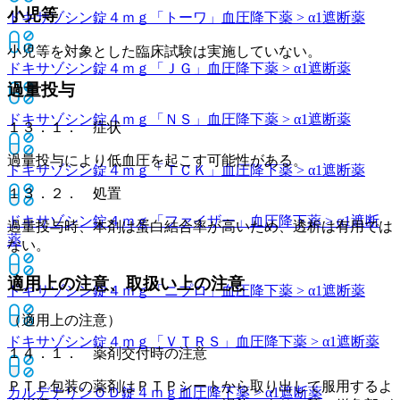
小児等
ドキサゾシン錠４ｍｇ「トーワ」
血圧降下薬 > α1遮断薬
小児等を対象とした臨床試験は実施していない。
ドキサゾシン錠４ｍｇ「ＪＧ」
血圧降下薬 > α1遮断薬
過量投与
ドキサゾシン錠４ｍｇ「ＮＳ」
血圧降下薬 > α1遮断薬
１３．１． 症状
過量投与により低血圧を起こす可能性がある。
ドキサゾシン錠４ｍｇ「ＴＣＫ」
血圧降下薬 > α1遮断薬
１３．２． 処置
ドキサゾシン錠４ｍｇ「ファイザー」
血圧降下薬 > α1遮断
過量投与時、本剤は蛋白結合率が高いため、透析は有用では
薬
ない。
適用上の注意、取扱い上の注意
ドキサゾシン錠４ｍｇ「ニプロ」
血圧降下薬 > α1遮断薬
（適用上の注意）
ドキサゾシン錠４ｍｇ「ＶＴＲＳ」
血圧降下薬 > α1遮断薬
１４．１． 薬剤交付時の注意
ＰＴＰ包装の薬剤はＰＴＰシートから取り出して服用するよ
カルデナリンＯＤ錠４ｍｇ
血圧降下薬 > α1遮断薬