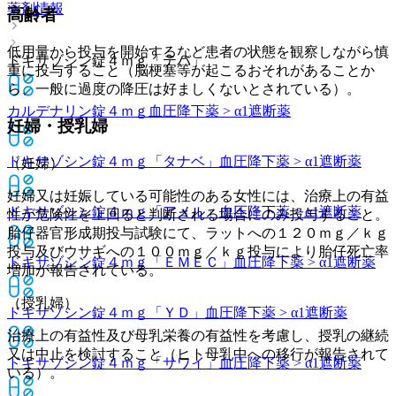
薬剤情報
高齢者
低用量から投与を開始するなど患者の状態を観察しながら慎
ドキサゾシン錠４ｍｇ「テバ」
重に投与すること（脳梗塞等が起こるおそれがあることか
ら、一般に過度の降圧は好ましくないとされている）。
カルデナリン錠４ｍｇ
血圧降下薬 > α1遮断薬
妊婦・授乳婦
ドキサゾシン錠４ｍｇ「タナベ」
血圧降下薬 > α1遮断薬
（妊婦）
妊婦又は妊娠している可能性のある女性には、治療上の有益
ドキサゾシン錠４ｍｇ「アメル」
血圧降下薬 > α1遮断薬
性が危険性を上回ると判断される場合にのみ投与すること。
胎仔器官形成期投与試験にて、ラットへの１２０ｍｇ／ｋｇ
投与及びウサギへの１００ｍｇ／ｋｇ投与により胎仔死亡率
ドキサゾシン錠４ｍｇ「ＥＭＥＣ」
血圧降下薬 > α1遮断薬
増加が報告されている。
（授乳婦）
ドキサゾシン錠４ｍｇ「ＹＤ」
血圧降下薬 > α1遮断薬
治療上の有益性及び母乳栄養の有益性を考慮し、授乳の継続
又は中止を検討すること（ヒト母乳中への移行が報告されて
ドキサゾシン錠４ｍｇ「サワイ」
血圧降下薬 > α1遮断薬
いる）。