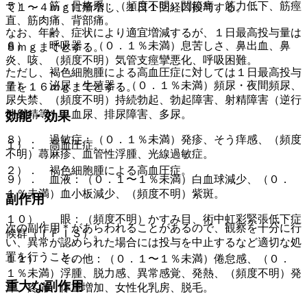
５）． 筋・骨格系：（頻度不明）関節痛、筋力低下、筋痙
て１〜４ｍｇに漸増し、１日１回経口投与する。
直、筋肉痛、背部痛。
なお、年齢、症状により適宜増減するが、１日最高投与量は
６）． 呼吸器：（０．１％未満）息苦しさ、鼻出血、鼻
８ｍｇまでとする。
炎、咳、（頻度不明）気管支痙攣悪化、呼吸困難。
ただし、褐色細胞腫による高血圧症に対しては１日最高投与
７）． 泌尿・生殖器：（０．１％未満）頻尿・夜間頻尿、
量を１６ｍｇまでとする。
尿失禁、（頻度不明）持続勃起、勃起障害、射精障害（逆行
性射精等）、血尿、排尿障害、多尿。
効能・効果
８）． 過敏症：（０．１％未満）発疹、そう痒感、（頻度
１）． 高血圧症。
不明）蕁麻疹、血管性浮腫、光線過敏症。
２）． 褐色細胞腫による高血圧症。
９）． 血液：（０．１〜１％未満）白血球減少、（０．
１％未満）血小板減少、（頻度不明）紫斑。
副作用
１０）． 眼：（頻度不明）かすみ目、術中虹彩緊張低下症
次の副作用＊があらわれることがあるので、観察を十分に行
候群（ＩＦＩＳ）。
い、異常が認められた場合には投与を中止するなど適切な処
置を行うこと。
１１）． その他：（０．１〜１％未満）倦怠感、（０．
１％未満）浮腫、脱力感、異常感覚、発熱、（頻度不明）発
重大な副作用
汗、疼痛、体重増加、女性化乳房、脱毛。