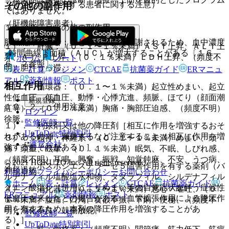
（特定の背景を有する患者に関する注意）
その他の副作用
ではありません。
（肝機能障害患者）
１１．２． その他の副作用
肝機能障害患者：主として肝臓で代謝されるため、血中濃度
１）． 肝臓：（０．１〜１％未満）ＡＳＴ上昇、ＡＬＴ上
−時間曲線下面積（ＡＵＣ）が増大することがある〔１６．
昇、Ａｌ−Ｐ上昇、（０．１％未満）ＬＤＨ上昇、（頻度不
ホーム
ノート
６．２参照〕。
明）胆汁うっ滞。
表・計算
レジメン
CTCAE
抗菌薬ガイド
ERマニュ
アル
薬剤情報
ポスト
相互作用
２）． 循環器：（０．１〜１％未満）起立性めまい、起立
性低血圧、低血圧、動悸・心悸亢進、頻脈、ほてり（顔面潮
新規登録
１０．２． 併用注意：
紅等）、（０．１％未満）胸痛・胸部圧迫感、（頻度不明）
ログイン
徐脈。
監修医師一覧
１）． 利尿剤又は他の降圧剤［相互に作用を増強するおそ
UpToDate特別割引
れがあるので、減量するなど注意すること（相互に作用を増
３）． 精神・神経系：（０．１〜１％未満）めまい、頭
運営会社
強するおそれがある）］。
痛・頭重、眩暈、（０．１％未満）眠気、不眠、しびれ感、
（頻度不明）耳鳴、興奮、振戦、知覚鈍麻、不安、うつ病、
© 2021 HOKUTO Inc. All rights reserved.
２）． ホスホジエステラーゼ５阻害作用を有する薬剤（バ
神経過敏。
利用規約
プライバシーポリシー
お問い合わせ
ルデナフィル塩酸塩水和物、タダラフィル、シルデナフィル
ホーム
表・計算
レジメン
CTCAE
抗菌薬ガイド
クエン酸塩）［併用によりめまい等の自覚症状を伴う症候性
４）． 消化器：（０．１〜１％未満）悪心・嘔吐、（０．
ERマニュアル
薬剤情報
ポスト
低血圧を来したとの報告がある（血管拡張作用による降圧作
１％未満）腹痛、口渇、食欲不振、下痢、便秘、（頻度不
用を有するため、本剤の降圧作用を増強することがあ
明）消化不良、鼓腸放屁。
監修医師一覧
る）］。
UpToDate特別割引