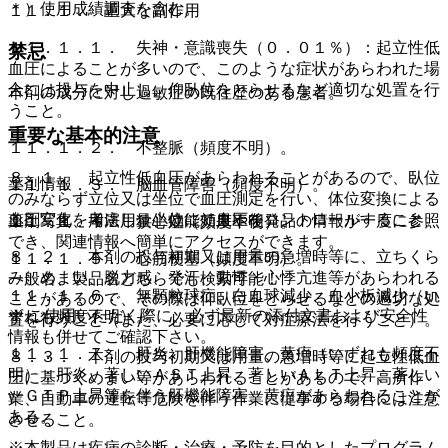
＊）使用成績調査を含む。
１１．１． 重大な副作用
１１．１．１． 失神・意識喪失（０．０１％）：起立性低
禁忌
血圧によることが多いので、このような症状があらわれた場
合には投与を中止し、仰臥位をとらせるなど適切な処置を行
本剤の成分に対し過敏症の既往歴のある患者。
うこと。
重要な基本的注意
１１．１．２． 不整脈（頻度不明）。
８．１． 起立性低血圧があらわれることがあるので、臥位
薬剤情報
１１．１．３． 脳血管障害（頻度不明）。
のみならず立位又は坐位で血圧測定を行い、体位変換による
血圧変化を考慮し、坐位にて血圧をコントロールすること。
薬剤写真、用法用量、効能効果や後発品の情報が一度に参照
１１．１．４． 狭心症（頻度不明）。
でき、関連情報へ簡単にアクセスができます。
８．２． 本剤の投与初期又は用量の急増時等に、立ちくら
１１．１．５． 心筋梗塞（頻度不明）。
み、めまい、脱力感、発汗、動悸・心悸亢進等があらわれる
一般名、製品名どちらでも検索可能！
１１．１．６． 無顆粒球症、白血球減少、血小板減少（い
ことがあるので、その際は仰臥位をとらせるなどの適切な処
※ ご使用いただく際に、必ず最新の添付文書および安全性
ずれも頻度不明）。
置を行うこと（また、必要に応じて対症療法を行うこと）。
情報も併せてご確認下さい。
１１．１．７． 肝炎、肝機能障害、黄疸（いずれも頻度不
８．３． 本剤の投与初期又は用量の急増時等に起立性低血
明）：肝炎、著しいＡＳＴ上昇、著しいＡＬＴ上昇、著しい
圧に基づくめまい等があらわれることがあるので、高所作
γ−ＧＴＰ上昇等を伴う肝機能障害、黄疸があらわれることが
業、自動車の運転等危険を伴う作業に従事する場合には注意
ある。
させること。
※本製品は疾病の診断・治療・予防を目的としたプログラム