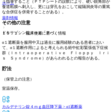
う指導すること（ＰＴＰシートの誤飲により、硬い鋭角部が
ホーム
食道粘膜へ刺入し、更には穿孔をおこして縦隔洞炎等の重篤
な合併症を併発することがある）。
薬剤情報
その他の注意
ドキサゾシン錠４ｍｇ「テバ」
１５．１． 臨床使用に基づく情報
α１遮断薬を服用中又は過去に服用経験のある患者におい
て、α１遮断作用によると考えられる術中虹彩緊張低下症候
群（Ｉｎｔｒａｏｐｅｒａｔｉｖｅ Ｆｌｏｐｐｙ Ｉｒｉ
ｓ Ｓｙｎｄｒｏｍｅ）があらわれるとの報告がある。
貯法
（保管上の注意）
室温保存。
カルデナリン錠４ｍｇ
血圧降下薬 > α1遮断薬