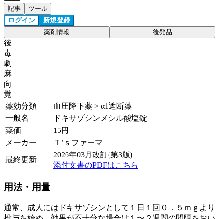
記事
ツール
ログイン
新規登録
薬剤情報
後発品
後
毒
劇
麻
向
覚
薬効分類
血圧降下薬 > α1遮断薬
一般名
ドキサゾシンメシル酸塩錠
薬価
15
円
メーカー
Ｔ’ｓファーマ
2026年03月改訂(第3版)
最終更新
添付文書のPDFはこちら
用法・用量
通常、成人にはドキサゾシンとして１日１回０．５ｍｇより
投与を始め、効果が不十分な場合は１〜２週間の間隔をおい