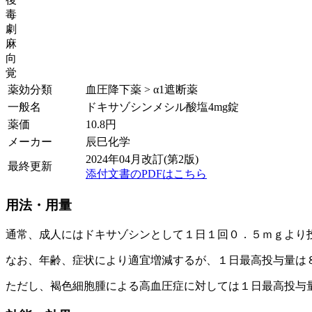
毒
劇
麻
向
覚
薬効分類
血圧降下薬 > α1遮断薬
一般名
ドキサゾシンメシル酸塩4mg錠
薬価
10.8
円
メーカー
辰巳化学
2024年04月改訂(第2版)
最終更新
添付文書のPDFはこちら
用法・用量
通常、成人にはドキサゾシンとして１日１回０．５ｍｇより
なお、年齢、症状により適宜増減するが、１日最高投与量は
ただし、褐色細胞腫による高血圧症に対しては１日最高投与