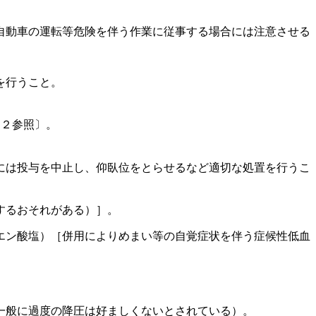
自動車の運転等危険を伴う作業に従事する場合には注意させる
を行うこと。
．２参照〕。
には投与を中止し、仰臥位をとらせるなど適切な処置を行うこ
するおそれがある）］。
エン酸塩）［併用によりめまい等の自覚症状を伴う症候性低血
一般に過度の降圧は好ましくないとされている）。