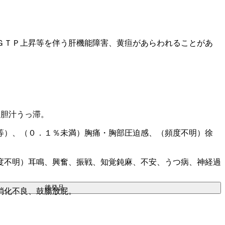
ＧＴＰ上昇等を伴う肝機能障害、黄疸があらわれることがあ
）胆汁うっ滞。
等）、（０．１％未満）胸痛・胸部圧迫感、（頻度不明）徐
度不明）耳鳴、興奮、振戦、知覚鈍麻、不安、うつ病、神経過
後発品
消化不良、鼓腸放屁。