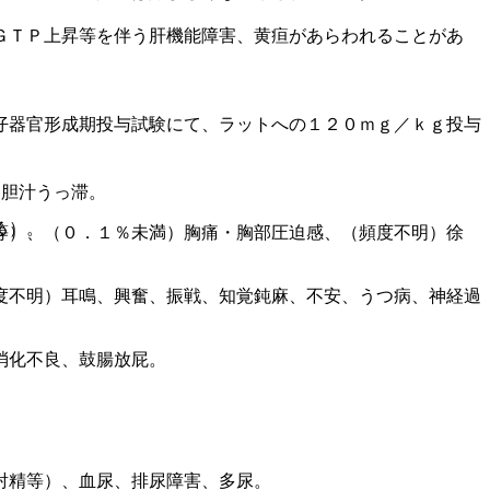
ＧＴＰ上昇等を伴う肝機能障害、黄疸があらわれることがあ
仔器官形成期投与試験にて、ラットへの１２０ｍｇ／ｋｇ投与
）胆汁うっ滞。
る）。
等）、（０．１％未満）胸痛・胸部圧迫感、（頻度不明）徐
度不明）耳鳴、興奮、振戦、知覚鈍麻、不安、うつ病、神経過
消化不良、鼓腸放屁。
射精等）、血尿、排尿障害、多尿。