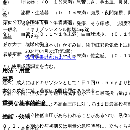
６）． 呼吸器：（０．１％未満）息苦しさ、鼻出血、鼻炎
麻
向
７）． 泌尿・生殖器：（０．１％未満）頻尿・夜間頻尿、
覚
薬効分類
血圧降下薬 > α1遮断薬
８）． 過敏症：（０．１％未満）発疹、そう痒感、（頻度
一般名
ドキサゾシンメシル酸塩4mg錠
９）． 血液：（０．１〜１％未満）白血球減少、（０．１
薬価
10.8
円
メーカー
辰巳化学
１０）． 眼：（頻度不明）かすみ目、術中虹彩緊張低下症
2024年04月改訂(第2版)
最終更新
１１）． その他：（０．１〜１％未満）倦怠感、（０．１
添付文書のPDFはこちら
＊）使用成績調査を含む。
用法・用量
禁忌
通常、成人にはドキサゾシンとして１日１回０．５ｍｇより
本剤の成分に対し過敏症の既往歴のある患者。
なお、年齢、症状により適宜増減するが、１日最高投与量は
重要な基本的注意
ただし、褐色細胞腫による高血圧症に対しては１日最高投与
８．１． 起立性低血圧があらわれることがあるので、臥位
効能・効果
８．２． 本剤の投与初期又は用量の急増時等に、立ちくら
１）． 高血圧症。