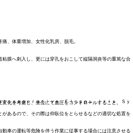
疼痛、体重増加、女性化乳房、脱毛。
道粘膜へ刺入し、更には穿孔をおこして縦隔洞炎等の重篤な合
ｎｔｒａｏｐｅｒａｔｉｖｅ Ｆｌｏｐｐｙ Ｉｒｉｓ Ｓｙ
圧変化を考慮し、坐位にて血圧をコントロールすること。
とがあるので、その際は仰臥位をとらせるなどの適切な処置を
自動車の運転等危険を伴う作業に従事する場合には注意させる