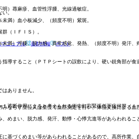
不明）蕁麻疹、血管性浮腫、光線過敏症。
ない。
％未満）血小板減少、（頻度不明）紫斑。
候群（ＩＦＩＳ）。
％未満）浮腫、脱力感、異常感覚、発熱、（頻度不明）発汗、
Rマニュアル
薬剤情報
ポスト
う指導すること（ＰＴＰシートの誤飲により、硬い鋭角部が食
ではありません。
、α１遮断作用によると考えられる術中虹彩緊張低下症候群（Ｉ
のみならず立位又は坐位で血圧測定を行い、体位変換による血
み、めまい、脱力感、発汗、動悸・心悸亢進等があらわれるこ
圧に基づくめまい等があらわれることがあるので、高所作業、