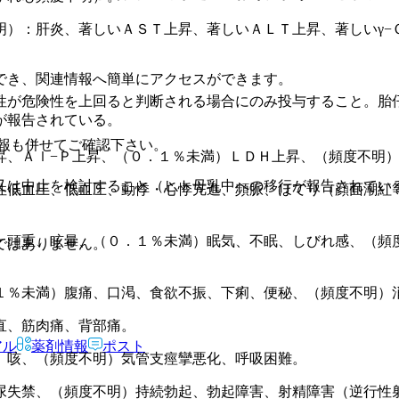
明）：肝炎、著しいＡＳＴ上昇、著しいＡＬＴ上昇、著しいγ−
でき、関連情報へ簡単にアクセスができます。
性が危険性を上回ると判断される場合にのみ投与すること。胎
が報告されている。
報も併せてご確認下さい。
昇、Ａｌ−Ｐ上昇、（０．１％未満）ＬＤＨ上昇、（頻度不明
又は中止を検討すること（ヒト母乳中への移行が報告されてい
性低血圧、低血圧、動悸・心悸亢進、頻脈、ほてり（顔面潮紅
・頭重、眩暈、（０．１％未満）眠気、不眠、しびれ感、（頻
ではありません。
１％未満）腹痛、口渇、食欲不振、下痢、便秘、（頻度不明）
直、筋肉痛、背部痛。
アル
薬剤情報
ポスト
、咳、（頻度不明）気管支痙攣悪化、呼吸困難。
尿失禁、（頻度不明）持続勃起、勃起障害、射精障害（逆行性