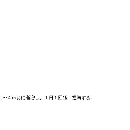
１〜４ｍｇに漸増し、１日１回経口投与する。