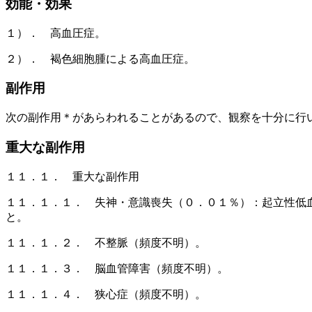
効能・効果
１）． 高血圧症。
２）． 褐色細胞腫による高血圧症。
副作用
次の副作用＊があらわれることがあるので、観察を十分に行
重大な副作用
１１．１． 重大な副作用
１１．１．１． 失神・意識喪失（０．０１％）：起立性低
と。
１１．１．２． 不整脈（頻度不明）。
１１．１．３． 脳血管障害（頻度不明）。
１１．１．４． 狭心症（頻度不明）。