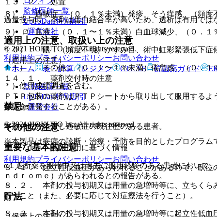
ログイン
１３．２． 処置
監修医師一覧
８）． 過敏症：（０．１％未満）発疹、そう痒感、（頻度
過量投与時、本剤は蛋白結合率が高いため、透析は有用では
UpToDate特別割引
運営会社
９）． 血液：（０．１〜１％未満）白血球減少、（０．１
適用上の注意、取扱い上の注意
© 2021 HOKUTO Inc. All rights reserved.
１０）． 眼：（頻度不明）かすみ目、術中虹彩緊張低下症
利用規約
プライバシーポリシー
お問い合わせ
（適用上の注意）
１１）． その他：（０．１〜１％未満）倦怠感、（０．１
ホーム
表・計算
レジメン
CTCAE
抗菌薬ガイド
E
１４．１． 薬剤交付時の注意
＊）使用成績調査を含む。
監修医師一覧
ＰＴＰ包装の薬剤はＰＴＰシートから取り出して服用するよ
UpToDate特別割引
禁忌
併症を併発することがある）。
運営会社
© 2021 HOKUTO Inc. All rights reserved.
その他の注意
本剤の成分に対し過敏症の既往歴のある患者。
※本製品は疾病の診断・治療・予防を目的としたプログラム
重要な基本的注意
１５．１． 臨床使用に基づく情報
利用規約
プライバシーポリシー
お問い合わせ
α１遮断薬を服用中又は過去に服用経験のある患者において
８．１． 起立性低血圧があらわれることがあるので、臥位
ｎｄｒｏｍｅ）があらわれるとの報告がある。
８．２． 本剤の投与初期又は用量の急増時等に、立ちくら
貯法
行うこと（また、必要に応じて対症療法を行うこと）。
８．３． 本剤の投与初期又は用量の急増時等に起立性低血
（保管上の注意）