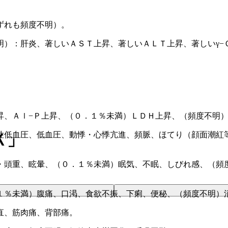
ずれも頻度不明）。
明）：肝炎、著しいＡＳＴ上昇、著しいＡＬＴ上昇、著しいγ−
昇、Ａｌ−Ｐ上昇、（０．１％未満）ＬＤＨ上昇、（頻度不明
性低血圧、低血圧、動悸・心悸亢進、頻脈、ほてり（顔面潮紅
Ｋ」
・頭重、眩暈、（０．１％未満）眠気、不眠、しびれ感、（頻
１％未満）腹痛、口渇、食欲不振、下痢、便秘、（頻度不明）
直、筋肉痛、背部痛。