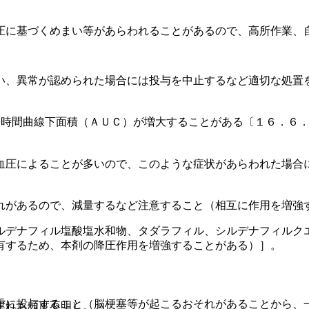
圧に基づくめまい等があらわれることがあるので、高所作業、
い、異常が認められた場合には投与を中止するなど適切な処置
−時間曲線下面積（ＡＵＣ）が増大することがある〔１６．６
血圧によることが多いので、このような症状があらわれた場合
れがあるので、減量するなど注意すること（相互に作用を増強
ルデナフィル塩酸塩水和物、タダラフィル、シルデナフィルク
有するため、本剤の降圧作用を増強することがある）］。
重に投与すること（脳梗塞等が起こるおそれがあることから、
ずれも頻度不明）。