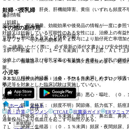
１１．１．７． 肝炎、肝機能障害、黄疸（いずれも頻度不
妊婦・授乳婦
薬剤情報
る。
（妊婦）
薬剤写真、用法用量、効能効果や後発品の情報が一度に参照
その他の副作用
妊婦又は妊娠している可能性のある女性には、治療上の有益
一般名、製品名どちらでも検索可能！
及びウサギへの１００ｍｇ／ｋｇ投与により胎仔死亡率増加
１１．２． その他の副作用
※ ご使用いただく際に、必ず最新の添付文書および安全性情
（授乳婦）
１）． 肝臓：（０．１〜１％未満）ＡＳＴ上昇、ＡＬＴ上
治療上の有益性及び母乳栄養の有益性を考慮し、授乳の継続
２）． 循環器：（０．１〜１％未満）起立性めまい、起立
脈。
小児等
３）． 精神・神経系：（０．１〜１％未満）めまい、頭痛
※本製品は疾病の診断・治療・予防を目的としたプログラム
敏。
小児等を対象とした臨床試験は実施していない。
４）． 消化器：（０．１〜１％未満）悪心・嘔吐、（０．
過量投与
５）． 筋・骨格系：（頻度不明）関節痛、筋力低下、筋痙
ホーム
ノート
１３．１． 症状
表・計算
レジメン
CTCAE
抗菌薬ガイド
ERマニュ
６）． 呼吸器：（０．１％未満）息苦しさ、鼻出血、鼻炎
過量投与により低血圧を起こす可能性がある。
新規登録
７）． 泌尿・生殖器：（０．１％未満）頻尿・夜間頻尿、