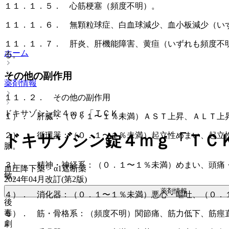
１１．１．５． 心筋梗塞（頻度不明）。
１１．１．６． 無顆粒球症、白血球減少、血小板減少（い
１１．１．７． 肝炎、肝機能障害、黄疸（いずれも頻度不
ホーム
る。
その他の副作用
薬剤情報
１１．２． その他の副作用
ドキサゾシン錠４ｍｇ「ＴＣＫ」
１）． 肝臓：（０．１〜１％未満）ＡＳＴ上昇、ＡＬＴ上
２）． 循環器：（０．１〜１％未満）起立性めまい、起立
ドキサゾシン錠４ｍｇ「ＴＣ
脈。
３）． 精神・神経系：（０．１〜１％未満）めまい、頭痛
血圧降下薬 > α1遮断薬
敏。
2024年04月改訂(第2版)
薬剤情報
４）． 消化器：（０．１〜１％未満）悪心・嘔吐、（０．
後
毒
５）． 筋・骨格系：（頻度不明）関節痛、筋力低下、筋痙
劇