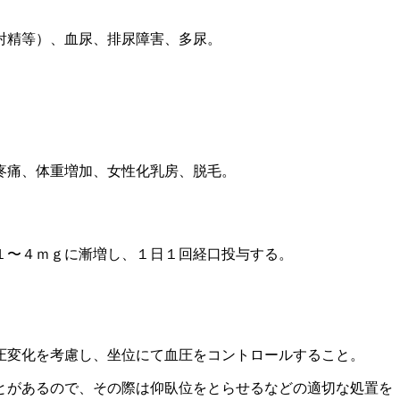
射精等）、血尿、排尿障害、多尿。
疼痛、体重増加、女性化乳房、脱毛。
１〜４ｍｇに漸増し、１日１回経口投与する。
圧変化を考慮し、坐位にて血圧をコントロールすること。
とがあるので、その際は仰臥位をとらせるなどの適切な処置を