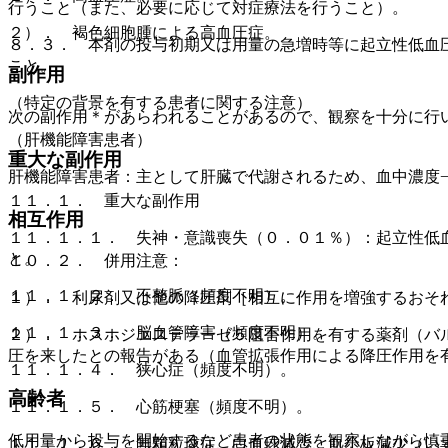
行うこと（また、必要に応じて対症療法を行うこと）。
２）． 褐色細胞腫による高血圧症。
８．３． 本剤の投与初期又は用量の急増時等に起立性低血
こと。
副作用
（特定の背景を有する患者に関する注意）
次の副作用＊があらわれることがあるので、観察を十分に行
（肝機能障害患者）
重大な副作用
肝機能障害患者：主として肝臓で代謝されるため、血中濃度
１１．１． 重大な副作用
相互作用
１１．１．１． 失神・意識喪失（０．０１％）：起立性低
と。
１０．２． 併用注意：
１１．１．２． 不整脈（頻度不明）。
１）． 利尿剤又は他の降圧剤［相互に作用を増強するおそ
１１．１．３． 脳血管障害（頻度不明）。
２）． ホスホジエステラーゼ５阻害作用を有する薬剤（バ
圧を来したとの報告がある（血管拡張作用による降圧作用を
１１．１．４． 狭心症（頻度不明）。
高齢者
１１．１．５． 心筋梗塞（頻度不明）。
低用量から投与を開始するなど患者の状態を観察しながら慎
１１．１．６． 無顆粒球症、白血球減少、血小板減少（い